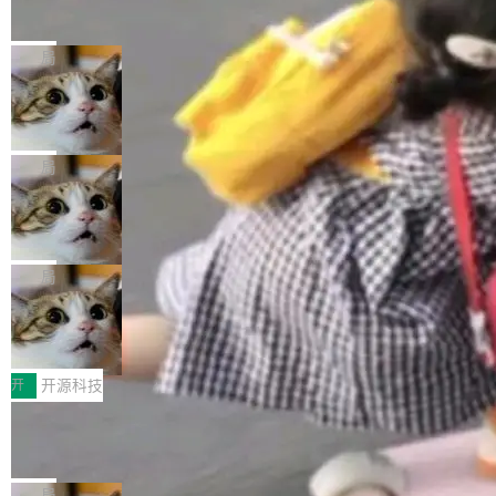
的帖子在 Reddit 火了
式”为主题，直面AI从实验室走向规模化产业落地
有一种东西，一旦用过就回不去了。Alex Fedos
的核心质量命题。会上，《2026智能研发生产力
eev 管它叫"软件设计的基石"。 他说的东西不新
局
工具选型手册》发布，Testin云测的Testin XAge
鲜——代数数据类型（ADT），尤其是和类型
nt智能测试系统入选AI测试领域代表产品。对CI
Cloudflare 开源内部企业 AI 平台 Clou
（sum type）。但他说清楚了一件事：这不是类
dflare OS
O而言，这提示了一个转变：AI测试正在从效率
型系统的学术体操，是日常编码的思维方式。 文
Cloudflare 发布了一个开源项目 Cloudflare O
工具升级为企业的质量基础设施。 CIO面对的新
章从一个简单的例子切入。一个网站的深色主题
S。如果你只看官方博客，你会觉得这是又一
局
现实 过去两年，CIO们的焦虑清单上多了两项：
设置，如果用布尔值 + 可空字段来表示——bool
个"AI 知识库 + 聊天机器人"——每个大厂都在
一是如何让大模型和智能体应用安全地从PoC走
ean 表示是否可切换，nullable 的默认模式、浅
Deno 团队开源 Celld，可自托管的分
做，没什么新鲜的。 但 Kenton Varda 在 Twitte
向生产，二是如何让测试团队跟得上AI应用...
布式 Durable Objects
色方案、深色方案——会产生大量无意义的组
r 上把事情说清楚了： 今天我们发布了 Cloudfla
Ryan Dahl 领导的 Deno 团队推出了最新开源项
合。方案缺了、配置冲突了、全 null 了。要知道
re OS，一个带连接器的聊天机器人，跟其他所
目 Celld，一个能在自己机器上运行 Cloudflare
局
哪些组合有效，作者说，你得靠"文档、校验、或
有科技公司做的一样。只不过，实际上它不一
Workers 和 Durable Objects 的守护进程。 设
者部落知识"。 换个写法。Rust 的 enum，两个
鲁大师7月新机性能/流畅/AI榜：vivo夺
样。这是 Sandstorm.io 的重制版，我十年前的
计思路很直接：每个对象是一个独立的 SQLite
变体：Switchable...
性能、流畅双第一，三星Galaxy Z系列
那个创业公司。不同的是，这次它构建在 Cloudf
数据库，按名称寻址，复制到你自己的 S3 兼容
2026年7月的手机市场，由于存储等硬件成本暴
新折叠缺席
lare Workers 上——我花了九年时间搭建的平台
存储库里。节点之间只通过这个存储库协调——
增，手机厂商的日子也不好过啊，新机速度明显
开
开源科技
——并且深度集成了 AI。这基本上是我十年秘密
没有控制平面，没有共识协议。每个对象自带一
放缓，因此硝烟味淡了许多。新机参数规格除开
计划的顶峰。 十年前，Ken...
Zed 推出 DeltaDB，一个记录 commit
个小型数据库，应用天然按分片构建，单个数据
高价的三星折叠（三星Galaxy Z Fold8 Ultra / Z
之间所有操作的版本控制系统
库的竞争和爆炸半径问题在设计层面就被消除
Fold8 / Z Flip8）外，其余要么是中低端机器，
Zed 编辑器团队发布了新项目——DeltaDB，一
了。 闲置的 cell 会休眠到几乎不占资源。当 cel
例如iQOO Z11i、REDMI Note 17、REDMI No
个在 git commit 之间记录每一次编辑操作的版
局