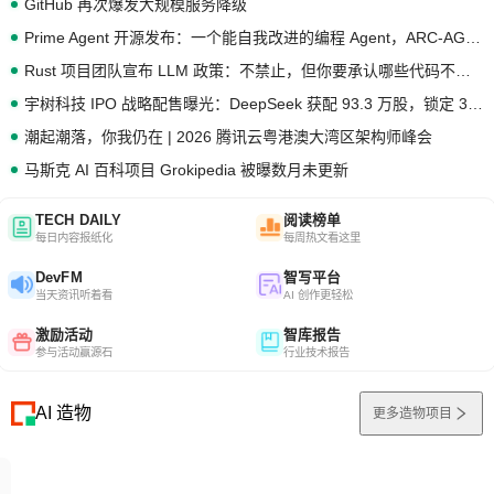
GitHub 再次爆发大规模服务降级
Prime Agent 开源发布：一个能自我改进的编程 Agent，ARC-AGI 3 超越人类专家基线
Rust 项目团队宣布 LLM 政策：不禁止，但你要承认哪些代码不是你写的
宇树科技 IPO 战略配售曝光：DeepSeek 获配 93.3 万股，锁定 36 个月
潮起潮落，你我仍在 | 2026 腾讯云粤港澳大湾区架构师峰会
马斯克 AI 百科项目 Grokipedia 被曝数月未更新
TECH DAILY
阅读榜单
每日内容报纸化
每周热文看这里
DevFM
智写平台
当天资讯听着看
AI 创作更轻松
激励活动
智库报告
参与活动赢源石
行业技术报告
AI 造物
更多造物项目