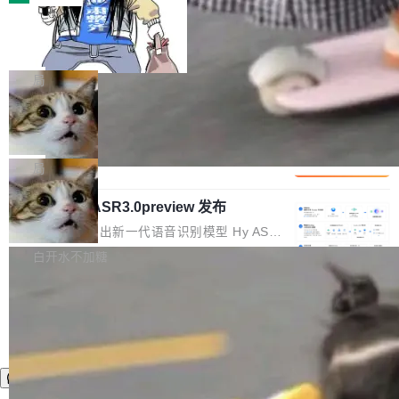
装完即用。 开源地址：Gitee · GitCode · GitHu
体。企业级代码仓库通常包含数十万乃至数百万
b 安装 支持 Java 8+（8~26）、macOS / Linu
一条“删库”命令跑 17 小时，算法工程
个文件，其规模远超单次模型调用可承载的上下
师删光 89TB 数据只为干私活
x / Windows / Harmony PC。 # macOS / Linu
文窗口。随着项目规模的持续扩张与代码历史的
最高人民检察院8月4日公布了一起案件：北京一
x / Harmony PC curl -fsSL https://solon.noea
不断累积，代码仓中的模块关系、接口契约、业
名90后算法工程师王某，为了给自己接的私活腾
局
r.org/solon...
务逻辑等关键信息往往分散于数十乃至数百个文
服务器空间，删光了公司AI游戏部门的全部核心
件之中，形成高度复杂的知识关联网络。传统的
Cloudflare 分享推理优化实践：KV ca
数据。 王某2024年1月入职东城区某科技公司AI
che 量化 + 权重压缩，吞吐量提升 4
代码检索手段（如关键词匹配、目录遍历）仅能
短剧部门，有互联网大厂背景。在公司内部架构
Kimi 和 GLM 是当前最强的大模型系列之一，但
1%，成本降 30%
在语法层面完成文本定位，难以触及代码的语义
调整期间，部门三次通知全员将数据从A集群迁
它们有一个共同的问题：太吃显存了。月之暗面
局
内涵与结构关联，导致开发者使用代码智能体在
移到B集群，王某都回复了"收到"。 他没有迁移
的 Kimi K 系列和智谱的 GLM 都是长上下文、M
理解大规模代码仓时面临显著"代码仓理解"瓶
数据。2024年9月3日下午4点，他使用此前登录
腾讯混元 Hy ASR3.0preview 发布
oE 架构的大模型，好用到让人上瘾，但 GPU 显
颈。 代码仓深度理解服务（以下简称" CodeBas
的账号密码进入A集群，输入了一条被程序员圈
存永远不够用。 Cloudflare 的 Workers AI 团队
腾讯混元正式推出新一代语音识别模型 Hy ASR
e深度理解服务"）是华为云码道（CodeA...
称为"删库跑路"的命令——最高管理员权限、无
一直在跑这些模型的推理。他们在官方博客上发
3.0preview。基于最新一代大语言模型 Hy3 的
白开水不加糖
需确认、强制递归删除。17个小时后，运维人员
了一篇技术文章，详细拆解了三种让大模型在 G
语言理解能力，以及融合了高精度语音识别与深
发现异常并中止进程时，89TB数据已经没了。
PU 上跑得更省、更快的技术手段——KV cache
度语义理解能力，实现了语音识别能力的全面升
删掉的是AI游戏部门的全部开发文件，包括公司
量化、模型权重压缩、以及共享 KV cache 的完
级。 根据介绍，Hy ASR3.0preview 目标在于：
自研的多个文生3D和...
整性保护。效果是：吞吐量提升 41%，每 token
让语音识别不再只是听清，而是真正听懂。通过
成本降低 30%，精度不变。 FP8 省的不仅是显
先理解你的语境和意图，再把准确的文字直接给
存 KV cache 是推理时最吃显...
到你。从“逐字转写、单点优化”演进为“理解语