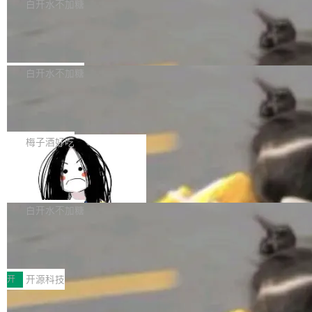
一个回归问题，该问题导致拉取镜像时会拒绝包
e 孵化器项目管理委员会（IPMC）投票中获得
白开水不加糖
pSeek作为与宇树科技具备战略合作关系的企
含绝对 hardlink 目标的镜像（此类镜像由某些镜
全票通过，随后获 Apache 软件基金会董事会批
业，获配股份数量占本次发行数量的2.31%。 除
马斯克 AI 百科项目 Grokipedia 被曝数
像构建工具生成）。moby/moby#53305 修复了
准。今天，Apache 软件基金会正式宣布 Apach
DeepSeek外，腾讯旗下上海启善投资有限公司
月未更新
Docker Engine 29.7.0 中引入的一个回归问
e Fluss 孵化毕业，成为 Apache 顶级项目（TL
埃隆·马斯克推出的AI百科项目 Grokipedia 被曝
获配9...
题，该问题可能导致在旧版 Linux 内核...
P）！这一里程碑不仅标志着 Fluss 迈入新的发
长期停止内容更新，未能实现其作为“AI版维基百
白开水不加糖
展阶段，也将进一步推动流式存储、实时湖仓与
科”替代品的目标。 据 Lawfare 最新调查，自今
AI 数据基础加速融合，为实时数据基础设施的发
Solon I18n：三种解析器，零样板代码
年4月以来，Grokipedia 页面更新功能基本停
展开启新的篇章。
滞，过去三个月内没有任何条目完成更新，用户
如果你在 Spring Boot 里做过国际化，流程大概
提交的编辑请求也长期处于待处理状态。 Groki
是这样的：配 MessageSource 的 Bean、写 R
梅子酒好吃
pedia 于去年底上线，定位为由人工智能生成内
eloadableResourceBundleMessageSource、
容的百科平台，被马斯克视为传统众包百科网站
Apache Doris 4.1 全面增强 Iceberg：
声明 LocaleResolver、注册 LocaleChangeInt
支持 UPDATE、MERGE INTO 与 Iceb
维基百科的替代方案。Lawfare 调查发现，无论
erceptor…五六步之后才能看到第一行翻译文
Apache Doris 4.1 要补齐的，正是缺失的那一
erg V3
热门页面还是低关注度页面，均未出现近期更
本。 Solon 换了个方式。整个 i18n 模块围绕三
半。在已有查询能力的基础上，Doris 进一步支
白开水不加糖
新，相关问题并非局限于特定领域，而是在不同
个解析器、一个注解、一个工具类展开——没有
持了 UPDATE、DELETE、MERGE INTO 等数
主题和访问量页面中普遍存在。 调查人员最初认
XML、没有拦截器注册、没有样板配置。 资源
Testin XAgent：CIO智能测试落地指南
据修改操作、完整的表结构管理与分区演进，以
为，Grokipedia可能只是限...
文件的约定 把文件放到 resources/i18n/ 下： r
及 rewrite_data_files、expire_snapshots 等日
7月30日，TiD2026质量竞争力大会在北京中关
esources/i18n/messages.properties ...
常维护操作，并完整支持 Iceberg V3 格式。
村国家自主创新示范区会议中心开幕。本届大会
开
开源科技
由中关村智联软件服务业质量创新联盟主办，以
让非法状态不可表示：一篇关于 ADT
“智构可信·质创未来——AI原生时代的质量新范