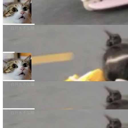
l 迁移或唤醒时，新宿主从 S3 恢复 SQLite 数据
te 17 Pro、OPPO K15，要么是vivo X300 E这
本控制系统。目前处于 Early Access 阶段。 De
库继续执行。存储库是持久化的唯一真相...
样的次旗舰。 Galaxy Z Fold8 Ultra / Z Fold8 /
SpaceXAI 单季资本开支达 183 亿美元
ltaDB 的核心思路直接写在 landing page 最显
Z Flip8三款折叠屏新机均在7月22日发布，且全
眼的位置：「Software is made between com
根据风险投资人Tomer Tunguz 博客（VC 分
部搭载骁龙8 Elite Gen5 for Galaxy，它们本该
mits」——软件是在 commit 之间写出来的。git
析）披露的最新分析与第二季度业绩报告，Spac
白开水不加糖
是7月性...
只记录了你提交的最终状态，但真正的工作过程
eXAI在上个季度的总资本支出飙升至183.7亿美
——打字、删改、试错、agent 对话——都在 co
Meta 发布终端编程 Agent“Muse Cod
元。其中，绝大部分资金被直接用于 AI 领域，
e” 和 Muse Spark 1.2 模型
mmit 之间的空隙里丢失了。 DeltaDB 要做的就
金额高达158.3亿美元，这一单项投入已经逼近
Meta 今天发布了两款 AI 产品：Muse Code，
是把这段空隙补上。 回退到任何一次编辑：Delt
微软同期总资本开支的四成。 与亚马逊、Alpha
一个在终端里运行的编程 agent；Muse Spark
局
aDB 捕获 commit 之间的每一次操作，...
bet、微软以及 Meta 等传统科技巨头相比，Spa
1.2，驱动这个 agent 的新模型。一句话概括：
ceXAI的资金消耗速度尤为引人瞩目。然而，支
美团开源 LoHoSearch，用知识图谱校
你可以用 curl -fsSL https://dev.meta.ai/install.
准 AI 能力认知
撑庞大支出的资金来源却呈现出截然不同的面
sh | bash 安装一个能在大项目里自动规划、写
机器出题的前提，是让机器拥有全局视野。整个
貌。数据显示，微软和 Meta 主要依托充沛的经
代码、验证结果的 AI 终端工具。 据介绍，Muse
构建流程可以分为四个环节：建图 → 控制难度
白开水不加糖
营现金流来覆盖资本开支，其资本支出覆盖率分
Code 是 Meta 的编程 agent 产品。它和市场上
→ 质量把关 → 数据概览。
别达到155% 和106%;而SpaceXAI的经营现金
已有的终端编程 agent 在设计理念上有几个明显
腾讯开源 UCL-MPComm 通信库
流仅能覆盖资本开支的12...
的差异点。 异步后台 agent：Muse Code 有一
腾讯网平团队宣布开源了 UCL-MPComm 通信
个主 agent 循环，外加一组后台 agent。这些后
库，并将作为transport接入Mooncake TENT。
白开水不加糖
台 agent...
该通信库针对AI Memory池化场景的数据传输需
CoStrict入选工信部2025人工智能应用
求进行了深度优化，能够实现数据中心内大规模