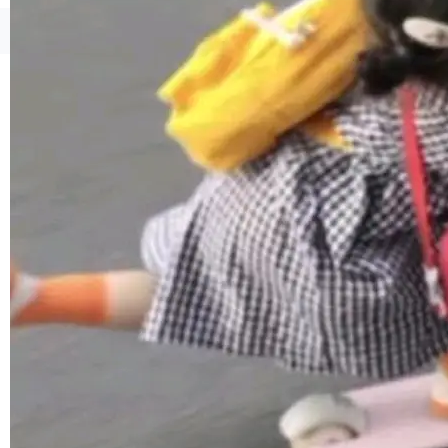
境、兼容场景、一键直出”。 Hy ASR 3.0 previe
w 不要求标准普通话，方言识别覆盖粤语、吴语
©OSCHINA(OSChina.NET)
京ICP备2025119063号
等 10 大方言片区和 20 余个二级小片区。在开
源评测集中，Hy ASR 3.0 preview 在多语种的
WER（...