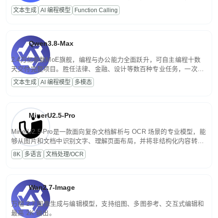
高并发、轻量化任务，适合日常对话、内容创作、基础 RAG、批量
文本生成
AI 编程模型
Function Calling
文案处理等普惠刚需场景。
Qwen3.8-Max
2.4万亿参数MoE旗舰，编程与办公能力全面跃升，可自主编程十数
天交付完整项目。胜任法律、金融、设计等数百种专业任务，一次对
话端到端交付生产级成果。原生视觉理解贯穿规划、执行与验证全流
文本生成
AI 编程模型
多模态
程，支持超长文档与长视频的深度语义解析。长程任务中自主规划与
闭环迭代，持续进化。
MinerU2.5-Pro
MinerU2.5-Pro是一款面向复杂文档解析与 OCR 场景的专业模型，能
够从图片和文档中识别文字、理解页面布局，并将非结构化内容转换
为便于存储、检索和二次处理的结构化结果。
8K
多语言
文档处理/OCR
Wan2.7-Image
万相 2.7 图像生成与编辑模型，支持组图、多图参考、交互式编辑和
最高 2K 输出。