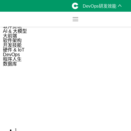
DevOps研发效能
综合
开源资讯
软件资讯
AI & 大模型
大前端
软件架构
开发技能
硬件 & IoT
DevOps
程序人生
数据库
1