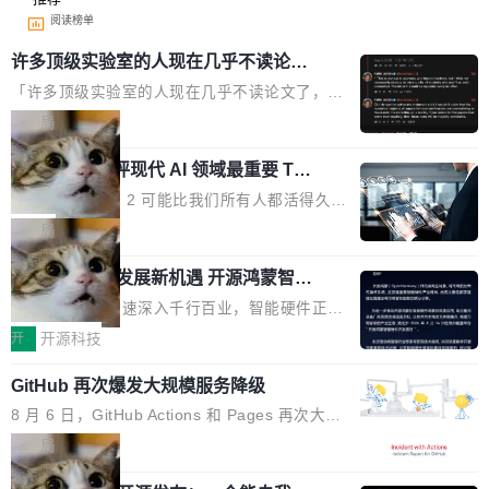
阅读榜单
许多顶级实验室的人现在几乎不读论文
了
「许多顶级实验室的人现在几乎不读论文了，而
且他们认为 ICLR/ICML/NeurIPS 充斥着大量过
局
度宣传和欺诈。」 OpenAI 研究员 Keller Jorda
xAI 前工程师评现代 AI 领域最重要 Top
n 这条推文引发了广泛讨论。他不是在说风凉
3 开源项目
话，他是说出了一个圈内人尽皆知但很少公开捅
Flash Attention 2 可能比我们所有人都活得久。
破的事实。 Jordan 随后补充了一句软化声明：
这句话不是来自某个技术博客，而是出自 Hieu
局
「我不认为这些会议上大部分论文都在过度宣传
Pham 的一条推文。Hieu Pham 是谁？他是 xAI
或造假。问题是，作为读者，如果你筛选出那些
共商智能硬件发展新机遇 开源鸿蒙智能
的早期工程师之一，在 Grok 训练基础设施团队
硬件开发者日杭州站即将举行
看起来最令人兴奋的论文，那它们大部分都是过
工作过。近日他在 X 上发了一条帖子，列出了他
随着万物智联加速深入千行百业，智能硬件正从
度宣传的。」 这才是真正的痛点。不是所有论文
认为现代 AI 领域最重要的三个开源项目。 第一
单点设备迈向智能化、网联化、协同化发展。作
开
开源科技
都有问题，是最吸引眼球的那批论文最有问题。
个名字毫无悬念：Flash Attention 2。 Hieu 的
为面向全场景、跨终端的分布式操作系统，开源
他引用的帖子来自 Mathew Shen，一位 ICLR 2
理由很具体。FA 系列不需要解释，但 FA2 是他
GitHub 再次爆发大规模服务降级
鸿蒙通过统一技术底座和分布式能力，为不同类
026 的读者：「看了篇 ...
认为最重要的一个——复杂度恰到好处，刚好能
型智能设备的开发、连接与互联提供关键支撑，
8 月 6 日，GitHub Actions 和 Pages 再次大规
驱动你去学 CuTe，但还没被那些"邪恶的" Hopp
也为产业链企业探索产品创新与商业增长打开新
模服务降级，Actions 完全不可用超过 5 小时，
局
er++ 优化所淹没，足够容易修改和适配。 更关
的空间。 8月14日，开源鸿蒙智能硬件开发者日
webhook 停发，连自托管 runner 也因调度层故
键的是 FA2 的持久性...