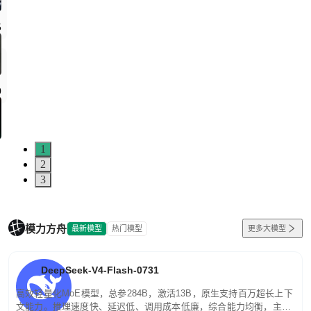
1
2
3
模力方舟
最新模型
热门模型
更多大模型
DeepSeek-V4-Flash-0731
高效轻量化MoE模型，总参284B，激活13B，原生支持百万超长上下
文能力。推理速度快、延迟低、调用成本低廉，综合能力均衡，主打