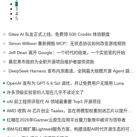
2
3
4
5
Gitee AI 队友正式上线，免费领 500 Credits 体验额度
Simon Willison 重新拥抱 MCP：无状态协议如何改变游戏规则
Jeff Dean 离开 Google：一个时代的结束，一个实验室的开始
慕尼黑市政府为全职开源项目维护者提供资助
DeepSeek Harness 宣布内测邀请，全网最大规模开源 Agent 路演现场诞生
OpenAI 宣布为 GPT-5.6 Sol 调优，并让免费用户无限用 Luna
许多顶级实验室的人现在几乎不读论文了
xAI 前工程师评现代 AI 领域最重要 Top3 开源项目
AMD 收购 AI 芯片创企 Taalas，旨在将模型权重刻进芯片以提升推理性能
红帽在2026年Gartner云原生应用平台魔力象限中被评为领导者
IBM与红帽扩展Lightwell服务方案，构建适配AI时代开源生态的可信基础设施