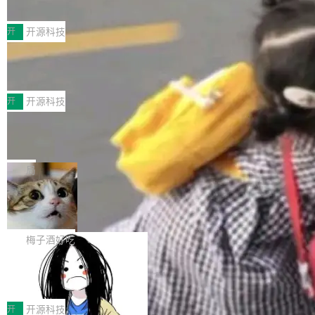
典型案例
计算节点间多种内存类型的高性能通信。 UCL-
近日，工信部科技司公示《2025人工智能应用典
MPComm将作为一种传输引擎接入Mooncake T
型案例入选名单》，深信服“面向企业研发场景的
开
开源科技
ENT，实现零拷贝传输性能提升30%、非零拷贝
开源 AI 编程平台 CoStrict 应用”凭借卓越的技术
传输性能最高提升5倍。UCL-MPComm底层基
深信服AI算力网关入选工信部人工智能
创新与落地成效成功入选。 全链路私有化部署，
应用典型案例！
于自研UCL-Engine通信引擎，后续腾讯网平将
助力企业AI研发安全落地 当前，越来越多企业已
前不久，工业和信息化部正式发布《2025年人工
持续开源更多基于UCL-Engine的高性能通信组
经开始引入 AI Coding 工具，通过调用公有云模
智能应用典型案例名单》，集中展示人工智能在
开
开源科技
件。 腾讯网平团队在UCL-MPComm中实现了一
型或企业内部部署模型提升研发效率。但随着 AI
各领域的应用成果，覆盖技术底座、行业赋能、
个独立于业务线程的全局通信引擎（Engine），
Jeff Dean 离开 Google：一个时代的结
Coding 从个人辅助工具逐步走向团队级、组织
产品应用、支撑保障、专题等五大方向。深信服
并实...
束，一个实验室的开始
级应用，企业在规模化落地过程中，对安全性、
AI算力网关（AI创新平台）成功入选！ 随着各行
Google 员工编号 20。MapReduce 作者之一。
可控性和代码质量提出了更高要求。 首先是数据
各业的Agent走向规模化建设，算力构成形态逐
Bigtable 作者之一。TensorFlow 的作者之一。
局
安全与合规要求。对于大多数普通研发场景，公
渐丰富，用户关注的重点也在发生变化：不只是
Gemini 的架构师。Google 首席科学家。 Jeff D
有云模型能够满足快速试用和效率提升的需求。
🔥 SolonCode v2026.8.4 发布：界面
让AI用起来，还要进一步看清混合算力时代下，
ean 在 Google 工作了 27 年后，宣布离职。 他
但对于金融、能源、医疗等对数据安全要求较...
字体可调、22 种语言、记忆搜索增强
Token花在哪里、算力是否被充分利用，以及持
不是一个人走。一同离开的还有 Sanjay Ghema
打开终端就能上岗的全中文编码智能体，这一轮
续增长的AI成本该如何优化。 深信服AI算力网关
wat（Google 员工编号 23，Jeff Dean 二十多
把「看得清、用母语、记得住」三件事一次补
梅子酒好吃
正是围绕这些实际问题，从Token治理和成本治
年的编程搭档，MapReduce 和 Bigtable 的共同
齐。 SolonCode 是什么 SolonCode 是杭州无
理两个方面，让用户的每一份算力都看得清、管
作者）、Quoc Le（Google 大脑核心成员，Se
让“代码语义理解”深度释放AI Coding
耳科技研发的企业级终端编码智能体——一位全
得住、用得稳、省得下、更安全！ 一、从现在开
价值潜能：华为云码道（CodeArts）
q2Seq 和 DocAI 的共同发明人）以及 Oriol Vin
中文驱动的数字员工，自主理解需求、规划步
一、代码仓深度理解技术的作用与价值 在软件工
始，Token使用一目...
代码仓技术解析
yals（Gemini 联合负责人，AlphaSta...
骤、编写代码。不挑模型、不挑平台，curl 一行
程实践中，代码仓是企业核心知识资产的主要载
开
开源科技