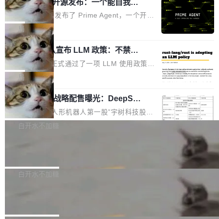
（OHDD：OpenHarmony Hardware Develope
Prime Agent 开源发布：一个能自我改
障无法工作。Pages、Copilot code review、C
进的编程 Agent，ARC-AGI 3 超越人类
r Day）将在杭州启航。活动面向智能硬件产业
opilot coding agent 全部受影响。从检测到完全
Prime Intellect 发布了 Prime Agent，一个开源
专家基线
链企业和开发者，邀请行业专家与资深技术顾
恢复，大约 12 小时。 这是 2026 年 8 月的第六
的编程 Agent Harness，核心设计围绕两个抽
局
问，围绕开源鸿蒙技术能力、设备适配、芯片适
起事故，其中四起与 AI/Copilot 服务相关。 Git
象：Recursive Language Model（RLM）和 C
配、功耗与稳定性调优、兼容性测评及统一互联
Hub 员工 kdaigle 在 HN 讨论中贴出了一组数
Rust 项目团队宣布 LLM 政策：不禁
ontinual Harness。在 ARC-AGI 3 基准测试
等内容展开系统讲解和实战交流，帮助企业进一
止，但你要承认哪些代码不是你写的
据：2025 年全年 10 亿次 commit。现在，每周
上，Prime Agent + Opus 5 的组合达到了 95.
Rust 语言项目正式通过了一项 LLM 使用政策，
步了解开源鸿蒙在智能...
2.75 亿次，全年预计 140 亿次。GitHub...
5% RHAE Best@1，超过了 ARC 报告的人类专
覆盖 rust-lang/rust 单一仓库的代码贡献。这不
局
家基线 95.4%。 不是又一个 coding agent 包装
是项目级别的官方立场，目前由五个团队采纳，
器 Prime Agent 的架构和市面上大多数 coding
宇树科技 IPO 战略配售曝光：DeepSe
但它可能是主流开源项目中关于 AI 辅助贡献最
ek 获配 93.3 万股，锁定 36 个月
agent 有本质区别。大多数 agent harness 的设
细致的一份规则。 政策的核心只有一句话：LLM
8月6日晚间，“人形机器人第一股”宇树科技股份
计是基于早期模型的能力—...
可以用来分析、提炼、审阅、建议，但不能用来
有限公司披露IPO发行价格及战略配售结果，杭
白开水不加糖
创作。 具体来说，LLM 生成的代码可以提交，
州深度求索人工智能基础技术研究有限公司（De
但必须满足五个条件：预先安排、非关键、高质
Docker 29.7.2 发布
epSeek）获配93.3399万股，按150.8元/股发行
量、充分测试、充分审查，并且必须披露。LLM
价格计算，认购金额约1.41亿元，股份锁定期为
Docker 29.7.2 现已发布，具体更新内容如下：
不得生成涉及安全性的关键变更，除非作者本身
36个月。 公告显示，本次宇树科技战略配售对
Bug fixes and enhancements 修复多次传递同
白开水不加糖
就是领域专家。即使如此，政策也"强烈不建
象主要包括长期投资机构、与公司业务具有战略
一环境变量时，docker service create和docker
议"这么做。 对于不披露的情况，审核者可以直
Apache Fluss 毕业成为顶级项目
合作关系或长期合作愿景的大型企业、科创板保
service update会发生 panic 的问题。docker/cl
接关闭 PR，无需解释。 政策作者 Jynn Ne...
荐人跟投子公司，以及公司高级管理人员和核心
i#7145 修复了 Docker Engine 29.7.0 中引入的
今年 7 月，Apache Fluss 的毕业提案在 Apach
员工参与设立的专项资产管理计划。其中，Dee