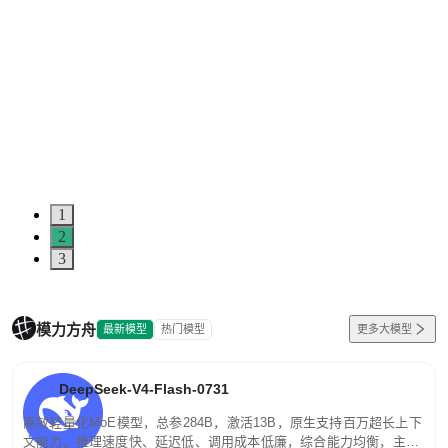
1
2
3
模力方舟
最新模型
热门模型
更多大模型
DeepSeek-V4-Flash-0731
高效轻量化MoE模型，总参284B，激活13B，原生支持百万超长上下
文能力。推理速度快、延迟低、调用成本低廉，综合能力均衡，主打