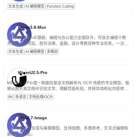
高并发、轻量化任务，适合日常对话、内容创作、基础 RAG、批量
文本生成
AI 编程模型
Function Calling
文案处理等普惠刚需场景。
Qwen3.8-Max
2.4万亿参数MoE旗舰，编程与办公能力全面跃升，可自主编程十数
天交付完整项目。胜任法律、金融、设计等数百种专业任务，一次对
话端到端交付生产级成果。原生视觉理解贯穿规划、执行与验证全流
文本生成
AI 编程模型
多模态
程，支持超长文档与长视频的深度语义解析。长程任务中自主规划与
闭环迭代，持续进化。
MinerU2.5-Pro
MinerU2.5-Pro是一款面向复杂文档解析与 OCR 场景的专业模型，能
够从图片和文档中识别文字、理解页面布局，并将非结构化内容转换
为便于存储、检索和二次处理的结构化结果。
8K
多语言
文档处理/OCR
Wan2.7-Image
万相 2.7 图像生成与编辑模型，支持组图、多图参考、交互式编辑和
最高 2K 输出。