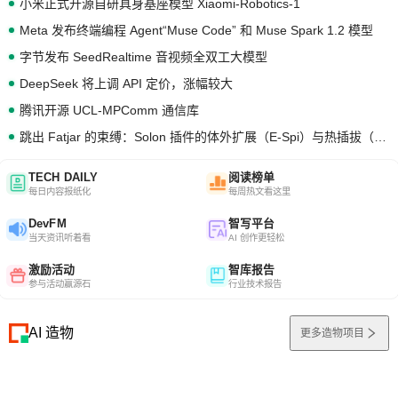
小米正式开源自研具身基座模型 Xiaomi-Robotics-1
Meta 发布终端编程 Agent“Muse Code” 和 Muse Spark 1.2 模型
字节发布 SeedRealtime 音视频全双工大模型
DeepSeek 将上调 API 定价，涨幅较大
腾讯开源 UCL-MPComm 通信库
跳出 Fatjar 的束缚：Solon 插件的体外扩展（E-Spi）与热插拔（H-Spi）
TECH DAILY
阅读榜单
每日内容报纸化
每周热文看这里
DevFM
智写平台
当天资讯听着看
AI 创作更轻松
激励活动
智库报告
参与活动赢源石
行业技术报告
AI 造物
更多造物项目