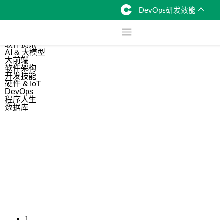
DevOps研发效能
综合
开源资讯
软件资讯
AI & 大模型
大前端
软件架构
开发技能
硬件 & IoT
DevOps
程序人生
数据库
1