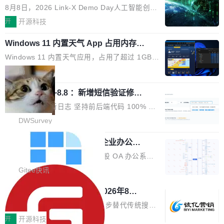
与产业迭代提速
段。按这个时间线，最早可能在 2026 年底或 2
HTTP/2 网络框架，要么闭源，要么底层建立在
8月8日，2026 Link-X Demo Day人工智能创新
027 年初发布。 这个节点很微妙。Anthropic 刚
Netty 之上，真正自研的 Java 实现几乎没有。
项目展在北京中关村举办。本次活动由星连资
开
开源科技
在 5 月发布了 Mythos 5...
wastnet 是一款完全自研、零第三方依赖的轻量
本、华清普智AI孵化器主办，汇聚近2000名产
级 Java 网络应用框架，核心基于 JDK 原生 NI
Windows 11 内置天气 App 占用内存超
业、学术、投资人士，集中展出近百项覆盖AI芯
过 1GB
O 构建 Reactor 多路复用模型，不依赖 Netty、
片、算力、模型、应用全链条创新项目，聚焦AI
Windows 11 内置天气应用，占用了超过 1GB
Tomcat 等任何第三方网络库。其 HTTP/2 协议
技术产业化落地与资本对接，呈现当前国内AI前
内存。 Notebookcheck 的测试发现这个数字
局
栈从 HPACK、Huffman 到 ALPN 均为自主实
沿技术突破与商业化最新进展。 活动围绕AI学术
时，反复确认了多次。不是 100MB，不是 500
现，在基准测试中与 Un...
研究与产业落地融合展开多维度研讨。星连资本
调问更新7.26~8.8 ：新增短信验证修
MB，是 1 个 G。一个显示天气的应用。 Windo
改，考试能力升级
创始合伙人张鸣晨表示，AI产业化是长期产融结
ws 内置应用臃肿早就是老话题了，但一款天气
DWSurvey 更新日志 坚持前后端代码 100% 开
合过程，早期优质技术项目需持续资本与产业资
应用占用内存就超过 1G 还是过于离谱——问题
源助力企业建设自主可控的问卷调研系统 官网地
DWSurvey
源赋能，助力创新从概念走向落地。现场青年学
出在 WebView2。微软的天气 App 本质上是一
址www.diaowen.net ➔ 源码下载Gitee 仓库 ➔
者、产业专家、投资人围绕AI前沿技术瓶颈、行
个嵌在 Edge WebView 里的网页。它不是一个
勾股 OA v6.0.2 已经发布，企业办公系
本次更新新增短信验证修改已答问卷功能，提升
业固有认知重构等议题展开跨界对话，聚焦行业
统
「应用」，它是一个运行在浏览器引擎里的网
答卷安全性；同时升级考试能力，完善填空题判
勾股 OA v6.0.2 已经发布。 勾股 OA 办公系统
真实痛点与突破方向...
页，外面套了一层 Windows 的壳。 WebView2
分、防切屏等功能体验，并优化多项产品细节，
是一款简单实用的开源的企业办公系统。系统集
Gitee快讯
本身就是个内存大户。它加载了完整的 Edge 渲
提升整体使用体验。 新增功能 01. 新增验证手
成了系统设置、附件管理、人事管理、行政管
染引擎，包括 JavaScript 引擎...
942亿赛道如何选对伙伴？2026年8月G
机号后查看、修改已答问卷功能 02. 新增填空题
理、消息管理、资产管理、企业公告、知识网
EO公司推荐
判分功能 03. 添加协作管理员支持树形结构选择
盘、审批流程设置、办公审批、工作计划、工作
当DeepSeek、豆包等大模型逐步替代传统搜索
体验优化与修复 •页面与体验优化 优化工作台首
汇报、工作日志、日常办公、财务管理、客户管
成为用户获取信息的主要入口,品牌竞争的逻辑变
开
开源科技