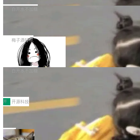
埃隆·马斯克推出的AI百科项目 Grokipedia 被曝
获配9...
题，该问题可能导致在旧版 Linux 内核...
P）！这一里程碑不仅标志着 Fluss 迈入新的发
长期停止内容更新，未能实现其作为“AI版维基百
白开水不加糖
展阶段，也将进一步推动流式存储、实时湖仓与
科”替代品的目标。 据 Lawfare 最新调查，自今
AI 数据基础加速融合，为实时数据基础设施的发
Solon I18n：三种解析器，零样板代码
年4月以来，Grokipedia 页面更新功能基本停
展开启新的篇章。
滞，过去三个月内没有任何条目完成更新，用户
如果你在 Spring Boot 里做过国际化，流程大概
提交的编辑请求也长期处于待处理状态。 Groki
是这样的：配 MessageSource 的 Bean、写 R
梅子酒好吃
pedia 于去年底上线，定位为由人工智能生成内
eloadableResourceBundleMessageSource、
Apache Doris 4.1 全面增强 Iceberg：
容的百科平台，被马斯克视为传统众包百科网站
声明 LocaleResolver、注册 LocaleChangeInt
支持 UPDATE、MERGE INTO 与 Iceb
维基百科的替代方案。Lawfare 调查发现，无论
erceptor…五六步之后才能看到第一行翻译文
Apache Doris 4.1 要补齐的，正是缺失的那一
erg V3
热门页面还是低关注度页面，均未出现近期更
本。 Solon 换了个方式。整个 i18n 模块围绕三
半。在已有查询能力的基础上，Doris 进一步支
白开水不加糖
新，相关问题并非局限于特定领域，而是在不同
个解析器、一个注解、一个工具类展开——没有
持了 UPDATE、DELETE、MERGE INTO 等数
主题和访问量页面中普遍存在。 调查人员最初认
Testin XAgent：CIO智能测试落地指南
XML、没有拦截器注册、没有样板配置。 资源
据修改操作、完整的表结构管理与分区演进，以
为，Grokipedia可能只是限...
文件的约定 把文件放到 resources/i18n/ 下： r
及 rewrite_data_files、expire_snapshots 等日
7月30日，TiD2026质量竞争力大会在北京中关
esources/i18n/messages.properties ...
常维护操作，并完整支持 Iceberg V3 格式。
村国家自主创新示范区会议中心开幕。本届大会
开
开源科技
由中关村智联软件服务业质量创新联盟主办，以
让非法状态不可表示：一篇关于 ADT
“智构可信·质创未来——AI原生时代的质量新范
的帖子在 Reddit 火了
式”为主题，直面AI从实验室走向规模化产业落地
有一种东西，一旦用过就回不去了。Alex Fedos
的核心质量命题。会上，《2026智能研发生产力
eev 管它叫"软件设计的基石"。 他说的东西不新
局
工具选型手册》发布，Testin云测的Testin XAge
鲜——代数数据类型（ADT），尤其是和类型