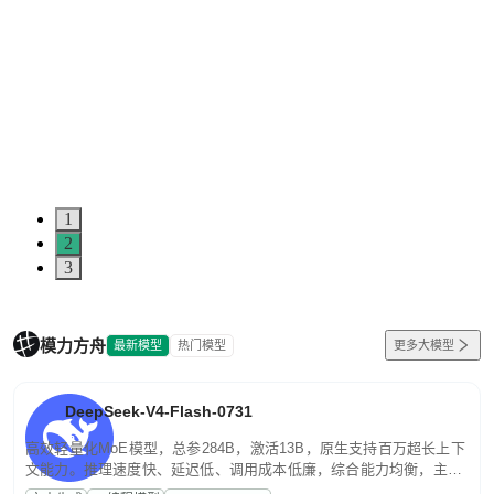
1
2
3
模力方舟
最新模型
热门模型
更多大模型
DeepSeek-V4-Flash-0731
高效轻量化MoE模型，总参284B，激活13B，原生支持百万超长上下
文能力。推理速度快、延迟低、调用成本低廉，综合能力均衡，主打
高并发、轻量化任务，适合日常对话、内容创作、基础 RAG、批量