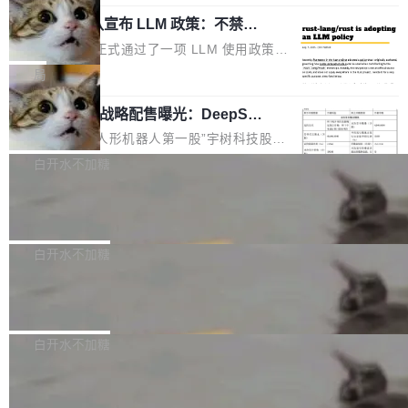
起事故，其中四起与 AI/Copilot 服务相关。 Git
象：Recursive Language Model（RLM）和 C
配、功耗与稳定性调优、兼容性测评及统一互联
Hub 员工 kdaigle 在 HN 讨论中贴出了一组数
Rust 项目团队宣布 LLM 政策：不禁
ontinual Harness。在 ARC-AGI 3 基准测试
等内容展开系统讲解和实战交流，帮助企业进一
止，但你要承认哪些代码不是你写的
据：2025 年全年 10 亿次 commit。现在，每周
上，Prime Agent + Opus 5 的组合达到了 95.
Rust 语言项目正式通过了一项 LLM 使用政策，
步了解开源鸿蒙在智能...
2.75 亿次，全年预计 140 亿次。GitHub...
5% RHAE Best@1，超过了 ARC 报告的人类专
覆盖 rust-lang/rust 单一仓库的代码贡献。这不
局
家基线 95.4%。 不是又一个 coding agent 包装
是项目级别的官方立场，目前由五个团队采纳，
器 Prime Agent 的架构和市面上大多数 coding
宇树科技 IPO 战略配售曝光：DeepSe
但它可能是主流开源项目中关于 AI 辅助贡献最
ek 获配 93.3 万股，锁定 36 个月
agent 有本质区别。大多数 agent harness 的设
细致的一份规则。 政策的核心只有一句话：LLM
8月6日晚间，“人形机器人第一股”宇树科技股份
计是基于早期模型的能力—...
可以用来分析、提炼、审阅、建议，但不能用来
有限公司披露IPO发行价格及战略配售结果，杭
白开水不加糖
创作。 具体来说，LLM 生成的代码可以提交，
州深度求索人工智能基础技术研究有限公司（De
但必须满足五个条件：预先安排、非关键、高质
Docker 29.7.2 发布
epSeek）获配93.3399万股，按150.8元/股发行
量、充分测试、充分审查，并且必须披露。LLM
价格计算，认购金额约1.41亿元，股份锁定期为
Docker 29.7.2 现已发布，具体更新内容如下：
不得生成涉及安全性的关键变更，除非作者本身
36个月。 公告显示，本次宇树科技战略配售对
Bug fixes and enhancements 修复多次传递同
白开水不加糖
就是领域专家。即使如此，政策也"强烈不建
象主要包括长期投资机构、与公司业务具有战略
一环境变量时，docker service create和docker
议"这么做。 对于不披露的情况，审核者可以直
合作关系或长期合作愿景的大型企业、科创板保
Apache Fluss 毕业成为顶级项目
service update会发生 panic 的问题。docker/cl
接关闭 PR，无需解释。 政策作者 Jynn Ne...
荐人跟投子公司，以及公司高级管理人员和核心
i#7145 修复了 Docker Engine 29.7.0 中引入的
今年 7 月，Apache Fluss 的毕业提案在 Apach
员工参与设立的专项资产管理计划。其中，Dee
一个回归问题，该问题导致拉取镜像时会拒绝包
e 孵化器项目管理委员会（IPMC）投票中获得
白开水不加糖
pSeek作为与宇树科技具备战略合作关系的企
含绝对 hardlink 目标的镜像（此类镜像由某些镜
全票通过，随后获 Apache 软件基金会董事会批
业，获配股份数量占本次发行数量的2.31%。 除
像构建工具生成）。moby/moby#53305 修复了
马斯克 AI 百科项目 Grokipedia 被曝数
准。今天，Apache 软件基金会正式宣布 Apach
DeepSeek外，腾讯旗下上海启善投资有限公司
月未更新
Docker Engine 29.7.0 中引入的一个回归问
e Fluss 孵化毕业，成为 Apache 顶级项目（TL