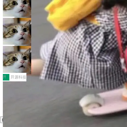
nt智能测试系统入选AI测试领域代表产品。对CI
Cloudflare 开源内部企业 AI 平台 Clou
（sum type）。但他说清楚了一件事：这不是类
dflare OS
O而言，这提示了一个转变：AI测试正在从效率
型系统的学术体操，是日常编码的思维方式。 文
Cloudflare 发布了一个开源项目 Cloudflare O
工具升级为企业的质量基础设施。 CIO面对的新
章从一个简单的例子切入。一个网站的深色主题
S。如果你只看官方博客，你会觉得这是又一
局
现实 过去两年，CIO们的焦虑清单上多了两项：
设置，如果用布尔值 + 可空字段来表示——bool
个"AI 知识库 + 聊天机器人"——每个大厂都在
一是如何让大模型和智能体应用安全地从PoC走
ean 表示是否可切换，nullable 的默认模式、浅
Deno 团队开源 Celld，可自托管的分
做，没什么新鲜的。 但 Kenton Varda 在 Twitte
向生产，二是如何让测试团队跟得上AI应用...
布式 Durable Objects
色方案、深色方案——会产生大量无意义的组
r 上把事情说清楚了： 今天我们发布了 Cloudfla
Ryan Dahl 领导的 Deno 团队推出了最新开源项
合。方案缺了、配置冲突了、全 null 了。要知道
re OS，一个带连接器的聊天机器人，跟其他所
目 Celld，一个能在自己机器上运行 Cloudflare
局
哪些组合有效，作者说，你得靠"文档、校验、或
有科技公司做的一样。只不过，实际上它不一
Workers 和 Durable Objects 的守护进程。 设
者部落知识"。 换个写法。Rust 的 enum，两个
样。这是 Sandstorm.io 的重制版，我十年前的
鲁大师7月新机性能/流畅/AI榜：vivo夺
计思路很直接：每个对象是一个独立的 SQLite
变体：Switchable...
性能、流畅双第一，三星Galaxy Z系列
那个创业公司。不同的是，这次它构建在 Cloudf
数据库，按名称寻址，复制到你自己的 S3 兼容
2026年7月的手机市场，由于存储等硬件成本暴
新折叠缺席
lare Workers 上——我花了九年时间搭建的平台
存储库里。节点之间只通过这个存储库协调——
增，手机厂商的日子也不好过啊，新机速度明显
开
开源科技
——并且深度集成了 AI。这基本上是我十年秘密
没有控制平面，没有共识协议。每个对象自带一
放缓，因此硝烟味淡了许多。新机参数规格除开
计划的顶峰。 十年前，Ken...
个小型数据库，应用天然按分片构建，单个数据
高价的三星折叠（三星Galaxy Z Fold8 Ultra / Z
库的竞争和爆炸半径问题在设计层面就被消除
Fold8 / Z Flip8）外，其余要么是中低端机器，
了。 闲置的 cell 会休眠到几乎不占资源。当 cel
例如iQOO Z11i、REDMI Note 17、REDMI No
l 迁移或唤醒时，新宿主从 S3 恢复 SQLite 数据
te 17 Pro、OPPO K15，要么是vivo X300 E这
库继续执行。存储库是持久化的唯一真相...
样的次旗舰。 Galaxy Z Fold8 Ultra / Z Fold8 /
Z Flip8三款折叠屏新机均在7月22日发布，且全