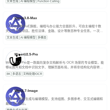
文本生成
AI 编程模型
Function Calling
文案处理等普惠刚需场景。
Qwen3.8-Max
2.4万亿参数MoE旗舰，编程与办公能力全面跃升，可自主编程十数
天交付完整项目。胜任法律、金融、设计等数百种专业任务，一次对
话端到端交付生产级成果。原生视觉理解贯穿规划、执行与验证全流
文本生成
AI 编程模型
多模态
程，支持超长文档与长视频的深度语义解析。长程任务中自主规划与
闭环迭代，持续进化。
MinerU2.5-Pro
MinerU2.5-Pro是一款面向复杂文档解析与 OCR 场景的专业模型，能
够从图片和文档中识别文字、理解页面布局，并将非结构化内容转换
为便于存储、检索和二次处理的结构化结果。
8K
多语言
文档处理/OCR
Wan2.7-Image
万相 2.7 图像生成与编辑模型，支持组图、多图参考、交互式编辑和
最高 2K 输出。