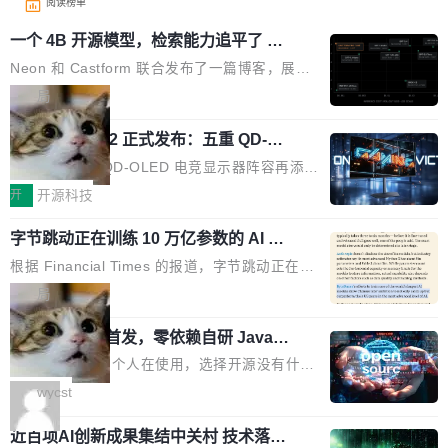
阅读榜单
一个 4B 开源模型，检索能力追平了 G
PT-5.6 Sol，成本降到 1/100
Neon 和 Castform 联合发布了一篇博客，展示
了一个惊人的结果：一个 4B 参数的开源模型，
局
经过 RL 后训练之后，在检索任务上的准确率追
技嘉 GO27Q32 正式发布：五重 QD-OL
平了 GPT-5.6 Sol，但每次请求的成本只有对方
ED 面板加持，320Hz 极速与影院级画
的 1/100。 具体来说，GPT-5.6 Sol 做一次典型
技嘉科技旗下 QD-OLED 电竞显示器阵容再添旗
面兼得
的多轮搜索请求需要超过 10 秒，端到端成本约
舰新作。GO27Q32 将于 2026 年 9 月 15 日正
开
开源科技
0.03 美元。对于需要反复搜索的 agent 工作流
式上市，以 27 英寸 QHD 分辨率、三星显示 Pe
来说，这个速度和成本都"高得让人没法用"。而
字节跳动正在训练 10 万亿参数的 AI 模
nta Tandem 五重发光架构为核心，为高端玩家
型
4B 开源模型在推理速度上快了几个数量级，成
打造速度与画质不妥协的沉浸体验。 GO27Q32
根据 Financial Times 的报道，字节跳动正在训
本低了两三个数量级。 问题在于，小模型开箱即
搭载三星最新 QD-OLED 面板，采用 5 层串联
练一个 10 万亿参数的 AI 模型，目前处于预训练
局
用时的检索能力确实远不如闭源前沿模型。差距
式发光结构，并装配全新 ObsidianShield 抗反
阶段。 10 万亿是什么概念？Anthropic 目前最
在哪？就在 RL 后训练。 从 RAG 到 agentic...
射镀膜，黑阶表现提升可达40%，并将表面硬度
wastnet 开源首发，零依赖自研 Java H
大的模型 Mythos 5 约 8 万亿参数。DeepSeek
TTP/2 框架，性能对标 Undertow !
由2H升級至3H，画面对比度与强度都提升的同
V4-Pro 是 1.6 万亿。月之暗面的 Kimi K3 是 2.
这个项目一直是个人在使用，选择开源没有什么
时还具有 320Hz 刷新率与 0.03ms GTG 灰阶响
8 万亿。美团 LongCat-2.0 是 1.6 万亿。字节
动机理由，就是想开源了，如果非要说一个，那
wycst
应时间，从源头消除拖影与动态模糊。 1.突破 O
跳动的这个未命名模型，直接跳到了 10 万亿。
就是它多少弥补了国产 Java 自研 HTTP/2 框架
LED 画质局限，暗部细节...
预训练通常需要 3 到 6 个月，之后还有微调阶
近百项AI创新成果集结中关村 技术落地
这块空白——放眼国产 Java 生态，能拿出手的