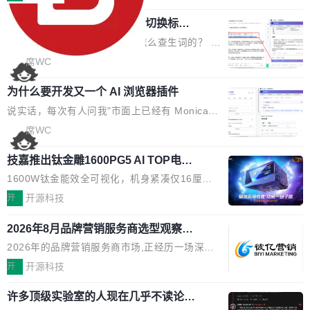
页 UI 展示效果，提升页面使用体验。 优化防切
理、合同管理、项目管理、任务管理等功能模
了:不再是争抢关键词排名,而是想办法进入AI脱
屏提醒规则，调整为每次切屏均触发提示，提升
任意网页划词 AI 问答：不用切换标签页
块。系统简约，易于功能扩展，方便二次开发，
口而出的那个答案。"GEO公司推荐"这个搜索词
考试规范性。 优化登录状...
的效率秘诀
可以用来做日常 OA，CRM，ERP，业务管理等
背后,折射的是企业面对新兴服务赛道时的集体困
看英文技术文档的时候，你是怎么查生词的？ 我
系统。 勾股OA6.0.2版本主要是对勾股OA 6第
惑——该信谁、看什么、怎么选。 据易观分析
猜大多数人的流程是：选中单词 → Ctrl+C → 切
席WC
一个大版本发布的部分功能细节优化和bug问题
《中国GEO市场产业图谱》数据,2026年中国GE
到翻译标签页 → Ctrl+V → 看翻译 → 切回原
修复的版本，具体更新日志如下： 1、补全新版
O行业规模预计达942亿元,同比增长169.7%。G
为什么要开发又一个 AI 浏览器插件
文。遇到不懂的代码片段，再切到 ChatGPT 问
本的各个审批类型的审批单导出 2、优化各个审
artner同期预测,传统搜索引擎访问量年内将下滑
一下。来回切换几次，思路早断了。 今天介绍的
说实话，每次有人问我"市面上已经有 Monica、
核反确认审批的逻辑，使...
25%,AI载体流量占比突破40%;埃森哲2025年中
开源 Chrome 扩展 AI Helper，有一个划词浮动
Sider、Copilot for Chrome 这些 AI 浏览器插件
席WC
国消费者调研则指出,37%的用户在有明确购买需
工具栏功能，能让你在任意网页选中文本就直接
了，你为什么还要再做一个"，我都觉得这个问题
求时倾向于先问AI。几组数据指向一致:GEO已
用 AI，完全不用切换标签页。 划词工具栏是什
技嘉推出钛金雕1600PG5 AI TOP电
问得好。 因为我自己也是从用户变成开发者的。
从营销"加分项"变成品牌在AI时...
源：为发烧级主机与本地AI算力打造旗
么 安装 AI Helper 后，在任意网页选中文本，选
现有产品的天花板 我用过不少 AI 浏览器插件。
1600W钛金能效全可视化，机身紧凑仅16厘米
舰供电方案
区旁边会自动浮现一个工具栏： 工具 功能 典型
刚开始觉得都挺好——选中一段文字，弹出解
继2026台北电脑展首度亮相后，技嘉科技近日正
开
开源科技
场景 AI 搜索 联网搜索相关信息 看到陌生概念，
释；写邮件时帮你润色；看英文网页给你翻译摘
式发布钛金雕1600PG5 AI TOP电源。这款高端
想快速了解背景 解释 让 AI 解释选中文本 读到
要。但用久了你会发现，它们本质上都是同一类
2026年8月品牌营销服务商选型观察：
电源专为发烧级DIY主机与本地AI算力平台打
费解...
从流量思维到品牌资产思维的范式转移
东西：一个带网页上下文的聊天框。 它们能读取
造，整机长度仅16厘米，提供1600W额定功率
2026年的品牌营销服务商市场,正经历一场深刻
页面的文本，然后把文本丢给大模型，再返回一
与80PLUS钛金能效；支持ATX 3.1与PCIe 5.1
的价值重构。全球全案品牌代理机构市场从2025
开
开源科技
段回答。仅此而已。 这当然有用，但总觉得差点
规范，结合服务器级元件、完善供电线材与内置
年的83.1亿美元增长至2026年的86.6亿美元,年
意思。比如我在一个后台管理系统里，需要填50
实时LCD监控屏，可充分满足当下高阶PC主机
许多顶级实验室的人现在几乎不读论文
复合增长率达5.44%,预计2032年将突破120亿美