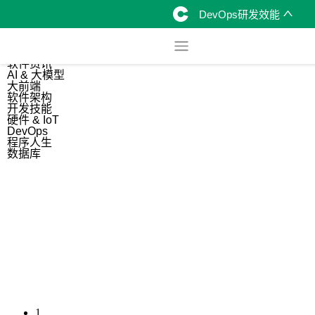
DevOps研发效能
综合
开源资讯
软件资讯
AI & 大模型
大前端
软件架构
开发技能
硬件 & IoT
DevOps
程序人生
数据库
1