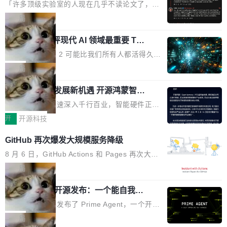
个表单字段，每个字段还有联动逻辑；比如我
了
的严苛使用需求。 澎湃功率，紧凑机身 钛金雕1
元。数字广告与公共关系相关服务市场更是从20
「许多顶级实验室的人现在几乎不读论文了，而
想...
600PG5 AI TOP具备强悍输出功率，同时实现
25年的8463亿美元扩张至2026年的8763亿美
且他们认为 ICLR/ICML/NeurIPS 充斥着大量过
局
机身尺寸大幅精简。整机长度仅16厘米，属于同
元。数字的背后是一个清晰的事实——品牌对专
度宣传和欺诈。」 OpenAI 研究员 Keller Jorda
功率段机身尺寸十分紧凑的1600W电源产品。小
业化营销服务的需求从未如此迫切。 但市场扩容
xAI 前工程师评现代 AI 领域最重要 Top
n 这条推文引发了广泛讨论。他不是在说风凉
巧机身有效提升市面主流标准A...
3 开源项目
的同时,服务商的竞争逻辑正在改变。2026年Top
话，他是说出了一个圈内人尽皆知但很少公开捅
Flash Attention 2 可能比我们所有人都活得久。
Agency年度合辑的观察指出,“产品”这个离消费
破的事实。 Jordan 随后补充了一句软化声明：
这句话不是来自某个技术博客，而是出自 Hieu
局
者最近的载体,在整个品牌营销层面的权重显著变
「我不认为这些会议上大部分论文都在过度宣传
Pham 的一条推文。Hieu Pham 是谁？他是 xAI
高了。全域营销服务商的竞争正在从规模转向深
或造假。问题是，作为读者，如果你筛选出那些
共商智能硬件发展新机遇 开源鸿蒙智能
的早期工程师之一，在 Grok 训练基础设施团队
度,案例厚度、全域覆盖、多线协同...
硬件开发者日杭州站即将举行
看起来最令人兴奋的论文，那它们大部分都是过
工作过。近日他在 X 上发了一条帖子，列出了他
随着万物智联加速深入千行百业，智能硬件正从
度宣传的。」 这才是真正的痛点。不是所有论文
认为现代 AI 领域最重要的三个开源项目。 第一
单点设备迈向智能化、网联化、协同化发展。作
开
开源科技
都有问题，是最吸引眼球的那批论文最有问题。
个名字毫无悬念：Flash Attention 2。 Hieu 的
为面向全场景、跨终端的分布式操作系统，开源
他引用的帖子来自 Mathew Shen，一位 ICLR 2
GitHub 再次爆发大规模服务降级
理由很具体。FA 系列不需要解释，但 FA2 是他
鸿蒙通过统一技术底座和分布式能力，为不同类
026 的读者：「看了篇 ...
认为最重要的一个——复杂度恰到好处，刚好能
型智能设备的开发、连接与互联提供关键支撑，
8 月 6 日，GitHub Actions 和 Pages 再次大规
驱动你去学 CuTe，但还没被那些"邪恶的" Hopp
也为产业链企业探索产品创新与商业增长打开新
模服务降级，Actions 完全不可用超过 5 小时，
局
er++ 优化所淹没，足够容易修改和适配。 更关
的空间。 8月14日，开源鸿蒙智能硬件开发者日
webhook 停发，连自托管 runner 也因调度层故
键的是 FA2 的持久性...
Prime Agent 开源发布：一个能自我改
（OHDD：OpenHarmony Hardware Develope
障无法工作。Pages、Copilot code review、C
进的编程 Agent，ARC-AGI 3 超越人类
r Day）将在杭州启航。活动面向智能硬件产业
opilot coding agent 全部受影响。从检测到完全
Prime Intellect 发布了 Prime Agent，一个开源
专家基线
链企业和开发者，邀请行业专家与资深技术顾
恢复，大约 12 小时。 这是 2026 年 8 月的第六
的编程 Agent Harness，核心设计围绕两个抽
局
问，围绕开源鸿蒙技术能力、设备适配、芯片适