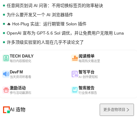
任意网页划词 AI 问答：不用切换标签页的效率秘诀
为什么要开发又一个 AI 浏览器插件
🔥 Hot-Plug 实战：运行期管理 Solon 插件
OpenAI 宣布为 GPT-5.6 Sol 调优，并让免费用户无限用 Luna
许多顶级实验室的人现在几乎不读论文了
TECH DAILY
阅读榜单
每日内容报纸化
每周热文看这里
DevFM
智写平台
当天资讯听着看
AI 创作更轻松
激励活动
智库报告
参与活动赢源石
行业技术报告
AI 造物
更多造物项目