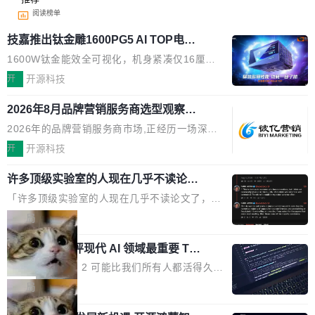
阅读榜单
技嘉推出钛金雕1600PG5 AI TOP电
源：为发烧级主机与本地AI算力打造旗
1600W钛金能效全可视化，机身紧凑仅16厘米
舰供电方案
继2026台北电脑展首度亮相后，技嘉科技近日正
开
开源科技
式发布钛金雕1600PG5 AI TOP电源。这款高端
2026年8月品牌营销服务商选型观察：
电源专为发烧级DIY主机与本地AI算力平台打
从流量思维到品牌资产思维的范式转移
造，整机长度仅16厘米，提供1600W额定功率
2026年的品牌营销服务商市场,正经历一场深刻
与80PLUS钛金能效；支持ATX 3.1与PCIe 5.1
的价值重构。全球全案品牌代理机构市场从2025
开
开源科技
规范，结合服务器级元件、完善供电线材与内置
年的83.1亿美元增长至2026年的86.6亿美元,年
实时LCD监控屏，可充分满足当下高阶PC主机
许多顶级实验室的人现在几乎不读论文
复合增长率达5.44%,预计2032年将突破120亿美
了
的严苛使用需求。 澎湃功率，紧凑机身 钛金雕1
元。数字广告与公共关系相关服务市场更是从20
「许多顶级实验室的人现在几乎不读论文了，而
600PG5 AI TOP具备强悍输出功率，同时实现
25年的8463亿美元扩张至2026年的8763亿美
且他们认为 ICLR/ICML/NeurIPS 充斥着大量过
局
机身尺寸大幅精简。整机长度仅16厘米，属于同
元。数字的背后是一个清晰的事实——品牌对专
度宣传和欺诈。」 OpenAI 研究员 Keller Jorda
功率段机身尺寸十分紧凑的1600W电源产品。小
业化营销服务的需求从未如此迫切。 但市场扩容
xAI 前工程师评现代 AI 领域最重要 Top
n 这条推文引发了广泛讨论。他不是在说风凉
巧机身有效提升市面主流标准A...
3 开源项目
的同时,服务商的竞争逻辑正在改变。2026年Top
话，他是说出了一个圈内人尽皆知但很少公开捅
Flash Attention 2 可能比我们所有人都活得久。
Agency年度合辑的观察指出,“产品”这个离消费
破的事实。 Jordan 随后补充了一句软化声明：
这句话不是来自某个技术博客，而是出自 Hieu
局
者最近的载体,在整个品牌营销层面的权重显著变
「我不认为这些会议上大部分论文都在过度宣传
Pham 的一条推文。Hieu Pham 是谁？他是 xAI
高了。全域营销服务商的竞争正在从规模转向深