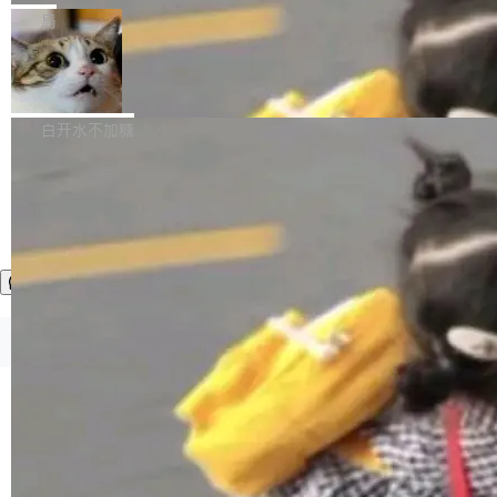
张CT影像上完成像素级精细分割，让系统"...
新功能 macOS：在 Connect/Share 按钮中添加
ube 视频，标题是"SwiftUI 七年后：一个平庸的
局
通过 AirDop 共享书籍的功能 Content server：
故事"。视频核心观点很简单：SwiftUI 发布七年
支持可向服务器后端添加新端点的插件 Edit boo
DBeaver 26.1.4 发布
了，仍然像一个永久公测版。 Manshin 从数据
k：Compress images：添加将 GIF 图像转换为
流、布局系统、API 稳定性、性能、跨平台五个
DBeaver 是一个免费开源的通用数据库工具，适
JPEG/WebP 的选项 ToC Editor：添加一个按
维度逐一批判了 SwiftUI。最让人印象深刻的一
用于开发人员和数据库管理员。DBeaver 26.1.4
白开水不加糖
钮，用于对目录中的条目进...
个论据是：苹果官方的 SwiftUI 教程项目 Land
现已发布，具体更新内容包括： AI 助手： <ul st
marks，用最新 Xcode 在最新 macOS 上构建
yle="margin-left:0; margin-right:0"> <li><span
运行，出来的效果是坏的——侧边栏按钮大小不
style="color:#000000">现在可以通过键盘访问
加载更多
一，界面错位。他说这个问题"两年前就发现了，
AI 聊天功能（添加了一些快捷键）</span></li>
至今没变"。 数据流方面，Manshin 指出 SwiftU
<li><span style="color:#000000">新增了始终
I 的属性包装器演进史...
在新 SQL 控制台中打开 AI 生成的脚本的功能</
span></li> <li><span style="color:#000000...
©OSCHINA(OSChina.NET)
京ICP备2025119063号