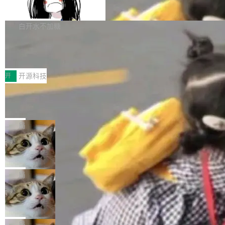
支持 UPDATE、MERGE INTO 与 Iceb
维基百科的替代方案。Lawfare 调查发现，无论
erceptor…五六步之后才能看到第一行翻译文
Apache Doris 4.1 要补齐的，正是缺失的那一
erg V3
热门页面还是低关注度页面，均未出现近期更
本。 Solon 换了个方式。整个 i18n 模块围绕三
半。在已有查询能力的基础上，Doris 进一步支
白开水不加糖
新，相关问题并非局限于特定领域，而是在不同
个解析器、一个注解、一个工具类展开——没有
持了 UPDATE、DELETE、MERGE INTO 等数
主题和访问量页面中普遍存在。 调查人员最初认
XML、没有拦截器注册、没有样板配置。 资源
Testin XAgent：CIO智能测试落地指南
据修改操作、完整的表结构管理与分区演进，以
为，Grokipedia可能只是限...
文件的约定 把文件放到 resources/i18n/ 下： r
及 rewrite_data_files、expire_snapshots 等日
7月30日，TiD2026质量竞争力大会在北京中关
esources/i18n/messages.properties ...
常维护操作，并完整支持 Iceberg V3 格式。
村国家自主创新示范区会议中心开幕。本届大会
开
开源科技
由中关村智联软件服务业质量创新联盟主办，以
让非法状态不可表示：一篇关于 ADT
“智构可信·质创未来——AI原生时代的质量新范
的帖子在 Reddit 火了
式”为主题，直面AI从实验室走向规模化产业落地
有一种东西，一旦用过就回不去了。Alex Fedos
的核心质量命题。会上，《2026智能研发生产力
eev 管它叫"软件设计的基石"。 他说的东西不新
局
工具选型手册》发布，Testin云测的Testin XAge
鲜——代数数据类型（ADT），尤其是和类型
Cloudflare 开源内部企业 AI 平台 Clou
nt智能测试系统入选AI测试领域代表产品。对CI
（sum type）。但他说清楚了一件事：这不是类
dflare OS
O而言，这提示了一个转变：AI测试正在从效率
型系统的学术体操，是日常编码的思维方式。 文
Cloudflare 发布了一个开源项目 Cloudflare O
工具升级为企业的质量基础设施。 CIO面对的新
章从一个简单的例子切入。一个网站的深色主题
S。如果你只看官方博客，你会觉得这是又一
局
现实 过去两年，CIO们的焦虑清单上多了两项：
设置，如果用布尔值 + 可空字段来表示——bool
个"AI 知识库 + 聊天机器人"——每个大厂都在
一是如何让大模型和智能体应用安全地从PoC走
Deno 团队开源 Celld，可自托管的分
ean 表示是否可切换，nullable 的默认模式、浅
做，没什么新鲜的。 但 Kenton Varda 在 Twitte
向生产，二是如何让测试团队跟得上AI应用...
布式 Durable Objects
色方案、深色方案——会产生大量无意义的组
r 上把事情说清楚了： 今天我们发布了 Cloudfla
Ryan Dahl 领导的 Deno 团队推出了最新开源项
合。方案缺了、配置冲突了、全 null 了。要知道
re OS，一个带连接器的聊天机器人，跟其他所
目 Celld，一个能在自己机器上运行 Cloudflare
局