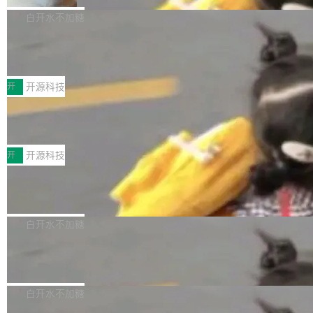
V ...
注意这是 OpenCode 一家的消耗。 OpenCode
作系统的第十八个主要版本。 自 NetBSD 10.1
白开水不加糖
是 Anomaly 出品的 AI 编程工具，套餐 10 美元/
以来的变化 更新亮点： 新增对 RISC-V 处理器
月。用户交了 10 美元，就能用 DeepSeek Flas
2026 ChinaJoy鸿蒙游戏增长臻享会举
架构的支持。NetBSD 11.0 是首个支持 64 位 R
办，鲸鸿动能系统呈现游戏行业解决方
h 随便写代码，按网友说法：「怎么使劲用也用
ISC-V 平台的稳定版本，涵盖一系列基于 StarFi
8月1日，2026 ChinaJoy期间，鸿蒙游戏增长臻
案
不完。」5T 来自免费额度，3T 来自 Go...
ve JH71XX 的设备，例如 VisionFive 2、PINE
享会在上海举办。鸿蒙生态的全场景智慧营销平
开
开源科技
64 STAR64，以及 QEMU。 增强了对 POSIX.1
台鲸鸿动能协同华为游戏中心，面向游戏行业开
-2024 和 C23 编程接口标准的兼容性。 compat
技嘉X3D系列再添新成员 B850 AORU
发者及生态伙伴，系统呈现了平台在游戏领域的
S ELITE X3D主板强化性能体验
_linux(8) 增强了对 Linux 系统调用的支持，包
完整能力版图——从IAP高价值用户的全周期经
面向AMD Ryzen X3D处理器玩家，技嘉X3D系
括 epoll（围绕 kqueue 实现）、POSIX 消息队
营、到IAA游戏的“买变一体”正循环、再到联运与
列主板阵容迎来新成员——B850 AORUS ELITE
开
开源科技
列、...
广告协同的全链路经营闭环，以及面向全球市场
X3D。作为面向主流高性能平台打造的全新主板
的出海增长布局。 华为终端云业务商业化销售负
Zadig v5.0 发布：AI 发布专员与 AI 审
产品，B850 AORUS ELITE X3D延续技嘉在X3
查专员上线
责人在开场致辞中表示，游戏开发者的核心诉求
D平台优化上的技术积累，旨在为游戏玩家带来
我们团队这几天最大的卡点不是 AI 写得不够
已不再是“多一个投放渠道”，而是一套能够持续
更稳定、更高效的装机选择。 B850 AORUS ELI
好，是 AI 写得太好了。 好到审查排期从两天的
白开水不加糖
驱动增长的体系。截至目前，搭载HarmonyOS
TE X3D基于AMD AM5平台打造，支持AMD Ry
活儿拖成了五天。PR 一堆起来没人敢合，发布
6的终端设备已突破7000万台，注册开发者数量
zen 9000/8000/7000系列处理器，并针对X3D
Dgraph v25.4.0 发布，具有图形后端的
窗口推了又推。好到合进 main 分支的代码，我
已突破 1100 万。随着鸿蒙生态汇聚越来越多的
原生 GraphQL 数据库
处理器特性进行平台级优化。其搭载X3D鸡血模
们自己都没看完。 这事不是个例。GitLab 调研
Dgraph 是一个水平可扩展的分布式 GraphQL
高质量游戏...
式2.0，可根据不同使用场景释放处理器潜力，
过 1528 名开发者，85% 说 AI 把瓶颈从写代码
数据库，有一个图形后端。作为一个原生的 Gra
白开水不加糖
帮助玩家在游戏与高负载应用中获得更充分的性
转移到了审代码。 写代码有人替你干了。但审代
phQL 数据库，它严格控制数据在磁盘上的排列