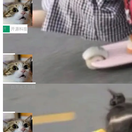
哪些组合有效，作者说，你得靠"文档、校验、或
有科技公司做的一样。只不过，实际上它不一
Workers 和 Durable Objects 的守护进程。 设
者部落知识"。 换个写法。Rust 的 enum，两个
样。这是 Sandstorm.io 的重制版，我十年前的
鲁大师7月新机性能/流畅/AI榜：vivo夺
计思路很直接：每个对象是一个独立的 SQLite
变体：Switchable...
性能、流畅双第一，三星Galaxy Z系列
那个创业公司。不同的是，这次它构建在 Cloudf
数据库，按名称寻址，复制到你自己的 S3 兼容
2026年7月的手机市场，由于存储等硬件成本暴
新折叠缺席
lare Workers 上——我花了九年时间搭建的平台
存储库里。节点之间只通过这个存储库协调——
增，手机厂商的日子也不好过啊，新机速度明显
开
开源科技
——并且深度集成了 AI。这基本上是我十年秘密
没有控制平面，没有共识协议。每个对象自带一
放缓，因此硝烟味淡了许多。新机参数规格除开
计划的顶峰。 十年前，Ken...
个小型数据库，应用天然按分片构建，单个数据
Zed 推出 DeltaDB，一个记录 commit
高价的三星折叠（三星Galaxy Z Fold8 Ultra / Z
之间所有操作的版本控制系统
库的竞争和爆炸半径问题在设计层面就被消除
Fold8 / Z Flip8）外，其余要么是中低端机器，
Zed 编辑器团队发布了新项目——DeltaDB，一
了。 闲置的 cell 会休眠到几乎不占资源。当 cel
例如iQOO Z11i、REDMI Note 17、REDMI No
个在 git commit 之间记录每一次编辑操作的版
局
l 迁移或唤醒时，新宿主从 S3 恢复 SQLite 数据
te 17 Pro、OPPO K15，要么是vivo X300 E这
本控制系统。目前处于 Early Access 阶段。 De
库继续执行。存储库是持久化的唯一真相...
样的次旗舰。 Galaxy Z Fold8 Ultra / Z Fold8 /
SpaceXAI 单季资本开支达 183 亿美元
ltaDB 的核心思路直接写在 landing page 最显
Z Flip8三款折叠屏新机均在7月22日发布，且全
眼的位置：「Software is made between com
根据风险投资人Tomer Tunguz 博客（VC 分
部搭载骁龙8 Elite Gen5 for Galaxy，它们本该
mits」——软件是在 commit 之间写出来的。git
析）披露的最新分析与第二季度业绩报告，Spac
白开水不加糖
是7月性...
只记录了你提交的最终状态，但真正的工作过程
eXAI在上个季度的总资本支出飙升至183.7亿美
——打字、删改、试错、agent 对话——都在 co
Meta 发布终端编程 Agent“Muse Cod
元。其中，绝大部分资金被直接用于 AI 领域，
e” 和 Muse Spark 1.2 模型
mmit 之间的空隙里丢失了。 DeltaDB 要做的就
金额高达158.3亿美元，这一单项投入已经逼近
Meta 今天发布了两款 AI 产品：Muse Code，
是把这段空隙补上。 回退到任何一次编辑：Delt
微软同期总资本开支的四成。 与亚马逊、Alpha
一个在终端里运行的编程 agent；Muse Spark
局
aDB 捕获 commit 之间的每一次操作，...
bet、微软以及 Meta 等传统科技巨头相比，Spa
1.2，驱动这个 agent 的新模型。一句话概括：
ceXAI的资金消耗速度尤为引人瞩目。然而，支
美团开源 LoHoSearch，用知识图谱校
你可以用 curl -fsSL https://dev.meta.ai/install.