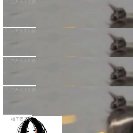
可以用来分析、提炼、审阅、建议，但不能用来
有限公司披露IPO发行价格及战略配售结果，杭
白开水不加糖
创作。 具体来说，LLM 生成的代码可以提交，
州深度求索人工智能基础技术研究有限公司（De
Docker 29.7.2 发布
但必须满足五个条件：预先安排、非关键、高质
epSeek）获配93.3399万股，按150.8元/股发行
量、充分测试、充分审查，并且必须披露。LLM
价格计算，认购金额约1.41亿元，股份锁定期为
Docker 29.7.2 现已发布，具体更新内容如下：
不得生成涉及安全性的关键变更，除非作者本身
36个月。 公告显示，本次宇树科技战略配售对
Bug fixes and enhancements 修复多次传递同
白开水不加糖
就是领域专家。即使如此，政策也"强烈不建
象主要包括长期投资机构、与公司业务具有战略
一环境变量时，docker service create和docker
议"这么做。 对于不披露的情况，审核者可以直
合作关系或长期合作愿景的大型企业、科创板保
Apache Fluss 毕业成为顶级项目
service update会发生 panic 的问题。docker/cl
接关闭 PR，无需解释。 政策作者 Jynn Ne...
荐人跟投子公司，以及公司高级管理人员和核心
i#7145 修复了 Docker Engine 29.7.0 中引入的
今年 7 月，Apache Fluss 的毕业提案在 Apach
员工参与设立的专项资产管理计划。其中，Dee
一个回归问题，该问题导致拉取镜像时会拒绝包
e 孵化器项目管理委员会（IPMC）投票中获得
白开水不加糖
pSeek作为与宇树科技具备战略合作关系的企
含绝对 hardlink 目标的镜像（此类镜像由某些镜
全票通过，随后获 Apache 软件基金会董事会批
业，获配股份数量占本次发行数量的2.31%。 除
像构建工具生成）。moby/moby#53305 修复了
马斯克 AI 百科项目 Grokipedia 被曝数
准。今天，Apache 软件基金会正式宣布 Apach
DeepSeek外，腾讯旗下上海启善投资有限公司
月未更新
Docker Engine 29.7.0 中引入的一个回归问
e Fluss 孵化毕业，成为 Apache 顶级项目（TL
埃隆·马斯克推出的AI百科项目 Grokipedia 被曝
获配9...
题，该问题可能导致在旧版 Linux 内核...
P）！这一里程碑不仅标志着 Fluss 迈入新的发
长期停止内容更新，未能实现其作为“AI版维基百
白开水不加糖
展阶段，也将进一步推动流式存储、实时湖仓与
科”替代品的目标。 据 Lawfare 最新调查，自今
AI 数据基础加速融合，为实时数据基础设施的发
Solon I18n：三种解析器，零样板代码
年4月以来，Grokipedia 页面更新功能基本停
展开启新的篇章。
滞，过去三个月内没有任何条目完成更新，用户
如果你在 Spring Boot 里做过国际化，流程大概
提交的编辑请求也长期处于待处理状态。 Groki
是这样的：配 MessageSource 的 Bean、写 R
梅子酒好吃
pedia 于去年底上线，定位为由人工智能生成内
eloadableResourceBundleMessageSource、
容的百科平台，被马斯克视为传统众包百科网站
Apache Doris 4.1 全面增强 Iceberg：
声明 LocaleResolver、注册 LocaleChangeInt