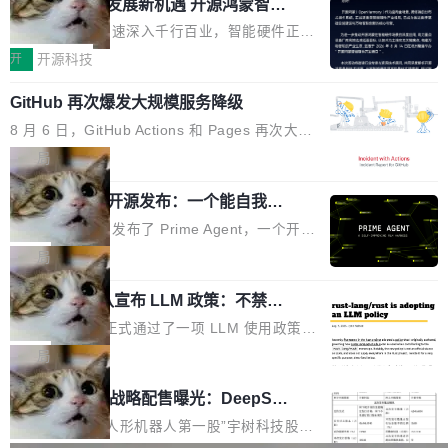
或造假。问题是，作为读者，如果你筛选出那些
共商智能硬件发展新机遇 开源鸿蒙智能
的早期工程师之一，在 Grok 训练基础设施团队
度,案例厚度、全域覆盖、多线协同...
硬件开发者日杭州站即将举行
看起来最令人兴奋的论文，那它们大部分都是过
工作过。近日他在 X 上发了一条帖子，列出了他
随着万物智联加速深入千行百业，智能硬件正从
度宣传的。」 这才是真正的痛点。不是所有论文
认为现代 AI 领域最重要的三个开源项目。 第一
单点设备迈向智能化、网联化、协同化发展。作
开
开源科技
都有问题，是最吸引眼球的那批论文最有问题。
个名字毫无悬念：Flash Attention 2。 Hieu 的
为面向全场景、跨终端的分布式操作系统，开源
他引用的帖子来自 Mathew Shen，一位 ICLR 2
理由很具体。FA 系列不需要解释，但 FA2 是他
GitHub 再次爆发大规模服务降级
鸿蒙通过统一技术底座和分布式能力，为不同类
026 的读者：「看了篇 ...
认为最重要的一个——复杂度恰到好处，刚好能
型智能设备的开发、连接与互联提供关键支撑，
8 月 6 日，GitHub Actions 和 Pages 再次大规
驱动你去学 CuTe，但还没被那些"邪恶的" Hopp
也为产业链企业探索产品创新与商业增长打开新
模服务降级，Actions 完全不可用超过 5 小时，
局
er++ 优化所淹没，足够容易修改和适配。 更关
的空间。 8月14日，开源鸿蒙智能硬件开发者日
webhook 停发，连自托管 runner 也因调度层故
键的是 FA2 的持久性...
（OHDD：OpenHarmony Hardware Develope
Prime Agent 开源发布：一个能自我改
障无法工作。Pages、Copilot code review、C
进的编程 Agent，ARC-AGI 3 超越人类
r Day）将在杭州启航。活动面向智能硬件产业
opilot coding agent 全部受影响。从检测到完全
Prime Intellect 发布了 Prime Agent，一个开源
专家基线
链企业和开发者，邀请行业专家与资深技术顾
恢复，大约 12 小时。 这是 2026 年 8 月的第六
的编程 Agent Harness，核心设计围绕两个抽
局
问，围绕开源鸿蒙技术能力、设备适配、芯片适
起事故，其中四起与 AI/Copilot 服务相关。 Git
象：Recursive Language Model（RLM）和 C
配、功耗与稳定性调优、兼容性测评及统一互联
Hub 员工 kdaigle 在 HN 讨论中贴出了一组数
Rust 项目团队宣布 LLM 政策：不禁
ontinual Harness。在 ARC-AGI 3 基准测试
等内容展开系统讲解和实战交流，帮助企业进一
止，但你要承认哪些代码不是你写的
据：2025 年全年 10 亿次 commit。现在，每周
上，Prime Agent + Opus 5 的组合达到了 95.
Rust 语言项目正式通过了一项 LLM 使用政策，
步了解开源鸿蒙在智能...
2.75 亿次，全年预计 140 亿次。GitHub...
5% RHAE Best@1，超过了 ARC 报告的人类专
覆盖 rust-lang/rust 单一仓库的代码贡献。这不
局
家基线 95.4%。 不是又一个 coding agent 包装
是项目级别的官方立场，目前由五个团队采纳，
宇树科技 IPO 战略配售曝光：DeepSe
器 Prime Agent 的架构和市面上大多数 coding
但它可能是主流开源项目中关于 AI 辅助贡献最
ek 获配 93.3 万股，锁定 36 个月
agent 有本质区别。大多数 agent harness 的设
细致的一份规则。 政策的核心只有一句话：LLM
8月6日晚间，“人形机器人第一股”宇树科技股份
计是基于早期模型的能力—...