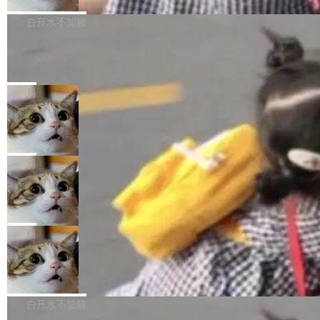
来自中国开发者雷霄骅（Lei Xiaohua）。 对于
外媒近日曝光了亚马逊的多份内部报告显示，AI
P9 patch03及以上版本。 *升级路径：设置 > 搜
很多中国音视频开发者而言，这个名字并不陌
导致公司在多个项目上超支。《金融时报》报道
白开水不加糖
索“软件更新” > 检查更新，即可搜索新版本，下
生。十年前，他通过大量中文技术文章、源码分
称，仅一个项目的成本超支就高达 180 万美元
载安装完成升级即可。 没有...
析和开源示例，让一代开发者第一次真正理解 F
Hugging Face CEO 发声：中国正在开
（约合人民币 1215 万元）。 具体来说，一名工
源模型上碾压我们
Fmpeg，也成为很多人进入音视频开发领域的
程师借助 Anthropic 旗下 Claude Sonnet 模型
"他们正在开源模型上碾压我们。" Hugging Fac
“启蒙老师”。 而今年，恰好是雷霄骅离世十周
编写程序，目标是完成电商平台作者信息与商品
e CEO Clément Delangue 在 CNBC 的采访里
局
年。FFmpeg 社区最终选择用一个大版本的名
列表的数据匹配 —— 一项常规的数据处理任
没有拐弯抹角。他说中国正在赢得 AI 竞赛，而
字，留下了这份纪念。 雷霄骅曾是中国传媒大学
务，最终却产生了 180 万美元的账单，实际支出
当 AI agent 把源码变成了最好的扩展系
且按目前的速度，中国 AI 工具预计在今年底或
数字电视技术方向的博士生，长期从事视频、音
统，开发者工具必须开源
超出原定预算 860%。 更令人意外的是，该项目
2027 年就能追上美国前沿实验室的水平。 Dela
五年前，David Crawshaw 问过很多软件工程师
频技...
最终并未成功落地，而高额算力消耗持续运行长
ngue 把原因归结为一件事：开放协作。中国的
一个问题：你写过什么给自己用的程序？答案几
局
达 5 个月，公司直到财务对账时才察觉异常。这
AI 开发者在一个共享和协作的生态里加速迭代，
乎都是没有。工程师们整天用别人写的程序写程
意味着一个无人看管的 AI 程序，在近半年时间
而美国模型厂商在"闭门造车"。他的原话是 "buil
DeepSeek Harness 宣布内测邀请，全
序给别人用。偶尔有人自己写个博客系统、智能
里日夜不停地"烧钱"。 复盘显示，...
网最大规模开源 Agent 路演现场诞生
ding in silos"——各自为战，互不通气。 这个判
家居控制、家庭实验室，都算稀奇事。 Crawsh
一条内测招募帖，发出去的时候大概没人想到它
断从他嘴里说出来分量不同。Hugging Face 是
aw 是 Shelley 的作者，一个开源 AI coding age
会变成一场开源 Agent 生态的路演。 8月1日，
局
全球最大的开源 AI 平台，上面跑着上百万个模
nt。他最近在博客上写了一篇文章，核心论点很
DeepSeek Harness 团队负责人崔添翼（tiany
型。谁在开源赛道上领先，...
简单：开发者工具必须开源。 理由不是传统的自
商汤 SenseNova U1.5-Lite-Preview
i）在 X 上发帖： 「如果你是 Agent Harness 相
开源
由软件情怀，而是一个跟 AI agent 直接相关的
关开源项目的开发者，希望参加 DeepSeek Har
商汤科技宣布面向社区开源轻量级统一多模态模
技术判断。 两行 prompt 就能个性化任何软件 C
ness 的内测，可以回复或私信联系我。请附上
型的预览版本 SenseNova U1.5-Lite-Preview。
白开水不加糖
rawshaw 给出了两个 prompt。 第一个： "下载
GitHub id 以及开源代表作。」 DeepSeek 曾在
公告称，SenseNova U1.5-Lite-Preview并非简