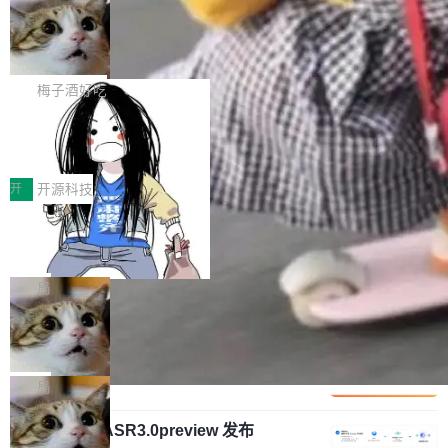
安全与合规要求。对于大多数普通研发场景，公
渐丰富，用户关注的重点也在发生变化：不只是
Gemini 的架构师。Google 首席科学家。 Jeff D
有云模型能够满足快速试用和效率提升的需求。
让AI用起来，还要进一步看清混合算力时代下，
🔥 SolonCode v2026.8.4 发布：界面
ean 在 Google 工作了 27 年后，宣布离职。 他
但对于金融、能源、医疗等对数据安全要求较...
字体可调、22 种语言、记忆搜索增强
Token花在哪里、算力是否被充分利用，以及持
不是一个人走。一同离开的还有 Sanjay Ghema
打开终端就能上岗的全中文编码智能体，这一轮
续增长的AI成本该如何优化。 深信服AI算力网关
wat（Google 员工编号 23，Jeff Dean 二十多
把「看得清、用母语、记得住」三件事一次补
梅子酒好吃
正是围绕这些实际问题，从Token治理和成本治
年的编程搭档，MapReduce 和 Bigtable 的共同
齐。 SolonCode 是什么 SolonCode 是杭州无
理两个方面，让用户的每一份算力都看得清、管
作者）、Quoc Le（Google 大脑核心成员，Se
让“代码语义理解”深度释放AI Coding
耳科技研发的企业级终端编码智能体——一位全
得住、用得稳、省得下、更安全！ 一、从现在开
价值潜能：华为云码道（CodeArts）
q2Seq 和 DocAI 的共同发明人）以及 Oriol Vin
中文驱动的数字员工，自主理解需求、规划步
一、代码仓深度理解技术的作用与价值 在软件工
始，Token使用一目...
代码仓技术解析
yals（Gemini 联合负责人，AlphaSta...
骤、编写代码。不挑模型、不挑平台，curl 一行
程实践中，代码仓是企业核心知识资产的主要载
开
开源科技
装完即用。 开源地址：Gitee · GitCode · GitHu
体。企业级代码仓库通常包含数十万乃至数百万
b 安装 支持 Java 8+（8~26）、macOS / Linu
一条“删库”命令跑 17 小时，算法工程
个文件，其规模远超单次模型调用可承载的上下
师删光 89TB 数据只为干私活
x / Windows / Harmony PC。 # macOS / Linu
文窗口。随着项目规模的持续扩张与代码历史的
最高人民检察院8月4日公布了一起案件：北京一
x / Harmony PC curl -fsSL https://solon.noea
不断累积，代码仓中的模块关系、接口契约、业
名90后算法工程师王某，为了给自己接的私活腾
局
r.org/solon...
务逻辑等关键信息往往分散于数十乃至数百个文
服务器空间，删光了公司AI游戏部门的全部核心
件之中，形成高度复杂的知识关联网络。传统的
Cloudflare 分享推理优化实践：KV ca
数据。 王某2024年1月入职东城区某科技公司AI
che 量化 + 权重压缩，吞吐量提升 4
代码检索手段（如关键词匹配、目录遍历）仅能
短剧部门，有互联网大厂背景。在公司内部架构
Kimi 和 GLM 是当前最强的大模型系列之一，但
1%，成本降 30%
在语法层面完成文本定位，难以触及代码的语义
调整期间，部门三次通知全员将数据从A集群迁
它们有一个共同的问题：太吃显存了。月之暗面
局
内涵与结构关联，导致开发者使用代码智能体在
移到B集群，王某都回复了"收到"。 他没有迁移
的 Kimi K 系列和智谱的 GLM 都是长上下文、M
理解大规模代码仓时面临显著"代码仓理解"瓶
数据。2024年9月3日下午4点，他使用此前登录
腾讯混元 Hy ASR3.0preview 发布
oE 架构的大模型，好用到让人上瘾，但 GPU 显