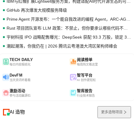
IBM与红帽扩展Lightwell服务方案，构建适配AI时代开源生态的可信基础设施
GitHub 再次爆发大规模服务降级
Prime Agent 开源发布：一个能自我改进的编程 Agent，ARC-AGI 3 超越人类专家基线
Rust 项目团队宣布 LLM 政策：不禁止，但你要承认哪些代码不是你写的
宇树科技 IPO 战略配售曝光：DeepSeek 获配 93.3 万股，锁定 36 个月
潮起潮落，你我仍在 | 2026 腾讯云粤港澳大湾区架构师峰会
TECH DAILY
阅读榜单
每日内容报纸化
每周热文看这里
DevFM
智写平台
当天资讯听着看
AI 创作更轻松
激励活动
智库报告
参与活动赢源石
行业技术报告
AI 造物
更多造物项目