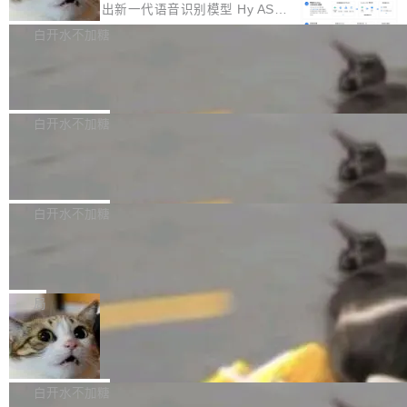
颈。 代码仓深度理解服务（以下简称" CodeBas
的账号密码进入A集群，输入了一条被程序员圈
存永远不够用。 Cloudflare 的 Workers AI 团队
腾讯混元正式推出新一代语音识别模型 Hy ASR
e深度理解服务"）是华为云码道（CodeA...
称为"删库跑路"的命令——最高管理员权限、无
一直在跑这些模型的推理。他们在官方博客上发
3.0preview。基于最新一代大语言模型 Hy3 的
白开水不加糖
需确认、强制递归删除。17个小时后，运维人员
了一篇技术文章，详细拆解了三种让大模型在 G
语言理解能力，以及融合了高精度语音识别与深
发现异常并中止进程时，89TB数据已经没了。
Pale Moon 34.3.2 发布，苍月浏览器
PU 上跑得更省、更快的技术手段——KV cache
度语义理解能力，实现了语音识别能力的全面升
删掉的是AI游戏部门的全部开发文件，包括公司
量化、模型权重压缩、以及共享 KV cache 的完
级。 根据介绍，Hy ASR3.0preview 目标在于：
Pale Moon 34.3.2 现已发布，这是一个安全更
自研的多个文生3D和...
整性保护。效果是：吞吐量提升 41%，每 token
让语音识别不再只是听清，而是真正听懂。通过
新和少量网页兼容性修复版本。 Changes/fixe
白开水不加糖
成本降低 30%，精度不变。 FP8 省的不仅是显
先理解你的语境和意图，再把准确的文字直接给
s： 实现了URL.Parse()便捷功能 对浏览器内部
存 KV cache 是推理时最吃显...
PostgreSQL 18/19 新特性深度解读
到你。从“逐字转写、单点优化”演进为“理解语
函数添加了多项边界检查，以避免潜在的越界访
境、兼容场景、一键直出”。 Hy ASR 3.0 previe
问、下溢和溢出。（DiD） 修复了加载和解析内
演讲者分享了一个有趣的实践：面对 PG 18 已
w 不要求标准普通话，方言识别覆盖粤语、吴语
容提供的字体时出现的几个问题 为避免音频加
发布的 Release Notes，他利用 AI 工具（如 Co
白开水不加糖
等 10 大方言片区和 20 余个二级小片区。在开
载、处理和播放过程中可能出现的一系列错误，
pilot）对数千条 commit 日志进行自动分析，先
源评测集中，Hy ASR 3.0 preview 在多语种的
对音频采样频率设定了下限 采样率低于 8kHz
慕尼黑市政府为全职开源项目维护者提
让模型总结出三十余条潜在特性，再逐条要求生
WER（...
供资助
（通常被认为是 "telephone"/"walkie-talkie" 音
成详细解释和代码校验，最终筛选出对用户体感
"在过去大约 10 年的大部分时间里，libexpat 的
质的最低采样率）的音频格式将被拒绝 修复了 C
最强的若干项。对于尚未正式发版的 PG 19，则
维护工作一直与我的日常工作、家务、社交生活
局
SS 圆角虚线样式中可能存在的问题 如果表单中
通过拉取过去一年内（从 PG 18 Beta1 时间点
和休闲娱乐竞争时间。" 这是 libexpat 维护者 S
的图像元素不在同一个子树中，则它们将不再关
至今）的所有 commit，同样交由 AI 分析提炼。
Firefox 153.0.3 发布
ebastian Pipping 写在博客里的话。8 月 4 日，
联 加...
经过人工复核，准确度令人满意。这一方法也为
他宣布了一个新消息：从 2026 年 8 月 1 日起，
Firefox 153.0.3 现已发布，具体更新内容如
社区爱好者提供了高效跟踪新版本的思路。
他可以全职维护 libexpat 了，最长 6 个月。发
下： New Smart Window 包含多项增强功能：
白开水不加糖