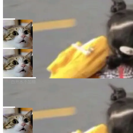
某个软件的源码，在本地构建。修改 agent ...
官方招聘信息中写过一条简洁有力的公式：Mod
Ubuntu 将核心系统包从 deb 转成了 s
单的模型规模升级，而是基于 SenseNova U1
nap
el + Harness = Agent。模型负责理解和推理，
的一次系统性迭代，不仅在同一架构中贯通视觉
Ubuntu 正在把又一个核心系统包从 deb 转为 s
Harness 负责把能力落到真实环境中——调用工
理解、推理、生成与编辑，还仅以 8B-MoT 的轻
nap。这次是 hwctl——一个用来检查 Ubuntu
局
具、读写文件、管理上下文、处理错误、完成闭
量大小，将能力推进到4K、更精细的真实质感、
硬件认证状态的命令行工具。 Canonical 工程师
环。崔添翼招人的标...
更复杂的视觉控制和可持续迭代编辑。 相比 U
Dario Amodei 担心新人来 Anthropic
Alan Griffiths 在邮件列表中说得很直白：「hwc
只为金钱，不为使命
1，U1.5-Lite-Preview 在以下方向上带来了显著
tl 是一个 Ubuntu 专有的包，它和它的依赖项都
顶级 AI 研究员在两家公司之间来回跳，中间只
提升： 原生支持4K图像生成； 更精细的局部纹
是 Ubuntu 专有的，不会用在其他发行版上。」
隔了几天。 Lilian Weng 上周刚宣布因健康原因
局
理、细节与真实世界质感； 更准确的中英文文字
所以 deb 版本的受众实际上为零。既然只有 Ub
离开 Thinking Machines Lab，说自己作为联合
生成与复杂版式组织； 更稳定的图...
untu 用户在用，那用 snap 打包就没什么可纠结
FFmpeg 9.0 发布
创始人的角色「太累了」。几天后，The Inform
的。 从 deb 到 snap 的迁移路径 hwctl 是 rust-
ation 就曝出她将重回 OpenAI，负责递归自我
FFmpeg 9.0 现已发布，包含多项改进。官方更
hwlib 硬件 API 库的一部分，命令行工具负责查
改进方向的研究。她是 Thinking Machines 过
新日志列出的 9.0 版本主要更新内容如下： 扩
白开水不加糖
询 Ubuntu 的硬件认证数据库。...
去一年内第四个离开的联合创始人。 这家由前
展 AMF 色彩转换器 (vf_vpp_amf) 的 HDR 功能
OpenAI CTO Mira Murati 创立的公司，连创始
DeepSeek V4 Flash 单日消耗 8 万亿 t
MP4 muxer 中支持 LCEVC 音轨复用 Playdate
okens 登顶热搜
团队都留不住。 但 Thinking Machines 不是唯
视频编码器和多路复用器 添加 v360_vulkan filt
8 万亿 tokens。一天。一家公司的消耗。 Open
一在人才争夺战中失血的公司。六月，Google
er HE-AAC 960 解码 (DAB+) transpose_cuda
Code 在 X 上发帖：「DeepSeek Flash did 8T
局
连失两员大将：Noam Shazeer 去了 Op...
filter 添加 AMF Frame Rate Converter (vf_frc
tokens on August 1st. 5T of free usage + 3T
_amf) filter SMPTE 2094-50 元数据支持和直
NetBSD 11.0 正式发布
on OpenCode Go.」79.8 万次浏览，连带着 #
通 ProRes RAW VideoToolbox 硬件加速器 AP
DeepSeek一天消耗了8万亿# 上了微博热搜——
NetBSD 11.0 现已正式发布，这是 NetBSD 操