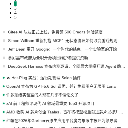
2
3
4
5
Gitee AI 队友正式上线，免费领 500 Credits 体验额度
Simon Willison 重新拥抱 MCP：无状态协议如何改变游戏规则
Jeff Dean 离开 Google：一个时代的结束，一个实验室的开始
慕尼黑市政府为全职开源项目维护者提供资助
DeepSeek Harness 宣布内测邀请，全网最大规模开源 Agent 路演现场诞生
🔥 Hot-Plug 实战：运行期管理 Solon 插件
OpenAI 宣布为 GPT-5.6 Sol 调优，并让免费用户无限用 Luna
许多顶级实验室的人现在几乎不读论文了
xAI 前工程师评现代 AI 领域最重要 Top3 开源项目
AMD 收购 AI 芯片创企 Taalas，旨在将模型权重刻进芯片以提升推理性能
红帽在2026年Gartner云原生应用平台魔力象限中被评为领导者