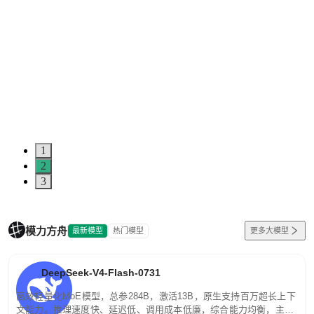
1
2
3
模力方舟
最新模型
热门模型
更多大模型
DeepSeek-V4-Flash-0731
高效轻量化MoE模型，总参284B，激活13B，原生支持百万超长上下
文能力。推理速度快、延迟低、调用成本低廉，综合能力均衡，主打