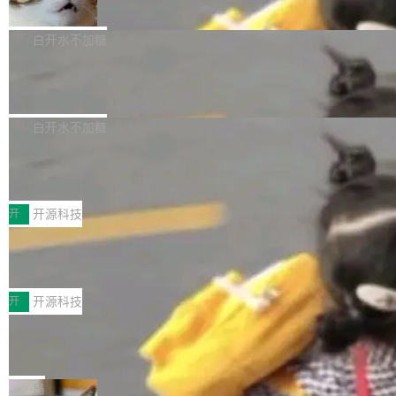
准 AI 能力认知
撑庞大支出的资金来源却呈现出截然不同的面
sh | bash 安装一个能在大项目里自动规划、写
机器出题的前提，是让机器拥有全局视野。整个
貌。数据显示，微软和 Meta 主要依托充沛的经
代码、验证结果的 AI 终端工具。 据介绍，Muse
构建流程可以分为四个环节：建图 → 控制难度
白开水不加糖
营现金流来覆盖资本开支，其资本支出覆盖率分
Code 是 Meta 的编程 agent 产品。它和市场上
→ 质量把关 → 数据概览。
别达到155% 和106%;而SpaceXAI的经营现金
已有的终端编程 agent 在设计理念上有几个明显
腾讯开源 UCL-MPComm 通信库
流仅能覆盖资本开支的12...
的差异点。 异步后台 agent：Muse Code 有一
腾讯网平团队宣布开源了 UCL-MPComm 通信
个主 agent 循环，外加一组后台 agent。这些后
库，并将作为transport接入Mooncake TENT。
白开水不加糖
台 agent...
该通信库针对AI Memory池化场景的数据传输需
CoStrict入选工信部2025人工智能应用
求进行了深度优化，能够实现数据中心内大规模
典型案例
计算节点间多种内存类型的高性能通信。 UCL-
近日，工信部科技司公示《2025人工智能应用典
MPComm将作为一种传输引擎接入Mooncake T
型案例入选名单》，深信服“面向企业研发场景的
开
开源科技
ENT，实现零拷贝传输性能提升30%、非零拷贝
开源 AI 编程平台 CoStrict 应用”凭借卓越的技术
深信服AI算力网关入选工信部人工智能
传输性能最高提升5倍。UCL-MPComm底层基
创新与落地成效成功入选。 全链路私有化部署，
应用典型案例！
于自研UCL-Engine通信引擎，后续腾讯网平将
助力企业AI研发安全落地 当前，越来越多企业已
前不久，工业和信息化部正式发布《2025年人工
持续开源更多基于UCL-Engine的高性能通信组
经开始引入 AI Coding 工具，通过调用公有云模
智能应用典型案例名单》，集中展示人工智能在
开
开源科技
件。 腾讯网平团队在UCL-MPComm中实现了一
型或企业内部部署模型提升研发效率。但随着 AI
各领域的应用成果，覆盖技术底座、行业赋能、
个独立于业务线程的全局通信引擎（Engine），
Coding 从个人辅助工具逐步走向团队级、组织
Jeff Dean 离开 Google：一个时代的结
产品应用、支撑保障、专题等五大方向。深信服
并实...
束，一个实验室的开始
级应用，企业在规模化落地过程中，对安全性、
AI算力网关（AI创新平台）成功入选！ 随着各行
Google 员工编号 20。MapReduce 作者之一。
可控性和代码质量提出了更高要求。 首先是数据
各业的Agent走向规模化建设，算力构成形态逐
Bigtable 作者之一。TensorFlow 的作者之一。
局