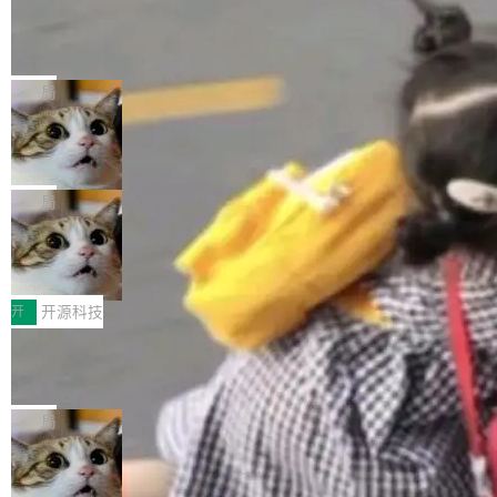
工资的是慕尼黑市政府。 libexpat 是一个 C99
<ul> <li>现在建议列表会显示更多结果，方便用
编写的流式 XML 解析器，MIT 许可证。和 libx
Cloudflare Computer 开源：你的 Age
户查找历史记录和切换到已打开的标签页。（<a
nt 需要一台电脑，而不是一个容器
ml2 一样，它是世界上使用最广泛的 XML 解析
href="https://bugzilla.mozilla.org/show_bug.c
Cloudflare 开源了名为 @cloudflare/computer
库之一。你的操作系统、浏览器、无数的基础设
gi?id=2019042">Bug&nbsp;2019042</a>）</l
的 npm 包。项目的核心论点是：容器不适合 Ag
局
施软件，很可能都在用它。而过去十年，维护它
i> <li>现在，助手可以直接使用 Exa 的网络搜索
ent 计算。真正适合的，是 Isolate。 Cloudflare
的人一直在用业余...
结果回答问题，而无需将问题转交给搜索引擎。
OpenAI 公开邮件和聊天记录回应苹果
工程师在这件事上没什么可谦虚的——他们用 W
诉讼，称“Apple is getting this wron
（<a href="https://bugzilla.mozilla.org/show_
orkers 跑了十年 Isolate。用 CEO Matthew Pri
上个月，苹果一纸诉状把 OpenAI 告上法庭，指
g”
bug.cgi?id=204...
nce 的话说：「我们一生都在用 Isolate 运行代
控其挖角苹果前员工并窃取商业秘密。苹果的诉
局
码，而 AI Agent 不需要容器，它们需要的是 Iso
状把 OpenAI 描述成一个系统性地从前东家挖
late。」 容器为什么不合适 容器的问题在于启动
HUAWEI MatePad Edge上架WorkBu
人、套取机密信息的对手。 OpenAI 没发律师
ddy鸿蒙PC版，说话就能干活的AI办公
和销毁都太重了。一个 Agent 要执行的任务可能
函，也没选择庭外沉默。它在官网贴了一篇博
全能AI工作台WorkBuddy鸿蒙PC版上架HUAWE
搭子
只需要几毫秒的 CPU 时间，但容器从冷启动到
文，标题只有六个字：Apple is getting this wro
I MatePad Edge应用市场，直接下载即可使
开
开源科技
就绪要花数秒。如果未来有十...
ng。 然后，它把邮件往来和 iMessage 聊天记
用，与鸿蒙电脑上的体验一致。值得一提的是，
录全贴了出来。 他发错人了 苹果外部律师 Gabr
FFmpeg 9.0 发布：代号“Lei”，以此纪
这是目前市面上唯一支持平板接入WorkBuddy P
念中国开发者雷霄骅
iel Gross 来自 Weil 律所，2 月 23 日下午 5:53
C版的产品，搭载“人机双写”重磅功能——你写
全球知名开源多媒体框架 FFmpeg 今天正式发
给 OpenAI 总法律顾问 Che Chang 发了封邮
你的，AI写AI的，同屏协作互不干扰。一句话让
布了 9.0 版本。这个版本除了带来新一代音视频
局
件，附了一封长信，要求 OpenAI 配合调查前苹
AI帮你干活，现在开启全新体验！ 温馨提示：
处理能力和硬件加速支持之外，还有一个特殊之
果员工带走机密信...
体验WorkBuddy鸿蒙PC版前，请将 HUAWEI M
亚马逊成本失控：AI 写代码烧掉 1215
处：FFmpeg 9.0 的代号是“Lei”。 这个名字，
万元，超预算 860%
atePad Edge 升级至 HarmonyOS 6.1.0.135S