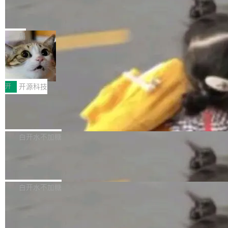
能表现。 在核心规格方面，B850 AO...
码、把关发版这两道关，还得靠人肉扛。 V5.0
竹知了：一个零依赖的单文件 HTML，
方式，以优化查询性能和吞吐量，减少集群中的
把儿时竹蝉玩具搬进浏览器
想让 AI 一起盯。
磁盘寻道和网络调用。 Dgraph v25.4.0 现已发
竹知了（zhuzhiliao）是那种小时候路边摊上几
布，具体更新内容包括： feat(zero)：Zero 现
块钱的玩意儿——一根小竹签，一个竹筒，一头
局
支持 --security superflag（token=...;whitelist
系着涂了松香的线。甩起来，竹膜震动，发出“哇
=...），与 Alpha 版本的格式一致，并据此对其
30倍效率升级：解锁医学影像数据要素
——哇”的蝉鸣声。实物越来越难找了，有开发者
价值化的真实路径
管理 HTTP 端点进行授权。 <blockquote> <p>
把它做成了 Web 玩具，放在 zhuzhiliao.imsai.c
完成一例腹部CT影像标注，张医生过去需要约1
<span><strong>警告：</strong>&nbsp;Zero
c 上，并在 GitHub 开源。 玩法很简单：按住屏
20个小时。他必须在数百张连续影像上，一笔一
开
开源科技
的 admin ...
幕画圈，或者直接甩手机。页面会实时显示转速
笔勾画边界，一层一层识别肌肉组织。如今，使
（圈/秒），声音来自真实竹知了录音的 1.72 秒
Apache Dubbo-go v3.3.2 正式发布
用东软飞标医学影像标注平台，同样的工作缩短
采样，无缝循环。音频解码失败时，还有一套合
至4小时，效率提升30倍。 这组数字背后，改变
这个版本面向生产环境，重心在内核稳定性。我
成兜底——锯齿波振荡器模拟脉冲，并联带通共
的不只是速度，而是把医学影像转化为AI能力的
们彻底收敛了旧配置体系，扩展了 Triple 协议与
白开水不加糖
振峰模拟竹膜和筒腔共鸣。 技术细节上，物理引
路径真正打通了。 大型医院积累的影像数据规模
泛化调用能力，加强了应用级元数据和服务治
擎是绳系质点模型：重力、弹性绳（只拉不
庞大，但不能直接用于训练模型。器官、病灶和
Calibre 9.12 发布，功能强大的开源电
理，同时集中修了并发安全、资源泄漏和热路径
推）、空气阻力，1/240 秒定步长积...
子书工具
组织边界，必须由专业医生逐层识别、标记和校
性能问题。
Calibre 开源项目是 Calibre 官方出的电子书管
正，才能成为机器能理解的高质量数据。医学影
理工具。它可以查看，转换，编辑和分类所有主
白开水不加糖
像AI落地最昂贵的环节，不是算法，是专业医生
流格式的电子书。Calibre 是个跨平台软件，可
的时间。 张医生是某三甲医院放射科副主任医
SwiftUI 问世七年了，为什么开发者还
以在 Linux、Windows 和 macOS 上运行。 Cal
师，牵头一项腹部肌肉影像课题。他需要在数百
在骂它？
ibre 9.12 现已正式发布，此次更新内容如下：
Yakov Manshin 发了一期长达 40 分钟的 YouT