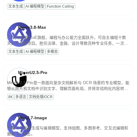
高并发、轻量化任务，适合日常对话、内容创作、基础 RAG、批量
文本生成
AI 编程模型
Function Calling
文案处理等普惠刚需场景。
Qwen3.8-Max
2.4万亿参数MoE旗舰，编程与办公能力全面跃升，可自主编程十数
天交付完整项目。胜任法律、金融、设计等数百种专业任务，一次对
话端到端交付生产级成果。原生视觉理解贯穿规划、执行与验证全流
文本生成
AI 编程模型
多模态
程，支持超长文档与长视频的深度语义解析。长程任务中自主规划与
闭环迭代，持续进化。
MinerU2.5-Pro
MinerU2.5-Pro是一款面向复杂文档解析与 OCR 场景的专业模型，能
够从图片和文档中识别文字、理解页面布局，并将非结构化内容转换
为便于存储、检索和二次处理的结构化结果。
8K
多语言
文档处理/OCR
Wan2.7-Image
万相 2.7 图像生成与编辑模型，支持组图、多图参考、交互式编辑和
最高 2K 输出。