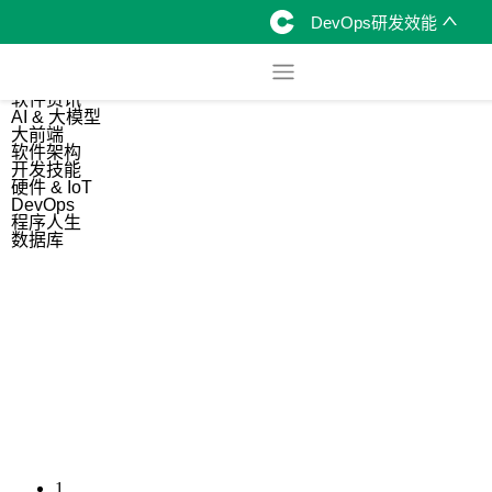
DevOps研发效能
综合
开源资讯
软件资讯
AI & 大模型
大前端
软件架构
开发技能
硬件 & IoT
DevOps
程序人生
数据库
1