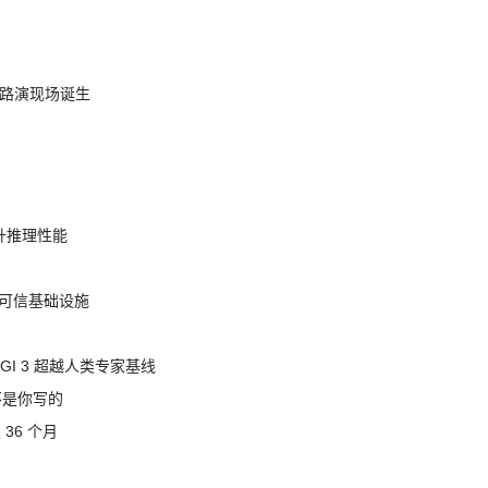
nt 路演现场诞生
提升推理性能
态的可信基础设施
AGI 3 超越人类专家基线
不是你写的
 36 个月