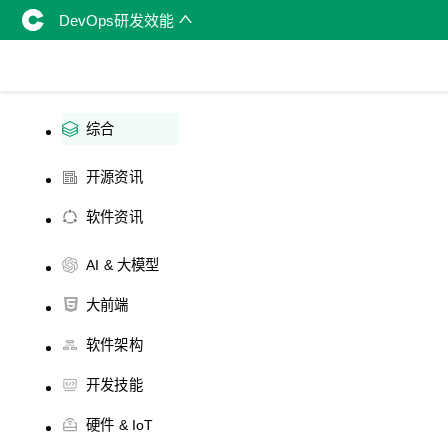
DevOps研发效能
综合
开源资讯
软件资讯
AI & 大模型
大前端
软件架构
开发技能
硬件 & IoT