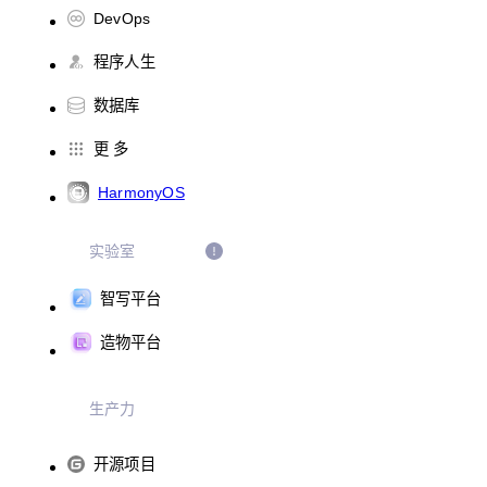
DevOps
程序人生
数据库
更 多
HarmonyOS
实验室
智写平台
造物平台
生产力
开源项目