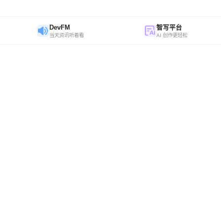
DevFM
智写平台
当天资讯听着看
AI 创作更轻松