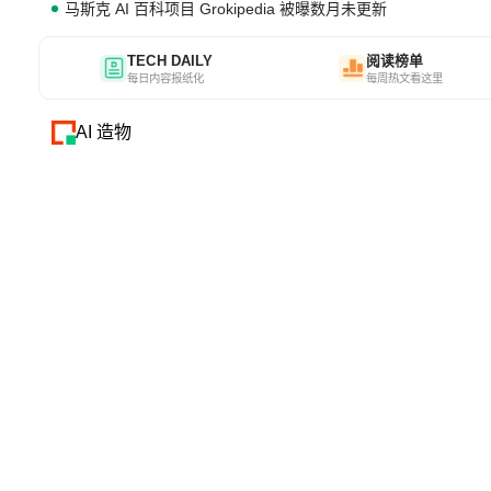
马斯克 AI 百科项目 Grokipedia 被曝数月未更新
TECH DAILY
阅读榜单
每日内容报纸化
每周热文看这里
AI 造物