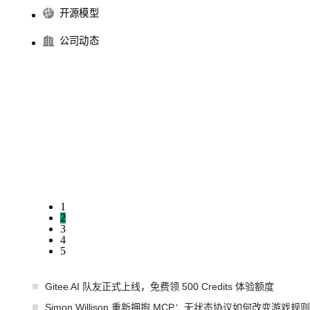
开源模型
公司动态
1
2
3
4
5
Gitee AI 队友正式上线，免费领 500 Credits 体验额度
Simon Willison 重新拥抱 MCP：无状态协议如何改变游戏规则