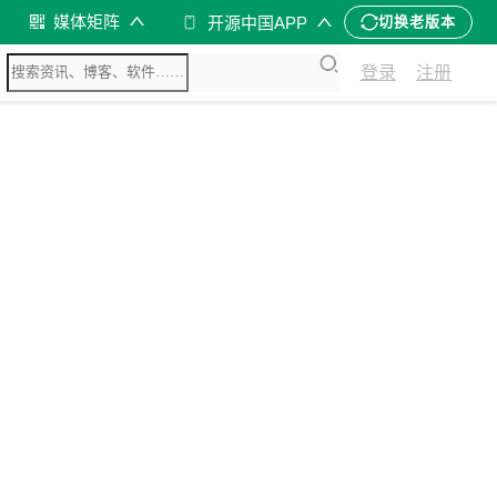
媒体矩阵
开源中国APP
切换老版本
登录
注册