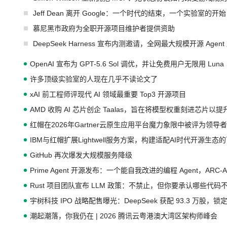
Jeff Dean 离开 Google：一个时代的结束，一个实验室的开始
慕尼黑市政府为全职开源项目维护者提供资助
DeepSeek Harness 宣布内测邀请，全网最大规模开源 Age
OpenAI 宣布为 GPT-5.6 Sol 调优，并让免费用户无限用 Luna
许多顶级实验室的人现在几乎不读论文了
xAI 前工程师评现代 AI 领域最重要 Top3 开源项目
AMD 收购 AI 芯片创企 Taalas，旨在将模型权重刻进芯片以
红帽在2026年Gartner云原生应用平台魔力象限中被评为领导者
IBM与红帽扩展Lightwell服务方案，构建适配AI时代开源生
GitHub 再次爆发大规模服务降级
Prime Agent 开源发布：一个能自我改进的编程 Agent，ARC-
Rust 项目团队宣布 LLM 政策：不禁止，但你要承认哪些代码
宇树科技 IPO 战略配售曝光：DeepSeek 获配 93.3 万股，锁定
潮起潮落，你我仍在 | 2026 腾讯云粤港澳大湾区架构师峰会