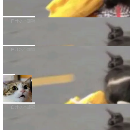
（圈/秒），声音来自真实竹知了录音的 1.72 秒
Apache Dubbo-go v3.3.2 正式发布
用东软飞标医学影像标注平台，同样的工作缩短
采样，无缝循环。音频解码失败时，还有一套合
至4小时，效率提升30倍。 这组数字背后，改变
这个版本面向生产环境，重心在内核稳定性。我
成兜底——锯齿波振荡器模拟脉冲，并联带通共
的不只是速度，而是把医学影像转化为AI能力的
们彻底收敛了旧配置体系，扩展了 Triple 协议与
白开水不加糖
振峰模拟竹膜和筒腔共鸣。 技术细节上，物理引
路径真正打通了。 大型医院积累的影像数据规模
泛化调用能力，加强了应用级元数据和服务治
擎是绳系质点模型：重力、弹性绳（只拉不
庞大，但不能直接用于训练模型。器官、病灶和
Calibre 9.12 发布，功能强大的开源电
理，同时集中修了并发安全、资源泄漏和热路径
推）、空气阻力，1/240 秒定步长积...
子书工具
组织边界，必须由专业医生逐层识别、标记和校
性能问题。
Calibre 开源项目是 Calibre 官方出的电子书管
正，才能成为机器能理解的高质量数据。医学影
理工具。它可以查看，转换，编辑和分类所有主
白开水不加糖
像AI落地最昂贵的环节，不是算法，是专业医生
流格式的电子书。Calibre 是个跨平台软件，可
的时间。 张医生是某三甲医院放射科副主任医
SwiftUI 问世七年了，为什么开发者还
以在 Linux、Windows 和 macOS 上运行。 Cal
师，牵头一项腹部肌肉影像课题。他需要在数百
在骂它？
ibre 9.12 现已正式发布，此次更新内容如下：
Yakov Manshin 发了一期长达 40 分钟的 YouT
张CT影像上完成像素级精细分割，让系统"...
新功能 macOS：在 Connect/Share 按钮中添加
ube 视频，标题是"SwiftUI 七年后：一个平庸的
局
通过 AirDop 共享书籍的功能 Content server：
故事"。视频核心观点很简单：SwiftUI 发布七年
支持可向服务器后端添加新端点的插件 Edit boo
DBeaver 26.1.4 发布
了，仍然像一个永久公测版。 Manshin 从数据
k：Compress images：添加将 GIF 图像转换为
流、布局系统、API 稳定性、性能、跨平台五个
DBeaver 是一个免费开源的通用数据库工具，适
JPEG/WebP 的选项 ToC Editor：添加一个按
维度逐一批判了 SwiftUI。最让人印象深刻的一
用于开发人员和数据库管理员。DBeaver 26.1.4
白开水不加糖
钮，用于对目录中的条目进...
个论据是：苹果官方的 SwiftUI 教程项目 Land
现已发布，具体更新内容包括： AI 助手： <ul st
marks，用最新 Xcode 在最新 macOS 上构建
传音TEX AI语音算法团队斩获MLC-SL
yle="margin-left:0; margin-right:0"> <li><span
M 2026国际挑战赛Task 1亚军
运行，出来的效果是坏的——侧边栏按钮大小不
style="color:#000000">现在可以通过键盘访问
近日，在国际语音领域顶级会议INTERSPEECH