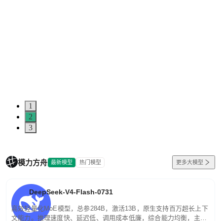
1
2
3
模力方舟
最新模型
热门模型
更多大模型
DeepSeek-V4-Flash-0731
高效轻量化MoE模型，总参284B，激活13B，原生支持百万超长上下
文能力。推理速度快、延迟低、调用成本低廉，综合能力均衡，主打