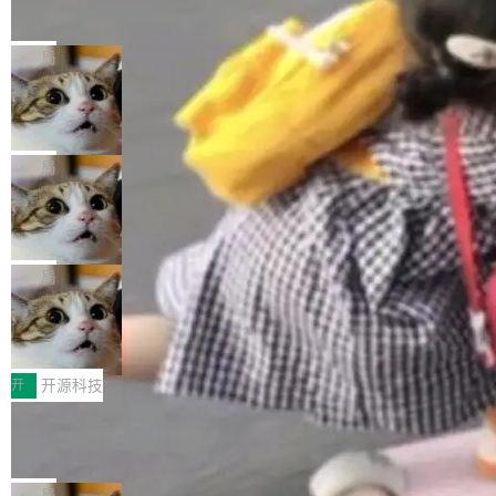
的帖子在 Reddit 火了
式”为主题，直面AI从实验室走向规模化产业落地
有一种东西，一旦用过就回不去了。Alex Fedos
的核心质量命题。会上，《2026智能研发生产力
eev 管它叫"软件设计的基石"。 他说的东西不新
局
工具选型手册》发布，Testin云测的Testin XAge
鲜——代数数据类型（ADT），尤其是和类型
nt智能测试系统入选AI测试领域代表产品。对CI
Cloudflare 开源内部企业 AI 平台 Clou
（sum type）。但他说清楚了一件事：这不是类
dflare OS
O而言，这提示了一个转变：AI测试正在从效率
型系统的学术体操，是日常编码的思维方式。 文
Cloudflare 发布了一个开源项目 Cloudflare O
工具升级为企业的质量基础设施。 CIO面对的新
章从一个简单的例子切入。一个网站的深色主题
S。如果你只看官方博客，你会觉得这是又一
局
现实 过去两年，CIO们的焦虑清单上多了两项：
设置，如果用布尔值 + 可空字段来表示——bool
个"AI 知识库 + 聊天机器人"——每个大厂都在
一是如何让大模型和智能体应用安全地从PoC走
ean 表示是否可切换，nullable 的默认模式、浅
Deno 团队开源 Celld，可自托管的分
做，没什么新鲜的。 但 Kenton Varda 在 Twitte
向生产，二是如何让测试团队跟得上AI应用...
布式 Durable Objects
色方案、深色方案——会产生大量无意义的组
r 上把事情说清楚了： 今天我们发布了 Cloudfla
Ryan Dahl 领导的 Deno 团队推出了最新开源项
合。方案缺了、配置冲突了、全 null 了。要知道
re OS，一个带连接器的聊天机器人，跟其他所
目 Celld，一个能在自己机器上运行 Cloudflare
局
哪些组合有效，作者说，你得靠"文档、校验、或
有科技公司做的一样。只不过，实际上它不一
Workers 和 Durable Objects 的守护进程。 设
者部落知识"。 换个写法。Rust 的 enum，两个
鲁大师7月新机性能/流畅/AI榜：vivo夺
样。这是 Sandstorm.io 的重制版，我十年前的
计思路很直接：每个对象是一个独立的 SQLite
变体：Switchable...
性能、流畅双第一，三星Galaxy Z系列
那个创业公司。不同的是，这次它构建在 Cloudf
数据库，按名称寻址，复制到你自己的 S3 兼容
2026年7月的手机市场，由于存储等硬件成本暴
新折叠缺席
lare Workers 上——我花了九年时间搭建的平台
存储库里。节点之间只通过这个存储库协调——
增，手机厂商的日子也不好过啊，新机速度明显
开
开源科技
——并且深度集成了 AI。这基本上是我十年秘密
没有控制平面，没有共识协议。每个对象自带一
放缓，因此硝烟味淡了许多。新机参数规格除开
计划的顶峰。 十年前，Ken...
Zed 推出 DeltaDB，一个记录 commit
个小型数据库，应用天然按分片构建，单个数据
高价的三星折叠（三星Galaxy Z Fold8 Ultra / Z
之间所有操作的版本控制系统
库的竞争和爆炸半径问题在设计层面就被消除
Fold8 / Z Flip8）外，其余要么是中低端机器，
Zed 编辑器团队发布了新项目——DeltaDB，一
了。 闲置的 cell 会休眠到几乎不占资源。当 cel
例如iQOO Z11i、REDMI Note 17、REDMI No
个在 git commit 之间记录每一次编辑操作的版
局