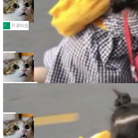
码，而 AI Agent 不需要容器，它们需要的是 Iso
状把 OpenAI 描述成一个系统性地从前东家挖
late。」 容器为什么不合适 容器的问题在于启动
HUAWEI MatePad Edge上架WorkBu
人、套取机密信息的对手。 OpenAI 没发律师
ddy鸿蒙PC版，说话就能干活的AI办公
和销毁都太重了。一个 Agent 要执行的任务可能
函，也没选择庭外沉默。它在官网贴了一篇博
全能AI工作台WorkBuddy鸿蒙PC版上架HUAWE
搭子
只需要几毫秒的 CPU 时间，但容器从冷启动到
文，标题只有六个字：Apple is getting this wro
I MatePad Edge应用市场，直接下载即可使
开
开源科技
就绪要花数秒。如果未来有十...
ng。 然后，它把邮件往来和 iMessage 聊天记
用，与鸿蒙电脑上的体验一致。值得一提的是，
录全贴了出来。 他发错人了 苹果外部律师 Gabr
FFmpeg 9.0 发布：代号“Lei”，以此纪
这是目前市面上唯一支持平板接入WorkBuddy P
念中国开发者雷霄骅
iel Gross 来自 Weil 律所，2 月 23 日下午 5:53
C版的产品，搭载“人机双写”重磅功能——你写
全球知名开源多媒体框架 FFmpeg 今天正式发
给 OpenAI 总法律顾问 Che Chang 发了封邮
你的，AI写AI的，同屏协作互不干扰。一句话让
布了 9.0 版本。这个版本除了带来新一代音视频
局
件，附了一封长信，要求 OpenAI 配合调查前苹
AI帮你干活，现在开启全新体验！ 温馨提示：
处理能力和硬件加速支持之外，还有一个特殊之
果员工带走机密信...
体验WorkBuddy鸿蒙PC版前，请将 HUAWEI M
亚马逊成本失控：AI 写代码烧掉 1215
处：FFmpeg 9.0 的代号是“Lei”。 这个名字，
万元，超预算 860%
atePad Edge 升级至 HarmonyOS 6.1.0.135S
来自中国开发者雷霄骅（Lei Xiaohua）。 对于
外媒近日曝光了亚马逊的多份内部报告显示，AI
P9 patch03及以上版本。 *升级路径：设置 > 搜
很多中国音视频开发者而言，这个名字并不陌
导致公司在多个项目上超支。《金融时报》报道
白开水不加糖
索“软件更新” > 检查更新，即可搜索新版本，下
生。十年前，他通过大量中文技术文章、源码分
称，仅一个项目的成本超支就高达 180 万美元
载安装完成升级即可。 没有...
析和开源示例，让一代开发者第一次真正理解 F
Hugging Face CEO 发声：中国正在开
（约合人民币 1215 万元）。 具体来说，一名工
源模型上碾压我们
Fmpeg，也成为很多人进入音视频开发领域的
程师借助 Anthropic 旗下 Claude Sonnet 模型
"他们正在开源模型上碾压我们。" Hugging Fac
“启蒙老师”。 而今年，恰好是雷霄骅离世十周
编写程序，目标是完成电商平台作者信息与商品
e CEO Clément Delangue 在 CNBC 的采访里
局
年。FFmpeg 社区最终选择用一个大版本的名
列表的数据匹配 —— 一项常规的数据处理任
没有拐弯抹角。他说中国正在赢得 AI 竞赛，而
字，留下了这份纪念。 雷霄骅曾是中国传媒大学
务，最终却产生了 180 万美元的账单，实际支出
当 AI agent 把源码变成了最好的扩展系
且按目前的速度，中国 AI 工具预计在今年底或
数字电视技术方向的博士生，长期从事视频、音
统，开发者工具必须开源
超出原定预算 860%。 更令人意外的是，该项目