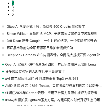
2
3
4
5
Gitee AI 队友正式上线，免费领 500 Credits 体验额度
Simon Willison 重新拥抱 MCP：无状态协议如何改变游戏规则
Jeff Dean 离开 Google：一个时代的结束，一个实验室的开始
慕尼黑市政府为全职开源项目维护者提供资助
DeepSeek Harness 宣布内测邀请，全网最大规模开源 Agent 路演现场诞生
OpenAI 宣布为 GPT-5.6 Sol 调优，并让免费用户无限用 Luna
许多顶级实验室的人现在几乎不读论文了
xAI 前工程师评现代 AI 领域最重要 Top3 开源项目
AMD 收购 AI 芯片创企 Taalas，旨在将模型权重刻进芯片以提升推理性能
红帽在2026年Gartner云原生应用平台魔力象限中被评为领导者
IBM与红帽扩展Lightwell服务方案，构建适配AI时代开源生态的可信基础设施