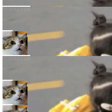
境、兼容场景、一键直出”。 Hy ASR 3.0 previe
问、下溢和溢出。（DiD） 修复了加载和解析内
演讲者分享了一个有趣的实践：面对 PG 18 已
w 不要求标准普通话，方言识别覆盖粤语、吴语
容提供的字体时出现的几个问题 为避免音频加
发布的 Release Notes，他利用 AI 工具（如 Co
白开水不加糖
等 10 大方言片区和 20 余个二级小片区。在开
载、处理和播放过程中可能出现的一系列错误，
pilot）对数千条 commit 日志进行自动分析，先
源评测集中，Hy ASR 3.0 preview 在多语种的
慕尼黑市政府为全职开源项目维护者提
对音频采样频率设定了下限 采样率低于 8kHz
让模型总结出三十余条潜在特性，再逐条要求生
WER（...
供资助
（通常被认为是 "telephone"/"walkie-talkie" 音
成详细解释和代码校验，最终筛选出对用户体感
"在过去大约 10 年的大部分时间里，libexpat 的
质的最低采样率）的音频格式将被拒绝 修复了 C
最强的若干项。对于尚未正式发版的 PG 19，则
维护工作一直与我的日常工作、家务、社交生活
局
SS 圆角虚线样式中可能存在的问题 如果表单中
通过拉取过去一年内（从 PG 18 Beta1 时间点
和休闲娱乐竞争时间。" 这是 libexpat 维护者 S
的图像元素不在同一个子树中，则它们将不再关
Firefox 153.0.3 发布
至今）的所有 commit，同样交由 AI 分析提炼。
ebastian Pipping 写在博客里的话。8 月 4 日，
联 加...
经过人工复核，准确度令人满意。这一方法也为
他宣布了一个新消息：从 2026 年 8 月 1 日起，
Firefox 153.0.3 现已发布，具体更新内容如
社区爱好者提供了高效跟踪新版本的思路。
他可以全职维护 libexpat 了，最长 6 个月。发
下： New Smart Window 包含多项增强功能：
白开水不加糖
工资的是慕尼黑市政府。 libexpat 是一个 C99
<ul> <li>现在建议列表会显示更多结果，方便用
编写的流式 XML 解析器，MIT 许可证。和 libx
Cloudflare Computer 开源：你的 Age
户查找历史记录和切换到已打开的标签页。（<a
nt 需要一台电脑，而不是一个容器
ml2 一样，它是世界上使用最广泛的 XML 解析
href="https://bugzilla.mozilla.org/show_bug.c
Cloudflare 开源了名为 @cloudflare/computer
库之一。你的操作系统、浏览器、无数的基础设
gi?id=2019042">Bug&nbsp;2019042</a>）</l
的 npm 包。项目的核心论点是：容器不适合 Ag
局
施软件，很可能都在用它。而过去十年，维护它
i> <li>现在，助手可以直接使用 Exa 的网络搜索
ent 计算。真正适合的，是 Isolate。 Cloudflare
的人一直在用业余...
结果回答问题，而无需将问题转交给搜索引擎。
OpenAI 公开邮件和聊天记录回应苹果
工程师在这件事上没什么可谦虚的——他们用 W
诉讼，称“Apple is getting this wron
（<a href="https://bugzilla.mozilla.org/show_
orkers 跑了十年 Isolate。用 CEO Matthew Pri
上个月，苹果一纸诉状把 OpenAI 告上法庭，指
g”
bug.cgi?id=204...
nce 的话说：「我们一生都在用 Isolate 运行代
控其挖角苹果前员工并窃取商业秘密。苹果的诉
局