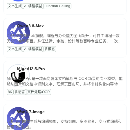
高并发、轻量化任务，适合日常对话、内容创作、基础 RAG、批量
文本生成
AI 编程模型
Function Calling
文案处理等普惠刚需场景。
Qwen3.8-Max
2.4万亿参数MoE旗舰，编程与办公能力全面跃升，可自主编程十数
天交付完整项目。胜任法律、金融、设计等数百种专业任务，一次对
话端到端交付生产级成果。原生视觉理解贯穿规划、执行与验证全流
文本生成
AI 编程模型
多模态
程，支持超长文档与长视频的深度语义解析。长程任务中自主规划与
闭环迭代，持续进化。
MinerU2.5-Pro
MinerU2.5-Pro是一款面向复杂文档解析与 OCR 场景的专业模型，能
够从图片和文档中识别文字、理解页面布局，并将非结构化内容转换
为便于存储、检索和二次处理的结构化结果。
8K
多语言
文档处理/OCR
Wan2.7-Image
万相 2.7 图像生成与编辑模型，支持组图、多图参考、交互式编辑和
最高 2K 输出。