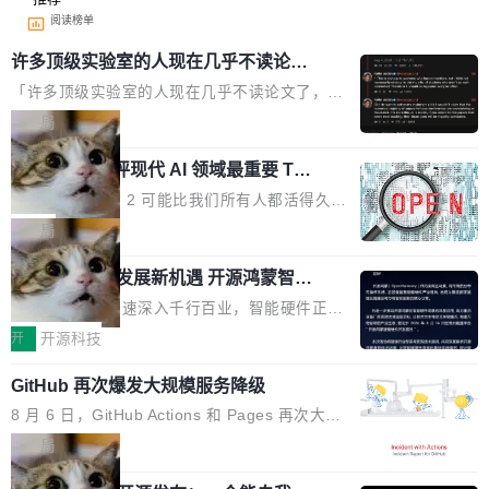
阅读榜单
许多顶级实验室的人现在几乎不读论文
了
「许多顶级实验室的人现在几乎不读论文了，而
且他们认为 ICLR/ICML/NeurIPS 充斥着大量过
局
度宣传和欺诈。」 OpenAI 研究员 Keller Jorda
xAI 前工程师评现代 AI 领域最重要 Top
n 这条推文引发了广泛讨论。他不是在说风凉
3 开源项目
话，他是说出了一个圈内人尽皆知但很少公开捅
Flash Attention 2 可能比我们所有人都活得久。
破的事实。 Jordan 随后补充了一句软化声明：
这句话不是来自某个技术博客，而是出自 Hieu
局
「我不认为这些会议上大部分论文都在过度宣传
Pham 的一条推文。Hieu Pham 是谁？他是 xAI
或造假。问题是，作为读者，如果你筛选出那些
共商智能硬件发展新机遇 开源鸿蒙智能
的早期工程师之一，在 Grok 训练基础设施团队
硬件开发者日杭州站即将举行
看起来最令人兴奋的论文，那它们大部分都是过
工作过。近日他在 X 上发了一条帖子，列出了他
随着万物智联加速深入千行百业，智能硬件正从
度宣传的。」 这才是真正的痛点。不是所有论文
认为现代 AI 领域最重要的三个开源项目。 第一
单点设备迈向智能化、网联化、协同化发展。作
开
开源科技
都有问题，是最吸引眼球的那批论文最有问题。
个名字毫无悬念：Flash Attention 2。 Hieu 的
为面向全场景、跨终端的分布式操作系统，开源
他引用的帖子来自 Mathew Shen，一位 ICLR 2
理由很具体。FA 系列不需要解释，但 FA2 是他
GitHub 再次爆发大规模服务降级
鸿蒙通过统一技术底座和分布式能力，为不同类
026 的读者：「看了篇 ...
认为最重要的一个——复杂度恰到好处，刚好能
型智能设备的开发、连接与互联提供关键支撑，
8 月 6 日，GitHub Actions 和 Pages 再次大规
驱动你去学 CuTe，但还没被那些"邪恶的" Hopp
也为产业链企业探索产品创新与商业增长打开新
模服务降级，Actions 完全不可用超过 5 小时，
局
er++ 优化所淹没，足够容易修改和适配。 更关
的空间。 8月14日，开源鸿蒙智能硬件开发者日
webhook 停发，连自托管 runner 也因调度层故
键的是 FA2 的持久性...