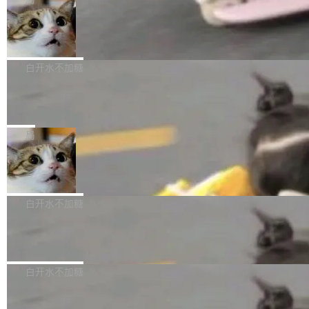
l 迁移或唤醒时，新宿主从 S3 恢复 SQLite 数据
te 17 Pro、OPPO K15，要么是vivo X300 E这
本控制系统。目前处于 Early Access 阶段。 De
库继续执行。存储库是持久化的唯一真相...
样的次旗舰。 Galaxy Z Fold8 Ultra / Z Fold8 /
SpaceXAI 单季资本开支达 183 亿美元
ltaDB 的核心思路直接写在 landing page 最显
Z Flip8三款折叠屏新机均在7月22日发布，且全
眼的位置：「Software is made between com
根据风险投资人Tomer Tunguz 博客（VC 分
部搭载骁龙8 Elite Gen5 for Galaxy，它们本该
mits」——软件是在 commit 之间写出来的。git
析）披露的最新分析与第二季度业绩报告，Spac
白开水不加糖
是7月性...
只记录了你提交的最终状态，但真正的工作过程
eXAI在上个季度的总资本支出飙升至183.7亿美
——打字、删改、试错、agent 对话——都在 co
Meta 发布终端编程 Agent“Muse Cod
元。其中，绝大部分资金被直接用于 AI 领域，
e” 和 Muse Spark 1.2 模型
mmit 之间的空隙里丢失了。 DeltaDB 要做的就
金额高达158.3亿美元，这一单项投入已经逼近
Meta 今天发布了两款 AI 产品：Muse Code，
是把这段空隙补上。 回退到任何一次编辑：Delt
微软同期总资本开支的四成。 与亚马逊、Alpha
一个在终端里运行的编程 agent；Muse Spark
局
aDB 捕获 commit 之间的每一次操作，...
bet、微软以及 Meta 等传统科技巨头相比，Spa
1.2，驱动这个 agent 的新模型。一句话概括：
ceXAI的资金消耗速度尤为引人瞩目。然而，支
美团开源 LoHoSearch，用知识图谱校
你可以用 curl -fsSL https://dev.meta.ai/install.
准 AI 能力认知
撑庞大支出的资金来源却呈现出截然不同的面
sh | bash 安装一个能在大项目里自动规划、写
机器出题的前提，是让机器拥有全局视野。整个
貌。数据显示，微软和 Meta 主要依托充沛的经
代码、验证结果的 AI 终端工具。 据介绍，Muse
构建流程可以分为四个环节：建图 → 控制难度
白开水不加糖
营现金流来覆盖资本开支，其资本支出覆盖率分
Code 是 Meta 的编程 agent 产品。它和市场上
→ 质量把关 → 数据概览。
别达到155% 和106%;而SpaceXAI的经营现金
已有的终端编程 agent 在设计理念上有几个明显
腾讯开源 UCL-MPComm 通信库
流仅能覆盖资本开支的12...
的差异点。 异步后台 agent：Muse Code 有一
腾讯网平团队宣布开源了 UCL-MPComm 通信
个主 agent 循环，外加一组后台 agent。这些后
库，并将作为transport接入Mooncake TENT。
白开水不加糖
台 agent...
该通信库针对AI Memory池化场景的数据传输需
CoStrict入选工信部2025人工智能应用
求进行了深度优化，能够实现数据中心内大规模