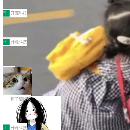
典型案例
计算节点间多种内存类型的高性能通信。 UCL-
近日，工信部科技司公示《2025人工智能应用典
MPComm将作为一种传输引擎接入Mooncake T
型案例入选名单》，深信服“面向企业研发场景的
开
开源科技
ENT，实现零拷贝传输性能提升30%、非零拷贝
开源 AI 编程平台 CoStrict 应用”凭借卓越的技术
传输性能最高提升5倍。UCL-MPComm底层基
深信服AI算力网关入选工信部人工智能
创新与落地成效成功入选。 全链路私有化部署，
应用典型案例！
于自研UCL-Engine通信引擎，后续腾讯网平将
助力企业AI研发安全落地 当前，越来越多企业已
前不久，工业和信息化部正式发布《2025年人工
持续开源更多基于UCL-Engine的高性能通信组
经开始引入 AI Coding 工具，通过调用公有云模
智能应用典型案例名单》，集中展示人工智能在
开
开源科技
件。 腾讯网平团队在UCL-MPComm中实现了一
型或企业内部部署模型提升研发效率。但随着 AI
各领域的应用成果，覆盖技术底座、行业赋能、
个独立于业务线程的全局通信引擎（Engine），
Jeff Dean 离开 Google：一个时代的结
Coding 从个人辅助工具逐步走向团队级、组织
产品应用、支撑保障、专题等五大方向。深信服
并实...
束，一个实验室的开始
级应用，企业在规模化落地过程中，对安全性、
AI算力网关（AI创新平台）成功入选！ 随着各行
Google 员工编号 20。MapReduce 作者之一。
可控性和代码质量提出了更高要求。 首先是数据
各业的Agent走向规模化建设，算力构成形态逐
Bigtable 作者之一。TensorFlow 的作者之一。
局
安全与合规要求。对于大多数普通研发场景，公
渐丰富，用户关注的重点也在发生变化：不只是
Gemini 的架构师。Google 首席科学家。 Jeff D
有云模型能够满足快速试用和效率提升的需求。
🔥 SolonCode v2026.8.4 发布：界面
让AI用起来，还要进一步看清混合算力时代下，
ean 在 Google 工作了 27 年后，宣布离职。 他
但对于金融、能源、医疗等对数据安全要求较...
字体可调、22 种语言、记忆搜索增强
Token花在哪里、算力是否被充分利用，以及持
不是一个人走。一同离开的还有 Sanjay Ghema
打开终端就能上岗的全中文编码智能体，这一轮
续增长的AI成本该如何优化。 深信服AI算力网关
wat（Google 员工编号 23，Jeff Dean 二十多
把「看得清、用母语、记得住」三件事一次补
梅子酒好吃
正是围绕这些实际问题，从Token治理和成本治
年的编程搭档，MapReduce 和 Bigtable 的共同
齐。 SolonCode 是什么 SolonCode 是杭州无
理两个方面，让用户的每一份算力都看得清、管
作者）、Quoc Le（Google 大脑核心成员，Se
让“代码语义理解”深度释放AI Coding
耳科技研发的企业级终端编码智能体——一位全
得住、用得稳、省得下、更安全！ 一、从现在开
价值潜能：华为云码道（CodeArts）
q2Seq 和 DocAI 的共同发明人）以及 Oriol Vin
中文驱动的数字员工，自主理解需求、规划步
一、代码仓深度理解技术的作用与价值 在软件工
始，Token使用一目...
代码仓技术解析
yals（Gemini 联合负责人，AlphaSta...
骤、编写代码。不挑模型、不挑平台，curl 一行
程实践中，代码仓是企业核心知识资产的主要载
开
开源科技