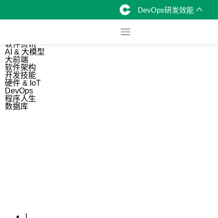
DevOps研发效能
综合
开源资讯
软件资讯
AI & 大模型
大前端
软件架构
开发技能
硬件 & IoT
DevOps
程序人生
数据库
1