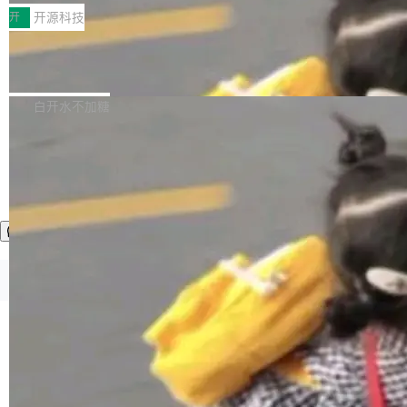
一，界面错位。他说这个问题"两年前就发现了，
AI 聊天功能（添加了一些快捷键）</span></li>
2026卫星活动——第二届多语种对话语音语言模
开
开源科技
至今没变"。 数据流方面，Manshin 指出 SwiftU
<li><span style="color:#000000">新增了始终
型挑战赛 （Multilingual Conversational Speec
I 的属性包装器演进史...
在新 SQL 控制台中打开 AI 生成的脚本的功能</
Qwen3.8-Max 发布，下周开源 Qwen3.
h Language Model Challenge，MLC-SLM）T
8-27B
span></li> <li><span style="color:#000000...
ask 1赛道中，传音TEX AI中心语音算法团队以
千问大模型宣布正式推出 Qwen 家族迄今最强大
自主研发的说话人归属多语种自动语音识别系统
的模型 Qwen3.8-Max，也是其首个 Max 规模
白开水不加糖
取得tcpMER 15.41%的成绩，在全球110支参赛
的开源权重模型。Qwen3.8-Max 的模型权重预
队伍中位列第二。此次突破展现了传音在多语种
计将于开源，彼时也将同步开源 Qwen3.8-27B
语音识别、说话人日志、时间对齐与长音频工程
模型。 根据介绍，Qwen3.8-Max 基于 Qwen 3.
加载更多
化系统等关键方向的系统性技术实力。 本届赛事
5 的架构基础构建，参数规模扩展至 2.4 万亿，
聚焦多语言对话语音模型面临的关键技术挑战，
激活参数95B，支持100万上下文Tokens，在编
共吸引来自全球工业界与学术界的1...
程、办公、科研以及长周期任务等方面实现了全
面提升。它不仅能应对更具挑战性的问题，还能
更可靠地端到端完成复杂任务，输出值得信赖的
©OSCHINA(OSChina.NET)
京ICP备2025119063号
成果。 全球开发者都可通过千问 AI 平台获得 Q
wen3.8 的 API 服务：国内每百万 Tok...