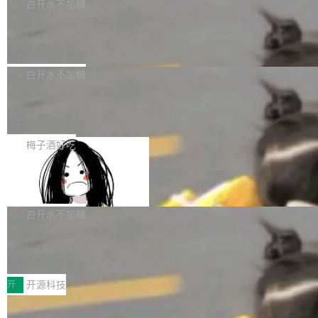
一个回归问题，该问题导致拉取镜像时会拒绝包
e 孵化器项目管理委员会（IPMC）投票中获得
白开水不加糖
pSeek作为与宇树科技具备战略合作关系的企
含绝对 hardlink 目标的镜像（此类镜像由某些镜
全票通过，随后获 Apache 软件基金会董事会批
业，获配股份数量占本次发行数量的2.31%。 除
马斯克 AI 百科项目 Grokipedia 被曝数
像构建工具生成）。moby/moby#53305 修复了
准。今天，Apache 软件基金会正式宣布 Apach
DeepSeek外，腾讯旗下上海启善投资有限公司
月未更新
Docker Engine 29.7.0 中引入的一个回归问
e Fluss 孵化毕业，成为 Apache 顶级项目（TL
埃隆·马斯克推出的AI百科项目 Grokipedia 被曝
获配9...
题，该问题可能导致在旧版 Linux 内核...
P）！这一里程碑不仅标志着 Fluss 迈入新的发
长期停止内容更新，未能实现其作为“AI版维基百
白开水不加糖
展阶段，也将进一步推动流式存储、实时湖仓与
科”替代品的目标。 据 Lawfare 最新调查，自今
AI 数据基础加速融合，为实时数据基础设施的发
Solon I18n：三种解析器，零样板代码
年4月以来，Grokipedia 页面更新功能基本停
展开启新的篇章。
滞，过去三个月内没有任何条目完成更新，用户
如果你在 Spring Boot 里做过国际化，流程大概
提交的编辑请求也长期处于待处理状态。 Groki
是这样的：配 MessageSource 的 Bean、写 R
梅子酒好吃
pedia 于去年底上线，定位为由人工智能生成内
eloadableResourceBundleMessageSource、
容的百科平台，被马斯克视为传统众包百科网站
Apache Doris 4.1 全面增强 Iceberg：
声明 LocaleResolver、注册 LocaleChangeInt
支持 UPDATE、MERGE INTO 与 Iceb
维基百科的替代方案。Lawfare 调查发现，无论
erceptor…五六步之后才能看到第一行翻译文
Apache Doris 4.1 要补齐的，正是缺失的那一
erg V3
热门页面还是低关注度页面，均未出现近期更
本。 Solon 换了个方式。整个 i18n 模块围绕三
半。在已有查询能力的基础上，Doris 进一步支
白开水不加糖
新，相关问题并非局限于特定领域，而是在不同
个解析器、一个注解、一个工具类展开——没有
持了 UPDATE、DELETE、MERGE INTO 等数
主题和访问量页面中普遍存在。 调查人员最初认
XML、没有拦截器注册、没有样板配置。 资源
Testin XAgent：CIO智能测试落地指南
据修改操作、完整的表结构管理与分区演进，以
为，Grokipedia可能只是限...
文件的约定 把文件放到 resources/i18n/ 下： r
及 rewrite_data_files、expire_snapshots 等日
7月30日，TiD2026质量竞争力大会在北京中关
esources/i18n/messages.properties ...
常维护操作，并完整支持 Iceberg V3 格式。
村国家自主创新示范区会议中心开幕。本届大会
开
开源科技
由中关村智联软件服务业质量创新联盟主办，以
让非法状态不可表示：一篇关于 ADT
“智构可信·质创未来——AI原生时代的质量新范