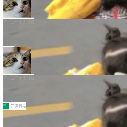
生成与复杂版式组织； 更稳定的图...
untu 用户在用，那用 snap 打包就没什么可纠结
FFmpeg 9.0 发布
创始人的角色「太累了」。几天后，The Inform
的。 从 deb 到 snap 的迁移路径 hwctl 是 rust-
ation 就曝出她将重回 OpenAI，负责递归自我
FFmpeg 9.0 现已发布，包含多项改进。官方更
hwlib 硬件 API 库的一部分，命令行工具负责查
改进方向的研究。她是 Thinking Machines 过
新日志列出的 9.0 版本主要更新内容如下： 扩
白开水不加糖
询 Ubuntu 的硬件认证数据库。...
去一年内第四个离开的联合创始人。 这家由前
展 AMF 色彩转换器 (vf_vpp_amf) 的 HDR 功能
OpenAI CTO Mira Murati 创立的公司，连创始
DeepSeek V4 Flash 单日消耗 8 万亿 t
MP4 muxer 中支持 LCEVC 音轨复用 Playdate
okens 登顶热搜
团队都留不住。 但 Thinking Machines 不是唯
视频编码器和多路复用器 添加 v360_vulkan filt
8 万亿 tokens。一天。一家公司的消耗。 Open
一在人才争夺战中失血的公司。六月，Google
er HE-AAC 960 解码 (DAB+) transpose_cuda
Code 在 X 上发帖：「DeepSeek Flash did 8T
局
连失两员大将：Noam Shazeer 去了 Op...
filter 添加 AMF Frame Rate Converter (vf_frc
tokens on August 1st. 5T of free usage + 3T
_amf) filter SMPTE 2094-50 元数据支持和直
NetBSD 11.0 正式发布
on OpenCode Go.」79.8 万次浏览，连带着 #
通 ProRes RAW VideoToolbox 硬件加速器 AP
DeepSeek一天消耗了8万亿# 上了微博热搜——
NetBSD 11.0 现已正式发布，这是 NetBSD 操
V ...
注意这是 OpenCode 一家的消耗。 OpenCode
作系统的第十八个主要版本。 自 NetBSD 10.1
白开水不加糖
是 Anomaly 出品的 AI 编程工具，套餐 10 美元/
以来的变化 更新亮点： 新增对 RISC-V 处理器
月。用户交了 10 美元，就能用 DeepSeek Flas
2026 ChinaJoy鸿蒙游戏增长臻享会举
架构的支持。NetBSD 11.0 是首个支持 64 位 R
办，鲸鸿动能系统呈现游戏行业解决方
h 随便写代码，按网友说法：「怎么使劲用也用
ISC-V 平台的稳定版本，涵盖一系列基于 StarFi
8月1日，2026 ChinaJoy期间，鸿蒙游戏增长臻
案
不完。」5T 来自免费额度，3T 来自 Go...
ve JH71XX 的设备，例如 VisionFive 2、PINE
享会在上海举办。鸿蒙生态的全场景智慧营销平
开
开源科技
64 STAR64，以及 QEMU。 增强了对 POSIX.1
台鲸鸿动能协同华为游戏中心，面向游戏行业开
-2024 和 C23 编程接口标准的兼容性。 compat
技嘉X3D系列再添新成员 B850 AORU
发者及生态伙伴，系统呈现了平台在游戏领域的
S ELITE X3D主板强化性能体验
_linux(8) 增强了对 Linux 系统调用的支持，包
完整能力版图——从IAP高价值用户的全周期经
面向AMD Ryzen X3D处理器玩家，技嘉X3D系