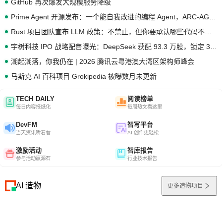
GitHub 再次爆发大规模服务降级
Prime Agent 开源发布：一个能自我改进的编程 Agent，ARC-AGI 3 超越人类专家基线
Rust 项目团队宣布 LLM 政策：不禁止，但你要承认哪些代码不是你写的
宇树科技 IPO 战略配售曝光：DeepSeek 获配 93.3 万股，锁定 36 个月
潮起潮落，你我仍在 | 2026 腾讯云粤港澳大湾区架构师峰会
马斯克 AI 百科项目 Grokipedia 被曝数月未更新
TECH DAILY
阅读榜单
每日内容报纸化
每周热文看这里
DevFM
智写平台
当天资讯听着看
AI 创作更轻松
激励活动
智库报告
参与活动赢源石
行业技术报告
AI 造物
更多造物项目