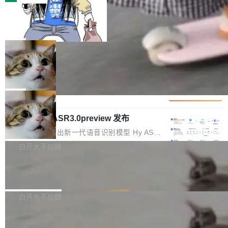
装完即用。 开源地址：Gitee · GitCode · GitHu
体。企业级代码仓库通常包含数十万乃至数百万
b 安装 支持 Java 8+（8~26）、macOS / Linu
一条“删库”命令跑 17 小时，算法工程
个文件，其规模远超单次模型调用可承载的上下
师删光 89TB 数据只为干私活
x / Windows / Harmony PC。 # macOS / Linu
文窗口。随着项目规模的持续扩张与代码历史的
最高人民检察院8月4日公布了一起案件：北京一
x / Harmony PC curl -fsSL https://solon.noea
不断累积，代码仓中的模块关系、接口契约、业
名90后算法工程师王某，为了给自己接的私活腾
局
r.org/solon...
务逻辑等关键信息往往分散于数十乃至数百个文
服务器空间，删光了公司AI游戏部门的全部核心
件之中，形成高度复杂的知识关联网络。传统的
Cloudflare 分享推理优化实践：KV ca
数据。 王某2024年1月入职东城区某科技公司AI
che 量化 + 权重压缩，吞吐量提升 4
代码检索手段（如关键词匹配、目录遍历）仅能
短剧部门，有互联网大厂背景。在公司内部架构
Kimi 和 GLM 是当前最强的大模型系列之一，但
1%，成本降 30%
在语法层面完成文本定位，难以触及代码的语义
调整期间，部门三次通知全员将数据从A集群迁
它们有一个共同的问题：太吃显存了。月之暗面
局
内涵与结构关联，导致开发者使用代码智能体在
移到B集群，王某都回复了"收到"。 他没有迁移
的 Kimi K 系列和智谱的 GLM 都是长上下文、M
理解大规模代码仓时面临显著"代码仓理解"瓶
数据。2024年9月3日下午4点，他使用此前登录
腾讯混元 Hy ASR3.0preview 发布
oE 架构的大模型，好用到让人上瘾，但 GPU 显
颈。 代码仓深度理解服务（以下简称" CodeBas
的账号密码进入A集群，输入了一条被程序员圈
存永远不够用。 Cloudflare 的 Workers AI 团队
腾讯混元正式推出新一代语音识别模型 Hy ASR
e深度理解服务"）是华为云码道（CodeA...
称为"删库跑路"的命令——最高管理员权限、无
一直在跑这些模型的推理。他们在官方博客上发
3.0preview。基于最新一代大语言模型 Hy3 的
白开水不加糖
需确认、强制递归删除。17个小时后，运维人员
了一篇技术文章，详细拆解了三种让大模型在 G
语言理解能力，以及融合了高精度语音识别与深
发现异常并中止进程时，89TB数据已经没了。
PU 上跑得更省、更快的技术手段——KV cache
Pale Moon 34.3.2 发布，苍月浏览器
度语义理解能力，实现了语音识别能力的全面升
删掉的是AI游戏部门的全部开发文件，包括公司
量化、模型权重压缩、以及共享 KV cache 的完
级。 根据介绍，Hy ASR3.0preview 目标在于：
Pale Moon 34.3.2 现已发布，这是一个安全更
自研的多个文生3D和...
整性保护。效果是：吞吐量提升 41%，每 token
让语音识别不再只是听清，而是真正听懂。通过
新和少量网页兼容性修复版本。 Changes/fixe
白开水不加糖
成本降低 30%，精度不变。 FP8 省的不仅是显
先理解你的语境和意图，再把准确的文字直接给
s： 实现了URL.Parse()便捷功能 对浏览器内部
存 KV cache 是推理时最吃显...
到你。从“逐字转写、单点优化”演进为“理解语
PostgreSQL 18/19 新特性深度解读
函数添加了多项边界检查，以避免潜在的越界访