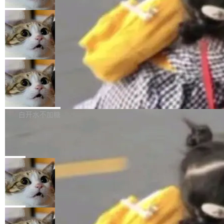
2027 年就能追上美国前沿实验室的水平。 Dela
五年前，David Crawshaw 问过很多软件工程师
频技...
最终并未成功落地，而高额算力消耗持续运行长
ngue 把原因归结为一件事：开放协作。中国的
一个问题：你写过什么给自己用的程序？答案几
局
达 5 个月，公司直到财务对账时才察觉异常。这
AI 开发者在一个共享和协作的生态里加速迭代，
乎都是没有。工程师们整天用别人写的程序写程
意味着一个无人看管的 AI 程序，在近半年时间
而美国模型厂商在"闭门造车"。他的原话是 "buil
DeepSeek Harness 宣布内测邀请，全
序给别人用。偶尔有人自己写个博客系统、智能
里日夜不停地"烧钱"。 复盘显示，...
网最大规模开源 Agent 路演现场诞生
ding in silos"——各自为战，互不通气。 这个判
家居控制、家庭实验室，都算稀奇事。 Crawsh
一条内测招募帖，发出去的时候大概没人想到它
断从他嘴里说出来分量不同。Hugging Face 是
aw 是 Shelley 的作者，一个开源 AI coding age
会变成一场开源 Agent 生态的路演。 8月1日，
局
全球最大的开源 AI 平台，上面跑着上百万个模
nt。他最近在博客上写了一篇文章，核心论点很
DeepSeek Harness 团队负责人崔添翼（tiany
型。谁在开源赛道上领先，...
简单：开发者工具必须开源。 理由不是传统的自
商汤 SenseNova U1.5-Lite-Preview
i）在 X 上发帖： 「如果你是 Agent Harness 相
开源
由软件情怀，而是一个跟 AI agent 直接相关的
关开源项目的开发者，希望参加 DeepSeek Har
商汤科技宣布面向社区开源轻量级统一多模态模
技术判断。 两行 prompt 就能个性化任何软件 C
ness 的内测，可以回复或私信联系我。请附上
型的预览版本 SenseNova U1.5-Lite-Preview。
白开水不加糖
rawshaw 给出了两个 prompt。 第一个： "下载
GitHub id 以及开源代表作。」 DeepSeek 曾在
公告称，SenseNova U1.5-Lite-Preview并非简
某个软件的源码，在本地构建。修改 agent ...
官方招聘信息中写过一条简洁有力的公式：Mod
Ubuntu 将核心系统包从 deb 转成了 s
单的模型规模升级，而是基于 SenseNova U1
nap
el + Harness = Agent。模型负责理解和推理，
的一次系统性迭代，不仅在同一架构中贯通视觉
Ubuntu 正在把又一个核心系统包从 deb 转为 s
Harness 负责把能力落到真实环境中——调用工
理解、推理、生成与编辑，还仅以 8B-MoT 的轻
nap。这次是 hwctl——一个用来检查 Ubuntu
局
具、读写文件、管理上下文、处理错误、完成闭
量大小，将能力推进到4K、更精细的真实质感、
硬件认证状态的命令行工具。 Canonical 工程师
环。崔添翼招人的标...
更复杂的视觉控制和可持续迭代编辑。 相比 U
Dario Amodei 担心新人来 Anthropic
Alan Griffiths 在邮件列表中说得很直白：「hwc
只为金钱，不为使命
1，U1.5-Lite-Preview 在以下方向上带来了显著
tl 是一个 Ubuntu 专有的包，它和它的依赖项都
顶级 AI 研究员在两家公司之间来回跳，中间只
提升： 原生支持4K图像生成； 更精细的局部纹
是 Ubuntu 专有的，不会用在其他发行版上。」
隔了几天。 Lilian Weng 上周刚宣布因健康原因
局
理、细节与真实世界质感； 更准确的中英文文字
所以 deb 版本的受众实际上为零。既然只有 Ub
离开 Thinking Machines Lab，说自己作为联合