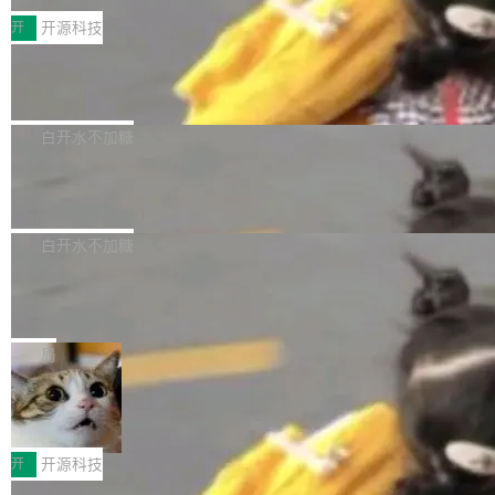
括 epoll（围绕 kqueue 实现）、POSIX 消息队
营、到IAA游戏的“买变一体”正循环、再到联运与
列主板阵容迎来新成员——B850 AORUS ELITE
开
开源科技
列、...
广告协同的全链路经营闭环，以及面向全球市场
X3D。作为面向主流高性能平台打造的全新主板
的出海增长布局。 华为终端云业务商业化销售负
Zadig v5.0 发布：AI 发布专员与 AI 审
产品，B850 AORUS ELITE X3D延续技嘉在X3
查专员上线
责人在开场致辞中表示，游戏开发者的核心诉求
D平台优化上的技术积累，旨在为游戏玩家带来
我们团队这几天最大的卡点不是 AI 写得不够
已不再是“多一个投放渠道”，而是一套能够持续
更稳定、更高效的装机选择。 B850 AORUS ELI
好，是 AI 写得太好了。 好到审查排期从两天的
白开水不加糖
驱动增长的体系。截至目前，搭载HarmonyOS
TE X3D基于AMD AM5平台打造，支持AMD Ry
活儿拖成了五天。PR 一堆起来没人敢合，发布
6的终端设备已突破7000万台，注册开发者数量
zen 9000/8000/7000系列处理器，并针对X3D
Dgraph v25.4.0 发布，具有图形后端的
窗口推了又推。好到合进 main 分支的代码，我
已突破 1100 万。随着鸿蒙生态汇聚越来越多的
原生 GraphQL 数据库
处理器特性进行平台级优化。其搭载X3D鸡血模
们自己都没看完。 这事不是个例。GitLab 调研
Dgraph 是一个水平可扩展的分布式 GraphQL
高质量游戏...
式2.0，可根据不同使用场景释放处理器潜力，
过 1528 名开发者，85% 说 AI 把瓶颈从写代码
数据库，有一个图形后端。作为一个原生的 Gra
白开水不加糖
帮助玩家在游戏与高负载应用中获得更充分的性
转移到了审代码。 写代码有人替你干了。但审代
phQL 数据库，它严格控制数据在磁盘上的排列
能表现。 在核心规格方面，B850 AO...
码、把关发版这两道关，还得靠人肉扛。 V5.0
竹知了：一个零依赖的单文件 HTML，
方式，以优化查询性能和吞吐量，减少集群中的
把儿时竹蝉玩具搬进浏览器
想让 AI 一起盯。
磁盘寻道和网络调用。 Dgraph v25.4.0 现已发
竹知了（zhuzhiliao）是那种小时候路边摊上几
布，具体更新内容包括： feat(zero)：Zero 现
块钱的玩意儿——一根小竹签，一个竹筒，一头
局
支持 --security superflag（token=...;whitelist
系着涂了松香的线。甩起来，竹膜震动，发出“哇
=...），与 Alpha 版本的格式一致，并据此对其
30倍效率升级：解锁医学影像数据要素
——哇”的蝉鸣声。实物越来越难找了，有开发者
价值化的真实路径
管理 HTTP 端点进行授权。 <blockquote> <p>
把它做成了 Web 玩具，放在 zhuzhiliao.imsai.c
完成一例腹部CT影像标注，张医生过去需要约1
<span><strong>警告：</strong>&nbsp;Zero
c 上，并在 GitHub 开源。 玩法很简单：按住屏
20个小时。他必须在数百张连续影像上，一笔一
开
开源科技
的 admin ...
幕画圈，或者直接甩手机。页面会实时显示转速
笔勾画边界，一层一层识别肌肉组织。如今，使