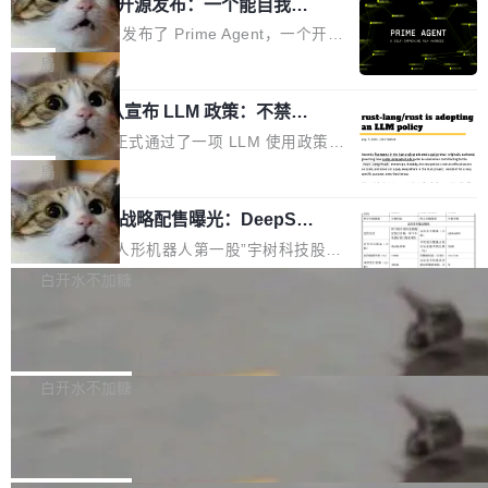
（OHDD：OpenHarmony Hardware Develope
Prime Agent 开源发布：一个能自我改
障无法工作。Pages、Copilot code review、C
进的编程 Agent，ARC-AGI 3 超越人类
r Day）将在杭州启航。活动面向智能硬件产业
opilot coding agent 全部受影响。从检测到完全
Prime Intellect 发布了 Prime Agent，一个开源
专家基线
链企业和开发者，邀请行业专家与资深技术顾
恢复，大约 12 小时。 这是 2026 年 8 月的第六
的编程 Agent Harness，核心设计围绕两个抽
局
问，围绕开源鸿蒙技术能力、设备适配、芯片适
起事故，其中四起与 AI/Copilot 服务相关。 Git
象：Recursive Language Model（RLM）和 C
配、功耗与稳定性调优、兼容性测评及统一互联
Hub 员工 kdaigle 在 HN 讨论中贴出了一组数
Rust 项目团队宣布 LLM 政策：不禁
ontinual Harness。在 ARC-AGI 3 基准测试
等内容展开系统讲解和实战交流，帮助企业进一
止，但你要承认哪些代码不是你写的
据：2025 年全年 10 亿次 commit。现在，每周
上，Prime Agent + Opus 5 的组合达到了 95.
Rust 语言项目正式通过了一项 LLM 使用政策，
步了解开源鸿蒙在智能...
2.75 亿次，全年预计 140 亿次。GitHub...
5% RHAE Best@1，超过了 ARC 报告的人类专
覆盖 rust-lang/rust 单一仓库的代码贡献。这不
局
家基线 95.4%。 不是又一个 coding agent 包装
是项目级别的官方立场，目前由五个团队采纳，
器 Prime Agent 的架构和市面上大多数 coding
宇树科技 IPO 战略配售曝光：DeepSe
但它可能是主流开源项目中关于 AI 辅助贡献最
ek 获配 93.3 万股，锁定 36 个月
agent 有本质区别。大多数 agent harness 的设
细致的一份规则。 政策的核心只有一句话：LLM
8月6日晚间，“人形机器人第一股”宇树科技股份
计是基于早期模型的能力—...
可以用来分析、提炼、审阅、建议，但不能用来
有限公司披露IPO发行价格及战略配售结果，杭
白开水不加糖
创作。 具体来说，LLM 生成的代码可以提交，
州深度求索人工智能基础技术研究有限公司（De
但必须满足五个条件：预先安排、非关键、高质
Docker 29.7.2 发布
epSeek）获配93.3399万股，按150.8元/股发行
量、充分测试、充分审查，并且必须披露。LLM
价格计算，认购金额约1.41亿元，股份锁定期为
Docker 29.7.2 现已发布，具体更新内容如下：
不得生成涉及安全性的关键变更，除非作者本身
36个月。 公告显示，本次宇树科技战略配售对
Bug fixes and enhancements 修复多次传递同
白开水不加糖
就是领域专家。即使如此，政策也"强烈不建
象主要包括长期投资机构、与公司业务具有战略
一环境变量时，docker service create和docker
议"这么做。 对于不披露的情况，审核者可以直
Apache Fluss 毕业成为顶级项目
合作关系或长期合作愿景的大型企业、科创板保
service update会发生 panic 的问题。docker/cl
接关闭 PR，无需解释。 政策作者 Jynn Ne...
荐人跟投子公司，以及公司高级管理人员和核心
i#7145 修复了 Docker Engine 29.7.0 中引入的
今年 7 月，Apache Fluss 的毕业提案在 Apach
员工参与设立的专项资产管理计划。其中，Dee