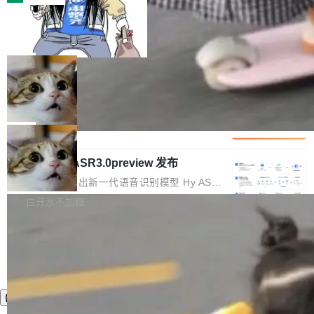
装完即用。 开源地址：Gitee · GitCode · GitHu
体。企业级代码仓库通常包含数十万乃至数百万
b 安装 支持 Java 8+（8~26）、macOS / Linu
一条“删库”命令跑 17 小时，算法工程
个文件，其规模远超单次模型调用可承载的上下
师删光 89TB 数据只为干私活
x / Windows / Harmony PC。 # macOS / Linu
文窗口。随着项目规模的持续扩张与代码历史的
最高人民检察院8月4日公布了一起案件：北京一
x / Harmony PC curl -fsSL https://solon.noea
不断累积，代码仓中的模块关系、接口契约、业
名90后算法工程师王某，为了给自己接的私活腾
局
r.org/solon...
务逻辑等关键信息往往分散于数十乃至数百个文
服务器空间，删光了公司AI游戏部门的全部核心
件之中，形成高度复杂的知识关联网络。传统的
Cloudflare 分享推理优化实践：KV ca
数据。 王某2024年1月入职东城区某科技公司AI
che 量化 + 权重压缩，吞吐量提升 4
代码检索手段（如关键词匹配、目录遍历）仅能
短剧部门，有互联网大厂背景。在公司内部架构
Kimi 和 GLM 是当前最强的大模型系列之一，但
1%，成本降 30%
在语法层面完成文本定位，难以触及代码的语义
调整期间，部门三次通知全员将数据从A集群迁
它们有一个共同的问题：太吃显存了。月之暗面
局
内涵与结构关联，导致开发者使用代码智能体在
移到B集群，王某都回复了"收到"。 他没有迁移
的 Kimi K 系列和智谱的 GLM 都是长上下文、M
理解大规模代码仓时面临显著"代码仓理解"瓶
数据。2024年9月3日下午4点，他使用此前登录
腾讯混元 Hy ASR3.0preview 发布
oE 架构的大模型，好用到让人上瘾，但 GPU 显
颈。 代码仓深度理解服务（以下简称" CodeBas
的账号密码进入A集群，输入了一条被程序员圈
存永远不够用。 Cloudflare 的 Workers AI 团队
腾讯混元正式推出新一代语音识别模型 Hy ASR
e深度理解服务"）是华为云码道（CodeA...
称为"删库跑路"的命令——最高管理员权限、无
一直在跑这些模型的推理。他们在官方博客上发
3.0preview。基于最新一代大语言模型 Hy3 的
白开水不加糖
需确认、强制递归删除。17个小时后，运维人员
了一篇技术文章，详细拆解了三种让大模型在 G
语言理解能力，以及融合了高精度语音识别与深
发现异常并中止进程时，89TB数据已经没了。
PU 上跑得更省、更快的技术手段——KV cache
度语义理解能力，实现了语音识别能力的全面升
删掉的是AI游戏部门的全部开发文件，包括公司
量化、模型权重压缩、以及共享 KV cache 的完
级。 根据介绍，Hy ASR3.0preview 目标在于：
自研的多个文生3D和...
整性保护。效果是：吞吐量提升 41%，每 token
让语音识别不再只是听清，而是真正听懂。通过
成本降低 30%，精度不变。 FP8 省的不仅是显
先理解你的语境和意图，再把准确的文字直接给
存 KV cache 是推理时最吃显...
到你。从“逐字转写、单点优化”演进为“理解语