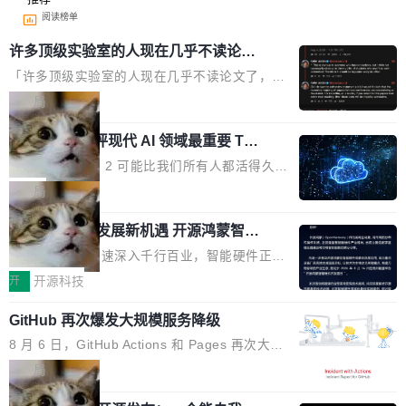
阅读榜单
许多顶级实验室的人现在几乎不读论文
了
「许多顶级实验室的人现在几乎不读论文了，而
且他们认为 ICLR/ICML/NeurIPS 充斥着大量过
局
度宣传和欺诈。」 OpenAI 研究员 Keller Jorda
xAI 前工程师评现代 AI 领域最重要 Top
n 这条推文引发了广泛讨论。他不是在说风凉
3 开源项目
话，他是说出了一个圈内人尽皆知但很少公开捅
Flash Attention 2 可能比我们所有人都活得久。
破的事实。 Jordan 随后补充了一句软化声明：
这句话不是来自某个技术博客，而是出自 Hieu
局
「我不认为这些会议上大部分论文都在过度宣传
Pham 的一条推文。Hieu Pham 是谁？他是 xAI
或造假。问题是，作为读者，如果你筛选出那些
共商智能硬件发展新机遇 开源鸿蒙智能
的早期工程师之一，在 Grok 训练基础设施团队
硬件开发者日杭州站即将举行
看起来最令人兴奋的论文，那它们大部分都是过
工作过。近日他在 X 上发了一条帖子，列出了他
随着万物智联加速深入千行百业，智能硬件正从
度宣传的。」 这才是真正的痛点。不是所有论文
认为现代 AI 领域最重要的三个开源项目。 第一
单点设备迈向智能化、网联化、协同化发展。作
开
开源科技
都有问题，是最吸引眼球的那批论文最有问题。
个名字毫无悬念：Flash Attention 2。 Hieu 的
为面向全场景、跨终端的分布式操作系统，开源
他引用的帖子来自 Mathew Shen，一位 ICLR 2
理由很具体。FA 系列不需要解释，但 FA2 是他
GitHub 再次爆发大规模服务降级
鸿蒙通过统一技术底座和分布式能力，为不同类
026 的读者：「看了篇 ...
认为最重要的一个——复杂度恰到好处，刚好能
型智能设备的开发、连接与互联提供关键支撑，
8 月 6 日，GitHub Actions 和 Pages 再次大规
驱动你去学 CuTe，但还没被那些"邪恶的" Hopp
也为产业链企业探索产品创新与商业增长打开新
模服务降级，Actions 完全不可用超过 5 小时，
局
er++ 优化所淹没，足够容易修改和适配。 更关
的空间。 8月14日，开源鸿蒙智能硬件开发者日
webhook 停发，连自托管 runner 也因调度层故
键的是 FA2 的持久性...