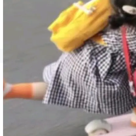
境、兼容场景、一键直出”。 Hy ASR 3.0 previe
w 不要求标准普通话，方言识别覆盖粤语、吴语
等 10 大方言片区和 20 余个二级小片区。在开
源评测集中，Hy ASR 3.0 preview 在多语种的
WER（...
©OSCHINA(OSChina.NET)
京ICP备2025119063号