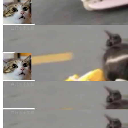
l 迁移或唤醒时，新宿主从 S3 恢复 SQLite 数据
te 17 Pro、OPPO K15，要么是vivo X300 E这
本控制系统。目前处于 Early Access 阶段。 De
库继续执行。存储库是持久化的唯一真相...
样的次旗舰。 Galaxy Z Fold8 Ultra / Z Fold8 /
SpaceXAI 单季资本开支达 183 亿美元
ltaDB 的核心思路直接写在 landing page 最显
Z Flip8三款折叠屏新机均在7月22日发布，且全
眼的位置：「Software is made between com
根据风险投资人Tomer Tunguz 博客（VC 分
部搭载骁龙8 Elite Gen5 for Galaxy，它们本该
mits」——软件是在 commit 之间写出来的。git
析）披露的最新分析与第二季度业绩报告，Spac
白开水不加糖
是7月性...
只记录了你提交的最终状态，但真正的工作过程
eXAI在上个季度的总资本支出飙升至183.7亿美
——打字、删改、试错、agent 对话——都在 co
Meta 发布终端编程 Agent“Muse Cod
元。其中，绝大部分资金被直接用于 AI 领域，
e” 和 Muse Spark 1.2 模型
mmit 之间的空隙里丢失了。 DeltaDB 要做的就
金额高达158.3亿美元，这一单项投入已经逼近
Meta 今天发布了两款 AI 产品：Muse Code，
是把这段空隙补上。 回退到任何一次编辑：Delt
微软同期总资本开支的四成。 与亚马逊、Alpha
一个在终端里运行的编程 agent；Muse Spark
局
aDB 捕获 commit 之间的每一次操作，...
bet、微软以及 Meta 等传统科技巨头相比，Spa
1.2，驱动这个 agent 的新模型。一句话概括：
ceXAI的资金消耗速度尤为引人瞩目。然而，支
美团开源 LoHoSearch，用知识图谱校
你可以用 curl -fsSL https://dev.meta.ai/install.
准 AI 能力认知
撑庞大支出的资金来源却呈现出截然不同的面
sh | bash 安装一个能在大项目里自动规划、写
机器出题的前提，是让机器拥有全局视野。整个
貌。数据显示，微软和 Meta 主要依托充沛的经
代码、验证结果的 AI 终端工具。 据介绍，Muse
构建流程可以分为四个环节：建图 → 控制难度
白开水不加糖
营现金流来覆盖资本开支，其资本支出覆盖率分
Code 是 Meta 的编程 agent 产品。它和市场上
→ 质量把关 → 数据概览。
别达到155% 和106%;而SpaceXAI的经营现金
已有的终端编程 agent 在设计理念上有几个明显
腾讯开源 UCL-MPComm 通信库
流仅能覆盖资本开支的12...
的差异点。 异步后台 agent：Muse Code 有一
腾讯网平团队宣布开源了 UCL-MPComm 通信
个主 agent 循环，外加一组后台 agent。这些后
库，并将作为transport接入Mooncake TENT。
白开水不加糖
台 agent...
该通信库针对AI Memory池化场景的数据传输需
CoStrict入选工信部2025人工智能应用
求进行了深度优化，能够实现数据中心内大规模