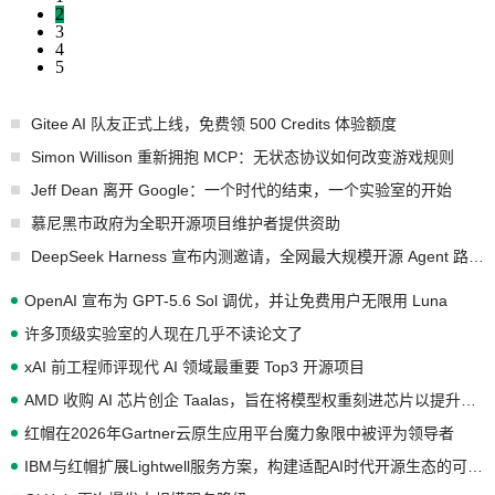
2
3
4
5
Gitee AI 队友正式上线，免费领 500 Credits 体验额度
Simon Willison 重新拥抱 MCP：无状态协议如何改变游戏规则
Jeff Dean 离开 Google：一个时代的结束，一个实验室的开始
慕尼黑市政府为全职开源项目维护者提供资助
DeepSeek Harness 宣布内测邀请，全网最大规模开源 Agent 路演现场诞生
OpenAI 宣布为 GPT-5.6 Sol 调优，并让免费用户无限用 Luna
许多顶级实验室的人现在几乎不读论文了
xAI 前工程师评现代 AI 领域最重要 Top3 开源项目
AMD 收购 AI 芯片创企 Taalas，旨在将模型权重刻进芯片以提升推理性能
红帽在2026年Gartner云原生应用平台魔力象限中被评为领导者
IBM与红帽扩展Lightwell服务方案，构建适配AI时代开源生态的可信基础设施