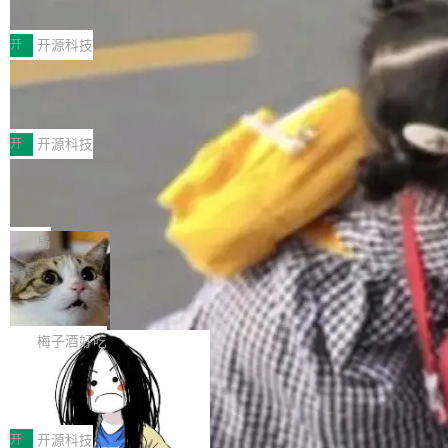
典型案例
计算节点间多种内存类型的高性能通信。 UCL-
近日，工信部科技司公示《2025人工智能应用典
MPComm将作为一种传输引擎接入Mooncake T
型案例入选名单》，深信服“面向企业研发场景的
开
开源科技
ENT，实现零拷贝传输性能提升30%、非零拷贝
开源 AI 编程平台 CoStrict 应用”凭借卓越的技术
传输性能最高提升5倍。UCL-MPComm底层基
深信服AI算力网关入选工信部人工智能
创新与落地成效成功入选。 全链路私有化部署，
应用典型案例！
于自研UCL-Engine通信引擎，后续腾讯网平将
助力企业AI研发安全落地 当前，越来越多企业已
前不久，工业和信息化部正式发布《2025年人工
持续开源更多基于UCL-Engine的高性能通信组
经开始引入 AI Coding 工具，通过调用公有云模
智能应用典型案例名单》，集中展示人工智能在
开
开源科技
件。 腾讯网平团队在UCL-MPComm中实现了一
型或企业内部部署模型提升研发效率。但随着 AI
各领域的应用成果，覆盖技术底座、行业赋能、
个独立于业务线程的全局通信引擎（Engine），
Jeff Dean 离开 Google：一个时代的结
Coding 从个人辅助工具逐步走向团队级、组织
产品应用、支撑保障、专题等五大方向。深信服
并实...
束，一个实验室的开始
级应用，企业在规模化落地过程中，对安全性、
AI算力网关（AI创新平台）成功入选！ 随着各行
Google 员工编号 20。MapReduce 作者之一。
可控性和代码质量提出了更高要求。 首先是数据
各业的Agent走向规模化建设，算力构成形态逐
Bigtable 作者之一。TensorFlow 的作者之一。
局
安全与合规要求。对于大多数普通研发场景，公
渐丰富，用户关注的重点也在发生变化：不只是
Gemini 的架构师。Google 首席科学家。 Jeff D
有云模型能够满足快速试用和效率提升的需求。
🔥 SolonCode v2026.8.4 发布：界面
让AI用起来，还要进一步看清混合算力时代下，
ean 在 Google 工作了 27 年后，宣布离职。 他
但对于金融、能源、医疗等对数据安全要求较...
字体可调、22 种语言、记忆搜索增强
Token花在哪里、算力是否被充分利用，以及持
不是一个人走。一同离开的还有 Sanjay Ghema
打开终端就能上岗的全中文编码智能体，这一轮
续增长的AI成本该如何优化。 深信服AI算力网关
wat（Google 员工编号 23，Jeff Dean 二十多
把「看得清、用母语、记得住」三件事一次补
梅子酒好吃
正是围绕这些实际问题，从Token治理和成本治
年的编程搭档，MapReduce 和 Bigtable 的共同
齐。 SolonCode 是什么 SolonCode 是杭州无
理两个方面，让用户的每一份算力都看得清、管
作者）、Quoc Le（Google 大脑核心成员，Se
让“代码语义理解”深度释放AI Coding
耳科技研发的企业级终端编码智能体——一位全
得住、用得稳、省得下、更安全！ 一、从现在开
价值潜能：华为云码道（CodeArts）
q2Seq 和 DocAI 的共同发明人）以及 Oriol Vin
中文驱动的数字员工，自主理解需求、规划步
一、代码仓深度理解技术的作用与价值 在软件工
始，Token使用一目...
代码仓技术解析
yals（Gemini 联合负责人，AlphaSta...
骤、编写代码。不挑模型、不挑平台，curl 一行
程实践中，代码仓是企业核心知识资产的主要载
开
开源科技