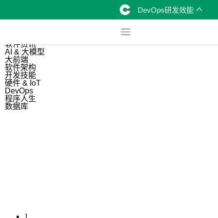
DevOps研发效能
综合
开源资讯
软件资讯
AI & 大模型
大前端
软件架构
开发技能
硬件 & IoT
DevOps
程序人生
数据库
1