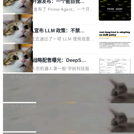
（OHDD：OpenHarmony Hardware Develope
Prime Agent 开源发布：一个能自我改
障无法工作。Pages、Copilot code review、C
进的编程 Agent，ARC-AGI 3 超越人类
r Day）将在杭州启航。活动面向智能硬件产业
opilot coding agent 全部受影响。从检测到完全
Prime Intellect 发布了 Prime Agent，一个开源
专家基线
链企业和开发者，邀请行业专家与资深技术顾
恢复，大约 12 小时。 这是 2026 年 8 月的第六
的编程 Agent Harness，核心设计围绕两个抽
局
问，围绕开源鸿蒙技术能力、设备适配、芯片适
起事故，其中四起与 AI/Copilot 服务相关。 Git
象：Recursive Language Model（RLM）和 C
配、功耗与稳定性调优、兼容性测评及统一互联
Hub 员工 kdaigle 在 HN 讨论中贴出了一组数
Rust 项目团队宣布 LLM 政策：不禁
ontinual Harness。在 ARC-AGI 3 基准测试
等内容展开系统讲解和实战交流，帮助企业进一
止，但你要承认哪些代码不是你写的
据：2025 年全年 10 亿次 commit。现在，每周
上，Prime Agent + Opus 5 的组合达到了 95.
Rust 语言项目正式通过了一项 LLM 使用政策，
步了解开源鸿蒙在智能...
2.75 亿次，全年预计 140 亿次。GitHub...
5% RHAE Best@1，超过了 ARC 报告的人类专
覆盖 rust-lang/rust 单一仓库的代码贡献。这不
局
家基线 95.4%。 不是又一个 coding agent 包装
是项目级别的官方立场，目前由五个团队采纳，
器 Prime Agent 的架构和市面上大多数 coding
宇树科技 IPO 战略配售曝光：DeepSe
但它可能是主流开源项目中关于 AI 辅助贡献最
ek 获配 93.3 万股，锁定 36 个月
agent 有本质区别。大多数 agent harness 的设
细致的一份规则。 政策的核心只有一句话：LLM
8月6日晚间，“人形机器人第一股”宇树科技股份
计是基于早期模型的能力—...
可以用来分析、提炼、审阅、建议，但不能用来
有限公司披露IPO发行价格及战略配售结果，杭
白开水不加糖
创作。 具体来说，LLM 生成的代码可以提交，
州深度求索人工智能基础技术研究有限公司（De
但必须满足五个条件：预先安排、非关键、高质
Docker 29.7.2 发布
epSeek）获配93.3399万股，按150.8元/股发行
量、充分测试、充分审查，并且必须披露。LLM
价格计算，认购金额约1.41亿元，股份锁定期为
Docker 29.7.2 现已发布，具体更新内容如下：
不得生成涉及安全性的关键变更，除非作者本身
36个月。 公告显示，本次宇树科技战略配售对
Bug fixes and enhancements 修复多次传递同
白开水不加糖
就是领域专家。即使如此，政策也"强烈不建
象主要包括长期投资机构、与公司业务具有战略
一环境变量时，docker service create和docker
议"这么做。 对于不披露的情况，审核者可以直
Apache Fluss 毕业成为顶级项目
合作关系或长期合作愿景的大型企业、科创板保
service update会发生 panic 的问题。docker/cl
接关闭 PR，无需解释。 政策作者 Jynn Ne...
荐人跟投子公司，以及公司高级管理人员和核心
i#7145 修复了 Docker Engine 29.7.0 中引入的
今年 7 月，Apache Fluss 的毕业提案在 Apach
员工参与设立的专项资产管理计划。其中，Dee