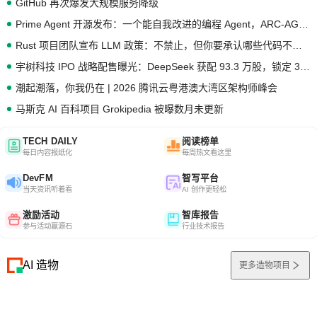
GitHub 再次爆发大规模服务降级
Prime Agent 开源发布：一个能自我改进的编程 Agent，ARC-AGI 3 超越人类专家基线
Rust 项目团队宣布 LLM 政策：不禁止，但你要承认哪些代码不是你写的
宇树科技 IPO 战略配售曝光：DeepSeek 获配 93.3 万股，锁定 36 个月
潮起潮落，你我仍在 | 2026 腾讯云粤港澳大湾区架构师峰会
马斯克 AI 百科项目 Grokipedia 被曝数月未更新
TECH DAILY
阅读榜单
每日内容报纸化
每周热文看这里
DevFM
智写平台
当天资讯听着看
AI 创作更轻松
激励活动
智库报告
参与活动赢源石
行业技术报告
AI 造物
更多造物项目