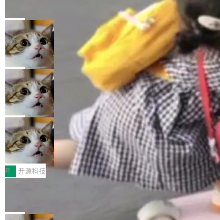
的帖子在 Reddit 火了
式”为主题，直面AI从实验室走向规模化产业落地
有一种东西，一旦用过就回不去了。Alex Fedos
的核心质量命题。会上，《2026智能研发生产力
eev 管它叫"软件设计的基石"。 他说的东西不新
局
工具选型手册》发布，Testin云测的Testin XAge
鲜——代数数据类型（ADT），尤其是和类型
nt智能测试系统入选AI测试领域代表产品。对CI
Cloudflare 开源内部企业 AI 平台 Clou
（sum type）。但他说清楚了一件事：这不是类
dflare OS
O而言，这提示了一个转变：AI测试正在从效率
型系统的学术体操，是日常编码的思维方式。 文
Cloudflare 发布了一个开源项目 Cloudflare O
工具升级为企业的质量基础设施。 CIO面对的新
章从一个简单的例子切入。一个网站的深色主题
S。如果你只看官方博客，你会觉得这是又一
局
现实 过去两年，CIO们的焦虑清单上多了两项：
设置，如果用布尔值 + 可空字段来表示——bool
个"AI 知识库 + 聊天机器人"——每个大厂都在
一是如何让大模型和智能体应用安全地从PoC走
ean 表示是否可切换，nullable 的默认模式、浅
Deno 团队开源 Celld，可自托管的分
做，没什么新鲜的。 但 Kenton Varda 在 Twitte
向生产，二是如何让测试团队跟得上AI应用...
布式 Durable Objects
色方案、深色方案——会产生大量无意义的组
r 上把事情说清楚了： 今天我们发布了 Cloudfla
Ryan Dahl 领导的 Deno 团队推出了最新开源项
合。方案缺了、配置冲突了、全 null 了。要知道
re OS，一个带连接器的聊天机器人，跟其他所
目 Celld，一个能在自己机器上运行 Cloudflare
局
哪些组合有效，作者说，你得靠"文档、校验、或
有科技公司做的一样。只不过，实际上它不一
Workers 和 Durable Objects 的守护进程。 设
者部落知识"。 换个写法。Rust 的 enum，两个
鲁大师7月新机性能/流畅/AI榜：vivo夺
样。这是 Sandstorm.io 的重制版，我十年前的
计思路很直接：每个对象是一个独立的 SQLite
变体：Switchable...
性能、流畅双第一，三星Galaxy Z系列
那个创业公司。不同的是，这次它构建在 Cloudf
数据库，按名称寻址，复制到你自己的 S3 兼容
2026年7月的手机市场，由于存储等硬件成本暴
新折叠缺席
lare Workers 上——我花了九年时间搭建的平台
存储库里。节点之间只通过这个存储库协调——
增，手机厂商的日子也不好过啊，新机速度明显
开
开源科技
——并且深度集成了 AI。这基本上是我十年秘密
没有控制平面，没有共识协议。每个对象自带一
放缓，因此硝烟味淡了许多。新机参数规格除开
计划的顶峰。 十年前，Ken...
Zed 推出 DeltaDB，一个记录 commit
个小型数据库，应用天然按分片构建，单个数据
高价的三星折叠（三星Galaxy Z Fold8 Ultra / Z
之间所有操作的版本控制系统
库的竞争和爆炸半径问题在设计层面就被消除
Fold8 / Z Flip8）外，其余要么是中低端机器，
Zed 编辑器团队发布了新项目——DeltaDB，一
了。 闲置的 cell 会休眠到几乎不占资源。当 cel
例如iQOO Z11i、REDMI Note 17、REDMI No
个在 git commit 之间记录每一次编辑操作的版
局