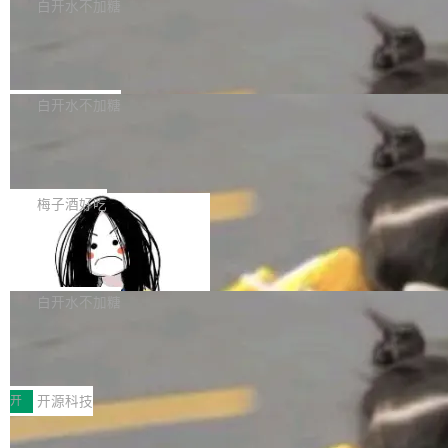
一个回归问题，该问题导致拉取镜像时会拒绝包
e 孵化器项目管理委员会（IPMC）投票中获得
白开水不加糖
pSeek作为与宇树科技具备战略合作关系的企
含绝对 hardlink 目标的镜像（此类镜像由某些镜
全票通过，随后获 Apache 软件基金会董事会批
业，获配股份数量占本次发行数量的2.31%。 除
马斯克 AI 百科项目 Grokipedia 被曝数
像构建工具生成）。moby/moby#53305 修复了
准。今天，Apache 软件基金会正式宣布 Apach
DeepSeek外，腾讯旗下上海启善投资有限公司
月未更新
Docker Engine 29.7.0 中引入的一个回归问
e Fluss 孵化毕业，成为 Apache 顶级项目（TL
埃隆·马斯克推出的AI百科项目 Grokipedia 被曝
获配9...
题，该问题可能导致在旧版 Linux 内核...
P）！这一里程碑不仅标志着 Fluss 迈入新的发
长期停止内容更新，未能实现其作为“AI版维基百
白开水不加糖
展阶段，也将进一步推动流式存储、实时湖仓与
科”替代品的目标。 据 Lawfare 最新调查，自今
AI 数据基础加速融合，为实时数据基础设施的发
Solon I18n：三种解析器，零样板代码
年4月以来，Grokipedia 页面更新功能基本停
展开启新的篇章。
滞，过去三个月内没有任何条目完成更新，用户
如果你在 Spring Boot 里做过国际化，流程大概
提交的编辑请求也长期处于待处理状态。 Groki
是这样的：配 MessageSource 的 Bean、写 R
梅子酒好吃
pedia 于去年底上线，定位为由人工智能生成内
eloadableResourceBundleMessageSource、
容的百科平台，被马斯克视为传统众包百科网站
Apache Doris 4.1 全面增强 Iceberg：
声明 LocaleResolver、注册 LocaleChangeInt
支持 UPDATE、MERGE INTO 与 Iceb
维基百科的替代方案。Lawfare 调查发现，无论
erceptor…五六步之后才能看到第一行翻译文
Apache Doris 4.1 要补齐的，正是缺失的那一
erg V3
热门页面还是低关注度页面，均未出现近期更
本。 Solon 换了个方式。整个 i18n 模块围绕三
半。在已有查询能力的基础上，Doris 进一步支
白开水不加糖
新，相关问题并非局限于特定领域，而是在不同
个解析器、一个注解、一个工具类展开——没有
持了 UPDATE、DELETE、MERGE INTO 等数
主题和访问量页面中普遍存在。 调查人员最初认
XML、没有拦截器注册、没有样板配置。 资源
Testin XAgent：CIO智能测试落地指南
据修改操作、完整的表结构管理与分区演进，以
为，Grokipedia可能只是限...
文件的约定 把文件放到 resources/i18n/ 下： r
及 rewrite_data_files、expire_snapshots 等日
7月30日，TiD2026质量竞争力大会在北京中关
esources/i18n/messages.properties ...
常维护操作，并完整支持 Iceberg V3 格式。
村国家自主创新示范区会议中心开幕。本届大会
开
开源科技
由中关村智联软件服务业质量创新联盟主办，以
让非法状态不可表示：一篇关于 ADT
“智构可信·质创未来——AI原生时代的质量新范