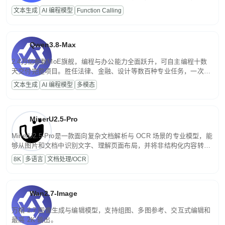
高并发、轻量化任务，适合日常对话、内容创作、基础 RAG、批量
文本生成
AI 编程模型
Function Calling
文案处理等普惠刚需场景。
Qwen3.8-Max
2.4万亿参数MoE旗舰，编程与办公能力全面跃升，可自主编程十数
天交付完整项目。胜任法律、金融、设计等数百种专业任务，一次对
话端到端交付生产级成果。原生视觉理解贯穿规划、执行与验证全流
文本生成
AI 编程模型
多模态
程，支持超长文档与长视频的深度语义解析。长程任务中自主规划与
闭环迭代，持续进化。
MinerU2.5-Pro
MinerU2.5-Pro是一款面向复杂文档解析与 OCR 场景的专业模型，能
够从图片和文档中识别文字、理解页面布局，并将非结构化内容转换
为便于存储、检索和二次处理的结构化结果。
8K
多语言
文档处理/OCR
Wan2.7-Image
万相 2.7 图像生成与编辑模型，支持组图、多图参考、交互式编辑和
最高 2K 输出。