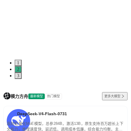
1
2
3
模力方舟
最新模型
热门模型
更多大模型
DeepSeek-V4-Flash-0731
高效轻量化MoE模型，总参284B，激活13B，原生支持百万超长上下
文能力。推理速度快、延迟低、调用成本低廉，综合能力均衡，主打