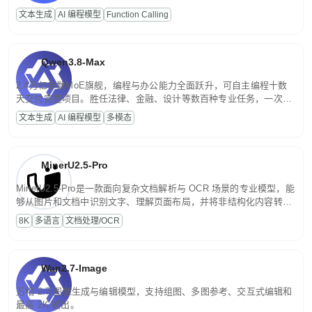
高并发、轻量化任务，适合日常对话、内容创作、基础 RAG、批量
文本生成
AI 编程模型
Function Calling
文案处理等普惠刚需场景。
Qwen3.8-Max
2.4万亿参数MoE旗舰，编程与办公能力全面跃升，可自主编程十数
天交付完整项目。胜任法律、金融、设计等数百种专业任务，一次对
话端到端交付生产级成果。原生视觉理解贯穿规划、执行与验证全流
文本生成
AI 编程模型
多模态
程，支持超长文档与长视频的深度语义解析。长程任务中自主规划与
闭环迭代，持续进化。
MinerU2.5-Pro
MinerU2.5-Pro是一款面向复杂文档解析与 OCR 场景的专业模型，能
够从图片和文档中识别文字、理解页面布局，并将非结构化内容转换
为便于存储、检索和二次处理的结构化结果。
8K
多语言
文档处理/OCR
Wan2.7-Image
万相 2.7 图像生成与编辑模型，支持组图、多图参考、交互式编辑和
最高 2K 输出。