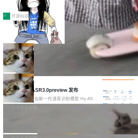
得住、用得稳、省得下、更安全！ 一、从现在开
价值潜能：华为云码道（CodeArts）
q2Seq 和 DocAI 的共同发明人）以及 Oriol Vin
中文驱动的数字员工，自主理解需求、规划步
一、代码仓深度理解技术的作用与价值 在软件工
始，Token使用一目...
代码仓技术解析
yals（Gemini 联合负责人，AlphaSta...
骤、编写代码。不挑模型、不挑平台，curl 一行
程实践中，代码仓是企业核心知识资产的主要载
开
开源科技
装完即用。 开源地址：Gitee · GitCode · GitHu
体。企业级代码仓库通常包含数十万乃至数百万
b 安装 支持 Java 8+（8~26）、macOS / Linu
一条“删库”命令跑 17 小时，算法工程
个文件，其规模远超单次模型调用可承载的上下
师删光 89TB 数据只为干私活
x / Windows / Harmony PC。 # macOS / Linu
文窗口。随着项目规模的持续扩张与代码历史的
最高人民检察院8月4日公布了一起案件：北京一
x / Harmony PC curl -fsSL https://solon.noea
不断累积，代码仓中的模块关系、接口契约、业
名90后算法工程师王某，为了给自己接的私活腾
局
r.org/solon...
务逻辑等关键信息往往分散于数十乃至数百个文
服务器空间，删光了公司AI游戏部门的全部核心
件之中，形成高度复杂的知识关联网络。传统的
Cloudflare 分享推理优化实践：KV ca
数据。 王某2024年1月入职东城区某科技公司AI
che 量化 + 权重压缩，吞吐量提升 4
代码检索手段（如关键词匹配、目录遍历）仅能
短剧部门，有互联网大厂背景。在公司内部架构
Kimi 和 GLM 是当前最强的大模型系列之一，但
1%，成本降 30%
在语法层面完成文本定位，难以触及代码的语义
调整期间，部门三次通知全员将数据从A集群迁
它们有一个共同的问题：太吃显存了。月之暗面
局
内涵与结构关联，导致开发者使用代码智能体在
移到B集群，王某都回复了"收到"。 他没有迁移
的 Kimi K 系列和智谱的 GLM 都是长上下文、M
理解大规模代码仓时面临显著"代码仓理解"瓶
腾讯混元 Hy ASR3.0preview 发布
数据。2024年9月3日下午4点，他使用此前登录
oE 架构的大模型，好用到让人上瘾，但 GPU 显
颈。 代码仓深度理解服务（以下简称" CodeBas
的账号密码进入A集群，输入了一条被程序员圈
存永远不够用。 Cloudflare 的 Workers AI 团队
腾讯混元正式推出新一代语音识别模型 Hy ASR
e深度理解服务"）是华为云码道（CodeA...
称为"删库跑路"的命令——最高管理员权限、无
一直在跑这些模型的推理。他们在官方博客上发
3.0preview。基于最新一代大语言模型 Hy3 的
白开水不加糖
需确认、强制递归删除。17个小时后，运维人员
了一篇技术文章，详细拆解了三种让大模型在 G
语言理解能力，以及融合了高精度语音识别与深
发现异常并中止进程时，89TB数据已经没了。
Pale Moon 34.3.2 发布，苍月浏览器
PU 上跑得更省、更快的技术手段——KV cache
度语义理解能力，实现了语音识别能力的全面升
删掉的是AI游戏部门的全部开发文件，包括公司
量化、模型权重压缩、以及共享 KV cache 的完
级。 根据介绍，Hy ASR3.0preview 目标在于：
Pale Moon 34.3.2 现已发布，这是一个安全更
自研的多个文生3D和...
整性保护。效果是：吞吐量提升 41%，每 token
让语音识别不再只是听清，而是真正听懂。通过
新和少量网页兼容性修复版本。 Changes/fixe
白开水不加糖