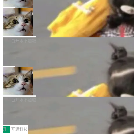
只为金钱，不为使命
1，U1.5-Lite-Preview 在以下方向上带来了显著
tl 是一个 Ubuntu 专有的包，它和它的依赖项都
顶级 AI 研究员在两家公司之间来回跳，中间只
提升： 原生支持4K图像生成； 更精细的局部纹
是 Ubuntu 专有的，不会用在其他发行版上。」
隔了几天。 Lilian Weng 上周刚宣布因健康原因
局
理、细节与真实世界质感； 更准确的中英文文字
所以 deb 版本的受众实际上为零。既然只有 Ub
离开 Thinking Machines Lab，说自己作为联合
生成与复杂版式组织； 更稳定的图...
FFmpeg 9.0 发布
untu 用户在用，那用 snap 打包就没什么可纠结
创始人的角色「太累了」。几天后，The Inform
的。 从 deb 到 snap 的迁移路径 hwctl 是 rust-
ation 就曝出她将重回 OpenAI，负责递归自我
FFmpeg 9.0 现已发布，包含多项改进。官方更
hwlib 硬件 API 库的一部分，命令行工具负责查
改进方向的研究。她是 Thinking Machines 过
新日志列出的 9.0 版本主要更新内容如下： 扩
白开水不加糖
询 Ubuntu 的硬件认证数据库。...
去一年内第四个离开的联合创始人。 这家由前
展 AMF 色彩转换器 (vf_vpp_amf) 的 HDR 功能
DeepSeek V4 Flash 单日消耗 8 万亿 t
OpenAI CTO Mira Murati 创立的公司，连创始
MP4 muxer 中支持 LCEVC 音轨复用 Playdate
okens 登顶热搜
团队都留不住。 但 Thinking Machines 不是唯
视频编码器和多路复用器 添加 v360_vulkan filt
8 万亿 tokens。一天。一家公司的消耗。 Open
一在人才争夺战中失血的公司。六月，Google
er HE-AAC 960 解码 (DAB+) transpose_cuda
Code 在 X 上发帖：「DeepSeek Flash did 8T
局
连失两员大将：Noam Shazeer 去了 Op...
filter 添加 AMF Frame Rate Converter (vf_frc
tokens on August 1st. 5T of free usage + 3T
_amf) filter SMPTE 2094-50 元数据支持和直
NetBSD 11.0 正式发布
on OpenCode Go.」79.8 万次浏览，连带着 #
通 ProRes RAW VideoToolbox 硬件加速器 AP
DeepSeek一天消耗了8万亿# 上了微博热搜——
NetBSD 11.0 现已正式发布，这是 NetBSD 操
V ...
注意这是 OpenCode 一家的消耗。 OpenCode
作系统的第十八个主要版本。 自 NetBSD 10.1
白开水不加糖
是 Anomaly 出品的 AI 编程工具，套餐 10 美元/
以来的变化 更新亮点： 新增对 RISC-V 处理器
月。用户交了 10 美元，就能用 DeepSeek Flas
2026 ChinaJoy鸿蒙游戏增长臻享会举
架构的支持。NetBSD 11.0 是首个支持 64 位 R
办，鲸鸿动能系统呈现游戏行业解决方
h 随便写代码，按网友说法：「怎么使劲用也用
ISC-V 平台的稳定版本，涵盖一系列基于 StarFi
8月1日，2026 ChinaJoy期间，鸿蒙游戏增长臻
案
不完。」5T 来自免费额度，3T 来自 Go...
ve JH71XX 的设备，例如 VisionFive 2、PINE
享会在上海举办。鸿蒙生态的全场景智慧营销平
开
开源科技