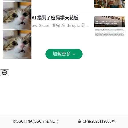
和 Gluon 两种 GPU 编程语言，重写了生产环境
全部反超。Terminal Bench 2.1 从 61.8 涨到 8
波存在感，今天 H3 来了——一款全模态生成模
局
的 GPU 内核，找出了哪...
2.7，DeepSWE 从 7.3 涨到 54.4，DSBench-F
型，而且承诺几天内开源权重。 先看能力边界。
ullStack 从 37.0 涨到 68.7。不说别的，一个 Fl
Anthropic 的 AI 摸到了密码学天花板
H3 接受文本、图像、视频、声音任意组合作为
ash 型号干翻了三个月前代表最高水平的 Pro 预
输入（它叫多模态上下文），输出带原生双声道
密码学家 Matthew Green 看完 Anthropic 最新
览版，这件事本身就够说明后训练的威力了。 跟
音频的视频，最高 15 秒 2K 分辨率。举个例
的密码分析成果后，写了篇博客。标题很克制：
局
它一起来的还有两...
子：扔进去一段参考视频（取它的希区柯克运
「一些想法」，但内容不克制。 先说 Anthropic
镜）、一张人物图片、一段歌声录音，用自然语
做了什么。他们让未发布的 Claude Mythos 模
言告诉模型你要什么——H3 自己搞定剩下的。
型去跑密码分析，出了两个结果：一个攻击了后
加载更多
这个"自己搞定"说起来轻巧，背后的训练范式变
量子签名方案 HAWK，另一个是对缩减轮次 AE
化不小。 MiniMax 之前做过两代视频模型（Hail
S 的改进攻击。 HAWK 这个结果，用 Green 的
uo 01 和 02），每一代都是按任务拆分的专家
话说，「可能直接杀死了一个正在认真考虑标准
模型：文生图一个、图编辑一个、主体参考一
化的密码方案。」 而且用的不是什么新武器。G
个、...
reen 反复强调这一点：AI 没有发明新的数学。
它做的是把已知工具——那些密码学家早就握在
手里的锤子和扳手——组合得比人类更彻底。他
引用了 Cl...
©OSCHINA(OSChina.NET)
京ICP备2025119063号