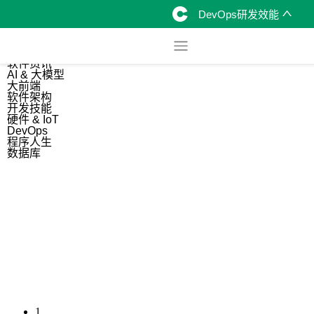
DevOps研发效能
综合
开源资讯
软件资讯
AI & 大模型
大前端
软件架构
开发技能
硬件 & IoT
DevOps
程序人生
数据库
1