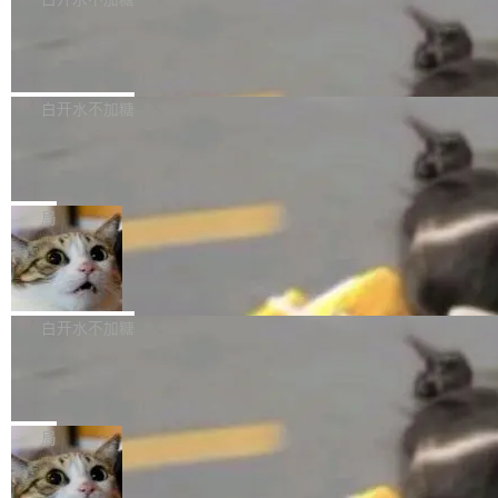
成本降低 30%，精度不变。 FP8 省的不仅是显
先理解你的语境和意图，再把准确的文字直接给
s： 实现了URL.Parse()便捷功能 对浏览器内部
存 KV cache 是推理时最吃显...
到你。从“逐字转写、单点优化”演进为“理解语
PostgreSQL 18/19 新特性深度解读
函数添加了多项边界检查，以避免潜在的越界访
境、兼容场景、一键直出”。 Hy ASR 3.0 previe
问、下溢和溢出。（DiD） 修复了加载和解析内
演讲者分享了一个有趣的实践：面对 PG 18 已
w 不要求标准普通话，方言识别覆盖粤语、吴语
容提供的字体时出现的几个问题 为避免音频加
发布的 Release Notes，他利用 AI 工具（如 Co
白开水不加糖
等 10 大方言片区和 20 余个二级小片区。在开
载、处理和播放过程中可能出现的一系列错误，
pilot）对数千条 commit 日志进行自动分析，先
源评测集中，Hy ASR 3.0 preview 在多语种的
对音频采样频率设定了下限 采样率低于 8kHz
慕尼黑市政府为全职开源项目维护者提
让模型总结出三十余条潜在特性，再逐条要求生
WER（...
供资助
（通常被认为是 "telephone"/"walkie-talkie" 音
成详细解释和代码校验，最终筛选出对用户体感
"在过去大约 10 年的大部分时间里，libexpat 的
质的最低采样率）的音频格式将被拒绝 修复了 C
最强的若干项。对于尚未正式发版的 PG 19，则
维护工作一直与我的日常工作、家务、社交生活
局
SS 圆角虚线样式中可能存在的问题 如果表单中
通过拉取过去一年内（从 PG 18 Beta1 时间点
和休闲娱乐竞争时间。" 这是 libexpat 维护者 S
的图像元素不在同一个子树中，则它们将不再关
至今）的所有 commit，同样交由 AI 分析提炼。
Firefox 153.0.3 发布
ebastian Pipping 写在博客里的话。8 月 4 日，
联 加...
经过人工复核，准确度令人满意。这一方法也为
他宣布了一个新消息：从 2026 年 8 月 1 日起，
Firefox 153.0.3 现已发布，具体更新内容如
社区爱好者提供了高效跟踪新版本的思路。
他可以全职维护 libexpat 了，最长 6 个月。发
下： New Smart Window 包含多项增强功能：
白开水不加糖
工资的是慕尼黑市政府。 libexpat 是一个 C99
<ul> <li>现在建议列表会显示更多结果，方便用
编写的流式 XML 解析器，MIT 许可证。和 libx
Cloudflare Computer 开源：你的 Age
户查找历史记录和切换到已打开的标签页。（<a
nt 需要一台电脑，而不是一个容器
ml2 一样，它是世界上使用最广泛的 XML 解析
href="https://bugzilla.mozilla.org/show_bug.c
Cloudflare 开源了名为 @cloudflare/computer
库之一。你的操作系统、浏览器、无数的基础设
gi?id=2019042">Bug&nbsp;2019042</a>）</l
的 npm 包。项目的核心论点是：容器不适合 Ag
局
施软件，很可能都在用它。而过去十年，维护它
i> <li>现在，助手可以直接使用 Exa 的网络搜索
ent 计算。真正适合的，是 Isolate。 Cloudflare
的人一直在用业余...
结果回答问题，而无需将问题转交给搜索引擎。
OpenAI 公开邮件和聊天记录回应苹果
工程师在这件事上没什么可谦虚的——他们用 W