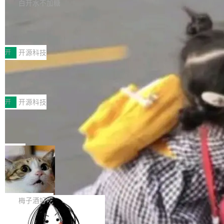
库，并将作为transport接入Mooncake TENT。
白开水不加糖
台 agent...
该通信库针对AI Memory池化场景的数据传输需
CoStrict入选工信部2025人工智能应用
求进行了深度优化，能够实现数据中心内大规模
典型案例
计算节点间多种内存类型的高性能通信。 UCL-
近日，工信部科技司公示《2025人工智能应用典
MPComm将作为一种传输引擎接入Mooncake T
型案例入选名单》，深信服“面向企业研发场景的
开
开源科技
ENT，实现零拷贝传输性能提升30%、非零拷贝
开源 AI 编程平台 CoStrict 应用”凭借卓越的技术
传输性能最高提升5倍。UCL-MPComm底层基
深信服AI算力网关入选工信部人工智能
创新与落地成效成功入选。 全链路私有化部署，
应用典型案例！
于自研UCL-Engine通信引擎，后续腾讯网平将
助力企业AI研发安全落地 当前，越来越多企业已
前不久，工业和信息化部正式发布《2025年人工
持续开源更多基于UCL-Engine的高性能通信组
经开始引入 AI Coding 工具，通过调用公有云模
智能应用典型案例名单》，集中展示人工智能在
开
开源科技
件。 腾讯网平团队在UCL-MPComm中实现了一
型或企业内部部署模型提升研发效率。但随着 AI
各领域的应用成果，覆盖技术底座、行业赋能、
个独立于业务线程的全局通信引擎（Engine），
Coding 从个人辅助工具逐步走向团队级、组织
Jeff Dean 离开 Google：一个时代的结
产品应用、支撑保障、专题等五大方向。深信服
并实...
束，一个实验室的开始
级应用，企业在规模化落地过程中，对安全性、
AI算力网关（AI创新平台）成功入选！ 随着各行
Google 员工编号 20。MapReduce 作者之一。
可控性和代码质量提出了更高要求。 首先是数据
各业的Agent走向规模化建设，算力构成形态逐
Bigtable 作者之一。TensorFlow 的作者之一。
局
安全与合规要求。对于大多数普通研发场景，公
渐丰富，用户关注的重点也在发生变化：不只是
Gemini 的架构师。Google 首席科学家。 Jeff D
有云模型能够满足快速试用和效率提升的需求。
让AI用起来，还要进一步看清混合算力时代下，
🔥 SolonCode v2026.8.4 发布：界面
ean 在 Google 工作了 27 年后，宣布离职。 他
但对于金融、能源、医疗等对数据安全要求较...
字体可调、22 种语言、记忆搜索增强
Token花在哪里、算力是否被充分利用，以及持
不是一个人走。一同离开的还有 Sanjay Ghema
打开终端就能上岗的全中文编码智能体，这一轮
续增长的AI成本该如何优化。 深信服AI算力网关
wat（Google 员工编号 23，Jeff Dean 二十多
把「看得清、用母语、记得住」三件事一次补
梅子酒好吃
正是围绕这些实际问题，从Token治理和成本治
年的编程搭档，MapReduce 和 Bigtable 的共同
齐。 SolonCode 是什么 SolonCode 是杭州无
理两个方面，让用户的每一份算力都看得清、管
作者）、Quoc Le（Google 大脑核心成员，Se
让“代码语义理解”深度释放AI Coding
耳科技研发的企业级终端编码智能体——一位全