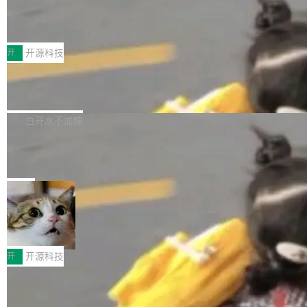
marks，用最新 Xcode 在最新 macOS 上构建
传音TEX AI语音算法团队斩获MLC-SL
yle="margin-left:0; margin-right:0"> <li><span
M 2026国际挑战赛Task 1亚军
运行，出来的效果是坏的——侧边栏按钮大小不
style="color:#000000">现在可以通过键盘访问
近日，在国际语音领域顶级会议INTERSPEECH
一，界面错位。他说这个问题"两年前就发现了，
AI 聊天功能（添加了一些快捷键）</span></li>
2026卫星活动——第二届多语种对话语音语言模
开
开源科技
至今没变"。 数据流方面，Manshin 指出 SwiftU
<li><span style="color:#000000">新增了始终
型挑战赛 （Multilingual Conversational Speec
I 的属性包装器演进史...
在新 SQL 控制台中打开 AI 生成的脚本的功能</
Qwen3.8-Max 发布，下周开源 Qwen3.
h Language Model Challenge，MLC-SLM）T
8-27B
span></li> <li><span style="color:#000000...
ask 1赛道中，传音TEX AI中心语音算法团队以
千问大模型宣布正式推出 Qwen 家族迄今最强大
自主研发的说话人归属多语种自动语音识别系统
的模型 Qwen3.8-Max，也是其首个 Max 规模
白开水不加糖
取得tcpMER 15.41%的成绩，在全球110支参赛
的开源权重模型。Qwen3.8-Max 的模型权重预
队伍中位列第二。此次突破展现了传音在多语种
MiniMax H3 开源：33B 全模态模型，
计将于开源，彼时也将同步开源 Qwen3.8-27B
一个视觉语言模型只够当它的编码器
语音识别、说话人日志、时间对齐与长音频工程
模型。 根据介绍，Qwen3.8-Max 基于 Qwen 3.
MiniMax 今天开源了 H3，一个 33B 参数的全模
化系统等关键方向的系统性技术实力。 本届赛事
5 的架构基础构建，参数规模扩展至 2.4 万亿，
态生成模型，能生成带原生立体声的 2K 视频。
局
聚焦多语言对话语音模型面临的关键技术挑战，
激活参数95B，支持100万上下文Tokens，在编
没有发布会，没有预告，直接扔了篇文章出来，
共吸引来自全球工业界与学术界的1...
程、办公、科研以及长周期任务等方面实现了全
DeepSeek-V4-Flash正式版API上线超
权重已经上传至 Hugging Face。 去年国内的视
算互联网
面提升。它不仅能应对更具挑战性的问题，还能
频生成模型还在追 Runway 和 Pika 的参数，今
近日，DeepSeek-V4-Flash 正式版 API 开启公
更可靠地端到端完成复杂任务，输出值得信赖的
天 MiniMax H3 从架构到许可都摆上台面了。一
开测试。国家超算互联网正式上线 DeepSeek-V
开
开源科技
成果。 全球开发者都可通过千问 AI 平台获得 Q
个模型，三个模块，两个开源。 H3 由三个模块
4-Flash 正式版（DeepSeek-V4-Flash-0731）
wen3.8 的 API 服务：国内每百万 Tok...
组成：H3-Context-IR 负责多模态指令理解和编
Docker 29.7.1 发布
模型 API 调用服务和模型文件。 DeepSeek-V4-
排（闭源，提供 API）；H3-Base 是核心生成模
Flash-0731 经过大量后训练工作，智能体能力
Docker 29.7.1 现已发布，具体更新内容如下：