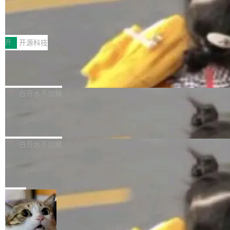
64 STAR64，以及 QEMU。 增强了对 POSIX.1
台鲸鸿动能协同华为游戏中心，面向游戏行业开
-2024 和 C23 编程接口标准的兼容性。 compat
技嘉X3D系列再添新成员 B850 AORU
发者及生态伙伴，系统呈现了平台在游戏领域的
S ELITE X3D主板强化性能体验
_linux(8) 增强了对 Linux 系统调用的支持，包
完整能力版图——从IAP高价值用户的全周期经
面向AMD Ryzen X3D处理器玩家，技嘉X3D系
括 epoll（围绕 kqueue 实现）、POSIX 消息队
营、到IAA游戏的“买变一体”正循环、再到联运与
列主板阵容迎来新成员——B850 AORUS ELITE
开
开源科技
列、...
广告协同的全链路经营闭环，以及面向全球市场
X3D。作为面向主流高性能平台打造的全新主板
的出海增长布局。 华为终端云业务商业化销售负
Zadig v5.0 发布：AI 发布专员与 AI 审
产品，B850 AORUS ELITE X3D延续技嘉在X3
查专员上线
责人在开场致辞中表示，游戏开发者的核心诉求
D平台优化上的技术积累，旨在为游戏玩家带来
我们团队这几天最大的卡点不是 AI 写得不够
已不再是“多一个投放渠道”，而是一套能够持续
更稳定、更高效的装机选择。 B850 AORUS ELI
好，是 AI 写得太好了。 好到审查排期从两天的
白开水不加糖
驱动增长的体系。截至目前，搭载HarmonyOS
TE X3D基于AMD AM5平台打造，支持AMD Ry
活儿拖成了五天。PR 一堆起来没人敢合，发布
6的终端设备已突破7000万台，注册开发者数量
zen 9000/8000/7000系列处理器，并针对X3D
Dgraph v25.4.0 发布，具有图形后端的
窗口推了又推。好到合进 main 分支的代码，我
已突破 1100 万。随着鸿蒙生态汇聚越来越多的
原生 GraphQL 数据库
处理器特性进行平台级优化。其搭载X3D鸡血模
们自己都没看完。 这事不是个例。GitLab 调研
Dgraph 是一个水平可扩展的分布式 GraphQL
高质量游戏...
式2.0，可根据不同使用场景释放处理器潜力，
过 1528 名开发者，85% 说 AI 把瓶颈从写代码
数据库，有一个图形后端。作为一个原生的 Gra
白开水不加糖
帮助玩家在游戏与高负载应用中获得更充分的性
转移到了审代码。 写代码有人替你干了。但审代
phQL 数据库，它严格控制数据在磁盘上的排列
能表现。 在核心规格方面，B850 AO...
码、把关发版这两道关，还得靠人肉扛。 V5.0
竹知了：一个零依赖的单文件 HTML，
方式，以优化查询性能和吞吐量，减少集群中的
把儿时竹蝉玩具搬进浏览器
想让 AI 一起盯。
磁盘寻道和网络调用。 Dgraph v25.4.0 现已发
竹知了（zhuzhiliao）是那种小时候路边摊上几
布，具体更新内容包括： feat(zero)：Zero 现
块钱的玩意儿——一根小竹签，一个竹筒，一头
局
支持 --security superflag（token=...;whitelist
系着涂了松香的线。甩起来，竹膜震动，发出“哇
=...），与 Alpha 版本的格式一致，并据此对其
30倍效率升级：解锁医学影像数据要素
——哇”的蝉鸣声。实物越来越难找了，有开发者
价值化的真实路径
管理 HTTP 端点进行授权。 <blockquote> <p>