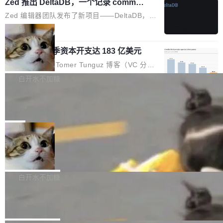
个小型数据库，应用天然按分片构建，单个数据
Zed 推出 DeltaDB，一个记录 commit
高价的三星折叠（三星Galaxy Z Fold8 Ultra / Z
之间所有操作的版本控制系统
库的竞争和爆炸半径问题在设计层面就被消除
Fold8 / Z Flip8）外，其余要么是中低端机器，
Zed 编辑器团队发布了新项目——DeltaDB，一
了。 闲置的 cell 会休眠到几乎不占资源。当 cel
例如iQOO Z11i、REDMI Note 17、REDMI No
个在 git commit 之间记录每一次编辑操作的版
局
l 迁移或唤醒时，新宿主从 S3 恢复 SQLite 数据
te 17 Pro、OPPO K15，要么是vivo X300 E这
本控制系统。目前处于 Early Access 阶段。 De
库继续执行。存储库是持久化的唯一真相...
样的次旗舰。 Galaxy Z Fold8 Ultra / Z Fold8 /
SpaceXAI 单季资本开支达 183 亿美元
ltaDB 的核心思路直接写在 landing page 最显
Z Flip8三款折叠屏新机均在7月22日发布，且全
眼的位置：「Software is made between com
根据风险投资人Tomer Tunguz 博客（VC 分
部搭载骁龙8 Elite Gen5 for Galaxy，它们本该
mits」——软件是在 commit 之间写出来的。git
析）披露的最新分析与第二季度业绩报告，Spac
白开水不加糖
是7月性...
只记录了你提交的最终状态，但真正的工作过程
eXAI在上个季度的总资本支出飙升至183.7亿美
——打字、删改、试错、agent 对话——都在 co
Meta 发布终端编程 Agent“Muse Cod
元。其中，绝大部分资金被直接用于 AI 领域，
e” 和 Muse Spark 1.2 模型
mmit 之间的空隙里丢失了。 DeltaDB 要做的就
金额高达158.3亿美元，这一单项投入已经逼近
Meta 今天发布了两款 AI 产品：Muse Code，
是把这段空隙补上。 回退到任何一次编辑：Delt
微软同期总资本开支的四成。 与亚马逊、Alpha
一个在终端里运行的编程 agent；Muse Spark
局
aDB 捕获 commit 之间的每一次操作，...
bet、微软以及 Meta 等传统科技巨头相比，Spa
1.2，驱动这个 agent 的新模型。一句话概括：
ceXAI的资金消耗速度尤为引人瞩目。然而，支
美团开源 LoHoSearch，用知识图谱校
你可以用 curl -fsSL https://dev.meta.ai/install.
准 AI 能力认知
撑庞大支出的资金来源却呈现出截然不同的面
sh | bash 安装一个能在大项目里自动规划、写
机器出题的前提，是让机器拥有全局视野。整个
貌。数据显示，微软和 Meta 主要依托充沛的经
代码、验证结果的 AI 终端工具。 据介绍，Muse
构建流程可以分为四个环节：建图 → 控制难度
白开水不加糖
营现金流来覆盖资本开支，其资本支出覆盖率分
Code 是 Meta 的编程 agent 产品。它和市场上
→ 质量把关 → 数据概览。
别达到155% 和106%;而SpaceXAI的经营现金
腾讯开源 UCL-MPComm 通信库
已有的终端编程 agent 在设计理念上有几个明显
流仅能覆盖资本开支的12...
的差异点。 异步后台 agent：Muse Code 有一
腾讯网平团队宣布开源了 UCL-MPComm 通信
个主 agent 循环，外加一组后台 agent。这些后