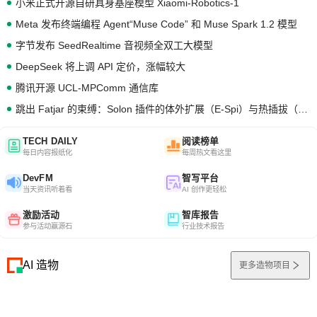
小米正式开源自研具身基座模型 Xiaomi-Robotics-1
Meta 发布终端编程 Agent“Muse Code” 和 Muse Spark 1.2 模型
字节发布 SeedRealtime 音视频全双工大模型
DeepSeek 将上调 API 定价，涨幅较大
腾讯开源 UCL-MPComm 通信库
跳出 Fatjar 的束缚：Solon 插件的体外扩展（E-Spi）与热插拔（H-Spi）
TECH DAILY
阅读榜单
每日内容报纸化
每周热文看这里
DevFM
智写平台
当天资讯听着看
AI 创作更轻松
激励活动
智库报告
参与活动赢源石
行业技术报告
AI 造物
更多造物项目