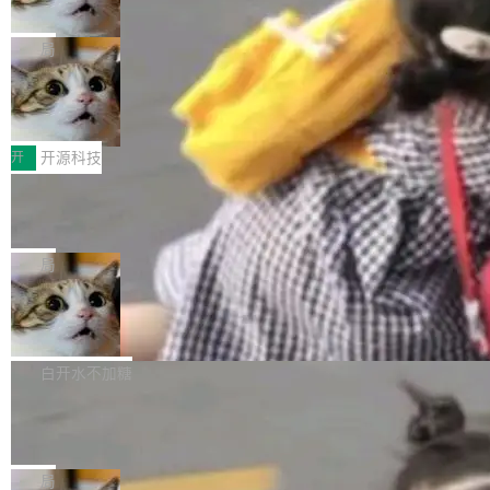
诉讼，称“Apple is getting this wron
（<a href="https://bugzilla.mozilla.org/show_
orkers 跑了十年 Isolate。用 CEO Matthew Pri
上个月，苹果一纸诉状把 OpenAI 告上法庭，指
g”
bug.cgi?id=204...
nce 的话说：「我们一生都在用 Isolate 运行代
控其挖角苹果前员工并窃取商业秘密。苹果的诉
局
码，而 AI Agent 不需要容器，它们需要的是 Iso
状把 OpenAI 描述成一个系统性地从前东家挖
late。」 容器为什么不合适 容器的问题在于启动
HUAWEI MatePad Edge上架WorkBu
人、套取机密信息的对手。 OpenAI 没发律师
ddy鸿蒙PC版，说话就能干活的AI办公
和销毁都太重了。一个 Agent 要执行的任务可能
函，也没选择庭外沉默。它在官网贴了一篇博
全能AI工作台WorkBuddy鸿蒙PC版上架HUAWE
搭子
只需要几毫秒的 CPU 时间，但容器从冷启动到
文，标题只有六个字：Apple is getting this wro
I MatePad Edge应用市场，直接下载即可使
开
开源科技
就绪要花数秒。如果未来有十...
ng。 然后，它把邮件往来和 iMessage 聊天记
用，与鸿蒙电脑上的体验一致。值得一提的是，
FFmpeg 9.0 发布：代号“Lei”，以此纪
录全贴了出来。 他发错人了 苹果外部律师 Gabr
这是目前市面上唯一支持平板接入WorkBuddy P
念中国开发者雷霄骅
iel Gross 来自 Weil 律所，2 月 23 日下午 5:53
C版的产品，搭载“人机双写”重磅功能——你写
全球知名开源多媒体框架 FFmpeg 今天正式发
给 OpenAI 总法律顾问 Che Chang 发了封邮
你的，AI写AI的，同屏协作互不干扰。一句话让
布了 9.0 版本。这个版本除了带来新一代音视频
局
件，附了一封长信，要求 OpenAI 配合调查前苹
AI帮你干活，现在开启全新体验！ 温馨提示：
处理能力和硬件加速支持之外，还有一个特殊之
果员工带走机密信...
亚马逊成本失控：AI 写代码烧掉 1215
体验WorkBuddy鸿蒙PC版前，请将 HUAWEI M
处：FFmpeg 9.0 的代号是“Lei”。 这个名字，
万元，超预算 860%
atePad Edge 升级至 HarmonyOS 6.1.0.135S
来自中国开发者雷霄骅（Lei Xiaohua）。 对于
外媒近日曝光了亚马逊的多份内部报告显示，AI
P9 patch03及以上版本。 *升级路径：设置 > 搜
很多中国音视频开发者而言，这个名字并不陌
导致公司在多个项目上超支。《金融时报》报道
白开水不加糖
索“软件更新” > 检查更新，即可搜索新版本，下
生。十年前，他通过大量中文技术文章、源码分
称，仅一个项目的成本超支就高达 180 万美元
载安装完成升级即可。 没有...
析和开源示例，让一代开发者第一次真正理解 F
Hugging Face CEO 发声：中国正在开
（约合人民币 1215 万元）。 具体来说，一名工
源模型上碾压我们
Fmpeg，也成为很多人进入音视频开发领域的
程师借助 Anthropic 旗下 Claude Sonnet 模型
"他们正在开源模型上碾压我们。" Hugging Fac
“启蒙老师”。 而今年，恰好是雷霄骅离世十周
编写程序，目标是完成电商平台作者信息与商品
e CEO Clément Delangue 在 CNBC 的采访里
局