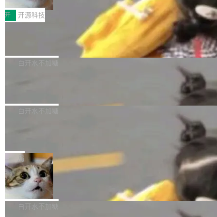
把它做成了 Web 玩具，放在 zhuzhiliao.imsai.c
完成一例腹部CT影像标注，张医生过去需要约1
<span><strong>警告：</strong>&nbsp;Zero
c 上，并在 GitHub 开源。 玩法很简单：按住屏
20个小时。他必须在数百张连续影像上，一笔一
开
开源科技
的 admin ...
幕画圈，或者直接甩手机。页面会实时显示转速
笔勾画边界，一层一层识别肌肉组织。如今，使
（圈/秒），声音来自真实竹知了录音的 1.72 秒
Apache Dubbo-go v3.3.2 正式发布
用东软飞标医学影像标注平台，同样的工作缩短
采样，无缝循环。音频解码失败时，还有一套合
至4小时，效率提升30倍。 这组数字背后，改变
这个版本面向生产环境，重心在内核稳定性。我
成兜底——锯齿波振荡器模拟脉冲，并联带通共
的不只是速度，而是把医学影像转化为AI能力的
们彻底收敛了旧配置体系，扩展了 Triple 协议与
白开水不加糖
振峰模拟竹膜和筒腔共鸣。 技术细节上，物理引
路径真正打通了。 大型医院积累的影像数据规模
泛化调用能力，加强了应用级元数据和服务治
擎是绳系质点模型：重力、弹性绳（只拉不
庞大，但不能直接用于训练模型。器官、病灶和
Calibre 9.12 发布，功能强大的开源电
理，同时集中修了并发安全、资源泄漏和热路径
推）、空气阻力，1/240 秒定步长积...
子书工具
组织边界，必须由专业医生逐层识别、标记和校
性能问题。
Calibre 开源项目是 Calibre 官方出的电子书管
正，才能成为机器能理解的高质量数据。医学影
理工具。它可以查看，转换，编辑和分类所有主
白开水不加糖
像AI落地最昂贵的环节，不是算法，是专业医生
流格式的电子书。Calibre 是个跨平台软件，可
的时间。 张医生是某三甲医院放射科副主任医
SwiftUI 问世七年了，为什么开发者还
以在 Linux、Windows 和 macOS 上运行。 Cal
师，牵头一项腹部肌肉影像课题。他需要在数百
在骂它？
ibre 9.12 现已正式发布，此次更新内容如下：
Yakov Manshin 发了一期长达 40 分钟的 YouT
张CT影像上完成像素级精细分割，让系统"...
新功能 macOS：在 Connect/Share 按钮中添加
ube 视频，标题是"SwiftUI 七年后：一个平庸的
局
通过 AirDop 共享书籍的功能 Content server：
故事"。视频核心观点很简单：SwiftUI 发布七年
支持可向服务器后端添加新端点的插件 Edit boo
DBeaver 26.1.4 发布
了，仍然像一个永久公测版。 Manshin 从数据
k：Compress images：添加将 GIF 图像转换为
流、布局系统、API 稳定性、性能、跨平台五个
DBeaver 是一个免费开源的通用数据库工具，适
JPEG/WebP 的选项 ToC Editor：添加一个按
维度逐一批判了 SwiftUI。最让人印象深刻的一
用于开发人员和数据库管理员。DBeaver 26.1.4
白开水不加糖
钮，用于对目录中的条目进...
个论据是：苹果官方的 SwiftUI 教程项目 Land
现已发布，具体更新内容包括： AI 助手： <ul st