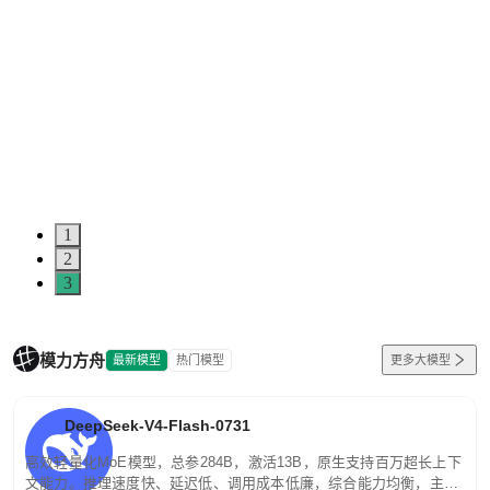
5
0
1
2
3
模力方舟
最新模型
热门模型
更多大模型
DeepSeek-V4-Flash-0731
高效轻量化MoE模型，总参284B，激活13B，原生支持百万超长上下
文能力。推理速度快、延迟低、调用成本低廉，综合能力均衡，主打