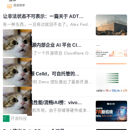
阅读榜单
让非法状态不可表示：一篇关于 ADT
的帖子在 Reddit 火了
有一种东西，一旦用过就回不去了。Alex Fedos
eev 管它叫"软件设计的基石"。 他说的东西不新
局
鲜——代数数据类型（ADT），尤其是和类型
Cloudflare 开源内部企业 AI 平台 Clou
（sum type）。但他说清楚了一件事：这不是类
dflare OS
型系统的学术体操，是日常编码的思维方式。 文
Cloudflare 发布了一个开源项目 Cloudflare O
章从一个简单的例子切入。一个网站的深色主题
S。如果你只看官方博客，你会觉得这是又一
局
设置，如果用布尔值 + 可空字段来表示——bool
个"AI 知识库 + 聊天机器人"——每个大厂都在
ean 表示是否可切换，nullable 的默认模式、浅
Deno 团队开源 Celld，可自托管的分
做，没什么新鲜的。 但 Kenton Varda 在 Twitte
布式 Durable Objects
色方案、深色方案——会产生大量无意义的组
r 上把事情说清楚了： 今天我们发布了 Cloudfla
Ryan Dahl 领导的 Deno 团队推出了最新开源项
合。方案缺了、配置冲突了、全 null 了。要知道
re OS，一个带连接器的聊天机器人，跟其他所
目 Celld，一个能在自己机器上运行 Cloudflare
局
哪些组合有效，作者说，你得靠"文档、校验、或
有科技公司做的一样。只不过，实际上它不一
Workers 和 Durable Objects 的守护进程。 设
者部落知识"。 换个写法。Rust 的 enum，两个
样。这是 Sandstorm.io 的重制版，我十年前的
鲁大师7月新机性能/流畅/AI榜：vivo夺
计思路很直接：每个对象是一个独立的 SQLite
变体：Switchable...
性能、流畅双第一，三星Galaxy Z系列
那个创业公司。不同的是，这次它构建在 Cloudf
数据库，按名称寻址，复制到你自己的 S3 兼容
2026年7月的手机市场，由于存储等硬件成本暴
新折叠缺席
lare Workers 上——我花了九年时间搭建的平台
存储库里。节点之间只通过这个存储库协调——
增，手机厂商的日子也不好过啊，新机速度明显
开
开源科技
——并且深度集成了 AI。这基本上是我十年秘密
没有控制平面，没有共识协议。每个对象自带一
放缓，因此硝烟味淡了许多。新机参数规格除开
计划的顶峰。 十年前，Ken...