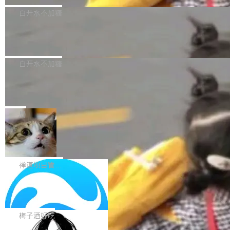
型，33B 参数，负责 768p 音视频生成（开
大幅增强，指令遵循能力大幅增强。在多项基准
Bug fixes and enhancements 修复了一个回归
白开水不加糖
源）；H3-Regenerate-2K 负责 in-context 重新
测试中，DeepSeek-V4-Flash 正式版性能可与
问题，该问题导致无法拉取图层中包含缺少明确
生成 2K ...
当前最强的闭源模型相媲美。 超算互联网现面向
Ant Design 6.5.3 发布，企业级 UI 设
父目录条目的目录的图像。moby/moby#53260
计语言和 React 实现
企业和开发者提供 DeepSeek-V4-Flash-0731
修复了一个回归问题，即CopyToContainer会拒
Ant Design 是阿里巴巴开源的一套企业级 UI 设
模型 API 调用服务，用户无需繁琐环境配置，一
绝遍历绝对符号链接的容器路径，例如/var/run -
计语言和 React 组件库。Ant Design 6.5.3 现
白开水不加糖
键接入即可快速调用，为各行业用户提供高性
> /run。moby/moby#53261 如需查看此版本中
已发布，主要更新内容如下： Input 修复 Input.
能、安...
的所有拉取请求和更改，可参阅： docker/cli, 2
DeepSeek V4 Flash 跑分全解析，13
OTP 使用字符串 mask 时仍采用 type="text" 的
个最强模型里它最便宜
9.7.1 milestone moby/moby, 29.7.1 milestone
问题，并保留显式 type 配置。#58835 修复 Inp
比它聪明的没它便宜，比它便宜的——哦，没有
更新说明：https://github.com/moby/...
ut.OTP 的 mask 为 true 时仍显示原始值的问
比它便宜的。 Artificial Analysis 更新了 DeepS
局
题。#58805 修复 Input.TextArea 调整大小手柄
eek V4 Flash 0731 的完整评测。一张 Intellige
在触摸设备上显示为小圆点的问题。#58812 Ty
禅道开源版 22.4 发布，内置 DevOps4.
nce Index vs Cost per Task 的散点图上，13
0 正式版，提供从代码提交到交付的全
pography 优化 Typography 省略提示在大列表
个模型排成一列，V4 Flash 贴着底部：$0.03
大家好， 禅道开源版22.4发布啦！本次发布我们
生命周期的管理能力
中的渲染性能。#58806 修复 Typography...
一次任务。 V4 Flash 的 Intelligence Index 得
带来了DevOps4.0系列的首个正式版本。 DevO
禅道项目管理软件
分 50，在 101 个模型中排第 3。排在它前面
ps4.0内置与禅道DevOps专业版同源的代码管理
的：Claude Opus 5（61 分）、Claude Fable
Solon 的 10 种 HTTP 服务器：改一行
核心，依托于全自研的GitFox代码托管引擎，我
依赖，换一个引擎
5（60 分）、GPT-5.6 Sol（59 分）、Kimi K3
们提供了从代码提交到交付的全生命周期的管理
用 Solon 做线上项目有一阵子了，有个点总让新
（57 分）、Grok 4...
能力。同时，我们 对禅道DevOps现有底层代码
接触的人觉得意外：服务器引擎是让你选的。 S
梅子酒好吃
进行了革命性的重构，为后续AI辅助编程、智能
olon 内核约 0.3MB，不内置固定的 HTTP 服务