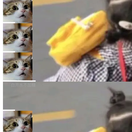
年。FFmpeg 社区最终选择用一个大版本的名
列表的数据匹配 —— 一项常规的数据处理任
没有拐弯抹角。他说中国正在赢得 AI 竞赛，而
字，留下了这份纪念。 雷霄骅曾是中国传媒大学
务，最终却产生了 180 万美元的账单，实际支出
当 AI agent 把源码变成了最好的扩展系
且按目前的速度，中国 AI 工具预计在今年底或
数字电视技术方向的博士生，长期从事视频、音
统，开发者工具必须开源
超出原定预算 860%。 更令人意外的是，该项目
2027 年就能追上美国前沿实验室的水平。 Dela
五年前，David Crawshaw 问过很多软件工程师
频技...
最终并未成功落地，而高额算力消耗持续运行长
ngue 把原因归结为一件事：开放协作。中国的
一个问题：你写过什么给自己用的程序？答案几
局
达 5 个月，公司直到财务对账时才察觉异常。这
AI 开发者在一个共享和协作的生态里加速迭代，
乎都是没有。工程师们整天用别人写的程序写程
意味着一个无人看管的 AI 程序，在近半年时间
而美国模型厂商在"闭门造车"。他的原话是 "buil
DeepSeek Harness 宣布内测邀请，全
序给别人用。偶尔有人自己写个博客系统、智能
里日夜不停地"烧钱"。 复盘显示，...
网最大规模开源 Agent 路演现场诞生
ding in silos"——各自为战，互不通气。 这个判
家居控制、家庭实验室，都算稀奇事。 Crawsh
一条内测招募帖，发出去的时候大概没人想到它
断从他嘴里说出来分量不同。Hugging Face 是
aw 是 Shelley 的作者，一个开源 AI coding age
会变成一场开源 Agent 生态的路演。 8月1日，
局
全球最大的开源 AI 平台，上面跑着上百万个模
nt。他最近在博客上写了一篇文章，核心论点很
DeepSeek Harness 团队负责人崔添翼（tiany
型。谁在开源赛道上领先，...
简单：开发者工具必须开源。 理由不是传统的自
商汤 SenseNova U1.5-Lite-Preview
i）在 X 上发帖： 「如果你是 Agent Harness 相
开源
由软件情怀，而是一个跟 AI agent 直接相关的
关开源项目的开发者，希望参加 DeepSeek Har
商汤科技宣布面向社区开源轻量级统一多模态模
技术判断。 两行 prompt 就能个性化任何软件 C
ness 的内测，可以回复或私信联系我。请附上
型的预览版本 SenseNova U1.5-Lite-Preview。
白开水不加糖
rawshaw 给出了两个 prompt。 第一个： "下载
GitHub id 以及开源代表作。」 DeepSeek 曾在
公告称，SenseNova U1.5-Lite-Preview并非简
某个软件的源码，在本地构建。修改 agent ...
官方招聘信息中写过一条简洁有力的公式：Mod
Ubuntu 将核心系统包从 deb 转成了 s
单的模型规模升级，而是基于 SenseNova U1
nap
el + Harness = Agent。模型负责理解和推理，
的一次系统性迭代，不仅在同一架构中贯通视觉
Ubuntu 正在把又一个核心系统包从 deb 转为 s
Harness 负责把能力落到真实环境中——调用工
理解、推理、生成与编辑，还仅以 8B-MoT 的轻
nap。这次是 hwctl——一个用来检查 Ubuntu
局
具、读写文件、管理上下文、处理错误、完成闭
量大小，将能力推进到4K、更精细的真实质感、
硬件认证状态的命令行工具。 Canonical 工程师
环。崔添翼招人的标...
更复杂的视觉控制和可持续迭代编辑。 相比 U
Dario Amodei 担心新人来 Anthropic
Alan Griffiths 在邮件列表中说得很直白：「hwc