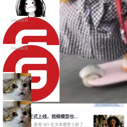
代码评审及自动化运维的全面落地夯实了“一体
BootstrapBlazor v10.9.0 已经发布，B
器。HTTP 引擎是一个独立插件。你选一个，或
ootstrap 样式的 Blazor UI 组件库
化”的基座。 新版本将为用户带来更好的使用体
者选两个，不同环境之间切换，一行应用代码都
BootstrapBlazor v10.9.0 已经发布，Bootstrap
验和更高的工作效率，感谢大家一直以来的支持
不用改。 下面快速过一下 10 种 HTTP 服务器
样式的 Blazor UI 组件库 此版本更新内容包括：
Gitee快讯
和反馈，我们将继续努力提供更优秀的产品和服
选项，各自适合什么场景，以及怎么切换。 一行
Release 2026-07-31 V10.9.0 Fixes fix(MultiFi
务！ 新增功能点 DevOps： 采用自研代码托管
依赖替换 在 Solon 里换 HTTP 服务器就是改 po
SolonCode v2026.8.2 已经发布，终端
lter): 增加暗黑主题支持 by @ArgoZhang in htt
平台，支持一站式安装，提供从代码提交到交付
智能体
m.xml 里一个依赖，别的什么都不用动。 <depe
ps://github.com/dotnetcore/BootstrapBlazor/p
SolonCode v2026.8.2 已经发布，终端智能体
的...
ndency> <groupId>org.noear</groupId> <arti
ull/8239 fix(Camera): 增加 exact 显式设置设备
此版本更新内容包括： 优化 soloncode run 模
Gitee快讯
factId>solon-web</artifac...
id by @kkxkx in https://github.com/dotnetcor
式（参考 run-headless-mode.md） 添加 solon
e/BootstrapBlazor/pull/825...
OpenAI 宣布 GPT-5.6 Luna 价格下降
code web 国际化多语言支持 添加 soloncode w
80%
eb 消息列表消息导航支持 修复 soloncode web
OpenAI 宣布 GPT-5.6 Luna 价格下降 80%。输
文件详情初次显示时语法高亮失效的问题 修复 s
入从每百万 token 1 美元砍到 0.2 美元，输出从
局
oloncode web 审查详情文件名中文乱码的问题
6 美元砍到 1.2 美元。GPT-5.6 Terra 降 20%。
细节优化 详情查看：https://gitee.com/opensol
DeepSeek-V4-Flash 官方 API 现已正
旗舰 Sol 没降，但加了一个 Fast 模式——2.5
式上线公测
on/soloncode/releases/v2026.8.2
倍速度，2 倍价格，智商不变。 降价的理由不是
DeepSeek V4 Flash 正式版今天上线了。模型
市场竞争，不是清库存，是 Sol 自己把自己优化
结构和参数规模没变，还是 MoE 284B、激活 1
局
了。 这事分两步。第一步，OpenAI 把 GPT-5.6
3B、100 万 token 上下文——只重新做了后训
Sol 部署上线。第二步，让 Sol 通过 Codex 自
MiniMax H3 正式上线，视频模型也开
练。但改完之后，Agent 能力直接把自家 4 月发
始玩全模态了
己去优化自己的推理基础设施。Sol 学了 Triton
的 Pro Preview 给干了。 九项 Agent 基准测试
上个月 MiniMax 刚用 M3 在文本模型上刷了一