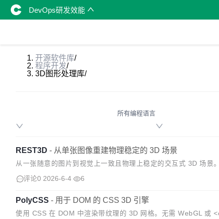
DevOps研发效能
开源软件库
/
程序开发
/
3D图形处理库
/
所有编程语言
REST3D
-
从单张图像重建物理稳定的 3D 场景
从一张随意的图片到视觉上一致且物理上稳定的交互式 3D 场景。
约束细化相结合，能够重构物理稳定的3D场景。 项目首先引入了一
评论0
2026-6-4
6
PolyCSS
-
用于 DOM 的 CSS 3D 引擎
使用 CSS 在 DOM 中渲染带纹理的 3D 网格。无需 WebGL 或 