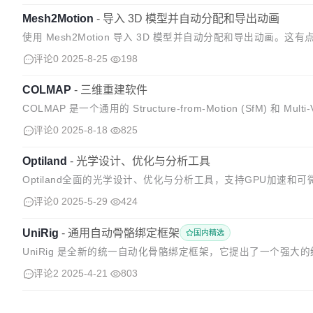
Mesh2Motion
-
导入 3D 模型并自动分配和导出动画
使用 Mesh2Motion 导入 3D 模型并自动分配和导出动画。
支持其他模型和骨架类型。希望开源的特性能够让它比封闭工具有更
评论0
2025-8-25
198
COLMAP
-
三维重建软件
COLMAP 是一个通用的 Structure-from-Motion (SfM) 和 M
富的功能，可用...
评论0
2025-8-18
825
Optiland
-
光学设计、优化与分析工具
Optiland全面的光学设计、优化与分析工具，支持GPU加速
自由曲面； 无缝切换NumPy和PyTorch后端，实现CPU/GPU计..
评论0
2025-5-29
424
UniRig
-
通用自动骨骼绑定框架
国内精选
UniRig 是全新的统一自动化骨骼绑定框架，它提出了一个强大
数据，涵盖人类、动物、复杂的幻想角色乃至无机结构。 UniRig 的
评论2
2025-4-21
803