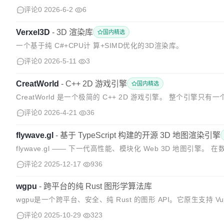
TF、GLB 和 MagicaVoxel VO...
评论0
2026-6-2
6
Verxel3D
-
3D 渲染库
国内精选
一个基于纯 C#+CPU计 算+SIMD优化的3D渲染库。
评论0
2026-5-11
3
CreatWorld
-
C++ 2D 游戏引擎
国内精选
CreatWorld 是一个极简的 C++ 2D 游戏引擎。 整个引
2D 游戏、互动程序或教学演示。 🎯...
评论0
2026-4-21
36
flywave.gl
-
基于 TypeScript 构建的开源 3D 地图渲染引擎
flywave.gl —— 下一代高性能、模块化 Web 3D 地图
据可视化、空间分析与沉浸式体验的核心载体。传统的二维地图或基
评论2
2025-12-17
936
wgpu
-
跨平台的纯 Rust 图形学算法库
wgpu是一个跨平台、安全、纯 Rust 的图形 API。它原生支持 Vulka
2 和 WebGPU。 该 API 基...
评论0
2025-10-29
323