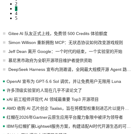
2
3
4
5
Gitee AI 队友正式上线，免费领 500 Credits 体验额度
Simon Willison 重新拥抱 MCP：无状态协议如何改变游戏规则
Jeff Dean 离开 Google：一个时代的结束，一个实验室的开始
慕尼黑市政府为全职开源项目维护者提供资助
DeepSeek Harness 宣布内测邀请，全网最大规模开源 Agent 路演现场诞生
OpenAI 宣布为 GPT-5.6 Sol 调优，并让免费用户无限用 Luna
许多顶级实验室的人现在几乎不读论文了
xAI 前工程师评现代 AI 领域最重要 Top3 开源项目
AMD 收购 AI 芯片创企 Taalas，旨在将模型权重刻进芯片以提升推理性能
红帽在2026年Gartner云原生应用平台魔力象限中被评为领导者
IBM与红帽扩展Lightwell服务方案，构建适配AI时代开源生态的可信基础设施