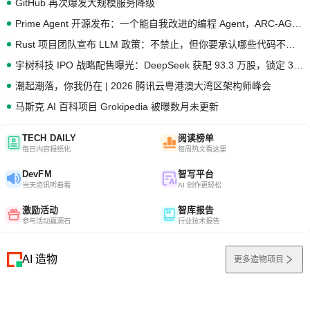
GitHub 再次爆发大规模服务降级
Prime Agent 开源发布：一个能自我改进的编程 Agent，ARC-AGI 3 超越人类专家基线
Rust 项目团队宣布 LLM 政策：不禁止，但你要承认哪些代码不是你写的
宇树科技 IPO 战略配售曝光：DeepSeek 获配 93.3 万股，锁定 36 个月
潮起潮落，你我仍在 | 2026 腾讯云粤港澳大湾区架构师峰会
马斯克 AI 百科项目 Grokipedia 被曝数月未更新
TECH DAILY
阅读榜单
每日内容报纸化
每周热文看这里
DevFM
智写平台
当天资讯听着看
AI 创作更轻松
激励活动
智库报告
参与活动赢源石
行业技术报告
AI 造物
更多造物项目