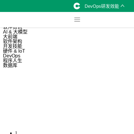
DevOps研发效能
综合
开源资讯
软件资讯
AI & 大模型
大前端
软件架构
开发技能
硬件 & IoT
DevOps
程序人生
数据库
1