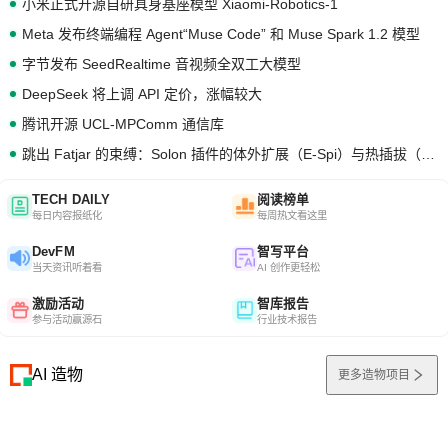
小米正式开源自研具身基座模型 Xiaomi-Robotics-1
Meta 发布终端编程 Agent“Muse Code” 和 Muse Spark 1.2 模型
字节发布 SeedRealtime 音视频全双工大模型
DeepSeek 将上调 API 定价，涨幅较大
腾讯开源 UCL-MPComm 通信库
跳出 Fatjar 的束缚：Solon 插件的体外扩展（E-Spi）与热插拔（H-Spi）
TECH DAILY
阅读榜单
每日内容报纸化
每周热文看这里
DevFM
智写平台
当天资讯听着看
AI 创作更轻松
激励活动
智库报告
参与活动赢源石
行业技术报告
AI 造物
更多造物项目