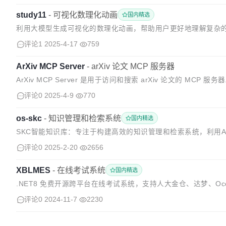
study11
-
可视化数理化动画
国内精选
利用大模型生成可视化的数理化动画，帮助用户更好地理解复杂的物
址：https://www.study11.ai/ 📂 源码仓库 前端（Rea...
评论1
2025-4-17
759
ArXiv MCP Server
-
arXiv 论文 MCP 服务器
ArXiv MCP Server 是用于访问和搜索 arXiv 论文的 M
功能： 支持按日期范围和类别...
评论0
2025-4-9
770
os-skc
-
知识管理和检索系统
国内精选
SKC智能知识库：专注于构建高效的知识管理和检索系统，利用
模型与知识管理的深度融合，在知识创建和检索中为用户带来智能体验
评论0
2025-2-20
2656
XBLMES
-
在线考试系统
国内精选
.NET8 免费开源跨平台在线考试系统，支持人大金仓、达梦、OceanBase
据库。 演示地址 集团版本源码地址 点...
评论0
2024-11-7
2230