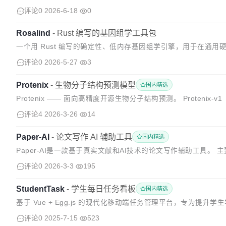
——蛋白质、抗体、小分子、化学反应、材料及...
评论0
2026-6-18
0
Rosalind
-
Rust 编写的基因组学工具包
一个用 Rust 编写的确定性、低内存基因组学引擎，用于在通用硬
检测，其工作集以本地读取覆盖率而非文件大小为界，并生...
评论0
2026-5-27
3
Protenix
-
生物分子结构预测模型
国内精选
Protenix —— 面向高精度开源生物分子结构预测。 Protenix-v1（
在多个基准测试集上均优于 Alp...
评论4
2026-3-26
14
Paper-AI
-
论文写作 AI 辅助工具
国内精选
Paper-AI是一款基于真实文献和AI技术的论文写作辅助工具。 主要功能
ed等平台检索相关文献； 自动生成引用框架，根据...
评论0
2026-3-3
195
StudentTask
-
学生每日任务看板
国内精选
基于 Vue + Egg.js 的现代化移动端任务管理平台，专为提
计的移动端优先任务管理平台。通过直观的界面设计和完整的数据追
评论0
2025-7-15
523