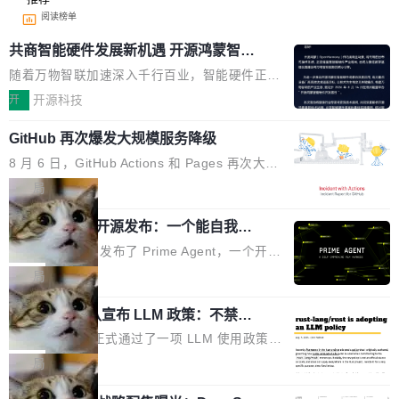
阅读榜单
共商智能硬件发展新机遇 开源鸿蒙智能
硬件开发者日杭州站即将举行
随着万物智联加速深入千行百业，智能硬件正从
单点设备迈向智能化、网联化、协同化发展。作
开
开源科技
为面向全场景、跨终端的分布式操作系统，开源
GitHub 再次爆发大规模服务降级
鸿蒙通过统一技术底座和分布式能力，为不同类
型智能设备的开发、连接与互联提供关键支撑，
8 月 6 日，GitHub Actions 和 Pages 再次大规
也为产业链企业探索产品创新与商业增长打开新
模服务降级，Actions 完全不可用超过 5 小时，
局
的空间。 8月14日，开源鸿蒙智能硬件开发者日
webhook 停发，连自托管 runner 也因调度层故
（OHDD：OpenHarmony Hardware Develope
Prime Agent 开源发布：一个能自我改
障无法工作。Pages、Copilot code review、C
进的编程 Agent，ARC-AGI 3 超越人类
r Day）将在杭州启航。活动面向智能硬件产业
opilot coding agent 全部受影响。从检测到完全
Prime Intellect 发布了 Prime Agent，一个开源
专家基线
链企业和开发者，邀请行业专家与资深技术顾
恢复，大约 12 小时。 这是 2026 年 8 月的第六
的编程 Agent Harness，核心设计围绕两个抽
局
问，围绕开源鸿蒙技术能力、设备适配、芯片适
起事故，其中四起与 AI/Copilot 服务相关。 Git
象：Recursive Language Model（RLM）和 C
配、功耗与稳定性调优、兼容性测评及统一互联
Hub 员工 kdaigle 在 HN 讨论中贴出了一组数
Rust 项目团队宣布 LLM 政策：不禁
ontinual Harness。在 ARC-AGI 3 基准测试
等内容展开系统讲解和实战交流，帮助企业进一
止，但你要承认哪些代码不是你写的
据：2025 年全年 10 亿次 commit。现在，每周
上，Prime Agent + Opus 5 的组合达到了 95.
Rust 语言项目正式通过了一项 LLM 使用政策，
步了解开源鸿蒙在智能...
2.75 亿次，全年预计 140 亿次。GitHub...
5% RHAE Best@1，超过了 ARC 报告的人类专
覆盖 rust-lang/rust 单一仓库的代码贡献。这不
局
家基线 95.4%。 不是又一个 coding agent 包装
是项目级别的官方立场，目前由五个团队采纳，