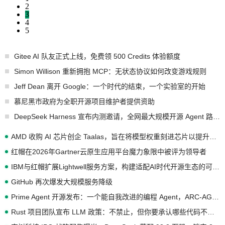
2
3
4
5
Gitee AI 队友正式上线，免费领 500 Credits 体验额度
Simon Willison 重新拥抱 MCP：无状态协议如何改变游戏规则
Jeff Dean 离开 Google：一个时代的结束，一个实验室的开始
慕尼黑市政府为全职开源项目维护者提供资助
DeepSeek Harness 宣布内测邀请，全网最大规模开源 Agent 路演现场诞生
AMD 收购 AI 芯片创企 Taalas，旨在将模型权重刻进芯片以提升推理性能
红帽在2026年Gartner云原生应用平台魔力象限中被评为领导者
IBM与红帽扩展Lightwell服务方案，构建适配AI时代开源生态的可信基础设施
GitHub 再次爆发大规模服务降级
Prime Agent 开源发布：一个能自我改进的编程 Agent，ARC-AGI 3 超越人类专家基线
Rust 项目团队宣布 LLM 政策：不禁止，但你要承认哪些代码不是你写的