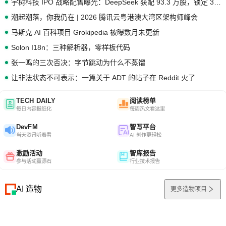
宇树科技 IPO 战略配售曝光：DeepSeek 获配 93.3 万股，锁定 36 个月
潮起潮落，你我仍在 | 2026 腾讯云粤港澳大湾区架构师峰会
马斯克 AI 百科项目 Grokipedia 被曝数月未更新
Solon I18n：三种解析器，零样板代码
张一鸣的三次否决：字节跳动为什么不蒸馏
让非法状态不可表示：一篇关于 ADT 的帖子在 Reddit 火了
TECH DAILY
阅读榜单
每日内容报纸化
每周热文看这里
DevFM
智写平台
当天资讯听着看
AI 创作更轻松
激励活动
智库报告
参与活动赢源石
行业技术报告
AI 造物
更多造物项目