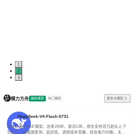
1
2
3
模力方舟
最新模型
热门模型
更多大模型
DeepSeek-V4-Flash-0731
高效轻量化MoE模型，总参284B，激活13B，原生支持百万超长上下
文能力。推理速度快、延迟低、调用成本低廉，综合能力均衡，主打