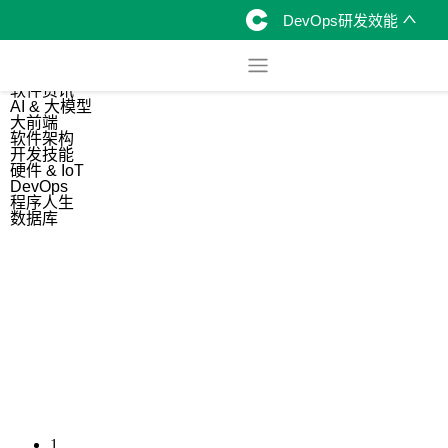
DevOps研发效能
综合
开源资讯
软件资讯
AI & 大模型
大前端
软件架构
开发技能
硬件 & IoT
DevOps
程序人生
数据库
1