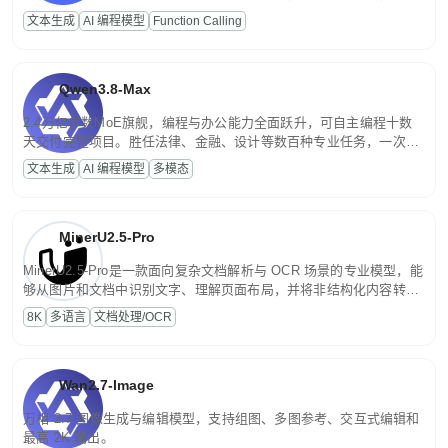
高并发、轻量化任务，适合日常对话、内容创作、基础 RAG、批量
文本生成
AI 编程模型
Function Calling
文案处理等普惠刚需场景。
Qwen3.8-Max
2.4万亿参数MoE旗舰，编程与办公能力全面跃升，可自主编程十数
天交付完整项目。胜任法律、金融、设计等数百种专业任务，一次对
话端到端交付生产级成果。原生视觉理解贯穿规划、执行与验证全流
文本生成
AI 编程模型
多模态
程，支持超长文档与长视频的深度语义解析。长程任务中自主规划与
闭环迭代，持续进化。
MinerU2.5-Pro
MinerU2.5-Pro是一款面向复杂文档解析与 OCR 场景的专业模型，能
够从图片和文档中识别文字、理解页面布局，并将非结构化内容转换
为便于存储、检索和二次处理的结构化结果。
8K
多语言
文档处理/OCR
Wan2.7-Image
万相 2.7 图像生成与编辑模型，支持组图、多图参考、交互式编辑和
最高 2K 输出。