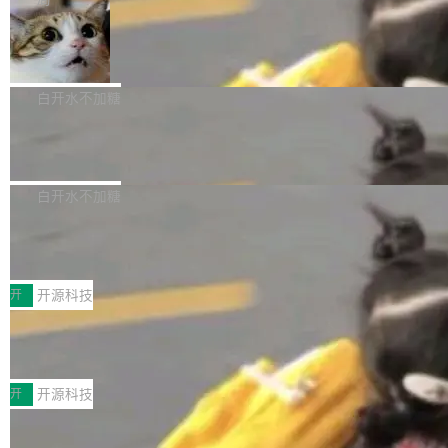
aDB 捕获 commit 之间的每一次操作，...
bet、微软以及 Meta 等传统科技巨头相比，Spa
1.2，驱动这个 agent 的新模型。一句话概括：
ceXAI的资金消耗速度尤为引人瞩目。然而，支
美团开源 LoHoSearch，用知识图谱校
你可以用 curl -fsSL https://dev.meta.ai/install.
准 AI 能力认知
撑庞大支出的资金来源却呈现出截然不同的面
sh | bash 安装一个能在大项目里自动规划、写
机器出题的前提，是让机器拥有全局视野。整个
貌。数据显示，微软和 Meta 主要依托充沛的经
代码、验证结果的 AI 终端工具。 据介绍，Muse
构建流程可以分为四个环节：建图 → 控制难度
白开水不加糖
营现金流来覆盖资本开支，其资本支出覆盖率分
Code 是 Meta 的编程 agent 产品。它和市场上
→ 质量把关 → 数据概览。
别达到155% 和106%;而SpaceXAI的经营现金
已有的终端编程 agent 在设计理念上有几个明显
腾讯开源 UCL-MPComm 通信库
流仅能覆盖资本开支的12...
的差异点。 异步后台 agent：Muse Code 有一
腾讯网平团队宣布开源了 UCL-MPComm 通信
个主 agent 循环，外加一组后台 agent。这些后
库，并将作为transport接入Mooncake TENT。
白开水不加糖
台 agent...
该通信库针对AI Memory池化场景的数据传输需
CoStrict入选工信部2025人工智能应用
求进行了深度优化，能够实现数据中心内大规模
典型案例
计算节点间多种内存类型的高性能通信。 UCL-
近日，工信部科技司公示《2025人工智能应用典
MPComm将作为一种传输引擎接入Mooncake T
型案例入选名单》，深信服“面向企业研发场景的
开
开源科技
ENT，实现零拷贝传输性能提升30%、非零拷贝
开源 AI 编程平台 CoStrict 应用”凭借卓越的技术
传输性能最高提升5倍。UCL-MPComm底层基
深信服AI算力网关入选工信部人工智能
创新与落地成效成功入选。 全链路私有化部署，
应用典型案例！
于自研UCL-Engine通信引擎，后续腾讯网平将
助力企业AI研发安全落地 当前，越来越多企业已
前不久，工业和信息化部正式发布《2025年人工
持续开源更多基于UCL-Engine的高性能通信组
经开始引入 AI Coding 工具，通过调用公有云模
智能应用典型案例名单》，集中展示人工智能在
开
开源科技
件。 腾讯网平团队在UCL-MPComm中实现了一
型或企业内部部署模型提升研发效率。但随着 AI
各领域的应用成果，覆盖技术底座、行业赋能、
个独立于业务线程的全局通信引擎（Engine），
Coding 从个人辅助工具逐步走向团队级、组织
Jeff Dean 离开 Google：一个时代的结
产品应用、支撑保障、专题等五大方向。深信服