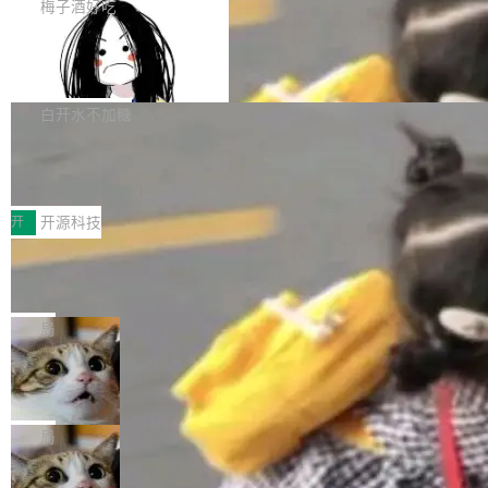
提交的编辑请求也长期处于待处理状态。 Groki
是这样的：配 MessageSource 的 Bean、写 R
梅子酒好吃
pedia 于去年底上线，定位为由人工智能生成内
eloadableResourceBundleMessageSource、
Apache Doris 4.1 全面增强 Iceberg：
容的百科平台，被马斯克视为传统众包百科网站
声明 LocaleResolver、注册 LocaleChangeInt
支持 UPDATE、MERGE INTO 与 Iceb
维基百科的替代方案。Lawfare 调查发现，无论
erceptor…五六步之后才能看到第一行翻译文
Apache Doris 4.1 要补齐的，正是缺失的那一
erg V3
热门页面还是低关注度页面，均未出现近期更
本。 Solon 换了个方式。整个 i18n 模块围绕三
半。在已有查询能力的基础上，Doris 进一步支
白开水不加糖
新，相关问题并非局限于特定领域，而是在不同
个解析器、一个注解、一个工具类展开——没有
持了 UPDATE、DELETE、MERGE INTO 等数
主题和访问量页面中普遍存在。 调查人员最初认
XML、没有拦截器注册、没有样板配置。 资源
Testin XAgent：CIO智能测试落地指南
据修改操作、完整的表结构管理与分区演进，以
为，Grokipedia可能只是限...
文件的约定 把文件放到 resources/i18n/ 下： r
及 rewrite_data_files、expire_snapshots 等日
7月30日，TiD2026质量竞争力大会在北京中关
esources/i18n/messages.properties ...
常维护操作，并完整支持 Iceberg V3 格式。
村国家自主创新示范区会议中心开幕。本届大会
开
开源科技
由中关村智联软件服务业质量创新联盟主办，以
让非法状态不可表示：一篇关于 ADT
“智构可信·质创未来——AI原生时代的质量新范
的帖子在 Reddit 火了
式”为主题，直面AI从实验室走向规模化产业落地
有一种东西，一旦用过就回不去了。Alex Fedos
的核心质量命题。会上，《2026智能研发生产力
eev 管它叫"软件设计的基石"。 他说的东西不新
局
工具选型手册》发布，Testin云测的Testin XAge
鲜——代数数据类型（ADT），尤其是和类型
nt智能测试系统入选AI测试领域代表产品。对CI
Cloudflare 开源内部企业 AI 平台 Clou
（sum type）。但他说清楚了一件事：这不是类
dflare OS
O而言，这提示了一个转变：AI测试正在从效率
型系统的学术体操，是日常编码的思维方式。 文
Cloudflare 发布了一个开源项目 Cloudflare O
工具升级为企业的质量基础设施。 CIO面对的新
章从一个简单的例子切入。一个网站的深色主题
S。如果你只看官方博客，你会觉得这是又一
局
现实 过去两年，CIO们的焦虑清单上多了两项：
设置，如果用布尔值 + 可空字段来表示——bool
个"AI 知识库 + 聊天机器人"——每个大厂都在
一是如何让大模型和智能体应用安全地从PoC走
ean 表示是否可切换，nullable 的默认模式、浅
Deno 团队开源 Celld，可自托管的分
做，没什么新鲜的。 但 Kenton Varda 在 Twitte