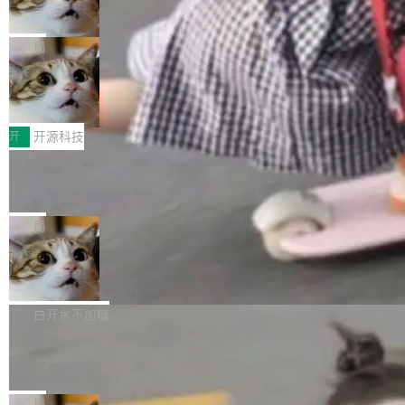
向生产，二是如何让测试团队跟得上AI应用...
布式 Durable Objects
色方案、深色方案——会产生大量无意义的组
r 上把事情说清楚了： 今天我们发布了 Cloudfla
Ryan Dahl 领导的 Deno 团队推出了最新开源项
合。方案缺了、配置冲突了、全 null 了。要知道
re OS，一个带连接器的聊天机器人，跟其他所
目 Celld，一个能在自己机器上运行 Cloudflare
局
哪些组合有效，作者说，你得靠"文档、校验、或
有科技公司做的一样。只不过，实际上它不一
Workers 和 Durable Objects 的守护进程。 设
者部落知识"。 换个写法。Rust 的 enum，两个
样。这是 Sandstorm.io 的重制版，我十年前的
鲁大师7月新机性能/流畅/AI榜：vivo夺
计思路很直接：每个对象是一个独立的 SQLite
变体：Switchable...
性能、流畅双第一，三星Galaxy Z系列
那个创业公司。不同的是，这次它构建在 Cloudf
数据库，按名称寻址，复制到你自己的 S3 兼容
2026年7月的手机市场，由于存储等硬件成本暴
新折叠缺席
lare Workers 上——我花了九年时间搭建的平台
存储库里。节点之间只通过这个存储库协调——
增，手机厂商的日子也不好过啊，新机速度明显
开
开源科技
——并且深度集成了 AI。这基本上是我十年秘密
没有控制平面，没有共识协议。每个对象自带一
放缓，因此硝烟味淡了许多。新机参数规格除开
计划的顶峰。 十年前，Ken...
个小型数据库，应用天然按分片构建，单个数据
Zed 推出 DeltaDB，一个记录 commit
高价的三星折叠（三星Galaxy Z Fold8 Ultra / Z
之间所有操作的版本控制系统
库的竞争和爆炸半径问题在设计层面就被消除
Fold8 / Z Flip8）外，其余要么是中低端机器，
Zed 编辑器团队发布了新项目——DeltaDB，一
了。 闲置的 cell 会休眠到几乎不占资源。当 cel
例如iQOO Z11i、REDMI Note 17、REDMI No
个在 git commit 之间记录每一次编辑操作的版
局
l 迁移或唤醒时，新宿主从 S3 恢复 SQLite 数据
te 17 Pro、OPPO K15，要么是vivo X300 E这
本控制系统。目前处于 Early Access 阶段。 De
库继续执行。存储库是持久化的唯一真相...
SpaceXAI 单季资本开支达 183 亿美元
样的次旗舰。 Galaxy Z Fold8 Ultra / Z Fold8 /
ltaDB 的核心思路直接写在 landing page 最显
Z Flip8三款折叠屏新机均在7月22日发布，且全
眼的位置：「Software is made between com
根据风险投资人Tomer Tunguz 博客（VC 分
部搭载骁龙8 Elite Gen5 for Galaxy，它们本该
mits」——软件是在 commit 之间写出来的。git
析）披露的最新分析与第二季度业绩报告，Spac
白开水不加糖
是7月性...
只记录了你提交的最终状态，但真正的工作过程
eXAI在上个季度的总资本支出飙升至183.7亿美
Meta 发布终端编程 Agent“Muse Cod
——打字、删改、试错、agent 对话——都在 co
元。其中，绝大部分资金被直接用于 AI 领域，
e” 和 Muse Spark 1.2 模型
mmit 之间的空隙里丢失了。 DeltaDB 要做的就
金额高达158.3亿美元，这一单项投入已经逼近
Meta 今天发布了两款 AI 产品：Muse Code，
是把这段空隙补上。 回退到任何一次编辑：Delt
微软同期总资本开支的四成。 与亚马逊、Alpha
一个在终端里运行的编程 agent；Muse Spark
局