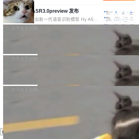
内涵与结构关联，导致开发者使用代码智能体在
移到B集群，王某都回复了"收到"。 他没有迁移
的 Kimi K 系列和智谱的 GLM 都是长上下文、M
理解大规模代码仓时面临显著"代码仓理解"瓶
数据。2024年9月3日下午4点，他使用此前登录
腾讯混元 Hy ASR3.0preview 发布
oE 架构的大模型，好用到让人上瘾，但 GPU 显
颈。 代码仓深度理解服务（以下简称" CodeBas
的账号密码进入A集群，输入了一条被程序员圈
存永远不够用。 Cloudflare 的 Workers AI 团队
腾讯混元正式推出新一代语音识别模型 Hy ASR
e深度理解服务"）是华为云码道（CodeA...
称为"删库跑路"的命令——最高管理员权限、无
一直在跑这些模型的推理。他们在官方博客上发
3.0preview。基于最新一代大语言模型 Hy3 的
白开水不加糖
需确认、强制递归删除。17个小时后，运维人员
了一篇技术文章，详细拆解了三种让大模型在 G
语言理解能力，以及融合了高精度语音识别与深
发现异常并中止进程时，89TB数据已经没了。
PU 上跑得更省、更快的技术手段——KV cache
Pale Moon 34.3.2 发布，苍月浏览器
度语义理解能力，实现了语音识别能力的全面升
删掉的是AI游戏部门的全部开发文件，包括公司
量化、模型权重压缩、以及共享 KV cache 的完
级。 根据介绍，Hy ASR3.0preview 目标在于：
Pale Moon 34.3.2 现已发布，这是一个安全更
自研的多个文生3D和...
整性保护。效果是：吞吐量提升 41%，每 token
让语音识别不再只是听清，而是真正听懂。通过
新和少量网页兼容性修复版本。 Changes/fixe
白开水不加糖
成本降低 30%，精度不变。 FP8 省的不仅是显
先理解你的语境和意图，再把准确的文字直接给
s： 实现了URL.Parse()便捷功能 对浏览器内部
存 KV cache 是推理时最吃显...
到你。从“逐字转写、单点优化”演进为“理解语
PostgreSQL 18/19 新特性深度解读
函数添加了多项边界检查，以避免潜在的越界访
境、兼容场景、一键直出”。 Hy ASR 3.0 previe
问、下溢和溢出。（DiD） 修复了加载和解析内
演讲者分享了一个有趣的实践：面对 PG 18 已
w 不要求标准普通话，方言识别覆盖粤语、吴语
容提供的字体时出现的几个问题 为避免音频加
发布的 Release Notes，他利用 AI 工具（如 Co
白开水不加糖
等 10 大方言片区和 20 余个二级小片区。在开
载、处理和播放过程中可能出现的一系列错误，
pilot）对数千条 commit 日志进行自动分析，先
源评测集中，Hy ASR 3.0 preview 在多语种的
对音频采样频率设定了下限 采样率低于 8kHz
让模型总结出三十余条潜在特性，再逐条要求生
WER（...
（通常被认为是 "telephone"/"walkie-talkie" 音
成详细解释和代码校验，最终筛选出对用户体感
质的最低采样率）的音频格式将被拒绝 修复了 C
最强的若干项。对于尚未正式发版的 PG 19，则
SS 圆角虚线样式中可能存在的问题 如果表单中
通过拉取过去一年内（从 PG 18 Beta1 时间点
的图像元素不在同一个子树中，则它们将不再关
至今）的所有 commit，同样交由 AI 分析提炼。