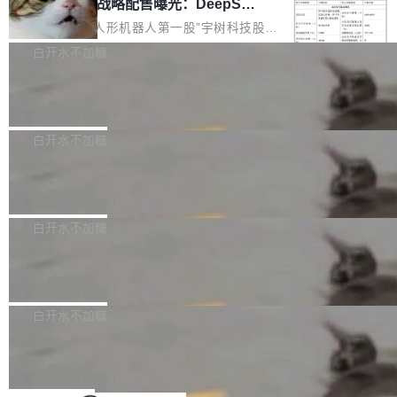
器 Prime Agent 的架构和市面上大多数 coding
宇树科技 IPO 战略配售曝光：DeepSe
但它可能是主流开源项目中关于 AI 辅助贡献最
ek 获配 93.3 万股，锁定 36 个月
agent 有本质区别。大多数 agent harness 的设
细致的一份规则。 政策的核心只有一句话：LLM
8月6日晚间，“人形机器人第一股”宇树科技股份
计是基于早期模型的能力—...
可以用来分析、提炼、审阅、建议，但不能用来
有限公司披露IPO发行价格及战略配售结果，杭
白开水不加糖
创作。 具体来说，LLM 生成的代码可以提交，
州深度求索人工智能基础技术研究有限公司（De
但必须满足五个条件：预先安排、非关键、高质
Docker 29.7.2 发布
epSeek）获配93.3399万股，按150.8元/股发行
量、充分测试、充分审查，并且必须披露。LLM
价格计算，认购金额约1.41亿元，股份锁定期为
Docker 29.7.2 现已发布，具体更新内容如下：
不得生成涉及安全性的关键变更，除非作者本身
36个月。 公告显示，本次宇树科技战略配售对
Bug fixes and enhancements 修复多次传递同
白开水不加糖
就是领域专家。即使如此，政策也"强烈不建
象主要包括长期投资机构、与公司业务具有战略
一环境变量时，docker service create和docker
议"这么做。 对于不披露的情况，审核者可以直
合作关系或长期合作愿景的大型企业、科创板保
Apache Fluss 毕业成为顶级项目
service update会发生 panic 的问题。docker/cl
接关闭 PR，无需解释。 政策作者 Jynn Ne...
荐人跟投子公司，以及公司高级管理人员和核心
i#7145 修复了 Docker Engine 29.7.0 中引入的
今年 7 月，Apache Fluss 的毕业提案在 Apach
员工参与设立的专项资产管理计划。其中，Dee
一个回归问题，该问题导致拉取镜像时会拒绝包
e 孵化器项目管理委员会（IPMC）投票中获得
白开水不加糖
pSeek作为与宇树科技具备战略合作关系的企
含绝对 hardlink 目标的镜像（此类镜像由某些镜
全票通过，随后获 Apache 软件基金会董事会批
业，获配股份数量占本次发行数量的2.31%。 除
像构建工具生成）。moby/moby#53305 修复了
马斯克 AI 百科项目 Grokipedia 被曝数
准。今天，Apache 软件基金会正式宣布 Apach
DeepSeek外，腾讯旗下上海启善投资有限公司
月未更新
Docker Engine 29.7.0 中引入的一个回归问
e Fluss 孵化毕业，成为 Apache 顶级项目（TL
埃隆·马斯克推出的AI百科项目 Grokipedia 被曝
获配9...
题，该问题可能导致在旧版 Linux 内核...
P）！这一里程碑不仅标志着 Fluss 迈入新的发
长期停止内容更新，未能实现其作为“AI版维基百
白开水不加糖
展阶段，也将进一步推动流式存储、实时湖仓与
科”替代品的目标。 据 Lawfare 最新调查，自今
Solon I18n：三种解析器，零样板代码
AI 数据基础加速融合，为实时数据基础设施的发
年4月以来，Grokipedia 页面更新功能基本停
展开启新的篇章。
滞，过去三个月内没有任何条目完成更新，用户
如果你在 Spring Boot 里做过国际化，流程大概