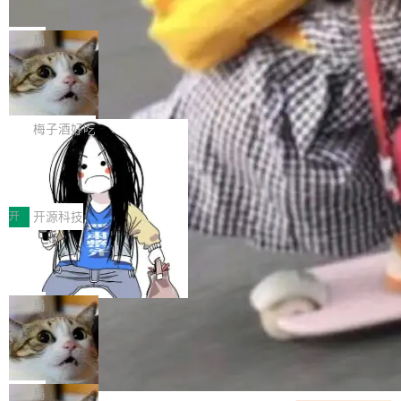
并实...
束，一个实验室的开始
级应用，企业在规模化落地过程中，对安全性、
AI算力网关（AI创新平台）成功入选！ 随着各行
Google 员工编号 20。MapReduce 作者之一。
可控性和代码质量提出了更高要求。 首先是数据
各业的Agent走向规模化建设，算力构成形态逐
Bigtable 作者之一。TensorFlow 的作者之一。
局
安全与合规要求。对于大多数普通研发场景，公
渐丰富，用户关注的重点也在发生变化：不只是
Gemini 的架构师。Google 首席科学家。 Jeff D
有云模型能够满足快速试用和效率提升的需求。
让AI用起来，还要进一步看清混合算力时代下，
🔥 SolonCode v2026.8.4 发布：界面
ean 在 Google 工作了 27 年后，宣布离职。 他
但对于金融、能源、医疗等对数据安全要求较...
字体可调、22 种语言、记忆搜索增强
Token花在哪里、算力是否被充分利用，以及持
不是一个人走。一同离开的还有 Sanjay Ghema
打开终端就能上岗的全中文编码智能体，这一轮
续增长的AI成本该如何优化。 深信服AI算力网关
wat（Google 员工编号 23，Jeff Dean 二十多
把「看得清、用母语、记得住」三件事一次补
梅子酒好吃
正是围绕这些实际问题，从Token治理和成本治
年的编程搭档，MapReduce 和 Bigtable 的共同
齐。 SolonCode 是什么 SolonCode 是杭州无
理两个方面，让用户的每一份算力都看得清、管
让“代码语义理解”深度释放AI Coding
作者）、Quoc Le（Google 大脑核心成员，Se
耳科技研发的企业级终端编码智能体——一位全
得住、用得稳、省得下、更安全！ 一、从现在开
价值潜能：华为云码道（CodeArts）
q2Seq 和 DocAI 的共同发明人）以及 Oriol Vin
中文驱动的数字员工，自主理解需求、规划步
一、代码仓深度理解技术的作用与价值 在软件工
始，Token使用一目...
代码仓技术解析
yals（Gemini 联合负责人，AlphaSta...
骤、编写代码。不挑模型、不挑平台，curl 一行
程实践中，代码仓是企业核心知识资产的主要载
开
开源科技
装完即用。 开源地址：Gitee · GitCode · GitHu
体。企业级代码仓库通常包含数十万乃至数百万
一条“删库”命令跑 17 小时，算法工程
b 安装 支持 Java 8+（8~26）、macOS / Linu
个文件，其规模远超单次模型调用可承载的上下
师删光 89TB 数据只为干私活
x / Windows / Harmony PC。 # macOS / Linu
文窗口。随着项目规模的持续扩张与代码历史的
最高人民检察院8月4日公布了一起案件：北京一
x / Harmony PC curl -fsSL https://solon.noea
不断累积，代码仓中的模块关系、接口契约、业
名90后算法工程师王某，为了给自己接的私活腾
局
r.org/solon...
务逻辑等关键信息往往分散于数十乃至数百个文
服务器空间，删光了公司AI游戏部门的全部核心
件之中，形成高度复杂的知识关联网络。传统的
Cloudflare 分享推理优化实践：KV ca
数据。 王某2024年1月入职东城区某科技公司AI
che 量化 + 权重压缩，吞吐量提升 4
代码检索手段（如关键词匹配、目录遍历）仅能
短剧部门，有互联网大厂背景。在公司内部架构
Kimi 和 GLM 是当前最强的大模型系列之一，但
1%，成本降 30%
在语法层面完成文本定位，难以触及代码的语义
调整期间，部门三次通知全员将数据从A集群迁
它们有一个共同的问题：太吃显存了。月之暗面
局