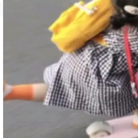
联 加...
经过人工复核，准确度令人满意。这一方法也为
社区爱好者提供了高效跟踪新版本的思路。
©OSCHINA(OSChina.NET)
京ICP备2025119063号