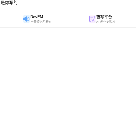
不是你写的
DevFM
智写平台
当天资讯听着看
AI 创作更轻松