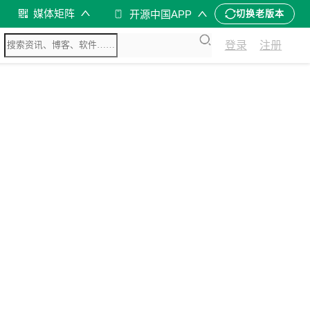
媒体矩阵
开源中国APP
切换老版本
登录
注册