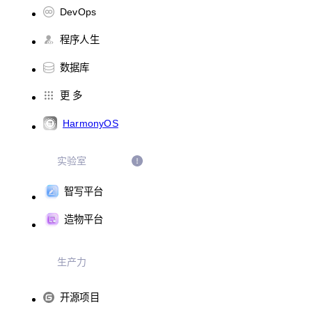
DevOps
程序人生
数据库
更 多
HarmonyOS
实验室
智写平台
造物平台
生产力
开源项目