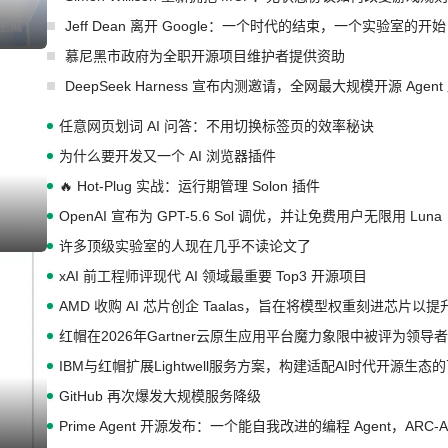
Jeff Dean 离开 Google：一个时代的结束，一个实验室的开始
慕尼黑市政府为全职开源项目维护者提供资助
DeepSeek Harness 宣布内测邀请，全网最大规模开源 Age
任意网页划词 AI 问答：不用切换标签页的效率秘诀
为什么要开发又一个 AI 浏览器插件
🔥 Hot-Plug 实战：运行期管理 Solon 插件
OpenAI 宣布为 GPT-5.6 Sol 调优，并让免费用户无限用 Luna
许多顶级实验室的人现在几乎不读论文了
xAI 前工程师评现代 AI 领域最重要 Top3 开源项目
AMD 收购 AI 芯片创企 Taalas，旨在将模型权重刻进芯片以
红帽在2026年Gartner云原生应用平台魔力象限中被评为领导者
IBM与红帽扩展Lightwell服务方案，构建适配AI时代开源生
GitHub 再次爆发大规模服务降级
Prime Agent 开源发布：一个能自我改进的编程 Agent，ARC-