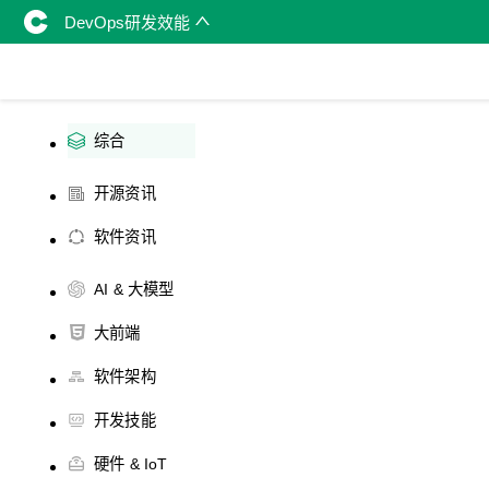
DevOps研发效能
综合
开源资讯
软件资讯
AI & 大模型
大前端
软件架构
开发技能
硬件 & IoT