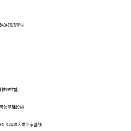
nt 路演现场诞生
提升推理性能
态的可信基础设施
AGI 3 超越人类专家基线