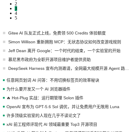
2
3
4
5
Gitee AI 队友正式上线，免费领 500 Credits 体验额度
Simon Willison 重新拥抱 MCP：无状态协议如何改变游戏规则
Jeff Dean 离开 Google：一个时代的结束，一个实验室的开始
慕尼黑市政府为全职开源项目维护者提供资助
DeepSeek Harness 宣布内测邀请，全网最大规模开源 Agent 路演现场诞生
任意网页划词 AI 问答：不用切换标签页的效率秘诀
为什么要开发又一个 AI 浏览器插件
🔥 Hot-Plug 实战：运行期管理 Solon 插件
OpenAI 宣布为 GPT-5.6 Sol 调优，并让免费用户无限用 Luna
许多顶级实验室的人现在几乎不读论文了
xAI 前工程师评现代 AI 领域最重要 Top3 开源项目