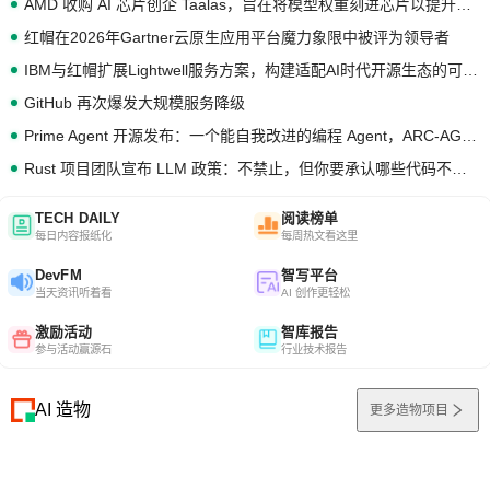
AMD 收购 AI 芯片创企 Taalas，旨在将模型权重刻进芯片以提升推理性能
红帽在2026年Gartner云原生应用平台魔力象限中被评为领导者
IBM与红帽扩展Lightwell服务方案，构建适配AI时代开源生态的可信基础设施
GitHub 再次爆发大规模服务降级
Prime Agent 开源发布：一个能自我改进的编程 Agent，ARC-AGI 3 超越人类专家基线
Rust 项目团队宣布 LLM 政策：不禁止，但你要承认哪些代码不是你写的
TECH DAILY
阅读榜单
每日内容报纸化
每周热文看这里
DevFM
智写平台
当天资讯听着看
AI 创作更轻松
激励活动
智库报告
参与活动赢源石
行业技术报告
AI 造物
更多造物项目