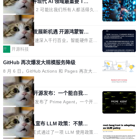
业化营销服务的需求从未如此迫切。 但市场扩容
xAI 前工程师评现代 AI 领域最重要 Top
n 这条推文引发了广泛讨论。他不是在说风凉
巧机身有效提升市面主流标准A...
3 开源项目
的同时,服务商的竞争逻辑正在改变。2026年Top
话，他是说出了一个圈内人尽皆知但很少公开捅
Flash Attention 2 可能比我们所有人都活得久。
Agency年度合辑的观察指出,“产品”这个离消费
破的事实。 Jordan 随后补充了一句软化声明：
这句话不是来自某个技术博客，而是出自 Hieu
局
者最近的载体,在整个品牌营销层面的权重显著变
「我不认为这些会议上大部分论文都在过度宣传
Pham 的一条推文。Hieu Pham 是谁？他是 xAI
高了。全域营销服务商的竞争正在从规模转向深
或造假。问题是，作为读者，如果你筛选出那些
共商智能硬件发展新机遇 开源鸿蒙智能
的早期工程师之一，在 Grok 训练基础设施团队
度,案例厚度、全域覆盖、多线协同...
硬件开发者日杭州站即将举行
看起来最令人兴奋的论文，那它们大部分都是过
工作过。近日他在 X 上发了一条帖子，列出了他
随着万物智联加速深入千行百业，智能硬件正从
度宣传的。」 这才是真正的痛点。不是所有论文
认为现代 AI 领域最重要的三个开源项目。 第一
单点设备迈向智能化、网联化、协同化发展。作
开
开源科技
都有问题，是最吸引眼球的那批论文最有问题。
个名字毫无悬念：Flash Attention 2。 Hieu 的
为面向全场景、跨终端的分布式操作系统，开源
他引用的帖子来自 Mathew Shen，一位 ICLR 2
理由很具体。FA 系列不需要解释，但 FA2 是他
GitHub 再次爆发大规模服务降级
鸿蒙通过统一技术底座和分布式能力，为不同类
026 的读者：「看了篇 ...
认为最重要的一个——复杂度恰到好处，刚好能
型智能设备的开发、连接与互联提供关键支撑，
8 月 6 日，GitHub Actions 和 Pages 再次大规
驱动你去学 CuTe，但还没被那些"邪恶的" Hopp
也为产业链企业探索产品创新与商业增长打开新
模服务降级，Actions 完全不可用超过 5 小时，
局
er++ 优化所淹没，足够容易修改和适配。 更关
的空间。 8月14日，开源鸿蒙智能硬件开发者日
webhook 停发，连自托管 runner 也因调度层故
键的是 FA2 的持久性...
（OHDD：OpenHarmony Hardware Develope
Prime Agent 开源发布：一个能自我改
障无法工作。Pages、Copilot code review、C
进的编程 Agent，ARC-AGI 3 超越人类
r Day）将在杭州启航。活动面向智能硬件产业
opilot coding agent 全部受影响。从检测到完全
Prime Intellect 发布了 Prime Agent，一个开源
专家基线
链企业和开发者，邀请行业专家与资深技术顾
恢复，大约 12 小时。 这是 2026 年 8 月的第六
的编程 Agent Harness，核心设计围绕两个抽
局
问，围绕开源鸿蒙技术能力、设备适配、芯片适
起事故，其中四起与 AI/Copilot 服务相关。 Git
象：Recursive Language Model（RLM）和 C
配、功耗与稳定性调优、兼容性测评及统一互联
Rust 项目团队宣布 LLM 政策：不禁
Hub 员工 kdaigle 在 HN 讨论中贴出了一组数
ontinual Harness。在 ARC-AGI 3 基准测试
等内容展开系统讲解和实战交流，帮助企业进一
止，但你要承认哪些代码不是你写的
据：2025 年全年 10 亿次 commit。现在，每周
上，Prime Agent + Opus 5 的组合达到了 95.
Rust 语言项目正式通过了一项 LLM 使用政策，
步了解开源鸿蒙在智能...
2.75 亿次，全年预计 140 亿次。GitHub...