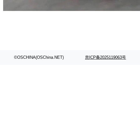
代码检索手段（如关键词匹配、目录遍历）仅能
在语法层面完成文本定位，难以触及代码的语义
内涵与结构关联，导致开发者使用代码智能体在
理解大规模代码仓时面临显著"代码仓理解"瓶
颈。 代码仓深度理解服务（以下简称" CodeBas
e深度理解服务"）是华为云码道（CodeA...
©OSCHINA(OSChina.NET)
京ICP备2025119063号