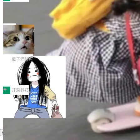
件。 腾讯网平团队在UCL-MPComm中实现了一
型或企业内部部署模型提升研发效率。但随着 AI
各领域的应用成果，覆盖技术底座、行业赋能、
个独立于业务线程的全局通信引擎（Engine），
Coding 从个人辅助工具逐步走向团队级、组织
Jeff Dean 离开 Google：一个时代的结
产品应用、支撑保障、专题等五大方向。深信服
并实...
束，一个实验室的开始
级应用，企业在规模化落地过程中，对安全性、
AI算力网关（AI创新平台）成功入选！ 随着各行
Google 员工编号 20。MapReduce 作者之一。
可控性和代码质量提出了更高要求。 首先是数据
各业的Agent走向规模化建设，算力构成形态逐
Bigtable 作者之一。TensorFlow 的作者之一。
局
安全与合规要求。对于大多数普通研发场景，公
渐丰富，用户关注的重点也在发生变化：不只是
Gemini 的架构师。Google 首席科学家。 Jeff D
有云模型能够满足快速试用和效率提升的需求。
让AI用起来，还要进一步看清混合算力时代下，
🔥 SolonCode v2026.8.4 发布：界面
ean 在 Google 工作了 27 年后，宣布离职。 他
但对于金融、能源、医疗等对数据安全要求较...
字体可调、22 种语言、记忆搜索增强
Token花在哪里、算力是否被充分利用，以及持
不是一个人走。一同离开的还有 Sanjay Ghema
打开终端就能上岗的全中文编码智能体，这一轮
续增长的AI成本该如何优化。 深信服AI算力网关
wat（Google 员工编号 23，Jeff Dean 二十多
把「看得清、用母语、记得住」三件事一次补
梅子酒好吃
正是围绕这些实际问题，从Token治理和成本治
年的编程搭档，MapReduce 和 Bigtable 的共同
齐。 SolonCode 是什么 SolonCode 是杭州无
理两个方面，让用户的每一份算力都看得清、管
作者）、Quoc Le（Google 大脑核心成员，Se
让“代码语义理解”深度释放AI Coding
耳科技研发的企业级终端编码智能体——一位全
得住、用得稳、省得下、更安全！ 一、从现在开
价值潜能：华为云码道（CodeArts）
q2Seq 和 DocAI 的共同发明人）以及 Oriol Vin
中文驱动的数字员工，自主理解需求、规划步
一、代码仓深度理解技术的作用与价值 在软件工
始，Token使用一目...
代码仓技术解析
yals（Gemini 联合负责人，AlphaSta...
骤、编写代码。不挑模型、不挑平台，curl 一行
程实践中，代码仓是企业核心知识资产的主要载
开
开源科技
装完即用。 开源地址：Gitee · GitCode · GitHu
体。企业级代码仓库通常包含数十万乃至数百万
b 安装 支持 Java 8+（8~26）、macOS / Linu
个文件，其规模远超单次模型调用可承载的上下
x / Windows / Harmony PC。 # macOS / Linu
文窗口。随着项目规模的持续扩张与代码历史的
x / Harmony PC curl -fsSL https://solon.noea
不断累积，代码仓中的模块关系、接口契约、业
r.org/solon...
务逻辑等关键信息往往分散于数十乃至数百个文
件之中，形成高度复杂的知识关联网络。传统的