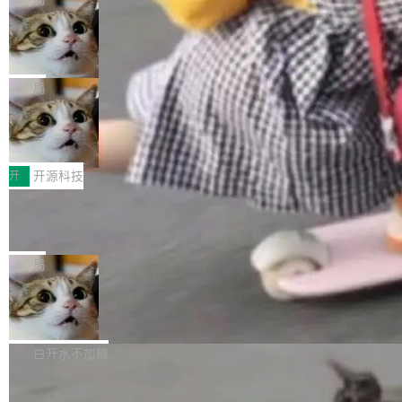
现实 过去两年，CIO们的焦虑清单上多了两项：
设置，如果用布尔值 + 可空字段来表示——bool
个"AI 知识库 + 聊天机器人"——每个大厂都在
一是如何让大模型和智能体应用安全地从PoC走
ean 表示是否可切换，nullable 的默认模式、浅
Deno 团队开源 Celld，可自托管的分
做，没什么新鲜的。 但 Kenton Varda 在 Twitte
向生产，二是如何让测试团队跟得上AI应用...
布式 Durable Objects
色方案、深色方案——会产生大量无意义的组
r 上把事情说清楚了： 今天我们发布了 Cloudfla
Ryan Dahl 领导的 Deno 团队推出了最新开源项
合。方案缺了、配置冲突了、全 null 了。要知道
re OS，一个带连接器的聊天机器人，跟其他所
目 Celld，一个能在自己机器上运行 Cloudflare
局
哪些组合有效，作者说，你得靠"文档、校验、或
有科技公司做的一样。只不过，实际上它不一
Workers 和 Durable Objects 的守护进程。 设
者部落知识"。 换个写法。Rust 的 enum，两个
样。这是 Sandstorm.io 的重制版，我十年前的
鲁大师7月新机性能/流畅/AI榜：vivo夺
计思路很直接：每个对象是一个独立的 SQLite
变体：Switchable...
性能、流畅双第一，三星Galaxy Z系列
那个创业公司。不同的是，这次它构建在 Cloudf
数据库，按名称寻址，复制到你自己的 S3 兼容
2026年7月的手机市场，由于存储等硬件成本暴
新折叠缺席
lare Workers 上——我花了九年时间搭建的平台
存储库里。节点之间只通过这个存储库协调——
增，手机厂商的日子也不好过啊，新机速度明显
开
开源科技
——并且深度集成了 AI。这基本上是我十年秘密
没有控制平面，没有共识协议。每个对象自带一
放缓，因此硝烟味淡了许多。新机参数规格除开
计划的顶峰。 十年前，Ken...
个小型数据库，应用天然按分片构建，单个数据
Zed 推出 DeltaDB，一个记录 commit
高价的三星折叠（三星Galaxy Z Fold8 Ultra / Z
之间所有操作的版本控制系统
库的竞争和爆炸半径问题在设计层面就被消除
Fold8 / Z Flip8）外，其余要么是中低端机器，
Zed 编辑器团队发布了新项目——DeltaDB，一
了。 闲置的 cell 会休眠到几乎不占资源。当 cel
例如iQOO Z11i、REDMI Note 17、REDMI No
个在 git commit 之间记录每一次编辑操作的版
局
l 迁移或唤醒时，新宿主从 S3 恢复 SQLite 数据
te 17 Pro、OPPO K15，要么是vivo X300 E这
本控制系统。目前处于 Early Access 阶段。 De
库继续执行。存储库是持久化的唯一真相...
样的次旗舰。 Galaxy Z Fold8 Ultra / Z Fold8 /
SpaceXAI 单季资本开支达 183 亿美元
ltaDB 的核心思路直接写在 landing page 最显
Z Flip8三款折叠屏新机均在7月22日发布，且全
眼的位置：「Software is made between com
根据风险投资人Tomer Tunguz 博客（VC 分
部搭载骁龙8 Elite Gen5 for Galaxy，它们本该
mits」——软件是在 commit 之间写出来的。git
析）披露的最新分析与第二季度业绩报告，Spac
白开水不加糖
是7月性...
只记录了你提交的最终状态，但真正的工作过程
eXAI在上个季度的总资本支出飙升至183.7亿美
——打字、删改、试错、agent 对话——都在 co
Meta 发布终端编程 Agent“Muse Cod
元。其中，绝大部分资金被直接用于 AI 领域，