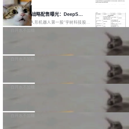
5% RHAE Best@1，超过了 ARC 报告的人类专
覆盖 rust-lang/rust 单一仓库的代码贡献。这不
局
家基线 95.4%。 不是又一个 coding agent 包装
是项目级别的官方立场，目前由五个团队采纳，
宇树科技 IPO 战略配售曝光：DeepSe
器 Prime Agent 的架构和市面上大多数 coding
但它可能是主流开源项目中关于 AI 辅助贡献最
ek 获配 93.3 万股，锁定 36 个月
agent 有本质区别。大多数 agent harness 的设
细致的一份规则。 政策的核心只有一句话：LLM
8月6日晚间，“人形机器人第一股”宇树科技股份
计是基于早期模型的能力—...
可以用来分析、提炼、审阅、建议，但不能用来
有限公司披露IPO发行价格及战略配售结果，杭
白开水不加糖
创作。 具体来说，LLM 生成的代码可以提交，
州深度求索人工智能基础技术研究有限公司（De
但必须满足五个条件：预先安排、非关键、高质
Docker 29.7.2 发布
epSeek）获配93.3399万股，按150.8元/股发行
量、充分测试、充分审查，并且必须披露。LLM
价格计算，认购金额约1.41亿元，股份锁定期为
Docker 29.7.2 现已发布，具体更新内容如下：
不得生成涉及安全性的关键变更，除非作者本身
36个月。 公告显示，本次宇树科技战略配售对
Bug fixes and enhancements 修复多次传递同
白开水不加糖
就是领域专家。即使如此，政策也"强烈不建
象主要包括长期投资机构、与公司业务具有战略
一环境变量时，docker service create和docker
议"这么做。 对于不披露的情况，审核者可以直
合作关系或长期合作愿景的大型企业、科创板保
Apache Fluss 毕业成为顶级项目
service update会发生 panic 的问题。docker/cl
接关闭 PR，无需解释。 政策作者 Jynn Ne...
荐人跟投子公司，以及公司高级管理人员和核心
i#7145 修复了 Docker Engine 29.7.0 中引入的
今年 7 月，Apache Fluss 的毕业提案在 Apach
员工参与设立的专项资产管理计划。其中，Dee
一个回归问题，该问题导致拉取镜像时会拒绝包
e 孵化器项目管理委员会（IPMC）投票中获得
白开水不加糖
pSeek作为与宇树科技具备战略合作关系的企
含绝对 hardlink 目标的镜像（此类镜像由某些镜
全票通过，随后获 Apache 软件基金会董事会批
业，获配股份数量占本次发行数量的2.31%。 除
像构建工具生成）。moby/moby#53305 修复了
马斯克 AI 百科项目 Grokipedia 被曝数
准。今天，Apache 软件基金会正式宣布 Apach
DeepSeek外，腾讯旗下上海启善投资有限公司
月未更新
Docker Engine 29.7.0 中引入的一个回归问
e Fluss 孵化毕业，成为 Apache 顶级项目（TL
埃隆·马斯克推出的AI百科项目 Grokipedia 被曝
获配9...
题，该问题可能导致在旧版 Linux 内核...
P）！这一里程碑不仅标志着 Fluss 迈入新的发
长期停止内容更新，未能实现其作为“AI版维基百
白开水不加糖
展阶段，也将进一步推动流式存储、实时湖仓与
科”替代品的目标。 据 Lawfare 最新调查，自今
AI 数据基础加速融合，为实时数据基础设施的发
Solon I18n：三种解析器，零样板代码
年4月以来，Grokipedia 页面更新功能基本停