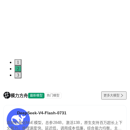
1
2
3
模力方舟
最新模型
热门模型
更多大模型
DeepSeek-V4-Flash-0731
高效轻量化MoE模型，总参284B，激活13B，原生支持百万超长上下
文能力。推理速度快、延迟低、调用成本低廉，综合能力均衡，主打