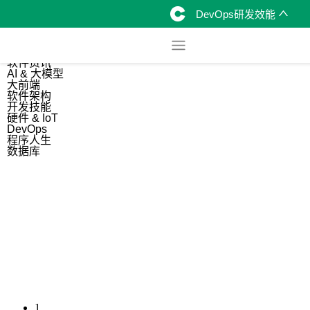
DevOps研发效能
综合
开源资讯
软件资讯
AI & 大模型
大前端
软件架构
开发技能
硬件 & IoT
DevOps
程序人生
数据库
1