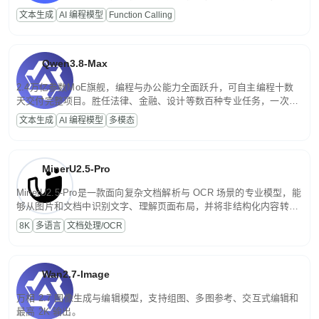
高并发、轻量化任务，适合日常对话、内容创作、基础 RAG、批量
文本生成
AI 编程模型
Function Calling
文案处理等普惠刚需场景。
Qwen3.8-Max
2.4万亿参数MoE旗舰，编程与办公能力全面跃升，可自主编程十数
天交付完整项目。胜任法律、金融、设计等数百种专业任务，一次对
话端到端交付生产级成果。原生视觉理解贯穿规划、执行与验证全流
文本生成
AI 编程模型
多模态
程，支持超长文档与长视频的深度语义解析。长程任务中自主规划与
闭环迭代，持续进化。
MinerU2.5-Pro
MinerU2.5-Pro是一款面向复杂文档解析与 OCR 场景的专业模型，能
够从图片和文档中识别文字、理解页面布局，并将非结构化内容转换
为便于存储、检索和二次处理的结构化结果。
8K
多语言
文档处理/OCR
Wan2.7-Image
万相 2.7 图像生成与编辑模型，支持组图、多图参考、交互式编辑和
最高 2K 输出。