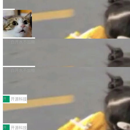
e” 和 Muse Spark 1.2 模型
mmit 之间的空隙里丢失了。 DeltaDB 要做的就
金额高达158.3亿美元，这一单项投入已经逼近
Meta 今天发布了两款 AI 产品：Muse Code，
是把这段空隙补上。 回退到任何一次编辑：Delt
微软同期总资本开支的四成。 与亚马逊、Alpha
一个在终端里运行的编程 agent；Muse Spark
局
aDB 捕获 commit 之间的每一次操作，...
bet、微软以及 Meta 等传统科技巨头相比，Spa
1.2，驱动这个 agent 的新模型。一句话概括：
ceXAI的资金消耗速度尤为引人瞩目。然而，支
美团开源 LoHoSearch，用知识图谱校
你可以用 curl -fsSL https://dev.meta.ai/install.
准 AI 能力认知
撑庞大支出的资金来源却呈现出截然不同的面
sh | bash 安装一个能在大项目里自动规划、写
机器出题的前提，是让机器拥有全局视野。整个
貌。数据显示，微软和 Meta 主要依托充沛的经
代码、验证结果的 AI 终端工具。 据介绍，Muse
构建流程可以分为四个环节：建图 → 控制难度
白开水不加糖
营现金流来覆盖资本开支，其资本支出覆盖率分
Code 是 Meta 的编程 agent 产品。它和市场上
→ 质量把关 → 数据概览。
别达到155% 和106%;而SpaceXAI的经营现金
腾讯开源 UCL-MPComm 通信库
已有的终端编程 agent 在设计理念上有几个明显
流仅能覆盖资本开支的12...
的差异点。 异步后台 agent：Muse Code 有一
腾讯网平团队宣布开源了 UCL-MPComm 通信
个主 agent 循环，外加一组后台 agent。这些后
库，并将作为transport接入Mooncake TENT。
白开水不加糖
台 agent...
该通信库针对AI Memory池化场景的数据传输需
CoStrict入选工信部2025人工智能应用
求进行了深度优化，能够实现数据中心内大规模
典型案例
计算节点间多种内存类型的高性能通信。 UCL-
近日，工信部科技司公示《2025人工智能应用典
MPComm将作为一种传输引擎接入Mooncake T
型案例入选名单》，深信服“面向企业研发场景的
开
开源科技
ENT，实现零拷贝传输性能提升30%、非零拷贝
开源 AI 编程平台 CoStrict 应用”凭借卓越的技术
传输性能最高提升5倍。UCL-MPComm底层基
深信服AI算力网关入选工信部人工智能
创新与落地成效成功入选。 全链路私有化部署，
应用典型案例！
于自研UCL-Engine通信引擎，后续腾讯网平将
助力企业AI研发安全落地 当前，越来越多企业已
前不久，工业和信息化部正式发布《2025年人工
持续开源更多基于UCL-Engine的高性能通信组
经开始引入 AI Coding 工具，通过调用公有云模
智能应用典型案例名单》，集中展示人工智能在
开
开源科技