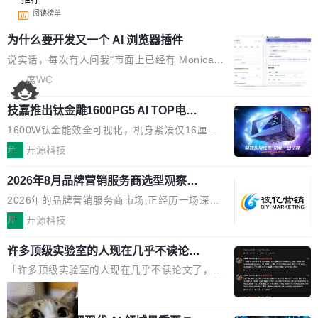
阅读榜单
为什么要开发又一个 AI 浏览器插件
说实话，每次有人问我"市面上已经有 Monica、
Sider、Copilot for Chrome 这些 AI 浏览器插件
席WC
了，你为什么还要再做一个"，我都觉得这个问题
技嘉推出钛金雕1600PG5 AI TOP电
问得好。 因为我自己也是从用户变成开发者的。
源：为发烧级主机与本地AI算力打造旗
现有产品的天花板 我用过不少 AI 浏览器插件。
1600W钛金能效全可视化，机身紧凑仅16厘米
舰供电方案
刚开始觉得都挺好——选中一段文字，弹出解
继2026台北电脑展首度亮相后，技嘉科技近日正
开
开源科技
释；写邮件时帮你润色；看英文网页给你翻译摘
式发布钛金雕1600PG5 AI TOP电源。这款高端
要。但用久了你会发现，它们本质上都是同一类
2026年8月品牌营销服务商选型观察：
电源专为发烧级DIY主机与本地AI算力平台打
从流量思维到品牌资产思维的范式转移
东西：一个带网页上下文的聊天框。 它们能读取
造，整机长度仅16厘米，提供1600W额定功率
2026年的品牌营销服务商市场,正经历一场深刻
页面的文本，然后把文本丢给大模型，再返回一
与80PLUS钛金能效；支持ATX 3.1与PCIe 5.1
的价值重构。全球全案品牌代理机构市场从2025
开
开源科技
段回答。仅此而已。 这当然有用，但总觉得差点
规范，结合服务器级元件、完善供电线材与内置
年的83.1亿美元增长至2026年的86.6亿美元,年
意思。比如我在一个后台管理系统里，需要填50
实时LCD监控屏，可充分满足当下高阶PC主机
许多顶级实验室的人现在几乎不读论文
复合增长率达5.44%,预计2032年将突破120亿美
个表单字段，每个字段还有联动逻辑；比如我
了
的严苛使用需求。 澎湃功率，紧凑机身 钛金雕1
元。数字广告与公共关系相关服务市场更是从20
「许多顶级实验室的人现在几乎不读论文了，而
想...
600PG5 AI TOP具备强悍输出功率，同时实现
25年的8463亿美元扩张至2026年的8763亿美
且他们认为 ICLR/ICML/NeurIPS 充斥着大量过
局
机身尺寸大幅精简。整机长度仅16厘米，属于同
元。数字的背后是一个清晰的事实——品牌对专
度宣传和欺诈。」 OpenAI 研究员 Keller Jorda
功率段机身尺寸十分紧凑的1600W电源产品。小