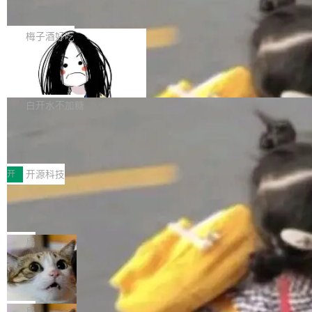
展开启新的篇章。
滞，过去三个月内没有任何条目完成更新，用户
如果你在 Spring Boot 里做过国际化，流程大概
提交的编辑请求也长期处于待处理状态。 Groki
是这样的：配 MessageSource 的 Bean、写 R
梅子酒好吃
pedia 于去年底上线，定位为由人工智能生成内
eloadableResourceBundleMessageSource、
容的百科平台，被马斯克视为传统众包百科网站
Apache Doris 4.1 全面增强 Iceberg：
声明 LocaleResolver、注册 LocaleChangeInt
支持 UPDATE、MERGE INTO 与 Iceb
维基百科的替代方案。Lawfare 调查发现，无论
erceptor…五六步之后才能看到第一行翻译文
Apache Doris 4.1 要补齐的，正是缺失的那一
erg V3
热门页面还是低关注度页面，均未出现近期更
本。 Solon 换了个方式。整个 i18n 模块围绕三
半。在已有查询能力的基础上，Doris 进一步支
白开水不加糖
新，相关问题并非局限于特定领域，而是在不同
个解析器、一个注解、一个工具类展开——没有
持了 UPDATE、DELETE、MERGE INTO 等数
主题和访问量页面中普遍存在。 调查人员最初认
XML、没有拦截器注册、没有样板配置。 资源
Testin XAgent：CIO智能测试落地指南
据修改操作、完整的表结构管理与分区演进，以
为，Grokipedia可能只是限...
文件的约定 把文件放到 resources/i18n/ 下： r
及 rewrite_data_files、expire_snapshots 等日
7月30日，TiD2026质量竞争力大会在北京中关
esources/i18n/messages.properties ...
常维护操作，并完整支持 Iceberg V3 格式。
村国家自主创新示范区会议中心开幕。本届大会
开
开源科技
由中关村智联软件服务业质量创新联盟主办，以
让非法状态不可表示：一篇关于 ADT
“智构可信·质创未来——AI原生时代的质量新范
的帖子在 Reddit 火了
式”为主题，直面AI从实验室走向规模化产业落地
有一种东西，一旦用过就回不去了。Alex Fedos
的核心质量命题。会上，《2026智能研发生产力
eev 管它叫"软件设计的基石"。 他说的东西不新
局
工具选型手册》发布，Testin云测的Testin XAge
鲜——代数数据类型（ADT），尤其是和类型
Cloudflare 开源内部企业 AI 平台 Clou
nt智能测试系统入选AI测试领域代表产品。对CI
（sum type）。但他说清楚了一件事：这不是类
dflare OS
O而言，这提示了一个转变：AI测试正在从效率
型系统的学术体操，是日常编码的思维方式。 文
Cloudflare 发布了一个开源项目 Cloudflare O
工具升级为企业的质量基础设施。 CIO面对的新
章从一个简单的例子切入。一个网站的深色主题
S。如果你只看官方博客，你会觉得这是又一
局