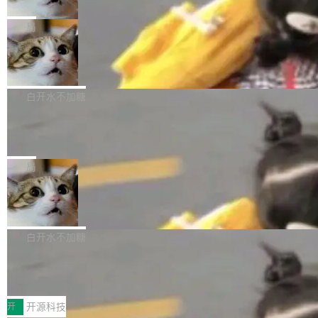
只为金钱，不为使命
1，U1.5-Lite-Preview 在以下方向上带来了显著
tl 是一个 Ubuntu 专有的包，它和它的依赖项都
顶级 AI 研究员在两家公司之间来回跳，中间只
提升： 原生支持4K图像生成； 更精细的局部纹
是 Ubuntu 专有的，不会用在其他发行版上。」
隔了几天。 Lilian Weng 上周刚宣布因健康原因
局
理、细节与真实世界质感； 更准确的中英文文字
所以 deb 版本的受众实际上为零。既然只有 Ub
离开 Thinking Machines Lab，说自己作为联合
生成与复杂版式组织； 更稳定的图...
FFmpeg 9.0 发布
untu 用户在用，那用 snap 打包就没什么可纠结
创始人的角色「太累了」。几天后，The Inform
的。 从 deb 到 snap 的迁移路径 hwctl 是 rust-
ation 就曝出她将重回 OpenAI，负责递归自我
FFmpeg 9.0 现已发布，包含多项改进。官方更
hwlib 硬件 API 库的一部分，命令行工具负责查
改进方向的研究。她是 Thinking Machines 过
新日志列出的 9.0 版本主要更新内容如下： 扩
白开水不加糖
询 Ubuntu 的硬件认证数据库。...
去一年内第四个离开的联合创始人。 这家由前
展 AMF 色彩转换器 (vf_vpp_amf) 的 HDR 功能
DeepSeek V4 Flash 单日消耗 8 万亿 t
OpenAI CTO Mira Murati 创立的公司，连创始
MP4 muxer 中支持 LCEVC 音轨复用 Playdate
okens 登顶热搜
团队都留不住。 但 Thinking Machines 不是唯
视频编码器和多路复用器 添加 v360_vulkan filt
8 万亿 tokens。一天。一家公司的消耗。 Open
一在人才争夺战中失血的公司。六月，Google
er HE-AAC 960 解码 (DAB+) transpose_cuda
Code 在 X 上发帖：「DeepSeek Flash did 8T
局
连失两员大将：Noam Shazeer 去了 Op...
filter 添加 AMF Frame Rate Converter (vf_frc
tokens on August 1st. 5T of free usage + 3T
_amf) filter SMPTE 2094-50 元数据支持和直
NetBSD 11.0 正式发布
on OpenCode Go.」79.8 万次浏览，连带着 #
通 ProRes RAW VideoToolbox 硬件加速器 AP
DeepSeek一天消耗了8万亿# 上了微博热搜——
NetBSD 11.0 现已正式发布，这是 NetBSD 操
V ...
注意这是 OpenCode 一家的消耗。 OpenCode
作系统的第十八个主要版本。 自 NetBSD 10.1
白开水不加糖
是 Anomaly 出品的 AI 编程工具，套餐 10 美元/
以来的变化 更新亮点： 新增对 RISC-V 处理器
月。用户交了 10 美元，就能用 DeepSeek Flas
2026 ChinaJoy鸿蒙游戏增长臻享会举
架构的支持。NetBSD 11.0 是首个支持 64 位 R
办，鲸鸿动能系统呈现游戏行业解决方
h 随便写代码，按网友说法：「怎么使劲用也用
ISC-V 平台的稳定版本，涵盖一系列基于 StarFi
8月1日，2026 ChinaJoy期间，鸿蒙游戏增长臻
案
不完。」5T 来自免费额度，3T 来自 Go...
ve JH71XX 的设备，例如 VisionFive 2、PINE
享会在上海举办。鸿蒙生态的全场景智慧营销平
开
开源科技