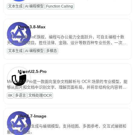
高并发、轻量化任务，适合日常对话、内容创作、基础 RAG、批量
文本生成
AI 编程模型
Function Calling
文案处理等普惠刚需场景。
Qwen3.8-Max
2.4万亿参数MoE旗舰，编程与办公能力全面跃升，可自主编程十数
天交付完整项目。胜任法律、金融、设计等数百种专业任务，一次对
话端到端交付生产级成果。原生视觉理解贯穿规划、执行与验证全流
文本生成
AI 编程模型
多模态
程，支持超长文档与长视频的深度语义解析。长程任务中自主规划与
闭环迭代，持续进化。
MinerU2.5-Pro
MinerU2.5-Pro是一款面向复杂文档解析与 OCR 场景的专业模型，能
够从图片和文档中识别文字、理解页面布局，并将非结构化内容转换
为便于存储、检索和二次处理的结构化结果。
8K
多语言
文档处理/OCR
Wan2.7-Image
万相 2.7 图像生成与编辑模型，支持组图、多图参考、交互式编辑和
最高 2K 输出。