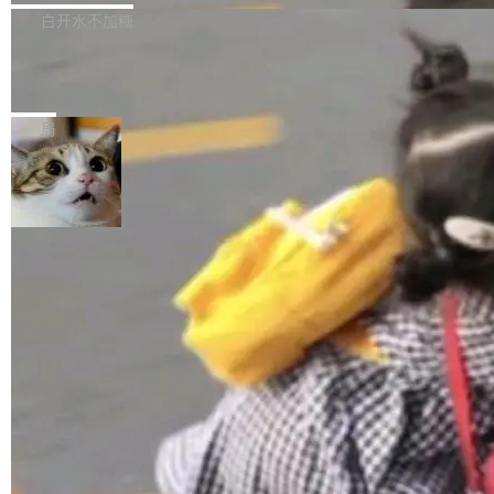
正，才能成为机器能理解的高质量数据。医学影
理工具。它可以查看，转换，编辑和分类所有主
白开水不加糖
像AI落地最昂贵的环节，不是算法，是专业医生
流格式的电子书。Calibre 是个跨平台软件，可
的时间。 张医生是某三甲医院放射科副主任医
SwiftUI 问世七年了，为什么开发者还
以在 Linux、Windows 和 macOS 上运行。 Cal
师，牵头一项腹部肌肉影像课题。他需要在数百
在骂它？
ibre 9.12 现已正式发布，此次更新内容如下：
Yakov Manshin 发了一期长达 40 分钟的 YouT
张CT影像上完成像素级精细分割，让系统"...
新功能 macOS：在 Connect/Share 按钮中添加
ube 视频，标题是"SwiftUI 七年后：一个平庸的
局
通过 AirDop 共享书籍的功能 Content server：
故事"。视频核心观点很简单：SwiftUI 发布七年
支持可向服务器后端添加新端点的插件 Edit boo
了，仍然像一个永久公测版。 Manshin 从数据
k：Compress images：添加将 GIF 图像转换为
流、布局系统、API 稳定性、性能、跨平台五个
加载更多
JPEG/WebP 的选项 ToC Editor：添加一个按
维度逐一批判了 SwiftUI。最让人印象深刻的一
钮，用于对目录中的条目进...
个论据是：苹果官方的 SwiftUI 教程项目 Land
marks，用最新 Xcode 在最新 macOS 上构建
运行，出来的效果是坏的——侧边栏按钮大小不
一，界面错位。他说这个问题"两年前就发现了，
至今没变"。 数据流方面，Manshin 指出 SwiftU
I 的属性包装器演进史...