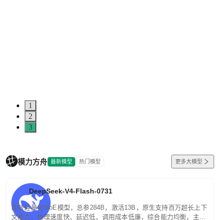
5
0
1
2
3
模力方舟
最新模型
热门模型
更多大模型
DeepSeek-V4-Flash-0731
高效轻量化MoE模型，总参284B，激活13B，原生支持百万超长上下
文能力。推理速度快、延迟低、调用成本低廉，综合能力均衡，主打