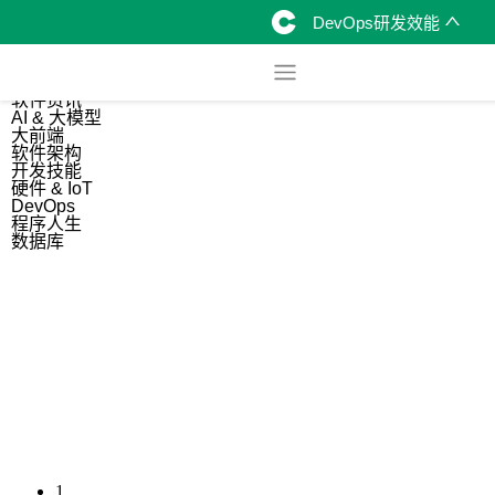
DevOps研发效能
综合
开源资讯
软件资讯
AI & 大模型
大前端
软件架构
开发技能
硬件 & IoT
DevOps
程序人生
数据库
1