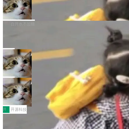
通过拉取过去一年内（从 PG 18 Beta1 时间点
和休闲娱乐竞争时间。" 这是 libexpat 维护者 S
的图像元素不在同一个子树中，则它们将不再关
至今）的所有 commit，同样交由 AI 分析提炼。
Firefox 153.0.3 发布
ebastian Pipping 写在博客里的话。8 月 4 日，
联 加...
经过人工复核，准确度令人满意。这一方法也为
他宣布了一个新消息：从 2026 年 8 月 1 日起，
Firefox 153.0.3 现已发布，具体更新内容如
社区爱好者提供了高效跟踪新版本的思路。
他可以全职维护 libexpat 了，最长 6 个月。发
下： New Smart Window 包含多项增强功能：
白开水不加糖
工资的是慕尼黑市政府。 libexpat 是一个 C99
<ul> <li>现在建议列表会显示更多结果，方便用
编写的流式 XML 解析器，MIT 许可证。和 libx
Cloudflare Computer 开源：你的 Age
户查找历史记录和切换到已打开的标签页。（<a
nt 需要一台电脑，而不是一个容器
ml2 一样，它是世界上使用最广泛的 XML 解析
href="https://bugzilla.mozilla.org/show_bug.c
Cloudflare 开源了名为 @cloudflare/computer
库之一。你的操作系统、浏览器、无数的基础设
gi?id=2019042">Bug&nbsp;2019042</a>）</l
的 npm 包。项目的核心论点是：容器不适合 Ag
局
施软件，很可能都在用它。而过去十年，维护它
i> <li>现在，助手可以直接使用 Exa 的网络搜索
ent 计算。真正适合的，是 Isolate。 Cloudflare
的人一直在用业余...
结果回答问题，而无需将问题转交给搜索引擎。
OpenAI 公开邮件和聊天记录回应苹果
工程师在这件事上没什么可谦虚的——他们用 W
诉讼，称“Apple is getting this wron
（<a href="https://bugzilla.mozilla.org/show_
orkers 跑了十年 Isolate。用 CEO Matthew Pri
上个月，苹果一纸诉状把 OpenAI 告上法庭，指
g”
bug.cgi?id=204...
nce 的话说：「我们一生都在用 Isolate 运行代
控其挖角苹果前员工并窃取商业秘密。苹果的诉
局
码，而 AI Agent 不需要容器，它们需要的是 Iso
状把 OpenAI 描述成一个系统性地从前东家挖
late。」 容器为什么不合适 容器的问题在于启动
HUAWEI MatePad Edge上架WorkBu
人、套取机密信息的对手。 OpenAI 没发律师
ddy鸿蒙PC版，说话就能干活的AI办公
和销毁都太重了。一个 Agent 要执行的任务可能
函，也没选择庭外沉默。它在官网贴了一篇博
全能AI工作台WorkBuddy鸿蒙PC版上架HUAWE
搭子
只需要几毫秒的 CPU 时间，但容器从冷启动到
文，标题只有六个字：Apple is getting this wro
I MatePad Edge应用市场，直接下载即可使
开
开源科技
就绪要花数秒。如果未来有十...
ng。 然后，它把邮件往来和 iMessage 聊天记
用，与鸿蒙电脑上的体验一致。值得一提的是，
录全贴了出来。 他发错人了 苹果外部律师 Gabr
FFmpeg 9.0 发布：代号“Lei”，以此纪
这是目前市面上唯一支持平板接入WorkBuddy P
念中国开发者雷霄骅
iel Gross 来自 Weil 律所，2 月 23 日下午 5:53