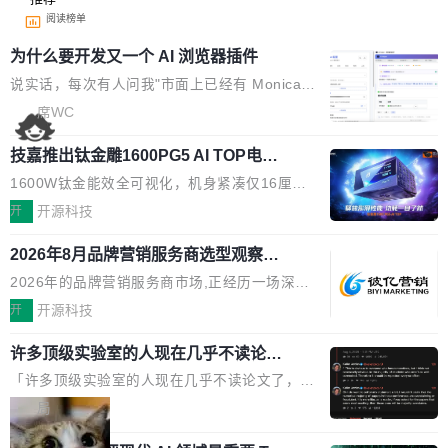
阅读榜单
为什么要开发又一个 AI 浏览器插件
说实话，每次有人问我"市面上已经有 Monica、
Sider、Copilot for Chrome 这些 AI 浏览器插件
席WC
了，你为什么还要再做一个"，我都觉得这个问题
技嘉推出钛金雕1600PG5 AI TOP电
问得好。 因为我自己也是从用户变成开发者的。
源：为发烧级主机与本地AI算力打造旗
现有产品的天花板 我用过不少 AI 浏览器插件。
1600W钛金能效全可视化，机身紧凑仅16厘米
舰供电方案
刚开始觉得都挺好——选中一段文字，弹出解
继2026台北电脑展首度亮相后，技嘉科技近日正
开
开源科技
释；写邮件时帮你润色；看英文网页给你翻译摘
式发布钛金雕1600PG5 AI TOP电源。这款高端
要。但用久了你会发现，它们本质上都是同一类
2026年8月品牌营销服务商选型观察：
电源专为发烧级DIY主机与本地AI算力平台打
从流量思维到品牌资产思维的范式转移
东西：一个带网页上下文的聊天框。 它们能读取
造，整机长度仅16厘米，提供1600W额定功率
2026年的品牌营销服务商市场,正经历一场深刻
页面的文本，然后把文本丢给大模型，再返回一
与80PLUS钛金能效；支持ATX 3.1与PCIe 5.1
的价值重构。全球全案品牌代理机构市场从2025
开
开源科技
段回答。仅此而已。 这当然有用，但总觉得差点
规范，结合服务器级元件、完善供电线材与内置
年的83.1亿美元增长至2026年的86.6亿美元,年
意思。比如我在一个后台管理系统里，需要填50
实时LCD监控屏，可充分满足当下高阶PC主机
许多顶级实验室的人现在几乎不读论文
复合增长率达5.44%,预计2032年将突破120亿美
个表单字段，每个字段还有联动逻辑；比如我
了
的严苛使用需求。 澎湃功率，紧凑机身 钛金雕1
元。数字广告与公共关系相关服务市场更是从20
「许多顶级实验室的人现在几乎不读论文了，而
想...
600PG5 AI TOP具备强悍输出功率，同时实现
25年的8463亿美元扩张至2026年的8763亿美
且他们认为 ICLR/ICML/NeurIPS 充斥着大量过
局
机身尺寸大幅精简。整机长度仅16厘米，属于同
元。数字的背后是一个清晰的事实——品牌对专
度宣传和欺诈。」 OpenAI 研究员 Keller Jorda
功率段机身尺寸十分紧凑的1600W电源产品。小