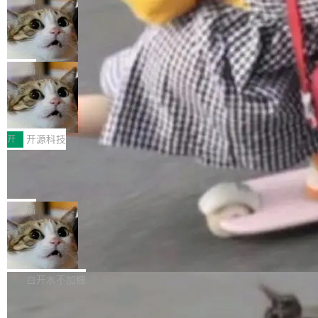
现实 过去两年，CIO们的焦虑清单上多了两项：
设置，如果用布尔值 + 可空字段来表示——bool
个"AI 知识库 + 聊天机器人"——每个大厂都在
一是如何让大模型和智能体应用安全地从PoC走
ean 表示是否可切换，nullable 的默认模式、浅
Deno 团队开源 Celld，可自托管的分
做，没什么新鲜的。 但 Kenton Varda 在 Twitte
向生产，二是如何让测试团队跟得上AI应用...
布式 Durable Objects
色方案、深色方案——会产生大量无意义的组
r 上把事情说清楚了： 今天我们发布了 Cloudfla
Ryan Dahl 领导的 Deno 团队推出了最新开源项
合。方案缺了、配置冲突了、全 null 了。要知道
re OS，一个带连接器的聊天机器人，跟其他所
目 Celld，一个能在自己机器上运行 Cloudflare
局
哪些组合有效，作者说，你得靠"文档、校验、或
有科技公司做的一样。只不过，实际上它不一
Workers 和 Durable Objects 的守护进程。 设
者部落知识"。 换个写法。Rust 的 enum，两个
样。这是 Sandstorm.io 的重制版，我十年前的
鲁大师7月新机性能/流畅/AI榜：vivo夺
计思路很直接：每个对象是一个独立的 SQLite
变体：Switchable...
性能、流畅双第一，三星Galaxy Z系列
那个创业公司。不同的是，这次它构建在 Cloudf
数据库，按名称寻址，复制到你自己的 S3 兼容
2026年7月的手机市场，由于存储等硬件成本暴
新折叠缺席
lare Workers 上——我花了九年时间搭建的平台
存储库里。节点之间只通过这个存储库协调——
增，手机厂商的日子也不好过啊，新机速度明显
开
开源科技
——并且深度集成了 AI。这基本上是我十年秘密
没有控制平面，没有共识协议。每个对象自带一
放缓，因此硝烟味淡了许多。新机参数规格除开
计划的顶峰。 十年前，Ken...
个小型数据库，应用天然按分片构建，单个数据
Zed 推出 DeltaDB，一个记录 commit
高价的三星折叠（三星Galaxy Z Fold8 Ultra / Z
之间所有操作的版本控制系统
库的竞争和爆炸半径问题在设计层面就被消除
Fold8 / Z Flip8）外，其余要么是中低端机器，
Zed 编辑器团队发布了新项目——DeltaDB，一
了。 闲置的 cell 会休眠到几乎不占资源。当 cel
例如iQOO Z11i、REDMI Note 17、REDMI No
个在 git commit 之间记录每一次编辑操作的版
局
l 迁移或唤醒时，新宿主从 S3 恢复 SQLite 数据
te 17 Pro、OPPO K15，要么是vivo X300 E这
本控制系统。目前处于 Early Access 阶段。 De
库继续执行。存储库是持久化的唯一真相...
样的次旗舰。 Galaxy Z Fold8 Ultra / Z Fold8 /
SpaceXAI 单季资本开支达 183 亿美元
ltaDB 的核心思路直接写在 landing page 最显
Z Flip8三款折叠屏新机均在7月22日发布，且全
眼的位置：「Software is made between com
根据风险投资人Tomer Tunguz 博客（VC 分
部搭载骁龙8 Elite Gen5 for Galaxy，它们本该
mits」——软件是在 commit 之间写出来的。git
析）披露的最新分析与第二季度业绩报告，Spac
白开水不加糖
是7月性...
只记录了你提交的最终状态，但真正的工作过程
eXAI在上个季度的总资本支出飙升至183.7亿美
——打字、删改、试错、agent 对话——都在 co
Meta 发布终端编程 Agent“Muse Cod
元。其中，绝大部分资金被直接用于 AI 领域，