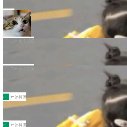
e” 和 Muse Spark 1.2 模型
mmit 之间的空隙里丢失了。 DeltaDB 要做的就
金额高达158.3亿美元，这一单项投入已经逼近
Meta 今天发布了两款 AI 产品：Muse Code，
是把这段空隙补上。 回退到任何一次编辑：Delt
微软同期总资本开支的四成。 与亚马逊、Alpha
一个在终端里运行的编程 agent；Muse Spark
局
aDB 捕获 commit 之间的每一次操作，...
bet、微软以及 Meta 等传统科技巨头相比，Spa
1.2，驱动这个 agent 的新模型。一句话概括：
ceXAI的资金消耗速度尤为引人瞩目。然而，支
美团开源 LoHoSearch，用知识图谱校
你可以用 curl -fsSL https://dev.meta.ai/install.
准 AI 能力认知
撑庞大支出的资金来源却呈现出截然不同的面
sh | bash 安装一个能在大项目里自动规划、写
机器出题的前提，是让机器拥有全局视野。整个
貌。数据显示，微软和 Meta 主要依托充沛的经
代码、验证结果的 AI 终端工具。 据介绍，Muse
构建流程可以分为四个环节：建图 → 控制难度
白开水不加糖
营现金流来覆盖资本开支，其资本支出覆盖率分
Code 是 Meta 的编程 agent 产品。它和市场上
→ 质量把关 → 数据概览。
别达到155% 和106%;而SpaceXAI的经营现金
腾讯开源 UCL-MPComm 通信库
已有的终端编程 agent 在设计理念上有几个明显
流仅能覆盖资本开支的12...
的差异点。 异步后台 agent：Muse Code 有一
腾讯网平团队宣布开源了 UCL-MPComm 通信
个主 agent 循环，外加一组后台 agent。这些后
库，并将作为transport接入Mooncake TENT。
白开水不加糖
台 agent...
该通信库针对AI Memory池化场景的数据传输需
CoStrict入选工信部2025人工智能应用
求进行了深度优化，能够实现数据中心内大规模
典型案例
计算节点间多种内存类型的高性能通信。 UCL-
近日，工信部科技司公示《2025人工智能应用典
MPComm将作为一种传输引擎接入Mooncake T
型案例入选名单》，深信服“面向企业研发场景的
开
开源科技
ENT，实现零拷贝传输性能提升30%、非零拷贝
开源 AI 编程平台 CoStrict 应用”凭借卓越的技术
传输性能最高提升5倍。UCL-MPComm底层基
深信服AI算力网关入选工信部人工智能
创新与落地成效成功入选。 全链路私有化部署，
应用典型案例！
于自研UCL-Engine通信引擎，后续腾讯网平将
助力企业AI研发安全落地 当前，越来越多企业已
前不久，工业和信息化部正式发布《2025年人工
持续开源更多基于UCL-Engine的高性能通信组
经开始引入 AI Coding 工具，通过调用公有云模
智能应用典型案例名单》，集中展示人工智能在
开
开源科技