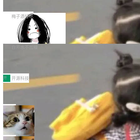
展开启新的篇章。
滞，过去三个月内没有任何条目完成更新，用户
如果你在 Spring Boot 里做过国际化，流程大概
提交的编辑请求也长期处于待处理状态。 Groki
是这样的：配 MessageSource 的 Bean、写 R
梅子酒好吃
pedia 于去年底上线，定位为由人工智能生成内
eloadableResourceBundleMessageSource、
容的百科平台，被马斯克视为传统众包百科网站
Apache Doris 4.1 全面增强 Iceberg：
声明 LocaleResolver、注册 LocaleChangeInt
支持 UPDATE、MERGE INTO 与 Iceb
维基百科的替代方案。Lawfare 调查发现，无论
erceptor…五六步之后才能看到第一行翻译文
Apache Doris 4.1 要补齐的，正是缺失的那一
erg V3
热门页面还是低关注度页面，均未出现近期更
本。 Solon 换了个方式。整个 i18n 模块围绕三
半。在已有查询能力的基础上，Doris 进一步支
白开水不加糖
新，相关问题并非局限于特定领域，而是在不同
个解析器、一个注解、一个工具类展开——没有
持了 UPDATE、DELETE、MERGE INTO 等数
主题和访问量页面中普遍存在。 调查人员最初认
XML、没有拦截器注册、没有样板配置。 资源
Testin XAgent：CIO智能测试落地指南
据修改操作、完整的表结构管理与分区演进，以
为，Grokipedia可能只是限...
文件的约定 把文件放到 resources/i18n/ 下： r
及 rewrite_data_files、expire_snapshots 等日
7月30日，TiD2026质量竞争力大会在北京中关
esources/i18n/messages.properties ...
常维护操作，并完整支持 Iceberg V3 格式。
村国家自主创新示范区会议中心开幕。本届大会
开
开源科技
由中关村智联软件服务业质量创新联盟主办，以
让非法状态不可表示：一篇关于 ADT
“智构可信·质创未来——AI原生时代的质量新范
的帖子在 Reddit 火了
式”为主题，直面AI从实验室走向规模化产业落地
有一种东西，一旦用过就回不去了。Alex Fedos
的核心质量命题。会上，《2026智能研发生产力
eev 管它叫"软件设计的基石"。 他说的东西不新
局
工具选型手册》发布，Testin云测的Testin XAge
鲜——代数数据类型（ADT），尤其是和类型
Cloudflare 开源内部企业 AI 平台 Clou
nt智能测试系统入选AI测试领域代表产品。对CI
（sum type）。但他说清楚了一件事：这不是类
dflare OS
O而言，这提示了一个转变：AI测试正在从效率
型系统的学术体操，是日常编码的思维方式。 文
Cloudflare 发布了一个开源项目 Cloudflare O
工具升级为企业的质量基础设施。 CIO面对的新
章从一个简单的例子切入。一个网站的深色主题
S。如果你只看官方博客，你会觉得这是又一
局