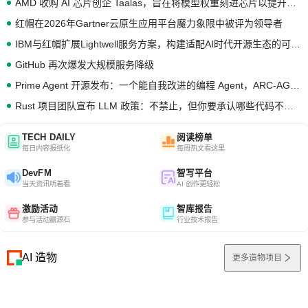
AMD 收购 AI 芯片创企 Taalas，旨在将模型权重刻进芯片以提升推理性能
红帽在2026年Gartner云原生应用平台魔力象限中被评为领导者
IBM与红帽扩展Lightwell服务方案，构建适配AI时代开源生态的可信基础设施
GitHub 再次爆发大规模服务降级
Prime Agent 开源发布：一个能自我改进的编程 Agent，ARC-AGI 3 超越人类专家基线
Rust 项目团队宣布 LLM 政策：不禁止，但你要承认哪些代码不是你写的
TECH DAILY
阅读榜单
每日内容报纸化
每周热文看这里
DevFM
智写平台
当天资讯听着看
AI 创作更轻松
激励活动
智库报告
参与活动赢源石
行业技术报告
AI 造物
更多造物项目