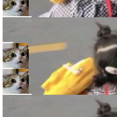
型。谁在开源赛道上领先，...
简单：开发者工具必须开源。 理由不是传统的自
商汤 SenseNova U1.5-Lite-Preview
i）在 X 上发帖： 「如果你是 Agent Harness 相
开源
由软件情怀，而是一个跟 AI agent 直接相关的
关开源项目的开发者，希望参加 DeepSeek Har
商汤科技宣布面向社区开源轻量级统一多模态模
技术判断。 两行 prompt 就能个性化任何软件 C
ness 的内测，可以回复或私信联系我。请附上
型的预览版本 SenseNova U1.5-Lite-Preview。
白开水不加糖
rawshaw 给出了两个 prompt。 第一个： "下载
GitHub id 以及开源代表作。」 DeepSeek 曾在
公告称，SenseNova U1.5-Lite-Preview并非简
某个软件的源码，在本地构建。修改 agent ...
官方招聘信息中写过一条简洁有力的公式：Mod
Ubuntu 将核心系统包从 deb 转成了 s
单的模型规模升级，而是基于 SenseNova U1
nap
el + Harness = Agent。模型负责理解和推理，
的一次系统性迭代，不仅在同一架构中贯通视觉
Ubuntu 正在把又一个核心系统包从 deb 转为 s
Harness 负责把能力落到真实环境中——调用工
理解、推理、生成与编辑，还仅以 8B-MoT 的轻
nap。这次是 hwctl——一个用来检查 Ubuntu
局
具、读写文件、管理上下文、处理错误、完成闭
量大小，将能力推进到4K、更精细的真实质感、
硬件认证状态的命令行工具。 Canonical 工程师
环。崔添翼招人的标...
更复杂的视觉控制和可持续迭代编辑。 相比 U
Dario Amodei 担心新人来 Anthropic
Alan Griffiths 在邮件列表中说得很直白：「hwc
只为金钱，不为使命
1，U1.5-Lite-Preview 在以下方向上带来了显著
tl 是一个 Ubuntu 专有的包，它和它的依赖项都
顶级 AI 研究员在两家公司之间来回跳，中间只
提升： 原生支持4K图像生成； 更精细的局部纹
是 Ubuntu 专有的，不会用在其他发行版上。」
隔了几天。 Lilian Weng 上周刚宣布因健康原因
局
理、细节与真实世界质感； 更准确的中英文文字
所以 deb 版本的受众实际上为零。既然只有 Ub
离开 Thinking Machines Lab，说自己作为联合
生成与复杂版式组织； 更稳定的图...
untu 用户在用，那用 snap 打包就没什么可纠结
FFmpeg 9.0 发布
创始人的角色「太累了」。几天后，The Inform
的。 从 deb 到 snap 的迁移路径 hwctl 是 rust-
ation 就曝出她将重回 OpenAI，负责递归自我
FFmpeg 9.0 现已发布，包含多项改进。官方更
hwlib 硬件 API 库的一部分，命令行工具负责查
改进方向的研究。她是 Thinking Machines 过
新日志列出的 9.0 版本主要更新内容如下： 扩
白开水不加糖
询 Ubuntu 的硬件认证数据库。...
去一年内第四个离开的联合创始人。 这家由前
展 AMF 色彩转换器 (vf_vpp_amf) 的 HDR 功能
OpenAI CTO Mira Murati 创立的公司，连创始
DeepSeek V4 Flash 单日消耗 8 万亿 t
MP4 muxer 中支持 LCEVC 音轨复用 Playdate
okens 登顶热搜
团队都留不住。 但 Thinking Machines 不是唯
视频编码器和多路复用器 添加 v360_vulkan filt
8 万亿 tokens。一天。一家公司的消耗。 Open