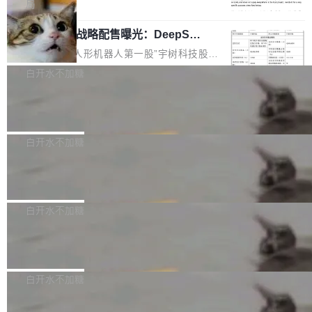
5% RHAE Best@1，超过了 ARC 报告的人类专
覆盖 rust-lang/rust 单一仓库的代码贡献。这不
局
家基线 95.4%。 不是又一个 coding agent 包装
是项目级别的官方立场，目前由五个团队采纳，
宇树科技 IPO 战略配售曝光：DeepSe
器 Prime Agent 的架构和市面上大多数 coding
但它可能是主流开源项目中关于 AI 辅助贡献最
ek 获配 93.3 万股，锁定 36 个月
agent 有本质区别。大多数 agent harness 的设
细致的一份规则。 政策的核心只有一句话：LLM
8月6日晚间，“人形机器人第一股”宇树科技股份
计是基于早期模型的能力—...
可以用来分析、提炼、审阅、建议，但不能用来
有限公司披露IPO发行价格及战略配售结果，杭
白开水不加糖
创作。 具体来说，LLM 生成的代码可以提交，
州深度求索人工智能基础技术研究有限公司（De
但必须满足五个条件：预先安排、非关键、高质
Docker 29.7.2 发布
epSeek）获配93.3399万股，按150.8元/股发行
量、充分测试、充分审查，并且必须披露。LLM
价格计算，认购金额约1.41亿元，股份锁定期为
Docker 29.7.2 现已发布，具体更新内容如下：
不得生成涉及安全性的关键变更，除非作者本身
36个月。 公告显示，本次宇树科技战略配售对
Bug fixes and enhancements 修复多次传递同
白开水不加糖
就是领域专家。即使如此，政策也"强烈不建
象主要包括长期投资机构、与公司业务具有战略
一环境变量时，docker service create和docker
议"这么做。 对于不披露的情况，审核者可以直
合作关系或长期合作愿景的大型企业、科创板保
Apache Fluss 毕业成为顶级项目
service update会发生 panic 的问题。docker/cl
接关闭 PR，无需解释。 政策作者 Jynn Ne...
荐人跟投子公司，以及公司高级管理人员和核心
i#7145 修复了 Docker Engine 29.7.0 中引入的
今年 7 月，Apache Fluss 的毕业提案在 Apach
员工参与设立的专项资产管理计划。其中，Dee
一个回归问题，该问题导致拉取镜像时会拒绝包
e 孵化器项目管理委员会（IPMC）投票中获得
白开水不加糖
pSeek作为与宇树科技具备战略合作关系的企
含绝对 hardlink 目标的镜像（此类镜像由某些镜
全票通过，随后获 Apache 软件基金会董事会批
业，获配股份数量占本次发行数量的2.31%。 除
像构建工具生成）。moby/moby#53305 修复了
马斯克 AI 百科项目 Grokipedia 被曝数
准。今天，Apache 软件基金会正式宣布 Apach
DeepSeek外，腾讯旗下上海启善投资有限公司
月未更新
Docker Engine 29.7.0 中引入的一个回归问
e Fluss 孵化毕业，成为 Apache 顶级项目（TL
埃隆·马斯克推出的AI百科项目 Grokipedia 被曝
获配9...
题，该问题可能导致在旧版 Linux 内核...
P）！这一里程碑不仅标志着 Fluss 迈入新的发
长期停止内容更新，未能实现其作为“AI版维基百
白开水不加糖
展阶段，也将进一步推动流式存储、实时湖仓与
科”替代品的目标。 据 Lawfare 最新调查，自今
AI 数据基础加速融合，为实时数据基础设施的发
Solon I18n：三种解析器，零样板代码
年4月以来，Grokipedia 页面更新功能基本停