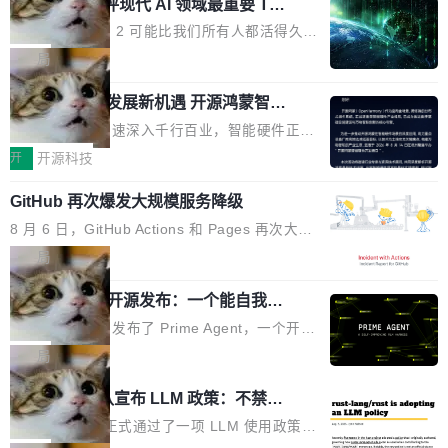
业化营销服务的需求从未如此迫切。 但市场扩容
xAI 前工程师评现代 AI 领域最重要 Top
n 这条推文引发了广泛讨论。他不是在说风凉
巧机身有效提升市面主流标准A...
3 开源项目
的同时,服务商的竞争逻辑正在改变。2026年Top
话，他是说出了一个圈内人尽皆知但很少公开捅
Flash Attention 2 可能比我们所有人都活得久。
Agency年度合辑的观察指出,“产品”这个离消费
破的事实。 Jordan 随后补充了一句软化声明：
这句话不是来自某个技术博客，而是出自 Hieu
局
者最近的载体,在整个品牌营销层面的权重显著变
「我不认为这些会议上大部分论文都在过度宣传
Pham 的一条推文。Hieu Pham 是谁？他是 xAI
高了。全域营销服务商的竞争正在从规模转向深
或造假。问题是，作为读者，如果你筛选出那些
共商智能硬件发展新机遇 开源鸿蒙智能
的早期工程师之一，在 Grok 训练基础设施团队
度,案例厚度、全域覆盖、多线协同...
硬件开发者日杭州站即将举行
看起来最令人兴奋的论文，那它们大部分都是过
工作过。近日他在 X 上发了一条帖子，列出了他
随着万物智联加速深入千行百业，智能硬件正从
度宣传的。」 这才是真正的痛点。不是所有论文
认为现代 AI 领域最重要的三个开源项目。 第一
单点设备迈向智能化、网联化、协同化发展。作
开
开源科技
都有问题，是最吸引眼球的那批论文最有问题。
个名字毫无悬念：Flash Attention 2。 Hieu 的
为面向全场景、跨终端的分布式操作系统，开源
他引用的帖子来自 Mathew Shen，一位 ICLR 2
理由很具体。FA 系列不需要解释，但 FA2 是他
GitHub 再次爆发大规模服务降级
鸿蒙通过统一技术底座和分布式能力，为不同类
026 的读者：「看了篇 ...
认为最重要的一个——复杂度恰到好处，刚好能
型智能设备的开发、连接与互联提供关键支撑，
8 月 6 日，GitHub Actions 和 Pages 再次大规
驱动你去学 CuTe，但还没被那些"邪恶的" Hopp
也为产业链企业探索产品创新与商业增长打开新
模服务降级，Actions 完全不可用超过 5 小时，
局
er++ 优化所淹没，足够容易修改和适配。 更关
的空间。 8月14日，开源鸿蒙智能硬件开发者日
webhook 停发，连自托管 runner 也因调度层故
键的是 FA2 的持久性...
（OHDD：OpenHarmony Hardware Develope
Prime Agent 开源发布：一个能自我改
障无法工作。Pages、Copilot code review、C
进的编程 Agent，ARC-AGI 3 超越人类
r Day）将在杭州启航。活动面向智能硬件产业
opilot coding agent 全部受影响。从检测到完全
Prime Intellect 发布了 Prime Agent，一个开源
专家基线
链企业和开发者，邀请行业专家与资深技术顾
恢复，大约 12 小时。 这是 2026 年 8 月的第六
的编程 Agent Harness，核心设计围绕两个抽
局
问，围绕开源鸿蒙技术能力、设备适配、芯片适
起事故，其中四起与 AI/Copilot 服务相关。 Git
象：Recursive Language Model（RLM）和 C
配、功耗与稳定性调优、兼容性测评及统一互联
Rust 项目团队宣布 LLM 政策：不禁
Hub 员工 kdaigle 在 HN 讨论中贴出了一组数
ontinual Harness。在 ARC-AGI 3 基准测试
等内容展开系统讲解和实战交流，帮助企业进一
止，但你要承认哪些代码不是你写的
据：2025 年全年 10 亿次 commit。现在，每周
上，Prime Agent + Opus 5 的组合达到了 95.
Rust 语言项目正式通过了一项 LLM 使用政策，
步了解开源鸿蒙在智能...
2.75 亿次，全年预计 140 亿次。GitHub...