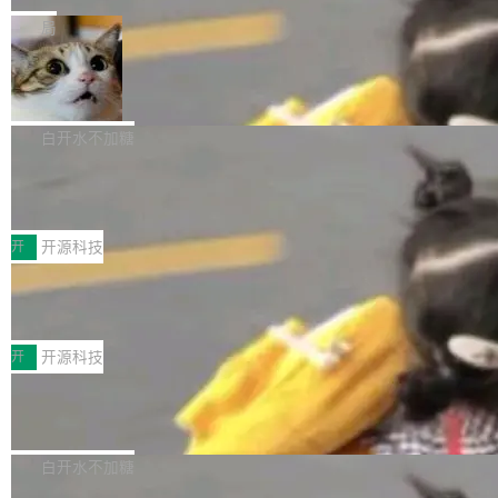
一在人才争夺战中失血的公司。六月，Google
er HE-AAC 960 解码 (DAB+) transpose_cuda
Code 在 X 上发帖：「DeepSeek Flash did 8T
局
连失两员大将：Noam Shazeer 去了 Op...
filter 添加 AMF Frame Rate Converter (vf_frc
tokens on August 1st. 5T of free usage + 3T
_amf) filter SMPTE 2094-50 元数据支持和直
NetBSD 11.0 正式发布
on OpenCode Go.」79.8 万次浏览，连带着 #
通 ProRes RAW VideoToolbox 硬件加速器 AP
DeepSeek一天消耗了8万亿# 上了微博热搜——
NetBSD 11.0 现已正式发布，这是 NetBSD 操
V ...
注意这是 OpenCode 一家的消耗。 OpenCode
作系统的第十八个主要版本。 自 NetBSD 10.1
白开水不加糖
是 Anomaly 出品的 AI 编程工具，套餐 10 美元/
以来的变化 更新亮点： 新增对 RISC-V 处理器
月。用户交了 10 美元，就能用 DeepSeek Flas
2026 ChinaJoy鸿蒙游戏增长臻享会举
架构的支持。NetBSD 11.0 是首个支持 64 位 R
办，鲸鸿动能系统呈现游戏行业解决方
h 随便写代码，按网友说法：「怎么使劲用也用
ISC-V 平台的稳定版本，涵盖一系列基于 StarFi
8月1日，2026 ChinaJoy期间，鸿蒙游戏增长臻
案
不完。」5T 来自免费额度，3T 来自 Go...
ve JH71XX 的设备，例如 VisionFive 2、PINE
享会在上海举办。鸿蒙生态的全场景智慧营销平
开
开源科技
64 STAR64，以及 QEMU。 增强了对 POSIX.1
台鲸鸿动能协同华为游戏中心，面向游戏行业开
-2024 和 C23 编程接口标准的兼容性。 compat
技嘉X3D系列再添新成员 B850 AORU
发者及生态伙伴，系统呈现了平台在游戏领域的
S ELITE X3D主板强化性能体验
_linux(8) 增强了对 Linux 系统调用的支持，包
完整能力版图——从IAP高价值用户的全周期经
面向AMD Ryzen X3D处理器玩家，技嘉X3D系
括 epoll（围绕 kqueue 实现）、POSIX 消息队
营、到IAA游戏的“买变一体”正循环、再到联运与
列主板阵容迎来新成员——B850 AORUS ELITE
开
开源科技
列、...
广告协同的全链路经营闭环，以及面向全球市场
X3D。作为面向主流高性能平台打造的全新主板
的出海增长布局。 华为终端云业务商业化销售负
Zadig v5.0 发布：AI 发布专员与 AI 审
产品，B850 AORUS ELITE X3D延续技嘉在X3
查专员上线
责人在开场致辞中表示，游戏开发者的核心诉求
D平台优化上的技术积累，旨在为游戏玩家带来
我们团队这几天最大的卡点不是 AI 写得不够
已不再是“多一个投放渠道”，而是一套能够持续
更稳定、更高效的装机选择。 B850 AORUS ELI
好，是 AI 写得太好了。 好到审查排期从两天的
白开水不加糖
驱动增长的体系。截至目前，搭载HarmonyOS
TE X3D基于AMD AM5平台打造，支持AMD Ry
活儿拖成了五天。PR 一堆起来没人敢合，发布