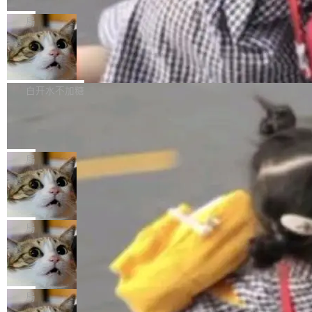
C版的产品，搭载“人机双写”重磅功能——你写
全球知名开源多媒体框架 FFmpeg 今天正式发
给 OpenAI 总法律顾问 Che Chang 发了封邮
你的，AI写AI的，同屏协作互不干扰。一句话让
布了 9.0 版本。这个版本除了带来新一代音视频
局
件，附了一封长信，要求 OpenAI 配合调查前苹
AI帮你干活，现在开启全新体验！ 温馨提示：
处理能力和硬件加速支持之外，还有一个特殊之
果员工带走机密信...
体验WorkBuddy鸿蒙PC版前，请将 HUAWEI M
亚马逊成本失控：AI 写代码烧掉 1215
处：FFmpeg 9.0 的代号是“Lei”。 这个名字，
万元，超预算 860%
atePad Edge 升级至 HarmonyOS 6.1.0.135S
来自中国开发者雷霄骅（Lei Xiaohua）。 对于
外媒近日曝光了亚马逊的多份内部报告显示，AI
P9 patch03及以上版本。 *升级路径：设置 > 搜
很多中国音视频开发者而言，这个名字并不陌
导致公司在多个项目上超支。《金融时报》报道
白开水不加糖
索“软件更新” > 检查更新，即可搜索新版本，下
生。十年前，他通过大量中文技术文章、源码分
称，仅一个项目的成本超支就高达 180 万美元
载安装完成升级即可。 没有...
析和开源示例，让一代开发者第一次真正理解 F
Hugging Face CEO 发声：中国正在开
（约合人民币 1215 万元）。 具体来说，一名工
源模型上碾压我们
Fmpeg，也成为很多人进入音视频开发领域的
程师借助 Anthropic 旗下 Claude Sonnet 模型
"他们正在开源模型上碾压我们。" Hugging Fac
“启蒙老师”。 而今年，恰好是雷霄骅离世十周
编写程序，目标是完成电商平台作者信息与商品
e CEO Clément Delangue 在 CNBC 的采访里
局
年。FFmpeg 社区最终选择用一个大版本的名
列表的数据匹配 —— 一项常规的数据处理任
没有拐弯抹角。他说中国正在赢得 AI 竞赛，而
字，留下了这份纪念。 雷霄骅曾是中国传媒大学
务，最终却产生了 180 万美元的账单，实际支出
当 AI agent 把源码变成了最好的扩展系
且按目前的速度，中国 AI 工具预计在今年底或
数字电视技术方向的博士生，长期从事视频、音
统，开发者工具必须开源
超出原定预算 860%。 更令人意外的是，该项目
2027 年就能追上美国前沿实验室的水平。 Dela
五年前，David Crawshaw 问过很多软件工程师
频技...
最终并未成功落地，而高额算力消耗持续运行长
ngue 把原因归结为一件事：开放协作。中国的
一个问题：你写过什么给自己用的程序？答案几
局
达 5 个月，公司直到财务对账时才察觉异常。这
AI 开发者在一个共享和协作的生态里加速迭代，
乎都是没有。工程师们整天用别人写的程序写程
意味着一个无人看管的 AI 程序，在近半年时间
而美国模型厂商在"闭门造车"。他的原话是 "buil
DeepSeek Harness 宣布内测邀请，全
序给别人用。偶尔有人自己写个博客系统、智能
里日夜不停地"烧钱"。 复盘显示，...
网最大规模开源 Agent 路演现场诞生
ding in silos"——各自为战，互不通气。 这个判
家居控制、家庭实验室，都算稀奇事。 Crawsh
一条内测招募帖，发出去的时候大概没人想到它
断从他嘴里说出来分量不同。Hugging Face 是
aw 是 Shelley 的作者，一个开源 AI coding age
会变成一场开源 Agent 生态的路演。 8月1日，
局
全球最大的开源 AI 平台，上面跑着上百万个模
nt。他最近在博客上写了一篇文章，核心论点很
DeepSeek Harness 团队负责人崔添翼（tiany