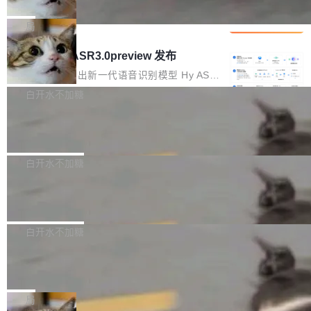
che 量化 + 权重压缩，吞吐量提升 4
代码检索手段（如关键词匹配、目录遍历）仅能
短剧部门，有互联网大厂背景。在公司内部架构
Kimi 和 GLM 是当前最强的大模型系列之一，但
1%，成本降 30%
在语法层面完成文本定位，难以触及代码的语义
调整期间，部门三次通知全员将数据从A集群迁
它们有一个共同的问题：太吃显存了。月之暗面
局
内涵与结构关联，导致开发者使用代码智能体在
移到B集群，王某都回复了"收到"。 他没有迁移
的 Kimi K 系列和智谱的 GLM 都是长上下文、M
理解大规模代码仓时面临显著"代码仓理解"瓶
腾讯混元 Hy ASR3.0preview 发布
数据。2024年9月3日下午4点，他使用此前登录
oE 架构的大模型，好用到让人上瘾，但 GPU 显
颈。 代码仓深度理解服务（以下简称" CodeBas
的账号密码进入A集群，输入了一条被程序员圈
存永远不够用。 Cloudflare 的 Workers AI 团队
腾讯混元正式推出新一代语音识别模型 Hy ASR
e深度理解服务"）是华为云码道（CodeA...
称为"删库跑路"的命令——最高管理员权限、无
一直在跑这些模型的推理。他们在官方博客上发
3.0preview。基于最新一代大语言模型 Hy3 的
白开水不加糖
需确认、强制递归删除。17个小时后，运维人员
了一篇技术文章，详细拆解了三种让大模型在 G
语言理解能力，以及融合了高精度语音识别与深
发现异常并中止进程时，89TB数据已经没了。
Pale Moon 34.3.2 发布，苍月浏览器
PU 上跑得更省、更快的技术手段——KV cache
度语义理解能力，实现了语音识别能力的全面升
删掉的是AI游戏部门的全部开发文件，包括公司
量化、模型权重压缩、以及共享 KV cache 的完
级。 根据介绍，Hy ASR3.0preview 目标在于：
Pale Moon 34.3.2 现已发布，这是一个安全更
自研的多个文生3D和...
整性保护。效果是：吞吐量提升 41%，每 token
让语音识别不再只是听清，而是真正听懂。通过
新和少量网页兼容性修复版本。 Changes/fixe
白开水不加糖
成本降低 30%，精度不变。 FP8 省的不仅是显
先理解你的语境和意图，再把准确的文字直接给
s： 实现了URL.Parse()便捷功能 对浏览器内部
存 KV cache 是推理时最吃显...
到你。从“逐字转写、单点优化”演进为“理解语
PostgreSQL 18/19 新特性深度解读
函数添加了多项边界检查，以避免潜在的越界访
境、兼容场景、一键直出”。 Hy ASR 3.0 previe
问、下溢和溢出。（DiD） 修复了加载和解析内
演讲者分享了一个有趣的实践：面对 PG 18 已
w 不要求标准普通话，方言识别覆盖粤语、吴语
容提供的字体时出现的几个问题 为避免音频加
发布的 Release Notes，他利用 AI 工具（如 Co
白开水不加糖
等 10 大方言片区和 20 余个二级小片区。在开
载、处理和播放过程中可能出现的一系列错误，
pilot）对数千条 commit 日志进行自动分析，先
源评测集中，Hy ASR 3.0 preview 在多语种的
对音频采样频率设定了下限 采样率低于 8kHz
慕尼黑市政府为全职开源项目维护者提
让模型总结出三十余条潜在特性，再逐条要求生
WER（...
供资助
（通常被认为是 "telephone"/"walkie-talkie" 音
成详细解释和代码校验，最终筛选出对用户体感
"在过去大约 10 年的大部分时间里，libexpat 的
质的最低采样率）的音频格式将被拒绝 修复了 C
最强的若干项。对于尚未正式发版的 PG 19，则
维护工作一直与我的日常工作、家务、社交生活
局
SS 圆角虚线样式中可能存在的问题 如果表单中