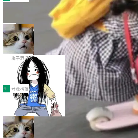
件。 腾讯网平团队在UCL-MPComm中实现了一
型或企业内部部署模型提升研发效率。但随着 AI
各领域的应用成果，覆盖技术底座、行业赋能、
个独立于业务线程的全局通信引擎（Engine），
Coding 从个人辅助工具逐步走向团队级、组织
Jeff Dean 离开 Google：一个时代的结
产品应用、支撑保障、专题等五大方向。深信服
并实...
束，一个实验室的开始
级应用，企业在规模化落地过程中，对安全性、
AI算力网关（AI创新平台）成功入选！ 随着各行
Google 员工编号 20。MapReduce 作者之一。
可控性和代码质量提出了更高要求。 首先是数据
各业的Agent走向规模化建设，算力构成形态逐
Bigtable 作者之一。TensorFlow 的作者之一。
局
安全与合规要求。对于大多数普通研发场景，公
渐丰富，用户关注的重点也在发生变化：不只是
Gemini 的架构师。Google 首席科学家。 Jeff D
有云模型能够满足快速试用和效率提升的需求。
让AI用起来，还要进一步看清混合算力时代下，
🔥 SolonCode v2026.8.4 发布：界面
ean 在 Google 工作了 27 年后，宣布离职。 他
但对于金融、能源、医疗等对数据安全要求较...
字体可调、22 种语言、记忆搜索增强
Token花在哪里、算力是否被充分利用，以及持
不是一个人走。一同离开的还有 Sanjay Ghema
打开终端就能上岗的全中文编码智能体，这一轮
续增长的AI成本该如何优化。 深信服AI算力网关
wat（Google 员工编号 23，Jeff Dean 二十多
把「看得清、用母语、记得住」三件事一次补
梅子酒好吃
正是围绕这些实际问题，从Token治理和成本治
年的编程搭档，MapReduce 和 Bigtable 的共同
齐。 SolonCode 是什么 SolonCode 是杭州无
理两个方面，让用户的每一份算力都看得清、管
作者）、Quoc Le（Google 大脑核心成员，Se
让“代码语义理解”深度释放AI Coding
耳科技研发的企业级终端编码智能体——一位全
得住、用得稳、省得下、更安全！ 一、从现在开
价值潜能：华为云码道（CodeArts）
q2Seq 和 DocAI 的共同发明人）以及 Oriol Vin
中文驱动的数字员工，自主理解需求、规划步
一、代码仓深度理解技术的作用与价值 在软件工
始，Token使用一目...
代码仓技术解析
yals（Gemini 联合负责人，AlphaSta...
骤、编写代码。不挑模型、不挑平台，curl 一行
程实践中，代码仓是企业核心知识资产的主要载
开
开源科技
装完即用。 开源地址：Gitee · GitCode · GitHu
体。企业级代码仓库通常包含数十万乃至数百万
b 安装 支持 Java 8+（8~26）、macOS / Linu
一条“删库”命令跑 17 小时，算法工程
个文件，其规模远超单次模型调用可承载的上下
师删光 89TB 数据只为干私活
x / Windows / Harmony PC。 # macOS / Linu
文窗口。随着项目规模的持续扩张与代码历史的
最高人民检察院8月4日公布了一起案件：北京一
x / Harmony PC curl -fsSL https://solon.noea
不断累积，代码仓中的模块关系、接口契约、业
名90后算法工程师王某，为了给自己接的私活腾
局
r.org/solon...
务逻辑等关键信息往往分散于数十乃至数百个文
服务器空间，删光了公司AI游戏部门的全部核心
件之中，形成高度复杂的知识关联网络。传统的
Cloudflare 分享推理优化实践：KV ca
数据。 王某2024年1月入职东城区某科技公司AI