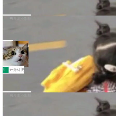
6的终端设备已突破7000万台，注册开发者数量
zen 9000/8000/7000系列处理器，并针对X3D
Dgraph v25.4.0 发布，具有图形后端的
窗口推了又推。好到合进 main 分支的代码，我
已突破 1100 万。随着鸿蒙生态汇聚越来越多的
原生 GraphQL 数据库
处理器特性进行平台级优化。其搭载X3D鸡血模
们自己都没看完。 这事不是个例。GitLab 调研
Dgraph 是一个水平可扩展的分布式 GraphQL
高质量游戏...
式2.0，可根据不同使用场景释放处理器潜力，
过 1528 名开发者，85% 说 AI 把瓶颈从写代码
数据库，有一个图形后端。作为一个原生的 Gra
白开水不加糖
帮助玩家在游戏与高负载应用中获得更充分的性
转移到了审代码。 写代码有人替你干了。但审代
phQL 数据库，它严格控制数据在磁盘上的排列
能表现。 在核心规格方面，B850 AO...
码、把关发版这两道关，还得靠人肉扛。 V5.0
竹知了：一个零依赖的单文件 HTML，
方式，以优化查询性能和吞吐量，减少集群中的
把儿时竹蝉玩具搬进浏览器
想让 AI 一起盯。
磁盘寻道和网络调用。 Dgraph v25.4.0 现已发
竹知了（zhuzhiliao）是那种小时候路边摊上几
布，具体更新内容包括： feat(zero)：Zero 现
块钱的玩意儿——一根小竹签，一个竹筒，一头
局
支持 --security superflag（token=...;whitelist
系着涂了松香的线。甩起来，竹膜震动，发出“哇
=...），与 Alpha 版本的格式一致，并据此对其
30倍效率升级：解锁医学影像数据要素
——哇”的蝉鸣声。实物越来越难找了，有开发者
价值化的真实路径
管理 HTTP 端点进行授权。 <blockquote> <p>
把它做成了 Web 玩具，放在 zhuzhiliao.imsai.c
完成一例腹部CT影像标注，张医生过去需要约1
<span><strong>警告：</strong>&nbsp;Zero
c 上，并在 GitHub 开源。 玩法很简单：按住屏
20个小时。他必须在数百张连续影像上，一笔一
开
开源科技
的 admin ...
幕画圈，或者直接甩手机。页面会实时显示转速
笔勾画边界，一层一层识别肌肉组织。如今，使
（圈/秒），声音来自真实竹知了录音的 1.72 秒
Apache Dubbo-go v3.3.2 正式发布
用东软飞标医学影像标注平台，同样的工作缩短
采样，无缝循环。音频解码失败时，还有一套合
至4小时，效率提升30倍。 这组数字背后，改变
这个版本面向生产环境，重心在内核稳定性。我
成兜底——锯齿波振荡器模拟脉冲，并联带通共
的不只是速度，而是把医学影像转化为AI能力的
们彻底收敛了旧配置体系，扩展了 Triple 协议与
白开水不加糖
振峰模拟竹膜和筒腔共鸣。 技术细节上，物理引
路径真正打通了。 大型医院积累的影像数据规模
泛化调用能力，加强了应用级元数据和服务治
擎是绳系质点模型：重力、弹性绳（只拉不
庞大，但不能直接用于训练模型。器官、病灶和
Calibre 9.12 发布，功能强大的开源电
理，同时集中修了并发安全、资源泄漏和热路径
推）、空气阻力，1/240 秒定步长积...
子书工具
组织边界，必须由专业医生逐层识别、标记和校
性能问题。
Calibre 开源项目是 Calibre 官方出的电子书管