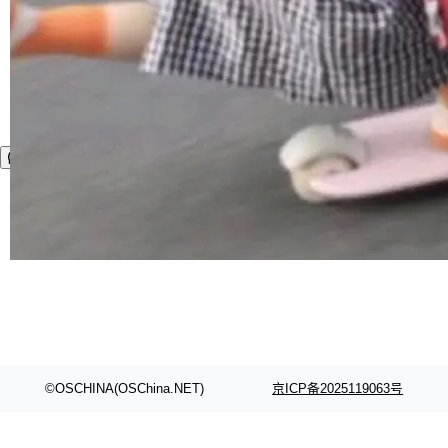
©OSCHINA(OSChina.NET)
京ICP备2025119063号