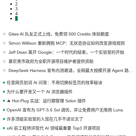
2
3
4
5
Gitee AI 队友正式上线，免费领 500 Credits 体验额度
Simon Willison 重新拥抱 MCP：无状态协议如何改变游戏规则
Jeff Dean 离开 Google：一个时代的结束，一个实验室的开始
慕尼黑市政府为全职开源项目维护者提供资助
DeepSeek Harness 宣布内测邀请，全网最大规模开源 Agent 路演现场诞生
任意网页划词 AI 问答：不用切换标签页的效率秘诀
为什么要开发又一个 AI 浏览器插件
🔥 Hot-Plug 实战：运行期管理 Solon 插件
OpenAI 宣布为 GPT-5.6 Sol 调优，并让免费用户无限用 Luna
许多顶级实验室的人现在几乎不读论文了
xAI 前工程师评现代 AI 领域最重要 Top3 开源项目