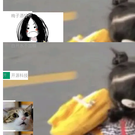
展开启新的篇章。
滞，过去三个月内没有任何条目完成更新，用户
如果你在 Spring Boot 里做过国际化，流程大概
提交的编辑请求也长期处于待处理状态。 Groki
是这样的：配 MessageSource 的 Bean、写 R
梅子酒好吃
pedia 于去年底上线，定位为由人工智能生成内
eloadableResourceBundleMessageSource、
容的百科平台，被马斯克视为传统众包百科网站
Apache Doris 4.1 全面增强 Iceberg：
声明 LocaleResolver、注册 LocaleChangeInt
支持 UPDATE、MERGE INTO 与 Iceb
维基百科的替代方案。Lawfare 调查发现，无论
erceptor…五六步之后才能看到第一行翻译文
Apache Doris 4.1 要补齐的，正是缺失的那一
erg V3
热门页面还是低关注度页面，均未出现近期更
本。 Solon 换了个方式。整个 i18n 模块围绕三
半。在已有查询能力的基础上，Doris 进一步支
白开水不加糖
新，相关问题并非局限于特定领域，而是在不同
个解析器、一个注解、一个工具类展开——没有
持了 UPDATE、DELETE、MERGE INTO 等数
主题和访问量页面中普遍存在。 调查人员最初认
XML、没有拦截器注册、没有样板配置。 资源
Testin XAgent：CIO智能测试落地指南
据修改操作、完整的表结构管理与分区演进，以
为，Grokipedia可能只是限...
文件的约定 把文件放到 resources/i18n/ 下： r
及 rewrite_data_files、expire_snapshots 等日
7月30日，TiD2026质量竞争力大会在北京中关
esources/i18n/messages.properties ...
常维护操作，并完整支持 Iceberg V3 格式。
村国家自主创新示范区会议中心开幕。本届大会
开
开源科技
由中关村智联软件服务业质量创新联盟主办，以
让非法状态不可表示：一篇关于 ADT
“智构可信·质创未来——AI原生时代的质量新范
的帖子在 Reddit 火了
式”为主题，直面AI从实验室走向规模化产业落地
有一种东西，一旦用过就回不去了。Alex Fedos
的核心质量命题。会上，《2026智能研发生产力
eev 管它叫"软件设计的基石"。 他说的东西不新
局
工具选型手册》发布，Testin云测的Testin XAge
鲜——代数数据类型（ADT），尤其是和类型
Cloudflare 开源内部企业 AI 平台 Clou
nt智能测试系统入选AI测试领域代表产品。对CI
（sum type）。但他说清楚了一件事：这不是类
dflare OS
O而言，这提示了一个转变：AI测试正在从效率
型系统的学术体操，是日常编码的思维方式。 文
Cloudflare 发布了一个开源项目 Cloudflare O
工具升级为企业的质量基础设施。 CIO面对的新
章从一个简单的例子切入。一个网站的深色主题
S。如果你只看官方博客，你会觉得这是又一
局