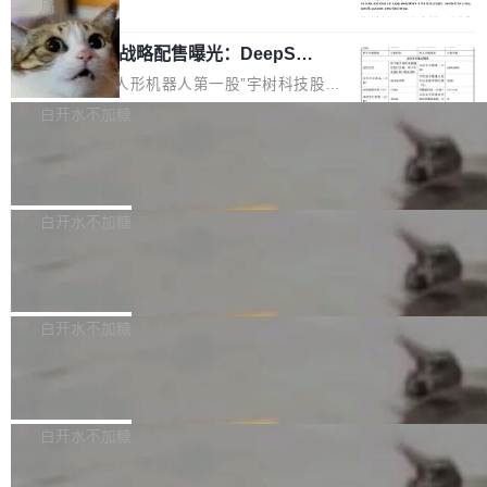
5% RHAE Best@1，超过了 ARC 报告的人类专
覆盖 rust-lang/rust 单一仓库的代码贡献。这不
局
家基线 95.4%。 不是又一个 coding agent 包装
是项目级别的官方立场，目前由五个团队采纳，
宇树科技 IPO 战略配售曝光：DeepSe
器 Prime Agent 的架构和市面上大多数 coding
但它可能是主流开源项目中关于 AI 辅助贡献最
ek 获配 93.3 万股，锁定 36 个月
agent 有本质区别。大多数 agent harness 的设
细致的一份规则。 政策的核心只有一句话：LLM
8月6日晚间，“人形机器人第一股”宇树科技股份
计是基于早期模型的能力—...
可以用来分析、提炼、审阅、建议，但不能用来
有限公司披露IPO发行价格及战略配售结果，杭
白开水不加糖
创作。 具体来说，LLM 生成的代码可以提交，
州深度求索人工智能基础技术研究有限公司（De
但必须满足五个条件：预先安排、非关键、高质
Docker 29.7.2 发布
epSeek）获配93.3399万股，按150.8元/股发行
量、充分测试、充分审查，并且必须披露。LLM
价格计算，认购金额约1.41亿元，股份锁定期为
Docker 29.7.2 现已发布，具体更新内容如下：
不得生成涉及安全性的关键变更，除非作者本身
36个月。 公告显示，本次宇树科技战略配售对
Bug fixes and enhancements 修复多次传递同
白开水不加糖
就是领域专家。即使如此，政策也"强烈不建
象主要包括长期投资机构、与公司业务具有战略
一环境变量时，docker service create和docker
议"这么做。 对于不披露的情况，审核者可以直
合作关系或长期合作愿景的大型企业、科创板保
Apache Fluss 毕业成为顶级项目
service update会发生 panic 的问题。docker/cl
接关闭 PR，无需解释。 政策作者 Jynn Ne...
荐人跟投子公司，以及公司高级管理人员和核心
i#7145 修复了 Docker Engine 29.7.0 中引入的
今年 7 月，Apache Fluss 的毕业提案在 Apach
员工参与设立的专项资产管理计划。其中，Dee
一个回归问题，该问题导致拉取镜像时会拒绝包
e 孵化器项目管理委员会（IPMC）投票中获得
白开水不加糖
pSeek作为与宇树科技具备战略合作关系的企
含绝对 hardlink 目标的镜像（此类镜像由某些镜
全票通过，随后获 Apache 软件基金会董事会批
业，获配股份数量占本次发行数量的2.31%。 除
像构建工具生成）。moby/moby#53305 修复了
马斯克 AI 百科项目 Grokipedia 被曝数
准。今天，Apache 软件基金会正式宣布 Apach
DeepSeek外，腾讯旗下上海启善投资有限公司
月未更新
Docker Engine 29.7.0 中引入的一个回归问
e Fluss 孵化毕业，成为 Apache 顶级项目（TL
埃隆·马斯克推出的AI百科项目 Grokipedia 被曝
获配9...
题，该问题可能导致在旧版 Linux 内核...
P）！这一里程碑不仅标志着 Fluss 迈入新的发
长期停止内容更新，未能实现其作为“AI版维基百
白开水不加糖
展阶段，也将进一步推动流式存储、实时湖仓与
科”替代品的目标。 据 Lawfare 最新调查，自今
AI 数据基础加速融合，为实时数据基础设施的发
Solon I18n：三种解析器，零样板代码
年4月以来，Grokipedia 页面更新功能基本停