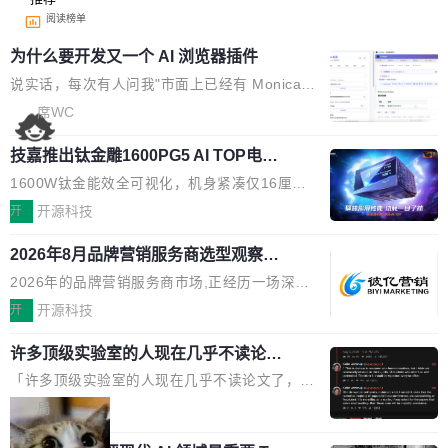
阅读榜单
为什么要开发又一个 AI 浏览器插件
说实话，每次有人问我"市面上已经有 Monica、
Sider、Copilot for Chrome 这些 AI 浏览器插件
席WC
了，你为什么还要再做一个"，我都觉得这个问题
技嘉推出钛金雕1600PG5 AI TOP电
问得好。 因为我自己也是从用户变成开发者的。
源：为发烧级主机与本地AI算力打造旗
现有产品的天花板 我用过不少 AI 浏览器插件。
1600W钛金能效全可视化，机身紧凑仅16厘米
舰供电方案
刚开始觉得都挺好——选中一段文字，弹出解
继2026台北电脑展首度亮相后，技嘉科技近日正
开
开源科技
释；写邮件时帮你润色；看英文网页给你翻译摘
式发布钛金雕1600PG5 AI TOP电源。这款高端
要。但用久了你会发现，它们本质上都是同一类
2026年8月品牌营销服务商选型观察：
电源专为发烧级DIY主机与本地AI算力平台打
从流量思维到品牌资产思维的范式转移
东西：一个带网页上下文的聊天框。 它们能读取
造，整机长度仅16厘米，提供1600W额定功率
2026年的品牌营销服务商市场,正经历一场深刻
页面的文本，然后把文本丢给大模型，再返回一
与80PLUS钛金能效；支持ATX 3.1与PCIe 5.1
的价值重构。全球全案品牌代理机构市场从2025
开
开源科技
段回答。仅此而已。 这当然有用，但总觉得差点
规范，结合服务器级元件、完善供电线材与内置
年的83.1亿美元增长至2026年的86.6亿美元,年
意思。比如我在一个后台管理系统里，需要填50
实时LCD监控屏，可充分满足当下高阶PC主机
许多顶级实验室的人现在几乎不读论文
复合增长率达5.44%,预计2032年将突破120亿美
个表单字段，每个字段还有联动逻辑；比如我
了
的严苛使用需求。 澎湃功率，紧凑机身 钛金雕1
元。数字广告与公共关系相关服务市场更是从20
「许多顶级实验室的人现在几乎不读论文了，而
想...
600PG5 AI TOP具备强悍输出功率，同时实现
25年的8463亿美元扩张至2026年的8763亿美
且他们认为 ICLR/ICML/NeurIPS 充斥着大量过
局
机身尺寸大幅精简。整机长度仅16厘米，属于同
元。数字的背后是一个清晰的事实——品牌对专
度宣传和欺诈。」 OpenAI 研究员 Keller Jorda
功率段机身尺寸十分紧凑的1600W电源产品。小