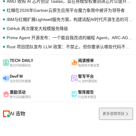
AMD 收购 AI 芯片创企 Taalas，旨在将模型权重刻进芯片以提升推理性能
红帽在2026年Gartner云原生应用平台魔力象限中被评为领导者
IBM与红帽扩展Lightwell服务方案，构建适配AI时代开源生态的可信基础设施
GitHub 再次爆发大规模服务降级
Prime Agent 开源发布：一个能自我改进的编程 Agent，ARC-AGI 3 超越人类专家基线
Rust 项目团队宣布 LLM 政策：不禁止，但你要承认哪些代码不是你写的
TECH DAILY
阅读榜单
每日内容报纸化
每周热文看这里
DevFM
智写平台
当天资讯听着看
AI 创作更轻松
激励活动
智库报告
参与活动赢源石
行业技术报告
AI 造物
更多造物项目