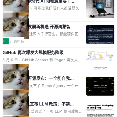
业化营销服务的需求从未如此迫切。 但市场扩容
xAI 前工程师评现代 AI 领域最重要 Top
n 这条推文引发了广泛讨论。他不是在说风凉
巧机身有效提升市面主流标准A...
3 开源项目
的同时,服务商的竞争逻辑正在改变。2026年Top
话，他是说出了一个圈内人尽皆知但很少公开捅
Flash Attention 2 可能比我们所有人都活得久。
Agency年度合辑的观察指出,“产品”这个离消费
破的事实。 Jordan 随后补充了一句软化声明：
这句话不是来自某个技术博客，而是出自 Hieu
局
者最近的载体,在整个品牌营销层面的权重显著变
「我不认为这些会议上大部分论文都在过度宣传
Pham 的一条推文。Hieu Pham 是谁？他是 xAI
高了。全域营销服务商的竞争正在从规模转向深
或造假。问题是，作为读者，如果你筛选出那些
共商智能硬件发展新机遇 开源鸿蒙智能
的早期工程师之一，在 Grok 训练基础设施团队
度,案例厚度、全域覆盖、多线协同...
硬件开发者日杭州站即将举行
看起来最令人兴奋的论文，那它们大部分都是过
工作过。近日他在 X 上发了一条帖子，列出了他
随着万物智联加速深入千行百业，智能硬件正从
度宣传的。」 这才是真正的痛点。不是所有论文
认为现代 AI 领域最重要的三个开源项目。 第一
单点设备迈向智能化、网联化、协同化发展。作
开
开源科技
都有问题，是最吸引眼球的那批论文最有问题。
个名字毫无悬念：Flash Attention 2。 Hieu 的
为面向全场景、跨终端的分布式操作系统，开源
他引用的帖子来自 Mathew Shen，一位 ICLR 2
理由很具体。FA 系列不需要解释，但 FA2 是他
GitHub 再次爆发大规模服务降级
鸿蒙通过统一技术底座和分布式能力，为不同类
026 的读者：「看了篇 ...
认为最重要的一个——复杂度恰到好处，刚好能
型智能设备的开发、连接与互联提供关键支撑，
8 月 6 日，GitHub Actions 和 Pages 再次大规
驱动你去学 CuTe，但还没被那些"邪恶的" Hopp
也为产业链企业探索产品创新与商业增长打开新
模服务降级，Actions 完全不可用超过 5 小时，
局
er++ 优化所淹没，足够容易修改和适配。 更关
的空间。 8月14日，开源鸿蒙智能硬件开发者日
webhook 停发，连自托管 runner 也因调度层故
键的是 FA2 的持久性...
（OHDD：OpenHarmony Hardware Develope
Prime Agent 开源发布：一个能自我改
障无法工作。Pages、Copilot code review、C
进的编程 Agent，ARC-AGI 3 超越人类
r Day）将在杭州启航。活动面向智能硬件产业
opilot coding agent 全部受影响。从检测到完全
Prime Intellect 发布了 Prime Agent，一个开源
专家基线
链企业和开发者，邀请行业专家与资深技术顾
恢复，大约 12 小时。 这是 2026 年 8 月的第六
的编程 Agent Harness，核心设计围绕两个抽
局
问，围绕开源鸿蒙技术能力、设备适配、芯片适
起事故，其中四起与 AI/Copilot 服务相关。 Git
象：Recursive Language Model（RLM）和 C
配、功耗与稳定性调优、兼容性测评及统一互联
Rust 项目团队宣布 LLM 政策：不禁
Hub 员工 kdaigle 在 HN 讨论中贴出了一组数
ontinual Harness。在 ARC-AGI 3 基准测试
等内容展开系统讲解和实战交流，帮助企业进一
止，但你要承认哪些代码不是你写的
据：2025 年全年 10 亿次 commit。现在，每周
上，Prime Agent + Opus 5 的组合达到了 95.
Rust 语言项目正式通过了一项 LLM 使用政策，
步了解开源鸿蒙在智能...
2.75 亿次，全年预计 140 亿次。GitHub...