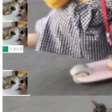
现实 过去两年，CIO们的焦虑清单上多了两项：
设置，如果用布尔值 + 可空字段来表示——bool
个"AI 知识库 + 聊天机器人"——每个大厂都在
一是如何让大模型和智能体应用安全地从PoC走
ean 表示是否可切换，nullable 的默认模式、浅
Deno 团队开源 Celld，可自托管的分
做，没什么新鲜的。 但 Kenton Varda 在 Twitte
向生产，二是如何让测试团队跟得上AI应用...
布式 Durable Objects
色方案、深色方案——会产生大量无意义的组
r 上把事情说清楚了： 今天我们发布了 Cloudfla
Ryan Dahl 领导的 Deno 团队推出了最新开源项
合。方案缺了、配置冲突了、全 null 了。要知道
re OS，一个带连接器的聊天机器人，跟其他所
目 Celld，一个能在自己机器上运行 Cloudflare
局
哪些组合有效，作者说，你得靠"文档、校验、或
有科技公司做的一样。只不过，实际上它不一
Workers 和 Durable Objects 的守护进程。 设
者部落知识"。 换个写法。Rust 的 enum，两个
样。这是 Sandstorm.io 的重制版，我十年前的
鲁大师7月新机性能/流畅/AI榜：vivo夺
计思路很直接：每个对象是一个独立的 SQLite
变体：Switchable...
性能、流畅双第一，三星Galaxy Z系列
那个创业公司。不同的是，这次它构建在 Cloudf
数据库，按名称寻址，复制到你自己的 S3 兼容
2026年7月的手机市场，由于存储等硬件成本暴
新折叠缺席
lare Workers 上——我花了九年时间搭建的平台
存储库里。节点之间只通过这个存储库协调——
增，手机厂商的日子也不好过啊，新机速度明显
开
开源科技
——并且深度集成了 AI。这基本上是我十年秘密
没有控制平面，没有共识协议。每个对象自带一
放缓，因此硝烟味淡了许多。新机参数规格除开
计划的顶峰。 十年前，Ken...
个小型数据库，应用天然按分片构建，单个数据
Zed 推出 DeltaDB，一个记录 commit
高价的三星折叠（三星Galaxy Z Fold8 Ultra / Z
之间所有操作的版本控制系统
库的竞争和爆炸半径问题在设计层面就被消除
Fold8 / Z Flip8）外，其余要么是中低端机器，
Zed 编辑器团队发布了新项目——DeltaDB，一
了。 闲置的 cell 会休眠到几乎不占资源。当 cel
例如iQOO Z11i、REDMI Note 17、REDMI No
个在 git commit 之间记录每一次编辑操作的版
局
l 迁移或唤醒时，新宿主从 S3 恢复 SQLite 数据
te 17 Pro、OPPO K15，要么是vivo X300 E这
本控制系统。目前处于 Early Access 阶段。 De
库继续执行。存储库是持久化的唯一真相...
样的次旗舰。 Galaxy Z Fold8 Ultra / Z Fold8 /
SpaceXAI 单季资本开支达 183 亿美元
ltaDB 的核心思路直接写在 landing page 最显
Z Flip8三款折叠屏新机均在7月22日发布，且全
眼的位置：「Software is made between com
根据风险投资人Tomer Tunguz 博客（VC 分
部搭载骁龙8 Elite Gen5 for Galaxy，它们本该
mits」——软件是在 commit 之间写出来的。git
析）披露的最新分析与第二季度业绩报告，Spac
白开水不加糖
是7月性...
只记录了你提交的最终状态，但真正的工作过程
eXAI在上个季度的总资本支出飙升至183.7亿美
——打字、删改、试错、agent 对话——都在 co
Meta 发布终端编程 Agent“Muse Cod
元。其中，绝大部分资金被直接用于 AI 领域，