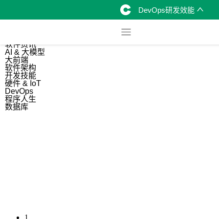
DevOps研发效能
综合
开源资讯
软件资讯
AI & 大模型
大前端
软件架构
开发技能
硬件 & IoT
DevOps
程序人生
数据库
1