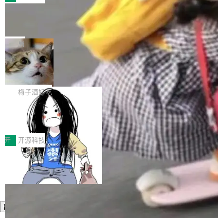
件。 腾讯网平团队在UCL-MPComm中实现了一
型或企业内部部署模型提升研发效率。但随着 AI
各领域的应用成果，覆盖技术底座、行业赋能、
个独立于业务线程的全局通信引擎（Engine），
Coding 从个人辅助工具逐步走向团队级、组织
Jeff Dean 离开 Google：一个时代的结
产品应用、支撑保障、专题等五大方向。深信服
并实...
束，一个实验室的开始
级应用，企业在规模化落地过程中，对安全性、
AI算力网关（AI创新平台）成功入选！ 随着各行
Google 员工编号 20。MapReduce 作者之一。
可控性和代码质量提出了更高要求。 首先是数据
各业的Agent走向规模化建设，算力构成形态逐
Bigtable 作者之一。TensorFlow 的作者之一。
局
安全与合规要求。对于大多数普通研发场景，公
渐丰富，用户关注的重点也在发生变化：不只是
Gemini 的架构师。Google 首席科学家。 Jeff D
有云模型能够满足快速试用和效率提升的需求。
让AI用起来，还要进一步看清混合算力时代下，
🔥 SolonCode v2026.8.4 发布：界面
ean 在 Google 工作了 27 年后，宣布离职。 他
但对于金融、能源、医疗等对数据安全要求较...
字体可调、22 种语言、记忆搜索增强
Token花在哪里、算力是否被充分利用，以及持
不是一个人走。一同离开的还有 Sanjay Ghema
打开终端就能上岗的全中文编码智能体，这一轮
续增长的AI成本该如何优化。 深信服AI算力网关
wat（Google 员工编号 23，Jeff Dean 二十多
把「看得清、用母语、记得住」三件事一次补
梅子酒好吃
正是围绕这些实际问题，从Token治理和成本治
年的编程搭档，MapReduce 和 Bigtable 的共同
齐。 SolonCode 是什么 SolonCode 是杭州无
理两个方面，让用户的每一份算力都看得清、管
作者）、Quoc Le（Google 大脑核心成员，Se
让“代码语义理解”深度释放AI Coding
耳科技研发的企业级终端编码智能体——一位全
得住、用得稳、省得下、更安全！ 一、从现在开
价值潜能：华为云码道（CodeArts）
q2Seq 和 DocAI 的共同发明人）以及 Oriol Vin
中文驱动的数字员工，自主理解需求、规划步
一、代码仓深度理解技术的作用与价值 在软件工
始，Token使用一目...
代码仓技术解析
yals（Gemini 联合负责人，AlphaSta...
骤、编写代码。不挑模型、不挑平台，curl 一行
程实践中，代码仓是企业核心知识资产的主要载
开
开源科技
装完即用。 开源地址：Gitee · GitCode · GitHu
体。企业级代码仓库通常包含数十万乃至数百万
b 安装 支持 Java 8+（8~26）、macOS / Linu
个文件，其规模远超单次模型调用可承载的上下
x / Windows / Harmony PC。 # macOS / Linu
文窗口。随着项目规模的持续扩张与代码历史的
x / Harmony PC curl -fsSL https://solon.noea
不断累积，代码仓中的模块关系、接口契约、业
r.org/solon...
务逻辑等关键信息往往分散于数十乃至数百个文
件之中，形成高度复杂的知识关联网络。传统的