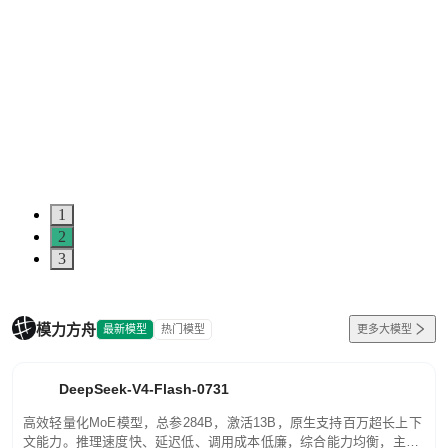
1
2
3
模力方舟
最新模型
热门模型
更多大模型
DeepSeek-V4-Flash-0731
高效轻量化MoE模型，总参284B，激活13B，原生支持百万超长上下
文能力。推理速度快、延迟低、调用成本低廉，综合能力均衡，主打