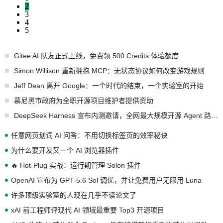
2
3
4
5
Gitee AI 队友正式上线，免费领 500 Credits 体验额度
Simon Willison 重新拥抱 MCP：无状态协议如何改变游戏规则
Jeff Dean 离开 Google：一个时代的结束，一个实验室的开始
慕尼黑市政府为全职开源项目维护者提供资助
DeepSeek Harness 宣布内测邀请，全网最大规模开源 Agent 路演现场诞生
任意网页划词 AI 问答：不用切换标签页的效率秘诀
为什么要开发又一个 AI 浏览器插件
🔥 Hot-Plug 实战：运行期管理 Solon 插件
OpenAI 宣布为 GPT-5.6 Sol 调优，并让免费用户无限用 Luna
许多顶级实验室的人现在几乎不读论文了
xAI 前工程师评现代 AI 领域最重要 Top3 开源项目