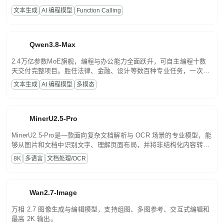
高并发、轻量化任务，适合日常对话、内容创作、基础 RAG、批量
文本生成
AI 编程模型
Function Calling
文案处理等普惠刚需场景。
Qwen3.8-Max
2.4万亿参数MoE旗舰，编程与办公能力全面跃升，可自主编程十数
天交付完整项目。胜任法律、金融、设计等数百种专业任务，一次对
话端到端交付生产级成果。原生视觉理解贯穿规划、执行与验证全流
文本生成
AI 编程模型
多模态
程，支持超长文档与长视频的深度语义解析。长程任务中自主规划与
闭环迭代，持续进化。
MinerU2.5-Pro
MinerU2.5-Pro是一款面向复杂文档解析与 OCR 场景的专业模型，能
够从图片和文档中识别文字、理解页面布局，并将非结构化内容转换
为便于存储、检索和二次处理的结构化结果。
8K
多语言
文档处理/OCR
Wan2.7-Image
万相 2.7 图像生成与编辑模型，支持组图、多图参考、交互式编辑和
最高 2K 输出。