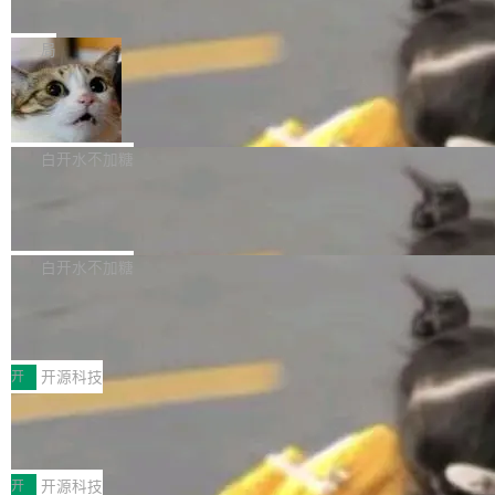
e” 和 Muse Spark 1.2 模型
mmit 之间的空隙里丢失了。 DeltaDB 要做的就
金额高达158.3亿美元，这一单项投入已经逼近
Meta 今天发布了两款 AI 产品：Muse Code，
是把这段空隙补上。 回退到任何一次编辑：Delt
微软同期总资本开支的四成。 与亚马逊、Alpha
一个在终端里运行的编程 agent；Muse Spark
局
aDB 捕获 commit 之间的每一次操作，...
bet、微软以及 Meta 等传统科技巨头相比，Spa
1.2，驱动这个 agent 的新模型。一句话概括：
ceXAI的资金消耗速度尤为引人瞩目。然而，支
美团开源 LoHoSearch，用知识图谱校
你可以用 curl -fsSL https://dev.meta.ai/install.
准 AI 能力认知
撑庞大支出的资金来源却呈现出截然不同的面
sh | bash 安装一个能在大项目里自动规划、写
机器出题的前提，是让机器拥有全局视野。整个
貌。数据显示，微软和 Meta 主要依托充沛的经
代码、验证结果的 AI 终端工具。 据介绍，Muse
构建流程可以分为四个环节：建图 → 控制难度
白开水不加糖
营现金流来覆盖资本开支，其资本支出覆盖率分
Code 是 Meta 的编程 agent 产品。它和市场上
→ 质量把关 → 数据概览。
别达到155% 和106%;而SpaceXAI的经营现金
腾讯开源 UCL-MPComm 通信库
已有的终端编程 agent 在设计理念上有几个明显
流仅能覆盖资本开支的12...
的差异点。 异步后台 agent：Muse Code 有一
腾讯网平团队宣布开源了 UCL-MPComm 通信
个主 agent 循环，外加一组后台 agent。这些后
库，并将作为transport接入Mooncake TENT。
白开水不加糖
台 agent...
该通信库针对AI Memory池化场景的数据传输需
CoStrict入选工信部2025人工智能应用
求进行了深度优化，能够实现数据中心内大规模
典型案例
计算节点间多种内存类型的高性能通信。 UCL-
近日，工信部科技司公示《2025人工智能应用典
MPComm将作为一种传输引擎接入Mooncake T
型案例入选名单》，深信服“面向企业研发场景的
开
开源科技
ENT，实现零拷贝传输性能提升30%、非零拷贝
开源 AI 编程平台 CoStrict 应用”凭借卓越的技术
传输性能最高提升5倍。UCL-MPComm底层基
深信服AI算力网关入选工信部人工智能
创新与落地成效成功入选。 全链路私有化部署，
应用典型案例！
于自研UCL-Engine通信引擎，后续腾讯网平将
助力企业AI研发安全落地 当前，越来越多企业已
前不久，工业和信息化部正式发布《2025年人工
持续开源更多基于UCL-Engine的高性能通信组
经开始引入 AI Coding 工具，通过调用公有云模
智能应用典型案例名单》，集中展示人工智能在
开
开源科技