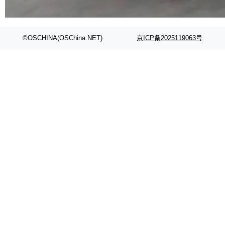
代码检索手段（如关键词匹配、目录遍历）仅能
在语法层面完成文本定位，难以触及代码的语义
内涵与结构关联，导致开发者使用代码智能体在
©OSCHINA(OSChina.NET)
京ICP备2025119063号
理解大规模代码仓时面临显著"代码仓理解"瓶
颈。 代码仓深度理解服务（以下简称" CodeBas
e深度理解服务"）是华为云码道（CodeA...