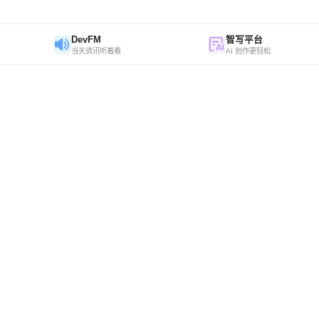
DevFM
智写平台
当天资讯听着看
AI 创作更轻松