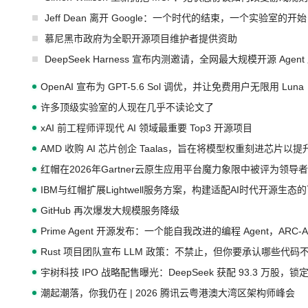
Jeff Dean 离开 Google：一个时代的结束，一个实验室的开始
慕尼黑市政府为全职开源项目维护者提供资助
DeepSeek Harness 宣布内测邀请，全网最大规模开源 Age
OpenAI 宣布为 GPT-5.6 Sol 调优，并让免费用户无限用 Luna
许多顶级实验室的人现在几乎不读论文了
xAI 前工程师评现代 AI 领域最重要 Top3 开源项目
AMD 收购 AI 芯片创企 Taalas，旨在将模型权重刻进芯片以
红帽在2026年Gartner云原生应用平台魔力象限中被评为领导者
IBM与红帽扩展Lightwell服务方案，构建适配AI时代开源生
GitHub 再次爆发大规模服务降级
Prime Agent 开源发布：一个能自我改进的编程 Agent，ARC-
Rust 项目团队宣布 LLM 政策：不禁止，但你要承认哪些代码
宇树科技 IPO 战略配售曝光：DeepSeek 获配 93.3 万股，锁定
潮起潮落，你我仍在 | 2026 腾讯云粤港澳大湾区架构师峰会