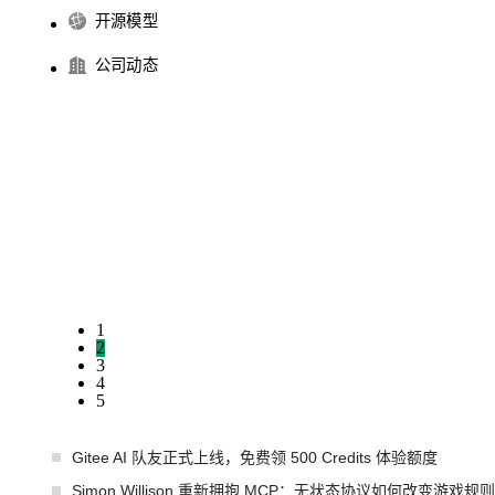
开源模型
公司动态
1
2
3
4
5
Gitee AI 队友正式上线，免费领 500 Credits 体验额度
Simon Willison 重新拥抱 MCP：无状态协议如何改变游戏规则