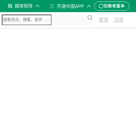
媒体矩阵
开源中国APP
切换老版本
登录
注册