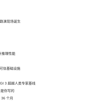
nt 路演现场诞生
提升推理性能
态的可信基础设施
AGI 3 超越人类专家基线
不是你写的
 36 个月