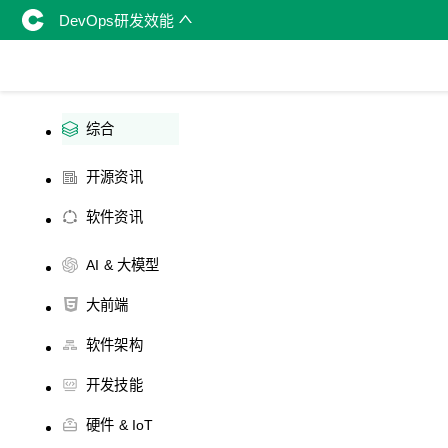
DevOps研发效能
综合
开源资讯
软件资讯
AI & 大模型
大前端
软件架构
开发技能
硬件 & IoT