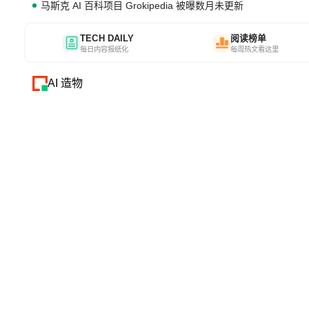
马斯克 AI 百科项目 Grokipedia 被曝数月未更新
TECH DAILY
阅读榜单
每日内容报纸化
每周热文看这里
AI 造物