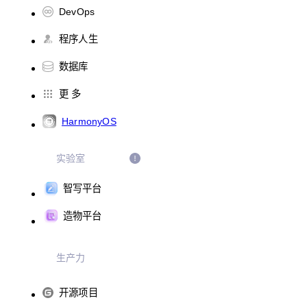
DevOps
程序人生
数据库
更 多
HarmonyOS
实验室
智写平台
造物平台
生产力
开源项目