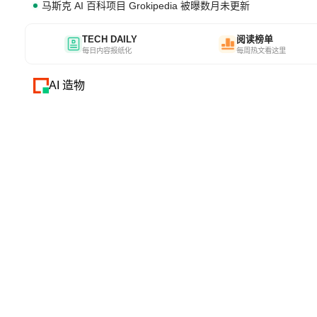
马斯克 AI 百科项目 Grokipedia 被曝数月未更新
TECH DAILY
阅读榜单
每日内容报纸化
每周热文看这里
AI 造物