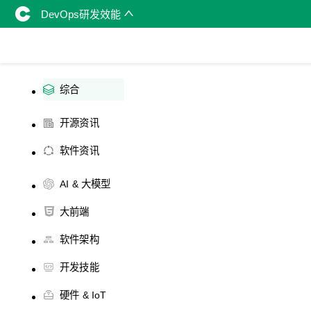
DevOps研发效能
综合
开源资讯
软件资讯
AI & 大模型
大前端
软件架构
开发技能
硬件 & IoT