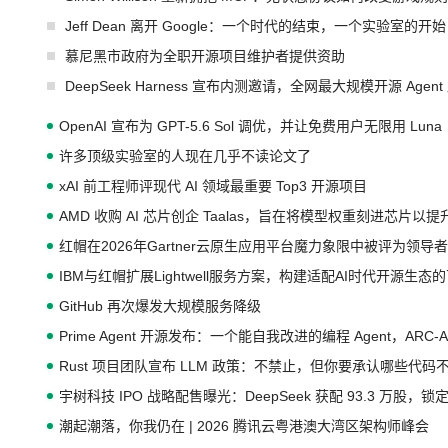
Jeff Dean 离开 Google：一个时代的结束，一个实验室的开始
慕尼黑市政府为全职开源项目维护者提供资助
DeepSeek Harness 宣布内测邀请，全网最大规模开源 Age
OpenAI 宣布为 GPT-5.6 Sol 调优，并让免费用户无限用 Luna
许多顶级实验室的人现在几乎不读论文了
xAI 前工程师评现代 AI 领域最重要 Top3 开源项目
AMD 收购 AI 芯片创企 Taalas，旨在将模型权重刻进芯片以
红帽在2026年Gartner云原生应用平台魔力象限中被评为领导者
IBM与红帽扩展Lightwell服务方案，构建适配AI时代开源生
GitHub 再次爆发大规模服务降级
Prime Agent 开源发布：一个能自我改进的编程 Agent，ARC-
Rust 项目团队宣布 LLM 政策：不禁止，但你要承认哪些代码
宇树科技 IPO 战略配售曝光：DeepSeek 获配 93.3 万股，锁定
潮起潮落，你我仍在 | 2026 腾讯云粤港澳大湾区架构师峰会