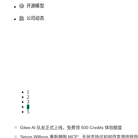
开源模型
公司动态
1
2
3
4
5
Gitee AI 队友正式上线，免费领 500 Credits 体验额度
Simon Willison 重新拥抱 MCP：无状态协议如何改变游戏规则