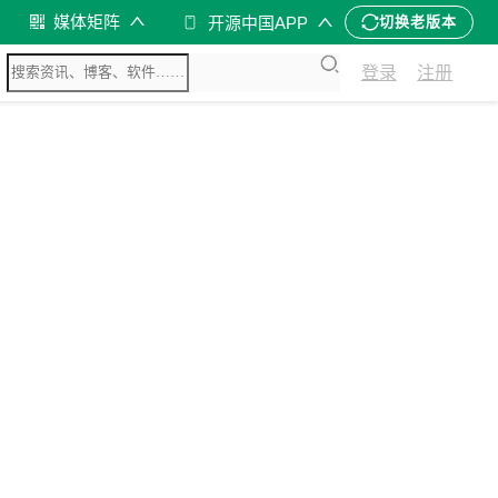
媒体矩阵
开源中国APP
切换老版本
登录
注册