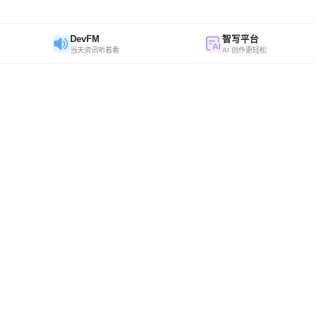
DevFM
智写平台
当天资讯听着看
AI 创作更轻松