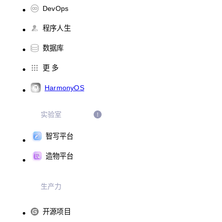
DevOps
程序人生
数据库
更 多
HarmonyOS
实验室
智写平台
造物平台
生产力
开源项目