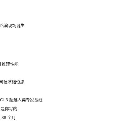
nt 路演现场诞生
提升推理性能
态的可信基础设施
AGI 3 超越人类专家基线
不是你写的
 36 个月