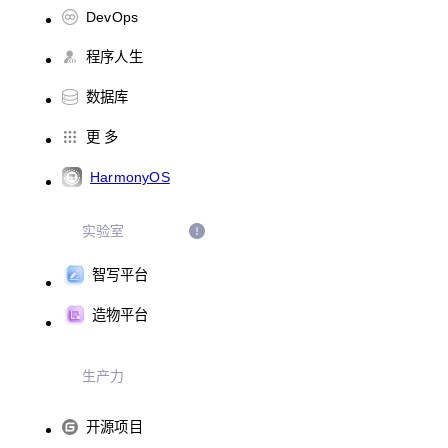
DevOps
程序人生
数据库
更 多
HarmonyOS
实验室
智写平台
造物平台
生产力
开源项目