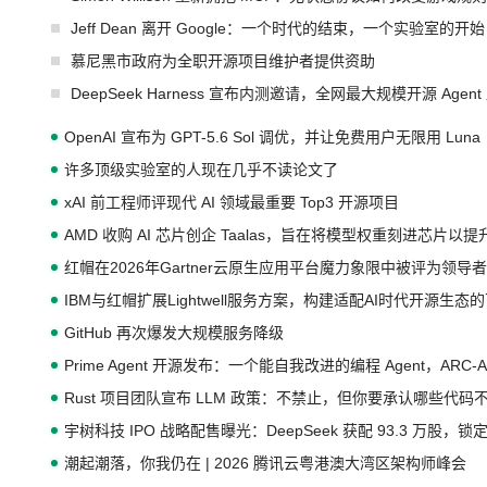
Jeff Dean 离开 Google：一个时代的结束，一个实验室的开始
慕尼黑市政府为全职开源项目维护者提供资助
DeepSeek Harness 宣布内测邀请，全网最大规模开源 Age
OpenAI 宣布为 GPT-5.6 Sol 调优，并让免费用户无限用 Luna
许多顶级实验室的人现在几乎不读论文了
xAI 前工程师评现代 AI 领域最重要 Top3 开源项目
AMD 收购 AI 芯片创企 Taalas，旨在将模型权重刻进芯片以
红帽在2026年Gartner云原生应用平台魔力象限中被评为领导者
IBM与红帽扩展Lightwell服务方案，构建适配AI时代开源生
GitHub 再次爆发大规模服务降级
Prime Agent 开源发布：一个能自我改进的编程 Agent，ARC-
Rust 项目团队宣布 LLM 政策：不禁止，但你要承认哪些代码
宇树科技 IPO 战略配售曝光：DeepSeek 获配 93.3 万股，锁定
潮起潮落，你我仍在 | 2026 腾讯云粤港澳大湾区架构师峰会