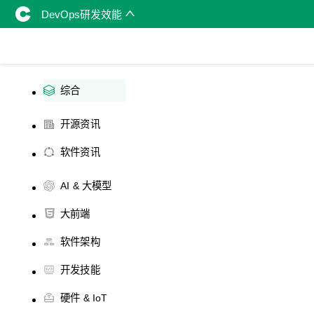
DevOps研发效能
综合
开源资讯
软件资讯
AI & 大模型
大前端
软件架构
开发技能
硬件 & IoT