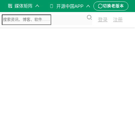
媒体矩阵
开源中国APP
切换老版本
登录
注册