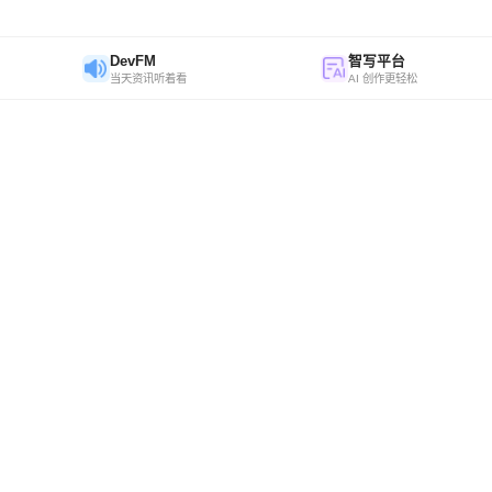
DevFM
智写平台
当天资讯听着看
AI 创作更轻松