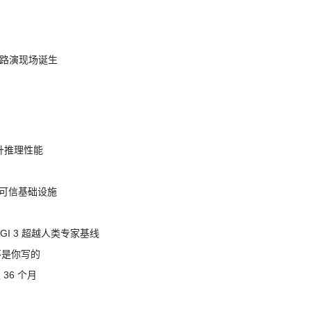
nt 路演现场诞生
提升推理性能
态的可信基础设施
AGI 3 超越人类专家基线
不是你写的
 36 个月