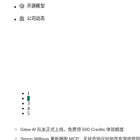
开源模型
公司动态
1
2
3
4
5
Gitee AI 队友正式上线，免费领 500 Credits 体验额度
Simon Willison 重新拥抱 MCP：无状态协议如何改变游戏规则