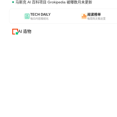
马斯克 AI 百科项目 Grokipedia 被曝数月未更新
TECH DAILY
阅读榜单
每日内容报纸化
每周热文看这里
AI 造物