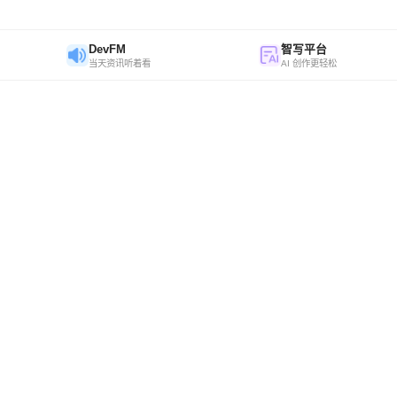
DevFM
智写平台
当天资讯听着看
AI 创作更轻松