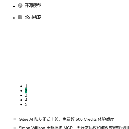
开源模型
公司动态
1
2
3
4
5
Gitee AI 队友正式上线，免费领 500 Credits 体验额度
Simon Willison 重新拥抱 MCP：无状态协议如何改变游戏规则