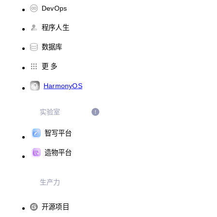
DevOps
程序人生
数据库
更 多
HarmonyOS
实验室
智写平台
造物平台
生产力
开源项目