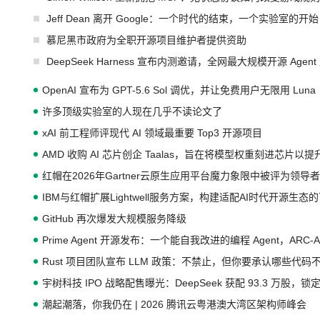
Jeff Dean 离开 Google：一个时代的结束，一个实验室的开始
慕尼黑市政府为全职开源项目维护者提供资助
DeepSeek Harness 宣布内测邀请，全网最大规模开源 Age
OpenAI 宣布为 GPT-5.6 Sol 调优，并让免费用户无限用 Luna
许多顶级实验室的人现在几乎不读论文了
xAI 前工程师评现代 AI 领域最重要 Top3 开源项目
AMD 收购 AI 芯片创企 Taalas，旨在将模型权重刻进芯片以
红帽在2026年Gartner云原生应用平台魔力象限中被评为领导者
IBM与红帽扩展Lightwell服务方案，构建适配AI时代开源生
GitHub 再次爆发大规模服务降级
Prime Agent 开源发布：一个能自我改进的编程 Agent，ARC-
Rust 项目团队宣布 LLM 政策：不禁止，但你要承认哪些代码
宇树科技 IPO 战略配售曝光：DeepSeek 获配 93.3 万股，锁定
潮起潮落，你我仍在 | 2026 腾讯云粤港澳大湾区架构师峰会