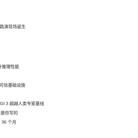
nt 路演现场诞生
提升推理性能
态的可信基础设施
AGI 3 超越人类专家基线
不是你写的
 36 个月