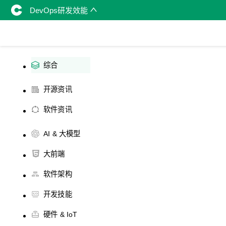
DevOps研发效能
综合
开源资讯
软件资讯
AI & 大模型
大前端
软件架构
开发技能
硬件 & IoT