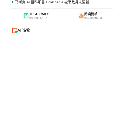
马斯克 AI 百科项目 Grokipedia 被曝数月未更新
TECH DAILY
阅读榜单
每日内容报纸化
每周热文看这里
AI 造物