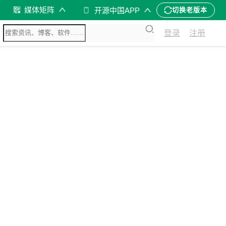
媒体矩阵
开源中国APP
切换老版本
登录
注册