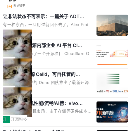
阅读榜单
让非法状态不可表示：一篇关于 ADT
的帖子在 Reddit 火了
有一种东西，一旦用过就回不去了。Alex Fedos
eev 管它叫"软件设计的基石"。 他说的东西不新
局
鲜——代数数据类型（ADT），尤其是和类型
Cloudflare 开源内部企业 AI 平台 Clou
（sum type）。但他说清楚了一件事：这不是类
dflare OS
型系统的学术体操，是日常编码的思维方式。 文
Cloudflare 发布了一个开源项目 Cloudflare O
章从一个简单的例子切入。一个网站的深色主题
S。如果你只看官方博客，你会觉得这是又一
局
设置，如果用布尔值 + 可空字段来表示——bool
个"AI 知识库 + 聊天机器人"——每个大厂都在
ean 表示是否可切换，nullable 的默认模式、浅
Deno 团队开源 Celld，可自托管的分
做，没什么新鲜的。 但 Kenton Varda 在 Twitte
布式 Durable Objects
色方案、深色方案——会产生大量无意义的组
r 上把事情说清楚了： 今天我们发布了 Cloudfla
Ryan Dahl 领导的 Deno 团队推出了最新开源项
合。方案缺了、配置冲突了、全 null 了。要知道
re OS，一个带连接器的聊天机器人，跟其他所
目 Celld，一个能在自己机器上运行 Cloudflare
局
哪些组合有效，作者说，你得靠"文档、校验、或
有科技公司做的一样。只不过，实际上它不一
Workers 和 Durable Objects 的守护进程。 设
者部落知识"。 换个写法。Rust 的 enum，两个
样。这是 Sandstorm.io 的重制版，我十年前的
鲁大师7月新机性能/流畅/AI榜：vivo夺
计思路很直接：每个对象是一个独立的 SQLite
变体：Switchable...
性能、流畅双第一，三星Galaxy Z系列
那个创业公司。不同的是，这次它构建在 Cloudf
数据库，按名称寻址，复制到你自己的 S3 兼容
2026年7月的手机市场，由于存储等硬件成本暴
新折叠缺席
lare Workers 上——我花了九年时间搭建的平台
存储库里。节点之间只通过这个存储库协调——
增，手机厂商的日子也不好过啊，新机速度明显
开
开源科技
——并且深度集成了 AI。这基本上是我十年秘密
没有控制平面，没有共识协议。每个对象自带一
放缓，因此硝烟味淡了许多。新机参数规格除开
计划的顶峰。 十年前，Ken...