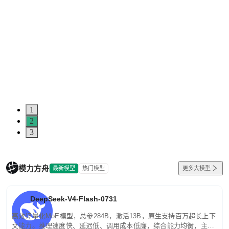
1
2
3
模力方舟
最新模型
热门模型
更多大模型
DeepSeek-V4-Flash-0731
高效轻量化MoE模型，总参284B，激活13B，原生支持百万超长上下
文能力。推理速度快、延迟低、调用成本低廉，综合能力均衡，主打