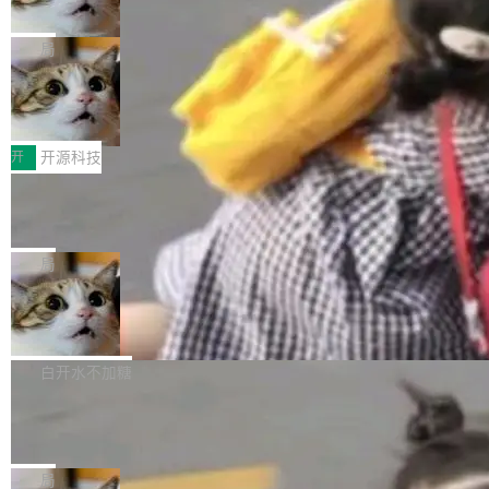
诉讼，称“Apple is getting this wron
（<a href="https://bugzilla.mozilla.org/show_
orkers 跑了十年 Isolate。用 CEO Matthew Pri
上个月，苹果一纸诉状把 OpenAI 告上法庭，指
g”
bug.cgi?id=204...
nce 的话说：「我们一生都在用 Isolate 运行代
控其挖角苹果前员工并窃取商业秘密。苹果的诉
局
码，而 AI Agent 不需要容器，它们需要的是 Iso
状把 OpenAI 描述成一个系统性地从前东家挖
late。」 容器为什么不合适 容器的问题在于启动
HUAWEI MatePad Edge上架WorkBu
人、套取机密信息的对手。 OpenAI 没发律师
ddy鸿蒙PC版，说话就能干活的AI办公
和销毁都太重了。一个 Agent 要执行的任务可能
函，也没选择庭外沉默。它在官网贴了一篇博
全能AI工作台WorkBuddy鸿蒙PC版上架HUAWE
搭子
只需要几毫秒的 CPU 时间，但容器从冷启动到
文，标题只有六个字：Apple is getting this wro
I MatePad Edge应用市场，直接下载即可使
开
开源科技
就绪要花数秒。如果未来有十...
ng。 然后，它把邮件往来和 iMessage 聊天记
用，与鸿蒙电脑上的体验一致。值得一提的是，
FFmpeg 9.0 发布：代号“Lei”，以此纪
录全贴了出来。 他发错人了 苹果外部律师 Gabr
这是目前市面上唯一支持平板接入WorkBuddy P
念中国开发者雷霄骅
iel Gross 来自 Weil 律所，2 月 23 日下午 5:53
C版的产品，搭载“人机双写”重磅功能——你写
全球知名开源多媒体框架 FFmpeg 今天正式发
给 OpenAI 总法律顾问 Che Chang 发了封邮
你的，AI写AI的，同屏协作互不干扰。一句话让
布了 9.0 版本。这个版本除了带来新一代音视频
局
件，附了一封长信，要求 OpenAI 配合调查前苹
AI帮你干活，现在开启全新体验！ 温馨提示：
处理能力和硬件加速支持之外，还有一个特殊之
果员工带走机密信...
亚马逊成本失控：AI 写代码烧掉 1215
体验WorkBuddy鸿蒙PC版前，请将 HUAWEI M
处：FFmpeg 9.0 的代号是“Lei”。 这个名字，
万元，超预算 860%
atePad Edge 升级至 HarmonyOS 6.1.0.135S
来自中国开发者雷霄骅（Lei Xiaohua）。 对于
外媒近日曝光了亚马逊的多份内部报告显示，AI
P9 patch03及以上版本。 *升级路径：设置 > 搜
很多中国音视频开发者而言，这个名字并不陌
导致公司在多个项目上超支。《金融时报》报道
白开水不加糖
索“软件更新” > 检查更新，即可搜索新版本，下
生。十年前，他通过大量中文技术文章、源码分
称，仅一个项目的成本超支就高达 180 万美元
载安装完成升级即可。 没有...
析和开源示例，让一代开发者第一次真正理解 F
Hugging Face CEO 发声：中国正在开
（约合人民币 1215 万元）。 具体来说，一名工
源模型上碾压我们
Fmpeg，也成为很多人进入音视频开发领域的
程师借助 Anthropic 旗下 Claude Sonnet 模型
"他们正在开源模型上碾压我们。" Hugging Fac
“启蒙老师”。 而今年，恰好是雷霄骅离世十周
编写程序，目标是完成电商平台作者信息与商品
e CEO Clément Delangue 在 CNBC 的采访里
局