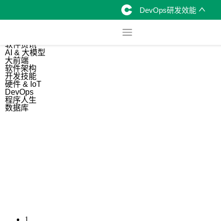
DevOps研发效能
综合
开源资讯
软件资讯
AI & 大模型
大前端
软件架构
开发技能
硬件 & IoT
DevOps
程序人生
数据库
1