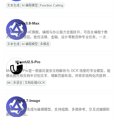
高并发、轻量化任务，适合日常对话、内容创作、基础 RAG、批量
文本生成
AI 编程模型
Function Calling
文案处理等普惠刚需场景。
Qwen3.8-Max
2.4万亿参数MoE旗舰，编程与办公能力全面跃升，可自主编程十数
天交付完整项目。胜任法律、金融、设计等数百种专业任务，一次对
话端到端交付生产级成果。原生视觉理解贯穿规划、执行与验证全流
文本生成
AI 编程模型
多模态
程，支持超长文档与长视频的深度语义解析。长程任务中自主规划与
闭环迭代，持续进化。
MinerU2.5-Pro
MinerU2.5-Pro是一款面向复杂文档解析与 OCR 场景的专业模型，能
够从图片和文档中识别文字、理解页面布局，并将非结构化内容转换
为便于存储、检索和二次处理的结构化结果。
8K
多语言
文档处理/OCR
Wan2.7-Image
万相 2.7 图像生成与编辑模型，支持组图、多图参考、交互式编辑和
最高 2K 输出。