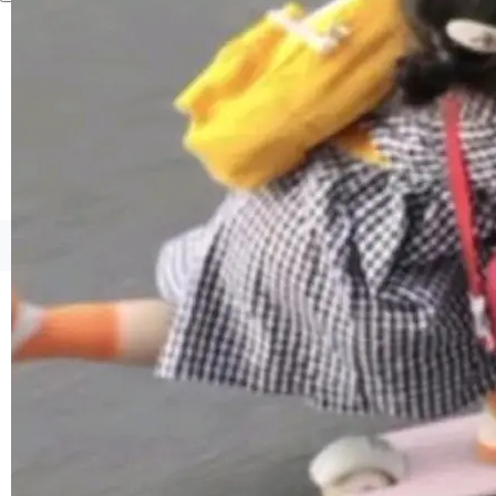
1，U1.5-Lite-Preview 在以下方向上带来了显著
提升： 原生支持4K图像生成； 更精细的局部纹
理、细节与真实世界质感； 更准确的中英文文字
生成与复杂版式组织； 更稳定的图...
©OSCHINA(OSChina.NET)
京ICP备2025119063号