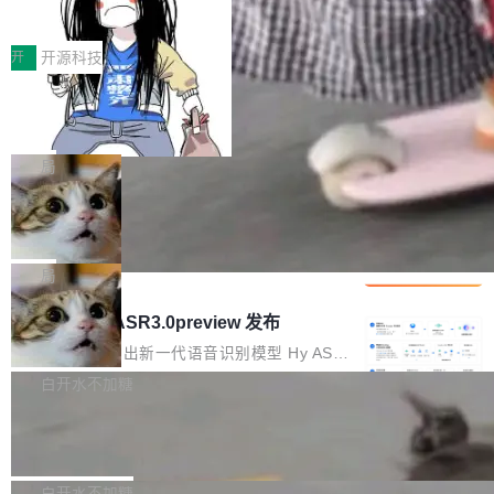
得住、用得稳、省得下、更安全！ 一、从现在开
价值潜能：华为云码道（CodeArts）
q2Seq 和 DocAI 的共同发明人）以及 Oriol Vin
中文驱动的数字员工，自主理解需求、规划步
一、代码仓深度理解技术的作用与价值 在软件工
始，Token使用一目...
代码仓技术解析
yals（Gemini 联合负责人，AlphaSta...
骤、编写代码。不挑模型、不挑平台，curl 一行
程实践中，代码仓是企业核心知识资产的主要载
开
开源科技
装完即用。 开源地址：Gitee · GitCode · GitHu
体。企业级代码仓库通常包含数十万乃至数百万
b 安装 支持 Java 8+（8~26）、macOS / Linu
一条“删库”命令跑 17 小时，算法工程
个文件，其规模远超单次模型调用可承载的上下
师删光 89TB 数据只为干私活
x / Windows / Harmony PC。 # macOS / Linu
文窗口。随着项目规模的持续扩张与代码历史的
最高人民检察院8月4日公布了一起案件：北京一
x / Harmony PC curl -fsSL https://solon.noea
不断累积，代码仓中的模块关系、接口契约、业
名90后算法工程师王某，为了给自己接的私活腾
局
r.org/solon...
务逻辑等关键信息往往分散于数十乃至数百个文
服务器空间，删光了公司AI游戏部门的全部核心
件之中，形成高度复杂的知识关联网络。传统的
Cloudflare 分享推理优化实践：KV ca
数据。 王某2024年1月入职东城区某科技公司AI
che 量化 + 权重压缩，吞吐量提升 4
代码检索手段（如关键词匹配、目录遍历）仅能
短剧部门，有互联网大厂背景。在公司内部架构
Kimi 和 GLM 是当前最强的大模型系列之一，但
1%，成本降 30%
在语法层面完成文本定位，难以触及代码的语义
调整期间，部门三次通知全员将数据从A集群迁
它们有一个共同的问题：太吃显存了。月之暗面
局
内涵与结构关联，导致开发者使用代码智能体在
移到B集群，王某都回复了"收到"。 他没有迁移
的 Kimi K 系列和智谱的 GLM 都是长上下文、M
理解大规模代码仓时面临显著"代码仓理解"瓶
腾讯混元 Hy ASR3.0preview 发布
数据。2024年9月3日下午4点，他使用此前登录
oE 架构的大模型，好用到让人上瘾，但 GPU 显
颈。 代码仓深度理解服务（以下简称" CodeBas
的账号密码进入A集群，输入了一条被程序员圈
存永远不够用。 Cloudflare 的 Workers AI 团队
腾讯混元正式推出新一代语音识别模型 Hy ASR
e深度理解服务"）是华为云码道（CodeA...
称为"删库跑路"的命令——最高管理员权限、无
一直在跑这些模型的推理。他们在官方博客上发
3.0preview。基于最新一代大语言模型 Hy3 的
白开水不加糖
需确认、强制递归删除。17个小时后，运维人员
了一篇技术文章，详细拆解了三种让大模型在 G
语言理解能力，以及融合了高精度语音识别与深
发现异常并中止进程时，89TB数据已经没了。
Pale Moon 34.3.2 发布，苍月浏览器
PU 上跑得更省、更快的技术手段——KV cache
度语义理解能力，实现了语音识别能力的全面升
删掉的是AI游戏部门的全部开发文件，包括公司
量化、模型权重压缩、以及共享 KV cache 的完
级。 根据介绍，Hy ASR3.0preview 目标在于：
Pale Moon 34.3.2 现已发布，这是一个安全更
自研的多个文生3D和...
整性保护。效果是：吞吐量提升 41%，每 token
让语音识别不再只是听清，而是真正听懂。通过
新和少量网页兼容性修复版本。 Changes/fixe
白开水不加糖