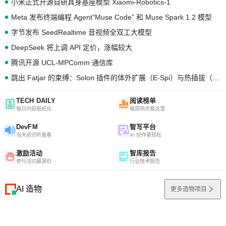
小米正式开源自研具身基座模型 Xiaomi-Robotics-1
Meta 发布终端编程 Agent“Muse Code” 和 Muse Spark 1.2 模型
字节发布 SeedRealtime 音视频全双工大模型
DeepSeek 将上调 API 定价，涨幅较大
腾讯开源 UCL-MPComm 通信库
跳出 Fatjar 的束缚：Solon 插件的体外扩展（E-Spi）与热插拔（H-Spi）
TECH DAILY
阅读榜单
每日内容报纸化
每周热文看这里
DevFM
智写平台
当天资讯听着看
AI 创作更轻松
激励活动
智库报告
参与活动赢源石
行业技术报告
AI 造物
更多造物项目