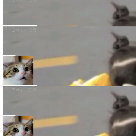
成本降低 30%，精度不变。 FP8 省的不仅是显
先理解你的语境和意图，再把准确的文字直接给
s： 实现了URL.Parse()便捷功能 对浏览器内部
存 KV cache 是推理时最吃显...
到你。从“逐字转写、单点优化”演进为“理解语
PostgreSQL 18/19 新特性深度解读
函数添加了多项边界检查，以避免潜在的越界访
境、兼容场景、一键直出”。 Hy ASR 3.0 previe
问、下溢和溢出。（DiD） 修复了加载和解析内
演讲者分享了一个有趣的实践：面对 PG 18 已
w 不要求标准普通话，方言识别覆盖粤语、吴语
容提供的字体时出现的几个问题 为避免音频加
发布的 Release Notes，他利用 AI 工具（如 Co
白开水不加糖
等 10 大方言片区和 20 余个二级小片区。在开
载、处理和播放过程中可能出现的一系列错误，
pilot）对数千条 commit 日志进行自动分析，先
源评测集中，Hy ASR 3.0 preview 在多语种的
对音频采样频率设定了下限 采样率低于 8kHz
慕尼黑市政府为全职开源项目维护者提
让模型总结出三十余条潜在特性，再逐条要求生
WER（...
供资助
（通常被认为是 "telephone"/"walkie-talkie" 音
成详细解释和代码校验，最终筛选出对用户体感
"在过去大约 10 年的大部分时间里，libexpat 的
质的最低采样率）的音频格式将被拒绝 修复了 C
最强的若干项。对于尚未正式发版的 PG 19，则
维护工作一直与我的日常工作、家务、社交生活
局
SS 圆角虚线样式中可能存在的问题 如果表单中
通过拉取过去一年内（从 PG 18 Beta1 时间点
和休闲娱乐竞争时间。" 这是 libexpat 维护者 S
的图像元素不在同一个子树中，则它们将不再关
至今）的所有 commit，同样交由 AI 分析提炼。
Firefox 153.0.3 发布
ebastian Pipping 写在博客里的话。8 月 4 日，
联 加...
经过人工复核，准确度令人满意。这一方法也为
他宣布了一个新消息：从 2026 年 8 月 1 日起，
Firefox 153.0.3 现已发布，具体更新内容如
社区爱好者提供了高效跟踪新版本的思路。
他可以全职维护 libexpat 了，最长 6 个月。发
下： New Smart Window 包含多项增强功能：
白开水不加糖
工资的是慕尼黑市政府。 libexpat 是一个 C99
<ul> <li>现在建议列表会显示更多结果，方便用
编写的流式 XML 解析器，MIT 许可证。和 libx
Cloudflare Computer 开源：你的 Age
户查找历史记录和切换到已打开的标签页。（<a
nt 需要一台电脑，而不是一个容器
ml2 一样，它是世界上使用最广泛的 XML 解析
href="https://bugzilla.mozilla.org/show_bug.c
Cloudflare 开源了名为 @cloudflare/computer
库之一。你的操作系统、浏览器、无数的基础设
gi?id=2019042">Bug&nbsp;2019042</a>）</l
的 npm 包。项目的核心论点是：容器不适合 Ag
局
施软件，很可能都在用它。而过去十年，维护它
i> <li>现在，助手可以直接使用 Exa 的网络搜索
ent 计算。真正适合的，是 Isolate。 Cloudflare
的人一直在用业余...
结果回答问题，而无需将问题转交给搜索引擎。
OpenAI 公开邮件和聊天记录回应苹果
工程师在这件事上没什么可谦虚的——他们用 W