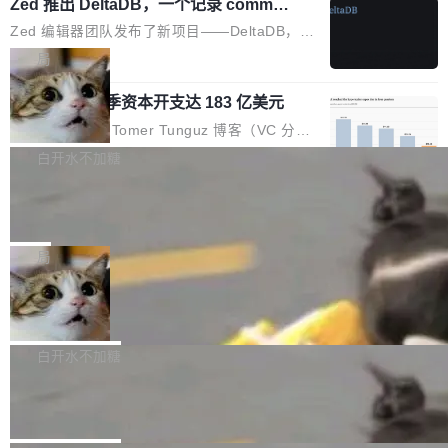
个小型数据库，应用天然按分片构建，单个数据
Zed 推出 DeltaDB，一个记录 commit
高价的三星折叠（三星Galaxy Z Fold8 Ultra / Z
之间所有操作的版本控制系统
库的竞争和爆炸半径问题在设计层面就被消除
Fold8 / Z Flip8）外，其余要么是中低端机器，
Zed 编辑器团队发布了新项目——DeltaDB，一
了。 闲置的 cell 会休眠到几乎不占资源。当 cel
例如iQOO Z11i、REDMI Note 17、REDMI No
个在 git commit 之间记录每一次编辑操作的版
局
l 迁移或唤醒时，新宿主从 S3 恢复 SQLite 数据
te 17 Pro、OPPO K15，要么是vivo X300 E这
本控制系统。目前处于 Early Access 阶段。 De
库继续执行。存储库是持久化的唯一真相...
样的次旗舰。 Galaxy Z Fold8 Ultra / Z Fold8 /
SpaceXAI 单季资本开支达 183 亿美元
ltaDB 的核心思路直接写在 landing page 最显
Z Flip8三款折叠屏新机均在7月22日发布，且全
眼的位置：「Software is made between com
根据风险投资人Tomer Tunguz 博客（VC 分
部搭载骁龙8 Elite Gen5 for Galaxy，它们本该
mits」——软件是在 commit 之间写出来的。git
析）披露的最新分析与第二季度业绩报告，Spac
白开水不加糖
是7月性...
只记录了你提交的最终状态，但真正的工作过程
eXAI在上个季度的总资本支出飙升至183.7亿美
——打字、删改、试错、agent 对话——都在 co
Meta 发布终端编程 Agent“Muse Cod
元。其中，绝大部分资金被直接用于 AI 领域，
e” 和 Muse Spark 1.2 模型
mmit 之间的空隙里丢失了。 DeltaDB 要做的就
金额高达158.3亿美元，这一单项投入已经逼近
Meta 今天发布了两款 AI 产品：Muse Code，
是把这段空隙补上。 回退到任何一次编辑：Delt
微软同期总资本开支的四成。 与亚马逊、Alpha
一个在终端里运行的编程 agent；Muse Spark
局
aDB 捕获 commit 之间的每一次操作，...
bet、微软以及 Meta 等传统科技巨头相比，Spa
1.2，驱动这个 agent 的新模型。一句话概括：
ceXAI的资金消耗速度尤为引人瞩目。然而，支
美团开源 LoHoSearch，用知识图谱校
你可以用 curl -fsSL https://dev.meta.ai/install.
准 AI 能力认知
撑庞大支出的资金来源却呈现出截然不同的面
sh | bash 安装一个能在大项目里自动规划、写
机器出题的前提，是让机器拥有全局视野。整个
貌。数据显示，微软和 Meta 主要依托充沛的经
代码、验证结果的 AI 终端工具。 据介绍，Muse
构建流程可以分为四个环节：建图 → 控制难度
白开水不加糖
营现金流来覆盖资本开支，其资本支出覆盖率分
Code 是 Meta 的编程 agent 产品。它和市场上
→ 质量把关 → 数据概览。
别达到155% 和106%;而SpaceXAI的经营现金
腾讯开源 UCL-MPComm 通信库
已有的终端编程 agent 在设计理念上有几个明显
流仅能覆盖资本开支的12...
的差异点。 异步后台 agent：Muse Code 有一
腾讯网平团队宣布开源了 UCL-MPComm 通信
个主 agent 循环，外加一组后台 agent。这些后