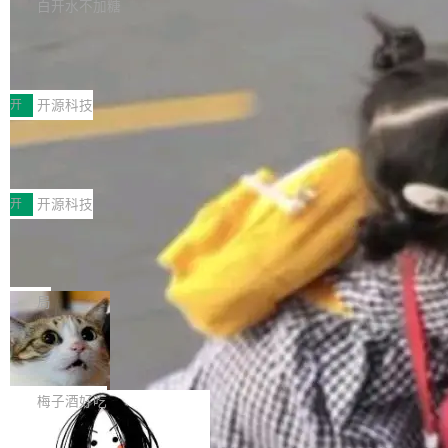
库，并将作为transport接入Mooncake TENT。
白开水不加糖
台 agent...
该通信库针对AI Memory池化场景的数据传输需
CoStrict入选工信部2025人工智能应用
求进行了深度优化，能够实现数据中心内大规模
典型案例
计算节点间多种内存类型的高性能通信。 UCL-
近日，工信部科技司公示《2025人工智能应用典
MPComm将作为一种传输引擎接入Mooncake T
型案例入选名单》，深信服“面向企业研发场景的
开
开源科技
ENT，实现零拷贝传输性能提升30%、非零拷贝
开源 AI 编程平台 CoStrict 应用”凭借卓越的技术
传输性能最高提升5倍。UCL-MPComm底层基
深信服AI算力网关入选工信部人工智能
创新与落地成效成功入选。 全链路私有化部署，
应用典型案例！
于自研UCL-Engine通信引擎，后续腾讯网平将
助力企业AI研发安全落地 当前，越来越多企业已
前不久，工业和信息化部正式发布《2025年人工
持续开源更多基于UCL-Engine的高性能通信组
经开始引入 AI Coding 工具，通过调用公有云模
智能应用典型案例名单》，集中展示人工智能在
开
开源科技
件。 腾讯网平团队在UCL-MPComm中实现了一
型或企业内部部署模型提升研发效率。但随着 AI
各领域的应用成果，覆盖技术底座、行业赋能、
个独立于业务线程的全局通信引擎（Engine），
Coding 从个人辅助工具逐步走向团队级、组织
Jeff Dean 离开 Google：一个时代的结
产品应用、支撑保障、专题等五大方向。深信服
并实...
束，一个实验室的开始
级应用，企业在规模化落地过程中，对安全性、
AI算力网关（AI创新平台）成功入选！ 随着各行
Google 员工编号 20。MapReduce 作者之一。
可控性和代码质量提出了更高要求。 首先是数据
各业的Agent走向规模化建设，算力构成形态逐
Bigtable 作者之一。TensorFlow 的作者之一。
局
安全与合规要求。对于大多数普通研发场景，公
渐丰富，用户关注的重点也在发生变化：不只是
Gemini 的架构师。Google 首席科学家。 Jeff D
有云模型能够满足快速试用和效率提升的需求。
让AI用起来，还要进一步看清混合算力时代下，
🔥 SolonCode v2026.8.4 发布：界面
ean 在 Google 工作了 27 年后，宣布离职。 他
但对于金融、能源、医疗等对数据安全要求较...
字体可调、22 种语言、记忆搜索增强
Token花在哪里、算力是否被充分利用，以及持
不是一个人走。一同离开的还有 Sanjay Ghema
打开终端就能上岗的全中文编码智能体，这一轮
续增长的AI成本该如何优化。 深信服AI算力网关
wat（Google 员工编号 23，Jeff Dean 二十多
把「看得清、用母语、记得住」三件事一次补
梅子酒好吃
正是围绕这些实际问题，从Token治理和成本治
年的编程搭档，MapReduce 和 Bigtable 的共同
齐。 SolonCode 是什么 SolonCode 是杭州无
理两个方面，让用户的每一份算力都看得清、管
作者）、Quoc Le（Google 大脑核心成员，Se
让“代码语义理解”深度释放AI Coding
耳科技研发的企业级终端编码智能体——一位全