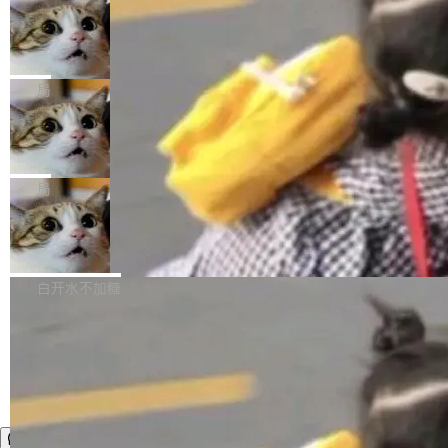
年。FFmpeg 社区最终选择用一个大版本的名
列表的数据匹配 —— 一项常规的数据处理任
没有拐弯抹角。他说中国正在赢得 AI 竞赛，而
字，留下了这份纪念。 雷霄骅曾是中国传媒大学
务，最终却产生了 180 万美元的账单，实际支出
当 AI agent 把源码变成了最好的扩展系
且按目前的速度，中国 AI 工具预计在今年底或
数字电视技术方向的博士生，长期从事视频、音
统，开发者工具必须开源
超出原定预算 860%。 更令人意外的是，该项目
2027 年就能追上美国前沿实验室的水平。 Dela
五年前，David Crawshaw 问过很多软件工程师
频技...
最终并未成功落地，而高额算力消耗持续运行长
ngue 把原因归结为一件事：开放协作。中国的
一个问题：你写过什么给自己用的程序？答案几
局
达 5 个月，公司直到财务对账时才察觉异常。这
AI 开发者在一个共享和协作的生态里加速迭代，
乎都是没有。工程师们整天用别人写的程序写程
意味着一个无人看管的 AI 程序，在近半年时间
而美国模型厂商在"闭门造车"。他的原话是 "buil
DeepSeek Harness 宣布内测邀请，全
序给别人用。偶尔有人自己写个博客系统、智能
里日夜不停地"烧钱"。 复盘显示，...
网最大规模开源 Agent 路演现场诞生
ding in silos"——各自为战，互不通气。 这个判
家居控制、家庭实验室，都算稀奇事。 Crawsh
一条内测招募帖，发出去的时候大概没人想到它
断从他嘴里说出来分量不同。Hugging Face 是
aw 是 Shelley 的作者，一个开源 AI coding age
会变成一场开源 Agent 生态的路演。 8月1日，
局
全球最大的开源 AI 平台，上面跑着上百万个模
nt。他最近在博客上写了一篇文章，核心论点很
DeepSeek Harness 团队负责人崔添翼（tiany
型。谁在开源赛道上领先，...
简单：开发者工具必须开源。 理由不是传统的自
商汤 SenseNova U1.5-Lite-Preview
i）在 X 上发帖： 「如果你是 Agent Harness 相
开源
由软件情怀，而是一个跟 AI agent 直接相关的
关开源项目的开发者，希望参加 DeepSeek Har
商汤科技宣布面向社区开源轻量级统一多模态模
技术判断。 两行 prompt 就能个性化任何软件 C
ness 的内测，可以回复或私信联系我。请附上
型的预览版本 SenseNova U1.5-Lite-Preview。
白开水不加糖
rawshaw 给出了两个 prompt。 第一个： "下载
GitHub id 以及开源代表作。」 DeepSeek 曾在
公告称，SenseNova U1.5-Lite-Preview并非简
某个软件的源码，在本地构建。修改 agent ...
官方招聘信息中写过一条简洁有力的公式：Mod
单的模型规模升级，而是基于 SenseNova U1
el + Harness = Agent。模型负责理解和推理，
的一次系统性迭代，不仅在同一架构中贯通视觉
Harness 负责把能力落到真实环境中——调用工
理解、推理、生成与编辑，还仅以 8B-MoT 的轻
具、读写文件、管理上下文、处理错误、完成闭
量大小，将能力推进到4K、更精细的真实质感、
环。崔添翼招人的标...
更复杂的视觉控制和可持续迭代编辑。 相比 U