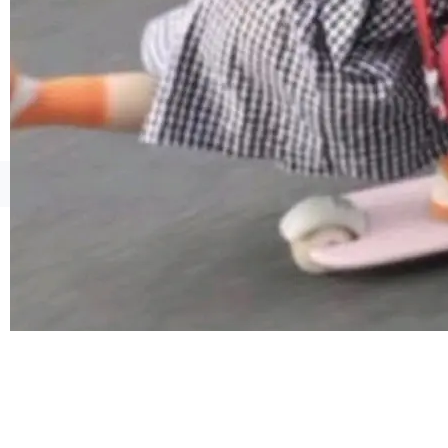
由软件情怀，而是一个跟 AI agent 直接相关的
技术判断。 两行 prompt 就能个性化任何软件 C
rawshaw 给出了两个 prompt。 第一个： "下载
某个软件的源码，在本地构建。修改 agent ...
©OSCHINA(OSChina.NET)
京ICP备2025119063号