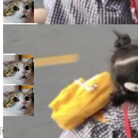
件，附了一封长信，要求 OpenAI 配合调查前苹
AI帮你干活，现在开启全新体验！ 温馨提示：
处理能力和硬件加速支持之外，还有一个特殊之
果员工带走机密信...
体验WorkBuddy鸿蒙PC版前，请将 HUAWEI M
亚马逊成本失控：AI 写代码烧掉 1215
处：FFmpeg 9.0 的代号是“Lei”。 这个名字，
万元，超预算 860%
atePad Edge 升级至 HarmonyOS 6.1.0.135S
来自中国开发者雷霄骅（Lei Xiaohua）。 对于
外媒近日曝光了亚马逊的多份内部报告显示，AI
P9 patch03及以上版本。 *升级路径：设置 > 搜
很多中国音视频开发者而言，这个名字并不陌
导致公司在多个项目上超支。《金融时报》报道
白开水不加糖
索“软件更新” > 检查更新，即可搜索新版本，下
生。十年前，他通过大量中文技术文章、源码分
称，仅一个项目的成本超支就高达 180 万美元
载安装完成升级即可。 没有...
析和开源示例，让一代开发者第一次真正理解 F
Hugging Face CEO 发声：中国正在开
（约合人民币 1215 万元）。 具体来说，一名工
源模型上碾压我们
Fmpeg，也成为很多人进入音视频开发领域的
程师借助 Anthropic 旗下 Claude Sonnet 模型
"他们正在开源模型上碾压我们。" Hugging Fac
“启蒙老师”。 而今年，恰好是雷霄骅离世十周
编写程序，目标是完成电商平台作者信息与商品
e CEO Clément Delangue 在 CNBC 的采访里
局
年。FFmpeg 社区最终选择用一个大版本的名
列表的数据匹配 —— 一项常规的数据处理任
没有拐弯抹角。他说中国正在赢得 AI 竞赛，而
字，留下了这份纪念。 雷霄骅曾是中国传媒大学
务，最终却产生了 180 万美元的账单，实际支出
当 AI agent 把源码变成了最好的扩展系
且按目前的速度，中国 AI 工具预计在今年底或
数字电视技术方向的博士生，长期从事视频、音
统，开发者工具必须开源
超出原定预算 860%。 更令人意外的是，该项目
2027 年就能追上美国前沿实验室的水平。 Dela
五年前，David Crawshaw 问过很多软件工程师
频技...
最终并未成功落地，而高额算力消耗持续运行长
ngue 把原因归结为一件事：开放协作。中国的
一个问题：你写过什么给自己用的程序？答案几
局
达 5 个月，公司直到财务对账时才察觉异常。这
AI 开发者在一个共享和协作的生态里加速迭代，
乎都是没有。工程师们整天用别人写的程序写程
意味着一个无人看管的 AI 程序，在近半年时间
而美国模型厂商在"闭门造车"。他的原话是 "buil
序给别人用。偶尔有人自己写个博客系统、智能
里日夜不停地"烧钱"。 复盘显示，...
ding in silos"——各自为战，互不通气。 这个判
家居控制、家庭实验室，都算稀奇事。 Crawsh
断从他嘴里说出来分量不同。Hugging Face 是
aw 是 Shelley 的作者，一个开源 AI coding age
全球最大的开源 AI 平台，上面跑着上百万个模
nt。他最近在博客上写了一篇文章，核心论点很
型。谁在开源赛道上领先，...
简单：开发者工具必须开源。 理由不是传统的自