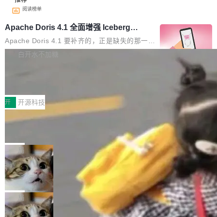
阅读榜单
Apache Doris 4.1 全面增强 Iceberg：
支持 UPDATE、MERGE INTO 与 Iceb
Apache Doris 4.1 要补齐的，正是缺失的那一
erg V3
半。在已有查询能力的基础上，Doris 进一步支
白开水不加糖
持了 UPDATE、DELETE、MERGE INTO 等数
Testin XAgent：CIO智能测试落地指南
据修改操作、完整的表结构管理与分区演进，以
及 rewrite_data_files、expire_snapshots 等日
7月30日，TiD2026质量竞争力大会在北京中关
常维护操作，并完整支持 Iceberg V3 格式。
村国家自主创新示范区会议中心开幕。本届大会
开
开源科技
由中关村智联软件服务业质量创新联盟主办，以
让非法状态不可表示：一篇关于 ADT
“智构可信·质创未来——AI原生时代的质量新范
的帖子在 Reddit 火了
式”为主题，直面AI从实验室走向规模化产业落地
有一种东西，一旦用过就回不去了。Alex Fedos
的核心质量命题。会上，《2026智能研发生产力
eev 管它叫"软件设计的基石"。 他说的东西不新
局
工具选型手册》发布，Testin云测的Testin XAge
鲜——代数数据类型（ADT），尤其是和类型
nt智能测试系统入选AI测试领域代表产品。对CI
Cloudflare 开源内部企业 AI 平台 Clou
（sum type）。但他说清楚了一件事：这不是类
dflare OS
O而言，这提示了一个转变：AI测试正在从效率
型系统的学术体操，是日常编码的思维方式。 文
Cloudflare 发布了一个开源项目 Cloudflare O
工具升级为企业的质量基础设施。 CIO面对的新
章从一个简单的例子切入。一个网站的深色主题
S。如果你只看官方博客，你会觉得这是又一
局
现实 过去两年，CIO们的焦虑清单上多了两项：
设置，如果用布尔值 + 可空字段来表示——bool
个"AI 知识库 + 聊天机器人"——每个大厂都在
一是如何让大模型和智能体应用安全地从PoC走