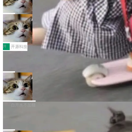
ean 表示是否可切换，nullable 的默认模式、浅
Deno 团队开源 Celld，可自托管的分
做，没什么新鲜的。 但 Kenton Varda 在 Twitte
向生产，二是如何让测试团队跟得上AI应用...
布式 Durable Objects
色方案、深色方案——会产生大量无意义的组
r 上把事情说清楚了： 今天我们发布了 Cloudfla
Ryan Dahl 领导的 Deno 团队推出了最新开源项
合。方案缺了、配置冲突了、全 null 了。要知道
re OS，一个带连接器的聊天机器人，跟其他所
目 Celld，一个能在自己机器上运行 Cloudflare
局
哪些组合有效，作者说，你得靠"文档、校验、或
有科技公司做的一样。只不过，实际上它不一
Workers 和 Durable Objects 的守护进程。 设
者部落知识"。 换个写法。Rust 的 enum，两个
样。这是 Sandstorm.io 的重制版，我十年前的
鲁大师7月新机性能/流畅/AI榜：vivo夺
计思路很直接：每个对象是一个独立的 SQLite
变体：Switchable...
性能、流畅双第一，三星Galaxy Z系列
那个创业公司。不同的是，这次它构建在 Cloudf
数据库，按名称寻址，复制到你自己的 S3 兼容
2026年7月的手机市场，由于存储等硬件成本暴
新折叠缺席
lare Workers 上——我花了九年时间搭建的平台
存储库里。节点之间只通过这个存储库协调——
增，手机厂商的日子也不好过啊，新机速度明显
开
开源科技
——并且深度集成了 AI。这基本上是我十年秘密
没有控制平面，没有共识协议。每个对象自带一
放缓，因此硝烟味淡了许多。新机参数规格除开
计划的顶峰。 十年前，Ken...
个小型数据库，应用天然按分片构建，单个数据
Zed 推出 DeltaDB，一个记录 commit
高价的三星折叠（三星Galaxy Z Fold8 Ultra / Z
之间所有操作的版本控制系统
库的竞争和爆炸半径问题在设计层面就被消除
Fold8 / Z Flip8）外，其余要么是中低端机器，
Zed 编辑器团队发布了新项目——DeltaDB，一
了。 闲置的 cell 会休眠到几乎不占资源。当 cel
例如iQOO Z11i、REDMI Note 17、REDMI No
个在 git commit 之间记录每一次编辑操作的版
局
l 迁移或唤醒时，新宿主从 S3 恢复 SQLite 数据
te 17 Pro、OPPO K15，要么是vivo X300 E这
本控制系统。目前处于 Early Access 阶段。 De
库继续执行。存储库是持久化的唯一真相...
样的次旗舰。 Galaxy Z Fold8 Ultra / Z Fold8 /
SpaceXAI 单季资本开支达 183 亿美元
ltaDB 的核心思路直接写在 landing page 最显
Z Flip8三款折叠屏新机均在7月22日发布，且全
眼的位置：「Software is made between com
根据风险投资人Tomer Tunguz 博客（VC 分
部搭载骁龙8 Elite Gen5 for Galaxy，它们本该
mits」——软件是在 commit 之间写出来的。git
析）披露的最新分析与第二季度业绩报告，Spac
白开水不加糖
是7月性...
只记录了你提交的最终状态，但真正的工作过程
eXAI在上个季度的总资本支出飙升至183.7亿美
Meta 发布终端编程 Agent“Muse Cod
——打字、删改、试错、agent 对话——都在 co
元。其中，绝大部分资金被直接用于 AI 领域，
e” 和 Muse Spark 1.2 模型
mmit 之间的空隙里丢失了。 DeltaDB 要做的就
金额高达158.3亿美元，这一单项投入已经逼近
Meta 今天发布了两款 AI 产品：Muse Code，
是把这段空隙补上。 回退到任何一次编辑：Delt