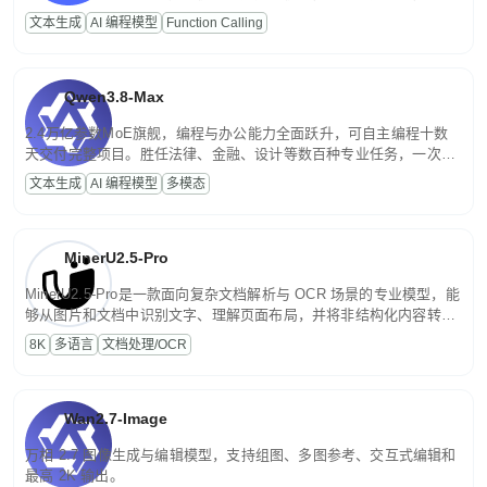
高并发、轻量化任务，适合日常对话、内容创作、基础 RAG、批量
文本生成
AI 编程模型
Function Calling
文案处理等普惠刚需场景。
Qwen3.8-Max
2.4万亿参数MoE旗舰，编程与办公能力全面跃升，可自主编程十数
天交付完整项目。胜任法律、金融、设计等数百种专业任务，一次对
话端到端交付生产级成果。原生视觉理解贯穿规划、执行与验证全流
文本生成
AI 编程模型
多模态
程，支持超长文档与长视频的深度语义解析。长程任务中自主规划与
闭环迭代，持续进化。
MinerU2.5-Pro
MinerU2.5-Pro是一款面向复杂文档解析与 OCR 场景的专业模型，能
够从图片和文档中识别文字、理解页面布局，并将非结构化内容转换
为便于存储、检索和二次处理的结构化结果。
8K
多语言
文档处理/OCR
Wan2.7-Image
万相 2.7 图像生成与编辑模型，支持组图、多图参考、交互式编辑和
最高 2K 输出。