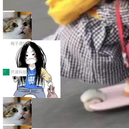
并实...
束，一个实验室的开始
级应用，企业在规模化落地过程中，对安全性、
AI算力网关（AI创新平台）成功入选！ 随着各行
Google 员工编号 20。MapReduce 作者之一。
可控性和代码质量提出了更高要求。 首先是数据
各业的Agent走向规模化建设，算力构成形态逐
Bigtable 作者之一。TensorFlow 的作者之一。
局
安全与合规要求。对于大多数普通研发场景，公
渐丰富，用户关注的重点也在发生变化：不只是
Gemini 的架构师。Google 首席科学家。 Jeff D
有云模型能够满足快速试用和效率提升的需求。
让AI用起来，还要进一步看清混合算力时代下，
🔥 SolonCode v2026.8.4 发布：界面
ean 在 Google 工作了 27 年后，宣布离职。 他
但对于金融、能源、医疗等对数据安全要求较...
字体可调、22 种语言、记忆搜索增强
Token花在哪里、算力是否被充分利用，以及持
不是一个人走。一同离开的还有 Sanjay Ghema
打开终端就能上岗的全中文编码智能体，这一轮
续增长的AI成本该如何优化。 深信服AI算力网关
wat（Google 员工编号 23，Jeff Dean 二十多
把「看得清、用母语、记得住」三件事一次补
梅子酒好吃
正是围绕这些实际问题，从Token治理和成本治
年的编程搭档，MapReduce 和 Bigtable 的共同
齐。 SolonCode 是什么 SolonCode 是杭州无
理两个方面，让用户的每一份算力都看得清、管
作者）、Quoc Le（Google 大脑核心成员，Se
让“代码语义理解”深度释放AI Coding
耳科技研发的企业级终端编码智能体——一位全
得住、用得稳、省得下、更安全！ 一、从现在开
价值潜能：华为云码道（CodeArts）
q2Seq 和 DocAI 的共同发明人）以及 Oriol Vin
中文驱动的数字员工，自主理解需求、规划步
一、代码仓深度理解技术的作用与价值 在软件工
始，Token使用一目...
代码仓技术解析
yals（Gemini 联合负责人，AlphaSta...
骤、编写代码。不挑模型、不挑平台，curl 一行
程实践中，代码仓是企业核心知识资产的主要载
开
开源科技
装完即用。 开源地址：Gitee · GitCode · GitHu
体。企业级代码仓库通常包含数十万乃至数百万
一条“删库”命令跑 17 小时，算法工程
b 安装 支持 Java 8+（8~26）、macOS / Linu
个文件，其规模远超单次模型调用可承载的上下
师删光 89TB 数据只为干私活
x / Windows / Harmony PC。 # macOS / Linu
文窗口。随着项目规模的持续扩张与代码历史的
最高人民检察院8月4日公布了一起案件：北京一
x / Harmony PC curl -fsSL https://solon.noea
不断累积，代码仓中的模块关系、接口契约、业
名90后算法工程师王某，为了给自己接的私活腾
局
r.org/solon...
务逻辑等关键信息往往分散于数十乃至数百个文
服务器空间，删光了公司AI游戏部门的全部核心
Cloudflare 分享推理优化实践：KV ca
件之中，形成高度复杂的知识关联网络。传统的
数据。 王某2024年1月入职东城区某科技公司AI
che 量化 + 权重压缩，吞吐量提升 4
代码检索手段（如关键词匹配、目录遍历）仅能
短剧部门，有互联网大厂背景。在公司内部架构
Kimi 和 GLM 是当前最强的大模型系列之一，但
1%，成本降 30%
在语法层面完成文本定位，难以触及代码的语义
调整期间，部门三次通知全员将数据从A集群迁
它们有一个共同的问题：太吃显存了。月之暗面
局