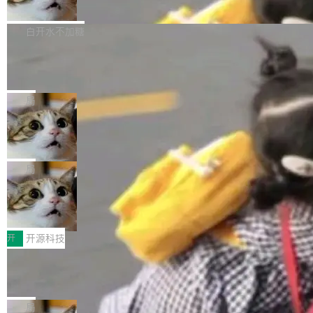
联 加...
经过人工复核，准确度令人满意。这一方法也为
他宣布了一个新消息：从 2026 年 8 月 1 日起，
Firefox 153.0.3 现已发布，具体更新内容如
社区爱好者提供了高效跟踪新版本的思路。
他可以全职维护 libexpat 了，最长 6 个月。发
下： New Smart Window 包含多项增强功能：
白开水不加糖
工资的是慕尼黑市政府。 libexpat 是一个 C99
<ul> <li>现在建议列表会显示更多结果，方便用
编写的流式 XML 解析器，MIT 许可证。和 libx
Cloudflare Computer 开源：你的 Age
户查找历史记录和切换到已打开的标签页。（<a
nt 需要一台电脑，而不是一个容器
ml2 一样，它是世界上使用最广泛的 XML 解析
href="https://bugzilla.mozilla.org/show_bug.c
Cloudflare 开源了名为 @cloudflare/computer
库之一。你的操作系统、浏览器、无数的基础设
gi?id=2019042">Bug&nbsp;2019042</a>）</l
的 npm 包。项目的核心论点是：容器不适合 Ag
局
施软件，很可能都在用它。而过去十年，维护它
i> <li>现在，助手可以直接使用 Exa 的网络搜索
ent 计算。真正适合的，是 Isolate。 Cloudflare
的人一直在用业余...
OpenAI 公开邮件和聊天记录回应苹果
结果回答问题，而无需将问题转交给搜索引擎。
工程师在这件事上没什么可谦虚的——他们用 W
诉讼，称“Apple is getting this wron
（<a href="https://bugzilla.mozilla.org/show_
orkers 跑了十年 Isolate。用 CEO Matthew Pri
上个月，苹果一纸诉状把 OpenAI 告上法庭，指
g”
bug.cgi?id=204...
nce 的话说：「我们一生都在用 Isolate 运行代
控其挖角苹果前员工并窃取商业秘密。苹果的诉
局
码，而 AI Agent 不需要容器，它们需要的是 Iso
状把 OpenAI 描述成一个系统性地从前东家挖
HUAWEI MatePad Edge上架WorkBu
late。」 容器为什么不合适 容器的问题在于启动
人、套取机密信息的对手。 OpenAI 没发律师
ddy鸿蒙PC版，说话就能干活的AI办公
和销毁都太重了。一个 Agent 要执行的任务可能
函，也没选择庭外沉默。它在官网贴了一篇博
全能AI工作台WorkBuddy鸿蒙PC版上架HUAWE
搭子
只需要几毫秒的 CPU 时间，但容器从冷启动到
文，标题只有六个字：Apple is getting this wro
I MatePad Edge应用市场，直接下载即可使
开
开源科技
就绪要花数秒。如果未来有十...
ng。 然后，它把邮件往来和 iMessage 聊天记
用，与鸿蒙电脑上的体验一致。值得一提的是，
录全贴了出来。 他发错人了 苹果外部律师 Gabr
FFmpeg 9.0 发布：代号“Lei”，以此纪
这是目前市面上唯一支持平板接入WorkBuddy P
念中国开发者雷霄骅
iel Gross 来自 Weil 律所，2 月 23 日下午 5:53
C版的产品，搭载“人机双写”重磅功能——你写
全球知名开源多媒体框架 FFmpeg 今天正式发
给 OpenAI 总法律顾问 Che Chang 发了封邮
你的，AI写AI的，同屏协作互不干扰。一句话让
布了 9.0 版本。这个版本除了带来新一代音视频
局