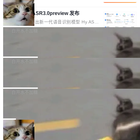
内涵与结构关联，导致开发者使用代码智能体在
移到B集群，王某都回复了"收到"。 他没有迁移
的 Kimi K 系列和智谱的 GLM 都是长上下文、M
理解大规模代码仓时面临显著"代码仓理解"瓶
数据。2024年9月3日下午4点，他使用此前登录
腾讯混元 Hy ASR3.0preview 发布
oE 架构的大模型，好用到让人上瘾，但 GPU 显
颈。 代码仓深度理解服务（以下简称" CodeBas
的账号密码进入A集群，输入了一条被程序员圈
存永远不够用。 Cloudflare 的 Workers AI 团队
腾讯混元正式推出新一代语音识别模型 Hy ASR
e深度理解服务"）是华为云码道（CodeA...
称为"删库跑路"的命令——最高管理员权限、无
一直在跑这些模型的推理。他们在官方博客上发
3.0preview。基于最新一代大语言模型 Hy3 的
白开水不加糖
需确认、强制递归删除。17个小时后，运维人员
了一篇技术文章，详细拆解了三种让大模型在 G
语言理解能力，以及融合了高精度语音识别与深
发现异常并中止进程时，89TB数据已经没了。
PU 上跑得更省、更快的技术手段——KV cache
Pale Moon 34.3.2 发布，苍月浏览器
度语义理解能力，实现了语音识别能力的全面升
删掉的是AI游戏部门的全部开发文件，包括公司
量化、模型权重压缩、以及共享 KV cache 的完
级。 根据介绍，Hy ASR3.0preview 目标在于：
Pale Moon 34.3.2 现已发布，这是一个安全更
自研的多个文生3D和...
整性保护。效果是：吞吐量提升 41%，每 token
让语音识别不再只是听清，而是真正听懂。通过
新和少量网页兼容性修复版本。 Changes/fixe
白开水不加糖
成本降低 30%，精度不变。 FP8 省的不仅是显
先理解你的语境和意图，再把准确的文字直接给
s： 实现了URL.Parse()便捷功能 对浏览器内部
存 KV cache 是推理时最吃显...
到你。从“逐字转写、单点优化”演进为“理解语
PostgreSQL 18/19 新特性深度解读
函数添加了多项边界检查，以避免潜在的越界访
境、兼容场景、一键直出”。 Hy ASR 3.0 previe
问、下溢和溢出。（DiD） 修复了加载和解析内
演讲者分享了一个有趣的实践：面对 PG 18 已
w 不要求标准普通话，方言识别覆盖粤语、吴语
容提供的字体时出现的几个问题 为避免音频加
发布的 Release Notes，他利用 AI 工具（如 Co
白开水不加糖
等 10 大方言片区和 20 余个二级小片区。在开
载、处理和播放过程中可能出现的一系列错误，
pilot）对数千条 commit 日志进行自动分析，先
源评测集中，Hy ASR 3.0 preview 在多语种的
对音频采样频率设定了下限 采样率低于 8kHz
慕尼黑市政府为全职开源项目维护者提
让模型总结出三十余条潜在特性，再逐条要求生
WER（...
供资助
（通常被认为是 "telephone"/"walkie-talkie" 音
成详细解释和代码校验，最终筛选出对用户体感
"在过去大约 10 年的大部分时间里，libexpat 的
质的最低采样率）的音频格式将被拒绝 修复了 C
最强的若干项。对于尚未正式发版的 PG 19，则
维护工作一直与我的日常工作、家务、社交生活
局
SS 圆角虚线样式中可能存在的问题 如果表单中
通过拉取过去一年内（从 PG 18 Beta1 时间点
和休闲娱乐竞争时间。" 这是 libexpat 维护者 S
的图像元素不在同一个子树中，则它们将不再关
至今）的所有 commit，同样交由 AI 分析提炼。
Firefox 153.0.3 发布
ebastian Pipping 写在博客里的话。8 月 4 日，