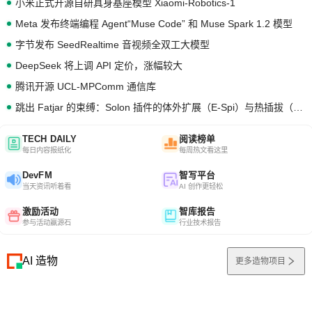
小米正式开源自研具身基座模型 Xiaomi-Robotics-1
Meta 发布终端编程 Agent“Muse Code” 和 Muse Spark 1.2 模型
字节发布 SeedRealtime 音视频全双工大模型
DeepSeek 将上调 API 定价，涨幅较大
腾讯开源 UCL-MPComm 通信库
跳出 Fatjar 的束缚：Solon 插件的体外扩展（E-Spi）与热插拔（H-Spi）
TECH DAILY
阅读榜单
每日内容报纸化
每周热文看这里
DevFM
智写平台
当天资讯听着看
AI 创作更轻松
激励活动
智库报告
参与活动赢源石
行业技术报告
AI 造物
更多造物项目