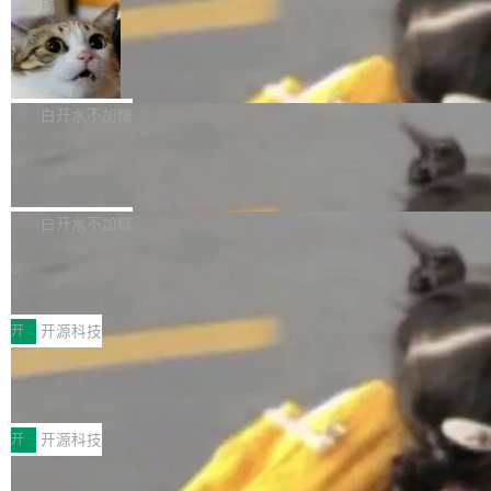
微软同期总资本开支的四成。 与亚马逊、Alpha
一个在终端里运行的编程 agent；Muse Spark
局
aDB 捕获 commit 之间的每一次操作，...
bet、微软以及 Meta 等传统科技巨头相比，Spa
1.2，驱动这个 agent 的新模型。一句话概括：
美团开源 LoHoSearch，用知识图谱校
ceXAI的资金消耗速度尤为引人瞩目。然而，支
你可以用 curl -fsSL https://dev.meta.ai/install.
准 AI 能力认知
撑庞大支出的资金来源却呈现出截然不同的面
sh | bash 安装一个能在大项目里自动规划、写
机器出题的前提，是让机器拥有全局视野。整个
貌。数据显示，微软和 Meta 主要依托充沛的经
代码、验证结果的 AI 终端工具。 据介绍，Muse
构建流程可以分为四个环节：建图 → 控制难度
白开水不加糖
营现金流来覆盖资本开支，其资本支出覆盖率分
Code 是 Meta 的编程 agent 产品。它和市场上
→ 质量把关 → 数据概览。
别达到155% 和106%;而SpaceXAI的经营现金
已有的终端编程 agent 在设计理念上有几个明显
腾讯开源 UCL-MPComm 通信库
流仅能覆盖资本开支的12...
的差异点。 异步后台 agent：Muse Code 有一
腾讯网平团队宣布开源了 UCL-MPComm 通信
个主 agent 循环，外加一组后台 agent。这些后
库，并将作为transport接入Mooncake TENT。
白开水不加糖
台 agent...
该通信库针对AI Memory池化场景的数据传输需
CoStrict入选工信部2025人工智能应用
求进行了深度优化，能够实现数据中心内大规模
典型案例
计算节点间多种内存类型的高性能通信。 UCL-
近日，工信部科技司公示《2025人工智能应用典
MPComm将作为一种传输引擎接入Mooncake T
型案例入选名单》，深信服“面向企业研发场景的
开
开源科技
ENT，实现零拷贝传输性能提升30%、非零拷贝
开源 AI 编程平台 CoStrict 应用”凭借卓越的技术
传输性能最高提升5倍。UCL-MPComm底层基
深信服AI算力网关入选工信部人工智能
创新与落地成效成功入选。 全链路私有化部署，
应用典型案例！
于自研UCL-Engine通信引擎，后续腾讯网平将
助力企业AI研发安全落地 当前，越来越多企业已
前不久，工业和信息化部正式发布《2025年人工
持续开源更多基于UCL-Engine的高性能通信组
经开始引入 AI Coding 工具，通过调用公有云模
智能应用典型案例名单》，集中展示人工智能在
开
开源科技
件。 腾讯网平团队在UCL-MPComm中实现了一
型或企业内部部署模型提升研发效率。但随着 AI
各领域的应用成果，覆盖技术底座、行业赋能、
个独立于业务线程的全局通信引擎（Engine），
Coding 从个人辅助工具逐步走向团队级、组织
Jeff Dean 离开 Google：一个时代的结
产品应用、支撑保障、专题等五大方向。深信服