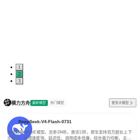
1
2
3
模力方舟
最新模型
热门模型
更多大模型
DeepSeek-V4-Flash-0731
高效轻量化MoE模型，总参284B，激活13B，原生支持百万超长上下
文能力。推理速度快、延迟低、调用成本低廉，综合能力均衡，主打