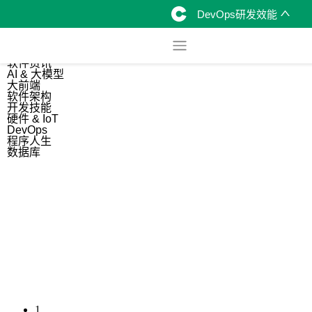
DevOps研发效能
综合
开源资讯
软件资讯
AI & 大模型
大前端
软件架构
开发技能
硬件 & IoT
DevOps
程序人生
数据库
1