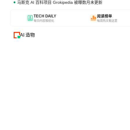
马斯克 AI 百科项目 Grokipedia 被曝数月未更新
TECH DAILY
阅读榜单
每日内容报纸化
每周热文看这里
AI 造物