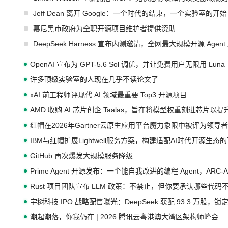
Jeff Dean 离开 Google：一个时代的结束，一个实验室的开始
慕尼黑市政府为全职开源项目维护者提供资助
DeepSeek Harness 宣布内测邀请，全网最大规模开源 Age
OpenAI 宣布为 GPT-5.6 Sol 调优，并让免费用户无限用 Luna
许多顶级实验室的人现在几乎不读论文了
xAI 前工程师评现代 AI 领域最重要 Top3 开源项目
AMD 收购 AI 芯片创企 Taalas，旨在将模型权重刻进芯片以
红帽在2026年Gartner云原生应用平台魔力象限中被评为领导者
IBM与红帽扩展Lightwell服务方案，构建适配AI时代开源生
GitHub 再次爆发大规模服务降级
Prime Agent 开源发布：一个能自我改进的编程 Agent，ARC-
Rust 项目团队宣布 LLM 政策：不禁止，但你要承认哪些代码
宇树科技 IPO 战略配售曝光：DeepSeek 获配 93.3 万股，锁定
潮起潮落，你我仍在 | 2026 腾讯云粤港澳大湾区架构师峰会