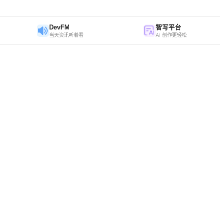
DevFM
智写平台
当天资讯听着看
AI 创作更轻松