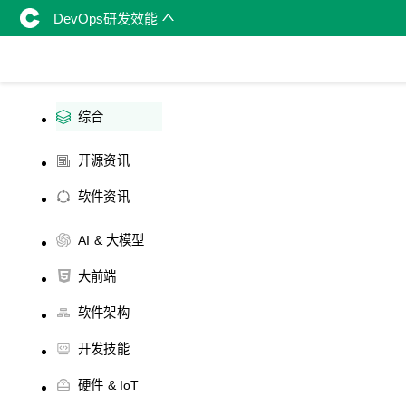
DevOps研发效能
综合
开源资讯
软件资讯
AI & 大模型
大前端
软件架构
开发技能
硬件 & IoT