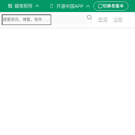
媒体矩阵
开源中国APP
切换老版本
登录
注册