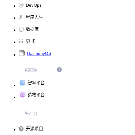
DevOps
程序人生
数据库
更 多
HarmonyOS
实验室
智写平台
造物平台
生产力
开源项目