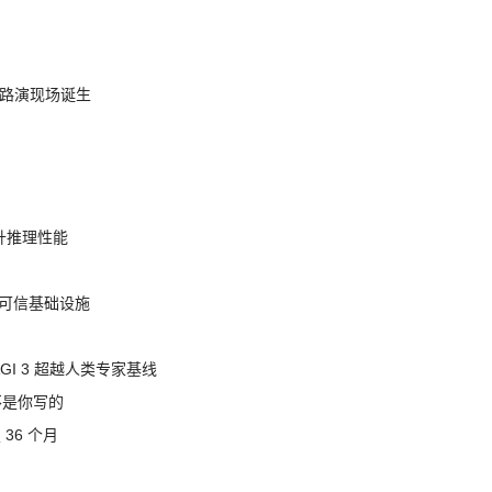
nt 路演现场诞生
提升推理性能
态的可信基础设施
AGI 3 超越人类专家基线
不是你写的
 36 个月