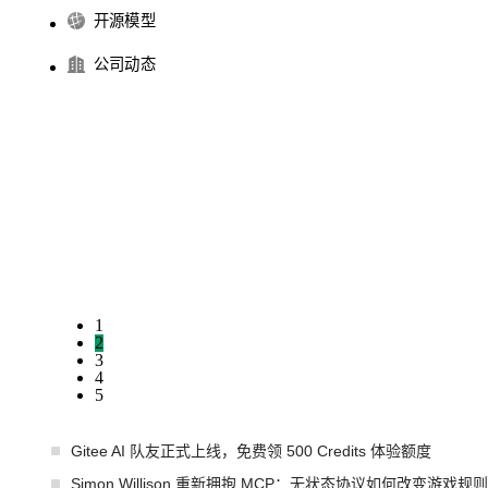
开源模型
公司动态
1
2
3
4
5
Gitee AI 队友正式上线，免费领 500 Credits 体验额度
Simon Willison 重新拥抱 MCP：无状态协议如何改变游戏规则