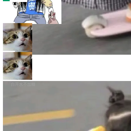
装完即用。 开源地址：Gitee · GitCode · GitHu
体。企业级代码仓库通常包含数十万乃至数百万
b 安装 支持 Java 8+（8~26）、macOS / Linu
一条“删库”命令跑 17 小时，算法工程
个文件，其规模远超单次模型调用可承载的上下
师删光 89TB 数据只为干私活
x / Windows / Harmony PC。 # macOS / Linu
文窗口。随着项目规模的持续扩张与代码历史的
最高人民检察院8月4日公布了一起案件：北京一
x / Harmony PC curl -fsSL https://solon.noea
不断累积，代码仓中的模块关系、接口契约、业
名90后算法工程师王某，为了给自己接的私活腾
局
r.org/solon...
务逻辑等关键信息往往分散于数十乃至数百个文
服务器空间，删光了公司AI游戏部门的全部核心
件之中，形成高度复杂的知识关联网络。传统的
Cloudflare 分享推理优化实践：KV ca
数据。 王某2024年1月入职东城区某科技公司AI
che 量化 + 权重压缩，吞吐量提升 4
代码检索手段（如关键词匹配、目录遍历）仅能
短剧部门，有互联网大厂背景。在公司内部架构
Kimi 和 GLM 是当前最强的大模型系列之一，但
1%，成本降 30%
在语法层面完成文本定位，难以触及代码的语义
调整期间，部门三次通知全员将数据从A集群迁
它们有一个共同的问题：太吃显存了。月之暗面
局
内涵与结构关联，导致开发者使用代码智能体在
移到B集群，王某都回复了"收到"。 他没有迁移
的 Kimi K 系列和智谱的 GLM 都是长上下文、M
理解大规模代码仓时面临显著"代码仓理解"瓶
数据。2024年9月3日下午4点，他使用此前登录
腾讯混元 Hy ASR3.0preview 发布
oE 架构的大模型，好用到让人上瘾，但 GPU 显
颈。 代码仓深度理解服务（以下简称" CodeBas
的账号密码进入A集群，输入了一条被程序员圈
存永远不够用。 Cloudflare 的 Workers AI 团队
腾讯混元正式推出新一代语音识别模型 Hy ASR
e深度理解服务"）是华为云码道（CodeA...
称为"删库跑路"的命令——最高管理员权限、无
一直在跑这些模型的推理。他们在官方博客上发
3.0preview。基于最新一代大语言模型 Hy3 的
白开水不加糖
需确认、强制递归删除。17个小时后，运维人员
了一篇技术文章，详细拆解了三种让大模型在 G
语言理解能力，以及融合了高精度语音识别与深
发现异常并中止进程时，89TB数据已经没了。
PU 上跑得更省、更快的技术手段——KV cache
度语义理解能力，实现了语音识别能力的全面升
删掉的是AI游戏部门的全部开发文件，包括公司
量化、模型权重压缩、以及共享 KV cache 的完
级。 根据介绍，Hy ASR3.0preview 目标在于：
自研的多个文生3D和...
整性保护。效果是：吞吐量提升 41%，每 token
让语音识别不再只是听清，而是真正听懂。通过
成本降低 30%，精度不变。 FP8 省的不仅是显
先理解你的语境和意图，再把准确的文字直接给
存 KV cache 是推理时最吃显...
到你。从“逐字转写、单点优化”演进为“理解语