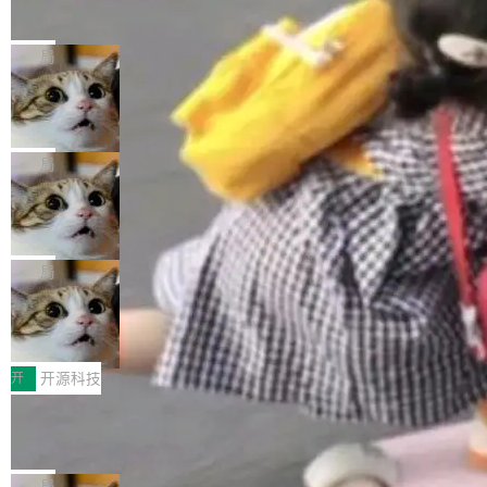
的帖子在 Reddit 火了
式”为主题，直面AI从实验室走向规模化产业落地
有一种东西，一旦用过就回不去了。Alex Fedos
的核心质量命题。会上，《2026智能研发生产力
eev 管它叫"软件设计的基石"。 他说的东西不新
局
工具选型手册》发布，Testin云测的Testin XAge
鲜——代数数据类型（ADT），尤其是和类型
nt智能测试系统入选AI测试领域代表产品。对CI
Cloudflare 开源内部企业 AI 平台 Clou
（sum type）。但他说清楚了一件事：这不是类
dflare OS
O而言，这提示了一个转变：AI测试正在从效率
型系统的学术体操，是日常编码的思维方式。 文
Cloudflare 发布了一个开源项目 Cloudflare O
工具升级为企业的质量基础设施。 CIO面对的新
章从一个简单的例子切入。一个网站的深色主题
S。如果你只看官方博客，你会觉得这是又一
局
现实 过去两年，CIO们的焦虑清单上多了两项：
设置，如果用布尔值 + 可空字段来表示——bool
个"AI 知识库 + 聊天机器人"——每个大厂都在
一是如何让大模型和智能体应用安全地从PoC走
ean 表示是否可切换，nullable 的默认模式、浅
Deno 团队开源 Celld，可自托管的分
做，没什么新鲜的。 但 Kenton Varda 在 Twitte
向生产，二是如何让测试团队跟得上AI应用...
布式 Durable Objects
色方案、深色方案——会产生大量无意义的组
r 上把事情说清楚了： 今天我们发布了 Cloudfla
Ryan Dahl 领导的 Deno 团队推出了最新开源项
合。方案缺了、配置冲突了、全 null 了。要知道
re OS，一个带连接器的聊天机器人，跟其他所
目 Celld，一个能在自己机器上运行 Cloudflare
局
哪些组合有效，作者说，你得靠"文档、校验、或
有科技公司做的一样。只不过，实际上它不一
Workers 和 Durable Objects 的守护进程。 设
者部落知识"。 换个写法。Rust 的 enum，两个
鲁大师7月新机性能/流畅/AI榜：vivo夺
样。这是 Sandstorm.io 的重制版，我十年前的
计思路很直接：每个对象是一个独立的 SQLite
变体：Switchable...
性能、流畅双第一，三星Galaxy Z系列
那个创业公司。不同的是，这次它构建在 Cloudf
数据库，按名称寻址，复制到你自己的 S3 兼容
2026年7月的手机市场，由于存储等硬件成本暴
新折叠缺席
lare Workers 上——我花了九年时间搭建的平台
存储库里。节点之间只通过这个存储库协调——
增，手机厂商的日子也不好过啊，新机速度明显
开
开源科技
——并且深度集成了 AI。这基本上是我十年秘密
没有控制平面，没有共识协议。每个对象自带一
放缓，因此硝烟味淡了许多。新机参数规格除开
计划的顶峰。 十年前，Ken...
Zed 推出 DeltaDB，一个记录 commit
个小型数据库，应用天然按分片构建，单个数据
高价的三星折叠（三星Galaxy Z Fold8 Ultra / Z
之间所有操作的版本控制系统
库的竞争和爆炸半径问题在设计层面就被消除
Fold8 / Z Flip8）外，其余要么是中低端机器，
Zed 编辑器团队发布了新项目——DeltaDB，一
了。 闲置的 cell 会休眠到几乎不占资源。当 cel
例如iQOO Z11i、REDMI Note 17、REDMI No
个在 git commit 之间记录每一次编辑操作的版
局