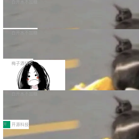
一个回归问题，该问题导致拉取镜像时会拒绝包
e 孵化器项目管理委员会（IPMC）投票中获得
白开水不加糖
pSeek作为与宇树科技具备战略合作关系的企
含绝对 hardlink 目标的镜像（此类镜像由某些镜
全票通过，随后获 Apache 软件基金会董事会批
业，获配股份数量占本次发行数量的2.31%。 除
马斯克 AI 百科项目 Grokipedia 被曝数
像构建工具生成）。moby/moby#53305 修复了
准。今天，Apache 软件基金会正式宣布 Apach
DeepSeek外，腾讯旗下上海启善投资有限公司
月未更新
Docker Engine 29.7.0 中引入的一个回归问
e Fluss 孵化毕业，成为 Apache 顶级项目（TL
埃隆·马斯克推出的AI百科项目 Grokipedia 被曝
获配9...
题，该问题可能导致在旧版 Linux 内核...
P）！这一里程碑不仅标志着 Fluss 迈入新的发
长期停止内容更新，未能实现其作为“AI版维基百
白开水不加糖
展阶段，也将进一步推动流式存储、实时湖仓与
科”替代品的目标。 据 Lawfare 最新调查，自今
AI 数据基础加速融合，为实时数据基础设施的发
Solon I18n：三种解析器，零样板代码
年4月以来，Grokipedia 页面更新功能基本停
展开启新的篇章。
滞，过去三个月内没有任何条目完成更新，用户
如果你在 Spring Boot 里做过国际化，流程大概
提交的编辑请求也长期处于待处理状态。 Groki
是这样的：配 MessageSource 的 Bean、写 R
梅子酒好吃
pedia 于去年底上线，定位为由人工智能生成内
eloadableResourceBundleMessageSource、
容的百科平台，被马斯克视为传统众包百科网站
Apache Doris 4.1 全面增强 Iceberg：
声明 LocaleResolver、注册 LocaleChangeInt
支持 UPDATE、MERGE INTO 与 Iceb
维基百科的替代方案。Lawfare 调查发现，无论
erceptor…五六步之后才能看到第一行翻译文
Apache Doris 4.1 要补齐的，正是缺失的那一
erg V3
热门页面还是低关注度页面，均未出现近期更
本。 Solon 换了个方式。整个 i18n 模块围绕三
半。在已有查询能力的基础上，Doris 进一步支
白开水不加糖
新，相关问题并非局限于特定领域，而是在不同
个解析器、一个注解、一个工具类展开——没有
持了 UPDATE、DELETE、MERGE INTO 等数
主题和访问量页面中普遍存在。 调查人员最初认
XML、没有拦截器注册、没有样板配置。 资源
Testin XAgent：CIO智能测试落地指南
据修改操作、完整的表结构管理与分区演进，以
为，Grokipedia可能只是限...
文件的约定 把文件放到 resources/i18n/ 下： r
及 rewrite_data_files、expire_snapshots 等日
7月30日，TiD2026质量竞争力大会在北京中关
esources/i18n/messages.properties ...
常维护操作，并完整支持 Iceberg V3 格式。
村国家自主创新示范区会议中心开幕。本届大会
开
开源科技
由中关村智联软件服务业质量创新联盟主办，以
让非法状态不可表示：一篇关于 ADT
“智构可信·质创未来——AI原生时代的质量新范