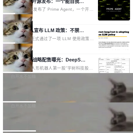
（OHDD：OpenHarmony Hardware Develope
Prime Agent 开源发布：一个能自我改
障无法工作。Pages、Copilot code review、C
进的编程 Agent，ARC-AGI 3 超越人类
r Day）将在杭州启航。活动面向智能硬件产业
opilot coding agent 全部受影响。从检测到完全
Prime Intellect 发布了 Prime Agent，一个开源
专家基线
链企业和开发者，邀请行业专家与资深技术顾
恢复，大约 12 小时。 这是 2026 年 8 月的第六
的编程 Agent Harness，核心设计围绕两个抽
局
问，围绕开源鸿蒙技术能力、设备适配、芯片适
起事故，其中四起与 AI/Copilot 服务相关。 Git
象：Recursive Language Model（RLM）和 C
配、功耗与稳定性调优、兼容性测评及统一互联
Hub 员工 kdaigle 在 HN 讨论中贴出了一组数
Rust 项目团队宣布 LLM 政策：不禁
ontinual Harness。在 ARC-AGI 3 基准测试
等内容展开系统讲解和实战交流，帮助企业进一
止，但你要承认哪些代码不是你写的
据：2025 年全年 10 亿次 commit。现在，每周
上，Prime Agent + Opus 5 的组合达到了 95.
Rust 语言项目正式通过了一项 LLM 使用政策，
步了解开源鸿蒙在智能...
2.75 亿次，全年预计 140 亿次。GitHub...
5% RHAE Best@1，超过了 ARC 报告的人类专
覆盖 rust-lang/rust 单一仓库的代码贡献。这不
局
家基线 95.4%。 不是又一个 coding agent 包装
是项目级别的官方立场，目前由五个团队采纳，
器 Prime Agent 的架构和市面上大多数 coding
宇树科技 IPO 战略配售曝光：DeepSe
但它可能是主流开源项目中关于 AI 辅助贡献最
ek 获配 93.3 万股，锁定 36 个月
agent 有本质区别。大多数 agent harness 的设
细致的一份规则。 政策的核心只有一句话：LLM
8月6日晚间，“人形机器人第一股”宇树科技股份
计是基于早期模型的能力—...
可以用来分析、提炼、审阅、建议，但不能用来
有限公司披露IPO发行价格及战略配售结果，杭
白开水不加糖
创作。 具体来说，LLM 生成的代码可以提交，
州深度求索人工智能基础技术研究有限公司（De
但必须满足五个条件：预先安排、非关键、高质
Docker 29.7.2 发布
epSeek）获配93.3399万股，按150.8元/股发行
量、充分测试、充分审查，并且必须披露。LLM
价格计算，认购金额约1.41亿元，股份锁定期为
Docker 29.7.2 现已发布，具体更新内容如下：
不得生成涉及安全性的关键变更，除非作者本身
36个月。 公告显示，本次宇树科技战略配售对
Bug fixes and enhancements 修复多次传递同
白开水不加糖
就是领域专家。即使如此，政策也"强烈不建
象主要包括长期投资机构、与公司业务具有战略
一环境变量时，docker service create和docker
议"这么做。 对于不披露的情况，审核者可以直
Apache Fluss 毕业成为顶级项目
合作关系或长期合作愿景的大型企业、科创板保
service update会发生 panic 的问题。docker/cl
接关闭 PR，无需解释。 政策作者 Jynn Ne...
荐人跟投子公司，以及公司高级管理人员和核心
i#7145 修复了 Docker Engine 29.7.0 中引入的
今年 7 月，Apache Fluss 的毕业提案在 Apach
员工参与设立的专项资产管理计划。其中，Dee