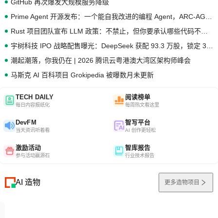
GitHub 再次爆发大规模服务降级
Prime Agent 开源发布：一个能自我改进的编程 Agent，ARC-AGI 3 超越人类专家基线
Rust 项目团队宣布 LLM 政策：不禁止，但你要承认哪些代码不是你写的
宇树科技 IPO 战略配售曝光：DeepSeek 获配 93.3 万股，锁定 36 个月
潮起潮落，你我仍在 | 2026 腾讯云粤港澳大湾区架构师峰会
马斯克 AI 百科项目 Grokipedia 被曝数月未更新
TECH DAILY
阅读榜单
每日内容报纸化
每周热文看这里
DevFM
智写平台
当天资讯听着看
AI 创作更轻松
激励活动
智库报告
参与活动赢源石
行业技术报告
AI 造物
更多造物项目