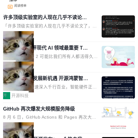
阅读榜单
许多顶级实验室的人现在几乎不读论文
了
「许多顶级实验室的人现在几乎不读论文了，而
且他们认为 ICLR/ICML/NeurIPS 充斥着大量过
局
度宣传和欺诈。」 OpenAI 研究员 Keller Jorda
xAI 前工程师评现代 AI 领域最重要 Top
n 这条推文引发了广泛讨论。他不是在说风凉
3 开源项目
话，他是说出了一个圈内人尽皆知但很少公开捅
Flash Attention 2 可能比我们所有人都活得久。
破的事实。 Jordan 随后补充了一句软化声明：
这句话不是来自某个技术博客，而是出自 Hieu
局
「我不认为这些会议上大部分论文都在过度宣传
Pham 的一条推文。Hieu Pham 是谁？他是 xAI
或造假。问题是，作为读者，如果你筛选出那些
共商智能硬件发展新机遇 开源鸿蒙智能
的早期工程师之一，在 Grok 训练基础设施团队
硬件开发者日杭州站即将举行
看起来最令人兴奋的论文，那它们大部分都是过
工作过。近日他在 X 上发了一条帖子，列出了他
随着万物智联加速深入千行百业，智能硬件正从
度宣传的。」 这才是真正的痛点。不是所有论文
认为现代 AI 领域最重要的三个开源项目。 第一
单点设备迈向智能化、网联化、协同化发展。作
开
开源科技
都有问题，是最吸引眼球的那批论文最有问题。
个名字毫无悬念：Flash Attention 2。 Hieu 的
为面向全场景、跨终端的分布式操作系统，开源
他引用的帖子来自 Mathew Shen，一位 ICLR 2
理由很具体。FA 系列不需要解释，但 FA2 是他
GitHub 再次爆发大规模服务降级
鸿蒙通过统一技术底座和分布式能力，为不同类
026 的读者：「看了篇 ...
认为最重要的一个——复杂度恰到好处，刚好能
型智能设备的开发、连接与互联提供关键支撑，
8 月 6 日，GitHub Actions 和 Pages 再次大规
驱动你去学 CuTe，但还没被那些"邪恶的" Hopp
也为产业链企业探索产品创新与商业增长打开新
模服务降级，Actions 完全不可用超过 5 小时，
局
er++ 优化所淹没，足够容易修改和适配。 更关
的空间。 8月14日，开源鸿蒙智能硬件开发者日
webhook 停发，连自托管 runner 也因调度层故
键的是 FA2 的持久性...