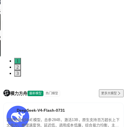
5
0
1
2
3
模力方舟
最新模型
热门模型
更多大模型
DeepSeek-V4-Flash-0731
高效轻量化MoE模型，总参284B，激活13B，原生支持百万超长上下
文能力。推理速度快、延迟低、调用成本低廉，综合能力均衡，主打