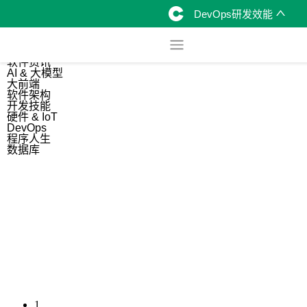
DevOps研发效能
综合
开源资讯
软件资讯
AI & 大模型
大前端
软件架构
开发技能
硬件 & IoT
DevOps
程序人生
数据库
1