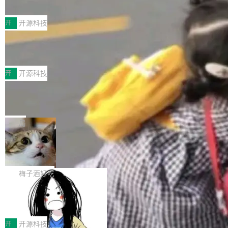
典型案例
计算节点间多种内存类型的高性能通信。 UCL-
近日，工信部科技司公示《2025人工智能应用典
MPComm将作为一种传输引擎接入Mooncake T
型案例入选名单》，深信服“面向企业研发场景的
开
开源科技
ENT，实现零拷贝传输性能提升30%、非零拷贝
开源 AI 编程平台 CoStrict 应用”凭借卓越的技术
传输性能最高提升5倍。UCL-MPComm底层基
深信服AI算力网关入选工信部人工智能
创新与落地成效成功入选。 全链路私有化部署，
应用典型案例！
于自研UCL-Engine通信引擎，后续腾讯网平将
助力企业AI研发安全落地 当前，越来越多企业已
前不久，工业和信息化部正式发布《2025年人工
持续开源更多基于UCL-Engine的高性能通信组
经开始引入 AI Coding 工具，通过调用公有云模
智能应用典型案例名单》，集中展示人工智能在
开
开源科技
件。 腾讯网平团队在UCL-MPComm中实现了一
型或企业内部部署模型提升研发效率。但随着 AI
各领域的应用成果，覆盖技术底座、行业赋能、
个独立于业务线程的全局通信引擎（Engine），
Jeff Dean 离开 Google：一个时代的结
Coding 从个人辅助工具逐步走向团队级、组织
产品应用、支撑保障、专题等五大方向。深信服
并实...
束，一个实验室的开始
级应用，企业在规模化落地过程中，对安全性、
AI算力网关（AI创新平台）成功入选！ 随着各行
Google 员工编号 20。MapReduce 作者之一。
可控性和代码质量提出了更高要求。 首先是数据
各业的Agent走向规模化建设，算力构成形态逐
Bigtable 作者之一。TensorFlow 的作者之一。
局
安全与合规要求。对于大多数普通研发场景，公
渐丰富，用户关注的重点也在发生变化：不只是
Gemini 的架构师。Google 首席科学家。 Jeff D
有云模型能够满足快速试用和效率提升的需求。
🔥 SolonCode v2026.8.4 发布：界面
让AI用起来，还要进一步看清混合算力时代下，
ean 在 Google 工作了 27 年后，宣布离职。 他
但对于金融、能源、医疗等对数据安全要求较...
字体可调、22 种语言、记忆搜索增强
Token花在哪里、算力是否被充分利用，以及持
不是一个人走。一同离开的还有 Sanjay Ghema
打开终端就能上岗的全中文编码智能体，这一轮
续增长的AI成本该如何优化。 深信服AI算力网关
wat（Google 员工编号 23，Jeff Dean 二十多
把「看得清、用母语、记得住」三件事一次补
梅子酒好吃
正是围绕这些实际问题，从Token治理和成本治
年的编程搭档，MapReduce 和 Bigtable 的共同
齐。 SolonCode 是什么 SolonCode 是杭州无
理两个方面，让用户的每一份算力都看得清、管
作者）、Quoc Le（Google 大脑核心成员，Se
让“代码语义理解”深度释放AI Coding
耳科技研发的企业级终端编码智能体——一位全
得住、用得稳、省得下、更安全！ 一、从现在开
价值潜能：华为云码道（CodeArts）
q2Seq 和 DocAI 的共同发明人）以及 Oriol Vin
中文驱动的数字员工，自主理解需求、规划步
一、代码仓深度理解技术的作用与价值 在软件工
始，Token使用一目...
代码仓技术解析
yals（Gemini 联合负责人，AlphaSta...
骤、编写代码。不挑模型、不挑平台，curl 一行
程实践中，代码仓是企业核心知识资产的主要载
开
开源科技