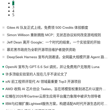
2
3
4
5
Gitee AI 队友正式上线，免费领 500 Credits 体验额度
Simon Willison 重新拥抱 MCP：无状态协议如何改变游戏规则
Jeff Dean 离开 Google：一个时代的结束，一个实验室的开始
慕尼黑市政府为全职开源项目维护者提供资助
DeepSeek Harness 宣布内测邀请，全网最大规模开源 Agent 路演现场诞生
OpenAI 宣布为 GPT-5.6 Sol 调优，并让免费用户无限用 Luna
许多顶级实验室的人现在几乎不读论文了
xAI 前工程师评现代 AI 领域最重要 Top3 开源项目
AMD 收购 AI 芯片创企 Taalas，旨在将模型权重刻进芯片以提升推理性能
红帽在2026年Gartner云原生应用平台魔力象限中被评为领导者
IBM与红帽扩展Lightwell服务方案，构建适配AI时代开源生态的可信基础设施