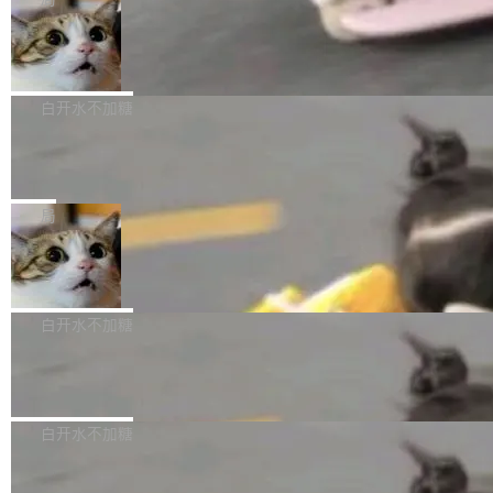
l 迁移或唤醒时，新宿主从 S3 恢复 SQLite 数据
te 17 Pro、OPPO K15，要么是vivo X300 E这
本控制系统。目前处于 Early Access 阶段。 De
库继续执行。存储库是持久化的唯一真相...
样的次旗舰。 Galaxy Z Fold8 Ultra / Z Fold8 /
SpaceXAI 单季资本开支达 183 亿美元
ltaDB 的核心思路直接写在 landing page 最显
Z Flip8三款折叠屏新机均在7月22日发布，且全
眼的位置：「Software is made between com
根据风险投资人Tomer Tunguz 博客（VC 分
部搭载骁龙8 Elite Gen5 for Galaxy，它们本该
mits」——软件是在 commit 之间写出来的。git
析）披露的最新分析与第二季度业绩报告，Spac
白开水不加糖
是7月性...
只记录了你提交的最终状态，但真正的工作过程
eXAI在上个季度的总资本支出飙升至183.7亿美
——打字、删改、试错、agent 对话——都在 co
Meta 发布终端编程 Agent“Muse Cod
元。其中，绝大部分资金被直接用于 AI 领域，
e” 和 Muse Spark 1.2 模型
mmit 之间的空隙里丢失了。 DeltaDB 要做的就
金额高达158.3亿美元，这一单项投入已经逼近
Meta 今天发布了两款 AI 产品：Muse Code，
是把这段空隙补上。 回退到任何一次编辑：Delt
微软同期总资本开支的四成。 与亚马逊、Alpha
一个在终端里运行的编程 agent；Muse Spark
局
aDB 捕获 commit 之间的每一次操作，...
bet、微软以及 Meta 等传统科技巨头相比，Spa
1.2，驱动这个 agent 的新模型。一句话概括：
ceXAI的资金消耗速度尤为引人瞩目。然而，支
美团开源 LoHoSearch，用知识图谱校
你可以用 curl -fsSL https://dev.meta.ai/install.
准 AI 能力认知
撑庞大支出的资金来源却呈现出截然不同的面
sh | bash 安装一个能在大项目里自动规划、写
机器出题的前提，是让机器拥有全局视野。整个
貌。数据显示，微软和 Meta 主要依托充沛的经
代码、验证结果的 AI 终端工具。 据介绍，Muse
构建流程可以分为四个环节：建图 → 控制难度
白开水不加糖
营现金流来覆盖资本开支，其资本支出覆盖率分
Code 是 Meta 的编程 agent 产品。它和市场上
→ 质量把关 → 数据概览。
别达到155% 和106%;而SpaceXAI的经营现金
已有的终端编程 agent 在设计理念上有几个明显
腾讯开源 UCL-MPComm 通信库
流仅能覆盖资本开支的12...
的差异点。 异步后台 agent：Muse Code 有一
腾讯网平团队宣布开源了 UCL-MPComm 通信
个主 agent 循环，外加一组后台 agent。这些后
库，并将作为transport接入Mooncake TENT。
白开水不加糖
台 agent...
该通信库针对AI Memory池化场景的数据传输需
CoStrict入选工信部2025人工智能应用
求进行了深度优化，能够实现数据中心内大规模