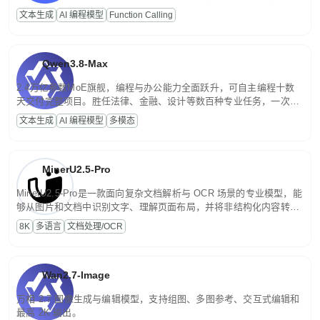
高并发、轻量化任务，适合日常对话、内容创作、基础 RAG、批量
文本生成
AI 编程模型
Function Calling
文案处理等普惠刚需场景。
Qwen3.8-Max
2.4万亿参数MoE旗舰，编程与办公能力全面跃升，可自主编程十数
天交付完整项目。胜任法律、金融、设计等数百种专业任务，一次对
话端到端交付生产级成果。原生视觉理解贯穿规划、执行与验证全流
文本生成
AI 编程模型
多模态
程，支持超长文档与长视频的深度语义解析。长程任务中自主规划与
闭环迭代，持续进化。
MinerU2.5-Pro
MinerU2.5-Pro是一款面向复杂文档解析与 OCR 场景的专业模型，能
够从图片和文档中识别文字、理解页面布局，并将非结构化内容转换
为便于存储、检索和二次处理的结构化结果。
8K
多语言
文档处理/OCR
Wan2.7-Image
万相 2.7 图像生成与编辑模型，支持组图、多图参考、交互式编辑和
最高 2K 输出。