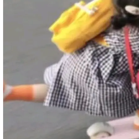
境、兼容场景、一键直出”。 Hy ASR 3.0 previe
w 不要求标准普通话，方言识别覆盖粤语、吴语
©OSCHINA(OSChina.NET)
京ICP备2025119063号
等 10 大方言片区和 20 余个二级小片区。在开
源评测集中，Hy ASR 3.0 preview 在多语种的
WER（...