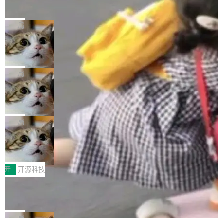
的帖子在 Reddit 火了
式”为主题，直面AI从实验室走向规模化产业落地
有一种东西，一旦用过就回不去了。Alex Fedos
的核心质量命题。会上，《2026智能研发生产力
eev 管它叫"软件设计的基石"。 他说的东西不新
局
工具选型手册》发布，Testin云测的Testin XAge
鲜——代数数据类型（ADT），尤其是和类型
nt智能测试系统入选AI测试领域代表产品。对CI
Cloudflare 开源内部企业 AI 平台 Clou
（sum type）。但他说清楚了一件事：这不是类
dflare OS
O而言，这提示了一个转变：AI测试正在从效率
型系统的学术体操，是日常编码的思维方式。 文
Cloudflare 发布了一个开源项目 Cloudflare O
工具升级为企业的质量基础设施。 CIO面对的新
章从一个简单的例子切入。一个网站的深色主题
S。如果你只看官方博客，你会觉得这是又一
局
现实 过去两年，CIO们的焦虑清单上多了两项：
设置，如果用布尔值 + 可空字段来表示——bool
个"AI 知识库 + 聊天机器人"——每个大厂都在
一是如何让大模型和智能体应用安全地从PoC走
ean 表示是否可切换，nullable 的默认模式、浅
Deno 团队开源 Celld，可自托管的分
做，没什么新鲜的。 但 Kenton Varda 在 Twitte
向生产，二是如何让测试团队跟得上AI应用...
布式 Durable Objects
色方案、深色方案——会产生大量无意义的组
r 上把事情说清楚了： 今天我们发布了 Cloudfla
Ryan Dahl 领导的 Deno 团队推出了最新开源项
合。方案缺了、配置冲突了、全 null 了。要知道
re OS，一个带连接器的聊天机器人，跟其他所
目 Celld，一个能在自己机器上运行 Cloudflare
局
哪些组合有效，作者说，你得靠"文档、校验、或
有科技公司做的一样。只不过，实际上它不一
Workers 和 Durable Objects 的守护进程。 设
者部落知识"。 换个写法。Rust 的 enum，两个
鲁大师7月新机性能/流畅/AI榜：vivo夺
样。这是 Sandstorm.io 的重制版，我十年前的
计思路很直接：每个对象是一个独立的 SQLite
变体：Switchable...
性能、流畅双第一，三星Galaxy Z系列
那个创业公司。不同的是，这次它构建在 Cloudf
数据库，按名称寻址，复制到你自己的 S3 兼容
2026年7月的手机市场，由于存储等硬件成本暴
新折叠缺席
lare Workers 上——我花了九年时间搭建的平台
存储库里。节点之间只通过这个存储库协调——
增，手机厂商的日子也不好过啊，新机速度明显
开
开源科技
——并且深度集成了 AI。这基本上是我十年秘密
没有控制平面，没有共识协议。每个对象自带一
放缓，因此硝烟味淡了许多。新机参数规格除开
计划的顶峰。 十年前，Ken...
Zed 推出 DeltaDB，一个记录 commit
个小型数据库，应用天然按分片构建，单个数据
高价的三星折叠（三星Galaxy Z Fold8 Ultra / Z
之间所有操作的版本控制系统
库的竞争和爆炸半径问题在设计层面就被消除
Fold8 / Z Flip8）外，其余要么是中低端机器，
Zed 编辑器团队发布了新项目——DeltaDB，一
了。 闲置的 cell 会休眠到几乎不占资源。当 cel
例如iQOO Z11i、REDMI Note 17、REDMI No
个在 git commit 之间记录每一次编辑操作的版
局