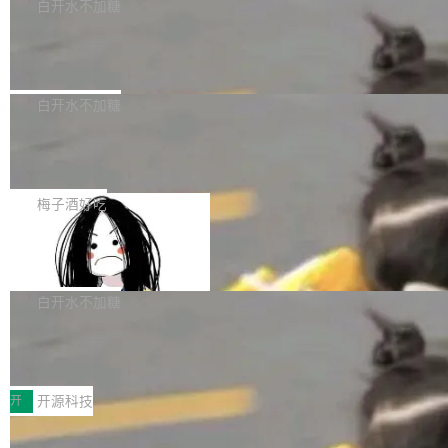
一个回归问题，该问题导致拉取镜像时会拒绝包
e 孵化器项目管理委员会（IPMC）投票中获得
白开水不加糖
pSeek作为与宇树科技具备战略合作关系的企
含绝对 hardlink 目标的镜像（此类镜像由某些镜
全票通过，随后获 Apache 软件基金会董事会批
业，获配股份数量占本次发行数量的2.31%。 除
马斯克 AI 百科项目 Grokipedia 被曝数
像构建工具生成）。moby/moby#53305 修复了
准。今天，Apache 软件基金会正式宣布 Apach
DeepSeek外，腾讯旗下上海启善投资有限公司
月未更新
Docker Engine 29.7.0 中引入的一个回归问
e Fluss 孵化毕业，成为 Apache 顶级项目（TL
埃隆·马斯克推出的AI百科项目 Grokipedia 被曝
获配9...
题，该问题可能导致在旧版 Linux 内核...
P）！这一里程碑不仅标志着 Fluss 迈入新的发
长期停止内容更新，未能实现其作为“AI版维基百
白开水不加糖
展阶段，也将进一步推动流式存储、实时湖仓与
科”替代品的目标。 据 Lawfare 最新调查，自今
AI 数据基础加速融合，为实时数据基础设施的发
Solon I18n：三种解析器，零样板代码
年4月以来，Grokipedia 页面更新功能基本停
展开启新的篇章。
滞，过去三个月内没有任何条目完成更新，用户
如果你在 Spring Boot 里做过国际化，流程大概
提交的编辑请求也长期处于待处理状态。 Groki
是这样的：配 MessageSource 的 Bean、写 R
梅子酒好吃
pedia 于去年底上线，定位为由人工智能生成内
eloadableResourceBundleMessageSource、
容的百科平台，被马斯克视为传统众包百科网站
Apache Doris 4.1 全面增强 Iceberg：
声明 LocaleResolver、注册 LocaleChangeInt
支持 UPDATE、MERGE INTO 与 Iceb
维基百科的替代方案。Lawfare 调查发现，无论
erceptor…五六步之后才能看到第一行翻译文
Apache Doris 4.1 要补齐的，正是缺失的那一
erg V3
热门页面还是低关注度页面，均未出现近期更
本。 Solon 换了个方式。整个 i18n 模块围绕三
半。在已有查询能力的基础上，Doris 进一步支
白开水不加糖
新，相关问题并非局限于特定领域，而是在不同
个解析器、一个注解、一个工具类展开——没有
持了 UPDATE、DELETE、MERGE INTO 等数
主题和访问量页面中普遍存在。 调查人员最初认
XML、没有拦截器注册、没有样板配置。 资源
Testin XAgent：CIO智能测试落地指南
据修改操作、完整的表结构管理与分区演进，以
为，Grokipedia可能只是限...
文件的约定 把文件放到 resources/i18n/ 下： r
及 rewrite_data_files、expire_snapshots 等日
7月30日，TiD2026质量竞争力大会在北京中关
esources/i18n/messages.properties ...
常维护操作，并完整支持 Iceberg V3 格式。
村国家自主创新示范区会议中心开幕。本届大会
开
开源科技
由中关村智联软件服务业质量创新联盟主办，以
让非法状态不可表示：一篇关于 ADT
“智构可信·质创未来——AI原生时代的质量新范