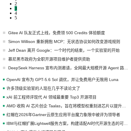
2
3
4
5
Gitee AI 队友正式上线，免费领 500 Credits 体验额度
Simon Willison 重新拥抱 MCP：无状态协议如何改变游戏规则
Jeff Dean 离开 Google：一个时代的结束，一个实验室的开始
慕尼黑市政府为全职开源项目维护者提供资助
DeepSeek Harness 宣布内测邀请，全网最大规模开源 Agent 路演现场诞生
OpenAI 宣布为 GPT-5.6 Sol 调优，并让免费用户无限用 Luna
许多顶级实验室的人现在几乎不读论文了
xAI 前工程师评现代 AI 领域最重要 Top3 开源项目
AMD 收购 AI 芯片创企 Taalas，旨在将模型权重刻进芯片以提升推理性能
红帽在2026年Gartner云原生应用平台魔力象限中被评为领导者
IBM与红帽扩展Lightwell服务方案，构建适配AI时代开源生态的可信基础设施