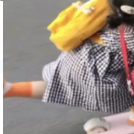
境、兼容场景、一键直出”。 Hy ASR 3.0 previe
w 不要求标准普通话，方言识别覆盖粤语、吴语
等 10 大方言片区和 20 余个二级小片区。在开
源评测集中，Hy ASR 3.0 preview 在多语种的
WER（...
©OSCHINA(OSChina.NET)
京ICP备2025119063号