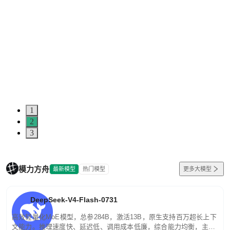
1
2
3
模力方舟
最新模型
热门模型
更多大模型
DeepSeek-V4-Flash-0731
高效轻量化MoE模型，总参284B，激活13B，原生支持百万超长上下
文能力。推理速度快、延迟低、调用成本低廉，综合能力均衡，主打