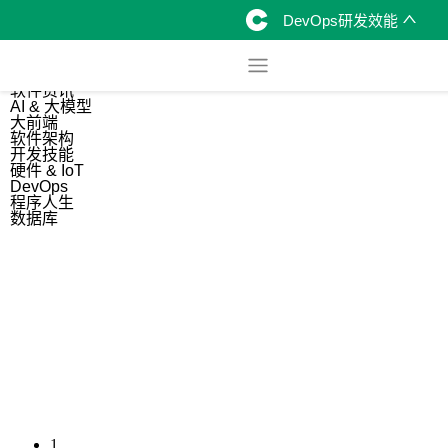
DevOps研发效能
综合
开源资讯
软件资讯
AI & 大模型
大前端
软件架构
开发技能
硬件 & IoT
DevOps
程序人生
数据库
1