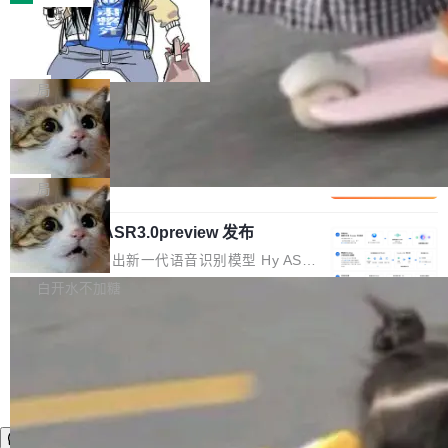
装完即用。 开源地址：Gitee · GitCode · GitHu
体。企业级代码仓库通常包含数十万乃至数百万
b 安装 支持 Java 8+（8~26）、macOS / Linu
一条“删库”命令跑 17 小时，算法工程
个文件，其规模远超单次模型调用可承载的上下
师删光 89TB 数据只为干私活
x / Windows / Harmony PC。 # macOS / Linu
文窗口。随着项目规模的持续扩张与代码历史的
最高人民检察院8月4日公布了一起案件：北京一
x / Harmony PC curl -fsSL https://solon.noea
不断累积，代码仓中的模块关系、接口契约、业
名90后算法工程师王某，为了给自己接的私活腾
局
r.org/solon...
务逻辑等关键信息往往分散于数十乃至数百个文
服务器空间，删光了公司AI游戏部门的全部核心
件之中，形成高度复杂的知识关联网络。传统的
Cloudflare 分享推理优化实践：KV ca
数据。 王某2024年1月入职东城区某科技公司AI
che 量化 + 权重压缩，吞吐量提升 4
代码检索手段（如关键词匹配、目录遍历）仅能
短剧部门，有互联网大厂背景。在公司内部架构
Kimi 和 GLM 是当前最强的大模型系列之一，但
1%，成本降 30%
在语法层面完成文本定位，难以触及代码的语义
调整期间，部门三次通知全员将数据从A集群迁
它们有一个共同的问题：太吃显存了。月之暗面
局
内涵与结构关联，导致开发者使用代码智能体在
移到B集群，王某都回复了"收到"。 他没有迁移
的 Kimi K 系列和智谱的 GLM 都是长上下文、M
理解大规模代码仓时面临显著"代码仓理解"瓶
数据。2024年9月3日下午4点，他使用此前登录
腾讯混元 Hy ASR3.0preview 发布
oE 架构的大模型，好用到让人上瘾，但 GPU 显
颈。 代码仓深度理解服务（以下简称" CodeBas
的账号密码进入A集群，输入了一条被程序员圈
存永远不够用。 Cloudflare 的 Workers AI 团队
腾讯混元正式推出新一代语音识别模型 Hy ASR
e深度理解服务"）是华为云码道（CodeA...
称为"删库跑路"的命令——最高管理员权限、无
一直在跑这些模型的推理。他们在官方博客上发
3.0preview。基于最新一代大语言模型 Hy3 的
白开水不加糖
需确认、强制递归删除。17个小时后，运维人员
了一篇技术文章，详细拆解了三种让大模型在 G
语言理解能力，以及融合了高精度语音识别与深
发现异常并中止进程时，89TB数据已经没了。
PU 上跑得更省、更快的技术手段——KV cache
度语义理解能力，实现了语音识别能力的全面升
删掉的是AI游戏部门的全部开发文件，包括公司
量化、模型权重压缩、以及共享 KV cache 的完
级。 根据介绍，Hy ASR3.0preview 目标在于：
自研的多个文生3D和...
整性保护。效果是：吞吐量提升 41%，每 token
让语音识别不再只是听清，而是真正听懂。通过
成本降低 30%，精度不变。 FP8 省的不仅是显
先理解你的语境和意图，再把准确的文字直接给
存 KV cache 是推理时最吃显...
到你。从“逐字转写、单点优化”演进为“理解语