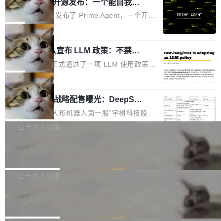
（OHDD：OpenHarmony Hardware Develope
Prime Agent 开源发布：一个能自我改
障无法工作。Pages、Copilot code review、C
进的编程 Agent，ARC-AGI 3 超越人类
r Day）将在杭州启航。活动面向智能硬件产业
opilot coding agent 全部受影响。从检测到完全
Prime Intellect 发布了 Prime Agent，一个开源
专家基线
链企业和开发者，邀请行业专家与资深技术顾
恢复，大约 12 小时。 这是 2026 年 8 月的第六
的编程 Agent Harness，核心设计围绕两个抽
局
问，围绕开源鸿蒙技术能力、设备适配、芯片适
起事故，其中四起与 AI/Copilot 服务相关。 Git
象：Recursive Language Model（RLM）和 C
配、功耗与稳定性调优、兼容性测评及统一互联
Hub 员工 kdaigle 在 HN 讨论中贴出了一组数
Rust 项目团队宣布 LLM 政策：不禁
ontinual Harness。在 ARC-AGI 3 基准测试
等内容展开系统讲解和实战交流，帮助企业进一
止，但你要承认哪些代码不是你写的
据：2025 年全年 10 亿次 commit。现在，每周
上，Prime Agent + Opus 5 的组合达到了 95.
Rust 语言项目正式通过了一项 LLM 使用政策，
步了解开源鸿蒙在智能...
2.75 亿次，全年预计 140 亿次。GitHub...
5% RHAE Best@1，超过了 ARC 报告的人类专
覆盖 rust-lang/rust 单一仓库的代码贡献。这不
局
家基线 95.4%。 不是又一个 coding agent 包装
是项目级别的官方立场，目前由五个团队采纳，
器 Prime Agent 的架构和市面上大多数 coding
宇树科技 IPO 战略配售曝光：DeepSe
但它可能是主流开源项目中关于 AI 辅助贡献最
ek 获配 93.3 万股，锁定 36 个月
agent 有本质区别。大多数 agent harness 的设
细致的一份规则。 政策的核心只有一句话：LLM
8月6日晚间，“人形机器人第一股”宇树科技股份
计是基于早期模型的能力—...
可以用来分析、提炼、审阅、建议，但不能用来
有限公司披露IPO发行价格及战略配售结果，杭
白开水不加糖
创作。 具体来说，LLM 生成的代码可以提交，
州深度求索人工智能基础技术研究有限公司（De
但必须满足五个条件：预先安排、非关键、高质
Docker 29.7.2 发布
epSeek）获配93.3399万股，按150.8元/股发行
量、充分测试、充分审查，并且必须披露。LLM
价格计算，认购金额约1.41亿元，股份锁定期为
Docker 29.7.2 现已发布，具体更新内容如下：
不得生成涉及安全性的关键变更，除非作者本身
36个月。 公告显示，本次宇树科技战略配售对
Bug fixes and enhancements 修复多次传递同
白开水不加糖
就是领域专家。即使如此，政策也"强烈不建
象主要包括长期投资机构、与公司业务具有战略
一环境变量时，docker service create和docker
议"这么做。 对于不披露的情况，审核者可以直
Apache Fluss 毕业成为顶级项目
合作关系或长期合作愿景的大型企业、科创板保
service update会发生 panic 的问题。docker/cl
接关闭 PR，无需解释。 政策作者 Jynn Ne...
荐人跟投子公司，以及公司高级管理人员和核心
i#7145 修复了 Docker Engine 29.7.0 中引入的
今年 7 月，Apache Fluss 的毕业提案在 Apach
员工参与设立的专项资产管理计划。其中，Dee