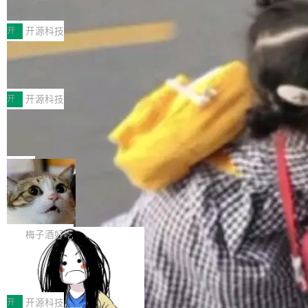
典型案例
计算节点间多种内存类型的高性能通信。 UCL-
近日，工信部科技司公示《2025人工智能应用典
MPComm将作为一种传输引擎接入Mooncake T
型案例入选名单》，深信服“面向企业研发场景的
开
开源科技
ENT，实现零拷贝传输性能提升30%、非零拷贝
开源 AI 编程平台 CoStrict 应用”凭借卓越的技术
传输性能最高提升5倍。UCL-MPComm底层基
深信服AI算力网关入选工信部人工智能
创新与落地成效成功入选。 全链路私有化部署，
应用典型案例！
于自研UCL-Engine通信引擎，后续腾讯网平将
助力企业AI研发安全落地 当前，越来越多企业已
前不久，工业和信息化部正式发布《2025年人工
持续开源更多基于UCL-Engine的高性能通信组
经开始引入 AI Coding 工具，通过调用公有云模
智能应用典型案例名单》，集中展示人工智能在
开
开源科技
件。 腾讯网平团队在UCL-MPComm中实现了一
型或企业内部部署模型提升研发效率。但随着 AI
各领域的应用成果，覆盖技术底座、行业赋能、
个独立于业务线程的全局通信引擎（Engine），
Jeff Dean 离开 Google：一个时代的结
Coding 从个人辅助工具逐步走向团队级、组织
产品应用、支撑保障、专题等五大方向。深信服
并实...
束，一个实验室的开始
级应用，企业在规模化落地过程中，对安全性、
AI算力网关（AI创新平台）成功入选！ 随着各行
Google 员工编号 20。MapReduce 作者之一。
可控性和代码质量提出了更高要求。 首先是数据
各业的Agent走向规模化建设，算力构成形态逐
Bigtable 作者之一。TensorFlow 的作者之一。
局
安全与合规要求。对于大多数普通研发场景，公
渐丰富，用户关注的重点也在发生变化：不只是
Gemini 的架构师。Google 首席科学家。 Jeff D
有云模型能够满足快速试用和效率提升的需求。
🔥 SolonCode v2026.8.4 发布：界面
让AI用起来，还要进一步看清混合算力时代下，
ean 在 Google 工作了 27 年后，宣布离职。 他
但对于金融、能源、医疗等对数据安全要求较...
字体可调、22 种语言、记忆搜索增强
Token花在哪里、算力是否被充分利用，以及持
不是一个人走。一同离开的还有 Sanjay Ghema
打开终端就能上岗的全中文编码智能体，这一轮
续增长的AI成本该如何优化。 深信服AI算力网关
wat（Google 员工编号 23，Jeff Dean 二十多
把「看得清、用母语、记得住」三件事一次补
梅子酒好吃
正是围绕这些实际问题，从Token治理和成本治
年的编程搭档，MapReduce 和 Bigtable 的共同
齐。 SolonCode 是什么 SolonCode 是杭州无
理两个方面，让用户的每一份算力都看得清、管
作者）、Quoc Le（Google 大脑核心成员，Se
让“代码语义理解”深度释放AI Coding
耳科技研发的企业级终端编码智能体——一位全
得住、用得稳、省得下、更安全！ 一、从现在开
价值潜能：华为云码道（CodeArts）
q2Seq 和 DocAI 的共同发明人）以及 Oriol Vin
中文驱动的数字员工，自主理解需求、规划步
一、代码仓深度理解技术的作用与价值 在软件工
始，Token使用一目...
代码仓技术解析
yals（Gemini 联合负责人，AlphaSta...
骤、编写代码。不挑模型、不挑平台，curl 一行
程实践中，代码仓是企业核心知识资产的主要载
开
开源科技