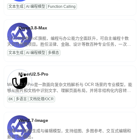
高并发、轻量化任务，适合日常对话、内容创作、基础 RAG、批量
文本生成
AI 编程模型
Function Calling
文案处理等普惠刚需场景。
Qwen3.8-Max
2.4万亿参数MoE旗舰，编程与办公能力全面跃升，可自主编程十数
天交付完整项目。胜任法律、金融、设计等数百种专业任务，一次对
话端到端交付生产级成果。原生视觉理解贯穿规划、执行与验证全流
文本生成
AI 编程模型
多模态
程，支持超长文档与长视频的深度语义解析。长程任务中自主规划与
闭环迭代，持续进化。
MinerU2.5-Pro
MinerU2.5-Pro是一款面向复杂文档解析与 OCR 场景的专业模型，能
够从图片和文档中识别文字、理解页面布局，并将非结构化内容转换
为便于存储、检索和二次处理的结构化结果。
8K
多语言
文档处理/OCR
Wan2.7-Image
万相 2.7 图像生成与编辑模型，支持组图、多图参考、交互式编辑和
最高 2K 输出。