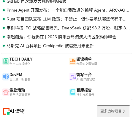
GitHub 再次爆发大规模服务降级
Prime Agent 开源发布：一个能自我改进的编程 Agent，ARC-AGI 3 超越人类专家基线
Rust 项目团队宣布 LLM 政策：不禁止，但你要承认哪些代码不是你写的
宇树科技 IPO 战略配售曝光：DeepSeek 获配 93.3 万股，锁定 36 个月
潮起潮落，你我仍在 | 2026 腾讯云粤港澳大湾区架构师峰会
马斯克 AI 百科项目 Grokipedia 被曝数月未更新
TECH DAILY
阅读榜单
每日内容报纸化
每周热文看这里
DevFM
智写平台
当天资讯听着看
AI 创作更轻松
激励活动
智库报告
参与活动赢源石
行业技术报告
AI 造物
更多造物项目