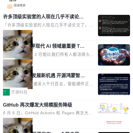
阅读榜单
许多顶级实验室的人现在几乎不读论文
了
「许多顶级实验室的人现在几乎不读论文了，而
且他们认为 ICLR/ICML/NeurIPS 充斥着大量过
局
度宣传和欺诈。」 OpenAI 研究员 Keller Jorda
xAI 前工程师评现代 AI 领域最重要 Top
n 这条推文引发了广泛讨论。他不是在说风凉
3 开源项目
话，他是说出了一个圈内人尽皆知但很少公开捅
Flash Attention 2 可能比我们所有人都活得久。
破的事实。 Jordan 随后补充了一句软化声明：
这句话不是来自某个技术博客，而是出自 Hieu
局
「我不认为这些会议上大部分论文都在过度宣传
Pham 的一条推文。Hieu Pham 是谁？他是 xAI
或造假。问题是，作为读者，如果你筛选出那些
共商智能硬件发展新机遇 开源鸿蒙智能
的早期工程师之一，在 Grok 训练基础设施团队
硬件开发者日杭州站即将举行
看起来最令人兴奋的论文，那它们大部分都是过
工作过。近日他在 X 上发了一条帖子，列出了他
随着万物智联加速深入千行百业，智能硬件正从
度宣传的。」 这才是真正的痛点。不是所有论文
认为现代 AI 领域最重要的三个开源项目。 第一
单点设备迈向智能化、网联化、协同化发展。作
开
开源科技
都有问题，是最吸引眼球的那批论文最有问题。
个名字毫无悬念：Flash Attention 2。 Hieu 的
为面向全场景、跨终端的分布式操作系统，开源
他引用的帖子来自 Mathew Shen，一位 ICLR 2
理由很具体。FA 系列不需要解释，但 FA2 是他
GitHub 再次爆发大规模服务降级
鸿蒙通过统一技术底座和分布式能力，为不同类
026 的读者：「看了篇 ...
认为最重要的一个——复杂度恰到好处，刚好能
型智能设备的开发、连接与互联提供关键支撑，
8 月 6 日，GitHub Actions 和 Pages 再次大规
驱动你去学 CuTe，但还没被那些"邪恶的" Hopp
也为产业链企业探索产品创新与商业增长打开新
模服务降级，Actions 完全不可用超过 5 小时，
局
er++ 优化所淹没，足够容易修改和适配。 更关
的空间。 8月14日，开源鸿蒙智能硬件开发者日
webhook 停发，连自托管 runner 也因调度层故
键的是 FA2 的持久性...