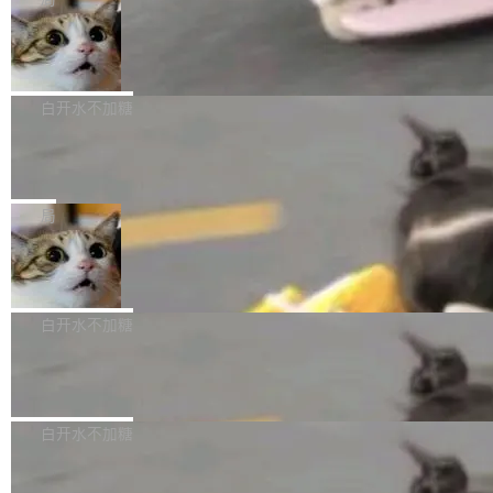
l 迁移或唤醒时，新宿主从 S3 恢复 SQLite 数据
te 17 Pro、OPPO K15，要么是vivo X300 E这
本控制系统。目前处于 Early Access 阶段。 De
库继续执行。存储库是持久化的唯一真相...
样的次旗舰。 Galaxy Z Fold8 Ultra / Z Fold8 /
SpaceXAI 单季资本开支达 183 亿美元
ltaDB 的核心思路直接写在 landing page 最显
Z Flip8三款折叠屏新机均在7月22日发布，且全
眼的位置：「Software is made between com
根据风险投资人Tomer Tunguz 博客（VC 分
部搭载骁龙8 Elite Gen5 for Galaxy，它们本该
mits」——软件是在 commit 之间写出来的。git
析）披露的最新分析与第二季度业绩报告，Spac
白开水不加糖
是7月性...
只记录了你提交的最终状态，但真正的工作过程
eXAI在上个季度的总资本支出飙升至183.7亿美
——打字、删改、试错、agent 对话——都在 co
Meta 发布终端编程 Agent“Muse Cod
元。其中，绝大部分资金被直接用于 AI 领域，
e” 和 Muse Spark 1.2 模型
mmit 之间的空隙里丢失了。 DeltaDB 要做的就
金额高达158.3亿美元，这一单项投入已经逼近
Meta 今天发布了两款 AI 产品：Muse Code，
是把这段空隙补上。 回退到任何一次编辑：Delt
微软同期总资本开支的四成。 与亚马逊、Alpha
一个在终端里运行的编程 agent；Muse Spark
局
aDB 捕获 commit 之间的每一次操作，...
bet、微软以及 Meta 等传统科技巨头相比，Spa
1.2，驱动这个 agent 的新模型。一句话概括：
ceXAI的资金消耗速度尤为引人瞩目。然而，支
美团开源 LoHoSearch，用知识图谱校
你可以用 curl -fsSL https://dev.meta.ai/install.
准 AI 能力认知
撑庞大支出的资金来源却呈现出截然不同的面
sh | bash 安装一个能在大项目里自动规划、写
机器出题的前提，是让机器拥有全局视野。整个
貌。数据显示，微软和 Meta 主要依托充沛的经
代码、验证结果的 AI 终端工具。 据介绍，Muse
构建流程可以分为四个环节：建图 → 控制难度
白开水不加糖
营现金流来覆盖资本开支，其资本支出覆盖率分
Code 是 Meta 的编程 agent 产品。它和市场上
→ 质量把关 → 数据概览。
别达到155% 和106%;而SpaceXAI的经营现金
已有的终端编程 agent 在设计理念上有几个明显
腾讯开源 UCL-MPComm 通信库
流仅能覆盖资本开支的12...
的差异点。 异步后台 agent：Muse Code 有一
腾讯网平团队宣布开源了 UCL-MPComm 通信
个主 agent 循环，外加一组后台 agent。这些后
库，并将作为transport接入Mooncake TENT。
白开水不加糖
台 agent...
该通信库针对AI Memory池化场景的数据传输需
CoStrict入选工信部2025人工智能应用
求进行了深度优化，能够实现数据中心内大规模