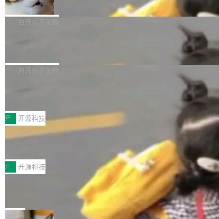
准 AI 能力认知
撑庞大支出的资金来源却呈现出截然不同的面
sh | bash 安装一个能在大项目里自动规划、写
机器出题的前提，是让机器拥有全局视野。整个
貌。数据显示，微软和 Meta 主要依托充沛的经
代码、验证结果的 AI 终端工具。 据介绍，Muse
构建流程可以分为四个环节：建图 → 控制难度
白开水不加糖
营现金流来覆盖资本开支，其资本支出覆盖率分
Code 是 Meta 的编程 agent 产品。它和市场上
→ 质量把关 → 数据概览。
别达到155% 和106%;而SpaceXAI的经营现金
已有的终端编程 agent 在设计理念上有几个明显
腾讯开源 UCL-MPComm 通信库
流仅能覆盖资本开支的12...
的差异点。 异步后台 agent：Muse Code 有一
腾讯网平团队宣布开源了 UCL-MPComm 通信
个主 agent 循环，外加一组后台 agent。这些后
库，并将作为transport接入Mooncake TENT。
白开水不加糖
台 agent...
该通信库针对AI Memory池化场景的数据传输需
CoStrict入选工信部2025人工智能应用
求进行了深度优化，能够实现数据中心内大规模
典型案例
计算节点间多种内存类型的高性能通信。 UCL-
近日，工信部科技司公示《2025人工智能应用典
MPComm将作为一种传输引擎接入Mooncake T
型案例入选名单》，深信服“面向企业研发场景的
开
开源科技
ENT，实现零拷贝传输性能提升30%、非零拷贝
开源 AI 编程平台 CoStrict 应用”凭借卓越的技术
深信服AI算力网关入选工信部人工智能
传输性能最高提升5倍。UCL-MPComm底层基
创新与落地成效成功入选。 全链路私有化部署，
应用典型案例！
于自研UCL-Engine通信引擎，后续腾讯网平将
助力企业AI研发安全落地 当前，越来越多企业已
前不久，工业和信息化部正式发布《2025年人工
持续开源更多基于UCL-Engine的高性能通信组
经开始引入 AI Coding 工具，通过调用公有云模
智能应用典型案例名单》，集中展示人工智能在
开
开源科技
件。 腾讯网平团队在UCL-MPComm中实现了一
型或企业内部部署模型提升研发效率。但随着 AI
各领域的应用成果，覆盖技术底座、行业赋能、
个独立于业务线程的全局通信引擎（Engine），
Coding 从个人辅助工具逐步走向团队级、组织
Jeff Dean 离开 Google：一个时代的结
产品应用、支撑保障、专题等五大方向。深信服
并实...
束，一个实验室的开始
级应用，企业在规模化落地过程中，对安全性、
AI算力网关（AI创新平台）成功入选！ 随着各行
Google 员工编号 20。MapReduce 作者之一。
可控性和代码质量提出了更高要求。 首先是数据
各业的Agent走向规模化建设，算力构成形态逐
Bigtable 作者之一。TensorFlow 的作者之一。
局