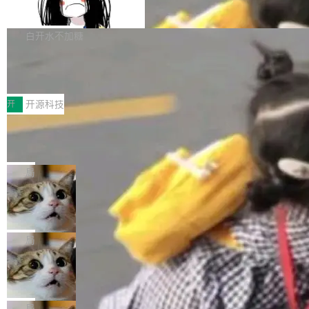
支持 UPDATE、MERGE INTO 与 Iceb
维基百科的替代方案。Lawfare 调查发现，无论
erceptor…五六步之后才能看到第一行翻译文
Apache Doris 4.1 要补齐的，正是缺失的那一
erg V3
热门页面还是低关注度页面，均未出现近期更
本。 Solon 换了个方式。整个 i18n 模块围绕三
半。在已有查询能力的基础上，Doris 进一步支
白开水不加糖
新，相关问题并非局限于特定领域，而是在不同
个解析器、一个注解、一个工具类展开——没有
持了 UPDATE、DELETE、MERGE INTO 等数
主题和访问量页面中普遍存在。 调查人员最初认
XML、没有拦截器注册、没有样板配置。 资源
Testin XAgent：CIO智能测试落地指南
据修改操作、完整的表结构管理与分区演进，以
为，Grokipedia可能只是限...
文件的约定 把文件放到 resources/i18n/ 下： r
及 rewrite_data_files、expire_snapshots 等日
7月30日，TiD2026质量竞争力大会在北京中关
esources/i18n/messages.properties ...
常维护操作，并完整支持 Iceberg V3 格式。
村国家自主创新示范区会议中心开幕。本届大会
开
开源科技
由中关村智联软件服务业质量创新联盟主办，以
让非法状态不可表示：一篇关于 ADT
“智构可信·质创未来——AI原生时代的质量新范
的帖子在 Reddit 火了
式”为主题，直面AI从实验室走向规模化产业落地
有一种东西，一旦用过就回不去了。Alex Fedos
的核心质量命题。会上，《2026智能研发生产力
eev 管它叫"软件设计的基石"。 他说的东西不新
局
工具选型手册》发布，Testin云测的Testin XAge
鲜——代数数据类型（ADT），尤其是和类型
Cloudflare 开源内部企业 AI 平台 Clou
nt智能测试系统入选AI测试领域代表产品。对CI
（sum type）。但他说清楚了一件事：这不是类
dflare OS
O而言，这提示了一个转变：AI测试正在从效率
型系统的学术体操，是日常编码的思维方式。 文
Cloudflare 发布了一个开源项目 Cloudflare O
工具升级为企业的质量基础设施。 CIO面对的新
章从一个简单的例子切入。一个网站的深色主题
S。如果你只看官方博客，你会觉得这是又一
局
现实 过去两年，CIO们的焦虑清单上多了两项：
设置，如果用布尔值 + 可空字段来表示——bool
个"AI 知识库 + 聊天机器人"——每个大厂都在
一是如何让大模型和智能体应用安全地从PoC走
Deno 团队开源 Celld，可自托管的分
ean 表示是否可切换，nullable 的默认模式、浅
做，没什么新鲜的。 但 Kenton Varda 在 Twitte
向生产，二是如何让测试团队跟得上AI应用...
布式 Durable Objects
色方案、深色方案——会产生大量无意义的组
r 上把事情说清楚了： 今天我们发布了 Cloudfla
Ryan Dahl 领导的 Deno 团队推出了最新开源项
合。方案缺了、配置冲突了、全 null 了。要知道
re OS，一个带连接器的聊天机器人，跟其他所
目 Celld，一个能在自己机器上运行 Cloudflare
局