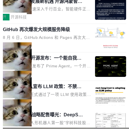
或造假。问题是，作为读者，如果你筛选出那些
共商智能硬件发展新机遇 开源鸿蒙智能
的早期工程师之一，在 Grok 训练基础设施团队
度,案例厚度、全域覆盖、多线协同...
硬件开发者日杭州站即将举行
看起来最令人兴奋的论文，那它们大部分都是过
工作过。近日他在 X 上发了一条帖子，列出了他
随着万物智联加速深入千行百业，智能硬件正从
度宣传的。」 这才是真正的痛点。不是所有论文
认为现代 AI 领域最重要的三个开源项目。 第一
单点设备迈向智能化、网联化、协同化发展。作
开
开源科技
都有问题，是最吸引眼球的那批论文最有问题。
个名字毫无悬念：Flash Attention 2。 Hieu 的
为面向全场景、跨终端的分布式操作系统，开源
他引用的帖子来自 Mathew Shen，一位 ICLR 2
理由很具体。FA 系列不需要解释，但 FA2 是他
GitHub 再次爆发大规模服务降级
鸿蒙通过统一技术底座和分布式能力，为不同类
026 的读者：「看了篇 ...
认为最重要的一个——复杂度恰到好处，刚好能
型智能设备的开发、连接与互联提供关键支撑，
8 月 6 日，GitHub Actions 和 Pages 再次大规
驱动你去学 CuTe，但还没被那些"邪恶的" Hopp
也为产业链企业探索产品创新与商业增长打开新
模服务降级，Actions 完全不可用超过 5 小时，
局
er++ 优化所淹没，足够容易修改和适配。 更关
的空间。 8月14日，开源鸿蒙智能硬件开发者日
webhook 停发，连自托管 runner 也因调度层故
键的是 FA2 的持久性...
（OHDD：OpenHarmony Hardware Develope
Prime Agent 开源发布：一个能自我改
障无法工作。Pages、Copilot code review、C
进的编程 Agent，ARC-AGI 3 超越人类
r Day）将在杭州启航。活动面向智能硬件产业
opilot coding agent 全部受影响。从检测到完全
Prime Intellect 发布了 Prime Agent，一个开源
专家基线
链企业和开发者，邀请行业专家与资深技术顾
恢复，大约 12 小时。 这是 2026 年 8 月的第六
的编程 Agent Harness，核心设计围绕两个抽
局
问，围绕开源鸿蒙技术能力、设备适配、芯片适
起事故，其中四起与 AI/Copilot 服务相关。 Git
象：Recursive Language Model（RLM）和 C
配、功耗与稳定性调优、兼容性测评及统一互联
Hub 员工 kdaigle 在 HN 讨论中贴出了一组数
Rust 项目团队宣布 LLM 政策：不禁
ontinual Harness。在 ARC-AGI 3 基准测试
等内容展开系统讲解和实战交流，帮助企业进一
止，但你要承认哪些代码不是你写的
据：2025 年全年 10 亿次 commit。现在，每周
上，Prime Agent + Opus 5 的组合达到了 95.
Rust 语言项目正式通过了一项 LLM 使用政策，
步了解开源鸿蒙在智能...
2.75 亿次，全年预计 140 亿次。GitHub...
5% RHAE Best@1，超过了 ARC 报告的人类专
覆盖 rust-lang/rust 单一仓库的代码贡献。这不
局
家基线 95.4%。 不是又一个 coding agent 包装
是项目级别的官方立场，目前由五个团队采纳，
宇树科技 IPO 战略配售曝光：DeepSe
器 Prime Agent 的架构和市面上大多数 coding
但它可能是主流开源项目中关于 AI 辅助贡献最
ek 获配 93.3 万股，锁定 36 个月
agent 有本质区别。大多数 agent harness 的设
细致的一份规则。 政策的核心只有一句话：LLM
8月6日晚间，“人形机器人第一股”宇树科技股份
计是基于早期模型的能力—...