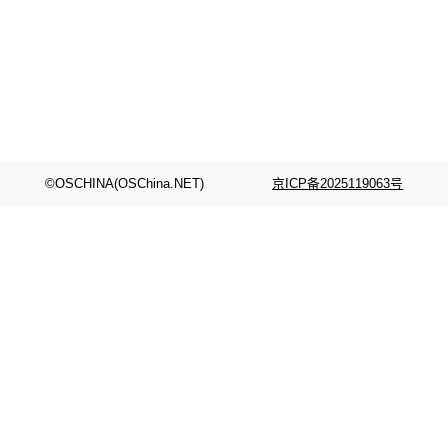
颈。 代码仓深度理解服务（以下简称" CodeBas
的账号密码进入A集群，输入了一条被程序员圈
e深度理解服务"）是华为云码道（CodeA...
称为"删库跑路"的命令——最高管理员权限、无
需确认、强制递归删除。17个小时后，运维人员
发现异常并中止进程时，89TB数据已经没了。
删掉的是AI游戏部门的全部开发文件，包括公司
自研的多个文生3D和...
©OSCHINA(OSChina.NET)
京ICP备2025119063号