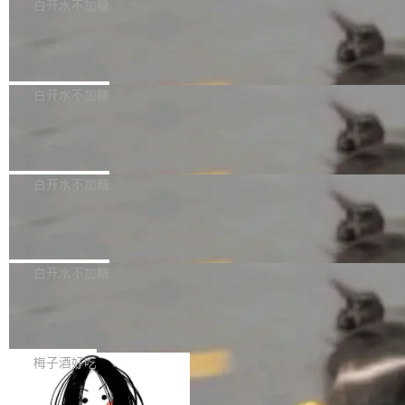
可以用来分析、提炼、审阅、建议，但不能用来
有限公司披露IPO发行价格及战略配售结果，杭
白开水不加糖
创作。 具体来说，LLM 生成的代码可以提交，
州深度求索人工智能基础技术研究有限公司（De
Docker 29.7.2 发布
但必须满足五个条件：预先安排、非关键、高质
epSeek）获配93.3399万股，按150.8元/股发行
量、充分测试、充分审查，并且必须披露。LLM
价格计算，认购金额约1.41亿元，股份锁定期为
Docker 29.7.2 现已发布，具体更新内容如下：
不得生成涉及安全性的关键变更，除非作者本身
36个月。 公告显示，本次宇树科技战略配售对
Bug fixes and enhancements 修复多次传递同
白开水不加糖
就是领域专家。即使如此，政策也"强烈不建
象主要包括长期投资机构、与公司业务具有战略
一环境变量时，docker service create和docker
议"这么做。 对于不披露的情况，审核者可以直
合作关系或长期合作愿景的大型企业、科创板保
Apache Fluss 毕业成为顶级项目
service update会发生 panic 的问题。docker/cl
接关闭 PR，无需解释。 政策作者 Jynn Ne...
荐人跟投子公司，以及公司高级管理人员和核心
i#7145 修复了 Docker Engine 29.7.0 中引入的
今年 7 月，Apache Fluss 的毕业提案在 Apach
员工参与设立的专项资产管理计划。其中，Dee
一个回归问题，该问题导致拉取镜像时会拒绝包
e 孵化器项目管理委员会（IPMC）投票中获得
白开水不加糖
pSeek作为与宇树科技具备战略合作关系的企
含绝对 hardlink 目标的镜像（此类镜像由某些镜
全票通过，随后获 Apache 软件基金会董事会批
业，获配股份数量占本次发行数量的2.31%。 除
像构建工具生成）。moby/moby#53305 修复了
马斯克 AI 百科项目 Grokipedia 被曝数
准。今天，Apache 软件基金会正式宣布 Apach
DeepSeek外，腾讯旗下上海启善投资有限公司
月未更新
Docker Engine 29.7.0 中引入的一个回归问
e Fluss 孵化毕业，成为 Apache 顶级项目（TL
埃隆·马斯克推出的AI百科项目 Grokipedia 被曝
获配9...
题，该问题可能导致在旧版 Linux 内核...
P）！这一里程碑不仅标志着 Fluss 迈入新的发
长期停止内容更新，未能实现其作为“AI版维基百
白开水不加糖
展阶段，也将进一步推动流式存储、实时湖仓与
科”替代品的目标。 据 Lawfare 最新调查，自今
AI 数据基础加速融合，为实时数据基础设施的发
Solon I18n：三种解析器，零样板代码
年4月以来，Grokipedia 页面更新功能基本停
展开启新的篇章。
滞，过去三个月内没有任何条目完成更新，用户
如果你在 Spring Boot 里做过国际化，流程大概
提交的编辑请求也长期处于待处理状态。 Groki
是这样的：配 MessageSource 的 Bean、写 R
梅子酒好吃
pedia 于去年底上线，定位为由人工智能生成内
eloadableResourceBundleMessageSource、
容的百科平台，被马斯克视为传统众包百科网站
Apache Doris 4.1 全面增强 Iceberg：
声明 LocaleResolver、注册 LocaleChangeInt