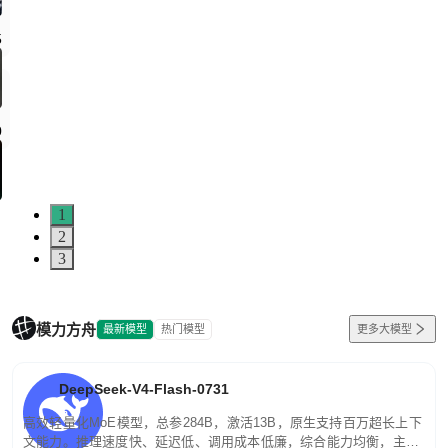
5
0
1
2
3
模力方舟
最新模型
热门模型
更多大模型
DeepSeek-V4-Flash-0731
高效轻量化MoE模型，总参284B，激活13B，原生支持百万超长上下
文能力。推理速度快、延迟低、调用成本低廉，综合能力均衡，主打