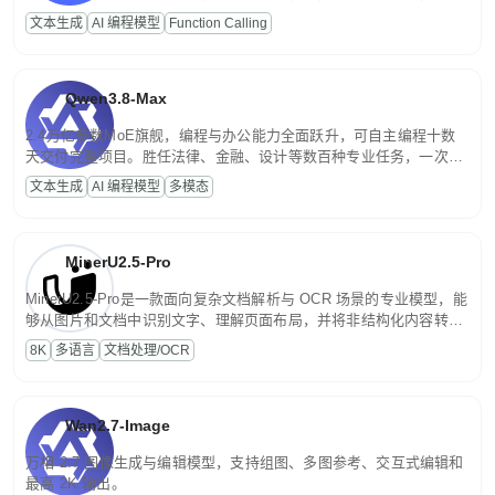
高并发、轻量化任务，适合日常对话、内容创作、基础 RAG、批量
文本生成
AI 编程模型
Function Calling
文案处理等普惠刚需场景。
Qwen3.8-Max
2.4万亿参数MoE旗舰，编程与办公能力全面跃升，可自主编程十数
天交付完整项目。胜任法律、金融、设计等数百种专业任务，一次对
话端到端交付生产级成果。原生视觉理解贯穿规划、执行与验证全流
文本生成
AI 编程模型
多模态
程，支持超长文档与长视频的深度语义解析。长程任务中自主规划与
闭环迭代，持续进化。
MinerU2.5-Pro
MinerU2.5-Pro是一款面向复杂文档解析与 OCR 场景的专业模型，能
够从图片和文档中识别文字、理解页面布局，并将非结构化内容转换
为便于存储、检索和二次处理的结构化结果。
8K
多语言
文档处理/OCR
Wan2.7-Image
万相 2.7 图像生成与编辑模型，支持组图、多图参考、交互式编辑和
最高 2K 输出。