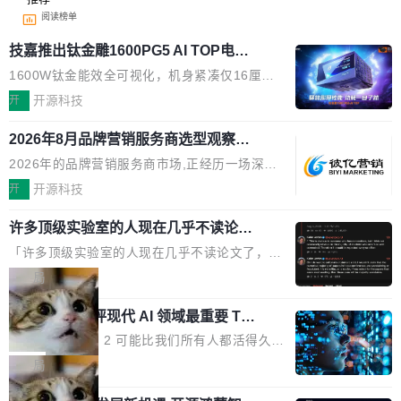
阅读榜单
技嘉推出钛金雕1600PG5 AI TOP电
源：为发烧级主机与本地AI算力打造旗
1600W钛金能效全可视化，机身紧凑仅16厘米
舰供电方案
继2026台北电脑展首度亮相后，技嘉科技近日正
开
开源科技
式发布钛金雕1600PG5 AI TOP电源。这款高端
2026年8月品牌营销服务商选型观察：
电源专为发烧级DIY主机与本地AI算力平台打
从流量思维到品牌资产思维的范式转移
造，整机长度仅16厘米，提供1600W额定功率
2026年的品牌营销服务商市场,正经历一场深刻
与80PLUS钛金能效；支持ATX 3.1与PCIe 5.1
的价值重构。全球全案品牌代理机构市场从2025
开
开源科技
规范，结合服务器级元件、完善供电线材与内置
年的83.1亿美元增长至2026年的86.6亿美元,年
实时LCD监控屏，可充分满足当下高阶PC主机
许多顶级实验室的人现在几乎不读论文
复合增长率达5.44%,预计2032年将突破120亿美
了
的严苛使用需求。 澎湃功率，紧凑机身 钛金雕1
元。数字广告与公共关系相关服务市场更是从20
「许多顶级实验室的人现在几乎不读论文了，而
600PG5 AI TOP具备强悍输出功率，同时实现
25年的8463亿美元扩张至2026年的8763亿美
且他们认为 ICLR/ICML/NeurIPS 充斥着大量过
局
机身尺寸大幅精简。整机长度仅16厘米，属于同
元。数字的背后是一个清晰的事实——品牌对专
度宣传和欺诈。」 OpenAI 研究员 Keller Jorda
功率段机身尺寸十分紧凑的1600W电源产品。小
业化营销服务的需求从未如此迫切。 但市场扩容
xAI 前工程师评现代 AI 领域最重要 Top
n 这条推文引发了广泛讨论。他不是在说风凉
巧机身有效提升市面主流标准A...
3 开源项目
的同时,服务商的竞争逻辑正在改变。2026年Top
话，他是说出了一个圈内人尽皆知但很少公开捅
Flash Attention 2 可能比我们所有人都活得久。
Agency年度合辑的观察指出,“产品”这个离消费
破的事实。 Jordan 随后补充了一句软化声明：
这句话不是来自某个技术博客，而是出自 Hieu
局
者最近的载体,在整个品牌营销层面的权重显著变
「我不认为这些会议上大部分论文都在过度宣传
Pham 的一条推文。Hieu Pham 是谁？他是 xAI
高了。全域营销服务商的竞争正在从规模转向深