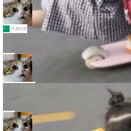
哪些组合有效，作者说，你得靠"文档、校验、或
有科技公司做的一样。只不过，实际上它不一
Workers 和 Durable Objects 的守护进程。 设
者部落知识"。 换个写法。Rust 的 enum，两个
样。这是 Sandstorm.io 的重制版，我十年前的
鲁大师7月新机性能/流畅/AI榜：vivo夺
计思路很直接：每个对象是一个独立的 SQLite
变体：Switchable...
性能、流畅双第一，三星Galaxy Z系列
那个创业公司。不同的是，这次它构建在 Cloudf
数据库，按名称寻址，复制到你自己的 S3 兼容
2026年7月的手机市场，由于存储等硬件成本暴
新折叠缺席
lare Workers 上——我花了九年时间搭建的平台
存储库里。节点之间只通过这个存储库协调——
增，手机厂商的日子也不好过啊，新机速度明显
开
开源科技
——并且深度集成了 AI。这基本上是我十年秘密
没有控制平面，没有共识协议。每个对象自带一
放缓，因此硝烟味淡了许多。新机参数规格除开
计划的顶峰。 十年前，Ken...
个小型数据库，应用天然按分片构建，单个数据
Zed 推出 DeltaDB，一个记录 commit
高价的三星折叠（三星Galaxy Z Fold8 Ultra / Z
之间所有操作的版本控制系统
库的竞争和爆炸半径问题在设计层面就被消除
Fold8 / Z Flip8）外，其余要么是中低端机器，
Zed 编辑器团队发布了新项目——DeltaDB，一
了。 闲置的 cell 会休眠到几乎不占资源。当 cel
例如iQOO Z11i、REDMI Note 17、REDMI No
个在 git commit 之间记录每一次编辑操作的版
局
l 迁移或唤醒时，新宿主从 S3 恢复 SQLite 数据
te 17 Pro、OPPO K15，要么是vivo X300 E这
本控制系统。目前处于 Early Access 阶段。 De
库继续执行。存储库是持久化的唯一真相...
样的次旗舰。 Galaxy Z Fold8 Ultra / Z Fold8 /
SpaceXAI 单季资本开支达 183 亿美元
ltaDB 的核心思路直接写在 landing page 最显
Z Flip8三款折叠屏新机均在7月22日发布，且全
眼的位置：「Software is made between com
根据风险投资人Tomer Tunguz 博客（VC 分
部搭载骁龙8 Elite Gen5 for Galaxy，它们本该
mits」——软件是在 commit 之间写出来的。git
析）披露的最新分析与第二季度业绩报告，Spac
白开水不加糖
是7月性...
只记录了你提交的最终状态，但真正的工作过程
eXAI在上个季度的总资本支出飙升至183.7亿美
——打字、删改、试错、agent 对话——都在 co
Meta 发布终端编程 Agent“Muse Cod
元。其中，绝大部分资金被直接用于 AI 领域，
e” 和 Muse Spark 1.2 模型
mmit 之间的空隙里丢失了。 DeltaDB 要做的就
金额高达158.3亿美元，这一单项投入已经逼近
Meta 今天发布了两款 AI 产品：Muse Code，
是把这段空隙补上。 回退到任何一次编辑：Delt
微软同期总资本开支的四成。 与亚马逊、Alpha
一个在终端里运行的编程 agent；Muse Spark
局
aDB 捕获 commit 之间的每一次操作，...
bet、微软以及 Meta 等传统科技巨头相比，Spa
1.2，驱动这个 agent 的新模型。一句话概括：
ceXAI的资金消耗速度尤为引人瞩目。然而，支
美团开源 LoHoSearch，用知识图谱校
你可以用 curl -fsSL https://dev.meta.ai/install.