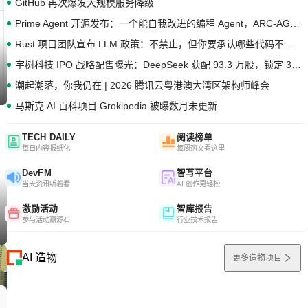
GitHub 再次爆发大规模服务降级
Prime Agent 开源发布：一个能自我改进的编程 Agent，ARC-AGI 3 超越人类专家基线
Rust 项目团队宣布 LLM 政策：不禁止，但你要承认哪些代码不是你写的
宇树科技 IPO 战略配售曝光：DeepSeek 获配 93.3 万股，锁定 36 个月
潮起潮落，你我仍在 | 2026 腾讯云粤港澳大湾区架构师峰会
马斯克 AI 百科项目 Grokipedia 被曝数月未更新
TECH DAILY
阅读榜单
每日内容报纸化
每周热文看这里
DevFM
智写平台
当天资讯听着看
AI 创作更轻松
激励活动
智库报告
参与活动赢源石
行业技术报告
AI 造物
更多造物项目