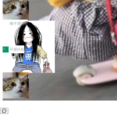
安全与合规要求。对于大多数普通研发场景，公
渐丰富，用户关注的重点也在发生变化：不只是
Gemini 的架构师。Google 首席科学家。 Jeff D
有云模型能够满足快速试用和效率提升的需求。
让AI用起来，还要进一步看清混合算力时代下，
🔥 SolonCode v2026.8.4 发布：界面
ean 在 Google 工作了 27 年后，宣布离职。 他
但对于金融、能源、医疗等对数据安全要求较...
字体可调、22 种语言、记忆搜索增强
Token花在哪里、算力是否被充分利用，以及持
不是一个人走。一同离开的还有 Sanjay Ghema
打开终端就能上岗的全中文编码智能体，这一轮
续增长的AI成本该如何优化。 深信服AI算力网关
wat（Google 员工编号 23，Jeff Dean 二十多
把「看得清、用母语、记得住」三件事一次补
梅子酒好吃
正是围绕这些实际问题，从Token治理和成本治
年的编程搭档，MapReduce 和 Bigtable 的共同
齐。 SolonCode 是什么 SolonCode 是杭州无
理两个方面，让用户的每一份算力都看得清、管
作者）、Quoc Le（Google 大脑核心成员，Se
让“代码语义理解”深度释放AI Coding
耳科技研发的企业级终端编码智能体——一位全
得住、用得稳、省得下、更安全！ 一、从现在开
价值潜能：华为云码道（CodeArts）
q2Seq 和 DocAI 的共同发明人）以及 Oriol Vin
中文驱动的数字员工，自主理解需求、规划步
一、代码仓深度理解技术的作用与价值 在软件工
始，Token使用一目...
代码仓技术解析
yals（Gemini 联合负责人，AlphaSta...
骤、编写代码。不挑模型、不挑平台，curl 一行
程实践中，代码仓是企业核心知识资产的主要载
开
开源科技
装完即用。 开源地址：Gitee · GitCode · GitHu
体。企业级代码仓库通常包含数十万乃至数百万
b 安装 支持 Java 8+（8~26）、macOS / Linu
一条“删库”命令跑 17 小时，算法工程
个文件，其规模远超单次模型调用可承载的上下
师删光 89TB 数据只为干私活
x / Windows / Harmony PC。 # macOS / Linu
文窗口。随着项目规模的持续扩张与代码历史的
最高人民检察院8月4日公布了一起案件：北京一
x / Harmony PC curl -fsSL https://solon.noea
不断累积，代码仓中的模块关系、接口契约、业
名90后算法工程师王某，为了给自己接的私活腾
局
r.org/solon...
务逻辑等关键信息往往分散于数十乃至数百个文
服务器空间，删光了公司AI游戏部门的全部核心
件之中，形成高度复杂的知识关联网络。传统的
数据。 王某2024年1月入职东城区某科技公司AI
代码检索手段（如关键词匹配、目录遍历）仅能
短剧部门，有互联网大厂背景。在公司内部架构
在语法层面完成文本定位，难以触及代码的语义
调整期间，部门三次通知全员将数据从A集群迁
内涵与结构关联，导致开发者使用代码智能体在
移到B集群，王某都回复了"收到"。 他没有迁移
理解大规模代码仓时面临显著"代码仓理解"瓶
数据。2024年9月3日下午4点，他使用此前登录