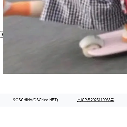
©OSCHINA(OSChina.NET)
京ICP备2025119063号