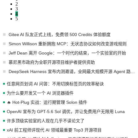
2
3
4
5
Gitee AI 队友正式上线，免费领 500 Credits 体验额度
Simon Willison 重新拥抱 MCP：无状态协议如何改变游戏规则
Jeff Dean 离开 Google：一个时代的结束，一个实验室的开始
慕尼黑市政府为全职开源项目维护者提供资助
DeepSeek Harness 宣布内测邀请，全网最大规模开源 Agent 路演现场诞生
任意网页划词 AI 问答：不用切换标签页的效率秘诀
为什么要开发又一个 AI 浏览器插件
🔥 Hot-Plug 实战：运行期管理 Solon 插件
OpenAI 宣布为 GPT-5.6 Sol 调优，并让免费用户无限用 Luna
许多顶级实验室的人现在几乎不读论文了
xAI 前工程师评现代 AI 领域最重要 Top3 开源项目