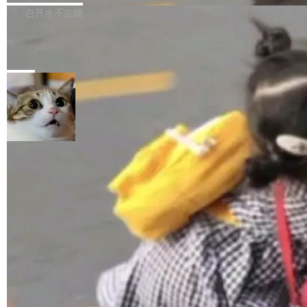
正，才能成为机器能理解的高质量数据。医学影
理工具。它可以查看，转换，编辑和分类所有主
白开水不加糖
像AI落地最昂贵的环节，不是算法，是专业医生
流格式的电子书。Calibre 是个跨平台软件，可
的时间。 张医生是某三甲医院放射科副主任医
SwiftUI 问世七年了，为什么开发者还
以在 Linux、Windows 和 macOS 上运行。 Cal
师，牵头一项腹部肌肉影像课题。他需要在数百
在骂它？
ibre 9.12 现已正式发布，此次更新内容如下：
Yakov Manshin 发了一期长达 40 分钟的 YouT
张CT影像上完成像素级精细分割，让系统"...
新功能 macOS：在 Connect/Share 按钮中添加
ube 视频，标题是"SwiftUI 七年后：一个平庸的
局
通过 AirDop 共享书籍的功能 Content server：
故事"。视频核心观点很简单：SwiftUI 发布七年
支持可向服务器后端添加新端点的插件 Edit boo
了，仍然像一个永久公测版。 Manshin 从数据
k：Compress images：添加将 GIF 图像转换为
流、布局系统、API 稳定性、性能、跨平台五个
加载更多
JPEG/WebP 的选项 ToC Editor：添加一个按
维度逐一批判了 SwiftUI。最让人印象深刻的一
钮，用于对目录中的条目进...
个论据是：苹果官方的 SwiftUI 教程项目 Land
marks，用最新 Xcode 在最新 macOS 上构建
运行，出来的效果是坏的——侧边栏按钮大小不
一，界面错位。他说这个问题"两年前就发现了，
至今没变"。 数据流方面，Manshin 指出 SwiftU
I 的属性包装器演进史...