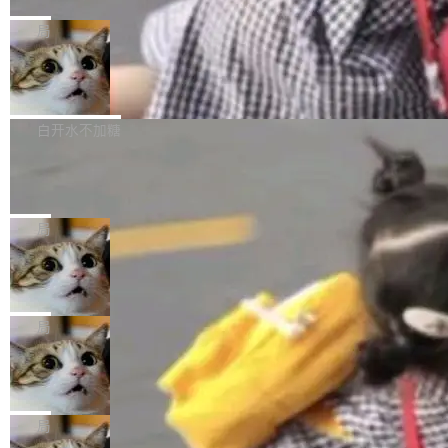
C版的产品，搭载“人机双写”重磅功能——你写
全球知名开源多媒体框架 FFmpeg 今天正式发
给 OpenAI 总法律顾问 Che Chang 发了封邮
你的，AI写AI的，同屏协作互不干扰。一句话让
布了 9.0 版本。这个版本除了带来新一代音视频
局
件，附了一封长信，要求 OpenAI 配合调查前苹
AI帮你干活，现在开启全新体验！ 温馨提示：
处理能力和硬件加速支持之外，还有一个特殊之
果员工带走机密信...
体验WorkBuddy鸿蒙PC版前，请将 HUAWEI M
亚马逊成本失控：AI 写代码烧掉 1215
处：FFmpeg 9.0 的代号是“Lei”。 这个名字，
万元，超预算 860%
atePad Edge 升级至 HarmonyOS 6.1.0.135S
来自中国开发者雷霄骅（Lei Xiaohua）。 对于
外媒近日曝光了亚马逊的多份内部报告显示，AI
P9 patch03及以上版本。 *升级路径：设置 > 搜
很多中国音视频开发者而言，这个名字并不陌
导致公司在多个项目上超支。《金融时报》报道
白开水不加糖
索“软件更新” > 检查更新，即可搜索新版本，下
生。十年前，他通过大量中文技术文章、源码分
称，仅一个项目的成本超支就高达 180 万美元
载安装完成升级即可。 没有...
析和开源示例，让一代开发者第一次真正理解 F
Hugging Face CEO 发声：中国正在开
（约合人民币 1215 万元）。 具体来说，一名工
源模型上碾压我们
Fmpeg，也成为很多人进入音视频开发领域的
程师借助 Anthropic 旗下 Claude Sonnet 模型
"他们正在开源模型上碾压我们。" Hugging Fac
“启蒙老师”。 而今年，恰好是雷霄骅离世十周
编写程序，目标是完成电商平台作者信息与商品
e CEO Clément Delangue 在 CNBC 的采访里
局
年。FFmpeg 社区最终选择用一个大版本的名
列表的数据匹配 —— 一项常规的数据处理任
没有拐弯抹角。他说中国正在赢得 AI 竞赛，而
字，留下了这份纪念。 雷霄骅曾是中国传媒大学
务，最终却产生了 180 万美元的账单，实际支出
当 AI agent 把源码变成了最好的扩展系
且按目前的速度，中国 AI 工具预计在今年底或
数字电视技术方向的博士生，长期从事视频、音
统，开发者工具必须开源
超出原定预算 860%。 更令人意外的是，该项目
2027 年就能追上美国前沿实验室的水平。 Dela
五年前，David Crawshaw 问过很多软件工程师
频技...
最终并未成功落地，而高额算力消耗持续运行长
ngue 把原因归结为一件事：开放协作。中国的
一个问题：你写过什么给自己用的程序？答案几
局
达 5 个月，公司直到财务对账时才察觉异常。这
AI 开发者在一个共享和协作的生态里加速迭代，
乎都是没有。工程师们整天用别人写的程序写程
意味着一个无人看管的 AI 程序，在近半年时间
而美国模型厂商在"闭门造车"。他的原话是 "buil
DeepSeek Harness 宣布内测邀请，全
序给别人用。偶尔有人自己写个博客系统、智能
里日夜不停地"烧钱"。 复盘显示，...
网最大规模开源 Agent 路演现场诞生
ding in silos"——各自为战，互不通气。 这个判
家居控制、家庭实验室，都算稀奇事。 Crawsh
一条内测招募帖，发出去的时候大概没人想到它
断从他嘴里说出来分量不同。Hugging Face 是
aw 是 Shelley 的作者，一个开源 AI coding age
会变成一场开源 Agent 生态的路演。 8月1日，
局
全球最大的开源 AI 平台，上面跑着上百万个模
nt。他最近在博客上写了一篇文章，核心论点很
DeepSeek Harness 团队负责人崔添翼（tiany