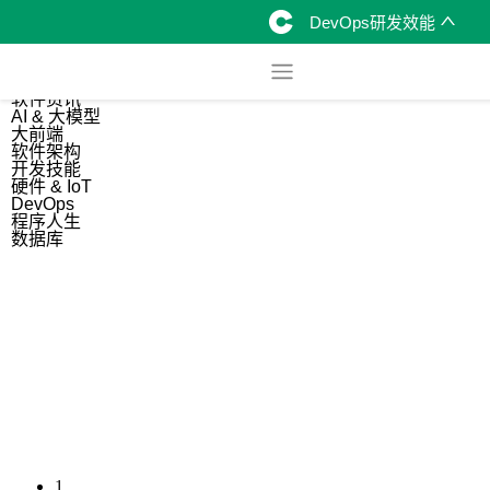
DevOps研发效能
综合
开源资讯
软件资讯
AI & 大模型
大前端
软件架构
开发技能
硬件 & IoT
DevOps
程序人生
数据库
1