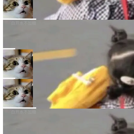
型。谁在开源赛道上领先，...
简单：开发者工具必须开源。 理由不是传统的自
商汤 SenseNova U1.5-Lite-Preview
i）在 X 上发帖： 「如果你是 Agent Harness 相
开源
由软件情怀，而是一个跟 AI agent 直接相关的
关开源项目的开发者，希望参加 DeepSeek Har
商汤科技宣布面向社区开源轻量级统一多模态模
技术判断。 两行 prompt 就能个性化任何软件 C
ness 的内测，可以回复或私信联系我。请附上
型的预览版本 SenseNova U1.5-Lite-Preview。
白开水不加糖
rawshaw 给出了两个 prompt。 第一个： "下载
GitHub id 以及开源代表作。」 DeepSeek 曾在
公告称，SenseNova U1.5-Lite-Preview并非简
某个软件的源码，在本地构建。修改 agent ...
官方招聘信息中写过一条简洁有力的公式：Mod
Ubuntu 将核心系统包从 deb 转成了 s
单的模型规模升级，而是基于 SenseNova U1
nap
el + Harness = Agent。模型负责理解和推理，
的一次系统性迭代，不仅在同一架构中贯通视觉
Ubuntu 正在把又一个核心系统包从 deb 转为 s
Harness 负责把能力落到真实环境中——调用工
理解、推理、生成与编辑，还仅以 8B-MoT 的轻
nap。这次是 hwctl——一个用来检查 Ubuntu
局
具、读写文件、管理上下文、处理错误、完成闭
量大小，将能力推进到4K、更精细的真实质感、
硬件认证状态的命令行工具。 Canonical 工程师
环。崔添翼招人的标...
更复杂的视觉控制和可持续迭代编辑。 相比 U
Dario Amodei 担心新人来 Anthropic
Alan Griffiths 在邮件列表中说得很直白：「hwc
只为金钱，不为使命
1，U1.5-Lite-Preview 在以下方向上带来了显著
tl 是一个 Ubuntu 专有的包，它和它的依赖项都
顶级 AI 研究员在两家公司之间来回跳，中间只
提升： 原生支持4K图像生成； 更精细的局部纹
是 Ubuntu 专有的，不会用在其他发行版上。」
隔了几天。 Lilian Weng 上周刚宣布因健康原因
局
理、细节与真实世界质感； 更准确的中英文文字
所以 deb 版本的受众实际上为零。既然只有 Ub
离开 Thinking Machines Lab，说自己作为联合
生成与复杂版式组织； 更稳定的图...
untu 用户在用，那用 snap 打包就没什么可纠结
FFmpeg 9.0 发布
创始人的角色「太累了」。几天后，The Inform
的。 从 deb 到 snap 的迁移路径 hwctl 是 rust-
ation 就曝出她将重回 OpenAI，负责递归自我
FFmpeg 9.0 现已发布，包含多项改进。官方更
hwlib 硬件 API 库的一部分，命令行工具负责查
改进方向的研究。她是 Thinking Machines 过
新日志列出的 9.0 版本主要更新内容如下： 扩
白开水不加糖
询 Ubuntu 的硬件认证数据库。...
去一年内第四个离开的联合创始人。 这家由前
展 AMF 色彩转换器 (vf_vpp_amf) 的 HDR 功能
OpenAI CTO Mira Murati 创立的公司，连创始
DeepSeek V4 Flash 单日消耗 8 万亿 t
MP4 muxer 中支持 LCEVC 音轨复用 Playdate
okens 登顶热搜
团队都留不住。 但 Thinking Machines 不是唯
视频编码器和多路复用器 添加 v360_vulkan filt
8 万亿 tokens。一天。一家公司的消耗。 Open