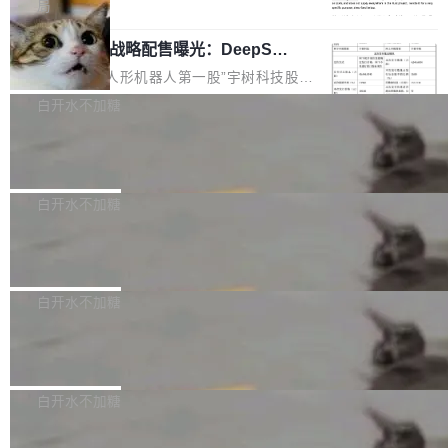
5% RHAE Best@1，超过了 ARC 报告的人类专
覆盖 rust-lang/rust 单一仓库的代码贡献。这不
局
家基线 95.4%。 不是又一个 coding agent 包装
是项目级别的官方立场，目前由五个团队采纳，
宇树科技 IPO 战略配售曝光：DeepSe
器 Prime Agent 的架构和市面上大多数 coding
但它可能是主流开源项目中关于 AI 辅助贡献最
ek 获配 93.3 万股，锁定 36 个月
agent 有本质区别。大多数 agent harness 的设
细致的一份规则。 政策的核心只有一句话：LLM
8月6日晚间，“人形机器人第一股”宇树科技股份
计是基于早期模型的能力—...
可以用来分析、提炼、审阅、建议，但不能用来
有限公司披露IPO发行价格及战略配售结果，杭
白开水不加糖
创作。 具体来说，LLM 生成的代码可以提交，
州深度求索人工智能基础技术研究有限公司（De
但必须满足五个条件：预先安排、非关键、高质
Docker 29.7.2 发布
epSeek）获配93.3399万股，按150.8元/股发行
量、充分测试、充分审查，并且必须披露。LLM
价格计算，认购金额约1.41亿元，股份锁定期为
Docker 29.7.2 现已发布，具体更新内容如下：
不得生成涉及安全性的关键变更，除非作者本身
36个月。 公告显示，本次宇树科技战略配售对
Bug fixes and enhancements 修复多次传递同
白开水不加糖
就是领域专家。即使如此，政策也"强烈不建
象主要包括长期投资机构、与公司业务具有战略
一环境变量时，docker service create和docker
议"这么做。 对于不披露的情况，审核者可以直
合作关系或长期合作愿景的大型企业、科创板保
Apache Fluss 毕业成为顶级项目
service update会发生 panic 的问题。docker/cl
接关闭 PR，无需解释。 政策作者 Jynn Ne...
荐人跟投子公司，以及公司高级管理人员和核心
i#7145 修复了 Docker Engine 29.7.0 中引入的
今年 7 月，Apache Fluss 的毕业提案在 Apach
员工参与设立的专项资产管理计划。其中，Dee
一个回归问题，该问题导致拉取镜像时会拒绝包
e 孵化器项目管理委员会（IPMC）投票中获得
白开水不加糖
pSeek作为与宇树科技具备战略合作关系的企
含绝对 hardlink 目标的镜像（此类镜像由某些镜
全票通过，随后获 Apache 软件基金会董事会批
业，获配股份数量占本次发行数量的2.31%。 除
像构建工具生成）。moby/moby#53305 修复了
马斯克 AI 百科项目 Grokipedia 被曝数
准。今天，Apache 软件基金会正式宣布 Apach
DeepSeek外，腾讯旗下上海启善投资有限公司
月未更新
Docker Engine 29.7.0 中引入的一个回归问
e Fluss 孵化毕业，成为 Apache 顶级项目（TL
埃隆·马斯克推出的AI百科项目 Grokipedia 被曝
获配9...
题，该问题可能导致在旧版 Linux 内核...
P）！这一里程碑不仅标志着 Fluss 迈入新的发
长期停止内容更新，未能实现其作为“AI版维基百
白开水不加糖
展阶段，也将进一步推动流式存储、实时湖仓与
科”替代品的目标。 据 Lawfare 最新调查，自今
AI 数据基础加速融合，为实时数据基础设施的发
Solon I18n：三种解析器，零样板代码
年4月以来，Grokipedia 页面更新功能基本停