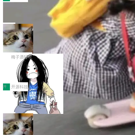
件。 腾讯网平团队在UCL-MPComm中实现了一
型或企业内部部署模型提升研发效率。但随着 AI
各领域的应用成果，覆盖技术底座、行业赋能、
个独立于业务线程的全局通信引擎（Engine），
Coding 从个人辅助工具逐步走向团队级、组织
Jeff Dean 离开 Google：一个时代的结
产品应用、支撑保障、专题等五大方向。深信服
并实...
束，一个实验室的开始
级应用，企业在规模化落地过程中，对安全性、
AI算力网关（AI创新平台）成功入选！ 随着各行
Google 员工编号 20。MapReduce 作者之一。
可控性和代码质量提出了更高要求。 首先是数据
各业的Agent走向规模化建设，算力构成形态逐
Bigtable 作者之一。TensorFlow 的作者之一。
局
安全与合规要求。对于大多数普通研发场景，公
渐丰富，用户关注的重点也在发生变化：不只是
Gemini 的架构师。Google 首席科学家。 Jeff D
有云模型能够满足快速试用和效率提升的需求。
让AI用起来，还要进一步看清混合算力时代下，
🔥 SolonCode v2026.8.4 发布：界面
ean 在 Google 工作了 27 年后，宣布离职。 他
但对于金融、能源、医疗等对数据安全要求较...
字体可调、22 种语言、记忆搜索增强
Token花在哪里、算力是否被充分利用，以及持
不是一个人走。一同离开的还有 Sanjay Ghema
打开终端就能上岗的全中文编码智能体，这一轮
续增长的AI成本该如何优化。 深信服AI算力网关
wat（Google 员工编号 23，Jeff Dean 二十多
把「看得清、用母语、记得住」三件事一次补
梅子酒好吃
正是围绕这些实际问题，从Token治理和成本治
年的编程搭档，MapReduce 和 Bigtable 的共同
齐。 SolonCode 是什么 SolonCode 是杭州无
理两个方面，让用户的每一份算力都看得清、管
作者）、Quoc Le（Google 大脑核心成员，Se
让“代码语义理解”深度释放AI Coding
耳科技研发的企业级终端编码智能体——一位全
得住、用得稳、省得下、更安全！ 一、从现在开
价值潜能：华为云码道（CodeArts）
q2Seq 和 DocAI 的共同发明人）以及 Oriol Vin
中文驱动的数字员工，自主理解需求、规划步
一、代码仓深度理解技术的作用与价值 在软件工
始，Token使用一目...
代码仓技术解析
yals（Gemini 联合负责人，AlphaSta...
骤、编写代码。不挑模型、不挑平台，curl 一行
程实践中，代码仓是企业核心知识资产的主要载
开
开源科技
装完即用。 开源地址：Gitee · GitCode · GitHu
体。企业级代码仓库通常包含数十万乃至数百万
b 安装 支持 Java 8+（8~26）、macOS / Linu
一条“删库”命令跑 17 小时，算法工程
个文件，其规模远超单次模型调用可承载的上下
师删光 89TB 数据只为干私活
x / Windows / Harmony PC。 # macOS / Linu
文窗口。随着项目规模的持续扩张与代码历史的
最高人民检察院8月4日公布了一起案件：北京一
x / Harmony PC curl -fsSL https://solon.noea
不断累积，代码仓中的模块关系、接口契约、业
名90后算法工程师王某，为了给自己接的私活腾
局
r.org/solon...
务逻辑等关键信息往往分散于数十乃至数百个文
服务器空间，删光了公司AI游戏部门的全部核心
件之中，形成高度复杂的知识关联网络。传统的
Cloudflare 分享推理优化实践：KV ca
数据。 王某2024年1月入职东城区某科技公司AI