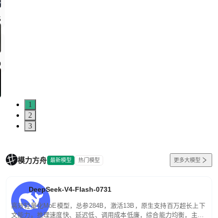
5
0
1
2
3
模力方舟
最新模型
热门模型
更多大模型
DeepSeek-V4-Flash-0731
高效轻量化MoE模型，总参284B，激活13B，原生支持百万超长上下
文能力。推理速度快、延迟低、调用成本低廉，综合能力均衡，主打