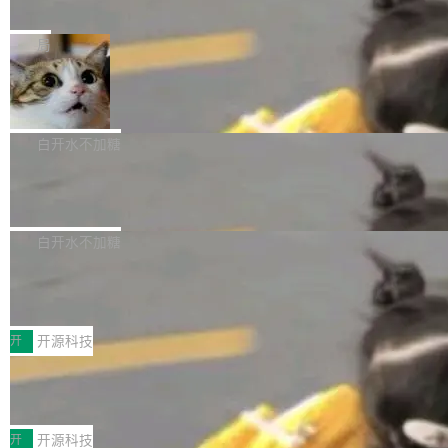
e” 和 Muse Spark 1.2 模型
mmit 之间的空隙里丢失了。 DeltaDB 要做的就
金额高达158.3亿美元，这一单项投入已经逼近
Meta 今天发布了两款 AI 产品：Muse Code，
是把这段空隙补上。 回退到任何一次编辑：Delt
微软同期总资本开支的四成。 与亚马逊、Alpha
一个在终端里运行的编程 agent；Muse Spark
局
aDB 捕获 commit 之间的每一次操作，...
bet、微软以及 Meta 等传统科技巨头相比，Spa
1.2，驱动这个 agent 的新模型。一句话概括：
ceXAI的资金消耗速度尤为引人瞩目。然而，支
美团开源 LoHoSearch，用知识图谱校
你可以用 curl -fsSL https://dev.meta.ai/install.
准 AI 能力认知
撑庞大支出的资金来源却呈现出截然不同的面
sh | bash 安装一个能在大项目里自动规划、写
机器出题的前提，是让机器拥有全局视野。整个
貌。数据显示，微软和 Meta 主要依托充沛的经
代码、验证结果的 AI 终端工具。 据介绍，Muse
构建流程可以分为四个环节：建图 → 控制难度
白开水不加糖
营现金流来覆盖资本开支，其资本支出覆盖率分
Code 是 Meta 的编程 agent 产品。它和市场上
→ 质量把关 → 数据概览。
别达到155% 和106%;而SpaceXAI的经营现金
腾讯开源 UCL-MPComm 通信库
已有的终端编程 agent 在设计理念上有几个明显
流仅能覆盖资本开支的12...
的差异点。 异步后台 agent：Muse Code 有一
腾讯网平团队宣布开源了 UCL-MPComm 通信
个主 agent 循环，外加一组后台 agent。这些后
库，并将作为transport接入Mooncake TENT。
白开水不加糖
台 agent...
该通信库针对AI Memory池化场景的数据传输需
CoStrict入选工信部2025人工智能应用
求进行了深度优化，能够实现数据中心内大规模
典型案例
计算节点间多种内存类型的高性能通信。 UCL-
近日，工信部科技司公示《2025人工智能应用典
MPComm将作为一种传输引擎接入Mooncake T
型案例入选名单》，深信服“面向企业研发场景的
开
开源科技
ENT，实现零拷贝传输性能提升30%、非零拷贝
开源 AI 编程平台 CoStrict 应用”凭借卓越的技术
传输性能最高提升5倍。UCL-MPComm底层基
深信服AI算力网关入选工信部人工智能
创新与落地成效成功入选。 全链路私有化部署，
应用典型案例！
于自研UCL-Engine通信引擎，后续腾讯网平将
助力企业AI研发安全落地 当前，越来越多企业已
前不久，工业和信息化部正式发布《2025年人工
持续开源更多基于UCL-Engine的高性能通信组
经开始引入 AI Coding 工具，通过调用公有云模
智能应用典型案例名单》，集中展示人工智能在
开
开源科技