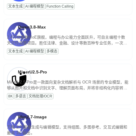
高并发、轻量化任务，适合日常对话、内容创作、基础 RAG、批量
文本生成
AI 编程模型
Function Calling
文案处理等普惠刚需场景。
Qwen3.8-Max
2.4万亿参数MoE旗舰，编程与办公能力全面跃升，可自主编程十数
天交付完整项目。胜任法律、金融、设计等数百种专业任务，一次对
话端到端交付生产级成果。原生视觉理解贯穿规划、执行与验证全流
文本生成
AI 编程模型
多模态
程，支持超长文档与长视频的深度语义解析。长程任务中自主规划与
闭环迭代，持续进化。
MinerU2.5-Pro
MinerU2.5-Pro是一款面向复杂文档解析与 OCR 场景的专业模型，能
够从图片和文档中识别文字、理解页面布局，并将非结构化内容转换
为便于存储、检索和二次处理的结构化结果。
8K
多语言
文档处理/OCR
Wan2.7-Image
万相 2.7 图像生成与编辑模型，支持组图、多图参考、交互式编辑和
最高 2K 输出。