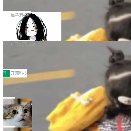
展开启新的篇章。
滞，过去三个月内没有任何条目完成更新，用户
如果你在 Spring Boot 里做过国际化，流程大概
提交的编辑请求也长期处于待处理状态。 Groki
是这样的：配 MessageSource 的 Bean、写 R
梅子酒好吃
pedia 于去年底上线，定位为由人工智能生成内
eloadableResourceBundleMessageSource、
容的百科平台，被马斯克视为传统众包百科网站
Apache Doris 4.1 全面增强 Iceberg：
声明 LocaleResolver、注册 LocaleChangeInt
支持 UPDATE、MERGE INTO 与 Iceb
维基百科的替代方案。Lawfare 调查发现，无论
erceptor…五六步之后才能看到第一行翻译文
Apache Doris 4.1 要补齐的，正是缺失的那一
erg V3
热门页面还是低关注度页面，均未出现近期更
本。 Solon 换了个方式。整个 i18n 模块围绕三
半。在已有查询能力的基础上，Doris 进一步支
白开水不加糖
新，相关问题并非局限于特定领域，而是在不同
个解析器、一个注解、一个工具类展开——没有
持了 UPDATE、DELETE、MERGE INTO 等数
主题和访问量页面中普遍存在。 调查人员最初认
XML、没有拦截器注册、没有样板配置。 资源
Testin XAgent：CIO智能测试落地指南
据修改操作、完整的表结构管理与分区演进，以
为，Grokipedia可能只是限...
文件的约定 把文件放到 resources/i18n/ 下： r
及 rewrite_data_files、expire_snapshots 等日
7月30日，TiD2026质量竞争力大会在北京中关
esources/i18n/messages.properties ...
常维护操作，并完整支持 Iceberg V3 格式。
村国家自主创新示范区会议中心开幕。本届大会
开
开源科技
由中关村智联软件服务业质量创新联盟主办，以
让非法状态不可表示：一篇关于 ADT
“智构可信·质创未来——AI原生时代的质量新范
的帖子在 Reddit 火了
式”为主题，直面AI从实验室走向规模化产业落地
有一种东西，一旦用过就回不去了。Alex Fedos
的核心质量命题。会上，《2026智能研发生产力
eev 管它叫"软件设计的基石"。 他说的东西不新
局
工具选型手册》发布，Testin云测的Testin XAge
鲜——代数数据类型（ADT），尤其是和类型
Cloudflare 开源内部企业 AI 平台 Clou
nt智能测试系统入选AI测试领域代表产品。对CI
（sum type）。但他说清楚了一件事：这不是类
dflare OS
O而言，这提示了一个转变：AI测试正在从效率
型系统的学术体操，是日常编码的思维方式。 文
Cloudflare 发布了一个开源项目 Cloudflare O
工具升级为企业的质量基础设施。 CIO面对的新
章从一个简单的例子切入。一个网站的深色主题
S。如果你只看官方博客，你会觉得这是又一
局