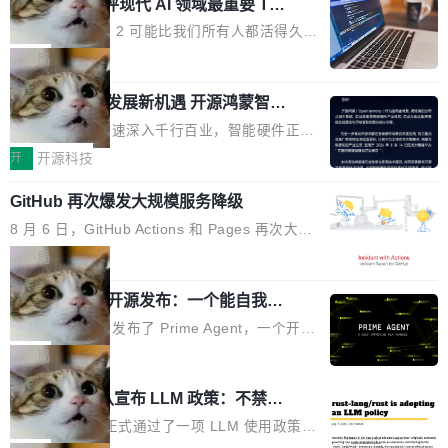
业化营销服务的需求从未如此迫切。 但市场扩容
xAI 前工程师评现代 AI 领域最重要 Top
n 这条推文引发了广泛讨论。他不是在说风凉
巧机身有效提升市面主流标准A...
3 开源项目
的同时,服务商的竞争逻辑正在改变。2026年Top
话，他是说出了一个圈内人尽皆知但很少公开捅
Flash Attention 2 可能比我们所有人都活得久。
Agency年度合辑的观察指出,“产品”这个离消费
破的事实。 Jordan 随后补充了一句软化声明：
这句话不是来自某个技术博客，而是出自 Hieu
局
者最近的载体,在整个品牌营销层面的权重显著变
「我不认为这些会议上大部分论文都在过度宣传
Pham 的一条推文。Hieu Pham 是谁？他是 xAI
高了。全域营销服务商的竞争正在从规模转向深
或造假。问题是，作为读者，如果你筛选出那些
共商智能硬件发展新机遇 开源鸿蒙智能
的早期工程师之一，在 Grok 训练基础设施团队
度,案例厚度、全域覆盖、多线协同...
硬件开发者日杭州站即将举行
看起来最令人兴奋的论文，那它们大部分都是过
工作过。近日他在 X 上发了一条帖子，列出了他
随着万物智联加速深入千行百业，智能硬件正从
度宣传的。」 这才是真正的痛点。不是所有论文
认为现代 AI 领域最重要的三个开源项目。 第一
单点设备迈向智能化、网联化、协同化发展。作
开
开源科技
都有问题，是最吸引眼球的那批论文最有问题。
个名字毫无悬念：Flash Attention 2。 Hieu 的
为面向全场景、跨终端的分布式操作系统，开源
他引用的帖子来自 Mathew Shen，一位 ICLR 2
理由很具体。FA 系列不需要解释，但 FA2 是他
GitHub 再次爆发大规模服务降级
鸿蒙通过统一技术底座和分布式能力，为不同类
026 的读者：「看了篇 ...
认为最重要的一个——复杂度恰到好处，刚好能
型智能设备的开发、连接与互联提供关键支撑，
8 月 6 日，GitHub Actions 和 Pages 再次大规
驱动你去学 CuTe，但还没被那些"邪恶的" Hopp
也为产业链企业探索产品创新与商业增长打开新
模服务降级，Actions 完全不可用超过 5 小时，
局
er++ 优化所淹没，足够容易修改和适配。 更关
的空间。 8月14日，开源鸿蒙智能硬件开发者日
webhook 停发，连自托管 runner 也因调度层故
键的是 FA2 的持久性...
（OHDD：OpenHarmony Hardware Develope
Prime Agent 开源发布：一个能自我改
障无法工作。Pages、Copilot code review、C
进的编程 Agent，ARC-AGI 3 超越人类
r Day）将在杭州启航。活动面向智能硬件产业
opilot coding agent 全部受影响。从检测到完全
Prime Intellect 发布了 Prime Agent，一个开源
专家基线
链企业和开发者，邀请行业专家与资深技术顾
恢复，大约 12 小时。 这是 2026 年 8 月的第六
的编程 Agent Harness，核心设计围绕两个抽
局
问，围绕开源鸿蒙技术能力、设备适配、芯片适
起事故，其中四起与 AI/Copilot 服务相关。 Git
象：Recursive Language Model（RLM）和 C
配、功耗与稳定性调优、兼容性测评及统一互联
Rust 项目团队宣布 LLM 政策：不禁
Hub 员工 kdaigle 在 HN 讨论中贴出了一组数
ontinual Harness。在 ARC-AGI 3 基准测试
等内容展开系统讲解和实战交流，帮助企业进一
止，但你要承认哪些代码不是你写的
据：2025 年全年 10 亿次 commit。现在，每周
上，Prime Agent + Opus 5 的组合达到了 95.
Rust 语言项目正式通过了一项 LLM 使用政策，
步了解开源鸿蒙在智能...
2.75 亿次，全年预计 140 亿次。GitHub...