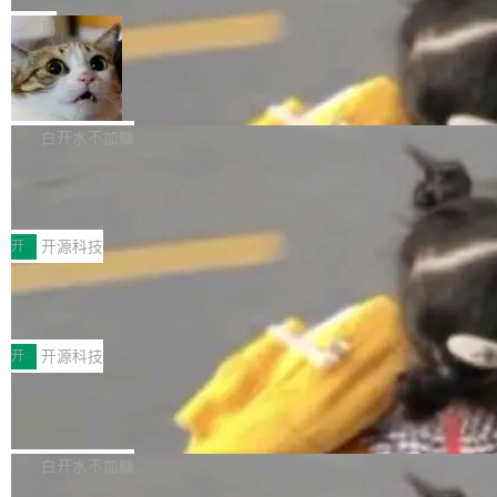
一在人才争夺战中失血的公司。六月，Google
er HE-AAC 960 解码 (DAB+) transpose_cuda
Code 在 X 上发帖：「DeepSeek Flash did 8T
局
连失两员大将：Noam Shazeer 去了 Op...
filter 添加 AMF Frame Rate Converter (vf_frc
tokens on August 1st. 5T of free usage + 3T
_amf) filter SMPTE 2094-50 元数据支持和直
NetBSD 11.0 正式发布
on OpenCode Go.」79.8 万次浏览，连带着 #
通 ProRes RAW VideoToolbox 硬件加速器 AP
DeepSeek一天消耗了8万亿# 上了微博热搜——
NetBSD 11.0 现已正式发布，这是 NetBSD 操
V ...
注意这是 OpenCode 一家的消耗。 OpenCode
作系统的第十八个主要版本。 自 NetBSD 10.1
白开水不加糖
是 Anomaly 出品的 AI 编程工具，套餐 10 美元/
以来的变化 更新亮点： 新增对 RISC-V 处理器
月。用户交了 10 美元，就能用 DeepSeek Flas
2026 ChinaJoy鸿蒙游戏增长臻享会举
架构的支持。NetBSD 11.0 是首个支持 64 位 R
办，鲸鸿动能系统呈现游戏行业解决方
h 随便写代码，按网友说法：「怎么使劲用也用
ISC-V 平台的稳定版本，涵盖一系列基于 StarFi
8月1日，2026 ChinaJoy期间，鸿蒙游戏增长臻
案
不完。」5T 来自免费额度，3T 来自 Go...
ve JH71XX 的设备，例如 VisionFive 2、PINE
享会在上海举办。鸿蒙生态的全场景智慧营销平
开
开源科技
64 STAR64，以及 QEMU。 增强了对 POSIX.1
台鲸鸿动能协同华为游戏中心，面向游戏行业开
-2024 和 C23 编程接口标准的兼容性。 compat
技嘉X3D系列再添新成员 B850 AORU
发者及生态伙伴，系统呈现了平台在游戏领域的
S ELITE X3D主板强化性能体验
_linux(8) 增强了对 Linux 系统调用的支持，包
完整能力版图——从IAP高价值用户的全周期经
面向AMD Ryzen X3D处理器玩家，技嘉X3D系
括 epoll（围绕 kqueue 实现）、POSIX 消息队
营、到IAA游戏的“买变一体”正循环、再到联运与
列主板阵容迎来新成员——B850 AORUS ELITE
开
开源科技
列、...
广告协同的全链路经营闭环，以及面向全球市场
X3D。作为面向主流高性能平台打造的全新主板
的出海增长布局。 华为终端云业务商业化销售负
Zadig v5.0 发布：AI 发布专员与 AI 审
产品，B850 AORUS ELITE X3D延续技嘉在X3
查专员上线
责人在开场致辞中表示，游戏开发者的核心诉求
D平台优化上的技术积累，旨在为游戏玩家带来
我们团队这几天最大的卡点不是 AI 写得不够
已不再是“多一个投放渠道”，而是一套能够持续
更稳定、更高效的装机选择。 B850 AORUS ELI
好，是 AI 写得太好了。 好到审查排期从两天的
白开水不加糖
驱动增长的体系。截至目前，搭载HarmonyOS
TE X3D基于AMD AM5平台打造，支持AMD Ry
活儿拖成了五天。PR 一堆起来没人敢合，发布