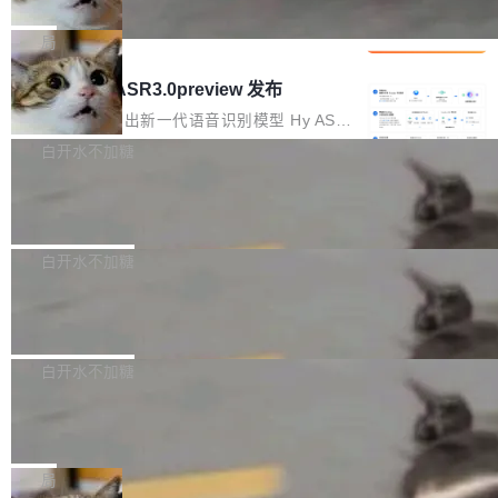
che 量化 + 权重压缩，吞吐量提升 4
代码检索手段（如关键词匹配、目录遍历）仅能
短剧部门，有互联网大厂背景。在公司内部架构
Kimi 和 GLM 是当前最强的大模型系列之一，但
1%，成本降 30%
在语法层面完成文本定位，难以触及代码的语义
调整期间，部门三次通知全员将数据从A集群迁
它们有一个共同的问题：太吃显存了。月之暗面
局
内涵与结构关联，导致开发者使用代码智能体在
移到B集群，王某都回复了"收到"。 他没有迁移
的 Kimi K 系列和智谱的 GLM 都是长上下文、M
理解大规模代码仓时面临显著"代码仓理解"瓶
腾讯混元 Hy ASR3.0preview 发布
数据。2024年9月3日下午4点，他使用此前登录
oE 架构的大模型，好用到让人上瘾，但 GPU 显
颈。 代码仓深度理解服务（以下简称" CodeBas
的账号密码进入A集群，输入了一条被程序员圈
存永远不够用。 Cloudflare 的 Workers AI 团队
腾讯混元正式推出新一代语音识别模型 Hy ASR
e深度理解服务"）是华为云码道（CodeA...
称为"删库跑路"的命令——最高管理员权限、无
一直在跑这些模型的推理。他们在官方博客上发
3.0preview。基于最新一代大语言模型 Hy3 的
白开水不加糖
需确认、强制递归删除。17个小时后，运维人员
了一篇技术文章，详细拆解了三种让大模型在 G
语言理解能力，以及融合了高精度语音识别与深
发现异常并中止进程时，89TB数据已经没了。
Pale Moon 34.3.2 发布，苍月浏览器
PU 上跑得更省、更快的技术手段——KV cache
度语义理解能力，实现了语音识别能力的全面升
删掉的是AI游戏部门的全部开发文件，包括公司
量化、模型权重压缩、以及共享 KV cache 的完
级。 根据介绍，Hy ASR3.0preview 目标在于：
Pale Moon 34.3.2 现已发布，这是一个安全更
自研的多个文生3D和...
整性保护。效果是：吞吐量提升 41%，每 token
让语音识别不再只是听清，而是真正听懂。通过
新和少量网页兼容性修复版本。 Changes/fixe
白开水不加糖
成本降低 30%，精度不变。 FP8 省的不仅是显
先理解你的语境和意图，再把准确的文字直接给
s： 实现了URL.Parse()便捷功能 对浏览器内部
存 KV cache 是推理时最吃显...
到你。从“逐字转写、单点优化”演进为“理解语
PostgreSQL 18/19 新特性深度解读
函数添加了多项边界检查，以避免潜在的越界访
境、兼容场景、一键直出”。 Hy ASR 3.0 previe
问、下溢和溢出。（DiD） 修复了加载和解析内
演讲者分享了一个有趣的实践：面对 PG 18 已
w 不要求标准普通话，方言识别覆盖粤语、吴语
容提供的字体时出现的几个问题 为避免音频加
发布的 Release Notes，他利用 AI 工具（如 Co
白开水不加糖
等 10 大方言片区和 20 余个二级小片区。在开
载、处理和播放过程中可能出现的一系列错误，
pilot）对数千条 commit 日志进行自动分析，先
源评测集中，Hy ASR 3.0 preview 在多语种的
对音频采样频率设定了下限 采样率低于 8kHz
慕尼黑市政府为全职开源项目维护者提
让模型总结出三十余条潜在特性，再逐条要求生
WER（...
供资助
（通常被认为是 "telephone"/"walkie-talkie" 音
成详细解释和代码校验，最终筛选出对用户体感
"在过去大约 10 年的大部分时间里，libexpat 的
质的最低采样率）的音频格式将被拒绝 修复了 C
最强的若干项。对于尚未正式发版的 PG 19，则
维护工作一直与我的日常工作、家务、社交生活
局
SS 圆角虚线样式中可能存在的问题 如果表单中