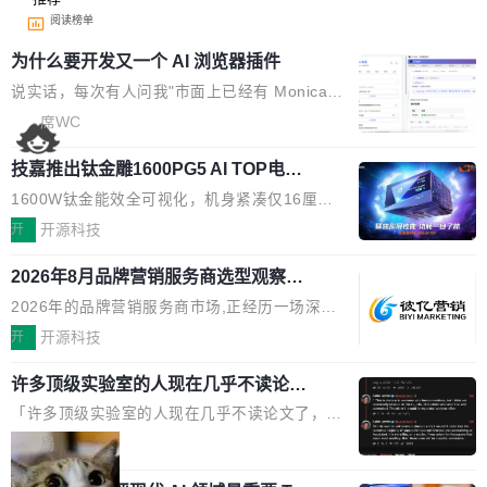
阅读榜单
为什么要开发又一个 AI 浏览器插件
说实话，每次有人问我"市面上已经有 Monica、
Sider、Copilot for Chrome 这些 AI 浏览器插件
席WC
了，你为什么还要再做一个"，我都觉得这个问题
技嘉推出钛金雕1600PG5 AI TOP电
问得好。 因为我自己也是从用户变成开发者的。
源：为发烧级主机与本地AI算力打造旗
现有产品的天花板 我用过不少 AI 浏览器插件。
1600W钛金能效全可视化，机身紧凑仅16厘米
舰供电方案
刚开始觉得都挺好——选中一段文字，弹出解
继2026台北电脑展首度亮相后，技嘉科技近日正
开
开源科技
释；写邮件时帮你润色；看英文网页给你翻译摘
式发布钛金雕1600PG5 AI TOP电源。这款高端
要。但用久了你会发现，它们本质上都是同一类
2026年8月品牌营销服务商选型观察：
电源专为发烧级DIY主机与本地AI算力平台打
从流量思维到品牌资产思维的范式转移
东西：一个带网页上下文的聊天框。 它们能读取
造，整机长度仅16厘米，提供1600W额定功率
2026年的品牌营销服务商市场,正经历一场深刻
页面的文本，然后把文本丢给大模型，再返回一
与80PLUS钛金能效；支持ATX 3.1与PCIe 5.1
的价值重构。全球全案品牌代理机构市场从2025
开
开源科技
段回答。仅此而已。 这当然有用，但总觉得差点
规范，结合服务器级元件、完善供电线材与内置
年的83.1亿美元增长至2026年的86.6亿美元,年
意思。比如我在一个后台管理系统里，需要填50
实时LCD监控屏，可充分满足当下高阶PC主机
许多顶级实验室的人现在几乎不读论文
复合增长率达5.44%,预计2032年将突破120亿美
个表单字段，每个字段还有联动逻辑；比如我
了
的严苛使用需求。 澎湃功率，紧凑机身 钛金雕1
元。数字广告与公共关系相关服务市场更是从20
「许多顶级实验室的人现在几乎不读论文了，而
想...
600PG5 AI TOP具备强悍输出功率，同时实现
25年的8463亿美元扩张至2026年的8763亿美
且他们认为 ICLR/ICML/NeurIPS 充斥着大量过
局
机身尺寸大幅精简。整机长度仅16厘米，属于同
元。数字的背后是一个清晰的事实——品牌对专
度宣传和欺诈。」 OpenAI 研究员 Keller Jorda
功率段机身尺寸十分紧凑的1600W电源产品。小