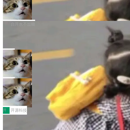
通过拉取过去一年内（从 PG 18 Beta1 时间点
和休闲娱乐竞争时间。" 这是 libexpat 维护者 S
的图像元素不在同一个子树中，则它们将不再关
至今）的所有 commit，同样交由 AI 分析提炼。
Firefox 153.0.3 发布
ebastian Pipping 写在博客里的话。8 月 4 日，
联 加...
经过人工复核，准确度令人满意。这一方法也为
他宣布了一个新消息：从 2026 年 8 月 1 日起，
Firefox 153.0.3 现已发布，具体更新内容如
社区爱好者提供了高效跟踪新版本的思路。
他可以全职维护 libexpat 了，最长 6 个月。发
下： New Smart Window 包含多项增强功能：
白开水不加糖
工资的是慕尼黑市政府。 libexpat 是一个 C99
<ul> <li>现在建议列表会显示更多结果，方便用
编写的流式 XML 解析器，MIT 许可证。和 libx
Cloudflare Computer 开源：你的 Age
户查找历史记录和切换到已打开的标签页。（<a
nt 需要一台电脑，而不是一个容器
ml2 一样，它是世界上使用最广泛的 XML 解析
href="https://bugzilla.mozilla.org/show_bug.c
Cloudflare 开源了名为 @cloudflare/computer
库之一。你的操作系统、浏览器、无数的基础设
gi?id=2019042">Bug&nbsp;2019042</a>）</l
的 npm 包。项目的核心论点是：容器不适合 Ag
局
施软件，很可能都在用它。而过去十年，维护它
i> <li>现在，助手可以直接使用 Exa 的网络搜索
ent 计算。真正适合的，是 Isolate。 Cloudflare
的人一直在用业余...
结果回答问题，而无需将问题转交给搜索引擎。
OpenAI 公开邮件和聊天记录回应苹果
工程师在这件事上没什么可谦虚的——他们用 W
诉讼，称“Apple is getting this wron
（<a href="https://bugzilla.mozilla.org/show_
orkers 跑了十年 Isolate。用 CEO Matthew Pri
上个月，苹果一纸诉状把 OpenAI 告上法庭，指
g”
bug.cgi?id=204...
nce 的话说：「我们一生都在用 Isolate 运行代
控其挖角苹果前员工并窃取商业秘密。苹果的诉
局
码，而 AI Agent 不需要容器，它们需要的是 Iso
状把 OpenAI 描述成一个系统性地从前东家挖
late。」 容器为什么不合适 容器的问题在于启动
HUAWEI MatePad Edge上架WorkBu
人、套取机密信息的对手。 OpenAI 没发律师
ddy鸿蒙PC版，说话就能干活的AI办公
和销毁都太重了。一个 Agent 要执行的任务可能
函，也没选择庭外沉默。它在官网贴了一篇博
全能AI工作台WorkBuddy鸿蒙PC版上架HUAWE
搭子
只需要几毫秒的 CPU 时间，但容器从冷启动到
文，标题只有六个字：Apple is getting this wro
I MatePad Edge应用市场，直接下载即可使
开
开源科技
就绪要花数秒。如果未来有十...
ng。 然后，它把邮件往来和 iMessage 聊天记
用，与鸿蒙电脑上的体验一致。值得一提的是，
录全贴了出来。 他发错人了 苹果外部律师 Gabr
FFmpeg 9.0 发布：代号“Lei”，以此纪
这是目前市面上唯一支持平板接入WorkBuddy P
念中国开发者雷霄骅
iel Gross 来自 Weil 律所，2 月 23 日下午 5:53