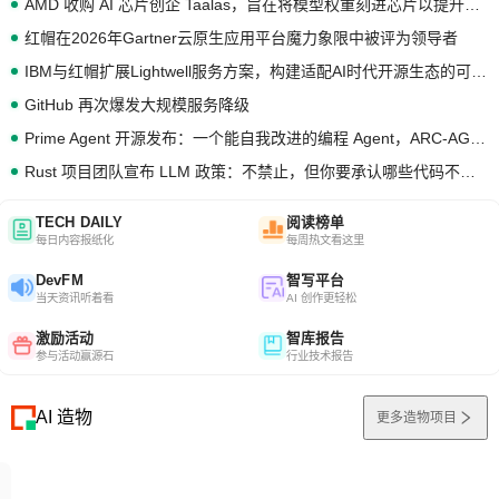
AMD 收购 AI 芯片创企 Taalas，旨在将模型权重刻进芯片以提升推理性能
红帽在2026年Gartner云原生应用平台魔力象限中被评为领导者
IBM与红帽扩展Lightwell服务方案，构建适配AI时代开源生态的可信基础设施
GitHub 再次爆发大规模服务降级
Prime Agent 开源发布：一个能自我改进的编程 Agent，ARC-AGI 3 超越人类专家基线
Rust 项目团队宣布 LLM 政策：不禁止，但你要承认哪些代码不是你写的
TECH DAILY
阅读榜单
每日内容报纸化
每周热文看这里
DevFM
智写平台
当天资讯听着看
AI 创作更轻松
激励活动
智库报告
参与活动赢源石
行业技术报告
AI 造物
更多造物项目