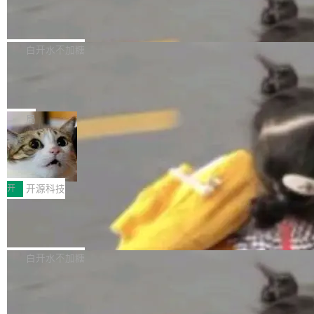
6的终端设备已突破7000万台，注册开发者数量
zen 9000/8000/7000系列处理器，并针对X3D
Dgraph v25.4.0 发布，具有图形后端的
窗口推了又推。好到合进 main 分支的代码，我
已突破 1100 万。随着鸿蒙生态汇聚越来越多的
原生 GraphQL 数据库
处理器特性进行平台级优化。其搭载X3D鸡血模
们自己都没看完。 这事不是个例。GitLab 调研
Dgraph 是一个水平可扩展的分布式 GraphQL
高质量游戏...
式2.0，可根据不同使用场景释放处理器潜力，
过 1528 名开发者，85% 说 AI 把瓶颈从写代码
数据库，有一个图形后端。作为一个原生的 Gra
白开水不加糖
帮助玩家在游戏与高负载应用中获得更充分的性
转移到了审代码。 写代码有人替你干了。但审代
phQL 数据库，它严格控制数据在磁盘上的排列
能表现。 在核心规格方面，B850 AO...
码、把关发版这两道关，还得靠人肉扛。 V5.0
竹知了：一个零依赖的单文件 HTML，
方式，以优化查询性能和吞吐量，减少集群中的
把儿时竹蝉玩具搬进浏览器
想让 AI 一起盯。
磁盘寻道和网络调用。 Dgraph v25.4.0 现已发
竹知了（zhuzhiliao）是那种小时候路边摊上几
布，具体更新内容包括： feat(zero)：Zero 现
块钱的玩意儿——一根小竹签，一个竹筒，一头
局
支持 --security superflag（token=...;whitelist
系着涂了松香的线。甩起来，竹膜震动，发出“哇
=...），与 Alpha 版本的格式一致，并据此对其
30倍效率升级：解锁医学影像数据要素
——哇”的蝉鸣声。实物越来越难找了，有开发者
价值化的真实路径
管理 HTTP 端点进行授权。 <blockquote> <p>
把它做成了 Web 玩具，放在 zhuzhiliao.imsai.c
完成一例腹部CT影像标注，张医生过去需要约1
<span><strong>警告：</strong>&nbsp;Zero
c 上，并在 GitHub 开源。 玩法很简单：按住屏
20个小时。他必须在数百张连续影像上，一笔一
开
开源科技
的 admin ...
幕画圈，或者直接甩手机。页面会实时显示转速
笔勾画边界，一层一层识别肌肉组织。如今，使
（圈/秒），声音来自真实竹知了录音的 1.72 秒
Apache Dubbo-go v3.3.2 正式发布
用东软飞标医学影像标注平台，同样的工作缩短
采样，无缝循环。音频解码失败时，还有一套合
至4小时，效率提升30倍。 这组数字背后，改变
这个版本面向生产环境，重心在内核稳定性。我
成兜底——锯齿波振荡器模拟脉冲，并联带通共
的不只是速度，而是把医学影像转化为AI能力的
们彻底收敛了旧配置体系，扩展了 Triple 协议与
白开水不加糖
振峰模拟竹膜和筒腔共鸣。 技术细节上，物理引
路径真正打通了。 大型医院积累的影像数据规模
泛化调用能力，加强了应用级元数据和服务治
擎是绳系质点模型：重力、弹性绳（只拉不
庞大，但不能直接用于训练模型。器官、病灶和
Calibre 9.12 发布，功能强大的开源电
理，同时集中修了并发安全、资源泄漏和热路径
推）、空气阻力，1/240 秒定步长积...
子书工具
组织边界，必须由专业医生逐层识别、标记和校
性能问题。
Calibre 开源项目是 Calibre 官方出的电子书管