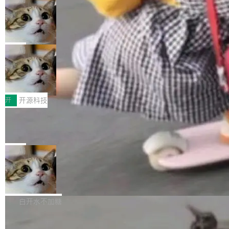
现实 过去两年，CIO们的焦虑清单上多了两项：
设置，如果用布尔值 + 可空字段来表示——bool
个"AI 知识库 + 聊天机器人"——每个大厂都在
一是如何让大模型和智能体应用安全地从PoC走
ean 表示是否可切换，nullable 的默认模式、浅
Deno 团队开源 Celld，可自托管的分
做，没什么新鲜的。 但 Kenton Varda 在 Twitte
向生产，二是如何让测试团队跟得上AI应用...
布式 Durable Objects
色方案、深色方案——会产生大量无意义的组
r 上把事情说清楚了： 今天我们发布了 Cloudfla
Ryan Dahl 领导的 Deno 团队推出了最新开源项
合。方案缺了、配置冲突了、全 null 了。要知道
re OS，一个带连接器的聊天机器人，跟其他所
目 Celld，一个能在自己机器上运行 Cloudflare
局
哪些组合有效，作者说，你得靠"文档、校验、或
有科技公司做的一样。只不过，实际上它不一
Workers 和 Durable Objects 的守护进程。 设
者部落知识"。 换个写法。Rust 的 enum，两个
样。这是 Sandstorm.io 的重制版，我十年前的
鲁大师7月新机性能/流畅/AI榜：vivo夺
计思路很直接：每个对象是一个独立的 SQLite
变体：Switchable...
性能、流畅双第一，三星Galaxy Z系列
那个创业公司。不同的是，这次它构建在 Cloudf
数据库，按名称寻址，复制到你自己的 S3 兼容
2026年7月的手机市场，由于存储等硬件成本暴
新折叠缺席
lare Workers 上——我花了九年时间搭建的平台
存储库里。节点之间只通过这个存储库协调——
增，手机厂商的日子也不好过啊，新机速度明显
开
开源科技
——并且深度集成了 AI。这基本上是我十年秘密
没有控制平面，没有共识协议。每个对象自带一
放缓，因此硝烟味淡了许多。新机参数规格除开
计划的顶峰。 十年前，Ken...
个小型数据库，应用天然按分片构建，单个数据
Zed 推出 DeltaDB，一个记录 commit
高价的三星折叠（三星Galaxy Z Fold8 Ultra / Z
之间所有操作的版本控制系统
库的竞争和爆炸半径问题在设计层面就被消除
Fold8 / Z Flip8）外，其余要么是中低端机器，
Zed 编辑器团队发布了新项目——DeltaDB，一
了。 闲置的 cell 会休眠到几乎不占资源。当 cel
例如iQOO Z11i、REDMI Note 17、REDMI No
个在 git commit 之间记录每一次编辑操作的版
局
l 迁移或唤醒时，新宿主从 S3 恢复 SQLite 数据
te 17 Pro、OPPO K15，要么是vivo X300 E这
本控制系统。目前处于 Early Access 阶段。 De
库继续执行。存储库是持久化的唯一真相...
样的次旗舰。 Galaxy Z Fold8 Ultra / Z Fold8 /
SpaceXAI 单季资本开支达 183 亿美元
ltaDB 的核心思路直接写在 landing page 最显
Z Flip8三款折叠屏新机均在7月22日发布，且全
眼的位置：「Software is made between com
根据风险投资人Tomer Tunguz 博客（VC 分
部搭载骁龙8 Elite Gen5 for Galaxy，它们本该
mits」——软件是在 commit 之间写出来的。git
析）披露的最新分析与第二季度业绩报告，Spac
白开水不加糖
是7月性...
只记录了你提交的最终状态，但真正的工作过程
eXAI在上个季度的总资本支出飙升至183.7亿美
——打字、删改、试错、agent 对话——都在 co
Meta 发布终端编程 Agent“Muse Cod
元。其中，绝大部分资金被直接用于 AI 领域，