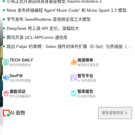
小米正式开源自研具身基座模型 Xiaomi-Robotics-1
Meta 发布终端编程 Agent“Muse Code” 和 Muse Spark 1.2 模型
字节发布 SeedRealtime 音视频全双工大模型
DeepSeek 将上调 API 定价，涨幅较大
腾讯开源 UCL-MPComm 通信库
跳出 Fatjar 的束缚：Solon 插件的体外扩展（E-Spi）与热插拔（H-Spi）
TECH DAILY
阅读榜单
每日内容报纸化
每周热文看这里
DevFM
智写平台
当天资讯听着看
AI 创作更轻松
激励活动
智库报告
参与活动赢源石
行业技术报告
AI 造物
更多造物项目