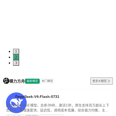
1
2
3
模力方舟
最新模型
热门模型
更多大模型
DeepSeek-V4-Flash-0731
高效轻量化MoE模型，总参284B，激活13B，原生支持百万超长上下
文能力。推理速度快、延迟低、调用成本低廉，综合能力均衡，主打
高并发、轻量化任务，适合日常对话、内容创作、基础 RAG、批量