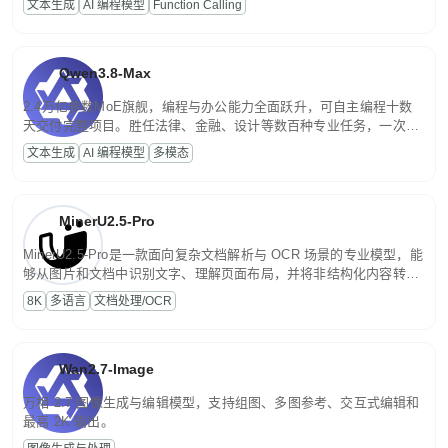
文本生成
AI 编程模型
Function Calling
文案处理等普惠刚需场景。
Qwen3.8-Max
2.4万亿参数MoE旗舰，编程与办公能力全面跃升，可自主编程十数
天交付完整项目。胜任法律、金融、设计等数百种专业任务，一次对
话端到端交付生产级成果。原生视觉理解贯穿规划、执行与验证全流
文本生成
AI 编程模型
多模态
程，支持超长文档与长视频的深度语义解析。长程任务中自主规划与
闭环迭代，持续进化。
MinerU2.5-Pro
MinerU2.5-Pro是一款面向复杂文档解析与 OCR 场景的专业模型，能
够从图片和文档中识别文字、理解页面布局，并将非结构化内容转换
为便于存储、检索和二次处理的结构化结果。
8K
多语言
文档处理/OCR
Wan2.7-Image
万相 2.7 图像生成与编辑模型，支持组图、多图参考、交互式编辑和
最高 2K 输出。