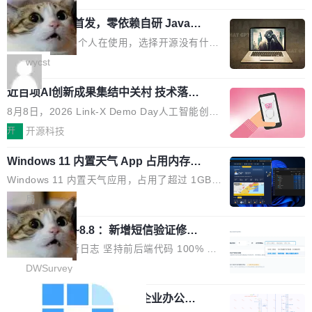
用时的检索能力确实远不如闭源前沿模型。差距
式发光结构，并装配全新 ObsidianShield 抗反
阶段。 10 万亿是什么概念？Anthropic 目前最
在哪？就在 RL 后训练。 从 RAG 到 agentic...
wastnet 开源首发，零依赖自研 Java H
射镀膜，黑阶表现提升可达40%，并将表面硬度
大的模型 Mythos 5 约 8 万亿参数。DeepSeek
TTP/2 框架，性能对标 Undertow !
由2H升級至3H，画面对比度与强度都提升的同
V4-Pro 是 1.6 万亿。月之暗面的 Kimi K3 是 2.
这个项目一直是个人在使用，选择开源没有什么
时还具有 320Hz 刷新率与 0.03ms GTG 灰阶响
8 万亿。美团 LongCat-2.0 是 1.6 万亿。字节
动机理由，就是想开源了，如果非要说一个，那
wycst
应时间，从源头消除拖影与动态模糊。 1.突破 O
跳动的这个未命名模型，直接跳到了 10 万亿。
就是它多少弥补了国产 Java 自研 HTTP/2 框架
LED 画质局限，暗部细节...
预训练通常需要 3 到 6 个月，之后还有微调阶
近百项AI创新成果集结中关村 技术落地
这块空白——放眼国产 Java 生态，能拿出手的
与产业迭代提速
段。按这个时间线，最早可能在 2026 年底或 2
HTTP/2 网络框架，要么闭源，要么底层建立在
8月8日，2026 Link-X Demo Day人工智能创新
027 年初发布。 这个节点很微妙。Anthropic 刚
Netty 之上，真正自研的 Java 实现几乎没有。
项目展在北京中关村举办。本次活动由星连资
开
开源科技
在 5 月发布了 Mythos 5...
wastnet 是一款完全自研、零第三方依赖的轻量
本、华清普智AI孵化器主办，汇聚近2000名产
级 Java 网络应用框架，核心基于 JDK 原生 NI
Windows 11 内置天气 App 占用内存超
业、学术、投资人士，集中展出近百项覆盖AI芯
过 1GB
O 构建 Reactor 多路复用模型，不依赖 Netty、
片、算力、模型、应用全链条创新项目，聚焦AI
Windows 11 内置天气应用，占用了超过 1GB
Tomcat 等任何第三方网络库。其 HTTP/2 协议
技术产业化落地与资本对接，呈现当前国内AI前
内存。 Notebookcheck 的测试发现这个数字
局
栈从 HPACK、Huffman 到 ALPN 均为自主实
沿技术突破与商业化最新进展。 活动围绕AI学术
时，反复确认了多次。不是 100MB，不是 500
现，在基准测试中与 Un...
研究与产业落地融合展开多维度研讨。星连资本
调问更新7.26~8.8 ：新增短信验证修
MB，是 1 个 G。一个显示天气的应用。 Windo
改，考试能力升级
创始合伙人张鸣晨表示，AI产业化是长期产融结
ws 内置应用臃肿早就是老话题了，但一款天气
DWSurvey 更新日志 坚持前后端代码 100% 开
合过程，早期优质技术项目需持续资本与产业资
应用占用内存就超过 1G 还是过于离谱——问题
源助力企业建设自主可控的问卷调研系统 官网地
DWSurvey
源赋能，助力创新从概念走向落地。现场青年学
出在 WebView2。微软的天气 App 本质上是一
址www.diaowen.net ➔ 源码下载Gitee 仓库 ➔
者、产业专家、投资人围绕AI前沿技术瓶颈、行
个嵌在 Edge WebView 里的网页。它不是一个
勾股 OA v6.0.2 已经发布，企业办公系
本次更新新增短信验证修改已答问卷功能，提升