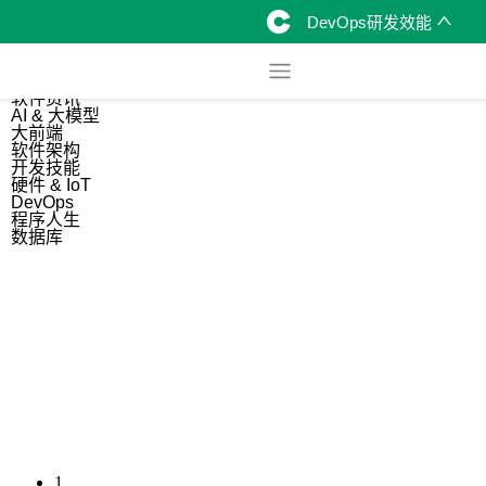
DevOps研发效能
综合
开源资讯
软件资讯
AI & 大模型
大前端
软件架构
开发技能
硬件 & IoT
DevOps
程序人生
数据库
1