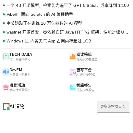
一个 4B 开源模型，检索能力追平了 GPT-5.6 Sol，成本降到 1/100
Vibelf：面向 Scratch 的 AI 编程助手
字节跳动正在训练 10 万亿参数的 AI 模型
wastnet 开源首发，零依赖自研 Java HTTP/2 框架，性能对标 Undertow !
Windows 11 内置天气 App 占用内存超过 1GB
TECH DAILY
阅读榜单
每日内容报纸化
每周热文看这里
DevFM
智写平台
当天资讯听着看
AI 创作更轻松
激励活动
智库报告
参与活动赢源石
行业技术报告
AI 造物
更多造物项目