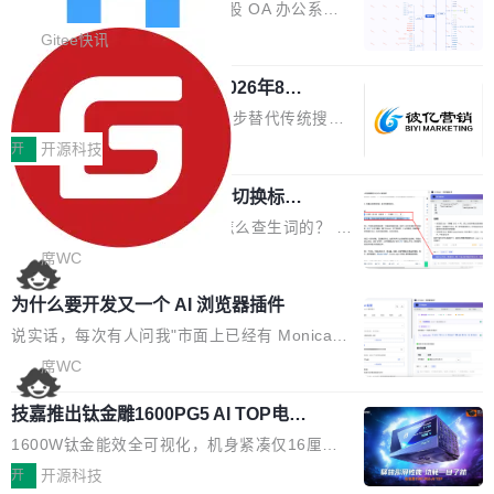
业固有认知重构等议题展开跨界对话，聚焦行业
统
「应用」，它是一个运行在浏览器引擎里的网
答卷安全性；同时升级考试能力，完善填空题判
勾股 OA v6.0.2 已经发布。 勾股 OA 办公系统
真实痛点与突破方向...
页，外面套了一层 Windows 的壳。 WebView2
分、防切屏等功能体验，并优化多项产品细节，
是一款简单实用的开源的企业办公系统。系统集
Gitee快讯
本身就是个内存大户。它加载了完整的 Edge 渲
提升整体使用体验。 新增功能 01. 新增验证手
成了系统设置、附件管理、人事管理、行政管
染引擎，包括 JavaScript 引擎...
机号后查看、修改已答问卷功能 02. 新增填空题
942亿赛道如何选对伙伴？2026年8月G
理、消息管理、资产管理、企业公告、知识网
EO公司推荐
判分功能 03. 添加协作管理员支持树形结构选择
盘、审批流程设置、办公审批、工作计划、工作
当DeepSeek、豆包等大模型逐步替代传统搜索
体验优化与修复 •页面与体验优化 优化工作台首
汇报、工作日志、日常办公、财务管理、客户管
成为用户获取信息的主要入口,品牌竞争的逻辑变
开
开源科技
页 UI 展示效果，提升页面使用体验。 优化防切
理、合同管理、项目管理、任务管理等功能模
了:不再是争抢关键词排名,而是想办法进入AI脱
屏提醒规则，调整为每次切屏均触发提示，提升
块。系统简约，易于功能扩展，方便二次开发，
任意网页划词 AI 问答：不用切换标签页
口而出的那个答案。"GEO公司推荐"这个搜索词
考试规范性。 优化登录状...
的效率秘诀
可以用来做日常 OA，CRM，ERP，业务管理等
背后,折射的是企业面对新兴服务赛道时的集体困
看英文技术文档的时候，你是怎么查生词的？ 我
系统。 勾股OA6.0.2版本主要是对勾股OA 6第
惑——该信谁、看什么、怎么选。 据易观分析
猜大多数人的流程是：选中单词 → Ctrl+C → 切
席WC
一个大版本发布的部分功能细节优化和bug问题
《中国GEO市场产业图谱》数据,2026年中国GE
到翻译标签页 → Ctrl+V → 看翻译 → 切回原
修复的版本，具体更新日志如下： 1、补全新版
为什么要开发又一个 AI 浏览器插件
O行业规模预计达942亿元,同比增长169.7%。G
文。遇到不懂的代码片段，再切到 ChatGPT 问
本的各个审批类型的审批单导出 2、优化各个审
artner同期预测,传统搜索引擎访问量年内将下滑
一下。来回切换几次，思路早断了。 今天介绍的
说实话，每次有人问我"市面上已经有 Monica、
核反确认审批的逻辑，使...
25%,AI载体流量占比突破40%;埃森哲2025年中
开源 Chrome 扩展 AI Helper，有一个划词浮动
Sider、Copilot for Chrome 这些 AI 浏览器插件
席WC
国消费者调研则指出,37%的用户在有明确购买需
工具栏功能，能让你在任意网页选中文本就直接
了，你为什么还要再做一个"，我都觉得这个问题
求时倾向于先问AI。几组数据指向一致:GEO已
技嘉推出钛金雕1600PG5 AI TOP电
用 AI，完全不用切换标签页。 划词工具栏是什
问得好。 因为我自己也是从用户变成开发者的。
从营销"加分项"变成品牌在AI时...
源：为发烧级主机与本地AI算力打造旗
么 安装 AI Helper 后，在任意网页选中文本，选
现有产品的天花板 我用过不少 AI 浏览器插件。
1600W钛金能效全可视化，机身紧凑仅16厘米
舰供电方案
区旁边会自动浮现一个工具栏： 工具 功能 典型
刚开始觉得都挺好——选中一段文字，弹出解
继2026台北电脑展首度亮相后，技嘉科技近日正
开
开源科技
场景 AI 搜索 联网搜索相关信息 看到陌生概念，