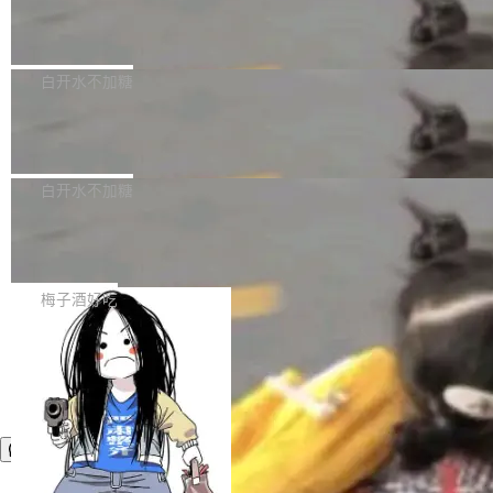
议"这么做。 对于不披露的情况，审核者可以直
合作关系或长期合作愿景的大型企业、科创板保
Apache Fluss 毕业成为顶级项目
service update会发生 panic 的问题。docker/cl
接关闭 PR，无需解释。 政策作者 Jynn Ne...
荐人跟投子公司，以及公司高级管理人员和核心
i#7145 修复了 Docker Engine 29.7.0 中引入的
今年 7 月，Apache Fluss 的毕业提案在 Apach
员工参与设立的专项资产管理计划。其中，Dee
一个回归问题，该问题导致拉取镜像时会拒绝包
e 孵化器项目管理委员会（IPMC）投票中获得
白开水不加糖
pSeek作为与宇树科技具备战略合作关系的企
含绝对 hardlink 目标的镜像（此类镜像由某些镜
全票通过，随后获 Apache 软件基金会董事会批
业，获配股份数量占本次发行数量的2.31%。 除
像构建工具生成）。moby/moby#53305 修复了
马斯克 AI 百科项目 Grokipedia 被曝数
准。今天，Apache 软件基金会正式宣布 Apach
DeepSeek外，腾讯旗下上海启善投资有限公司
月未更新
Docker Engine 29.7.0 中引入的一个回归问
e Fluss 孵化毕业，成为 Apache 顶级项目（TL
埃隆·马斯克推出的AI百科项目 Grokipedia 被曝
获配9...
题，该问题可能导致在旧版 Linux 内核...
P）！这一里程碑不仅标志着 Fluss 迈入新的发
长期停止内容更新，未能实现其作为“AI版维基百
白开水不加糖
展阶段，也将进一步推动流式存储、实时湖仓与
科”替代品的目标。 据 Lawfare 最新调查，自今
AI 数据基础加速融合，为实时数据基础设施的发
Solon I18n：三种解析器，零样板代码
年4月以来，Grokipedia 页面更新功能基本停
展开启新的篇章。
滞，过去三个月内没有任何条目完成更新，用户
如果你在 Spring Boot 里做过国际化，流程大概
提交的编辑请求也长期处于待处理状态。 Groki
是这样的：配 MessageSource 的 Bean、写 R
梅子酒好吃
pedia 于去年底上线，定位为由人工智能生成内
eloadableResourceBundleMessageSource、
容的百科平台，被马斯克视为传统众包百科网站
声明 LocaleResolver、注册 LocaleChangeInt
维基百科的替代方案。Lawfare 调查发现，无论
erceptor…五六步之后才能看到第一行翻译文
热门页面还是低关注度页面，均未出现近期更
本。 Solon 换了个方式。整个 i18n 模块围绕三
新，相关问题并非局限于特定领域，而是在不同
个解析器、一个注解、一个工具类展开——没有
主题和访问量页面中普遍存在。 调查人员最初认
XML、没有拦截器注册、没有样板配置。 资源
为，Grokipedia可能只是限...
文件的约定 把文件放到 resources/i18n/ 下： r