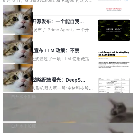
8 月 6 日，GitHub Actions 和 Pages 再次大规
驱动你去学 CuTe，但还没被那些"邪恶的" Hopp
也为产业链企业探索产品创新与商业增长打开新
模服务降级，Actions 完全不可用超过 5 小时，
局
er++ 优化所淹没，足够容易修改和适配。 更关
的空间。 8月14日，开源鸿蒙智能硬件开发者日
webhook 停发，连自托管 runner 也因调度层故
键的是 FA2 的持久性...
（OHDD：OpenHarmony Hardware Develope
Prime Agent 开源发布：一个能自我改
障无法工作。Pages、Copilot code review、C
进的编程 Agent，ARC-AGI 3 超越人类
r Day）将在杭州启航。活动面向智能硬件产业
opilot coding agent 全部受影响。从检测到完全
Prime Intellect 发布了 Prime Agent，一个开源
专家基线
链企业和开发者，邀请行业专家与资深技术顾
恢复，大约 12 小时。 这是 2026 年 8 月的第六
的编程 Agent Harness，核心设计围绕两个抽
局
问，围绕开源鸿蒙技术能力、设备适配、芯片适
起事故，其中四起与 AI/Copilot 服务相关。 Git
象：Recursive Language Model（RLM）和 C
配、功耗与稳定性调优、兼容性测评及统一互联
Rust 项目团队宣布 LLM 政策：不禁
Hub 员工 kdaigle 在 HN 讨论中贴出了一组数
ontinual Harness。在 ARC-AGI 3 基准测试
等内容展开系统讲解和实战交流，帮助企业进一
止，但你要承认哪些代码不是你写的
据：2025 年全年 10 亿次 commit。现在，每周
上，Prime Agent + Opus 5 的组合达到了 95.
Rust 语言项目正式通过了一项 LLM 使用政策，
步了解开源鸿蒙在智能...
2.75 亿次，全年预计 140 亿次。GitHub...
5% RHAE Best@1，超过了 ARC 报告的人类专
覆盖 rust-lang/rust 单一仓库的代码贡献。这不
局
家基线 95.4%。 不是又一个 coding agent 包装
是项目级别的官方立场，目前由五个团队采纳，
宇树科技 IPO 战略配售曝光：DeepSe
器 Prime Agent 的架构和市面上大多数 coding
但它可能是主流开源项目中关于 AI 辅助贡献最
ek 获配 93.3 万股，锁定 36 个月
agent 有本质区别。大多数 agent harness 的设
细致的一份规则。 政策的核心只有一句话：LLM
8月6日晚间，“人形机器人第一股”宇树科技股份
计是基于早期模型的能力—...
可以用来分析、提炼、审阅、建议，但不能用来
有限公司披露IPO发行价格及战略配售结果，杭
白开水不加糖
创作。 具体来说，LLM 生成的代码可以提交，
州深度求索人工智能基础技术研究有限公司（De
但必须满足五个条件：预先安排、非关键、高质
Docker 29.7.2 发布
epSeek）获配93.3399万股，按150.8元/股发行
量、充分测试、充分审查，并且必须披露。LLM
价格计算，认购金额约1.41亿元，股份锁定期为
Docker 29.7.2 现已发布，具体更新内容如下：
不得生成涉及安全性的关键变更，除非作者本身
36个月。 公告显示，本次宇树科技战略配售对
Bug fixes and enhancements 修复多次传递同
白开水不加糖
就是领域专家。即使如此，政策也"强烈不建
象主要包括长期投资机构、与公司业务具有战略
一环境变量时，docker service create和docker