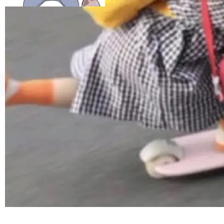
esources/i18n/messages.properties ...
©OSCHINA(OSChina.NET)
京ICP备2025119063号