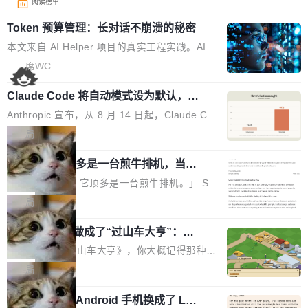
阅读榜单
Token 预算管理：长对话不崩溃的秘密
本文来自 AI Helper 项目的真实工程实践。AI H
elper 是一个开源的 Chrome 智能助手扩展，采
席WC
用 ReAct 推理循环架构，内置 44 个工具，支持
Claude Code 将自动模式设为默认，称
多轮工具调用和复杂任务拆解。 问题：多轮推理
人类审批只抓到 13.6% 危险命令
的 Token 雪崩 ReAct 架构的核心是"推理-行动-
Anthropic 宣布，从 8 月 14 日起，Claude Cod
观察"循环。每一轮循环，AI 调用工具、拿到结
e 在 Pro、Max、Team 计划上将默认启用自动
局
果、把结果追加到消息历史中。一个复杂任务可
模式（auto mode）。这个决定背后，是两组让
能跑十几轮甚至几十轮，每轮的工具结果（页面
AI 辅助编程顶多是一台煎牛排机，当不
人不安的数据。 第一组：人类审批到底有多不靠
了厨师
HTML、搜索结果、文件内容）动辄几千 token
谱？Anthropic 在 1053 名付费用户中做了一项
「AI 不是厨师。它顶多是一台煎牛排机。」 Ser
s。 问题来了：随着轮次增加，消息历史不断膨
对照实验，人为审核只抓到了 13.6% 的危险命
hii Sydorets 写了一篇博客，把 AI 辅助编程比作
局
胀，总 Token 量逼近模型的上下文窗口上限。
令，而自动模式抓到了 89%。自动模式拦截了 8
煎牛排——任何人都能把肉扔进锅里弄熟，但要
一旦超限，要么 API 直接报错，要么模型开
00 条人类审批通过的指令，人类只拦截了 6 条
他把芯片制造做成了“过山车大亨”：一
稳定产出真正好的结果，需要真正的理解。机器
始"遗忘"...
个浏览器里的半导体工厂
自动模式放过的指令。更令人担忧的是，随着会
能按食谱重复操作、规模化产出，但它不知道你
如果你玩过《过山车大亨》，你大概记得那种俯
话变长，人类的检测率从早期的约 17% 下降到
脑子里到底想要什么，除非你把想法翻译成明确
瞰视角——小人在公园里走来走去，游乐设施运
局
50 轮后的约 5%——人会疲劳，机器不会。 第
的需求。 文章的核心论点很简单：AI 让你更
转着，一切都在你的注视下运行。现在想象同样
二组：出了事有多严重？在 5-6 月标记的...
快，但快不等于好。 它能自动化重复劳动、生成
一名开发者将 Android 手机换成了 Lin
的视角，但公园里不是过山车，而是一座完整的