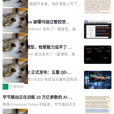
ux，称“AOSP 已死”
代码起点、解释逻辑，但它经常自信地给出错误
芯片制造工厂。 这就是 Chip Tycoon。 一个黄
Runarcn 是一名挪威开发者，他在博客上写了一
结果——「一块焦炭，上面放了一枝百里香，然
色的小车载着一片硅晶圆，穿过 20 栋建筑，从
篇文章，标题很直白：《I'm switching my phon
局
后告诉你这是三分熟。」 判断力仍然是不可替代
石英砂一路走到封装好的芯片。晶圆在每一站都
e from Android to Linux》。 他的核心论点很简
的。AI「不能替你定义什么是好，不能决定哪些
会发生肉眼可见的变化——长晶体、抛光、涂光
Atlassian Rovo 被曝可绕过管控泄露 J
单：AOSP（Android Open Source Project）
取舍可以接受」，也看不出来什么时候结果在技
ira 和 Confluence 数据，厂商两个月没
刻胶、蚀刻、离子注入、铜互联。公园中央是一
已经死了。不是技术上死了，而是作为一个真正
安全公司 PromptArmor 发布了一篇报告，披露
术上正确、但方向完...
回复
个环形路线，因为芯片制造需要把光刻流程重复
的开源项目死了。Google 把越来越多的核心功
Atlassian 的 AI agent Rovo 存在严重的数据泄
局
大约 60 次，每次一层。动画里简化为 4 圈。 整
能从 AOSP 移到了闭源的 Google Play Service
露漏洞：攻击者可以通过 indirect prompt inject
个项目只有一个 HTML 文件。没有构建步骤，没
s 里，设备树和内核源码被厂商锁死，你能看到
一个 4B 开源模型，检索能力追平了 G
ion（间接提示注入）窃取整个 Atlassian 租户内
有依赖，没有网络请求。屏幕上每个形状都是 C
PT-5.6 Sol，成本降到 1/100
代码但你改不了，改了也刷不进去。 为什么 AO
的 Jira 工单和 Confluence 文档，全程不需要任
Neon 和 Castform 联合发布了一篇博客，展示
anvas 上纯手...
SP 不够用了 Runarcn 列举了几条他离开 Andro
何人工审批。 更值得注意的是，这个漏洞在 5
了一个惊人的结果：一个 4B 参数的开源模型，
局
id 的具体理由： Google Pla...
月 23 日就报告给了 Atlassian，两个多月过去
经过 RL 后训练之后，在检索任务上的准确率追
了，公司除了表示"感谢"并分配了一个 case nu
技嘉 GO27Q32 正式发布：五重 QD-OL
平了 GPT-5.6 Sol，但每次请求的成本只有对方
ED 面板加持，320Hz 极速与影院级画
mber 之外，再没有任何实质性回应。Rovo 至
的 1/100。 具体来说，GPT-5.6 Sol 做一次典型
技嘉科技旗下 QD-OLED 电竞显示器阵容再添旗
面兼得
今仍处于漏洞未修复状态。 攻击链路 攻击链并
的多轮搜索请求需要超过 10 秒，端到端成本约
舰新作。GO27Q32 将于 2026 年 9 月 15 日正
开
开源科技
不复杂。 受害者给 Rovo 提了一个正...
0.03 美元。对于需要反复搜索的 agent 工作流
式上市，以 27 英寸 QHD 分辨率、三星显示 Pe
字节跳动正在训练 10 万亿参数的 AI 模
来说，这个速度和成本都"高得让人没法用"。而
nta Tandem 五重发光架构为核心，为高端玩家
型
4B 开源模型在推理速度上快了几个数量级，成
打造速度与画质不妥协的沉浸体验。 GO27Q32
根据 Financial Times 的报道，字节跳动正在训
本低了两三个数量级。 问题在于，小模型开箱即
搭载三星最新 QD-OLED 面板，采用 5 层串联
练一个 10 万亿参数的 AI 模型，目前处于预训练
局