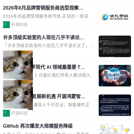
释；写邮件时帮你润色；看英文网页给你翻译摘
式发布钛金雕1600PG5 AI TOP电源。这款高端
想快速了解背景 解释 让 AI 解释选中文本 读到
要。但用久了你会发现，它们本质上都是同一类
2026年8月品牌营销服务商选型观察：
电源专为发烧级DIY主机与本地AI算力平台打
费解...
从流量思维到品牌资产思维的范式转移
东西：一个带网页上下文的聊天框。 它们能读取
造，整机长度仅16厘米，提供1600W额定功率
2026年的品牌营销服务商市场,正经历一场深刻
页面的文本，然后把文本丢给大模型，再返回一
与80PLUS钛金能效；支持ATX 3.1与PCIe 5.1
的价值重构。全球全案品牌代理机构市场从2025
开
开源科技
段回答。仅此而已。 这当然有用，但总觉得差点
规范，结合服务器级元件、完善供电线材与内置
年的83.1亿美元增长至2026年的86.6亿美元,年
意思。比如我在一个后台管理系统里，需要填50
实时LCD监控屏，可充分满足当下高阶PC主机
许多顶级实验室的人现在几乎不读论文
复合增长率达5.44%,预计2032年将突破120亿美
个表单字段，每个字段还有联动逻辑；比如我
了
的严苛使用需求。 澎湃功率，紧凑机身 钛金雕1
元。数字广告与公共关系相关服务市场更是从20
「许多顶级实验室的人现在几乎不读论文了，而
想...
600PG5 AI TOP具备强悍输出功率，同时实现
25年的8463亿美元扩张至2026年的8763亿美
且他们认为 ICLR/ICML/NeurIPS 充斥着大量过
局
机身尺寸大幅精简。整机长度仅16厘米，属于同
元。数字的背后是一个清晰的事实——品牌对专
度宣传和欺诈。」 OpenAI 研究员 Keller Jorda
功率段机身尺寸十分紧凑的1600W电源产品。小
业化营销服务的需求从未如此迫切。 但市场扩容
xAI 前工程师评现代 AI 领域最重要 Top
n 这条推文引发了广泛讨论。他不是在说风凉
巧机身有效提升市面主流标准A...
3 开源项目
的同时,服务商的竞争逻辑正在改变。2026年Top
话，他是说出了一个圈内人尽皆知但很少公开捅
Flash Attention 2 可能比我们所有人都活得久。
Agency年度合辑的观察指出,“产品”这个离消费
破的事实。 Jordan 随后补充了一句软化声明：
这句话不是来自某个技术博客，而是出自 Hieu
局
者最近的载体,在整个品牌营销层面的权重显著变
「我不认为这些会议上大部分论文都在过度宣传
Pham 的一条推文。Hieu Pham 是谁？他是 xAI
高了。全域营销服务商的竞争正在从规模转向深
或造假。问题是，作为读者，如果你筛选出那些
共商智能硬件发展新机遇 开源鸿蒙智能
的早期工程师之一，在 Grok 训练基础设施团队
度,案例厚度、全域覆盖、多线协同...
硬件开发者日杭州站即将举行
看起来最令人兴奋的论文，那它们大部分都是过
工作过。近日他在 X 上发了一条帖子，列出了他
随着万物智联加速深入千行百业，智能硬件正从
度宣传的。」 这才是真正的痛点。不是所有论文
认为现代 AI 领域最重要的三个开源项目。 第一
单点设备迈向智能化、网联化、协同化发展。作
开
开源科技
都有问题，是最吸引眼球的那批论文最有问题。
个名字毫无悬念：Flash Attention 2。 Hieu 的
为面向全场景、跨终端的分布式操作系统，开源
他引用的帖子来自 Mathew Shen，一位 ICLR 2
理由很具体。FA 系列不需要解释，但 FA2 是他
GitHub 再次爆发大规模服务降级
鸿蒙通过统一技术底座和分布式能力，为不同类
026 的读者：「看了篇 ...
认为最重要的一个——复杂度恰到好处，刚好能
型智能设备的开发、连接与互联提供关键支撑，