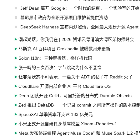
Jeff Dean 离开 Google：一个时代的结束，一个实验室的开始
慕尼黑市政府为全职开源项目维护者提供资助
DeepSeek Harness 宣布内测邀请，全网最大规模开源 Age
潮起潮落，你我仍在 | 2026 腾讯云粤港澳大湾区架构师峰会
马斯克 AI 百科项目 Grokipedia 被曝数月未更新
Solon I18n：三种解析器，零样板代码
张一鸣的三次否决：字节跳动为什么不蒸馏
让非法状态不可表示：一篇关于 ADT 的帖子在 Reddit 火了
Cloudflare 开源内部企业 AI 平台 Cloudflare OS
Deno 团队开源 Celld，可自托管的分布式 Durable Objects
Zed 推出 DeltaDB，一个记录 commit 之间所有操作的版本控
SpaceXAI 单季资本开支达 183 亿美元
小米正式开源自研具身基座模型 Xiaomi-Robotics-1
Meta 发布终端编程 Agent“Muse Code” 和 Muse Spark 1.2 