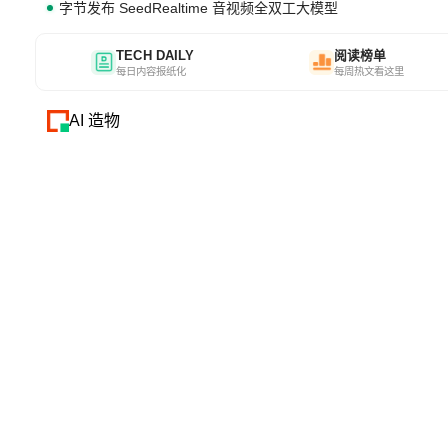
字节发布 SeedRealtime 音视频全双工大模型
TECH DAILY
阅读榜单
每日内容报纸化
每周热文看这里
AI 造物