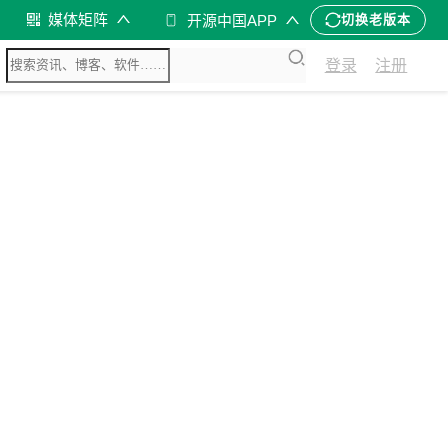
媒体矩阵
开源中国APP
切换老版本
登录
注册