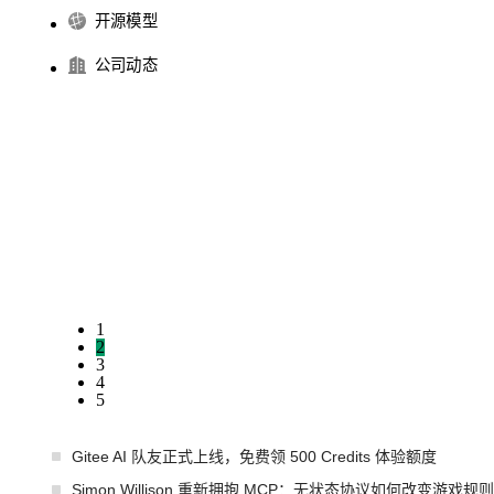
开源模型
公司动态
1
2
3
4
5
Gitee AI 队友正式上线，免费领 500 Credits 体验额度
Simon Willison 重新拥抱 MCP：无状态协议如何改变游戏规则