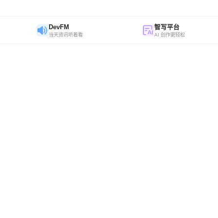
DevFM
智写平台
当天资讯听着看
AI 创作更轻松