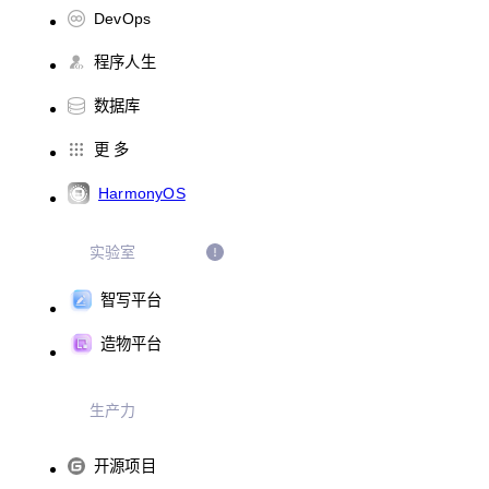
DevOps
程序人生
数据库
更 多
HarmonyOS
实验室
智写平台
造物平台
生产力
开源项目