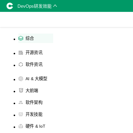
DevOps研发效能
综合
开源资讯
软件资讯
AI & 大模型
大前端
软件架构
开发技能
硬件 & IoT