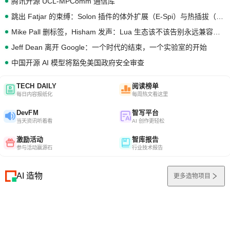
腾讯开源 UCL-MPComm 通信库
跳出 Fatjar 的束缚：Solon 插件的体外扩展（E-Spi）与热插拔（H-Spi）
Mike Pall 删标签，Hisham 发声：Lua 生态该不该告别永远兼容的旧梦？
Jeff Dean 离开 Google：一个时代的结束，一个实验室的开始
中国开源 AI 模型将豁免美国政府安全审查
TECH DAILY
阅读榜单
每日内容报纸化
每周热文看这里
DevFM
智写平台
当天资讯听着看
AI 创作更轻松
激励活动
智库报告
参与活动赢源石
行业技术报告
AI 造物
更多造物项目