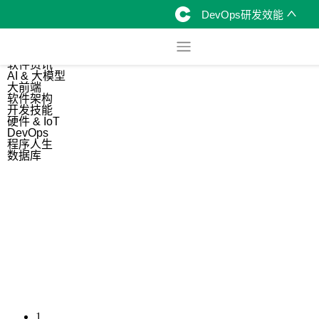
DevOps研发效能
综合
开源资讯
软件资讯
AI & 大模型
大前端
软件架构
开发技能
硬件 & IoT
DevOps
程序人生
数据库
1