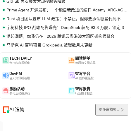
GitHub 再次爆发大规模服务降级
Prime Agent 开源发布：一个能自我改进的编程 Agent，ARC-AGI 3 超越人类专家基线
Rust 项目团队宣布 LLM 政策：不禁止，但你要承认哪些代码不是你写的
宇树科技 IPO 战略配售曝光：DeepSeek 获配 93.3 万股，锁定 36 个月
潮起潮落，你我仍在 | 2026 腾讯云粤港澳大湾区架构师峰会
马斯克 AI 百科项目 Grokipedia 被曝数月未更新
TECH DAILY
阅读榜单
每日内容报纸化
每周热文看这里
DevFM
智写平台
当天资讯听着看
AI 创作更轻松
激励活动
智库报告
参与活动赢源石
行业技术报告
AI 造物
更多造物项目