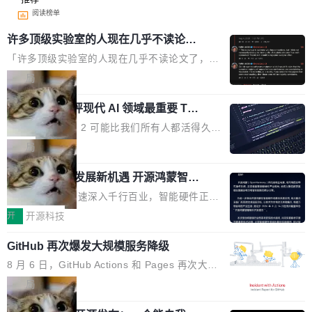
阅读榜单
许多顶级实验室的人现在几乎不读论文
了
「许多顶级实验室的人现在几乎不读论文了，而
且他们认为 ICLR/ICML/NeurIPS 充斥着大量过
局
度宣传和欺诈。」 OpenAI 研究员 Keller Jorda
xAI 前工程师评现代 AI 领域最重要 Top
n 这条推文引发了广泛讨论。他不是在说风凉
3 开源项目
话，他是说出了一个圈内人尽皆知但很少公开捅
Flash Attention 2 可能比我们所有人都活得久。
破的事实。 Jordan 随后补充了一句软化声明：
这句话不是来自某个技术博客，而是出自 Hieu
局
「我不认为这些会议上大部分论文都在过度宣传
Pham 的一条推文。Hieu Pham 是谁？他是 xAI
或造假。问题是，作为读者，如果你筛选出那些
共商智能硬件发展新机遇 开源鸿蒙智能
的早期工程师之一，在 Grok 训练基础设施团队
硬件开发者日杭州站即将举行
看起来最令人兴奋的论文，那它们大部分都是过
工作过。近日他在 X 上发了一条帖子，列出了他
随着万物智联加速深入千行百业，智能硬件正从
度宣传的。」 这才是真正的痛点。不是所有论文
认为现代 AI 领域最重要的三个开源项目。 第一
单点设备迈向智能化、网联化、协同化发展。作
开
开源科技
都有问题，是最吸引眼球的那批论文最有问题。
个名字毫无悬念：Flash Attention 2。 Hieu 的
为面向全场景、跨终端的分布式操作系统，开源
他引用的帖子来自 Mathew Shen，一位 ICLR 2
理由很具体。FA 系列不需要解释，但 FA2 是他
GitHub 再次爆发大规模服务降级
鸿蒙通过统一技术底座和分布式能力，为不同类
026 的读者：「看了篇 ...
认为最重要的一个——复杂度恰到好处，刚好能
型智能设备的开发、连接与互联提供关键支撑，
8 月 6 日，GitHub Actions 和 Pages 再次大规
驱动你去学 CuTe，但还没被那些"邪恶的" Hopp
也为产业链企业探索产品创新与商业增长打开新
模服务降级，Actions 完全不可用超过 5 小时，
局
er++ 优化所淹没，足够容易修改和适配。 更关
的空间。 8月14日，开源鸿蒙智能硬件开发者日
webhook 停发，连自托管 runner 也因调度层故
键的是 FA2 的持久性...