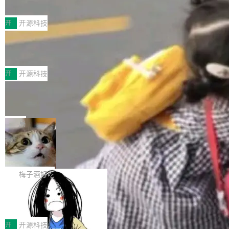
典型案例
计算节点间多种内存类型的高性能通信。 UCL-
近日，工信部科技司公示《2025人工智能应用典
MPComm将作为一种传输引擎接入Mooncake T
型案例入选名单》，深信服“面向企业研发场景的
开
开源科技
ENT，实现零拷贝传输性能提升30%、非零拷贝
开源 AI 编程平台 CoStrict 应用”凭借卓越的技术
传输性能最高提升5倍。UCL-MPComm底层基
深信服AI算力网关入选工信部人工智能
创新与落地成效成功入选。 全链路私有化部署，
应用典型案例！
于自研UCL-Engine通信引擎，后续腾讯网平将
助力企业AI研发安全落地 当前，越来越多企业已
前不久，工业和信息化部正式发布《2025年人工
持续开源更多基于UCL-Engine的高性能通信组
经开始引入 AI Coding 工具，通过调用公有云模
智能应用典型案例名单》，集中展示人工智能在
开
开源科技
件。 腾讯网平团队在UCL-MPComm中实现了一
型或企业内部部署模型提升研发效率。但随着 AI
各领域的应用成果，覆盖技术底座、行业赋能、
个独立于业务线程的全局通信引擎（Engine），
Jeff Dean 离开 Google：一个时代的结
Coding 从个人辅助工具逐步走向团队级、组织
产品应用、支撑保障、专题等五大方向。深信服
并实...
束，一个实验室的开始
级应用，企业在规模化落地过程中，对安全性、
AI算力网关（AI创新平台）成功入选！ 随着各行
Google 员工编号 20。MapReduce 作者之一。
可控性和代码质量提出了更高要求。 首先是数据
各业的Agent走向规模化建设，算力构成形态逐
Bigtable 作者之一。TensorFlow 的作者之一。
局
安全与合规要求。对于大多数普通研发场景，公
渐丰富，用户关注的重点也在发生变化：不只是
Gemini 的架构师。Google 首席科学家。 Jeff D
有云模型能够满足快速试用和效率提升的需求。
🔥 SolonCode v2026.8.4 发布：界面
让AI用起来，还要进一步看清混合算力时代下，
ean 在 Google 工作了 27 年后，宣布离职。 他
但对于金融、能源、医疗等对数据安全要求较...
字体可调、22 种语言、记忆搜索增强
Token花在哪里、算力是否被充分利用，以及持
不是一个人走。一同离开的还有 Sanjay Ghema
打开终端就能上岗的全中文编码智能体，这一轮
续增长的AI成本该如何优化。 深信服AI算力网关
wat（Google 员工编号 23，Jeff Dean 二十多
把「看得清、用母语、记得住」三件事一次补
梅子酒好吃
正是围绕这些实际问题，从Token治理和成本治
年的编程搭档，MapReduce 和 Bigtable 的共同
齐。 SolonCode 是什么 SolonCode 是杭州无
理两个方面，让用户的每一份算力都看得清、管
作者）、Quoc Le（Google 大脑核心成员，Se
让“代码语义理解”深度释放AI Coding
耳科技研发的企业级终端编码智能体——一位全
得住、用得稳、省得下、更安全！ 一、从现在开
价值潜能：华为云码道（CodeArts）
q2Seq 和 DocAI 的共同发明人）以及 Oriol Vin
中文驱动的数字员工，自主理解需求、规划步
一、代码仓深度理解技术的作用与价值 在软件工
始，Token使用一目...
代码仓技术解析
yals（Gemini 联合负责人，AlphaSta...
骤、编写代码。不挑模型、不挑平台，curl 一行
程实践中，代码仓是企业核心知识资产的主要载
开
开源科技