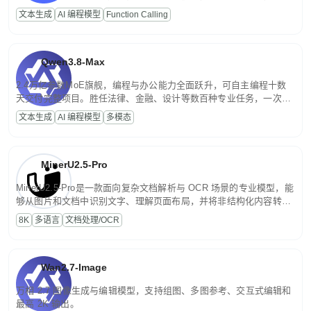
高并发、轻量化任务，适合日常对话、内容创作、基础 RAG、批量
文本生成
AI 编程模型
Function Calling
文案处理等普惠刚需场景。
Qwen3.8-Max
2.4万亿参数MoE旗舰，编程与办公能力全面跃升，可自主编程十数
天交付完整项目。胜任法律、金融、设计等数百种专业任务，一次对
话端到端交付生产级成果。原生视觉理解贯穿规划、执行与验证全流
文本生成
AI 编程模型
多模态
程，支持超长文档与长视频的深度语义解析。长程任务中自主规划与
闭环迭代，持续进化。
MinerU2.5-Pro
MinerU2.5-Pro是一款面向复杂文档解析与 OCR 场景的专业模型，能
够从图片和文档中识别文字、理解页面布局，并将非结构化内容转换
为便于存储、检索和二次处理的结构化结果。
8K
多语言
文档处理/OCR
Wan2.7-Image
万相 2.7 图像生成与编辑模型，支持组图、多图参考、交互式编辑和
最高 2K 输出。