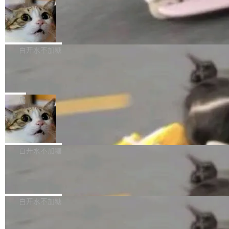
l 迁移或唤醒时，新宿主从 S3 恢复 SQLite 数据
te 17 Pro、OPPO K15，要么是vivo X300 E这
本控制系统。目前处于 Early Access 阶段。 De
库继续执行。存储库是持久化的唯一真相...
样的次旗舰。 Galaxy Z Fold8 Ultra / Z Fold8 /
SpaceXAI 单季资本开支达 183 亿美元
ltaDB 的核心思路直接写在 landing page 最显
Z Flip8三款折叠屏新机均在7月22日发布，且全
眼的位置：「Software is made between com
根据风险投资人Tomer Tunguz 博客（VC 分
部搭载骁龙8 Elite Gen5 for Galaxy，它们本该
mits」——软件是在 commit 之间写出来的。git
析）披露的最新分析与第二季度业绩报告，Spac
白开水不加糖
是7月性...
只记录了你提交的最终状态，但真正的工作过程
eXAI在上个季度的总资本支出飙升至183.7亿美
——打字、删改、试错、agent 对话——都在 co
Meta 发布终端编程 Agent“Muse Cod
元。其中，绝大部分资金被直接用于 AI 领域，
e” 和 Muse Spark 1.2 模型
mmit 之间的空隙里丢失了。 DeltaDB 要做的就
金额高达158.3亿美元，这一单项投入已经逼近
Meta 今天发布了两款 AI 产品：Muse Code，
是把这段空隙补上。 回退到任何一次编辑：Delt
微软同期总资本开支的四成。 与亚马逊、Alpha
一个在终端里运行的编程 agent；Muse Spark
局
aDB 捕获 commit 之间的每一次操作，...
bet、微软以及 Meta 等传统科技巨头相比，Spa
1.2，驱动这个 agent 的新模型。一句话概括：
ceXAI的资金消耗速度尤为引人瞩目。然而，支
美团开源 LoHoSearch，用知识图谱校
你可以用 curl -fsSL https://dev.meta.ai/install.
准 AI 能力认知
撑庞大支出的资金来源却呈现出截然不同的面
sh | bash 安装一个能在大项目里自动规划、写
机器出题的前提，是让机器拥有全局视野。整个
貌。数据显示，微软和 Meta 主要依托充沛的经
代码、验证结果的 AI 终端工具。 据介绍，Muse
构建流程可以分为四个环节：建图 → 控制难度
白开水不加糖
营现金流来覆盖资本开支，其资本支出覆盖率分
Code 是 Meta 的编程 agent 产品。它和市场上
→ 质量把关 → 数据概览。
别达到155% 和106%;而SpaceXAI的经营现金
已有的终端编程 agent 在设计理念上有几个明显
腾讯开源 UCL-MPComm 通信库
流仅能覆盖资本开支的12...
的差异点。 异步后台 agent：Muse Code 有一
腾讯网平团队宣布开源了 UCL-MPComm 通信
个主 agent 循环，外加一组后台 agent。这些后
库，并将作为transport接入Mooncake TENT。
白开水不加糖
台 agent...
该通信库针对AI Memory池化场景的数据传输需
CoStrict入选工信部2025人工智能应用
求进行了深度优化，能够实现数据中心内大规模