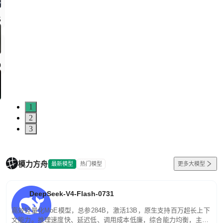
1
2
3
模力方舟
最新模型
热门模型
更多大模型
DeepSeek-V4-Flash-0731
高效轻量化MoE模型，总参284B，激活13B，原生支持百万超长上下
文能力。推理速度快、延迟低、调用成本低廉，综合能力均衡，主打