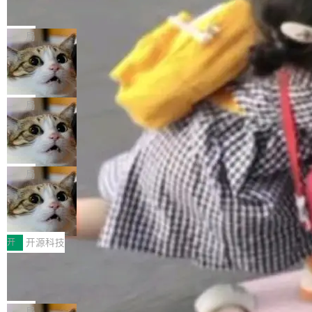
的帖子在 Reddit 火了
式”为主题，直面AI从实验室走向规模化产业落地
有一种东西，一旦用过就回不去了。Alex Fedos
的核心质量命题。会上，《2026智能研发生产力
eev 管它叫"软件设计的基石"。 他说的东西不新
局
工具选型手册》发布，Testin云测的Testin XAge
鲜——代数数据类型（ADT），尤其是和类型
nt智能测试系统入选AI测试领域代表产品。对CI
Cloudflare 开源内部企业 AI 平台 Clou
（sum type）。但他说清楚了一件事：这不是类
dflare OS
O而言，这提示了一个转变：AI测试正在从效率
型系统的学术体操，是日常编码的思维方式。 文
Cloudflare 发布了一个开源项目 Cloudflare O
工具升级为企业的质量基础设施。 CIO面对的新
章从一个简单的例子切入。一个网站的深色主题
S。如果你只看官方博客，你会觉得这是又一
局
现实 过去两年，CIO们的焦虑清单上多了两项：
设置，如果用布尔值 + 可空字段来表示——bool
个"AI 知识库 + 聊天机器人"——每个大厂都在
一是如何让大模型和智能体应用安全地从PoC走
ean 表示是否可切换，nullable 的默认模式、浅
Deno 团队开源 Celld，可自托管的分
做，没什么新鲜的。 但 Kenton Varda 在 Twitte
向生产，二是如何让测试团队跟得上AI应用...
布式 Durable Objects
色方案、深色方案——会产生大量无意义的组
r 上把事情说清楚了： 今天我们发布了 Cloudfla
Ryan Dahl 领导的 Deno 团队推出了最新开源项
合。方案缺了、配置冲突了、全 null 了。要知道
re OS，一个带连接器的聊天机器人，跟其他所
目 Celld，一个能在自己机器上运行 Cloudflare
局
哪些组合有效，作者说，你得靠"文档、校验、或
有科技公司做的一样。只不过，实际上它不一
Workers 和 Durable Objects 的守护进程。 设
者部落知识"。 换个写法。Rust 的 enum，两个
鲁大师7月新机性能/流畅/AI榜：vivo夺
样。这是 Sandstorm.io 的重制版，我十年前的
计思路很直接：每个对象是一个独立的 SQLite
变体：Switchable...
性能、流畅双第一，三星Galaxy Z系列
那个创业公司。不同的是，这次它构建在 Cloudf
数据库，按名称寻址，复制到你自己的 S3 兼容
2026年7月的手机市场，由于存储等硬件成本暴
新折叠缺席
lare Workers 上——我花了九年时间搭建的平台
存储库里。节点之间只通过这个存储库协调——
增，手机厂商的日子也不好过啊，新机速度明显
开
开源科技
——并且深度集成了 AI。这基本上是我十年秘密
没有控制平面，没有共识协议。每个对象自带一
放缓，因此硝烟味淡了许多。新机参数规格除开
计划的顶峰。 十年前，Ken...
Zed 推出 DeltaDB，一个记录 commit
个小型数据库，应用天然按分片构建，单个数据
高价的三星折叠（三星Galaxy Z Fold8 Ultra / Z
之间所有操作的版本控制系统
库的竞争和爆炸半径问题在设计层面就被消除
Fold8 / Z Flip8）外，其余要么是中低端机器，
Zed 编辑器团队发布了新项目——DeltaDB，一
了。 闲置的 cell 会休眠到几乎不占资源。当 cel
例如iQOO Z11i、REDMI Note 17、REDMI No
个在 git commit 之间记录每一次编辑操作的版
局