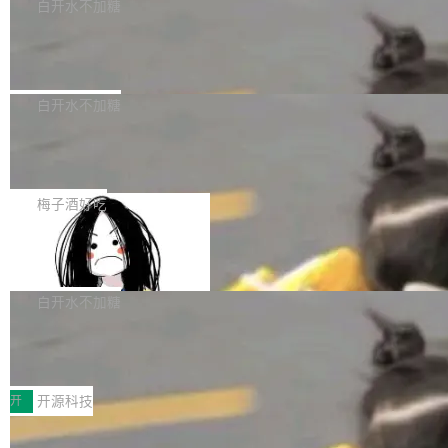
一个回归问题，该问题导致拉取镜像时会拒绝包
e 孵化器项目管理委员会（IPMC）投票中获得
白开水不加糖
pSeek作为与宇树科技具备战略合作关系的企
含绝对 hardlink 目标的镜像（此类镜像由某些镜
全票通过，随后获 Apache 软件基金会董事会批
业，获配股份数量占本次发行数量的2.31%。 除
马斯克 AI 百科项目 Grokipedia 被曝数
像构建工具生成）。moby/moby#53305 修复了
准。今天，Apache 软件基金会正式宣布 Apach
DeepSeek外，腾讯旗下上海启善投资有限公司
月未更新
Docker Engine 29.7.0 中引入的一个回归问
e Fluss 孵化毕业，成为 Apache 顶级项目（TL
埃隆·马斯克推出的AI百科项目 Grokipedia 被曝
获配9...
题，该问题可能导致在旧版 Linux 内核...
P）！这一里程碑不仅标志着 Fluss 迈入新的发
长期停止内容更新，未能实现其作为“AI版维基百
白开水不加糖
展阶段，也将进一步推动流式存储、实时湖仓与
科”替代品的目标。 据 Lawfare 最新调查，自今
AI 数据基础加速融合，为实时数据基础设施的发
Solon I18n：三种解析器，零样板代码
年4月以来，Grokipedia 页面更新功能基本停
展开启新的篇章。
滞，过去三个月内没有任何条目完成更新，用户
如果你在 Spring Boot 里做过国际化，流程大概
提交的编辑请求也长期处于待处理状态。 Groki
是这样的：配 MessageSource 的 Bean、写 R
梅子酒好吃
pedia 于去年底上线，定位为由人工智能生成内
eloadableResourceBundleMessageSource、
容的百科平台，被马斯克视为传统众包百科网站
Apache Doris 4.1 全面增强 Iceberg：
声明 LocaleResolver、注册 LocaleChangeInt
支持 UPDATE、MERGE INTO 与 Iceb
维基百科的替代方案。Lawfare 调查发现，无论
erceptor…五六步之后才能看到第一行翻译文
Apache Doris 4.1 要补齐的，正是缺失的那一
erg V3
热门页面还是低关注度页面，均未出现近期更
本。 Solon 换了个方式。整个 i18n 模块围绕三
半。在已有查询能力的基础上，Doris 进一步支
白开水不加糖
新，相关问题并非局限于特定领域，而是在不同
个解析器、一个注解、一个工具类展开——没有
持了 UPDATE、DELETE、MERGE INTO 等数
主题和访问量页面中普遍存在。 调查人员最初认
XML、没有拦截器注册、没有样板配置。 资源
Testin XAgent：CIO智能测试落地指南
据修改操作、完整的表结构管理与分区演进，以
为，Grokipedia可能只是限...
文件的约定 把文件放到 resources/i18n/ 下： r
及 rewrite_data_files、expire_snapshots 等日
7月30日，TiD2026质量竞争力大会在北京中关
esources/i18n/messages.properties ...
常维护操作，并完整支持 Iceberg V3 格式。
村国家自主创新示范区会议中心开幕。本届大会
开
开源科技
由中关村智联软件服务业质量创新联盟主办，以
让非法状态不可表示：一篇关于 ADT
“智构可信·质创未来——AI原生时代的质量新范