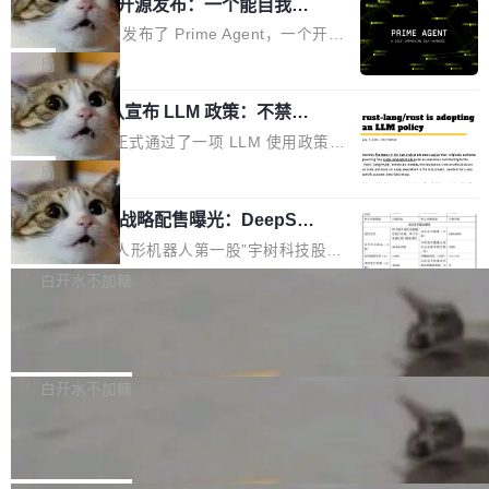
（OHDD：OpenHarmony Hardware Develope
Prime Agent 开源发布：一个能自我改
障无法工作。Pages、Copilot code review、C
进的编程 Agent，ARC-AGI 3 超越人类
r Day）将在杭州启航。活动面向智能硬件产业
opilot coding agent 全部受影响。从检测到完全
Prime Intellect 发布了 Prime Agent，一个开源
专家基线
链企业和开发者，邀请行业专家与资深技术顾
恢复，大约 12 小时。 这是 2026 年 8 月的第六
的编程 Agent Harness，核心设计围绕两个抽
局
问，围绕开源鸿蒙技术能力、设备适配、芯片适
起事故，其中四起与 AI/Copilot 服务相关。 Git
象：Recursive Language Model（RLM）和 C
配、功耗与稳定性调优、兼容性测评及统一互联
Hub 员工 kdaigle 在 HN 讨论中贴出了一组数
Rust 项目团队宣布 LLM 政策：不禁
ontinual Harness。在 ARC-AGI 3 基准测试
等内容展开系统讲解和实战交流，帮助企业进一
止，但你要承认哪些代码不是你写的
据：2025 年全年 10 亿次 commit。现在，每周
上，Prime Agent + Opus 5 的组合达到了 95.
Rust 语言项目正式通过了一项 LLM 使用政策，
步了解开源鸿蒙在智能...
2.75 亿次，全年预计 140 亿次。GitHub...
5% RHAE Best@1，超过了 ARC 报告的人类专
覆盖 rust-lang/rust 单一仓库的代码贡献。这不
局
家基线 95.4%。 不是又一个 coding agent 包装
是项目级别的官方立场，目前由五个团队采纳，
器 Prime Agent 的架构和市面上大多数 coding
宇树科技 IPO 战略配售曝光：DeepSe
但它可能是主流开源项目中关于 AI 辅助贡献最
ek 获配 93.3 万股，锁定 36 个月
agent 有本质区别。大多数 agent harness 的设
细致的一份规则。 政策的核心只有一句话：LLM
8月6日晚间，“人形机器人第一股”宇树科技股份
计是基于早期模型的能力—...
可以用来分析、提炼、审阅、建议，但不能用来
有限公司披露IPO发行价格及战略配售结果，杭
白开水不加糖
创作。 具体来说，LLM 生成的代码可以提交，
州深度求索人工智能基础技术研究有限公司（De
但必须满足五个条件：预先安排、非关键、高质
Docker 29.7.2 发布
epSeek）获配93.3399万股，按150.8元/股发行
量、充分测试、充分审查，并且必须披露。LLM
价格计算，认购金额约1.41亿元，股份锁定期为
Docker 29.7.2 现已发布，具体更新内容如下：
不得生成涉及安全性的关键变更，除非作者本身
36个月。 公告显示，本次宇树科技战略配售对
Bug fixes and enhancements 修复多次传递同
白开水不加糖
就是领域专家。即使如此，政策也"强烈不建
象主要包括长期投资机构、与公司业务具有战略
一环境变量时，docker service create和docker
议"这么做。 对于不披露的情况，审核者可以直
Apache Fluss 毕业成为顶级项目
合作关系或长期合作愿景的大型企业、科创板保
service update会发生 panic 的问题。docker/cl
接关闭 PR，无需解释。 政策作者 Jynn Ne...
荐人跟投子公司，以及公司高级管理人员和核心
i#7145 修复了 Docker Engine 29.7.0 中引入的
今年 7 月，Apache Fluss 的毕业提案在 Apach
员工参与设立的专项资产管理计划。其中，Dee