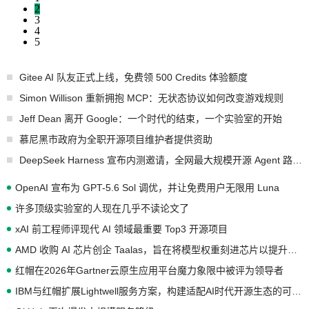
2
3
4
5
Gitee AI 队友正式上线，免费领 500 Credits 体验额度
Simon Willison 重新拥抱 MCP：无状态协议如何改变游戏规则
Jeff Dean 离开 Google：一个时代的结束，一个实验室的开始
慕尼黑市政府为全职开源项目维护者提供资助
DeepSeek Harness 宣布内测邀请，全网最大规模开源 Agent 路演现场诞生
OpenAI 宣布为 GPT-5.6 Sol 调优，并让免费用户无限用 Luna
许多顶级实验室的人现在几乎不读论文了
xAI 前工程师评现代 AI 领域最重要 Top3 开源项目
AMD 收购 AI 芯片创企 Taalas，旨在将模型权重刻进芯片以提升推理性能
红帽在2026年Gartner云原生应用平台魔力象限中被评为领导者
IBM与红帽扩展Lightwell服务方案，构建适配AI时代开源生态的可信基础设施