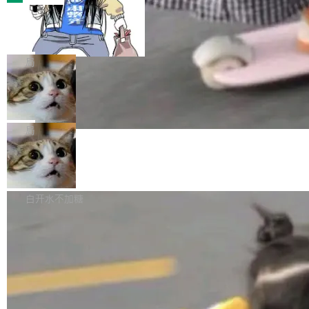
装完即用。 开源地址：Gitee · GitCode · GitHu
体。企业级代码仓库通常包含数十万乃至数百万
b 安装 支持 Java 8+（8~26）、macOS / Linu
一条“删库”命令跑 17 小时，算法工程
个文件，其规模远超单次模型调用可承载的上下
师删光 89TB 数据只为干私活
x / Windows / Harmony PC。 # macOS / Linu
文窗口。随着项目规模的持续扩张与代码历史的
最高人民检察院8月4日公布了一起案件：北京一
x / Harmony PC curl -fsSL https://solon.noea
不断累积，代码仓中的模块关系、接口契约、业
名90后算法工程师王某，为了给自己接的私活腾
局
r.org/solon...
务逻辑等关键信息往往分散于数十乃至数百个文
服务器空间，删光了公司AI游戏部门的全部核心
件之中，形成高度复杂的知识关联网络。传统的
Cloudflare 分享推理优化实践：KV ca
数据。 王某2024年1月入职东城区某科技公司AI
che 量化 + 权重压缩，吞吐量提升 4
代码检索手段（如关键词匹配、目录遍历）仅能
短剧部门，有互联网大厂背景。在公司内部架构
Kimi 和 GLM 是当前最强的大模型系列之一，但
1%，成本降 30%
在语法层面完成文本定位，难以触及代码的语义
调整期间，部门三次通知全员将数据从A集群迁
它们有一个共同的问题：太吃显存了。月之暗面
局
内涵与结构关联，导致开发者使用代码智能体在
移到B集群，王某都回复了"收到"。 他没有迁移
的 Kimi K 系列和智谱的 GLM 都是长上下文、M
理解大规模代码仓时面临显著"代码仓理解"瓶
数据。2024年9月3日下午4点，他使用此前登录
腾讯混元 Hy ASR3.0preview 发布
oE 架构的大模型，好用到让人上瘾，但 GPU 显
颈。 代码仓深度理解服务（以下简称" CodeBas
的账号密码进入A集群，输入了一条被程序员圈
存永远不够用。 Cloudflare 的 Workers AI 团队
腾讯混元正式推出新一代语音识别模型 Hy ASR
e深度理解服务"）是华为云码道（CodeA...
称为"删库跑路"的命令——最高管理员权限、无
一直在跑这些模型的推理。他们在官方博客上发
3.0preview。基于最新一代大语言模型 Hy3 的
白开水不加糖
需确认、强制递归删除。17个小时后，运维人员
了一篇技术文章，详细拆解了三种让大模型在 G
语言理解能力，以及融合了高精度语音识别与深
发现异常并中止进程时，89TB数据已经没了。
PU 上跑得更省、更快的技术手段——KV cache
度语义理解能力，实现了语音识别能力的全面升
删掉的是AI游戏部门的全部开发文件，包括公司
量化、模型权重压缩、以及共享 KV cache 的完
级。 根据介绍，Hy ASR3.0preview 目标在于：
自研的多个文生3D和...
整性保护。效果是：吞吐量提升 41%，每 token
让语音识别不再只是听清，而是真正听懂。通过
成本降低 30%，精度不变。 FP8 省的不仅是显
先理解你的语境和意图，再把准确的文字直接给
存 KV cache 是推理时最吃显...
到你。从“逐字转写、单点优化”演进为“理解语