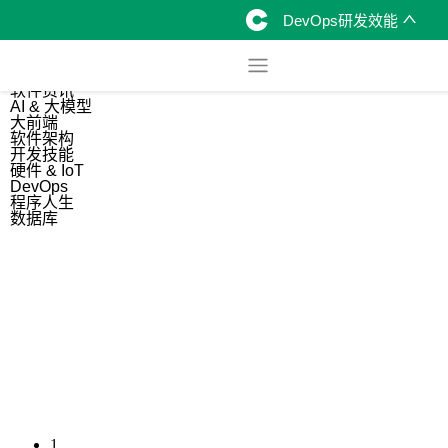
DevOps研发效能
综合
开源资讯
软件资讯
AI & 大模型
大前端
软件架构
开发技能
硬件 & IoT
DevOps
程序人生
数据库
1