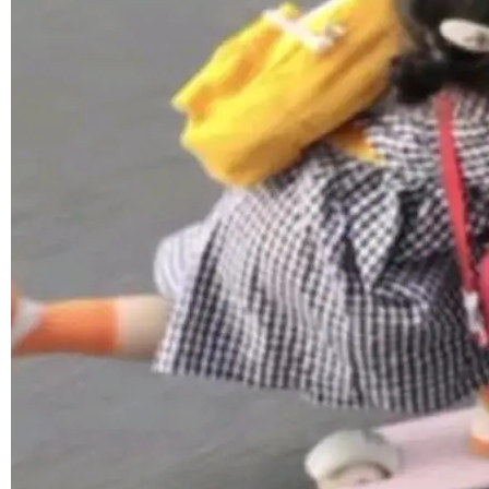
境、兼容场景、一键直出”。 Hy ASR 3.0 previe
w 不要求标准普通话，方言识别覆盖粤语、吴语
©OSCHINA(OSChina.NET)
京ICP备2025119063号
等 10 大方言片区和 20 余个二级小片区。在开
源评测集中，Hy ASR 3.0 preview 在多语种的
WER（...