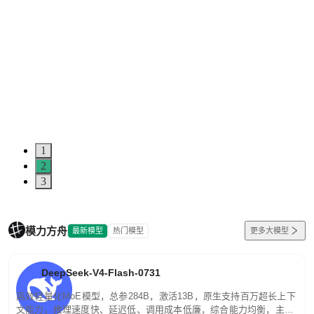
1
2
3
模力方舟
最新模型
热门模型
更多大模型
DeepSeek-V4-Flash-0731
高效轻量化MoE模型，总参284B，激活13B，原生支持百万超长上下
文能力。推理速度快、延迟低、调用成本低廉，综合能力均衡，主打