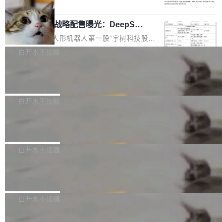
5% RHAE Best@1，超过了 ARC 报告的人类专
覆盖 rust-lang/rust 单一仓库的代码贡献。这不
局
家基线 95.4%。 不是又一个 coding agent 包装
是项目级别的官方立场，目前由五个团队采纳，
宇树科技 IPO 战略配售曝光：DeepSe
器 Prime Agent 的架构和市面上大多数 coding
但它可能是主流开源项目中关于 AI 辅助贡献最
ek 获配 93.3 万股，锁定 36 个月
agent 有本质区别。大多数 agent harness 的设
细致的一份规则。 政策的核心只有一句话：LLM
8月6日晚间，“人形机器人第一股”宇树科技股份
计是基于早期模型的能力—...
可以用来分析、提炼、审阅、建议，但不能用来
有限公司披露IPO发行价格及战略配售结果，杭
白开水不加糖
创作。 具体来说，LLM 生成的代码可以提交，
州深度求索人工智能基础技术研究有限公司（De
但必须满足五个条件：预先安排、非关键、高质
Docker 29.7.2 发布
epSeek）获配93.3399万股，按150.8元/股发行
量、充分测试、充分审查，并且必须披露。LLM
价格计算，认购金额约1.41亿元，股份锁定期为
Docker 29.7.2 现已发布，具体更新内容如下：
不得生成涉及安全性的关键变更，除非作者本身
36个月。 公告显示，本次宇树科技战略配售对
Bug fixes and enhancements 修复多次传递同
白开水不加糖
就是领域专家。即使如此，政策也"强烈不建
象主要包括长期投资机构、与公司业务具有战略
一环境变量时，docker service create和docker
议"这么做。 对于不披露的情况，审核者可以直
合作关系或长期合作愿景的大型企业、科创板保
Apache Fluss 毕业成为顶级项目
service update会发生 panic 的问题。docker/cl
接关闭 PR，无需解释。 政策作者 Jynn Ne...
荐人跟投子公司，以及公司高级管理人员和核心
i#7145 修复了 Docker Engine 29.7.0 中引入的
今年 7 月，Apache Fluss 的毕业提案在 Apach
员工参与设立的专项资产管理计划。其中，Dee
一个回归问题，该问题导致拉取镜像时会拒绝包
e 孵化器项目管理委员会（IPMC）投票中获得
白开水不加糖
pSeek作为与宇树科技具备战略合作关系的企
含绝对 hardlink 目标的镜像（此类镜像由某些镜
全票通过，随后获 Apache 软件基金会董事会批
业，获配股份数量占本次发行数量的2.31%。 除
像构建工具生成）。moby/moby#53305 修复了
马斯克 AI 百科项目 Grokipedia 被曝数
准。今天，Apache 软件基金会正式宣布 Apach
DeepSeek外，腾讯旗下上海启善投资有限公司
月未更新
Docker Engine 29.7.0 中引入的一个回归问
e Fluss 孵化毕业，成为 Apache 顶级项目（TL
埃隆·马斯克推出的AI百科项目 Grokipedia 被曝
获配9...
题，该问题可能导致在旧版 Linux 内核...
P）！这一里程碑不仅标志着 Fluss 迈入新的发
长期停止内容更新，未能实现其作为“AI版维基百
白开水不加糖
展阶段，也将进一步推动流式存储、实时湖仓与
科”替代品的目标。 据 Lawfare 最新调查，自今
AI 数据基础加速融合，为实时数据基础设施的发
Solon I18n：三种解析器，零样板代码
年4月以来，Grokipedia 页面更新功能基本停