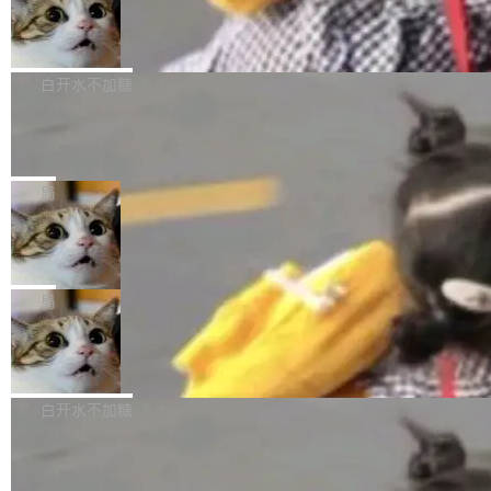
型。谁在开源赛道上领先，...
简单：开发者工具必须开源。 理由不是传统的自
商汤 SenseNova U1.5-Lite-Preview
i）在 X 上发帖： 「如果你是 Agent Harness 相
开源
由软件情怀，而是一个跟 AI agent 直接相关的
关开源项目的开发者，希望参加 DeepSeek Har
商汤科技宣布面向社区开源轻量级统一多模态模
技术判断。 两行 prompt 就能个性化任何软件 C
ness 的内测，可以回复或私信联系我。请附上
型的预览版本 SenseNova U1.5-Lite-Preview。
白开水不加糖
rawshaw 给出了两个 prompt。 第一个： "下载
GitHub id 以及开源代表作。」 DeepSeek 曾在
公告称，SenseNova U1.5-Lite-Preview并非简
某个软件的源码，在本地构建。修改 agent ...
官方招聘信息中写过一条简洁有力的公式：Mod
Ubuntu 将核心系统包从 deb 转成了 s
单的模型规模升级，而是基于 SenseNova U1
nap
el + Harness = Agent。模型负责理解和推理，
的一次系统性迭代，不仅在同一架构中贯通视觉
Ubuntu 正在把又一个核心系统包从 deb 转为 s
Harness 负责把能力落到真实环境中——调用工
理解、推理、生成与编辑，还仅以 8B-MoT 的轻
nap。这次是 hwctl——一个用来检查 Ubuntu
局
具、读写文件、管理上下文、处理错误、完成闭
量大小，将能力推进到4K、更精细的真实质感、
硬件认证状态的命令行工具。 Canonical 工程师
环。崔添翼招人的标...
更复杂的视觉控制和可持续迭代编辑。 相比 U
Dario Amodei 担心新人来 Anthropic
Alan Griffiths 在邮件列表中说得很直白：「hwc
只为金钱，不为使命
1，U1.5-Lite-Preview 在以下方向上带来了显著
tl 是一个 Ubuntu 专有的包，它和它的依赖项都
顶级 AI 研究员在两家公司之间来回跳，中间只
提升： 原生支持4K图像生成； 更精细的局部纹
是 Ubuntu 专有的，不会用在其他发行版上。」
隔了几天。 Lilian Weng 上周刚宣布因健康原因
局
理、细节与真实世界质感； 更准确的中英文文字
所以 deb 版本的受众实际上为零。既然只有 Ub
离开 Thinking Machines Lab，说自己作为联合
生成与复杂版式组织； 更稳定的图...
untu 用户在用，那用 snap 打包就没什么可纠结
FFmpeg 9.0 发布
创始人的角色「太累了」。几天后，The Inform
的。 从 deb 到 snap 的迁移路径 hwctl 是 rust-
ation 就曝出她将重回 OpenAI，负责递归自我
FFmpeg 9.0 现已发布，包含多项改进。官方更
hwlib 硬件 API 库的一部分，命令行工具负责查
改进方向的研究。她是 Thinking Machines 过
新日志列出的 9.0 版本主要更新内容如下： 扩
白开水不加糖
询 Ubuntu 的硬件认证数据库。...
去一年内第四个离开的联合创始人。 这家由前
展 AMF 色彩转换器 (vf_vpp_amf) 的 HDR 功能
OpenAI CTO Mira Murati 创立的公司，连创始
DeepSeek V4 Flash 单日消耗 8 万亿 t
MP4 muxer 中支持 LCEVC 音轨复用 Playdate
okens 登顶热搜
团队都留不住。 但 Thinking Machines 不是唯
视频编码器和多路复用器 添加 v360_vulkan filt
8 万亿 tokens。一天。一家公司的消耗。 Open