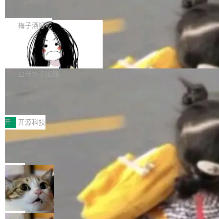
展开启新的篇章。
滞，过去三个月内没有任何条目完成更新，用户
如果你在 Spring Boot 里做过国际化，流程大概
提交的编辑请求也长期处于待处理状态。 Groki
是这样的：配 MessageSource 的 Bean、写 R
梅子酒好吃
pedia 于去年底上线，定位为由人工智能生成内
eloadableResourceBundleMessageSource、
容的百科平台，被马斯克视为传统众包百科网站
Apache Doris 4.1 全面增强 Iceberg：
声明 LocaleResolver、注册 LocaleChangeInt
支持 UPDATE、MERGE INTO 与 Iceb
维基百科的替代方案。Lawfare 调查发现，无论
erceptor…五六步之后才能看到第一行翻译文
Apache Doris 4.1 要补齐的，正是缺失的那一
erg V3
热门页面还是低关注度页面，均未出现近期更
本。 Solon 换了个方式。整个 i18n 模块围绕三
半。在已有查询能力的基础上，Doris 进一步支
白开水不加糖
新，相关问题并非局限于特定领域，而是在不同
个解析器、一个注解、一个工具类展开——没有
持了 UPDATE、DELETE、MERGE INTO 等数
主题和访问量页面中普遍存在。 调查人员最初认
XML、没有拦截器注册、没有样板配置。 资源
Testin XAgent：CIO智能测试落地指南
据修改操作、完整的表结构管理与分区演进，以
为，Grokipedia可能只是限...
文件的约定 把文件放到 resources/i18n/ 下： r
及 rewrite_data_files、expire_snapshots 等日
7月30日，TiD2026质量竞争力大会在北京中关
esources/i18n/messages.properties ...
常维护操作，并完整支持 Iceberg V3 格式。
村国家自主创新示范区会议中心开幕。本届大会
开
开源科技
由中关村智联软件服务业质量创新联盟主办，以
让非法状态不可表示：一篇关于 ADT
“智构可信·质创未来——AI原生时代的质量新范
的帖子在 Reddit 火了
式”为主题，直面AI从实验室走向规模化产业落地
有一种东西，一旦用过就回不去了。Alex Fedos
的核心质量命题。会上，《2026智能研发生产力
eev 管它叫"软件设计的基石"。 他说的东西不新
局
工具选型手册》发布，Testin云测的Testin XAge
鲜——代数数据类型（ADT），尤其是和类型
Cloudflare 开源内部企业 AI 平台 Clou
nt智能测试系统入选AI测试领域代表产品。对CI
（sum type）。但他说清楚了一件事：这不是类
dflare OS
O而言，这提示了一个转变：AI测试正在从效率
型系统的学术体操，是日常编码的思维方式。 文
Cloudflare 发布了一个开源项目 Cloudflare O
工具升级为企业的质量基础设施。 CIO面对的新
章从一个简单的例子切入。一个网站的深色主题
S。如果你只看官方博客，你会觉得这是又一
局