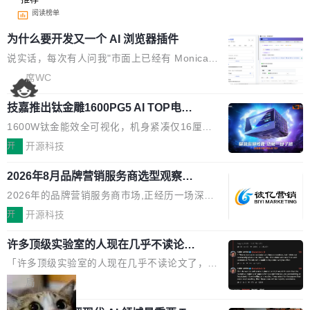
阅读榜单
为什么要开发又一个 AI 浏览器插件
说实话，每次有人问我"市面上已经有 Monica、
Sider、Copilot for Chrome 这些 AI 浏览器插件
席WC
了，你为什么还要再做一个"，我都觉得这个问题
技嘉推出钛金雕1600PG5 AI TOP电
问得好。 因为我自己也是从用户变成开发者的。
源：为发烧级主机与本地AI算力打造旗
现有产品的天花板 我用过不少 AI 浏览器插件。
1600W钛金能效全可视化，机身紧凑仅16厘米
舰供电方案
刚开始觉得都挺好——选中一段文字，弹出解
继2026台北电脑展首度亮相后，技嘉科技近日正
开
开源科技
释；写邮件时帮你润色；看英文网页给你翻译摘
式发布钛金雕1600PG5 AI TOP电源。这款高端
要。但用久了你会发现，它们本质上都是同一类
2026年8月品牌营销服务商选型观察：
电源专为发烧级DIY主机与本地AI算力平台打
从流量思维到品牌资产思维的范式转移
东西：一个带网页上下文的聊天框。 它们能读取
造，整机长度仅16厘米，提供1600W额定功率
2026年的品牌营销服务商市场,正经历一场深刻
页面的文本，然后把文本丢给大模型，再返回一
与80PLUS钛金能效；支持ATX 3.1与PCIe 5.1
的价值重构。全球全案品牌代理机构市场从2025
开
开源科技
段回答。仅此而已。 这当然有用，但总觉得差点
规范，结合服务器级元件、完善供电线材与内置
年的83.1亿美元增长至2026年的86.6亿美元,年
意思。比如我在一个后台管理系统里，需要填50
实时LCD监控屏，可充分满足当下高阶PC主机
许多顶级实验室的人现在几乎不读论文
复合增长率达5.44%,预计2032年将突破120亿美
个表单字段，每个字段还有联动逻辑；比如我
了
的严苛使用需求。 澎湃功率，紧凑机身 钛金雕1
元。数字广告与公共关系相关服务市场更是从20
「许多顶级实验室的人现在几乎不读论文了，而
想...
600PG5 AI TOP具备强悍输出功率，同时实现
25年的8463亿美元扩张至2026年的8763亿美
且他们认为 ICLR/ICML/NeurIPS 充斥着大量过
局
机身尺寸大幅精简。整机长度仅16厘米，属于同
元。数字的背后是一个清晰的事实——品牌对专
度宣传和欺诈。」 OpenAI 研究员 Keller Jorda
功率段机身尺寸十分紧凑的1600W电源产品。小