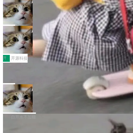
现实 过去两年，CIO们的焦虑清单上多了两项：
设置，如果用布尔值 + 可空字段来表示——bool
个"AI 知识库 + 聊天机器人"——每个大厂都在
一是如何让大模型和智能体应用安全地从PoC走
ean 表示是否可切换，nullable 的默认模式、浅
Deno 团队开源 Celld，可自托管的分
做，没什么新鲜的。 但 Kenton Varda 在 Twitte
向生产，二是如何让测试团队跟得上AI应用...
布式 Durable Objects
色方案、深色方案——会产生大量无意义的组
r 上把事情说清楚了： 今天我们发布了 Cloudfla
Ryan Dahl 领导的 Deno 团队推出了最新开源项
合。方案缺了、配置冲突了、全 null 了。要知道
re OS，一个带连接器的聊天机器人，跟其他所
目 Celld，一个能在自己机器上运行 Cloudflare
局
哪些组合有效，作者说，你得靠"文档、校验、或
有科技公司做的一样。只不过，实际上它不一
Workers 和 Durable Objects 的守护进程。 设
者部落知识"。 换个写法。Rust 的 enum，两个
样。这是 Sandstorm.io 的重制版，我十年前的
鲁大师7月新机性能/流畅/AI榜：vivo夺
计思路很直接：每个对象是一个独立的 SQLite
变体：Switchable...
性能、流畅双第一，三星Galaxy Z系列
那个创业公司。不同的是，这次它构建在 Cloudf
数据库，按名称寻址，复制到你自己的 S3 兼容
2026年7月的手机市场，由于存储等硬件成本暴
新折叠缺席
lare Workers 上——我花了九年时间搭建的平台
存储库里。节点之间只通过这个存储库协调——
增，手机厂商的日子也不好过啊，新机速度明显
开
开源科技
——并且深度集成了 AI。这基本上是我十年秘密
没有控制平面，没有共识协议。每个对象自带一
放缓，因此硝烟味淡了许多。新机参数规格除开
计划的顶峰。 十年前，Ken...
个小型数据库，应用天然按分片构建，单个数据
Zed 推出 DeltaDB，一个记录 commit
高价的三星折叠（三星Galaxy Z Fold8 Ultra / Z
之间所有操作的版本控制系统
库的竞争和爆炸半径问题在设计层面就被消除
Fold8 / Z Flip8）外，其余要么是中低端机器，
Zed 编辑器团队发布了新项目——DeltaDB，一
了。 闲置的 cell 会休眠到几乎不占资源。当 cel
例如iQOO Z11i、REDMI Note 17、REDMI No
个在 git commit 之间记录每一次编辑操作的版
局
l 迁移或唤醒时，新宿主从 S3 恢复 SQLite 数据
te 17 Pro、OPPO K15，要么是vivo X300 E这
本控制系统。目前处于 Early Access 阶段。 De
库继续执行。存储库是持久化的唯一真相...
样的次旗舰。 Galaxy Z Fold8 Ultra / Z Fold8 /
SpaceXAI 单季资本开支达 183 亿美元
ltaDB 的核心思路直接写在 landing page 最显
Z Flip8三款折叠屏新机均在7月22日发布，且全
眼的位置：「Software is made between com
根据风险投资人Tomer Tunguz 博客（VC 分
部搭载骁龙8 Elite Gen5 for Galaxy，它们本该
mits」——软件是在 commit 之间写出来的。git
析）披露的最新分析与第二季度业绩报告，Spac
白开水不加糖
是7月性...
只记录了你提交的最终状态，但真正的工作过程
eXAI在上个季度的总资本支出飙升至183.7亿美
——打字、删改、试错、agent 对话——都在 co
Meta 发布终端编程 Agent“Muse Cod
元。其中，绝大部分资金被直接用于 AI 领域，