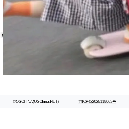
©OSCHINA(OSChina.NET)
京ICP备2025119063号