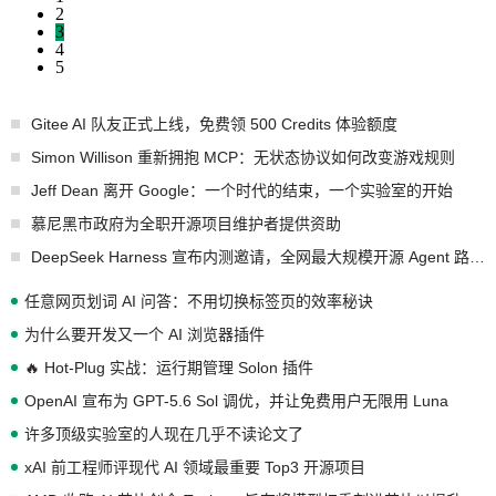
2
3
4
5
Gitee AI 队友正式上线，免费领 500 Credits 体验额度
Simon Willison 重新拥抱 MCP：无状态协议如何改变游戏规则
Jeff Dean 离开 Google：一个时代的结束，一个实验室的开始
慕尼黑市政府为全职开源项目维护者提供资助
DeepSeek Harness 宣布内测邀请，全网最大规模开源 Agent 路演现场诞生
任意网页划词 AI 问答：不用切换标签页的效率秘诀
为什么要开发又一个 AI 浏览器插件
🔥 Hot-Plug 实战：运行期管理 Solon 插件
OpenAI 宣布为 GPT-5.6 Sol 调优，并让免费用户无限用 Luna
许多顶级实验室的人现在几乎不读论文了
xAI 前工程师评现代 AI 领域最重要 Top3 开源项目