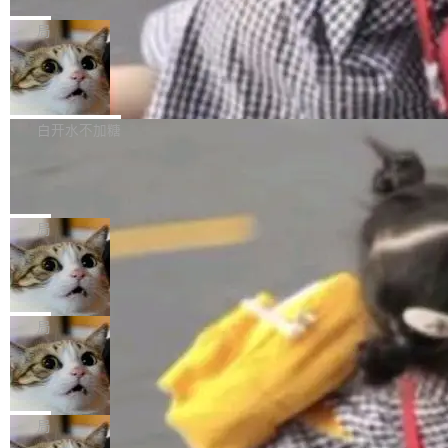
C版的产品，搭载“人机双写”重磅功能——你写
全球知名开源多媒体框架 FFmpeg 今天正式发
给 OpenAI 总法律顾问 Che Chang 发了封邮
你的，AI写AI的，同屏协作互不干扰。一句话让
布了 9.0 版本。这个版本除了带来新一代音视频
局
件，附了一封长信，要求 OpenAI 配合调查前苹
AI帮你干活，现在开启全新体验！ 温馨提示：
处理能力和硬件加速支持之外，还有一个特殊之
果员工带走机密信...
体验WorkBuddy鸿蒙PC版前，请将 HUAWEI M
亚马逊成本失控：AI 写代码烧掉 1215
处：FFmpeg 9.0 的代号是“Lei”。 这个名字，
万元，超预算 860%
atePad Edge 升级至 HarmonyOS 6.1.0.135S
来自中国开发者雷霄骅（Lei Xiaohua）。 对于
外媒近日曝光了亚马逊的多份内部报告显示，AI
P9 patch03及以上版本。 *升级路径：设置 > 搜
很多中国音视频开发者而言，这个名字并不陌
导致公司在多个项目上超支。《金融时报》报道
白开水不加糖
索“软件更新” > 检查更新，即可搜索新版本，下
生。十年前，他通过大量中文技术文章、源码分
称，仅一个项目的成本超支就高达 180 万美元
载安装完成升级即可。 没有...
析和开源示例，让一代开发者第一次真正理解 F
Hugging Face CEO 发声：中国正在开
（约合人民币 1215 万元）。 具体来说，一名工
源模型上碾压我们
Fmpeg，也成为很多人进入音视频开发领域的
程师借助 Anthropic 旗下 Claude Sonnet 模型
"他们正在开源模型上碾压我们。" Hugging Fac
“启蒙老师”。 而今年，恰好是雷霄骅离世十周
编写程序，目标是完成电商平台作者信息与商品
e CEO Clément Delangue 在 CNBC 的采访里
局
年。FFmpeg 社区最终选择用一个大版本的名
列表的数据匹配 —— 一项常规的数据处理任
没有拐弯抹角。他说中国正在赢得 AI 竞赛，而
字，留下了这份纪念。 雷霄骅曾是中国传媒大学
务，最终却产生了 180 万美元的账单，实际支出
当 AI agent 把源码变成了最好的扩展系
且按目前的速度，中国 AI 工具预计在今年底或
数字电视技术方向的博士生，长期从事视频、音
统，开发者工具必须开源
超出原定预算 860%。 更令人意外的是，该项目
2027 年就能追上美国前沿实验室的水平。 Dela
五年前，David Crawshaw 问过很多软件工程师
频技...
最终并未成功落地，而高额算力消耗持续运行长
ngue 把原因归结为一件事：开放协作。中国的
一个问题：你写过什么给自己用的程序？答案几
局
达 5 个月，公司直到财务对账时才察觉异常。这
AI 开发者在一个共享和协作的生态里加速迭代，
乎都是没有。工程师们整天用别人写的程序写程
意味着一个无人看管的 AI 程序，在近半年时间
而美国模型厂商在"闭门造车"。他的原话是 "buil
DeepSeek Harness 宣布内测邀请，全
序给别人用。偶尔有人自己写个博客系统、智能
里日夜不停地"烧钱"。 复盘显示，...
网最大规模开源 Agent 路演现场诞生
ding in silos"——各自为战，互不通气。 这个判
家居控制、家庭实验室，都算稀奇事。 Crawsh
一条内测招募帖，发出去的时候大概没人想到它
断从他嘴里说出来分量不同。Hugging Face 是
aw 是 Shelley 的作者，一个开源 AI coding age
会变成一场开源 Agent 生态的路演。 8月1日，
局
全球最大的开源 AI 平台，上面跑着上百万个模
nt。他最近在博客上写了一篇文章，核心论点很
DeepSeek Harness 团队负责人崔添翼（tiany