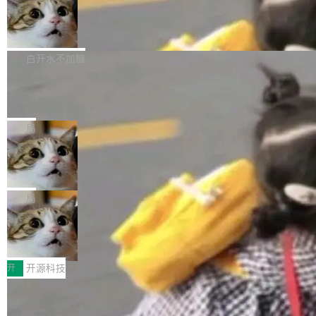
通过拉取过去一年内（从 PG 18 Beta1 时间点
和休闲娱乐竞争时间。" 这是 libexpat 维护者 S
的图像元素不在同一个子树中，则它们将不再关
至今）的所有 commit，同样交由 AI 分析提炼。
Firefox 153.0.3 发布
ebastian Pipping 写在博客里的话。8 月 4 日，
联 加...
经过人工复核，准确度令人满意。这一方法也为
他宣布了一个新消息：从 2026 年 8 月 1 日起，
Firefox 153.0.3 现已发布，具体更新内容如
社区爱好者提供了高效跟踪新版本的思路。
他可以全职维护 libexpat 了，最长 6 个月。发
下： New Smart Window 包含多项增强功能：
白开水不加糖
工资的是慕尼黑市政府。 libexpat 是一个 C99
<ul> <li>现在建议列表会显示更多结果，方便用
编写的流式 XML 解析器，MIT 许可证。和 libx
Cloudflare Computer 开源：你的 Age
户查找历史记录和切换到已打开的标签页。（<a
nt 需要一台电脑，而不是一个容器
ml2 一样，它是世界上使用最广泛的 XML 解析
href="https://bugzilla.mozilla.org/show_bug.c
Cloudflare 开源了名为 @cloudflare/computer
库之一。你的操作系统、浏览器、无数的基础设
gi?id=2019042">Bug&nbsp;2019042</a>）</l
的 npm 包。项目的核心论点是：容器不适合 Ag
局
施软件，很可能都在用它。而过去十年，维护它
i> <li>现在，助手可以直接使用 Exa 的网络搜索
ent 计算。真正适合的，是 Isolate。 Cloudflare
的人一直在用业余...
结果回答问题，而无需将问题转交给搜索引擎。
OpenAI 公开邮件和聊天记录回应苹果
工程师在这件事上没什么可谦虚的——他们用 W
诉讼，称“Apple is getting this wron
（<a href="https://bugzilla.mozilla.org/show_
orkers 跑了十年 Isolate。用 CEO Matthew Pri
上个月，苹果一纸诉状把 OpenAI 告上法庭，指
g”
bug.cgi?id=204...
nce 的话说：「我们一生都在用 Isolate 运行代
控其挖角苹果前员工并窃取商业秘密。苹果的诉
局
码，而 AI Agent 不需要容器，它们需要的是 Iso
状把 OpenAI 描述成一个系统性地从前东家挖
late。」 容器为什么不合适 容器的问题在于启动
HUAWEI MatePad Edge上架WorkBu
人、套取机密信息的对手。 OpenAI 没发律师
ddy鸿蒙PC版，说话就能干活的AI办公
和销毁都太重了。一个 Agent 要执行的任务可能
函，也没选择庭外沉默。它在官网贴了一篇博
全能AI工作台WorkBuddy鸿蒙PC版上架HUAWE
搭子
只需要几毫秒的 CPU 时间，但容器从冷启动到
文，标题只有六个字：Apple is getting this wro
I MatePad Edge应用市场，直接下载即可使
开
开源科技
就绪要花数秒。如果未来有十...
ng。 然后，它把邮件往来和 iMessage 聊天记
用，与鸿蒙电脑上的体验一致。值得一提的是，
录全贴了出来。 他发错人了 苹果外部律师 Gabr
FFmpeg 9.0 发布：代号“Lei”，以此纪
这是目前市面上唯一支持平板接入WorkBuddy P
念中国开发者雷霄骅
iel Gross 来自 Weil 律所，2 月 23 日下午 5:53