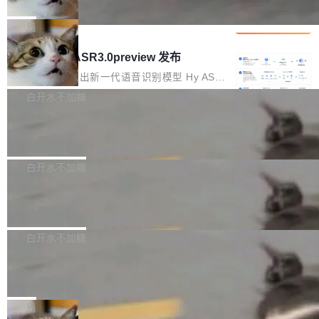
che 量化 + 权重压缩，吞吐量提升 4
代码检索手段（如关键词匹配、目录遍历）仅能
短剧部门，有互联网大厂背景。在公司内部架构
Kimi 和 GLM 是当前最强的大模型系列之一，但
1%，成本降 30%
在语法层面完成文本定位，难以触及代码的语义
调整期间，部门三次通知全员将数据从A集群迁
它们有一个共同的问题：太吃显存了。月之暗面
局
内涵与结构关联，导致开发者使用代码智能体在
移到B集群，王某都回复了"收到"。 他没有迁移
的 Kimi K 系列和智谱的 GLM 都是长上下文、M
理解大规模代码仓时面临显著"代码仓理解"瓶
腾讯混元 Hy ASR3.0preview 发布
数据。2024年9月3日下午4点，他使用此前登录
oE 架构的大模型，好用到让人上瘾，但 GPU 显
颈。 代码仓深度理解服务（以下简称" CodeBas
的账号密码进入A集群，输入了一条被程序员圈
存永远不够用。 Cloudflare 的 Workers AI 团队
腾讯混元正式推出新一代语音识别模型 Hy ASR
e深度理解服务"）是华为云码道（CodeA...
称为"删库跑路"的命令——最高管理员权限、无
一直在跑这些模型的推理。他们在官方博客上发
3.0preview。基于最新一代大语言模型 Hy3 的
白开水不加糖
需确认、强制递归删除。17个小时后，运维人员
了一篇技术文章，详细拆解了三种让大模型在 G
语言理解能力，以及融合了高精度语音识别与深
发现异常并中止进程时，89TB数据已经没了。
Pale Moon 34.3.2 发布，苍月浏览器
PU 上跑得更省、更快的技术手段——KV cache
度语义理解能力，实现了语音识别能力的全面升
删掉的是AI游戏部门的全部开发文件，包括公司
量化、模型权重压缩、以及共享 KV cache 的完
级。 根据介绍，Hy ASR3.0preview 目标在于：
Pale Moon 34.3.2 现已发布，这是一个安全更
自研的多个文生3D和...
整性保护。效果是：吞吐量提升 41%，每 token
让语音识别不再只是听清，而是真正听懂。通过
新和少量网页兼容性修复版本。 Changes/fixe
白开水不加糖
成本降低 30%，精度不变。 FP8 省的不仅是显
先理解你的语境和意图，再把准确的文字直接给
s： 实现了URL.Parse()便捷功能 对浏览器内部
存 KV cache 是推理时最吃显...
到你。从“逐字转写、单点优化”演进为“理解语
PostgreSQL 18/19 新特性深度解读
函数添加了多项边界检查，以避免潜在的越界访
境、兼容场景、一键直出”。 Hy ASR 3.0 previe
问、下溢和溢出。（DiD） 修复了加载和解析内
演讲者分享了一个有趣的实践：面对 PG 18 已
w 不要求标准普通话，方言识别覆盖粤语、吴语
容提供的字体时出现的几个问题 为避免音频加
发布的 Release Notes，他利用 AI 工具（如 Co
白开水不加糖
等 10 大方言片区和 20 余个二级小片区。在开
载、处理和播放过程中可能出现的一系列错误，
pilot）对数千条 commit 日志进行自动分析，先
源评测集中，Hy ASR 3.0 preview 在多语种的
对音频采样频率设定了下限 采样率低于 8kHz
慕尼黑市政府为全职开源项目维护者提
让模型总结出三十余条潜在特性，再逐条要求生
WER（...
供资助
（通常被认为是 "telephone"/"walkie-talkie" 音
成详细解释和代码校验，最终筛选出对用户体感
"在过去大约 10 年的大部分时间里，libexpat 的
质的最低采样率）的音频格式将被拒绝 修复了 C
最强的若干项。对于尚未正式发版的 PG 19，则
维护工作一直与我的日常工作、家务、社交生活
局
SS 圆角虚线样式中可能存在的问题 如果表单中