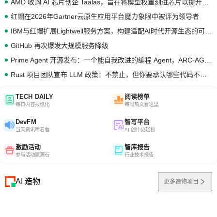
AMD 收购 AI 芯片创企 Taalas，旨在将模型权重刻进芯片以提升推理性能
红帽在2026年Gartner云原生应用平台魔力象限中被评为领导者
IBM与红帽扩展Lightwell服务方案，构建适配AI时代开源生态的可信基础设施
GitHub 再次爆发大规模服务降级
Prime Agent 开源发布：一个能自我改进的编程 Agent，ARC-AGI 3 超越人类专家基线
Rust 项目团队宣布 LLM 政策：不禁止，但你要承认哪些代码不是你写的
TECH DAILY
阅读榜单
每日内容报纸化
每周热文看这里
DevFM
智写平台
当天资讯听着看
AI 创作更轻松
激励活动
智库报告
参与活动赢源石
行业技术报告
AI 造物
更多造物项目