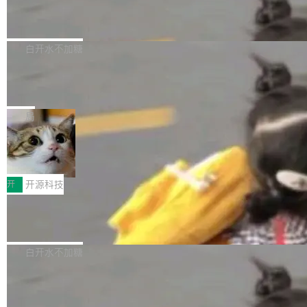
6的终端设备已突破7000万台，注册开发者数量
zen 9000/8000/7000系列处理器，并针对X3D
Dgraph v25.4.0 发布，具有图形后端的
窗口推了又推。好到合进 main 分支的代码，我
已突破 1100 万。随着鸿蒙生态汇聚越来越多的
原生 GraphQL 数据库
处理器特性进行平台级优化。其搭载X3D鸡血模
们自己都没看完。 这事不是个例。GitLab 调研
Dgraph 是一个水平可扩展的分布式 GraphQL
高质量游戏...
式2.0，可根据不同使用场景释放处理器潜力，
过 1528 名开发者，85% 说 AI 把瓶颈从写代码
数据库，有一个图形后端。作为一个原生的 Gra
白开水不加糖
帮助玩家在游戏与高负载应用中获得更充分的性
转移到了审代码。 写代码有人替你干了。但审代
phQL 数据库，它严格控制数据在磁盘上的排列
能表现。 在核心规格方面，B850 AO...
码、把关发版这两道关，还得靠人肉扛。 V5.0
竹知了：一个零依赖的单文件 HTML，
方式，以优化查询性能和吞吐量，减少集群中的
把儿时竹蝉玩具搬进浏览器
想让 AI 一起盯。
磁盘寻道和网络调用。 Dgraph v25.4.0 现已发
竹知了（zhuzhiliao）是那种小时候路边摊上几
布，具体更新内容包括： feat(zero)：Zero 现
块钱的玩意儿——一根小竹签，一个竹筒，一头
局
支持 --security superflag（token=...;whitelist
系着涂了松香的线。甩起来，竹膜震动，发出“哇
=...），与 Alpha 版本的格式一致，并据此对其
30倍效率升级：解锁医学影像数据要素
——哇”的蝉鸣声。实物越来越难找了，有开发者
价值化的真实路径
管理 HTTP 端点进行授权。 <blockquote> <p>
把它做成了 Web 玩具，放在 zhuzhiliao.imsai.c
完成一例腹部CT影像标注，张医生过去需要约1
<span><strong>警告：</strong>&nbsp;Zero
c 上，并在 GitHub 开源。 玩法很简单：按住屏
20个小时。他必须在数百张连续影像上，一笔一
开
开源科技
的 admin ...
幕画圈，或者直接甩手机。页面会实时显示转速
笔勾画边界，一层一层识别肌肉组织。如今，使
（圈/秒），声音来自真实竹知了录音的 1.72 秒
Apache Dubbo-go v3.3.2 正式发布
用东软飞标医学影像标注平台，同样的工作缩短
采样，无缝循环。音频解码失败时，还有一套合
至4小时，效率提升30倍。 这组数字背后，改变
这个版本面向生产环境，重心在内核稳定性。我
成兜底——锯齿波振荡器模拟脉冲，并联带通共
的不只是速度，而是把医学影像转化为AI能力的
们彻底收敛了旧配置体系，扩展了 Triple 协议与
白开水不加糖
振峰模拟竹膜和筒腔共鸣。 技术细节上，物理引
路径真正打通了。 大型医院积累的影像数据规模
泛化调用能力，加强了应用级元数据和服务治
擎是绳系质点模型：重力、弹性绳（只拉不
庞大，但不能直接用于训练模型。器官、病灶和
Calibre 9.12 发布，功能强大的开源电
理，同时集中修了并发安全、资源泄漏和热路径
推）、空气阻力，1/240 秒定步长积...
子书工具
组织边界，必须由专业医生逐层识别、标记和校
性能问题。
Calibre 开源项目是 Calibre 官方出的电子书管