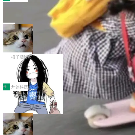
件。 腾讯网平团队在UCL-MPComm中实现了一
型或企业内部部署模型提升研发效率。但随着 AI
各领域的应用成果，覆盖技术底座、行业赋能、
个独立于业务线程的全局通信引擎（Engine），
Coding 从个人辅助工具逐步走向团队级、组织
Jeff Dean 离开 Google：一个时代的结
产品应用、支撑保障、专题等五大方向。深信服
并实...
束，一个实验室的开始
级应用，企业在规模化落地过程中，对安全性、
AI算力网关（AI创新平台）成功入选！ 随着各行
Google 员工编号 20。MapReduce 作者之一。
可控性和代码质量提出了更高要求。 首先是数据
各业的Agent走向规模化建设，算力构成形态逐
Bigtable 作者之一。TensorFlow 的作者之一。
局
安全与合规要求。对于大多数普通研发场景，公
渐丰富，用户关注的重点也在发生变化：不只是
Gemini 的架构师。Google 首席科学家。 Jeff D
有云模型能够满足快速试用和效率提升的需求。
让AI用起来，还要进一步看清混合算力时代下，
🔥 SolonCode v2026.8.4 发布：界面
ean 在 Google 工作了 27 年后，宣布离职。 他
但对于金融、能源、医疗等对数据安全要求较...
字体可调、22 种语言、记忆搜索增强
Token花在哪里、算力是否被充分利用，以及持
不是一个人走。一同离开的还有 Sanjay Ghema
打开终端就能上岗的全中文编码智能体，这一轮
续增长的AI成本该如何优化。 深信服AI算力网关
wat（Google 员工编号 23，Jeff Dean 二十多
把「看得清、用母语、记得住」三件事一次补
梅子酒好吃
正是围绕这些实际问题，从Token治理和成本治
年的编程搭档，MapReduce 和 Bigtable 的共同
齐。 SolonCode 是什么 SolonCode 是杭州无
理两个方面，让用户的每一份算力都看得清、管
作者）、Quoc Le（Google 大脑核心成员，Se
让“代码语义理解”深度释放AI Coding
耳科技研发的企业级终端编码智能体——一位全
得住、用得稳、省得下、更安全！ 一、从现在开
价值潜能：华为云码道（CodeArts）
q2Seq 和 DocAI 的共同发明人）以及 Oriol Vin
中文驱动的数字员工，自主理解需求、规划步
一、代码仓深度理解技术的作用与价值 在软件工
始，Token使用一目...
代码仓技术解析
yals（Gemini 联合负责人，AlphaSta...
骤、编写代码。不挑模型、不挑平台，curl 一行
程实践中，代码仓是企业核心知识资产的主要载
开
开源科技
装完即用。 开源地址：Gitee · GitCode · GitHu
体。企业级代码仓库通常包含数十万乃至数百万
b 安装 支持 Java 8+（8~26）、macOS / Linu
一条“删库”命令跑 17 小时，算法工程
个文件，其规模远超单次模型调用可承载的上下
师删光 89TB 数据只为干私活
x / Windows / Harmony PC。 # macOS / Linu
文窗口。随着项目规模的持续扩张与代码历史的
最高人民检察院8月4日公布了一起案件：北京一
x / Harmony PC curl -fsSL https://solon.noea
不断累积，代码仓中的模块关系、接口契约、业
名90后算法工程师王某，为了给自己接的私活腾
局
r.org/solon...
务逻辑等关键信息往往分散于数十乃至数百个文
服务器空间，删光了公司AI游戏部门的全部核心
件之中，形成高度复杂的知识关联网络。传统的
Cloudflare 分享推理优化实践：KV ca
数据。 王某2024年1月入职东城区某科技公司AI