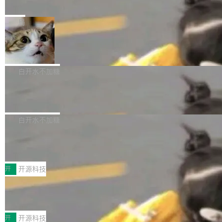
e” 和 Muse Spark 1.2 模型
mmit 之间的空隙里丢失了。 DeltaDB 要做的就
金额高达158.3亿美元，这一单项投入已经逼近
Meta 今天发布了两款 AI 产品：Muse Code，
是把这段空隙补上。 回退到任何一次编辑：Delt
微软同期总资本开支的四成。 与亚马逊、Alpha
一个在终端里运行的编程 agent；Muse Spark
局
aDB 捕获 commit 之间的每一次操作，...
bet、微软以及 Meta 等传统科技巨头相比，Spa
1.2，驱动这个 agent 的新模型。一句话概括：
ceXAI的资金消耗速度尤为引人瞩目。然而，支
美团开源 LoHoSearch，用知识图谱校
你可以用 curl -fsSL https://dev.meta.ai/install.
准 AI 能力认知
撑庞大支出的资金来源却呈现出截然不同的面
sh | bash 安装一个能在大项目里自动规划、写
机器出题的前提，是让机器拥有全局视野。整个
貌。数据显示，微软和 Meta 主要依托充沛的经
代码、验证结果的 AI 终端工具。 据介绍，Muse
构建流程可以分为四个环节：建图 → 控制难度
白开水不加糖
营现金流来覆盖资本开支，其资本支出覆盖率分
Code 是 Meta 的编程 agent 产品。它和市场上
→ 质量把关 → 数据概览。
别达到155% 和106%;而SpaceXAI的经营现金
腾讯开源 UCL-MPComm 通信库
已有的终端编程 agent 在设计理念上有几个明显
流仅能覆盖资本开支的12...
的差异点。 异步后台 agent：Muse Code 有一
腾讯网平团队宣布开源了 UCL-MPComm 通信
个主 agent 循环，外加一组后台 agent。这些后
库，并将作为transport接入Mooncake TENT。
白开水不加糖
台 agent...
该通信库针对AI Memory池化场景的数据传输需
CoStrict入选工信部2025人工智能应用
求进行了深度优化，能够实现数据中心内大规模
典型案例
计算节点间多种内存类型的高性能通信。 UCL-
近日，工信部科技司公示《2025人工智能应用典
MPComm将作为一种传输引擎接入Mooncake T
型案例入选名单》，深信服“面向企业研发场景的
开
开源科技
ENT，实现零拷贝传输性能提升30%、非零拷贝
开源 AI 编程平台 CoStrict 应用”凭借卓越的技术
传输性能最高提升5倍。UCL-MPComm底层基
深信服AI算力网关入选工信部人工智能
创新与落地成效成功入选。 全链路私有化部署，
应用典型案例！
于自研UCL-Engine通信引擎，后续腾讯网平将
助力企业AI研发安全落地 当前，越来越多企业已
前不久，工业和信息化部正式发布《2025年人工
持续开源更多基于UCL-Engine的高性能通信组
经开始引入 AI Coding 工具，通过调用公有云模
智能应用典型案例名单》，集中展示人工智能在
开
开源科技