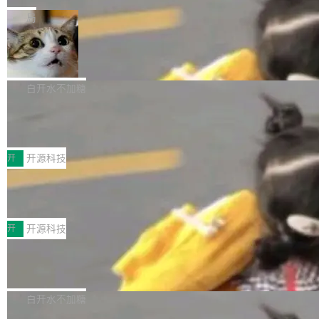
一在人才争夺战中失血的公司。六月，Google
er HE-AAC 960 解码 (DAB+) transpose_cuda
Code 在 X 上发帖：「DeepSeek Flash did 8T
局
连失两员大将：Noam Shazeer 去了 Op...
filter 添加 AMF Frame Rate Converter (vf_frc
tokens on August 1st. 5T of free usage + 3T
_amf) filter SMPTE 2094-50 元数据支持和直
NetBSD 11.0 正式发布
on OpenCode Go.」79.8 万次浏览，连带着 #
通 ProRes RAW VideoToolbox 硬件加速器 AP
DeepSeek一天消耗了8万亿# 上了微博热搜——
NetBSD 11.0 现已正式发布，这是 NetBSD 操
V ...
注意这是 OpenCode 一家的消耗。 OpenCode
作系统的第十八个主要版本。 自 NetBSD 10.1
白开水不加糖
是 Anomaly 出品的 AI 编程工具，套餐 10 美元/
以来的变化 更新亮点： 新增对 RISC-V 处理器
月。用户交了 10 美元，就能用 DeepSeek Flas
2026 ChinaJoy鸿蒙游戏增长臻享会举
架构的支持。NetBSD 11.0 是首个支持 64 位 R
办，鲸鸿动能系统呈现游戏行业解决方
h 随便写代码，按网友说法：「怎么使劲用也用
ISC-V 平台的稳定版本，涵盖一系列基于 StarFi
8月1日，2026 ChinaJoy期间，鸿蒙游戏增长臻
案
不完。」5T 来自免费额度，3T 来自 Go...
ve JH71XX 的设备，例如 VisionFive 2、PINE
享会在上海举办。鸿蒙生态的全场景智慧营销平
开
开源科技
64 STAR64，以及 QEMU。 增强了对 POSIX.1
台鲸鸿动能协同华为游戏中心，面向游戏行业开
-2024 和 C23 编程接口标准的兼容性。 compat
技嘉X3D系列再添新成员 B850 AORU
发者及生态伙伴，系统呈现了平台在游戏领域的
S ELITE X3D主板强化性能体验
_linux(8) 增强了对 Linux 系统调用的支持，包
完整能力版图——从IAP高价值用户的全周期经
面向AMD Ryzen X3D处理器玩家，技嘉X3D系
括 epoll（围绕 kqueue 实现）、POSIX 消息队
营、到IAA游戏的“买变一体”正循环、再到联运与
列主板阵容迎来新成员——B850 AORUS ELITE
开
开源科技
列、...
广告协同的全链路经营闭环，以及面向全球市场
X3D。作为面向主流高性能平台打造的全新主板
的出海增长布局。 华为终端云业务商业化销售负
Zadig v5.0 发布：AI 发布专员与 AI 审
产品，B850 AORUS ELITE X3D延续技嘉在X3
查专员上线
责人在开场致辞中表示，游戏开发者的核心诉求
D平台优化上的技术积累，旨在为游戏玩家带来
我们团队这几天最大的卡点不是 AI 写得不够
已不再是“多一个投放渠道”，而是一套能够持续
更稳定、更高效的装机选择。 B850 AORUS ELI
好，是 AI 写得太好了。 好到审查排期从两天的
白开水不加糖
驱动增长的体系。截至目前，搭载HarmonyOS
TE X3D基于AMD AM5平台打造，支持AMD Ry
活儿拖成了五天。PR 一堆起来没人敢合，发布