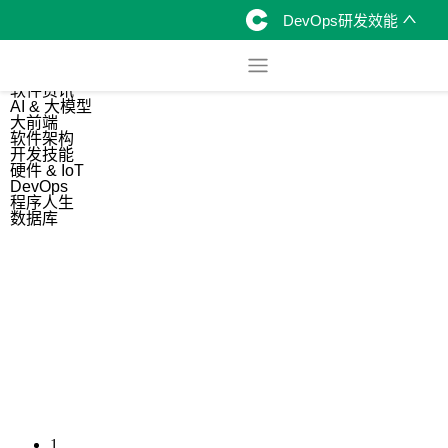
DevOps研发效能
综合
开源资讯
软件资讯
AI & 大模型
大前端
软件架构
开发技能
硬件 & IoT
DevOps
程序人生
数据库
1