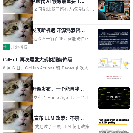
业化营销服务的需求从未如此迫切。 但市场扩容
xAI 前工程师评现代 AI 领域最重要 Top
n 这条推文引发了广泛讨论。他不是在说风凉
巧机身有效提升市面主流标准A...
3 开源项目
的同时,服务商的竞争逻辑正在改变。2026年Top
话，他是说出了一个圈内人尽皆知但很少公开捅
Flash Attention 2 可能比我们所有人都活得久。
Agency年度合辑的观察指出,“产品”这个离消费
破的事实。 Jordan 随后补充了一句软化声明：
这句话不是来自某个技术博客，而是出自 Hieu
局
者最近的载体,在整个品牌营销层面的权重显著变
「我不认为这些会议上大部分论文都在过度宣传
Pham 的一条推文。Hieu Pham 是谁？他是 xAI
高了。全域营销服务商的竞争正在从规模转向深
或造假。问题是，作为读者，如果你筛选出那些
共商智能硬件发展新机遇 开源鸿蒙智能
的早期工程师之一，在 Grok 训练基础设施团队
度,案例厚度、全域覆盖、多线协同...
硬件开发者日杭州站即将举行
看起来最令人兴奋的论文，那它们大部分都是过
工作过。近日他在 X 上发了一条帖子，列出了他
随着万物智联加速深入千行百业，智能硬件正从
度宣传的。」 这才是真正的痛点。不是所有论文
认为现代 AI 领域最重要的三个开源项目。 第一
单点设备迈向智能化、网联化、协同化发展。作
开
开源科技
都有问题，是最吸引眼球的那批论文最有问题。
个名字毫无悬念：Flash Attention 2。 Hieu 的
为面向全场景、跨终端的分布式操作系统，开源
他引用的帖子来自 Mathew Shen，一位 ICLR 2
理由很具体。FA 系列不需要解释，但 FA2 是他
GitHub 再次爆发大规模服务降级
鸿蒙通过统一技术底座和分布式能力，为不同类
026 的读者：「看了篇 ...
认为最重要的一个——复杂度恰到好处，刚好能
型智能设备的开发、连接与互联提供关键支撑，
8 月 6 日，GitHub Actions 和 Pages 再次大规
驱动你去学 CuTe，但还没被那些"邪恶的" Hopp
也为产业链企业探索产品创新与商业增长打开新
模服务降级，Actions 完全不可用超过 5 小时，
局
er++ 优化所淹没，足够容易修改和适配。 更关
的空间。 8月14日，开源鸿蒙智能硬件开发者日
webhook 停发，连自托管 runner 也因调度层故
键的是 FA2 的持久性...
（OHDD：OpenHarmony Hardware Develope
Prime Agent 开源发布：一个能自我改
障无法工作。Pages、Copilot code review、C
进的编程 Agent，ARC-AGI 3 超越人类
r Day）将在杭州启航。活动面向智能硬件产业
opilot coding agent 全部受影响。从检测到完全
Prime Intellect 发布了 Prime Agent，一个开源
专家基线
链企业和开发者，邀请行业专家与资深技术顾
恢复，大约 12 小时。 这是 2026 年 8 月的第六
的编程 Agent Harness，核心设计围绕两个抽
局
问，围绕开源鸿蒙技术能力、设备适配、芯片适
起事故，其中四起与 AI/Copilot 服务相关。 Git
象：Recursive Language Model（RLM）和 C
配、功耗与稳定性调优、兼容性测评及统一互联
Rust 项目团队宣布 LLM 政策：不禁
Hub 员工 kdaigle 在 HN 讨论中贴出了一组数
ontinual Harness。在 ARC-AGI 3 基准测试
等内容展开系统讲解和实战交流，帮助企业进一
止，但你要承认哪些代码不是你写的
据：2025 年全年 10 亿次 commit。现在，每周
上，Prime Agent + Opus 5 的组合达到了 95.
Rust 语言项目正式通过了一项 LLM 使用政策，
步了解开源鸿蒙在智能...
2.75 亿次，全年预计 140 亿次。GitHub...