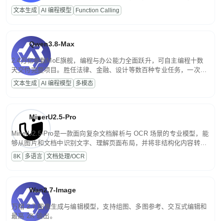
高并发、轻量化任务，适合日常对话、内容创作、基础 RAG、批量
文本生成
AI 编程模型
Function Calling
文案处理等普惠刚需场景。
Qwen3.8-Max
2.4万亿参数MoE旗舰，编程与办公能力全面跃升，可自主编程十数
天交付完整项目。胜任法律、金融、设计等数百种专业任务，一次对
话端到端交付生产级成果。原生视觉理解贯穿规划、执行与验证全流
文本生成
AI 编程模型
多模态
程，支持超长文档与长视频的深度语义解析。长程任务中自主规划与
闭环迭代，持续进化。
MinerU2.5-Pro
MinerU2.5-Pro是一款面向复杂文档解析与 OCR 场景的专业模型，能
够从图片和文档中识别文字、理解页面布局，并将非结构化内容转换
为便于存储、检索和二次处理的结构化结果。
8K
多语言
文档处理/OCR
Wan2.7-Image
万相 2.7 图像生成与编辑模型，支持组图、多图参考、交互式编辑和
最高 2K 输出。