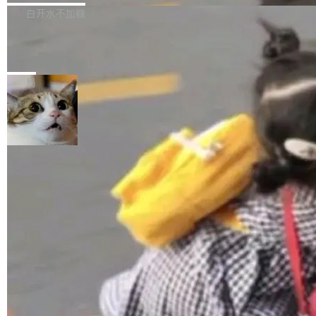
正，才能成为机器能理解的高质量数据。医学影
理工具。它可以查看，转换，编辑和分类所有主
白开水不加糖
像AI落地最昂贵的环节，不是算法，是专业医生
流格式的电子书。Calibre 是个跨平台软件，可
的时间。 张医生是某三甲医院放射科副主任医
SwiftUI 问世七年了，为什么开发者还
以在 Linux、Windows 和 macOS 上运行。 Cal
师，牵头一项腹部肌肉影像课题。他需要在数百
在骂它？
ibre 9.12 现已正式发布，此次更新内容如下：
Yakov Manshin 发了一期长达 40 分钟的 YouT
张CT影像上完成像素级精细分割，让系统"...
新功能 macOS：在 Connect/Share 按钮中添加
ube 视频，标题是"SwiftUI 七年后：一个平庸的
局
通过 AirDop 共享书籍的功能 Content server：
故事"。视频核心观点很简单：SwiftUI 发布七年
支持可向服务器后端添加新端点的插件 Edit boo
了，仍然像一个永久公测版。 Manshin 从数据
k：Compress images：添加将 GIF 图像转换为
流、布局系统、API 稳定性、性能、跨平台五个
加载更多
JPEG/WebP 的选项 ToC Editor：添加一个按
维度逐一批判了 SwiftUI。最让人印象深刻的一
钮，用于对目录中的条目进...
个论据是：苹果官方的 SwiftUI 教程项目 Land
marks，用最新 Xcode 在最新 macOS 上构建
运行，出来的效果是坏的——侧边栏按钮大小不
一，界面错位。他说这个问题"两年前就发现了，
至今没变"。 数据流方面，Manshin 指出 SwiftU
I 的属性包装器演进史...