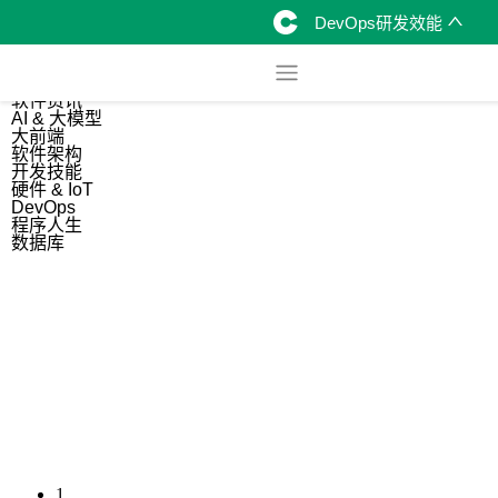
DevOps研发效能
综合
开源资讯
软件资讯
AI & 大模型
大前端
软件架构
开发技能
硬件 & IoT
DevOps
程序人生
数据库
1