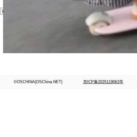
©OSCHINA(OSChina.NET)
京ICP备2025119063号