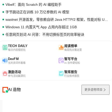
Vibelf：面向 Scratch 的 AI 编程助手
字节跳动正在训练 10 万亿参数的 AI 模型
wastnet 开源首发，零依赖自研 Java HTTP/2 框架，性能对标 Undertow !
Windows 11 内置天气 App 占用内存超过 1GB
任意网页划词 AI 问答：不用切换标签页的效率秘诀
TECH DAILY
阅读榜单
每日内容报纸化
每周热文看这里
DevFM
智写平台
当天资讯听着看
AI 创作更轻松
激励活动
智库报告
参与活动赢源石
行业技术报告
AI 造物
更多造物项目