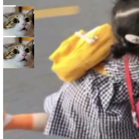
源模型上碾压我们
程师借助 Anthropic 旗下 Claude Sonnet 模型
"他们正在开源模型上碾压我们。" Hugging Fac
“启蒙老师”。 而今年，恰好是雷霄骅离世十周
编写程序，目标是完成电商平台作者信息与商品
e CEO Clément Delangue 在 CNBC 的采访里
局
年。FFmpeg 社区最终选择用一个大版本的名
列表的数据匹配 —— 一项常规的数据处理任
没有拐弯抹角。他说中国正在赢得 AI 竞赛，而
字，留下了这份纪念。 雷霄骅曾是中国传媒大学
务，最终却产生了 180 万美元的账单，实际支出
当 AI agent 把源码变成了最好的扩展系
且按目前的速度，中国 AI 工具预计在今年底或
数字电视技术方向的博士生，长期从事视频、音
统，开发者工具必须开源
超出原定预算 860%。 更令人意外的是，该项目
2027 年就能追上美国前沿实验室的水平。 Dela
五年前，David Crawshaw 问过很多软件工程师
频技...
最终并未成功落地，而高额算力消耗持续运行长
ngue 把原因归结为一件事：开放协作。中国的
一个问题：你写过什么给自己用的程序？答案几
局
达 5 个月，公司直到财务对账时才察觉异常。这
AI 开发者在一个共享和协作的生态里加速迭代，
乎都是没有。工程师们整天用别人写的程序写程
意味着一个无人看管的 AI 程序，在近半年时间
而美国模型厂商在"闭门造车"。他的原话是 "buil
序给别人用。偶尔有人自己写个博客系统、智能
里日夜不停地"烧钱"。 复盘显示，...
ding in silos"——各自为战，互不通气。 这个判
家居控制、家庭实验室，都算稀奇事。 Crawsh
加载更多
断从他嘴里说出来分量不同。Hugging Face 是
aw 是 Shelley 的作者，一个开源 AI coding age
全球最大的开源 AI 平台，上面跑着上百万个模
nt。他最近在博客上写了一篇文章，核心论点很
型。谁在开源赛道上领先，...
简单：开发者工具必须开源。 理由不是传统的自
由软件情怀，而是一个跟 AI agent 直接相关的
技术判断。 两行 prompt 就能个性化任何软件 C
rawshaw 给出了两个 prompt。 第一个： "下载
某个软件的源码，在本地构建。修改 agent ...