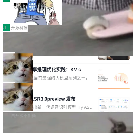
装完即用。 开源地址：Gitee · GitCode · GitHu
体。企业级代码仓库通常包含数十万乃至数百万
b 安装 支持 Java 8+（8~26）、macOS / Linu
让“代码语义理解”深度释放AI Coding
个文件，其规模远超单次模型调用可承载的上下
价值潜能：华为云码道（CodeArts）
x / Windows / Harmony PC。 # macOS / Linu
文窗口。随着项目规模的持续扩张与代码历史的
一、代码仓深度理解技术的作用与价值 在软件工
代码仓技术解析
x / Harmony PC curl -fsSL https://solon.noea
不断累积，代码仓中的模块关系、接口契约、业
程实践中，代码仓是企业核心知识资产的主要载
开
开源科技
r.org/solon...
务逻辑等关键信息往往分散于数十乃至数百个文
体。企业级代码仓库通常包含数十万乃至数百万
一条“删库”命令跑 17 小时，算法工程
件之中，形成高度复杂的知识关联网络。传统的
个文件，其规模远超单次模型调用可承载的上下
师删光 89TB 数据只为干私活
代码检索手段（如关键词匹配、目录遍历）仅能
文窗口。随着项目规模的持续扩张与代码历史的
最高人民检察院8月4日公布了一起案件：北京一
在语法层面完成文本定位，难以触及代码的语义
不断累积，代码仓中的模块关系、接口契约、业
名90后算法工程师王某，为了给自己接的私活腾
局
内涵与结构关联，导致开发者使用代码智能体在
务逻辑等关键信息往往分散于数十乃至数百个文
服务器空间，删光了公司AI游戏部门的全部核心
理解大规模代码仓时面临显著"代码仓理解"瓶
Cloudflare 分享推理优化实践：KV ca
件之中，形成高度复杂的知识关联网络。传统的
数据。 王某2024年1月入职东城区某科技公司AI
颈。 代码仓深度理解服务（以下简称" CodeBas
che 量化 + 权重压缩，吞吐量提升 4
代码检索手段（如关键词匹配、目录遍历）仅能
短剧部门，有互联网大厂背景。在公司内部架构
Kimi 和 GLM 是当前最强的大模型系列之一，但
e深度理解服务"）是华为云码道（CodeA...
1%，成本降 30%
在语法层面完成文本定位，难以触及代码的语义
调整期间，部门三次通知全员将数据从A集群迁
它们有一个共同的问题：太吃显存了。月之暗面
局
内涵与结构关联，导致开发者使用代码智能体在
移到B集群，王某都回复了"收到"。 他没有迁移
的 Kimi K 系列和智谱的 GLM 都是长上下文、M
理解大规模代码仓时面临显著"代码仓理解"瓶
数据。2024年9月3日下午4点，他使用此前登录
腾讯混元 Hy ASR3.0preview 发布
oE 架构的大模型，好用到让人上瘾，但 GPU 显
颈。 代码仓深度理解服务（以下简称" CodeBas
的账号密码进入A集群，输入了一条被程序员圈
存永远不够用。 Cloudflare 的 Workers AI 团队
腾讯混元正式推出新一代语音识别模型 Hy ASR
e深度理解服务"）是华为云码道（CodeA...
称为"删库跑路"的命令——最高管理员权限、无
一直在跑这些模型的推理。他们在官方博客上发
3.0preview。基于最新一代大语言模型 Hy3 的
白开水不加糖
需确认、强制递归删除。17个小时后，运维人员
了一篇技术文章，详细拆解了三种让大模型在 G
语言理解能力，以及融合了高精度语音识别与深
发现异常并中止进程时，89TB数据已经没了。
PU 上跑得更省、更快的技术手段——KV cache
Pale Moon 34.3.2 发布，苍月浏览器
度语义理解能力，实现了语音识别能力的全面升