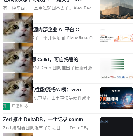
的帖子在 Reddit 火了
式”为主题，直面AI从实验室走向规模化产业落地
有一种东西，一旦用过就回不去了。Alex Fedos
的核心质量命题。会上，《2026智能研发生产力
eev 管它叫"软件设计的基石"。 他说的东西不新
局
工具选型手册》发布，Testin云测的Testin XAge
鲜——代数数据类型（ADT），尤其是和类型
nt智能测试系统入选AI测试领域代表产品。对CI
Cloudflare 开源内部企业 AI 平台 Clou
（sum type）。但他说清楚了一件事：这不是类
dflare OS
O而言，这提示了一个转变：AI测试正在从效率
型系统的学术体操，是日常编码的思维方式。 文
Cloudflare 发布了一个开源项目 Cloudflare O
工具升级为企业的质量基础设施。 CIO面对的新
章从一个简单的例子切入。一个网站的深色主题
S。如果你只看官方博客，你会觉得这是又一
局
现实 过去两年，CIO们的焦虑清单上多了两项：
设置，如果用布尔值 + 可空字段来表示——bool
个"AI 知识库 + 聊天机器人"——每个大厂都在
一是如何让大模型和智能体应用安全地从PoC走
ean 表示是否可切换，nullable 的默认模式、浅
Deno 团队开源 Celld，可自托管的分
做，没什么新鲜的。 但 Kenton Varda 在 Twitte
向生产，二是如何让测试团队跟得上AI应用...
布式 Durable Objects
色方案、深色方案——会产生大量无意义的组
r 上把事情说清楚了： 今天我们发布了 Cloudfla
Ryan Dahl 领导的 Deno 团队推出了最新开源项
合。方案缺了、配置冲突了、全 null 了。要知道
re OS，一个带连接器的聊天机器人，跟其他所
目 Celld，一个能在自己机器上运行 Cloudflare
局
哪些组合有效，作者说，你得靠"文档、校验、或
有科技公司做的一样。只不过，实际上它不一
Workers 和 Durable Objects 的守护进程。 设
者部落知识"。 换个写法。Rust 的 enum，两个
样。这是 Sandstorm.io 的重制版，我十年前的
鲁大师7月新机性能/流畅/AI榜：vivo夺
计思路很直接：每个对象是一个独立的 SQLite
变体：Switchable...
性能、流畅双第一，三星Galaxy Z系列
那个创业公司。不同的是，这次它构建在 Cloudf
数据库，按名称寻址，复制到你自己的 S3 兼容
2026年7月的手机市场，由于存储等硬件成本暴
新折叠缺席
lare Workers 上——我花了九年时间搭建的平台
存储库里。节点之间只通过这个存储库协调——
增，手机厂商的日子也不好过啊，新机速度明显
开
开源科技
——并且深度集成了 AI。这基本上是我十年秘密
没有控制平面，没有共识协议。每个对象自带一
放缓，因此硝烟味淡了许多。新机参数规格除开
计划的顶峰。 十年前，Ken...
个小型数据库，应用天然按分片构建，单个数据
Zed 推出 DeltaDB，一个记录 commit
高价的三星折叠（三星Galaxy Z Fold8 Ultra / Z
之间所有操作的版本控制系统
库的竞争和爆炸半径问题在设计层面就被消除
Fold8 / Z Flip8）外，其余要么是中低端机器，
Zed 编辑器团队发布了新项目——DeltaDB，一
了。 闲置的 cell 会休眠到几乎不占资源。当 cel
例如iQOO Z11i、REDMI Note 17、REDMI No
个在 git commit 之间记录每一次编辑操作的版