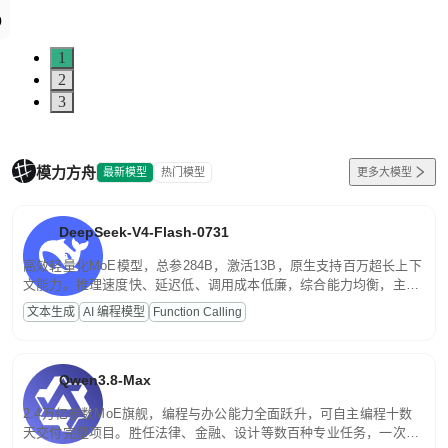
1
2
3
模力方舟
最新模型
热门模型
更多大模型
DeepSeek-V4-Flash-0731
高效轻量化MoE模型，总参284B，激活13B，原生支持百万超长上下
文能力。推理速度快、延迟低、调用成本低廉，综合能力均衡，主打
高并发、轻量化任务，适合日常对话、内容创作、基础 RAG、批量
文本生成
AI 编程模型
Function Calling
文案处理等普惠刚需场景。
Qwen3.8-Max
2.4万亿参数MoE旗舰，编程与办公能力全面跃升，可自主编程十数
天交付完整项目。胜任法律、金融、设计等数百种专业任务，一次对