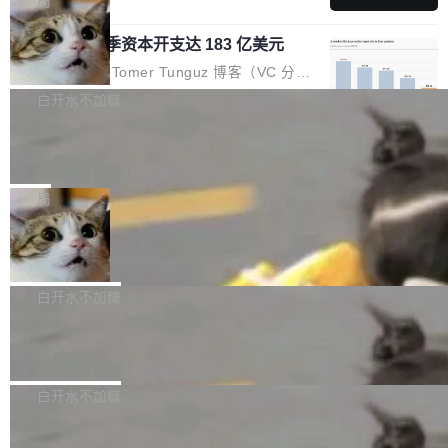
局
l 迁移或唤醒时，新宿主从 S3 恢复 SQLite 数据
te 17 Pro、OPPO K15，要么是vivo X300 E这
本控制系统。目前处于 Early Access 阶段。 De
库继续执行。存储库是持久化的唯一真相...
样的次旗舰。 Galaxy Z Fold8 Ultra / Z Fold8 /
SpaceXAI 单季资本开支达 183 亿美元
ltaDB 的核心思路直接写在 landing page 最显
Z Flip8三款折叠屏新机均在7月22日发布，且全
眼的位置：「Software is made between com
根据风险投资人Tomer Tunguz 博客（VC 分
部搭载骁龙8 Elite Gen5 for Galaxy，它们本该
mits」——软件是在 commit 之间写出来的。git
析）披露的最新分析与第二季度业绩报告，Spac
白开水不加糖
是7月性...
只记录了你提交的最终状态，但真正的工作过程
eXAI在上个季度的总资本支出飙升至183.7亿美
——打字、删改、试错、agent 对话——都在 co
Meta 发布终端编程 Agent“Muse Cod
元。其中，绝大部分资金被直接用于 AI 领域，
e” 和 Muse Spark 1.2 模型
mmit 之间的空隙里丢失了。 DeltaDB 要做的就
金额高达158.3亿美元，这一单项投入已经逼近
Meta 今天发布了两款 AI 产品：Muse Code，
是把这段空隙补上。 回退到任何一次编辑：Delt
微软同期总资本开支的四成。 与亚马逊、Alpha
一个在终端里运行的编程 agent；Muse Spark
局
aDB 捕获 commit 之间的每一次操作，...
bet、微软以及 Meta 等传统科技巨头相比，Spa
1.2，驱动这个 agent 的新模型。一句话概括：
美团开源 LoHoSearch，用知识图谱校
ceXAI的资金消耗速度尤为引人瞩目。然而，支
你可以用 curl -fsSL https://dev.meta.ai/install.
准 AI 能力认知
撑庞大支出的资金来源却呈现出截然不同的面
sh | bash 安装一个能在大项目里自动规划、写
机器出题的前提，是让机器拥有全局视野。整个
貌。数据显示，微软和 Meta 主要依托充沛的经
代码、验证结果的 AI 终端工具。 据介绍，Muse
构建流程可以分为四个环节：建图 → 控制难度
白开水不加糖
营现金流来覆盖资本开支，其资本支出覆盖率分
Code 是 Meta 的编程 agent 产品。它和市场上
→ 质量把关 → 数据概览。
别达到155% 和106%;而SpaceXAI的经营现金
腾讯开源 UCL-MPComm 通信库
已有的终端编程 agent 在设计理念上有几个明显
流仅能覆盖资本开支的12...
的差异点。 异步后台 agent：Muse Code 有一
腾讯网平团队宣布开源了 UCL-MPComm 通信
个主 agent 循环，外加一组后台 agent。这些后
库，并将作为transport接入Mooncake TENT。
白开水不加糖
台 agent...
该通信库针对AI Memory池化场景的数据传输需
CoStrict入选工信部2025人工智能应用
求进行了深度优化，能够实现数据中心内大规模