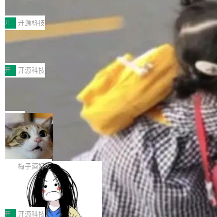
典型案例
计算节点间多种内存类型的高性能通信。 UCL-
近日，工信部科技司公示《2025人工智能应用典
MPComm将作为一种传输引擎接入Mooncake T
型案例入选名单》，深信服“面向企业研发场景的
开
开源科技
ENT，实现零拷贝传输性能提升30%、非零拷贝
开源 AI 编程平台 CoStrict 应用”凭借卓越的技术
传输性能最高提升5倍。UCL-MPComm底层基
深信服AI算力网关入选工信部人工智能
创新与落地成效成功入选。 全链路私有化部署，
应用典型案例！
于自研UCL-Engine通信引擎，后续腾讯网平将
助力企业AI研发安全落地 当前，越来越多企业已
前不久，工业和信息化部正式发布《2025年人工
持续开源更多基于UCL-Engine的高性能通信组
经开始引入 AI Coding 工具，通过调用公有云模
智能应用典型案例名单》，集中展示人工智能在
开
开源科技
件。 腾讯网平团队在UCL-MPComm中实现了一
型或企业内部部署模型提升研发效率。但随着 AI
各领域的应用成果，覆盖技术底座、行业赋能、
个独立于业务线程的全局通信引擎（Engine），
Coding 从个人辅助工具逐步走向团队级、组织
Jeff Dean 离开 Google：一个时代的结
产品应用、支撑保障、专题等五大方向。深信服
并实...
束，一个实验室的开始
级应用，企业在规模化落地过程中，对安全性、
AI算力网关（AI创新平台）成功入选！ 随着各行
Google 员工编号 20。MapReduce 作者之一。
可控性和代码质量提出了更高要求。 首先是数据
各业的Agent走向规模化建设，算力构成形态逐
Bigtable 作者之一。TensorFlow 的作者之一。
局
安全与合规要求。对于大多数普通研发场景，公
渐丰富，用户关注的重点也在发生变化：不只是
Gemini 的架构师。Google 首席科学家。 Jeff D
有云模型能够满足快速试用和效率提升的需求。
让AI用起来，还要进一步看清混合算力时代下，
🔥 SolonCode v2026.8.4 发布：界面
ean 在 Google 工作了 27 年后，宣布离职。 他
但对于金融、能源、医疗等对数据安全要求较...
字体可调、22 种语言、记忆搜索增强
Token花在哪里、算力是否被充分利用，以及持
不是一个人走。一同离开的还有 Sanjay Ghema
打开终端就能上岗的全中文编码智能体，这一轮
续增长的AI成本该如何优化。 深信服AI算力网关
wat（Google 员工编号 23，Jeff Dean 二十多
把「看得清、用母语、记得住」三件事一次补
梅子酒好吃
正是围绕这些实际问题，从Token治理和成本治
年的编程搭档，MapReduce 和 Bigtable 的共同
齐。 SolonCode 是什么 SolonCode 是杭州无
理两个方面，让用户的每一份算力都看得清、管
作者）、Quoc Le（Google 大脑核心成员，Se
让“代码语义理解”深度释放AI Coding
耳科技研发的企业级终端编码智能体——一位全
得住、用得稳、省得下、更安全！ 一、从现在开
价值潜能：华为云码道（CodeArts）
q2Seq 和 DocAI 的共同发明人）以及 Oriol Vin
中文驱动的数字员工，自主理解需求、规划步
一、代码仓深度理解技术的作用与价值 在软件工
始，Token使用一目...
代码仓技术解析
yals（Gemini 联合负责人，AlphaSta...
骤、编写代码。不挑模型、不挑平台，curl 一行
程实践中，代码仓是企业核心知识资产的主要载
开
开源科技