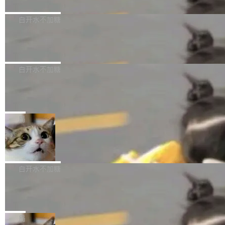
删掉的是AI游戏部门的全部开发文件，包括公司
量化、模型权重压缩、以及共享 KV cache 的完
级。 根据介绍，Hy ASR3.0preview 目标在于：
Pale Moon 34.3.2 现已发布，这是一个安全更
自研的多个文生3D和...
整性保护。效果是：吞吐量提升 41%，每 token
让语音识别不再只是听清，而是真正听懂。通过
新和少量网页兼容性修复版本。 Changes/fixe
白开水不加糖
成本降低 30%，精度不变。 FP8 省的不仅是显
先理解你的语境和意图，再把准确的文字直接给
s： 实现了URL.Parse()便捷功能 对浏览器内部
存 KV cache 是推理时最吃显...
到你。从“逐字转写、单点优化”演进为“理解语
PostgreSQL 18/19 新特性深度解读
函数添加了多项边界检查，以避免潜在的越界访
境、兼容场景、一键直出”。 Hy ASR 3.0 previe
问、下溢和溢出。（DiD） 修复了加载和解析内
演讲者分享了一个有趣的实践：面对 PG 18 已
w 不要求标准普通话，方言识别覆盖粤语、吴语
容提供的字体时出现的几个问题 为避免音频加
发布的 Release Notes，他利用 AI 工具（如 Co
白开水不加糖
等 10 大方言片区和 20 余个二级小片区。在开
载、处理和播放过程中可能出现的一系列错误，
pilot）对数千条 commit 日志进行自动分析，先
源评测集中，Hy ASR 3.0 preview 在多语种的
对音频采样频率设定了下限 采样率低于 8kHz
慕尼黑市政府为全职开源项目维护者提
让模型总结出三十余条潜在特性，再逐条要求生
WER（...
供资助
（通常被认为是 "telephone"/"walkie-talkie" 音
成详细解释和代码校验，最终筛选出对用户体感
"在过去大约 10 年的大部分时间里，libexpat 的
质的最低采样率）的音频格式将被拒绝 修复了 C
最强的若干项。对于尚未正式发版的 PG 19，则
维护工作一直与我的日常工作、家务、社交生活
局
SS 圆角虚线样式中可能存在的问题 如果表单中
通过拉取过去一年内（从 PG 18 Beta1 时间点
和休闲娱乐竞争时间。" 这是 libexpat 维护者 S
的图像元素不在同一个子树中，则它们将不再关
至今）的所有 commit，同样交由 AI 分析提炼。
Firefox 153.0.3 发布
ebastian Pipping 写在博客里的话。8 月 4 日，
联 加...
经过人工复核，准确度令人满意。这一方法也为
他宣布了一个新消息：从 2026 年 8 月 1 日起，
Firefox 153.0.3 现已发布，具体更新内容如
社区爱好者提供了高效跟踪新版本的思路。
他可以全职维护 libexpat 了，最长 6 个月。发
下： New Smart Window 包含多项增强功能：
白开水不加糖
工资的是慕尼黑市政府。 libexpat 是一个 C99
<ul> <li>现在建议列表会显示更多结果，方便用
编写的流式 XML 解析器，MIT 许可证。和 libx
Cloudflare Computer 开源：你的 Age
户查找历史记录和切换到已打开的标签页。（<a
nt 需要一台电脑，而不是一个容器
ml2 一样，它是世界上使用最广泛的 XML 解析
href="https://bugzilla.mozilla.org/show_bug.c
Cloudflare 开源了名为 @cloudflare/computer
库之一。你的操作系统、浏览器、无数的基础设
gi?id=2019042">Bug&nbsp;2019042</a>）</l
的 npm 包。项目的核心论点是：容器不适合 Ag
局