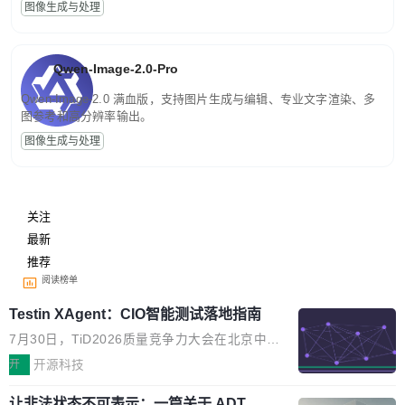
图像生成与处理
Qwen-Image-2.0-Pro
Qwen-Image-2.0 满血版，支持图片生成与编辑、专业文字渲染、多
图参考和高分辨率输出。
图像生成与处理
关注
最新
推荐
阅读榜单
Testin XAgent：CIO智能测试落地指南
7月30日，TiD2026质量竞争力大会在北京中关
村国家自主创新示范区会议中心开幕。本届大会
开
开源科技
由中关村智联软件服务业质量创新联盟主办，以
让非法状态不可表示：一篇关于 ADT
“智构可信·质创未来——AI原生时代的质量新范