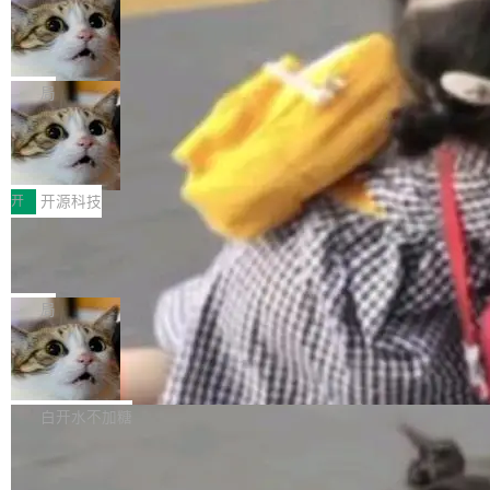
施软件，很可能都在用它。而过去十年，维护它
i> <li>现在，助手可以直接使用 Exa 的网络搜索
ent 计算。真正适合的，是 Isolate。 Cloudflare
的人一直在用业余...
OpenAI 公开邮件和聊天记录回应苹果
结果回答问题，而无需将问题转交给搜索引擎。
工程师在这件事上没什么可谦虚的——他们用 W
诉讼，称“Apple is getting this wron
（<a href="https://bugzilla.mozilla.org/show_
orkers 跑了十年 Isolate。用 CEO Matthew Pri
上个月，苹果一纸诉状把 OpenAI 告上法庭，指
g”
bug.cgi?id=204...
nce 的话说：「我们一生都在用 Isolate 运行代
控其挖角苹果前员工并窃取商业秘密。苹果的诉
局
码，而 AI Agent 不需要容器，它们需要的是 Iso
状把 OpenAI 描述成一个系统性地从前东家挖
HUAWEI MatePad Edge上架WorkBu
late。」 容器为什么不合适 容器的问题在于启动
人、套取机密信息的对手。 OpenAI 没发律师
ddy鸿蒙PC版，说话就能干活的AI办公
和销毁都太重了。一个 Agent 要执行的任务可能
函，也没选择庭外沉默。它在官网贴了一篇博
全能AI工作台WorkBuddy鸿蒙PC版上架HUAWE
搭子
只需要几毫秒的 CPU 时间，但容器从冷启动到
文，标题只有六个字：Apple is getting this wro
I MatePad Edge应用市场，直接下载即可使
开
开源科技
就绪要花数秒。如果未来有十...
ng。 然后，它把邮件往来和 iMessage 聊天记
用，与鸿蒙电脑上的体验一致。值得一提的是，
录全贴了出来。 他发错人了 苹果外部律师 Gabr
FFmpeg 9.0 发布：代号“Lei”，以此纪
这是目前市面上唯一支持平板接入WorkBuddy P
念中国开发者雷霄骅
iel Gross 来自 Weil 律所，2 月 23 日下午 5:53
C版的产品，搭载“人机双写”重磅功能——你写
全球知名开源多媒体框架 FFmpeg 今天正式发
给 OpenAI 总法律顾问 Che Chang 发了封邮
你的，AI写AI的，同屏协作互不干扰。一句话让
布了 9.0 版本。这个版本除了带来新一代音视频
局
件，附了一封长信，要求 OpenAI 配合调查前苹
AI帮你干活，现在开启全新体验！ 温馨提示：
处理能力和硬件加速支持之外，还有一个特殊之
果员工带走机密信...
体验WorkBuddy鸿蒙PC版前，请将 HUAWEI M
亚马逊成本失控：AI 写代码烧掉 1215
处：FFmpeg 9.0 的代号是“Lei”。 这个名字，
万元，超预算 860%
atePad Edge 升级至 HarmonyOS 6.1.0.135S
来自中国开发者雷霄骅（Lei Xiaohua）。 对于
外媒近日曝光了亚马逊的多份内部报告显示，AI
P9 patch03及以上版本。 *升级路径：设置 > 搜
很多中国音视频开发者而言，这个名字并不陌
导致公司在多个项目上超支。《金融时报》报道
白开水不加糖
索“软件更新” > 检查更新，即可搜索新版本，下
生。十年前，他通过大量中文技术文章、源码分
称，仅一个项目的成本超支就高达 180 万美元
载安装完成升级即可。 没有...
析和开源示例，让一代开发者第一次真正理解 F
Hugging Face CEO 发声：中国正在开
（约合人民币 1215 万元）。 具体来说，一名工
Fmpeg，也成为很多人进入音视频开发领域的