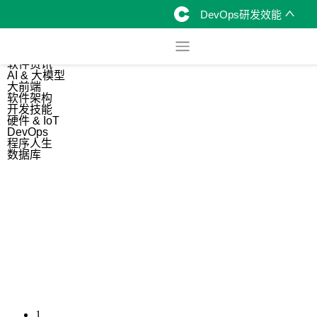
DevOps研发效能
综合
开源资讯
软件资讯
AI & 大模型
大前端
软件架构
开发技能
硬件 & IoT
DevOps
程序人生
数据库
1