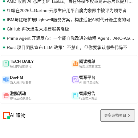
AMD 收购 AI 芯片创企 Taalas，旨在将模型权重刻进芯片以提升推理性能
红帽在2026年Gartner云原生应用平台魔力象限中被评为领导者
IBM与红帽扩展Lightwell服务方案，构建适配AI时代开源生态的可信基础设施
GitHub 再次爆发大规模服务降级
Prime Agent 开源发布：一个能自我改进的编程 Agent，ARC-AGI 3 超越人类专家基线
Rust 项目团队宣布 LLM 政策：不禁止，但你要承认哪些代码不是你写的
TECH DAILY
阅读榜单
每日内容报纸化
每周热文看这里
DevFM
智写平台
当天资讯听着看
AI 创作更轻松
激励活动
智库报告
参与活动赢源石
行业技术报告
AI 造物
更多造物项目