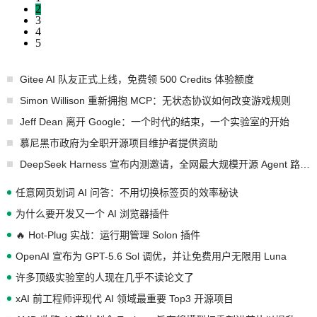
2
3
4
5
Gitee AI 队友正式上线，免费领 500 Credits 体验额度
Simon Willison 重新拥抱 MCP：无状态协议如何改变游戏规则
Jeff Dean 离开 Google：一个时代的结束，一个实验室的开始
慕尼黑市政府为全职开源项目维护者提供资助
DeepSeek Harness 宣布内测邀请，全网最大规模开源 Agent 路演现场诞生
任意网页划词 AI 问答：不用切换标签页的效率秘诀
为什么要开发又一个 AI 浏览器插件
🔥 Hot-Plug 实战：运行期管理 Solon 插件
OpenAI 宣布为 GPT-5.6 Sol 调优，并让免费用户无限用 Luna
许多顶级实验室的人现在几乎不读论文了
xAI 前工程师评现代 AI 领域最重要 Top3 开源项目