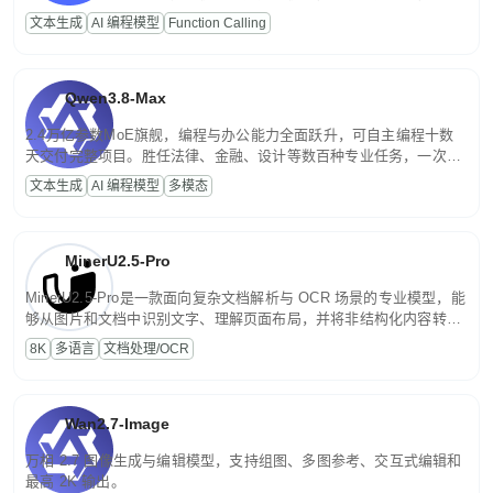
高并发、轻量化任务，适合日常对话、内容创作、基础 RAG、批量
文本生成
AI 编程模型
Function Calling
文案处理等普惠刚需场景。
Qwen3.8-Max
2.4万亿参数MoE旗舰，编程与办公能力全面跃升，可自主编程十数
天交付完整项目。胜任法律、金融、设计等数百种专业任务，一次对
话端到端交付生产级成果。原生视觉理解贯穿规划、执行与验证全流
文本生成
AI 编程模型
多模态
程，支持超长文档与长视频的深度语义解析。长程任务中自主规划与
闭环迭代，持续进化。
MinerU2.5-Pro
MinerU2.5-Pro是一款面向复杂文档解析与 OCR 场景的专业模型，能
够从图片和文档中识别文字、理解页面布局，并将非结构化内容转换
为便于存储、检索和二次处理的结构化结果。
8K
多语言
文档处理/OCR
Wan2.7-Image
万相 2.7 图像生成与编辑模型，支持组图、多图参考、交互式编辑和
最高 2K 输出。