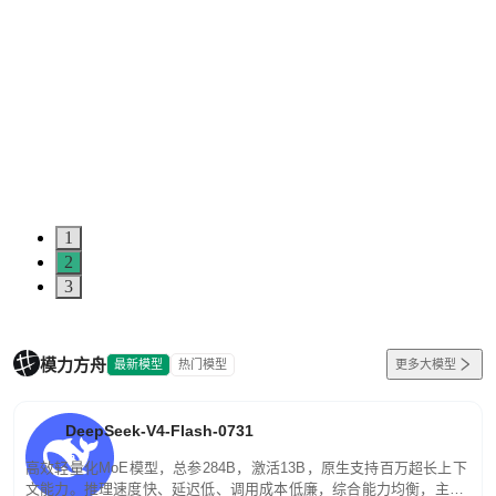
1
2
3
模力方舟
最新模型
热门模型
更多大模型
DeepSeek-V4-Flash-0731
高效轻量化MoE模型，总参284B，激活13B，原生支持百万超长上下
文能力。推理速度快、延迟低、调用成本低廉，综合能力均衡，主打