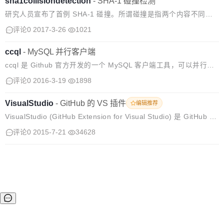
sha1collisiondetection
-
SHA-1 碰撞检测
研究人员宣布了首例 SHA-1 碰撞。所谓碰撞是指两个内容不同的
对象产生了相同的 SHA-1 哈希值。 在 Git 版本控制系统中，每个
评论0
2017-3-26
1021
对象都以内容的 SHA-1 哈希值命名，如果试图向 Git 库里...
ccql
-
MySQL 并行客户端
ccql 是 Github 官方开发的一个 MySQL 客户端工具，可以并行支
持多个 MySQL 服务器，相当于同时在多个 MySQL 服务器上执行
评论0
2016-3-19
1898
命令。 用法
VisualStudio
-
GitHub 的 VS 插件
编辑推荐
VisualStudio (GitHub Extension for Visual Studio) 是 GitHub 的
Visual Studio 插件。 主要功能： 连接 GitHub 一键 cl...
评论0
2015-7-21
34628