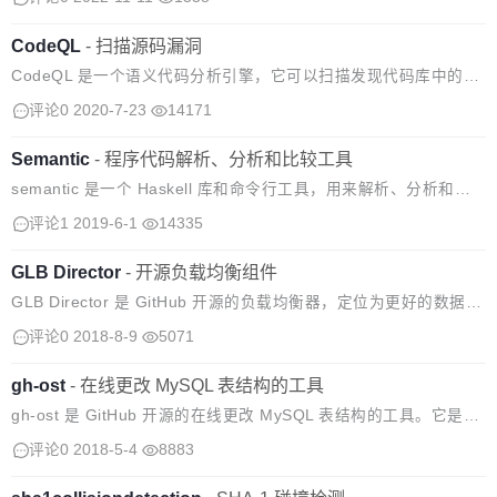
品上都表现出色。 Mona Sans 是一种可变...
CodeQL
-
扫描源码漏洞
CodeQL 是一个语义代码分析引擎，它可以扫描发现代码库中的漏
洞。使用 CodeQL，可以像对待数据一样查询代码。编写查询条件
评论0
2020-7-23
14171
以查找漏洞的所有变体，并处理，同时可以分享个人查询条件。
Semantic
-
程序代码解析、分析和比较工具
semantic 是一个 Haskell 库和命令行工具，用来解析、分析和比
较程序代码。 使用方法： Parse Diff Graph 支持的编程语言：
评论1
2019-6-1
14335
GLB Director
-
开源负载均衡组件
GLB Director 是 GitHub 开源的负载均衡器，定位为更好的数据中
心负载均衡器。 GLB Director 是第4层负载均衡器，可在大量物理
评论0
2018-8-9
5071
机器上扩展单个 IP 地址，同时尝试在修改期间...
gh-ost
-
​在线更改 MySQL 表结构的工具
gh-ost 是 GitHub 开源的在线更改 MySQL 表结构的工具。它是可
测试的，并提供了停止服务(pausability)、动态控制/重新配置、审
评论0
2018-5-4
8883
计和许多运维操作。 gh-ost 工作流程 具...