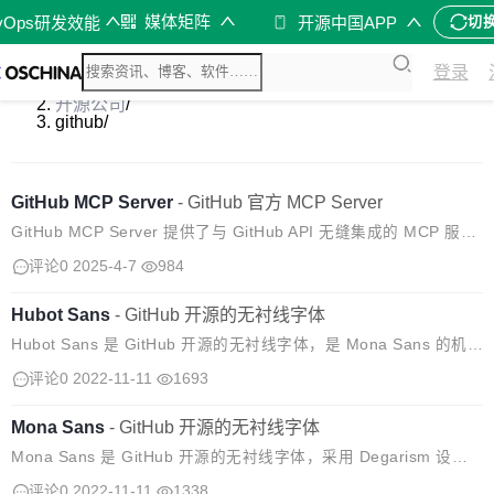
媒体矩阵
vOps研发效能
开源中国APP
切
登录
开源软件
/
开源公司
/
github
/
GitHub MCP Server
-
GitHub 官方 MCP Server
GitHub MCP Server 提供了与 GitHub API 无缝集成的 MCP 服务
器，从而实现面向开发者和工具的高级自动化和交互功能。 使用案
评论0
2025-4-7
984
例 自动化 GitHub 工作流和流程。 从 G...
Hubot Sans
-
GitHub 开源的无衬线字体
Hubot Sans 是 GitHub 开源的无衬线字体，是 Mona Sans 的机器
人伙伴。该字体的设计具有更多的几何特征，给人以技术性和特异
评论0
2022-11-11
1693
性的感觉，非常适合于标题引语。 Hubot Sans ...
Mona Sans
-
GitHub 开源的无衬线字体
Mona Sans 是 GitHub 开源的无衬线字体，采用 Degarism 设
计，灵感来自工业时代的怪兽。Mona Sans 在产品、web 和印刷
评论0
2022-11-11
1338