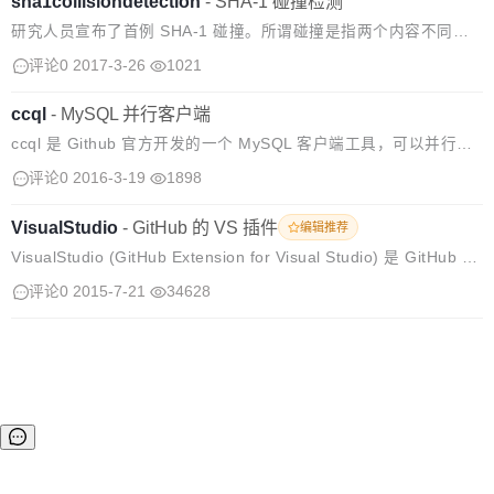
sha1collisiondetection
-
SHA-1 碰撞检测
研究人员宣布了首例 SHA-1 碰撞。所谓碰撞是指两个内容不同的
对象产生了相同的 SHA-1 哈希值。 在 Git 版本控制系统中，每个
评论0
2017-3-26
1021
对象都以内容的 SHA-1 哈希值命名，如果试图向 Git 库里...
ccql
-
MySQL 并行客户端
ccql 是 Github 官方开发的一个 MySQL 客户端工具，可以并行支
持多个 MySQL 服务器，相当于同时在多个 MySQL 服务器上执行
评论0
2016-3-19
1898
命令。 用法
VisualStudio
-
GitHub 的 VS 插件
编辑推荐
VisualStudio (GitHub Extension for Visual Studio) 是 GitHub 的
Visual Studio 插件。 主要功能： 连接 GitHub 一键 cl...
评论0
2015-7-21
34628