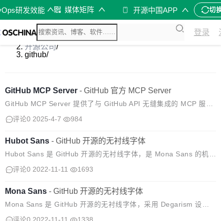
媒体矩阵
vOps研发效能
开源中国APP
切
登录
开源软件
/
开源公司
/
github
/
GitHub MCP Server
-
GitHub 官方 MCP Server
GitHub MCP Server 提供了与 GitHub API 无缝集成的 MCP 服务
器，从而实现面向开发者和工具的高级自动化和交互功能。 使用案
评论0
2025-4-7
984
例 自动化 GitHub 工作流和流程。 从 G...
Hubot Sans
-
GitHub 开源的无衬线字体
Hubot Sans 是 GitHub 开源的无衬线字体，是 Mona Sans 的机器
人伙伴。该字体的设计具有更多的几何特征，给人以技术性和特异
评论0
2022-11-11
1693
性的感觉，非常适合于标题引语。 Hubot Sans ...
Mona Sans
-
GitHub 开源的无衬线字体
Mona Sans 是 GitHub 开源的无衬线字体，采用 Degarism 设
计，灵感来自工业时代的怪兽。Mona Sans 在产品、web 和印刷
评论0
2022-11-11
1338