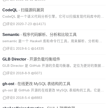
品上都表现出色。 Mona Sans 是一种可变...
CodeQL
-
扫描源码漏洞
CodeQL 是一个语义代码分析引擎，它可以扫描发现代码库中的漏
洞。使用 CodeQL，可以像对待数据一样查询代码。编写查询条件
评论0
2020-7-23
14171
以查找漏洞的所有变体，并处理，同时可以分享个人查询条件。
Semantic
-
程序代码解析、分析和比较工具
semantic 是一个 Haskell 库和命令行工具，用来解析、分析和比
较程序代码。 使用方法： Parse Diff Graph 支持的编程语言：
评论1
2019-6-1
14335
GLB Director
-
开源负载均衡组件
GLB Director 是 GitHub 开源的负载均衡器，定位为更好的数据中
心负载均衡器。 GLB Director 是第4层负载均衡器，可在大量物理
评论0
2018-8-9
5071
机器上扩展单个 IP 地址，同时尝试在修改期间...
gh-ost
-
​在线更改 MySQL 表结构的工具
gh-ost 是 GitHub 开源的在线更改 MySQL 表结构的工具。它是可
测试的，并提供了停止服务(pausability)、动态控制/重新配置、审
评论0
2018-5-4
8883
计和许多运维操作。 gh-ost 工作流程 具...