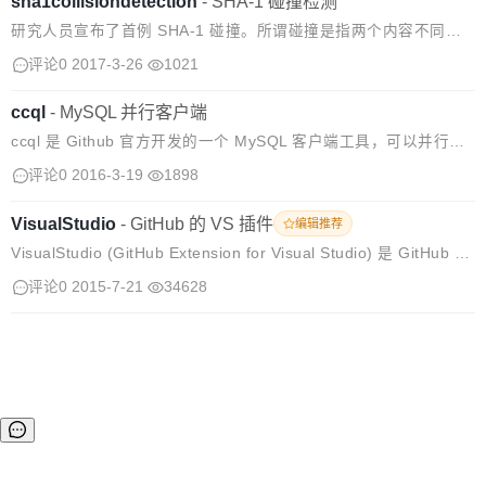
sha1collisiondetection
-
SHA-1 碰撞检测
研究人员宣布了首例 SHA-1 碰撞。所谓碰撞是指两个内容不同的
对象产生了相同的 SHA-1 哈希值。 在 Git 版本控制系统中，每个
评论0
2017-3-26
1021
对象都以内容的 SHA-1 哈希值命名，如果试图向 Git 库里...
ccql
-
MySQL 并行客户端
ccql 是 Github 官方开发的一个 MySQL 客户端工具，可以并行支
持多个 MySQL 服务器，相当于同时在多个 MySQL 服务器上执行
评论0
2016-3-19
1898
命令。 用法
VisualStudio
-
GitHub 的 VS 插件
编辑推荐
VisualStudio (GitHub Extension for Visual Studio) 是 GitHub 的
Visual Studio 插件。 主要功能： 连接 GitHub 一键 cl...
评论0
2015-7-21
34628