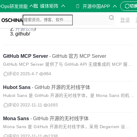
媒体矩阵
vOps研发效能
开源中国APP
切
登录
开源软件
/
开源公司
/
github
/
GitHub MCP Server
-
GitHub 官方 MCP Server
GitHub MCP Server 提供了与 GitHub API 无缝集成的 MCP 服务
器，从而实现面向开发者和工具的高级自动化和交互功能。 使用案
评论0
2025-4-7
984
例 自动化 GitHub 工作流和流程。 从 G...
Hubot Sans
-
GitHub 开源的无衬线字体
Hubot Sans 是 GitHub 开源的无衬线字体，是 Mona Sans 的机器
人伙伴。该字体的设计具有更多的几何特征，给人以技术性和特异
评论0
2022-11-11
1693
性的感觉，非常适合于标题引语。 Hubot Sans ...
Mona Sans
-
GitHub 开源的无衬线字体
Mona Sans 是 GitHub 开源的无衬线字体，采用 Degarism 设
计，灵感来自工业时代的怪兽。Mona Sans 在产品、web 和印刷
评论0
2022-11-11
1338