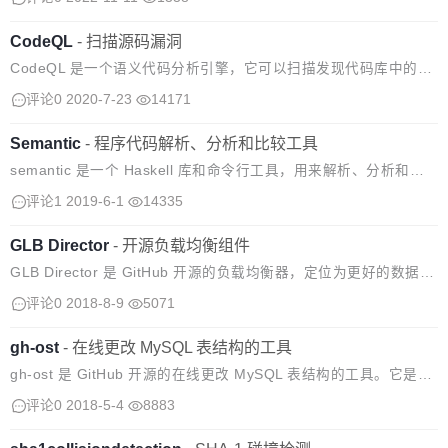
品上都表现出色。 Mona Sans 是一种可变...
CodeQL
-
扫描源码漏洞
CodeQL 是一个语义代码分析引擎，它可以扫描发现代码库中的漏
洞。使用 CodeQL，可以像对待数据一样查询代码。编写查询条件
评论0
2020-7-23
14171
以查找漏洞的所有变体，并处理，同时可以分享个人查询条件。
Semantic
-
程序代码解析、分析和比较工具
semantic 是一个 Haskell 库和命令行工具，用来解析、分析和比
较程序代码。 使用方法： Parse Diff Graph 支持的编程语言：
评论1
2019-6-1
14335
GLB Director
-
开源负载均衡组件
GLB Director 是 GitHub 开源的负载均衡器，定位为更好的数据中
心负载均衡器。 GLB Director 是第4层负载均衡器，可在大量物理
评论0
2018-8-9
5071
机器上扩展单个 IP 地址，同时尝试在修改期间...
gh-ost
-
​在线更改 MySQL 表结构的工具
gh-ost 是 GitHub 开源的在线更改 MySQL 表结构的工具。它是可
测试的，并提供了停止服务(pausability)、动态控制/重新配置、审
评论0
2018-5-4
8883
计和许多运维操作。 gh-ost 工作流程 具...