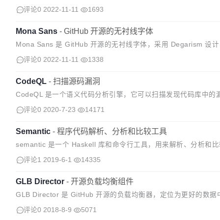
异性的感觉，非常适合于标题引语。 Hubot Sans ...
评论0
2022-11-11
1693
Mona Sans
-
GitHub 开源的无衬线字体
Mona Sans 是 GitHub 开源的无衬线字体，采用 Degaris
都表现出色。 Mona Sans 是一种可变...
评论0
2022-11-11
1338
CodeQL
-
扫描源码漏洞
CodeQL 是一个语义代码分析引擎，它可以扫描发现代码库中的
有变体，并处理，同时可以分享个人查询条件。
评论0
2020-7-23
14171
Semantic
-
程序代码解析、分析和比较工具
semantic 是一个 Haskell 库和命令行工具，用来解析、分析和比
评论1
2019-6-1
14335
GLB Director
-
开源负载均衡组件
GLB Director 是 GitHub 开源的负载均衡器，定位为更好的
理机器上扩展单个 IP 地址，同时尝试在修改期间...
评论0
2018-8-9
5071