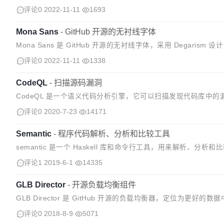
异性的感觉，非常适合于标题引语。 Hubot Sans ...
评论0
2022-11-11
1693
Mona Sans
-
GitHub 开源的无衬线字体
Mona Sans 是 GitHub 开源的无衬线字体，采用 Degaris
都表现出色。 Mona Sans 是一种可变...
评论0
2022-11-11
1338
CodeQL
-
扫描源码漏洞
CodeQL 是一个语义代码分析引擎，它可以扫描发现代码库中的
有变体，并处理，同时可以分享个人查询条件。
评论0
2020-7-23
14171
Semantic
-
程序代码解析、分析和比较工具
semantic 是一个 Haskell 库和命令行工具，用来解析、分析和比
评论1
2019-6-1
14335
GLB Director
-
开源负载均衡组件
GLB Director 是 GitHub 开源的负载均衡器，定位为更好的
理机器上扩展单个 IP 地址，同时尝试在修改期间...
评论0
2018-8-9
5071