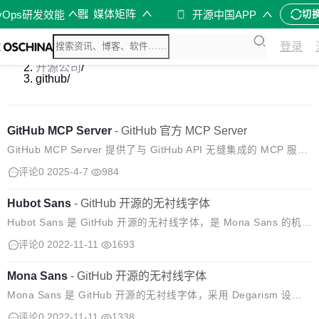
媒体矩阵
vOps研发效能
开源中国APP
切
登录
开源软件
/
开源公司
/
github
/
GitHub MCP Server
-
GitHub 官方 MCP Server
GitHub MCP Server 提供了与 GitHub API 无缝集成的 MCP 服务
器，从而实现面向开发者和工具的高级自动化和交互功能。 使用案
评论0
2025-4-7
984
例 自动化 GitHub 工作流和流程。 从 G...
Hubot Sans
-
GitHub 开源的无衬线字体
Hubot Sans 是 GitHub 开源的无衬线字体，是 Mona Sans 的机器
人伙伴。该字体的设计具有更多的几何特征，给人以技术性和特异
评论0
2022-11-11
1693
性的感觉，非常适合于标题引语。 Hubot Sans ...
Mona Sans
-
GitHub 开源的无衬线字体
Mona Sans 是 GitHub 开源的无衬线字体，采用 Degarism 设
计，灵感来自工业时代的怪兽。Mona Sans 在产品、web 和印刷
评论0
2022-11-11
1338