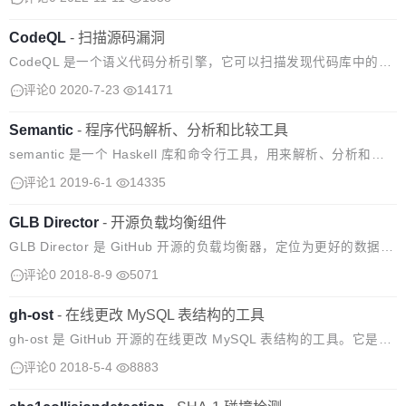
品上都表现出色。 Mona Sans 是一种可变...
CodeQL
-
扫描源码漏洞
CodeQL 是一个语义代码分析引擎，它可以扫描发现代码库中的漏
洞。使用 CodeQL，可以像对待数据一样查询代码。编写查询条件
评论0
2020-7-23
14171
以查找漏洞的所有变体，并处理，同时可以分享个人查询条件。
Semantic
-
程序代码解析、分析和比较工具
semantic 是一个 Haskell 库和命令行工具，用来解析、分析和比
较程序代码。 使用方法： Parse Diff Graph 支持的编程语言：
评论1
2019-6-1
14335
GLB Director
-
开源负载均衡组件
GLB Director 是 GitHub 开源的负载均衡器，定位为更好的数据中
心负载均衡器。 GLB Director 是第4层负载均衡器，可在大量物理
评论0
2018-8-9
5071
机器上扩展单个 IP 地址，同时尝试在修改期间...
gh-ost
-
​在线更改 MySQL 表结构的工具
gh-ost 是 GitHub 开源的在线更改 MySQL 表结构的工具。它是可
测试的，并提供了停止服务(pausability)、动态控制/重新配置、审
评论0
2018-5-4
8883
计和许多运维操作。 gh-ost 工作流程 具...