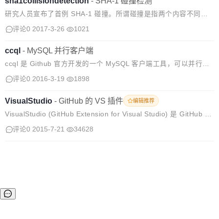
sha1collisiondetection
-
SHA-1 碰撞检测
研究人员宣布了首例 SHA-1 碰撞。所谓碰撞是指两个内容不同的
对象产生了相同的 SHA-1 哈希值。 在 Git 版本控制系统中，每个
评论0
2017-3-26
1021
对象都以内容的 SHA-1 哈希值命名，如果试图向 Git 库里...
ccql
-
MySQL 并行客户端
ccql 是 Github 官方开发的一个 MySQL 客户端工具，可以并行支
持多个 MySQL 服务器，相当于同时在多个 MySQL 服务器上执行
评论0
2016-3-19
1898
命令。 用法
VisualStudio
-
GitHub 的 VS 插件
编辑推荐
VisualStudio (GitHub Extension for Visual Studio) 是 GitHub 的
Visual Studio 插件。 主要功能： 连接 GitHub 一键 cl...
评论0
2015-7-21
34628