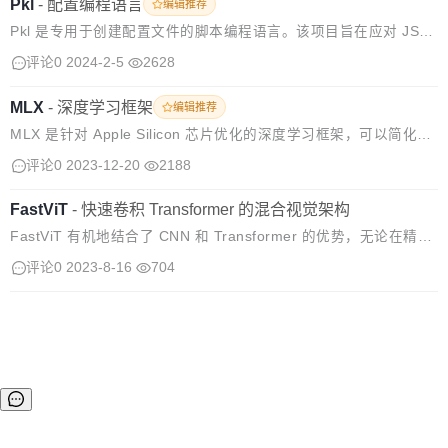
t...
Pkl
-
配置编程语言
编辑推荐
Pkl 是专用于创建配置文件的脚本编程语言。该项目旨在应对 JSO
N、YAML 和属性列表等静态配置格式的不足，提供一种介于静态
评论0
2024-2-5
2628
语言和通用语言之间、「两全其美」的方案。 Pkl 的三个设计目标
是语法安...
MLX
-
深度学习框架
编辑推荐
MLX 是针对 Apple Silicon 芯片优化的深度学习框架，可以简化研
究人员在 Mac、iPad、iPhone 平台设计和部署模型的过程。 MLX
评论0
2023-12-20
2188
提供了与主流开发工具接轨的 API、支持延迟...
FastViT
-
快速卷积 Transformer 的混合视觉架构
FastViT 有机地结合了 CNN 和 Transformer 的优势，无论在精度
或者运行效率上均有了稳定的提升。FastViT 引入了一种新的 Toke
评论0
2023-8-16
704
n 混合算子，命名为 RepMixer。从名...