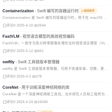
取任何标准容器仓库的镜像并运行，并针对 App...
Containerization
-
Swift 编写的容器运行时
编辑推荐
Containerization 是 Swift 编写的容器运行时，用于在 macOS 上
运行 Linux 容器。使用了 Apple 芯片的 Virtualization.framewor
评论0
2025-6-10
2544
k。 Con...
FastVLM
-
视觉语言模型的高效视觉编码
FastVLM，一款专为高分辨率图像处理优化的视觉语言模型（VL
M）。 FastViTHD 是一种新颖的混合视觉编码器，旨在输出更少
评论0
2025-5-12
661
的 token 并显著减少高分辨率图像的编码时间。 最小的变体性能
优...
swiftly
-
Swift 工具链版本管理器
swiftly 是 Swift 工具链版本管理器，可用于快速安装、切换、更新
Swift 工具链，支持 macOS 和主流 Linux 发行版，并可通过 .swift
评论0
2025-4-2
278
-version文件统一团队使用的...
CoreNet
-
用于训练深度神经网络的库
CoreNet 是一个深度神经网络工具包，允许研究人员和工程师为各
种任务训练标准和新颖的小型和大型模型，包括基础模型（例如 C
评论0
2024-4-24
16340
LIP 和 LLM）、对象分类、对象检测和语义分割。 使用 CoreNe