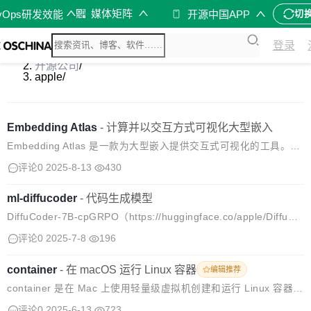
媒体矩阵
vOps研发效能
开源中国APP
切
登录
开源软件
/
开源公司
/
apple
/
Embedding Atlas
-
计算并以交互方式可视化大型嵌入
Embedding Atlas 是一款为大型嵌入提供交互式可视化的工具。它
允许你可视化、交叉过滤和搜索嵌入和元数据。 你可以通过加载你
评论0
2025-8-13
430
自己的数据，直接从本网站使用 Embedding Atlas。Em...
ml-diffucoder
-
代码生成模型
DiffuCoder-7B-cpGRPO（https://huggingface.co/apple/DiffuCo
der-7B-cpGRPO）。 ml-diffucoder 是苹果开源的代码生成模
评论0
2025-7-8
196
型，...
container
-
在 macOS 运行 Linux 容器
编辑推荐
container 是在 Mac 上使用轻量级虚拟机创建和运行 Linux 容器的
工具，使用 Swift 编写，完全兼容 OCI 标准容器镜像，可以直接拉
评论0
2025-6-13
723