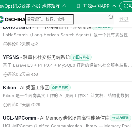
媒体矩阵
evOps研发效能
开源中国APP
登录
LoHoSearch
-
下一代搜索智能体评测基准
国内精选
LoHoSearch（Long-Horizon Search Agents）是一个具有挑战性
基准测试，包含 11 个领域中 544 个经人工验证的问题。 LoHoSear
评论0
2天前
2
h 通过一个基于知识图谱的...
YFSNS
-
轻量化社交服务端系统
国内精选
基于 Laravel13 + PHP8.4 + MySQL8 打造的轻量化社交服务端系
统。 采用前后端分离架构，输出标准化 REST API，一套后端同时支
评论0
2天前
8
持 Web、小程序、App 多端接入。 内置...
Kition
-
AI 桌面工作区
国内精选
Kition 是一个面向真实工作的 AI 桌面工作区：让文档、结构化数据
表、浏览器、Agent 与 Workflow 围绕同一份项目上下文协作，并让 
评论0
2天前
29
I 对文本的修改清晰可对比、可检查。 项目地址：...
UCL-MPComm
-
AI Memory池化场景高性能通信库
国内精选
UCL-MPComm (Unified Communication Library — Memory Pool