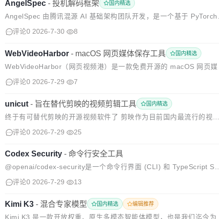
AngelSpec
-
投机解码框架
国内精选
AngelSpec 由腾讯混源 AI 基础架构团队开发，是一个基于 PyTorch
的原生框架，用于训练推测解码 draft 模型，涵盖自回归 MTP drafti
评论0
2026-7-30
8
g 和 block-paralle...
WebVideoHarbor
-
macOS 网页媒体保存工具
国内精选
WebVideoHarbor（网页视频港）是一款免费开源的 macOS 网页
保存工具，由 Chrome 扩展和本地助手组成。 扩展识别网页直接提
评论0
2026-7-29
7
的 MP4、WebM 与非加密 HLS/M3U8；...
unicut
-
旨在替代剪映的视频剪辑工具
国内精选
终于有可替代剪映的开源视频软件了 剪映作为目前国内最流行的视
剪辑工具，功能强大但一直闭源。很多开发者和企业用户都在寻找一
评论0
2026-7-29
25
能够替代剪映的开源方案——现在，它来了。 无界云剪（unicut）是
什么？ ...
Codex Security
-
命令行安全工具
@openai/codex-security是一个命令行界面 (CLI) 和 TypeScript S
K，用于查找、验证和修复代码中的安全漏洞。它可以扫描代码仓库
评论0
2026-7-29
13
审查变更、跟踪漏洞随时间的变化，并...
Kimi K3
-
混合专家模型
国内精选
编辑推荐
Kimi K3 是一款开放权重、原生多模态智能体模型，也是我们迄今为