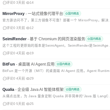
ommunication) 是一个高性能、RDMA 原生数据平面库，适用于大
评论0
3天前
14
模异构内...
MirrorProxy
-
一站式镜像代理平台
国内精选
官方源访问不了，第三方镜像不可靠？部署一个 MirrorProxy，解决
有常用软件源代理。 在受限的网络环境中，官方源常常无法连接，
评论0
3天前
12
者速度慢到难以正常使用。好不容易找到第三方镜像， 又可能无法
问...
SeimiRender
-
基于 Chromium 的网页渲染服务
国内精选
这个工程的更原始的版本是SeimiAgent，SeimiRender是SeimiAgen
的现代化升级版。基于Chromium的网页渲染服务。提交 URL，以真
评论0
4天前
19
实的 Chromium 浏览器行为渲染页...
BitFun
-
桌面端 AI Agent 应用
国内精选
BitFun 是一个开源（MIT）的桌面端 AI Agent 应用。Agent Runtim
用 Rust 编写，桌面外壳基于 Tauri v2，提供 Windows / macOS / L
评论0
4天前
29
ux...
Qualia
-
企业级 Java AI 智能体框架
国内精选
从痛点出发，为 Java 量身定制 Qualia 并非简单的“Java 版 LangC
in”，而是一套深度结合 Java 语言特性、模块化设计、生产环境友好
评论0
5天前
25
智能体框架。项目团队在多个企业级 AI...