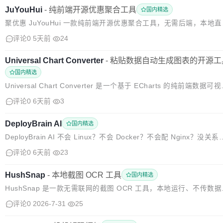
JuYouHui
-
纯前端开源优惠聚合工具
国内精选
聚优惠 JuYouHui 一款纯前端开源优惠聚合工具，无需后端，本地直
打开运行。 ✨项目亮点 ✅ 全国城市支持，自由切换地区 ✅ 多维度筛
评论0
5天前
24
选：距离、优惠力度、时效 ✅ 覆盖餐饮、休闲、观影等多品类优...
Universal Chart Converter
-
粘贴数据自动生成图表的开源工
国内精选
Universal Chart Converter 是一个基于 ECharts 的纯前端数据可
工具，用户无需编写任何代码，只需将 CSV 或 JSON 格式的数据粘
评论0
6天前
3
到编辑框中，即可自动生成柱状图...
DeployBrain AI
国内精选
DeployBrain AI 不会 Linux？不会 Docker？不会配 Nginx？没关系
告诉 AI 你想部署什么，它帮你搞定一切 —— 安装、配置、启动、验
评论0
6天前
23
证，全自动。 🗣️ 说人话就能部...
HushSnap
-
本地截图 OCR 工具
国内精选
HushSnap 是一款无需联网的截图 OCR 工具，本地运行、不传数据
日常截图识别跟手。按下快捷键（默认 Alt+Q），框选区域，截图即
评论0
2026-7-31
25
制到剪贴板，右下角随即滑出一张缩略图：单击就能 OCR，拖...