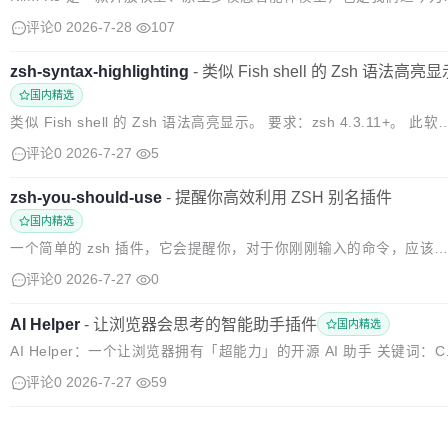
功能最强大的模型。它是一款基于 Kimi Delta Attention (KDA) 和 At
评论0
2026-7-28
107
ntion Residuals ...
zsh-syntax-highlighting
-
类似 Fish shell 的 Zsh 语法高亮
国内精选
类似 Fish shell 的 Zsh 语法高亮显示。 要求：zsh 4.3.11+。 此软
包为 zsh shell 提供语法高亮功能。它允许在交互式终端中，于 zsh 
评论0
2026-7-27
5
示符下输入命令时，命令会被...
zsh-you-should-use
-
提醒你高效利用 ZSH 别名插件
国内精选
一个简单的 zsh 插件，它会提醒你，对于你刚刚输入的命令，应该
用你已有的别名之一。 同时支持检测全局别名和 Git 别名。你无需
评论0
2026-7-27
0
任何事情。安装完成后， zsh-you-should-use 会告...
AI Helper
-
让浏览器会思考的智能助手插件
国内精选
AI Helper：一个让浏览器拥有「超能力」的开源 AI 助手 关键词：Ch
ome 扩展、AI Agent、ReAct、开源、浏览器自动化、多智能体 阅
评论0
2026-7-27
59
时间：约 10 分钟 你有过这些瞬间吗？ ...