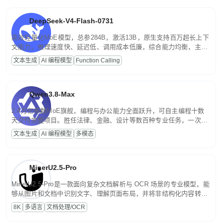
DeepSeek-V4-Flash-0731
高效轻量化MoE模型，总参284B，激活13B，原生支持百万超长上下
文能力。推理速度快、延迟低、调用成本低廉，综合能力均衡，主打
高并发、轻量化任务，适合日常对话、内容创作、基础 RAG、批量
文本生成
AI 编程模型
Function Calling
文案处理等普惠刚需场景。
Qwen3.8-Max
2.4万亿参数MoE旗舰，编程与办公能力全面跃升，可自主编程十数
天交付完整项目。胜任法律、金融、设计等数百种专业任务，一次对
话端到端交付生产级成果。原生视觉理解贯穿规划、执行与验证全流
文本生成
AI 编程模型
多模态
程，支持超长文档与长视频的深度语义解析。长程任务中自主规划与
闭环迭代，持续进化。
MinerU2.5-Pro
MinerU2.5-Pro是一款面向复杂文档解析与 OCR 场景的专业模型，能
够从图片和文档中识别文字、理解页面布局，并将非结构化内容转换
为便于存储、检索和二次处理的结构化结果。
8K
多语言
文档处理/OCR