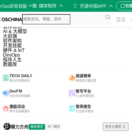
媒体矩阵
evOps研发效能
开源中国APP
切
综合
登录
开源资讯
软件资讯
AI & 大模型
大前端
软件架构
开发技能
硬件 & IoT
DevOps
程序人生
数据库
TECH DAILY
阅读榜单
每日内容报纸化
每周热文看这里
DevFM
智写平台
当天资讯听着看
AI 创作更轻松
激励活动
智库报告
参与活动赢源石
行业技术报告
模力方舟
最新模型
热门模型
更多大模型