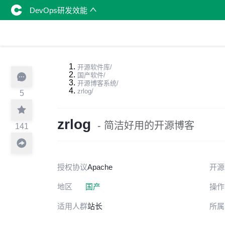
DevOps研发效能
开源软件库
/
国产软件
/
开源博客系统
/
zrlog
/
5
zrlog
- 简洁好用的开源博客
141
授权协议
Apache
开源
地区
国产
操作
适用人群
站长
所属