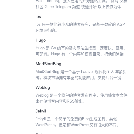
Halo [ˈheɪloʊ]，强大易用的开源建站工具。 官网 文档
社区 Gitee Telegram 频道 快速开始 以上仅作为体验
使用，详细部署文档请查阅：https://docs.halo.ru...
lbs
lbs 是一款比较小众的博客程序，是基于微软的 ASP
环境运行的。
Hugo
Hugo 是 Go 编写的静态网站生成器，速度快，易用，
可配置。Hugo 有一个内容和模板目录，把他们渲染到
完全的 HTML 网站。 Hugo 依赖于 Markdown 文件，
ModStartBlog
元数据字体 。用户可以从...
ModStartBlog 是一个基于 Laravel 现代化个人博客系
统。模块市场拥有丰富的功能应用，支持后台一键快
速安装，让开发者能快的实现业务功能开发。 系统完
Weblog
全开源，基于 Apache 2.0 ...
Weblog 是一个简单的博客发布程序，使用纯文本文件
来存储博客内容和RSS输出。
Jekyll
Jekyll 是一个简单的免费的Blog生成工具，类似
WordPress。但是和WordPress又有很大的不同，原
因是jekyll只是一个生成静态网页的工具，不需要数据