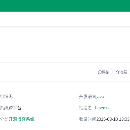
评论
收藏
组织
无
开发语言
java
系统
跨平台
投递者
hibegin
分类
开源博客系统
收录时间
2015-03-10 13:03