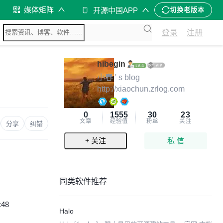
媒体矩阵
开源中国APP
切换老版本
登录
注册
hibegin
小春 ' s blog
http://xiaochun.zrlog.com
0
1555
30
23
文章
经验值
粉丝
关注
分享
纠错
+ 关注
私 信
同类软件推荐
:48
Halo