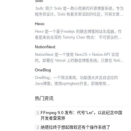
Solo
库支持。但是可以配合第三方服务...
:bulb: 简介 Solo 是一款小而美的开源博客系统，专为
程序员设计。Solo 有着非常活跃的社区，可将文章作
为帖子推送到社区，来自社区的回帖将作为博客评论
Hexo
进行联动（具体细节请浏览 B3log 构...
Hexo 是一个基于nodejs 的静态博客网站生成器，作
者是来自台湾的 Tommy Chen 特点： 不可思议的快
速 ─ 只要一眨眼静态文件即生成完成 支持 Markdown
NotionNext
仅需一道指令即可部署到...
NotionNext 是一个使用 NextJS + Notion API 实现
的，部署在 Vercel 上的静态博客系统。只要在 Notion
写好文章就会自动同发布为静态博客，从而专注于写
OneBlog
作、而不需...
OneBlog，一个简洁美观、功能强大并且自适应的
Java博客。使用springboot开发，前端使用
Bootstrap。支持移动端自适应，配有完备的前台和后
台管理功能。网站预览https://www...
热门资讯
FFmpeg 9.0 发布：代号“Lei”，以此纪念中国
1
开发者雷霄骅
纳德拉终于想起微软还有个操作系统了
2