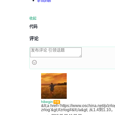
e-lionel
收起
代码
评论
hibegin
作者
&lt;a href='https://www.oschina.net/p/z
zrlog'&gt;#zrlog#&lt;/a&gt