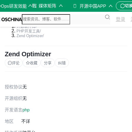
媒体矩阵
vOps研发效能
开源中国APP
切
登录
开源软件库
/
PHP开发工具
/
Zend Optimizer
/
Zend Optimizer
评论
收藏
分享
纠错
授权协议
无
开源组织
无
开发语言
php
地区
不详