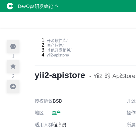
DevOps研发效能
开源软件库
/
国产软件
/
其他开发相关
/
yii2-apistore
/
1
yii2-apistore
- ​Yii2 的 ApiSt
2
授权协议
BSD
开源
地区
国产
操作
适用人群
程序员
所属