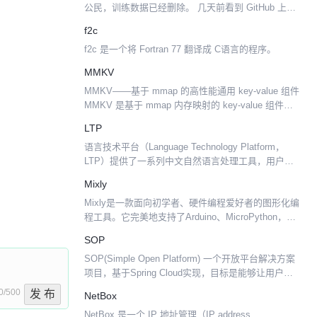
公民，训练数据已经删除。 几天前看到 GitHub 上用
于黄图鉴别的数据, 就 down 回来做了个黄图鉴别的模
f2c
型，现模型已开源，在线demo 数据 训练...
f2c 是一个将 Fortran 77 翻译成 C语言的程序。
MMKV
MMKV——基于 mmap 的高性能通用 key-value 组件
MMKV 是基于 mmap 内存映射的 key-value 组件，
底层序列化/反序列化使用 protobuf 实现，性能高，稳
LTP
定性强...
语言技术平台（Language Technology Platform，
LTP）提供了一系列中文自然语言处理工具，用户可
以使用这些工具对于中文文本进行分词、词性标注、
Mixly
句法分析等等工作。从应用角度来看，...
Mixly是一款面向初学者、硬件编程爱好者的图形化编
程工具。它完美地支持了Arduino、MicroPython，
Python等语言的图形化编程。提供了图形化界面和代
SOP
码界面对比显示的支持。Mixly还...
SOP(Simple Open Platform) 一个开放平台解决方案
项目，基于Spring Cloud实现，目标是能够让用户快
速得搭建起自己的开放平台。 SOP提供了两种接口调
0/500
发 布
NetBox
用方式，分别是：支付...
NetBox 是一个 IP 地址管理（IP address