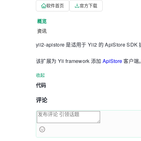
软件首页
官方下载
概览
资讯
yii2-apistore 是适用于 Yii2 的 ApiStore SD
该扩展为 Yii framework 添加
ApiStore
客户端
收起
代码
评论