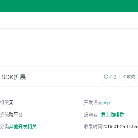
ore SDK扩展
评论
收藏
组织
无
开发语言
php
系统
跨平台
投递者
爱上咖啡香
分类
其他开发相关
收录时间
2016-01-25 11:55