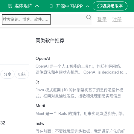
媒体矩阵
开源中国APP
切换老版本
登录
注册
同类软件推荐
OpenAI
OpenAI 是一个人工智能的工具包，包括神经网络、
遗传算法和有限状态机等。 OpenAI is dedicated to
分享
纠错
creating a full suite of highly intero...
Jt
Java 模式框架 (Jt) 的体系架构基于消息传递设计模
式，框架对象通过发送、接收和处理消息实现信息交
换和执行计算。消息传递API封装良好，耦合松散，
Merit
因此可以很容易的以“拼装/消息传递（lego/m...
Merit 是一个 Rails 的插件，用来实现声望系统引擎。
:32
nsfw
写在前面：不要找我要训练数据，我是遵纪守法的好