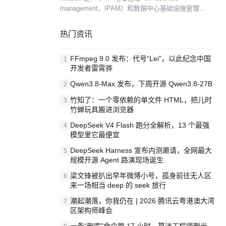
management，IPAM）和数据中心基础设施管理
（data center infrastructure management，DCIM...
热门资讯
FFmpeg 9.0 发布：代号“Lei”，以此纪念中国
1
开发者雷霄骅
Qwen3.8-Max 发布，下周开源 Qwen3.8-27B
2
竹知了：一个零依赖的单文件 HTML，把儿时
3
竹蝉玩具搬进浏览器
DeepSeek V4 Flash 跑分全解析，13 个最强
4
模型里它最便宜
DeepSeek Harness 宣布内测邀请，全网最大
5
规模开源 Agent 路演现场诞生
梁文锋被扒出早年微博小号，孤身前往无人区
6
来一场相当 deep 的 seek 旅行
潮起潮落，你我仍在 | 2026 腾讯云粤港澳大湾
7
区架构师峰会