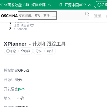
媒体矩阵
vOps研发效能
开源中国APP
切
登录
开源软件库
/
任务/项目管理
/
XPlanner
/
XPlanner
- 计划和跟踪工具
评论
收藏
分享
纠错
授权协议
GPLv2
开源组织
无
开发语言
java
地区
不详